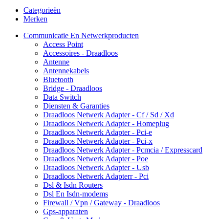
Categorieën
Merken
Communicatie En Netwerkproducten
Access Point
Accessoires - Draadloos
Antenne
Antennekabels
Bluetooth
Bridge - Draadloos
Data Switch
Diensten & Garanties
Draadloos Netwerk Adapter - Cf / Sd / Xd
Draadloos Netwerk Adapter - Homeplug
Draadloos Netwerk Adapter - Pci-e
Draadloos Netwerk Adapter - Pci-x
Draadloos Netwerk Adapter - Pcmcia / Expresscard
Draadloos Netwerk Adapter - Poe
Draadloos Netwerk Adapter - Usb
Draadloos Netwerk Adapterr - Pci
Dsl & Isdn Routers
Dsl En Isdn-modems
Firewall / Vpn / Gateway - Draadloos
Gps-apparaten