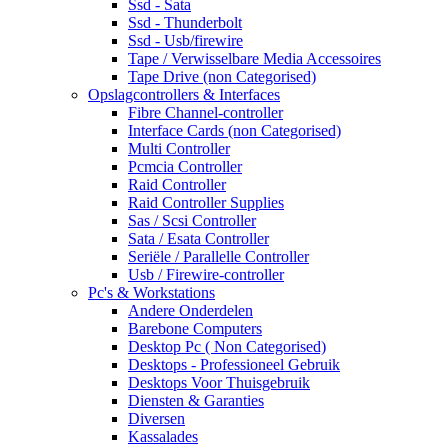
Ssd - Sata
Ssd - Thunderbolt
Ssd - Usb/firewire
Tape / Verwisselbare Media Accessoires
Tape Drive (non Categorised)
Opslagcontrollers & Interfaces
Fibre Channel-controller
Interface Cards (non Categorised)
Multi Controller
Pcmcia Controller
Raid Controller
Raid Controller Supplies
Sas / Scsi Controller
Sata / Esata Controller
Seriële / Parallelle Controller
Usb / Firewire-controller
Pc's & Workstations
Andere Onderdelen
Barebone Computers
Desktop Pc ( Non Categorised)
Desktops - Professioneel Gebruik
Desktops Voor Thuisgebruik
Diensten & Garanties
Diversen
Kassalades