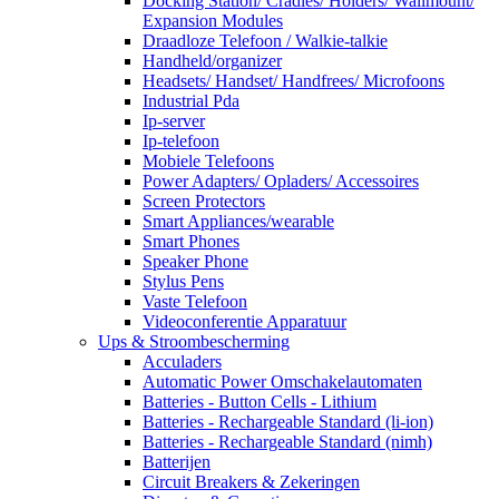
Docking Station/ Cradles/ Holders/ Wallmount/
Expansion Modules
Draadloze Telefoon / Walkie-talkie
Handheld/organizer
Headsets/ Handset/ Handfrees/ Microfoons
Industrial Pda
Ip-server
Ip-telefoon
Mobiele Telefoons
Power Adapters/ Opladers/ Accessoires
Screen Protectors
Smart Appliances/wearable
Smart Phones
Speaker Phone
Stylus Pens
Vaste Telefoon
Videoconferentie Apparatuur
Ups & Stroombescherming
Acculaders
Automatic Power Omschakelautomaten
Batteries - Button Cells - Lithium
Batteries - Rechargeable Standard (li-ion)
Batteries - Rechargeable Standard (nimh)
Batterijen
Circuit Breakers & Zekeringen