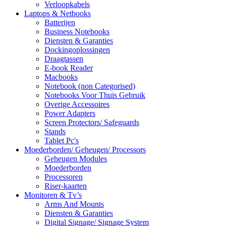
Verloopkabels
Laptops & Netbooks
Batterijen
Business Notebooks
Diensten & Garanties
Dockingoplossingen
Draagtassen
E-book Reader
Macbooks
Notebook (non Categorised)
Notebooks Voor Thuis Gebruik
Overige Accessoires
Power Adapters
Screen Protectors/ Safeguards
Stands
Tablet Pc's
Moederborden/ Geheugen/ Processors
Geheugen Modules
Moederborden
Processoren
Riser-kaarten
Monitoren & Tv’s
Arms And Mounts
Diensten & Garanties
Digital Signage/ Signage System