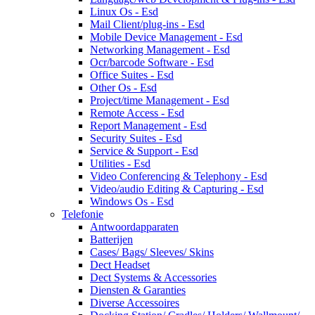
Linux Os - Esd
Mail Client/plug-ins - Esd
Mobile Device Management - Esd
Networking Management - Esd
Ocr/barcode Software - Esd
Office Suites - Esd
Other Os - Esd
Project/time Management - Esd
Remote Access - Esd
Report Management - Esd
Security Suites - Esd
Service & Support - Esd
Utilities - Esd
Video Conferencing & Telephony - Esd
Video/audio Editing & Capturing - Esd
Windows Os - Esd
Telefonie
Antwoordapparaten
Batterijen
Cases/ Bags/ Sleeves/ Skins
Dect Headset
Dect Systems & Accessories
Diensten & Garanties
Diverse Accessoires