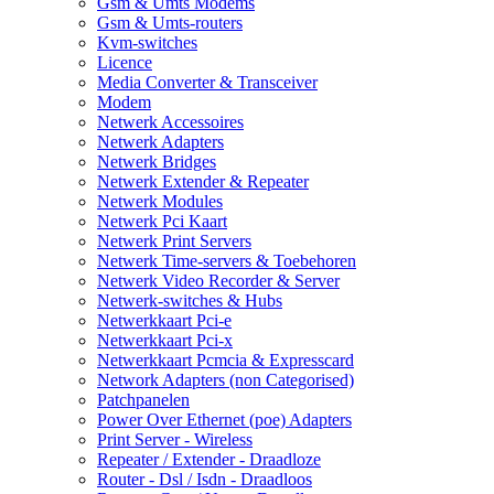
Gsm & Umts Modems
Gsm & Umts-routers
Kvm-switches
Licence
Media Converter & Transceiver
Modem
Netwerk Accessoires
Netwerk Adapters
Netwerk Bridges
Netwerk Extender & Repeater
Netwerk Modules
Netwerk Pci Kaart
Netwerk Print Servers
Netwerk Time-servers & Toebehoren
Netwerk Video Recorder & Server
Netwerk-switches & Hubs
Netwerkkaart Pci-e
Netwerkkaart Pci-x
Netwerkkaart Pcmcia & Expresscard
Network Adapters (non Categorised)
Patchpanelen
Power Over Ethernet (poe) Adapters
Print Server - Wireless
Repeater / Extender - Draadloze
Router - Dsl / Isdn - Draadloos