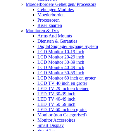
Moederborden/ Geheugen/ Processors
Geheugen Modules
Moederborden
Processoren
Riser-kaarten
Monitoren & Tv’s
Arms And Mounts
Diensten & Garanties
Digital Signage/ Signage System
LCD Monitor 10-19 inch
LCD Monitor 20-29 inch
LCD Monitor 30-39 inch
LCD Monitor 40-49 inch
LCD Monitor 50-59 inch
LCD Monitor 60 inch en groter
LCD TV 40 inch en groter
LED TV 29 inch en kleiner
LED TV 30-39 inch
LED TV 40-49 inch
LED TV 50-59 inch
LED TV 60 inch en groter
Monitor (non Categorised)
Monitor Accessoires
Smart Display
Smart Tv