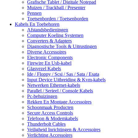
Grafische Tablet / Digitale Notepad
Muizen / Trackball / Presenter
Pennen
Toetsenborden / Toetsenborden
Kabels En Toebehoren
Afstandsbedieningen
Computer Koeling Systemen
Converters & Adapters
Diagnostische Tools & Uitrustingen
Diverse Accessoires
Electronic Components
Firewire En Usb-kabel
Glasvezel Kabels
Ide / Floppy / Scsi / Sas / Sata / Esata
Input Device Uitbreiding & Kvm-kabels
Netwerken Ethernet-kabels
Parallel / Serieel / Console Kabels
Pc-behuizingen
Rekken En Montage Accessoires
Schoonmaak Producten
Secure Access Controls
Telefoon & Modemkabels
Thunderbolt Cables
Veiligheid Inrichtingen & Accessoires
Verlichting Accessoires