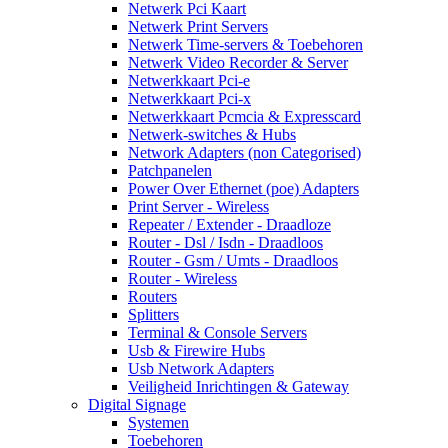
Netwerk Pci Kaart
Netwerk Print Servers
Netwerk Time-servers & Toebehoren
Netwerk Video Recorder & Server
Netwerkkaart Pci-e
Netwerkkaart Pci-x
Netwerkkaart Pcmcia & Expresscard
Netwerk-switches & Hubs
Network Adapters (non Categorised)
Patchpanelen
Power Over Ethernet (poe) Adapters
Print Server - Wireless
Repeater / Extender - Draadloze
Router - Dsl / Isdn - Draadloos
Router - Gsm / Umts - Draadloos
Router - Wireless
Routers
Splitters
Terminal & Console Servers
Usb & Firewire Hubs
Usb Network Adapters
Veiligheid Inrichtingen & Gateway
Digital Signage
Systemen
Toebehoren