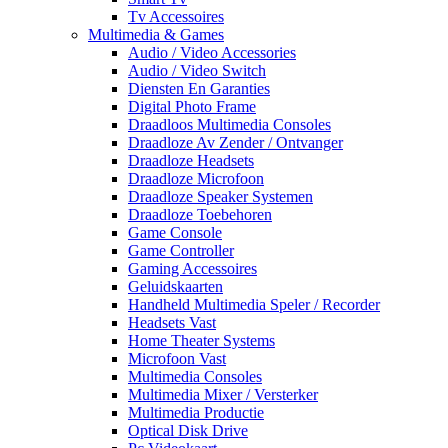
Tv Accessoires
Multimedia & Games
Audio / Video Accessories
Audio / Video Switch
Diensten En Garanties
Digital Photo Frame
Draadloos Multimedia Consoles
Draadloze Av Zender / Ontvanger
Draadloze Headsets
Draadloze Microfoon
Draadloze Speaker Systemen
Draadloze Toebehoren
Game Console
Game Controller
Gaming Accessoires
Geluidskaarten
Handheld Multimedia Speler / Recorder
Headsets Vast
Home Theater Systems
Microfoon Vast
Multimedia Consoles
Multimedia Mixer / Versterker
Multimedia Productie
Optical Disk Drive