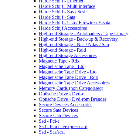
Harde Schijf - Ethernet
Harde Schijf - Multi-interface
Harde Schijf - Sas / Scsi
Harde Schijf - Sata
Harde Schijf - Usb / Firewire / E-sata
Harde Schijf Accessoires
High-end Storage - Autoloaders / Tape Library
High-end Storage - Back-up & Recovery
High-end Storage - Nas / Ndas / San
High-end Storage - Raid
High-end Storage Accessoires
Magnetic Tape - Rdx
Magnetische Tape - Lto
Magnetische Tape Drive - Lto
Magnetische Tape Drive - Rdx
Magnetische Tape Drive Accessoires
Memory Cards (non Categorised)
Optische Drive - Dvd-r
Optische Drive - Dvd-rom Brander
Secure Devices Accessories
Secure Sata Devices
Secure Usb Devices
Ssd - Pci-e
Ssd - Pcmcia/expresscard
Ssd - Sas/scsi