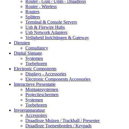
Router - Gsm / Umts - Draadloos
Router - Wireless
Routers
Splitters
Terminal & Console Servers
Usb & Firewire Hubs
Usb Network Adapters
Veiligheid Inrichtingen & Gateway
Diensten
Consultancy
Digital Signage
Systemen
Toebehoren
Electronic Components
Displays - Accessories
Electronic Components Accessories
Interactieve Presentatie
Montagesystemen
Projectieschermen
Systemen
Toebehoren
Invoerapparatuur
Accessoires
Draadloze Muizen / Trackball / Presenter
Draadloze Toetsenborden / Keypads