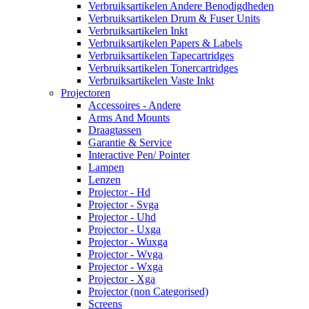
Verbruiksartikelen Andere Benodigdheden
Verbruiksartikelen Drum & Fuser Units
Verbruiksartikelen Inkt
Verbruiksartikelen Papers & Labels
Verbruiksartikelen Tapecartridges
Verbruiksartikelen Tonercartridges
Verbruiksartikelen Vaste Inkt
Projectoren
Accessoires - Andere
Arms And Mounts
Draagtassen
Garantie & Service
Interactive Pen/ Pointer
Lampen
Lenzen
Projector - Hd
Projector - Svga
Projector - Uhd
Projector - Uxga
Projector - Wuxga
Projector - Wvga
Projector - Wxga
Projector - Xga
Projector (non Categorised)
Screens