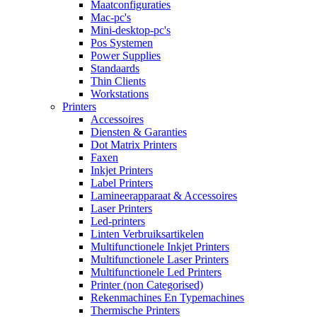
Maatconfiguraties
Mac-pc's
Mini-desktop-pc's
Pos Systemen
Power Supplies
Standaards
Thin Clients
Workstations
Printers
Accessoires
Diensten & Garanties
Dot Matrix Printers
Faxen
Inkjet Printers
Label Printers
Lamineerapparaat & Accessoires
Laser Printers
Led-printers
Linten Verbruiksartikelen
Multifunctionele Inkjet Printers
Multifunctionele Laser Printers
Multifunctionele Led Printers
Printer (non Categorised)
Rekenmachines En Typemachines
Thermische Printers