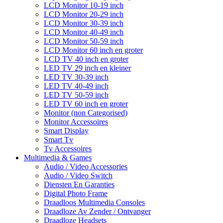
LCD Monitor 10-19 inch
LCD Monitor 20-29 inch
LCD Monitor 30-39 inch
LCD Monitor 40-49 inch
LCD Monitor 50-59 inch
LCD Monitor 60 inch en groter
LCD TV 40 inch en groter
LED TV 29 inch en kleiner
LED TV 30-39 inch
LED TV 40-49 inch
LED TV 50-59 inch
LED TV 60 inch en groter
Monitor (non Categorised)
Monitor Accessoires
Smart Display
Smart Tv
Tv Accessoires
Multimedia & Games
Audio / Video Accessories
Audio / Video Switch
Diensten En Garanties
Digital Photo Frame
Draadloos Multimedia Consoles
Draadloze Av Zender / Ontvanger
Draadloze Headsets