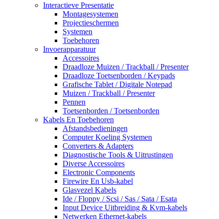
Interactieve Presentatie
Montagesystemen
Projectieschermen
Systemen
Toebehoren
Invoerapparatuur
Accessoires
Draadloze Muizen / Trackball / Presenter
Draadloze Toetsenborden / Keypads
Grafische Tablet / Digitale Notepad
Muizen / Trackball / Presenter
Pennen
Toetsenborden / Toetsenborden
Kabels En Toebehoren
Afstandsbedieningen
Computer Koeling Systemen
Converters & Adapters
Diagnostische Tools & Uitrustingen
Diverse Accessoires
Electronic Components
Firewire En Usb-kabel
Glasvezel Kabels
Ide / Floppy / Scsi / Sas / Sata / Esata
Input Device Uitbreiding & Kvm-kabels
Netwerken Ethernet-kabels