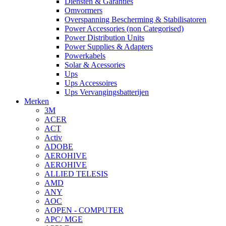
Diensten & Garanties
Omvormers
Overspanning Bescherming & Stabilisatoren
Power Accessories (non Categorised)
Power Distribution Units
Power Supplies & Adapters
Powerkabels
Solar & Acessories
Ups
Ups Accessoires
Ups Vervangingsbatterijen
Merken
3M
ACER
ACT
Activ
ADOBE
AEROHIVE
AEROHIVE
ALLIED TELESIS
AMD
ANY
AOC
AOPEN - COMPUTER
APC/ MGE