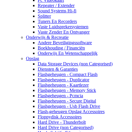
Pc Videokaart
Repeater / Extender
Sound Systems Hi-fi
Splitter
Tuners En Recorders
Vaste Luidsprekersystemen
Vaste Zender En Ontvanger
Onderwijs & Recreatie
Andere Beveiligingssoftware
Boekhouding / Financiën
Onderwijs En Wetenschappelijk
Opslag
Data Storage Devices (non Categorised)
Diensten & Garanties
Flashgeheugen - Compact Flash
Flashgeheugen - Duplicator
Flashgeheugen - Kaartlezer
Flashgeheugen - Memory Stick
Flashgeheugen - Pcmcia
Flashgeheugen - Secure Digital
Flashgeheugen - Usb Flash Drive
Flash-geheugen Opslag Accessoires
Floppydisk Accessoires
Hard Drive - Thunderbolt
Hard Drive (non Categorised)