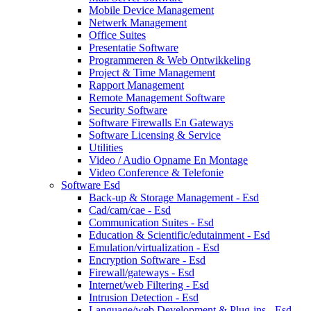
Mobile Device Management
Netwerk Management
Office Suites
Presentatie Software
Programmeren & Web Ontwikkeling
Project & Time Management
Rapport Management
Remote Management Software
Security Software
Software Firewalls En Gateways
Software Licensing & Service
Utilities
Video / Audio Opname En Montage
Video Conference & Telefonie
Software Esd
Back-up & Storage Management - Esd
Cad/cam/cae - Esd
Communication Suites - Esd
Education & Scientific/edutainment - Esd
Emulation/virtualization - Esd
Encryption Software - Esd
Firewall/gateways - Esd
Internet/web Filtering - Esd
Intrusion Detection - Esd
Language/web Development & Plug-ins - Esd