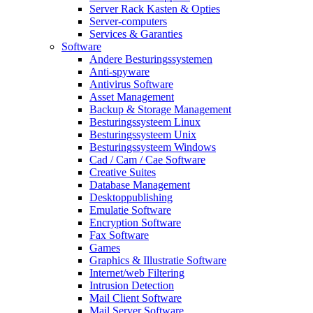
Server Rack Kasten & Opties
Server-computers
Services & Garanties
Software
Andere Besturingssystemen
Anti-spyware
Antivirus Software
Asset Management
Backup & Storage Management
Besturingssysteem Linux
Besturingssysteem Unix
Besturingssysteem Windows
Cad / Cam / Cae Software
Creative Suites
Database Management
Desktoppublishing
Emulatie Software
Encryption Software
Fax Software
Games
Graphics & Illustratie Software
Internet/web Filtering
Intrusion Detection
Mail Client Software
Mail Server Software