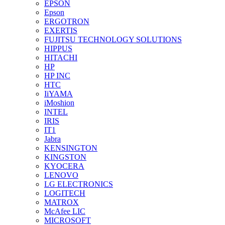
EPSON
Epson
ERGOTRON
EXERTIS
FUJITSU TECHNOLOGY SOLUTIONS
HIPPUS
HITACHI
HP
HP INC
HTC
IiYAMA
iMoshion
INTEL
IRIS
IT1
Jabra
KENSINGTON
KINGSTON
KYOCERA
LENOVO
LG ELECTRONICS
LOGITECH
MATROX
McAfee LIC
MICROSOFT