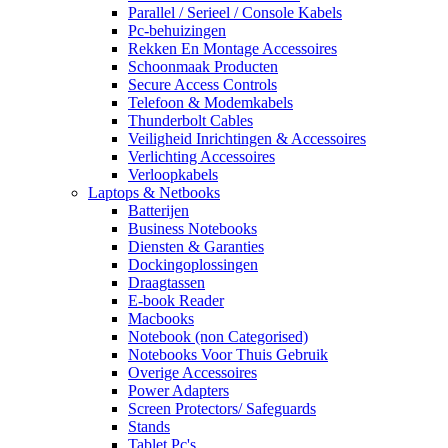
Parallel / Serieel / Console Kabels
Pc-behuizingen
Rekken En Montage Accessoires
Schoonmaak Producten
Secure Access Controls
Telefoon & Modemkabels
Thunderbolt Cables
Veiligheid Inrichtingen & Accessoires
Verlichting Accessoires
Verloopkabels
Laptops & Netbooks
Batterijen
Business Notebooks
Diensten & Garanties
Dockingoplossingen
Draagtassen
E-book Reader
Macbooks
Notebook (non Categorised)
Notebooks Voor Thuis Gebruik
Overige Accessoires
Power Adapters
Screen Protectors/ Safeguards
Stands
Tablet Pc's