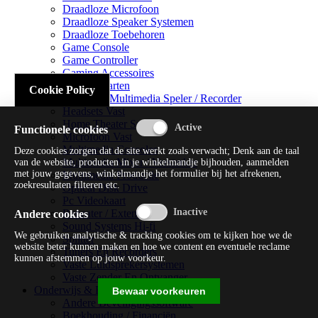
Draadloze Microfoon
Draadloze Speaker Systemen
Draadloze Toebehoren
Game Console
Game Controller
Gaming Accessoires
Geluidskaarten
Cookie Policy
Handheld Multimedia Speler / Recorder
Headsets Vast
Home Theater Systems
Functionele cookies
Microfoon Vast
Multimedia Consoles
Deze cookies zorgen dat de site werkt zoals verwacht; Denk aan de taal
Multimedia Mixer / Versterker
van de website, producten in je winkelmandje bijhouden, aanmelden
met jouw gegevens, winkelmandje het formulier bij het afrekenen,
Multimedia Productie
zoekresultaten filteren etc.
Optical Disk Drive
Pc Videokaart
Repeater / Extender
Andere cookies
Sound Systems Hi-fi
We gebruiken analytische & tracking cookies om te kijken hoe we de
Splitter
website beter kunnen maken en hoe we content en eventuele reclame
Tuners En Recorders
kunnen afstemmen op jouw voorkeur.
Vaste Luidsprekersystemen
Vaste Zender En Ontvanger
Onderwijs & Recreatie
Bewaar voorkeuren
Andere Beveiligingssoftware
Boekhouding / Financiën