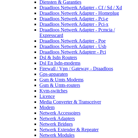
Diensten & Garanties
Draadloos Netwerk Adapter - Cf / Sd / Xd
Draadloos Netwerk Adapter - Homeplug
Draadloos Netwerk Adapter - Pci-e
Draadloos Netwerk Adapter - Pci-x
Draadloos Netwerk Adapter - Pcmcia /
Expresscard
Draadloos Netwerk Adapter - Poe
Draadloos Netwerk Adapter - Usb
Draadloos Netwerk Adapterr - Pci
Dsl & Isdn Routers
Dsl En Isdn-modems
Firewall / Vpn / Gateway - Draadloos
Gps-apparaten
Gsm & Umts Modems
Gsm & Umts-routers
Kvm-switches
Licence
Media Converter & Transceiver
Modem
Netwerk Accessoires
Netwerk Adapters
Netwerk Bridges
Netwerk Extender & Repeater
Netwerk Modules