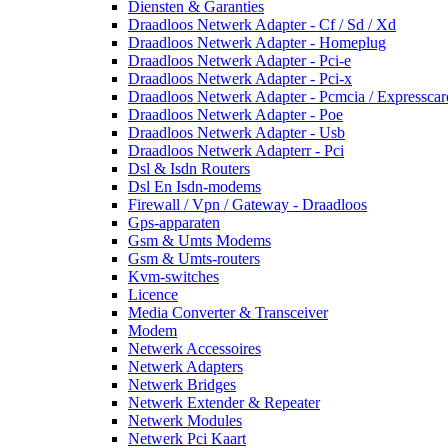
Diensten & Garanties
Draadloos Netwerk Adapter - Cf / Sd / Xd
Draadloos Netwerk Adapter - Homeplug
Draadloos Netwerk Adapter - Pci-e
Draadloos Netwerk Adapter - Pci-x
Draadloos Netwerk Adapter - Pcmcia / Expresscar
Draadloos Netwerk Adapter - Poe
Draadloos Netwerk Adapter - Usb
Draadloos Netwerk Adapterr - Pci
Dsl & Isdn Routers
Dsl En Isdn-modems
Firewall / Vpn / Gateway - Draadloos
Gps-apparaten
Gsm & Umts Modems
Gsm & Umts-routers
Kvm-switches
Licence
Media Converter & Transceiver
Modem
Netwerk Accessoires
Netwerk Adapters
Netwerk Bridges
Netwerk Extender & Repeater
Netwerk Modules
Netwerk Pci Kaart