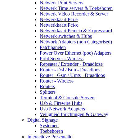
Netwerk Print Servers
Netwerk Time-servers & Toebehoren
Netwerk Video Recorder & Server
Netwerkkaart Pci-e
Netwerkkaart Pci-x
Netwerkkaart Pcmcia & Expresscard
Netwerk-switches & Hubs
Network Adapters (non Categorised)
Patchpanelen
Power Over Ethernet (poe) Adapters
Print Server - Wireless
Repeater / Extender - Draadloze
Router - Dsl / Isdn - Draadloos
Router - Gsm / Umts - Draadloos
Router - Wireless
Routers
Splitters
Terminal & Console Servers
Usb & Firewire Hubs
Usb Network Adapters
Veiligheid Inrichtingen & Gateway
Digital Signage
Systemen
Toebehoren
Interactieve Presentatie