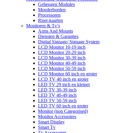
Geheugen Modules
Moederborden
Processoren
Riser-kaarten
Monitoren & Tv’s
Arms And Mounts
Diensten & Garanties
Digital Signage/ Signage System
LCD Monitor 10-19 inch
LCD Monitor 20-29 inch
LCD Monitor 30-39 inch
LCD Monitor 40-49 inch
LCD Monitor 50-59 inch
LCD Monitor 60 inch en groter
LCD TV 40 inch en groter
LED TV 29 inch en kleiner
LED TV 30-39 inch
LED TV 40-49 inch
LED TV 50-59 inch
LED TV 60 inch en groter
Monitor (non Categorised)
Monitor Accessoires
Smart Display
Smart Tv
Tv Accessoires