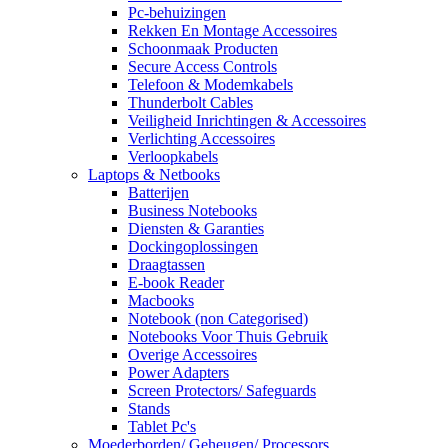
Pc-behuizingen
Rekken En Montage Accessoires
Schoonmaak Producten
Secure Access Controls
Telefoon & Modemkabels
Thunderbolt Cables
Veiligheid Inrichtingen & Accessoires
Verlichting Accessoires
Verloopkabels
Laptops & Netbooks
Batterijen
Business Notebooks
Diensten & Garanties
Dockingoplossingen
Draagtassen
E-book Reader
Macbooks
Notebook (non Categorised)
Notebooks Voor Thuis Gebruik
Overige Accessoires
Power Adapters
Screen Protectors/ Safeguards
Stands
Tablet Pc's
Moederborden/ Geheugen/ Processors