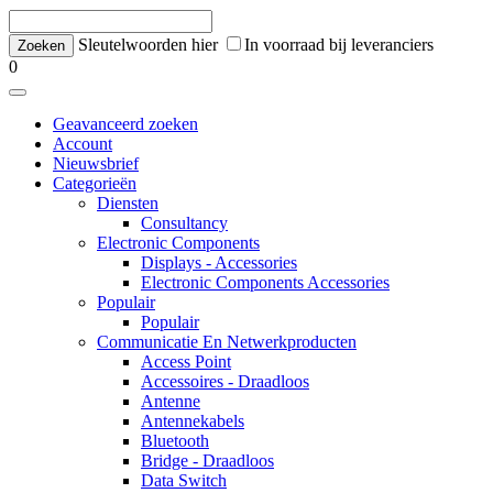
Sleutelwoorden hier
In voorraad bij leveranciers
0
Geavanceerd zoeken
Account
Nieuwsbrief
Categorieën
Diensten
Consultancy
Electronic Components
Displays - Accessories
Electronic Components Accessories
Populair
Populair
Communicatie En Netwerkproducten
Access Point
Accessoires - Draadloos
Antenne
Antennekabels
Bluetooth
Bridge - Draadloos
Data Switch