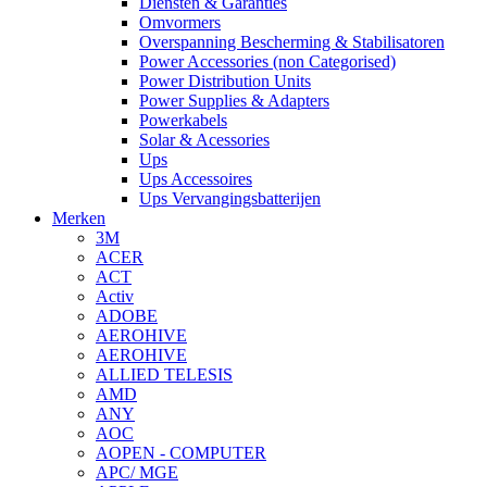
Diensten & Garanties
Omvormers
Overspanning Bescherming & Stabilisatoren
Power Accessories (non Categorised)
Power Distribution Units
Power Supplies & Adapters
Powerkabels
Solar & Acessories
Ups
Ups Accessoires
Ups Vervangingsbatterijen
Merken
3M
ACER
ACT
Activ
ADOBE
AEROHIVE
AEROHIVE
ALLIED TELESIS
AMD
ANY
AOC
AOPEN - COMPUTER
APC/ MGE