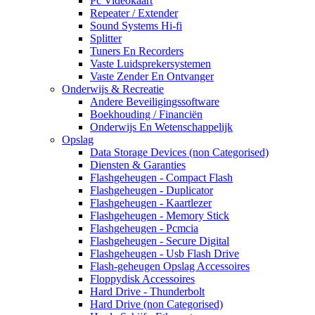
Pc Videokaart
Repeater / Extender
Sound Systems Hi-fi
Splitter
Tuners En Recorders
Vaste Luidsprekersystemen
Vaste Zender En Ontvanger
Onderwijs & Recreatie
Andere Beveiligingssoftware
Boekhouding / Financiën
Onderwijs En Wetenschappelijk
Opslag
Data Storage Devices (non Categorised)
Diensten & Garanties
Flashgeheugen - Compact Flash
Flashgeheugen - Duplicator
Flashgeheugen - Kaartlezer
Flashgeheugen - Memory Stick
Flashgeheugen - Pcmcia
Flashgeheugen - Secure Digital
Flashgeheugen - Usb Flash Drive
Flash-geheugen Opslag Accessoires
Floppydisk Accessoires
Hard Drive - Thunderbolt
Hard Drive (non Categorised)