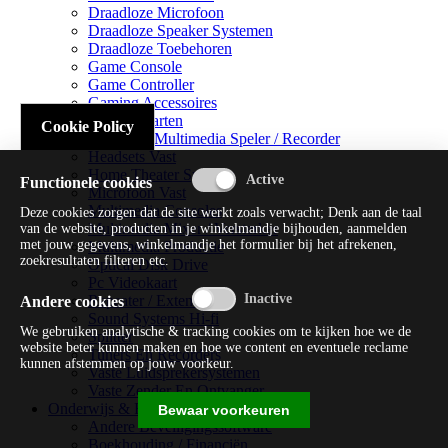
Draadloze Microfoon
Draadloze Speaker Systemen
Draadloze Toebehoren
Game Console
Game Controller
Gaming Accessoires
Geluidskaarten
Cookie Policy
Handheld Multimedia Speler / Recorder
Headsets Vast
Home Theater Systems
Functionele cookies
Microfoon Vast
Multimedia Consoles
Deze cookies zorgen dat de site werkt zoals verwacht; Denk aan de taal
Multimedia Mixer / Versterker
van de website, producten in je winkelmandje bijhouden, aanmelden
met jouw gegevens, winkelmandje het formulier bij het afrekenen,
Multimedia Productie
zoekresultaten filteren etc.
Optical Disk Drive
Pc Videokaart
Repeater / Extender
Andere cookies
Sound Systems Hi-fi
We gebruiken analytische & tracking cookies om te kijken hoe we de
Splitter
website beter kunnen maken en hoe we content en eventuele reclame
Tuners En Recorders
kunnen afstemmen op jouw voorkeur.
Vaste Luidsprekersystemen
Vaste Zender En Ontvanger
Onderwijs & Recreatie
Bewaar voorkeuren
Andere Beveiligingssoftware
Boekhouding / Financiën