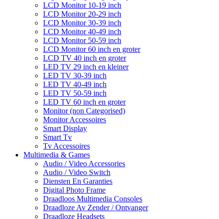
LCD Monitor 10-19 inch
LCD Monitor 20-29 inch
LCD Monitor 30-39 inch
LCD Monitor 40-49 inch
LCD Monitor 50-59 inch
LCD Monitor 60 inch en groter
LCD TV 40 inch en groter
LED TV 29 inch en kleiner
LED TV 30-39 inch
LED TV 40-49 inch
LED TV 50-59 inch
LED TV 60 inch en groter
Monitor (non Categorised)
Monitor Accessoires
Smart Display
Smart Tv
Tv Accessoires
Multimedia & Games
Audio / Video Accessories
Audio / Video Switch
Diensten En Garanties
Digital Photo Frame
Draadloos Multimedia Consoles
Draadloze Av Zender / Ontvanger
Draadloze Headsets