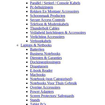
Parallel / Serieel / Console Kabels
Pc-behuizingen
Rekken En Montage Accessoires
Schoonmaak Producten
Secure Access Controls
Telefoon & Modemkabels
Thunderbolt Cables
Veiligheid Inrichtingen & Accessoires
Verlichting Accessoires
Verloopkabels
Laptops & Netbooks
Batterijen
Business Notebooks
Diensten & Garanties
Dockingoplossingen
Draagtassen
E-book Reader
Macbooks
Notebook (non Categorised)
Notebooks Voor Thuis Gebruik
Overige Accessoires
Power Adapters
Screen Protectors/ Safeguards
Stands
Tablet Pc's