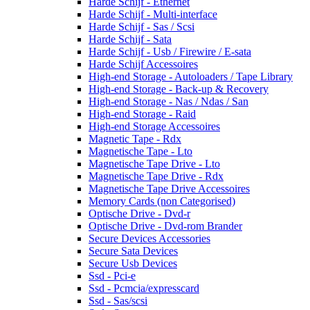
Harde Schijf - Ethernet
Harde Schijf - Multi-interface
Harde Schijf - Sas / Scsi
Harde Schijf - Sata
Harde Schijf - Usb / Firewire / E-sata
Harde Schijf Accessoires
High-end Storage - Autoloaders / Tape Library
High-end Storage - Back-up & Recovery
High-end Storage - Nas / Ndas / San
High-end Storage - Raid
High-end Storage Accessoires
Magnetic Tape - Rdx
Magnetische Tape - Lto
Magnetische Tape Drive - Lto
Magnetische Tape Drive - Rdx
Magnetische Tape Drive Accessoires
Memory Cards (non Categorised)
Optische Drive - Dvd-r
Optische Drive - Dvd-rom Brander
Secure Devices Accessories
Secure Sata Devices
Secure Usb Devices
Ssd - Pci-e
Ssd - Pcmcia/expresscard
Ssd - Sas/scsi