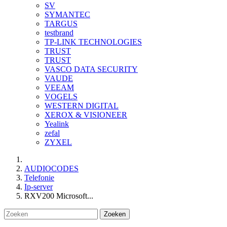
SV
SYMANTEC
TARGUS
testbrand
TP-LINK TECHNOLOGIES
TRUST
TRUST
VASCO DATA SECURITY
VAUDE
VEEAM
VOGELS
WESTERN DIGITAL
XEROX & VISIONEER
Yealink
zefal
ZYXEL
AUDIOCODES
Telefonie
Ip-server
RXV200 Microsoft...
Zoeken