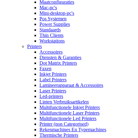
Maatconfiguraties
Mac-pc's
Mini-desktop-pc's
Pos Systemen
Power Supplies
Standaards
Thin Clients
Workstations
Printers
Accessoires
Diensten & Garanties
Dot Matrix Printers
Faxen
Inkjet Printers
Label Printers
Lamineerapparaat & Accessoires
Laser Printers
Led-printers
Linten Verbruiksartikelen
Multifunctionele Inkjet Printers
Multifunctionele Laser Printers
Multifunctionele Led Printers
Printer (non Categorised)
Rekenmachines En Typemachines
Thermische Printers