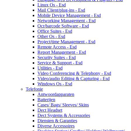
Linux Os - Esd
Mail Client/plug-ins - Esd
Mobile Device Management - Esd
Networking Management - Esd
Ocr/barcode Software - Esd
Office Suites - Esd
Other Os - Esd
Project/time Management - Esd
Remote Access - Esd
Report Management - Esd
Security Suites - Esd
Service & Support - Esd
Utilities - Esd
Video Conferencing & Telephony - Esd
Video/audio Editing & Capturing - Esd
Windows Os - Esd
Telefonie
Antwoordapparaten
Batterijen
Cases/ Bags/ Sleeves/ Skins
Dect Headset
Dect Systems & Accessories
Diensten & Garanties
Diverse Accessoires