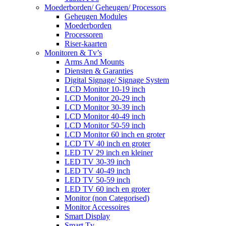
Moederborden/ Geheugen/ Processors
Geheugen Modules
Moederborden
Processoren
Riser-kaarten
Monitoren & Tv’s
Arms And Mounts
Diensten & Garanties
Digital Signage/ Signage System
LCD Monitor 10-19 inch
LCD Monitor 20-29 inch
LCD Monitor 30-39 inch
LCD Monitor 40-49 inch
LCD Monitor 50-59 inch
LCD Monitor 60 inch en groter
LCD TV 40 inch en groter
LED TV 29 inch en kleiner
LED TV 30-39 inch
LED TV 40-49 inch
LED TV 50-59 inch
LED TV 60 inch en groter
Monitor (non Categorised)
Monitor Accessoires
Smart Display
Smart Tv