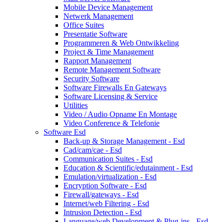
Mobile Device Management
Netwerk Management
Office Suites
Presentatie Software
Programmeren & Web Ontwikkeling
Project & Time Management
Rapport Management
Remote Management Software
Security Software
Software Firewalls En Gateways
Software Licensing & Service
Utilities
Video / Audio Opname En Montage
Video Conference & Telefonie
Software Esd
Back-up & Storage Management - Esd
Cad/cam/cae - Esd
Communication Suites - Esd
Education & Scientific/edutainment - Esd
Emulation/virtualization - Esd
Encryption Software - Esd
Firewall/gateways - Esd
Internet/web Filtering - Esd
Intrusion Detection - Esd
Language/web Development & Plug-ins - Esd