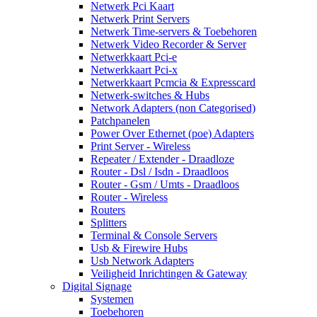
Netwerk Pci Kaart
Netwerk Print Servers
Netwerk Time-servers & Toebehoren
Netwerk Video Recorder & Server
Netwerkkaart Pci-e
Netwerkkaart Pci-x
Netwerkkaart Pcmcia & Expresscard
Netwerk-switches & Hubs
Network Adapters (non Categorised)
Patchpanelen
Power Over Ethernet (poe) Adapters
Print Server - Wireless
Repeater / Extender - Draadloze
Router - Dsl / Isdn - Draadloos
Router - Gsm / Umts - Draadloos
Router - Wireless
Routers
Splitters
Terminal & Console Servers
Usb & Firewire Hubs
Usb Network Adapters
Veiligheid Inrichtingen & Gateway
Digital Signage
Systemen
Toebehoren