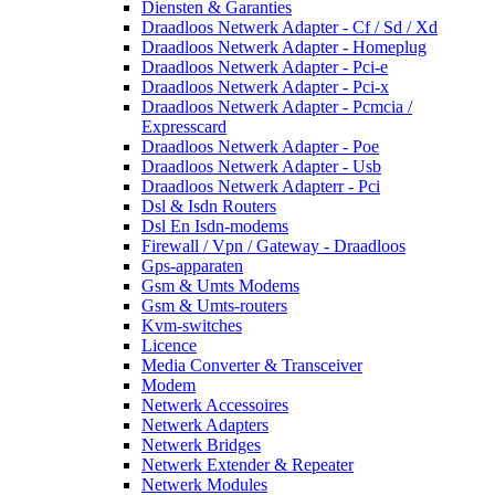
Diensten & Garanties
Draadloos Netwerk Adapter - Cf / Sd / Xd
Draadloos Netwerk Adapter - Homeplug
Draadloos Netwerk Adapter - Pci-e
Draadloos Netwerk Adapter - Pci-x
Draadloos Netwerk Adapter - Pcmcia /
Expresscard
Draadloos Netwerk Adapter - Poe
Draadloos Netwerk Adapter - Usb
Draadloos Netwerk Adapterr - Pci
Dsl & Isdn Routers
Dsl En Isdn-modems
Firewall / Vpn / Gateway - Draadloos
Gps-apparaten
Gsm & Umts Modems
Gsm & Umts-routers
Kvm-switches
Licence
Media Converter & Transceiver
Modem
Netwerk Accessoires
Netwerk Adapters
Netwerk Bridges
Netwerk Extender & Repeater
Netwerk Modules