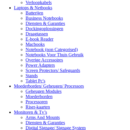
Verloopkabels
Laptops & Netbooks
Batterijen
Business Notebooks
Diensten & Garanties
Dockingoplossingen
Draagtassen
E-book Reader
Macbooks
Notebook (non Categorised)
Notebooks Voor Thuis Gebruik
Overige Accessoires
Power Adapters
Screen Protectors/ Safeguards
Stands
Tablet Pc's
Moederborden/ Geheugen/ Processors
Geheugen Modules
Moederborden
Processoren
Riser-kaarten
Monitoren & Tv’s
Arms And Mounts
Diensten & Garanties
Digital Signage/ Signage System