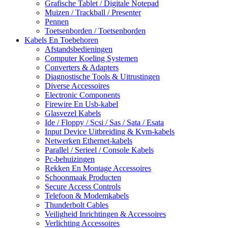
Grafische Tablet / Digitale Notepad
Muizen / Trackball / Presenter
Pennen
Toetsenborden / Toetsenborden
Kabels En Toebehoren
Afstandsbedieningen
Computer Koeling Systemen
Converters & Adapters
Diagnostische Tools & Uitrustingen
Diverse Accessoires
Electronic Components
Firewire En Usb-kabel
Glasvezel Kabels
Ide / Floppy / Scsi / Sas / Sata / Esata
Input Device Uitbreiding & Kvm-kabels
Netwerken Ethernet-kabels
Parallel / Serieel / Console Kabels
Pc-behuizingen
Rekken En Montage Accessoires
Schoonmaak Producten
Secure Access Controls
Telefoon & Modemkabels
Thunderbolt Cables
Veiligheid Inrichtingen & Accessoires
Verlichting Accessoires