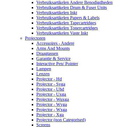
Verbruiksartikelen Andere Benodigdheden
Verbruiksartikelen Drum & Fuser Units
Verbruiksartikelen Inkt
Verbruiksartikelen Papers & Labels
Verbruiksartikelen Tapecartridges
Verbruiksartikelen Tonercartridges
Verbruiksartikelen Vaste Inkt
Projectoren
Accessoires - Andere
Arms And Mounts
Draagtassen
Garantie & Service
Interactive Pen/ Pointer
Lampen
Lenzen
Projector - Hd
Projector - Svga
Projector - Uhd
Projector - Uxga
Projector - Wuxga
Projector - Wvga
Projector - Wxga
Projector - Xga
Projector (non Categorised)
Screens