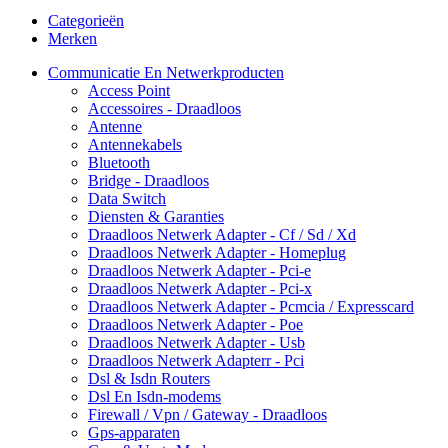
Categorieën
Merken
Communicatie En Netwerkproducten
Access Point
Accessoires - Draadloos
Antenne
Antennekabels
Bluetooth
Bridge - Draadloos
Data Switch
Diensten & Garanties
Draadloos Netwerk Adapter - Cf / Sd / Xd
Draadloos Netwerk Adapter - Homeplug
Draadloos Netwerk Adapter - Pci-e
Draadloos Netwerk Adapter - Pci-x
Draadloos Netwerk Adapter - Pcmcia / Expresscard
Draadloos Netwerk Adapter - Poe
Draadloos Netwerk Adapter - Usb
Draadloos Netwerk Adapterr - Pci
Dsl & Isdn Routers
Dsl En Isdn-modems
Firewall / Vpn / Gateway - Draadloos
Gps-apparaten