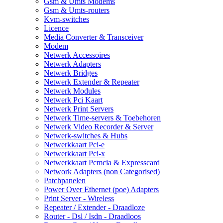
Gsm & Umts Modems
Gsm & Umts-routers
Kvm-switches
Licence
Media Converter & Transceiver
Modem
Netwerk Accessoires
Netwerk Adapters
Netwerk Bridges
Netwerk Extender & Repeater
Netwerk Modules
Netwerk Pci Kaart
Netwerk Print Servers
Netwerk Time-servers & Toebehoren
Netwerk Video Recorder & Server
Netwerk-switches & Hubs
Netwerkkaart Pci-e
Netwerkkaart Pci-x
Netwerkkaart Pcmcia & Expresscard
Network Adapters (non Categorised)
Patchpanelen
Power Over Ethernet (poe) Adapters
Print Server - Wireless
Repeater / Extender - Draadloze
Router - Dsl / Isdn - Draadloos