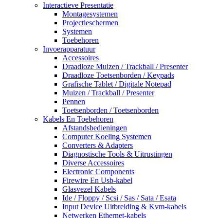
Interactieve Presentatie
Montagesystemen
Projectieschermen
Systemen
Toebehoren
Invoerapparatuur
Accessoires
Draadloze Muizen / Trackball / Presenter
Draadloze Toetsenborden / Keypads
Grafische Tablet / Digitale Notepad
Muizen / Trackball / Presenter
Pennen
Toetsenborden / Toetsenborden
Kabels En Toebehoren
Afstandsbedieningen
Computer Koeling Systemen
Converters & Adapters
Diagnostische Tools & Uitrustingen
Diverse Accessoires
Electronic Components
Firewire En Usb-kabel
Glasvezel Kabels
Ide / Floppy / Scsi / Sas / Sata / Esata
Input Device Uitbreiding & Kvm-kabels
Netwerken Ethernet-kabels