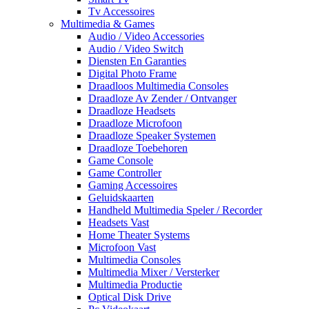
Tv Accessoires
Multimedia & Games
Audio / Video Accessories
Audio / Video Switch
Diensten En Garanties
Digital Photo Frame
Draadloos Multimedia Consoles
Draadloze Av Zender / Ontvanger
Draadloze Headsets
Draadloze Microfoon
Draadloze Speaker Systemen
Draadloze Toebehoren
Game Console
Game Controller
Gaming Accessoires
Geluidskaarten
Handheld Multimedia Speler / Recorder
Headsets Vast
Home Theater Systems
Microfoon Vast
Multimedia Consoles
Multimedia Mixer / Versterker
Multimedia Productie
Optical Disk Drive