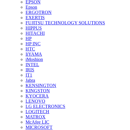
EPSON
Epson
ERGOTRON
EXERTIS
FUJITSU TECHNOLOGY SOLUTIONS
HIPPUS
HITACHI
HP
HP INC
HTC
IiYAMA
iMoshion
INTEL
IRIS
IT1
Jabra
KENSINGTON
KINGSTON
KYOCERA
LENOVO
LG ELECTRONICS
LOGITECH
MATROX
McAfee LIC
MICROSOFT