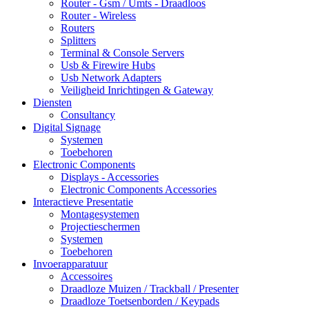
Router - Gsm / Umts - Draadloos
Router - Wireless
Routers
Splitters
Terminal & Console Servers
Usb & Firewire Hubs
Usb Network Adapters
Veiligheid Inrichtingen & Gateway
Diensten
Consultancy
Digital Signage
Systemen
Toebehoren
Electronic Components
Displays - Accessories
Electronic Components Accessories
Interactieve Presentatie
Montagesystemen
Projectieschermen
Systemen
Toebehoren
Invoerapparatuur
Accessoires
Draadloze Muizen / Trackball / Presenter
Draadloze Toetsenborden / Keypads