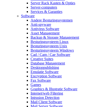
Server Rack Kasten & Opties
Server-computers
Services & Garanties
Software
Andere Besturingssystemen
Anti-spyware
Antivirus Software
Asset Management
Backup & Storage Management
Besturingssysteem Linux
Besturingssysteem Unix
Besturingssysteem Windows
Cad / Cam / Cae Software
Creative Suites
Database Management
Desktoppublishing
Emulatie Software
Encryption Software
Fax Software
Games
Graphics & Illustratie Software
Internet/web Filtering
Intrusion Detection
Mail Client Software
Mail Server Software