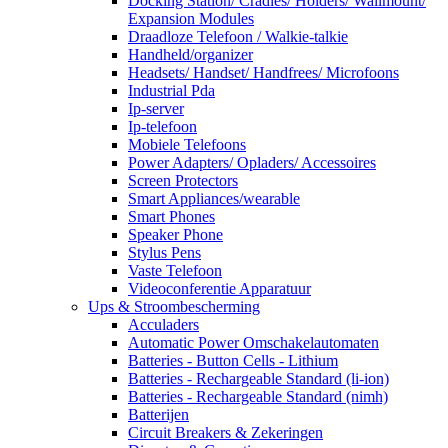
Docking Station/ Cradles/ Holders/ Wallmount/
Expansion Modules
Draadloze Telefoon / Walkie-talkie
Handheld/organizer
Headsets/ Handset/ Handfrees/ Microfoons
Industrial Pda
Ip-server
Ip-telefoon
Mobiele Telefoons
Power Adapters/ Opladers/ Accessoires
Screen Protectors
Smart Appliances/wearable
Smart Phones
Speaker Phone
Stylus Pens
Vaste Telefoon
Videoconferentie Apparatuur
Ups & Stroombescherming
Acculaders
Automatic Power Omschakelautomaten
Batteries - Button Cells - Lithium
Batteries - Rechargeable Standard (li-ion)
Batteries - Rechargeable Standard (nimh)
Batterijen
Circuit Breakers & Zekeringen