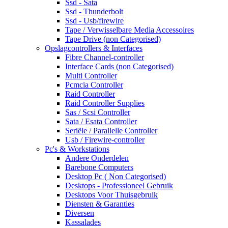
Ssd - Sata
Ssd - Thunderbolt
Ssd - Usb/firewire
Tape / Verwisselbare Media Accessoires
Tape Drive (non Categorised)
Opslagcontrollers & Interfaces
Fibre Channel-controller
Interface Cards (non Categorised)
Multi Controller
Pcmcia Controller
Raid Controller
Raid Controller Supplies
Sas / Scsi Controller
Sata / Esata Controller
Seriële / Parallelle Controller
Usb / Firewire-controller
Pc's & Workstations
Andere Onderdelen
Barebone Computers
Desktop Pc ( Non Categorised)
Desktops - Professioneel Gebruik
Desktops Voor Thuisgebruik
Diensten & Garanties
Diversen
Kassalades