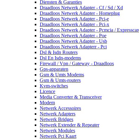
Diensten & Garanties
Draadloos Netwerk Adapter - Cf / Sd / Xd
Draadloos Netwerk Adapter - Homeplug
Draadloos Netwerk Adapter - Pci-e
Draadloos Netwerk Adapter - Pci-x
Draadloos Netwerk Adapter - Pcmcia / Expresscar
Draadloos Netwerk Adapter - Poe
Draadloos Netwerk Adapter - Usb
Draadloos Netwerk Adapterr - Pci
Dsl & Isdn Routers
Dsl En Isdn-modems
Firewall / Vpn / Gateway - Draadloos
Gps-apparaten
Gsm & Umts Modems
Gsm & Umts-routers
Kvm-switches
Licence
Media Converter & Transceiver
Modem
Netwerk Accessoires
Netwerk Adapters
Netwerk Bridges
Netwerk Extender & Repeater
Netwerk Modules
Netwerk Pci Kaart