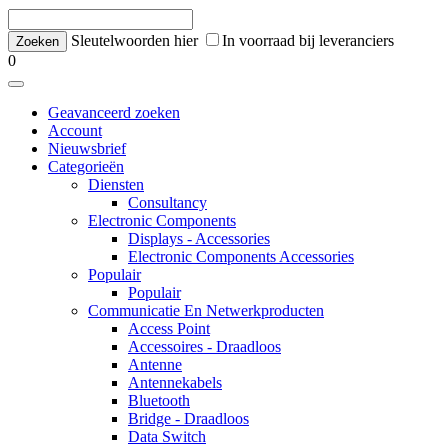
Sleutelwoorden hier
In voorraad bij leveranciers
0
Geavanceerd zoeken
Account
Nieuwsbrief
Categorieën
Diensten
Consultancy
Electronic Components
Displays - Accessories
Electronic Components Accessories
Populair
Populair
Communicatie En Netwerkproducten
Access Point
Accessoires - Draadloos
Antenne
Antennekabels
Bluetooth
Bridge - Draadloos
Data Switch