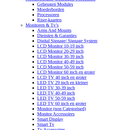
Geheugen Modules
Moederborden
Processoren
Riser-kaarten
Monitoren & Tv’s
Arms And Mounts
Diensten & Garanties
Digital Signage/ Signage System
LCD Monitor 10-19 inch
LCD Monitor 20-29 inch
LCD Monitor 30-39 inch
LCD Monitor 40-49 inch
LCD Monitor 50-59 inch
LCD Monitor 60 inch en groter
LCD TV 40 inch en groter
LED TV 29 inch en kleiner
LED TV 30-39 inch
LED TV 40-49 inch
LED TV 50-59 inch
LED TV 60 inch en groter
Monitor (non Categorised)
Monitor Accessoires
Smart Display
Smart Tv
Tv Accessoires