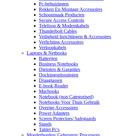
Pc-behuizingen
Rekken En Montage Accessoires
Schoonmaak Producten
Secure Access Controls
Telefoon & Modemkabels
Thunderbolt Cables
Veiligheid Inrichtingen & Accessoires
Verlichting Accessoires
Verloopkabels
Laptops & Netbooks
Batterijen
Business Notebooks
Diensten & Garanties
Dockingoplossingen
Draagtassen
E-book Reader
Macbooks
Notebook (non Categorised)
Notebooks Voor Thuis Gebruik
Overige Accessoires
Power Adapters
Screen Protectors/ Safeguards
Stands
Tablet Pc's
Moederborden/ Geheugen/ Processors