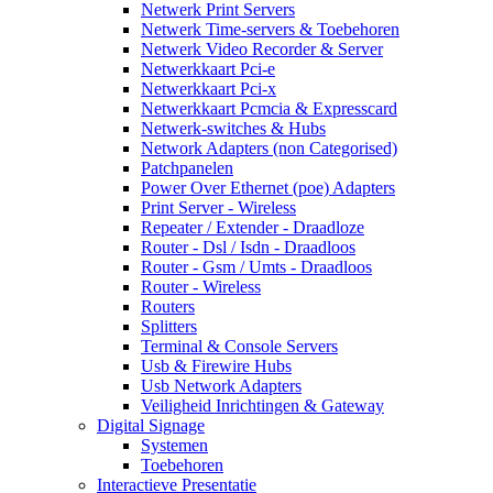
Netwerk Print Servers
Netwerk Time-servers & Toebehoren
Netwerk Video Recorder & Server
Netwerkkaart Pci-e
Netwerkkaart Pci-x
Netwerkkaart Pcmcia & Expresscard
Netwerk-switches & Hubs
Network Adapters (non Categorised)
Patchpanelen
Power Over Ethernet (poe) Adapters
Print Server - Wireless
Repeater / Extender - Draadloze
Router - Dsl / Isdn - Draadloos
Router - Gsm / Umts - Draadloos
Router - Wireless
Routers
Splitters
Terminal & Console Servers
Usb & Firewire Hubs
Usb Network Adapters
Veiligheid Inrichtingen & Gateway
Digital Signage
Systemen
Toebehoren
Interactieve Presentatie