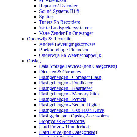
Pc Videokaart
Repeater / Extender
Sound Systems Hi-fi
Splitter
Tuners En Recorders
Vaste Luidsprekersystemen
Vaste Zender En Ontvanger
Onderwijs & Recreatie
Andere Beveiligingssoftware
Boekhouding / Financiën
Onderwijs En Wetenschappelijk
Opslag
Data Storage Devices (non Categorised)
Diensten & Garanties
Flashgeheugen - Compact Flash
Flashgeheugen - Duplicator
Flashgeheugen - Kaartlezer
Flashgeheugen - Memory Stick
Flashgeheugen - Pcmcia
Flashgeheugen - Secure Digital
Flashgeheugen - Usb Flash Drive
Flash-geheugen Opslag Accessoires
Floppydisk Accessoires
Hard Drive - Thunderbolt
Hard Drive (non Categorised)