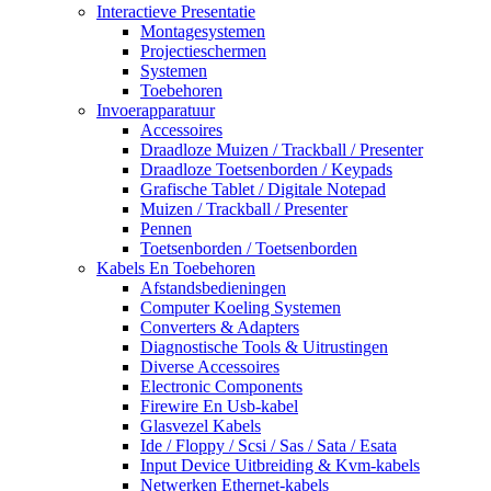
Interactieve Presentatie
Montagesystemen
Projectieschermen
Systemen
Toebehoren
Invoerapparatuur
Accessoires
Draadloze Muizen / Trackball / Presenter
Draadloze Toetsenborden / Keypads
Grafische Tablet / Digitale Notepad
Muizen / Trackball / Presenter
Pennen
Toetsenborden / Toetsenborden
Kabels En Toebehoren
Afstandsbedieningen
Computer Koeling Systemen
Converters & Adapters
Diagnostische Tools & Uitrustingen
Diverse Accessoires
Electronic Components
Firewire En Usb-kabel
Glasvezel Kabels
Ide / Floppy / Scsi / Sas / Sata / Esata
Input Device Uitbreiding & Kvm-kabels
Netwerken Ethernet-kabels