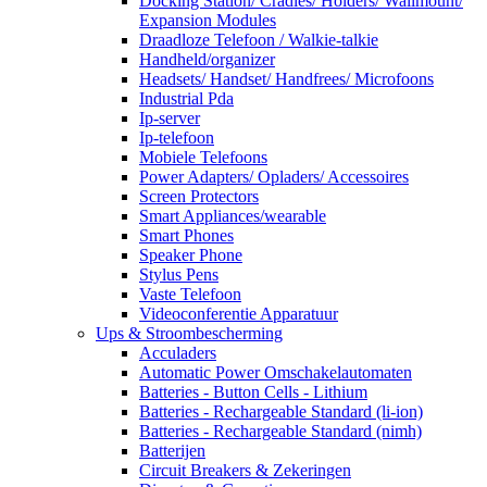
Docking Station/ Cradles/ Holders/ Wallmount/
Expansion Modules
Draadloze Telefoon / Walkie-talkie
Handheld/organizer
Headsets/ Handset/ Handfrees/ Microfoons
Industrial Pda
Ip-server
Ip-telefoon
Mobiele Telefoons
Power Adapters/ Opladers/ Accessoires
Screen Protectors
Smart Appliances/wearable
Smart Phones
Speaker Phone
Stylus Pens
Vaste Telefoon
Videoconferentie Apparatuur
Ups & Stroombescherming
Acculaders
Automatic Power Omschakelautomaten
Batteries - Button Cells - Lithium
Batteries - Rechargeable Standard (li-ion)
Batteries - Rechargeable Standard (nimh)
Batterijen
Circuit Breakers & Zekeringen