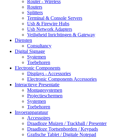
Router - Wireless
Routers
Splitters
Terminal & Console Servers
Usb & Firewire Hubs
Usb Network Adapters
Veiligheid Inrichtingen & Gateway
Diensten
Consultancy
Digital Signage
Systemen
Toebehoren
Electronic Components
Displays - Accessories
Electronic Components Accessories
Interactieve Presentatie
Montagesystemen
Projectieschermen
Systemen
Toebehoren
Invoerapparatuur
Accessoires
Draadloze Muizen / Trackball / Presenter
Draadloze Toetsenborden / Keypads
Grafische Tablet / Digitale Notepad