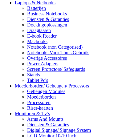
Laptops & Netbooks
Batterijen
Business Notebooks
Diensten & Garanties
Dockingoplossingen
Draagtassen
E-book Reader
Macbooks
Notebook (non Categorised)
Notebooks Voor Thuis Gebruik
Overige Accessoires
Power Adapters
Screen Protectors/ Safeguards
Stands
Tablet Pc's
Moederborden/ Geheugen/ Processors
Geheugen Modules
Moederborden
Processoren
Riser-kaarten
Monitoren & Tv’s
Arms And Mounts
Diensten & Garanties
Digital Signage/ Signage System
LCD Monitor 10-19 inch