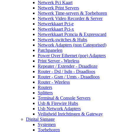
Netwerk Pci Kaart
Netwerk Print Servers
Netwerk Time-servers & Toebehoren
Netwerk Video Recorder & Server
Netwerkkaart Pci-e
Netwerkkaart Pci-x
Netwerkkaart Pcmcia & Expresscard
Netwerk-switches & Hubs
Network Adapters (non Categorised)
Patchpanelen
Power Over Ethernet (poe) Adapters
Print Server - Wireless
Repeater / Extender - Draadloze
Router - Dsl / Isdn - Draadloos
Router - Gsm / Umts - Draadloos
Router - Wireless
Routers
Splitters
Terminal & Console Servers
Usb & Firewire Hubs
Usb Network Adapters
Veiligheid Inrichtingen & Gateway
Digital Signage
Systemen
Toebehoren