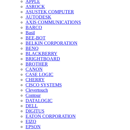
APPLE
ASROCK
ASUSTEK COMPUTER
AUTODESK
AXIS COMMUNICATIONS
BARCO
Basil
BEE-BOT
BELKIN CORPORATION
BENQ
BLACKBERRY
BRIGHTBOARD
BROTHER
CANON
CASE LOGIC
CHERRY
CISCO SYSTEMS
Clevertouch
Contour
DATALOGIC
DELL
DIGITUS
EATON CORPORATION
EIZO
EPSON