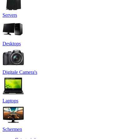
Servers
Desktops
Digitale Camera's
Laptops
Schermen