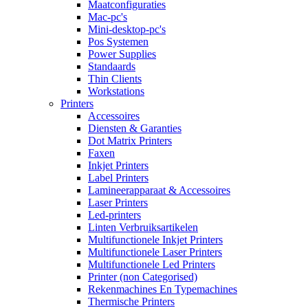
Maatconfiguraties
Mac-pc's
Mini-desktop-pc's
Pos Systemen
Power Supplies
Standaards
Thin Clients
Workstations
Printers
Accessoires
Diensten & Garanties
Dot Matrix Printers
Faxen
Inkjet Printers
Label Printers
Lamineerapparaat & Accessoires
Laser Printers
Led-printers
Linten Verbruiksartikelen
Multifunctionele Inkjet Printers
Multifunctionele Laser Printers
Multifunctionele Led Printers
Printer (non Categorised)
Rekenmachines En Typemachines
Thermische Printers