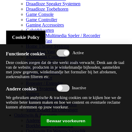
Draadloze Speaker Systemen
Draadloze Toebehoren
Game Console
Game Controller
Gaming Accessoires
Geluidskaarten
Handheld Multimedia Speler / Recorder
Cookie Policy
Headsets Vast
Home Theater Systems
Microfoon Vast
Functionele cookies
Multimedia Consoles
Multimedia Mixer / Versterker
Deze cookies zorgen dat de site werkt zoals verwacht; Denk aan de taal
Multimedia Productie
van de website, producten in je winkelmandje bijhouden, aanmelden
met jouw gegevens, winkelmandje het formulier bij het afrekenen,
Optical Disk Drive
zoekresultaten filteren etc.
Pc Videokaart
Repeater / Extender
Sound Systems Hi-fi
Andere cookies
Splitter
We gebruiken analytische & tracking cookies om te kijken hoe we de
Tuners En Recorders
website beter kunnen maken en hoe we content en eventuele reclame
Vaste Luidsprekersystemen
kunnen afstemmen op jouw voorkeur.
Vaste Zender En Ontvanger
Onderwijs & Recreatie
Andere Beveiligingssoftware
Bewaar voorkeuren
Boekhouding / Financiën
Onderwijs En Wetenschappelijk