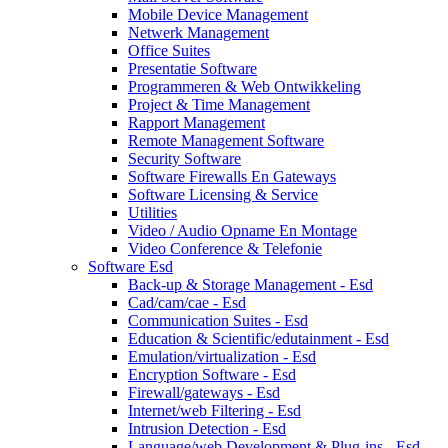
Mobile Device Management
Netwerk Management
Office Suites
Presentatie Software
Programmeren & Web Ontwikkeling
Project & Time Management
Rapport Management
Remote Management Software
Security Software
Software Firewalls En Gateways
Software Licensing & Service
Utilities
Video / Audio Opname En Montage
Video Conference & Telefonie
Software Esd
Back-up & Storage Management - Esd
Cad/cam/cae - Esd
Communication Suites - Esd
Education & Scientific/edutainment - Esd
Emulation/virtualization - Esd
Encryption Software - Esd
Firewall/gateways - Esd
Internet/web Filtering - Esd
Intrusion Detection - Esd
Language/web Development & Plug-ins - Esd