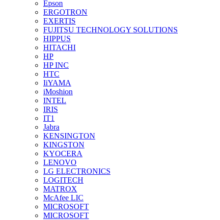
Epson
ERGOTRON
EXERTIS
FUJITSU TECHNOLOGY SOLUTIONS
HIPPUS
HITACHI
HP
HP INC
HTC
IiYAMA
iMoshion
INTEL
IRIS
IT1
Jabra
KENSINGTON
KINGSTON
KYOCERA
LENOVO
LG ELECTRONICS
LOGITECH
MATROX
McAfee LIC
MICROSOFT
MICROSOFT