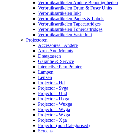
Verbruiksartikelen Andere Benodigdheden
Verbruiksartikelen Drum & Fuser Units
Verbruiksartikelen Inkt
Verbruiksartikelen Papers & Labels
Verbruiksartikelen Tapecartridges
Verbruiksartikelen Tonercartridges
Verbruiksartikelen Vaste Inkt
Projectoren
Accessoires - Andere
Arms And Mounts
Draagtassen
Garantie & Service
Interactive Pen/ Pointer
Lampen
Lenzen
Projector - Hd
Projector - Svga
Projector - Uhd
Projector - Uxga
Projector - Wuxga
Projector - Wvga
Projector - Wxga
Projector - Xga
Projector (non Categorised)
Screens