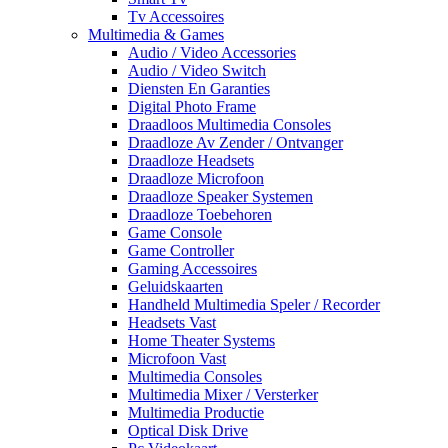
Tv Accessoires
Multimedia & Games
Audio / Video Accessories
Audio / Video Switch
Diensten En Garanties
Digital Photo Frame
Draadloos Multimedia Consoles
Draadloze Av Zender / Ontvanger
Draadloze Headsets
Draadloze Microfoon
Draadloze Speaker Systemen
Draadloze Toebehoren
Game Console
Game Controller
Gaming Accessoires
Geluidskaarten
Handheld Multimedia Speler / Recorder
Headsets Vast
Home Theater Systems
Microfoon Vast
Multimedia Consoles
Multimedia Mixer / Versterker
Multimedia Productie
Optical Disk Drive