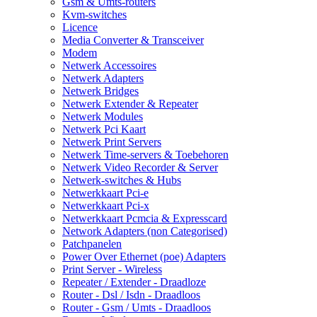
Gsm & Umts-routers
Kvm-switches
Licence
Media Converter & Transceiver
Modem
Netwerk Accessoires
Netwerk Adapters
Netwerk Bridges
Netwerk Extender & Repeater
Netwerk Modules
Netwerk Pci Kaart
Netwerk Print Servers
Netwerk Time-servers & Toebehoren
Netwerk Video Recorder & Server
Netwerk-switches & Hubs
Netwerkkaart Pci-e
Netwerkkaart Pci-x
Netwerkkaart Pcmcia & Expresscard
Network Adapters (non Categorised)
Patchpanelen
Power Over Ethernet (poe) Adapters
Print Server - Wireless
Repeater / Extender - Draadloze
Router - Dsl / Isdn - Draadloos
Router - Gsm / Umts - Draadloos