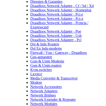
Diensten & Garanties
Draadloos Netwerk Adapter - Cf / Sd / Xd
Draadloos Netwerk Adapter - Homeplug
Draadloos Netwerk Adapter - Pci-e
Draadloos Netwerk Adapter - Pci-x
Draadloos Netwerk Adapter - Pcmcia /
Expresscard
Draadloos Netwerk Adapter - Poe
Draadloos Netwerk Adapter - Usb
Draadloos Netwerk Adapterr - Pci
Dsl & Isdn Routers
Dsl En Isdn-modems
Firewall / Vpn / Gateway - Draadloos
Gps-apparaten
Gsm & Umts Modems
Gsm & Umts-routers
Kvm-switches
Licence
Media Converter & Transceiver
Modem
Netwerk Accessoires
Netwerk Adapters
Netwerk Bridges
Netwerk Extender & Repeater
Netwerk Modules