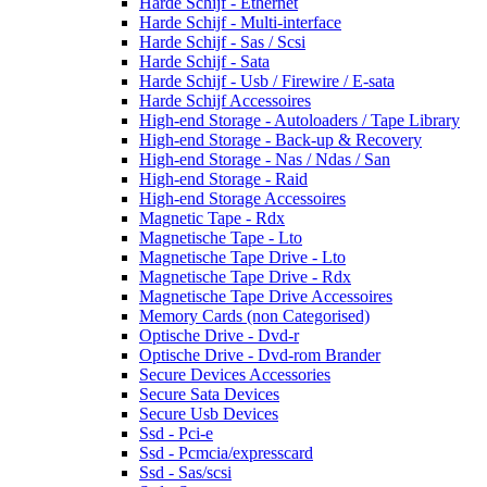
Harde Schijf - Ethernet
Harde Schijf - Multi-interface
Harde Schijf - Sas / Scsi
Harde Schijf - Sata
Harde Schijf - Usb / Firewire / E-sata
Harde Schijf Accessoires
High-end Storage - Autoloaders / Tape Library
High-end Storage - Back-up & Recovery
High-end Storage - Nas / Ndas / San
High-end Storage - Raid
High-end Storage Accessoires
Magnetic Tape - Rdx
Magnetische Tape - Lto
Magnetische Tape Drive - Lto
Magnetische Tape Drive - Rdx
Magnetische Tape Drive Accessoires
Memory Cards (non Categorised)
Optische Drive - Dvd-r
Optische Drive - Dvd-rom Brander
Secure Devices Accessories
Secure Sata Devices
Secure Usb Devices
Ssd - Pci-e
Ssd - Pcmcia/expresscard
Ssd - Sas/scsi