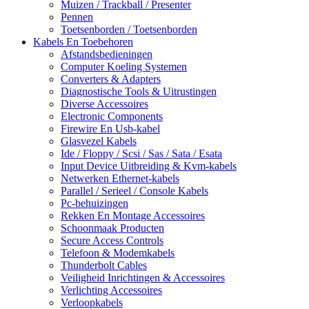
Muizen / Trackball / Presenter
Pennen
Toetsenborden / Toetsenborden
Kabels En Toebehoren
Afstandsbedieningen
Computer Koeling Systemen
Converters & Adapters
Diagnostische Tools & Uitrustingen
Diverse Accessoires
Electronic Components
Firewire En Usb-kabel
Glasvezel Kabels
Ide / Floppy / Scsi / Sas / Sata / Esata
Input Device Uitbreiding & Kvm-kabels
Netwerken Ethernet-kabels
Parallel / Serieel / Console Kabels
Pc-behuizingen
Rekken En Montage Accessoires
Schoonmaak Producten
Secure Access Controls
Telefoon & Modemkabels
Thunderbolt Cables
Veiligheid Inrichtingen & Accessoires
Verlichting Accessoires
Verloopkabels