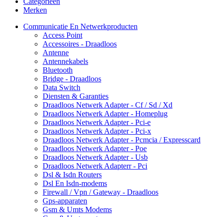
Categorieën
Merken
Communicatie En Netwerkproducten
Access Point
Accessoires - Draadloos
Antenne
Antennekabels
Bluetooth
Bridge - Draadloos
Data Switch
Diensten & Garanties
Draadloos Netwerk Adapter - Cf / Sd / Xd
Draadloos Netwerk Adapter - Homeplug
Draadloos Netwerk Adapter - Pci-e
Draadloos Netwerk Adapter - Pci-x
Draadloos Netwerk Adapter - Pcmcia / Expresscard
Draadloos Netwerk Adapter - Poe
Draadloos Netwerk Adapter - Usb
Draadloos Netwerk Adapterr - Pci
Dsl & Isdn Routers
Dsl En Isdn-modems
Firewall / Vpn / Gateway - Draadloos
Gps-apparaten
Gsm & Umts Modems