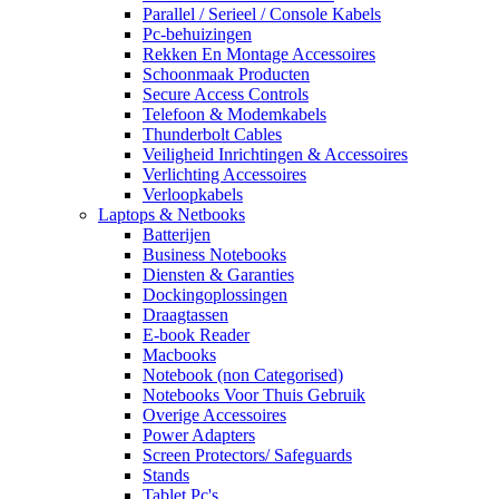
Parallel / Serieel / Console Kabels
Pc-behuizingen
Rekken En Montage Accessoires
Schoonmaak Producten
Secure Access Controls
Telefoon & Modemkabels
Thunderbolt Cables
Veiligheid Inrichtingen & Accessoires
Verlichting Accessoires
Verloopkabels
Laptops & Netbooks
Batterijen
Business Notebooks
Diensten & Garanties
Dockingoplossingen
Draagtassen
E-book Reader
Macbooks
Notebook (non Categorised)
Notebooks Voor Thuis Gebruik
Overige Accessoires
Power Adapters
Screen Protectors/ Safeguards
Stands
Tablet Pc's