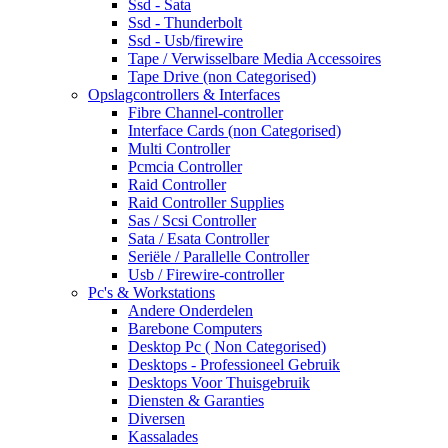
Ssd - Sata
Ssd - Thunderbolt
Ssd - Usb/firewire
Tape / Verwisselbare Media Accessoires
Tape Drive (non Categorised)
Opslagcontrollers & Interfaces
Fibre Channel-controller
Interface Cards (non Categorised)
Multi Controller
Pcmcia Controller
Raid Controller
Raid Controller Supplies
Sas / Scsi Controller
Sata / Esata Controller
Seriële / Parallelle Controller
Usb / Firewire-controller
Pc's & Workstations
Andere Onderdelen
Barebone Computers
Desktop Pc ( Non Categorised)
Desktops - Professioneel Gebruik
Desktops Voor Thuisgebruik
Diensten & Garanties
Diversen
Kassalades