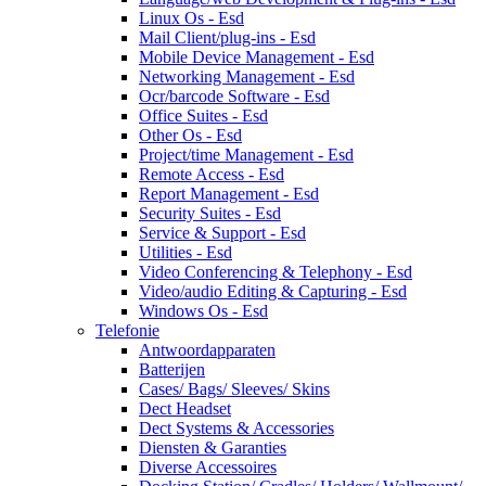
Linux Os - Esd
Mail Client/plug-ins - Esd
Mobile Device Management - Esd
Networking Management - Esd
Ocr/barcode Software - Esd
Office Suites - Esd
Other Os - Esd
Project/time Management - Esd
Remote Access - Esd
Report Management - Esd
Security Suites - Esd
Service & Support - Esd
Utilities - Esd
Video Conferencing & Telephony - Esd
Video/audio Editing & Capturing - Esd
Windows Os - Esd
Telefonie
Antwoordapparaten
Batterijen
Cases/ Bags/ Sleeves/ Skins
Dect Headset
Dect Systems & Accessories
Diensten & Garanties
Diverse Accessoires