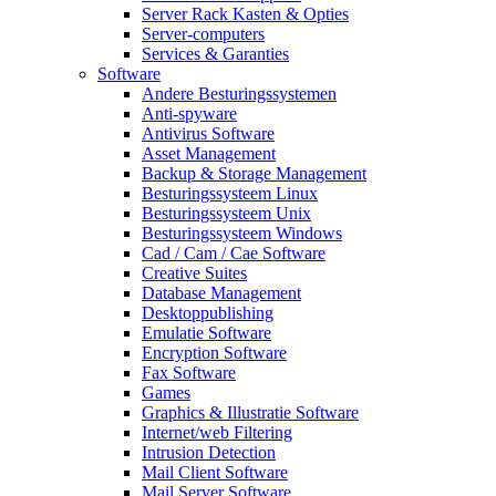
Server Rack Kasten & Opties
Server-computers
Services & Garanties
Software
Andere Besturingssystemen
Anti-spyware
Antivirus Software
Asset Management
Backup & Storage Management
Besturingssysteem Linux
Besturingssysteem Unix
Besturingssysteem Windows
Cad / Cam / Cae Software
Creative Suites
Database Management
Desktoppublishing
Emulatie Software
Encryption Software
Fax Software
Games
Graphics & Illustratie Software
Internet/web Filtering
Intrusion Detection
Mail Client Software
Mail Server Software