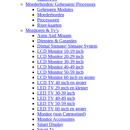
Moederborden/ Geheugen/ Processors
Geheugen Modules
Moederborden
Processoren
Riser-kaarten
Monitoren & Tv’s
Arms And Mounts
Diensten & Garanties
Digital Signage/ Signage System
LCD Monitor 10-19 inch
LCD Monitor 20-29 inch
LCD Monitor 30-39 inch
LCD Monitor 40-49 inch
LCD Monitor 50-59 inch
LCD Monitor 60 inch en groter
LCD TV 40 inch en groter
LED TV 29 inch en kleiner
LED TV 30-39 inch
LED TV 40-49 inch
LED TV 50-59 inch
LED TV 60 inch en groter
Monitor (non Categorised)
Monitor Accessoires
Smart Display
Smart Tv