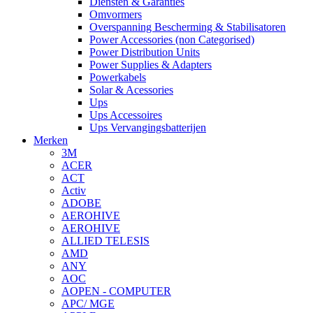
Diensten & Garanties
Omvormers
Overspanning Bescherming & Stabilisatoren
Power Accessories (non Categorised)
Power Distribution Units
Power Supplies & Adapters
Powerkabels
Solar & Acessories
Ups
Ups Accessoires
Ups Vervangingsbatterijen
Merken
3M
ACER
ACT
Activ
ADOBE
AEROHIVE
AEROHIVE
ALLIED TELESIS
AMD
ANY
AOC
AOPEN - COMPUTER
APC/ MGE