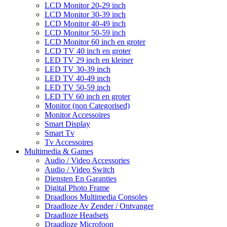
LCD Monitor 20-29 inch
LCD Monitor 30-39 inch
LCD Monitor 40-49 inch
LCD Monitor 50-59 inch
LCD Monitor 60 inch en groter
LCD TV 40 inch en groter
LED TV 29 inch en kleiner
LED TV 30-39 inch
LED TV 40-49 inch
LED TV 50-59 inch
LED TV 60 inch en groter
Monitor (non Categorised)
Monitor Accessoires
Smart Display
Smart Tv
Tv Accessoires
Multimedia & Games
Audio / Video Accessories
Audio / Video Switch
Diensten En Garanties
Digital Photo Frame
Draadloos Multimedia Consoles
Draadloze Av Zender / Ontvanger
Draadloze Headsets
Draadloze Microfoon