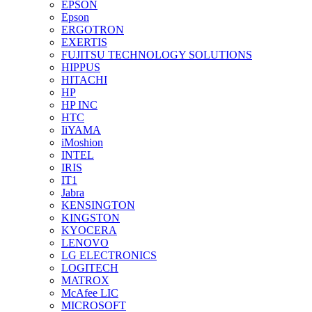
EPSON
Epson
ERGOTRON
EXERTIS
FUJITSU TECHNOLOGY SOLUTIONS
HIPPUS
HITACHI
HP
HP INC
HTC
IiYAMA
iMoshion
INTEL
IRIS
IT1
Jabra
KENSINGTON
KINGSTON
KYOCERA
LENOVO
LG ELECTRONICS
LOGITECH
MATROX
McAfee LIC
MICROSOFT