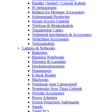
Parallel / Serieel / Console Kabels
Pc-behuizingen
Rekken En Montage Accessoires
Schoonmaak Producten
Secure Access Controls
Telefoon & Modemkabels
Thunderbolt Cables
Veiligheid Inrichtingen & Accessoires
Verlichting Accessoires
Verloopkabels
Laptops & Netbooks
Batterijen
Business Notebooks
Diensten & Garanties
Dockingoplossingen
Draagtassen
E-book Reader
Macbooks
Notebook (non Categorised)
Notebooks Voor Thuis Gebruik
Overige Accessoires
Power Adapters
Screen Protectors/ Safeguards
Stands
Tablet Pc's