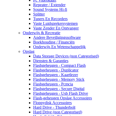
Pc Videokaart
Repeater / Extender
Sound Systems Hi-fi
Splitter
Tuners En Recorders
Vaste Luidsprekersystemen
Vaste Zender En Ontvanger
Onderwijs & Recreatie
Andere Beveiligingssoftware
Boekhouding / Financiën
Onderwijs En Wetenschappelijk
Opslag
Data Storage Devices (non Categorised)
Diensten & Garanties
Flashgeheugen - Compact Flash
Flashgeheugen - Duplicator
Flashgeheugen - Kaartlezer
Flashgeheugen - Memory Stick
Flashgeheugen - Pcmcia
Flashgeheugen - Secure Digital
Flashgeheugen - Usb Flash Drive
Flash-geheugen Opslag Accessoires
Floppydisk Accessoires
Hard Drive - Thunderbolt
Hard Drive (non Categorised)