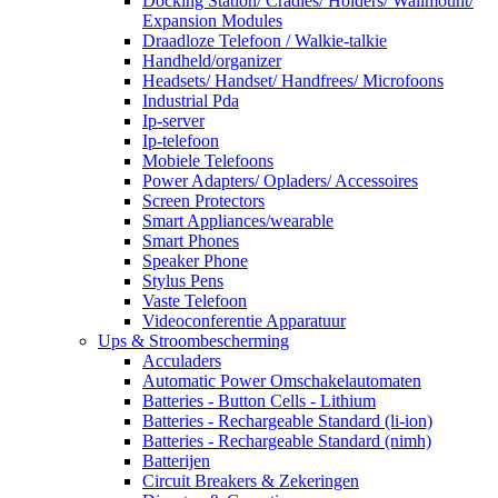
Docking Station/ Cradles/ Holders/ Wallmount/
Expansion Modules
Draadloze Telefoon / Walkie-talkie
Handheld/organizer
Headsets/ Handset/ Handfrees/ Microfoons
Industrial Pda
Ip-server
Ip-telefoon
Mobiele Telefoons
Power Adapters/ Opladers/ Accessoires
Screen Protectors
Smart Appliances/wearable
Smart Phones
Speaker Phone
Stylus Pens
Vaste Telefoon
Videoconferentie Apparatuur
Ups & Stroombescherming
Acculaders
Automatic Power Omschakelautomaten
Batteries - Button Cells - Lithium
Batteries - Rechargeable Standard (li-ion)
Batteries - Rechargeable Standard (nimh)
Batterijen
Circuit Breakers & Zekeringen