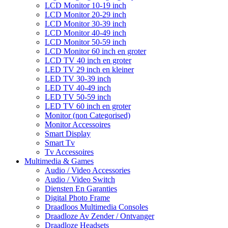
LCD Monitor 10-19 inch
LCD Monitor 20-29 inch
LCD Monitor 30-39 inch
LCD Monitor 40-49 inch
LCD Monitor 50-59 inch
LCD Monitor 60 inch en groter
LCD TV 40 inch en groter
LED TV 29 inch en kleiner
LED TV 30-39 inch
LED TV 40-49 inch
LED TV 50-59 inch
LED TV 60 inch en groter
Monitor (non Categorised)
Monitor Accessoires
Smart Display
Smart Tv
Tv Accessoires
Multimedia & Games
Audio / Video Accessories
Audio / Video Switch
Diensten En Garanties
Digital Photo Frame
Draadloos Multimedia Consoles
Draadloze Av Zender / Ontvanger
Draadloze Headsets