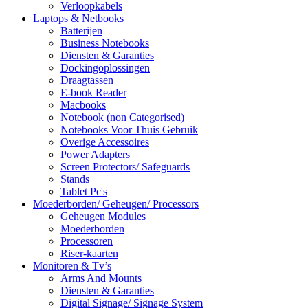
Verloopkabels
Laptops & Netbooks
Batterijen
Business Notebooks
Diensten & Garanties
Dockingoplossingen
Draagtassen
E-book Reader
Macbooks
Notebook (non Categorised)
Notebooks Voor Thuis Gebruik
Overige Accessoires
Power Adapters
Screen Protectors/ Safeguards
Stands
Tablet Pc's
Moederborden/ Geheugen/ Processors
Geheugen Modules
Moederborden
Processoren
Riser-kaarten
Monitoren & Tv’s
Arms And Mounts
Diensten & Garanties
Digital Signage/ Signage System