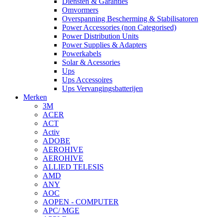
Diensten & Garanties
Omvormers
Overspanning Bescherming & Stabilisatoren
Power Accessories (non Categorised)
Power Distribution Units
Power Supplies & Adapters
Powerkabels
Solar & Acessories
Ups
Ups Accessoires
Ups Vervangingsbatterijen
Merken
3M
ACER
ACT
Activ
ADOBE
AEROHIVE
AEROHIVE
ALLIED TELESIS
AMD
ANY
AOC
AOPEN - COMPUTER
APC/ MGE