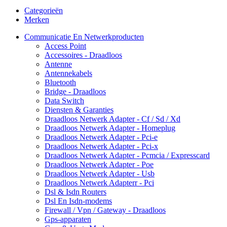
Categorieën
Merken
Communicatie En Netwerkproducten
Access Point
Accessoires - Draadloos
Antenne
Antennekabels
Bluetooth
Bridge - Draadloos
Data Switch
Diensten & Garanties
Draadloos Netwerk Adapter - Cf / Sd / Xd
Draadloos Netwerk Adapter - Homeplug
Draadloos Netwerk Adapter - Pci-e
Draadloos Netwerk Adapter - Pci-x
Draadloos Netwerk Adapter - Pcmcia / Expresscard
Draadloos Netwerk Adapter - Poe
Draadloos Netwerk Adapter - Usb
Draadloos Netwerk Adapterr - Pci
Dsl & Isdn Routers
Dsl En Isdn-modems
Firewall / Vpn / Gateway - Draadloos
Gps-apparaten