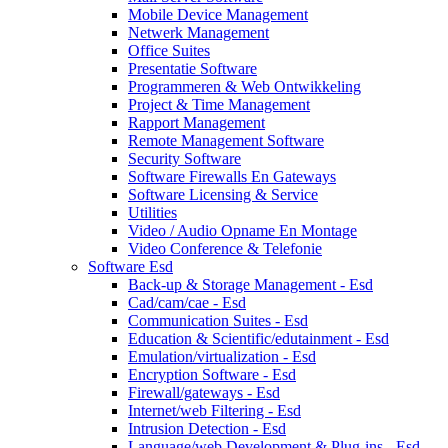
Mobile Device Management
Netwerk Management
Office Suites
Presentatie Software
Programmeren & Web Ontwikkeling
Project & Time Management
Rapport Management
Remote Management Software
Security Software
Software Firewalls En Gateways
Software Licensing & Service
Utilities
Video / Audio Opname En Montage
Video Conference & Telefonie
Software Esd
Back-up & Storage Management - Esd
Cad/cam/cae - Esd
Communication Suites - Esd
Education & Scientific/edutainment - Esd
Emulation/virtualization - Esd
Encryption Software - Esd
Firewall/gateways - Esd
Internet/web Filtering - Esd
Intrusion Detection - Esd
Language/web Development & Plug-ins - Esd