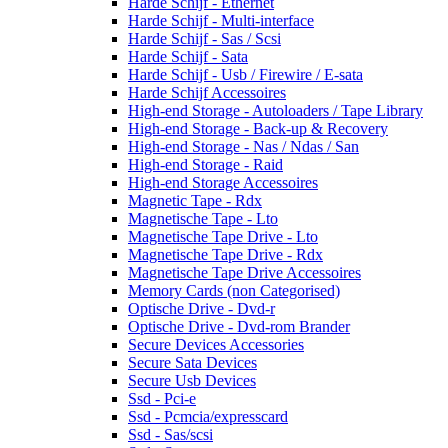
Harde Schijf - Ethernet
Harde Schijf - Multi-interface
Harde Schijf - Sas / Scsi
Harde Schijf - Sata
Harde Schijf - Usb / Firewire / E-sata
Harde Schijf Accessoires
High-end Storage - Autoloaders / Tape Library
High-end Storage - Back-up & Recovery
High-end Storage - Nas / Ndas / San
High-end Storage - Raid
High-end Storage Accessoires
Magnetic Tape - Rdx
Magnetische Tape - Lto
Magnetische Tape Drive - Lto
Magnetische Tape Drive - Rdx
Magnetische Tape Drive Accessoires
Memory Cards (non Categorised)
Optische Drive - Dvd-r
Optische Drive - Dvd-rom Brander
Secure Devices Accessories
Secure Sata Devices
Secure Usb Devices
Ssd - Pci-e
Ssd - Pcmcia/expresscard
Ssd - Sas/scsi