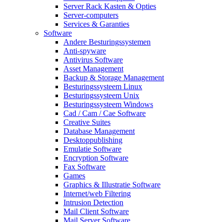
Server Rack Kasten & Opties
Server-computers
Services & Garanties
Software
Andere Besturingssystemen
Anti-spyware
Antivirus Software
Asset Management
Backup & Storage Management
Besturingssysteem Linux
Besturingssysteem Unix
Besturingssysteem Windows
Cad / Cam / Cae Software
Creative Suites
Database Management
Desktoppublishing
Emulatie Software
Encryption Software
Fax Software
Games
Graphics & Illustratie Software
Internet/web Filtering
Intrusion Detection
Mail Client Software
Mail Server Software