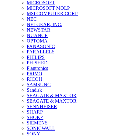
MICROSOFT
MICROSOFT MOLP
MSI COMPUTER CORP
NEC
NETGEAR, INC.
NEWSTAR
NUANCE
OPTOMA
PANASONIC
PARALLELS
PHILIPS
PHISHED
Plantronics
PRIMO
RICOH
SAMSUNG
Sandisk
SEAGATE & MAXTOR
SEAGATE & MAXTOR
SENNHEISER
SHARP
SHOKZ
SIEMENS
SONICWALL
SONY