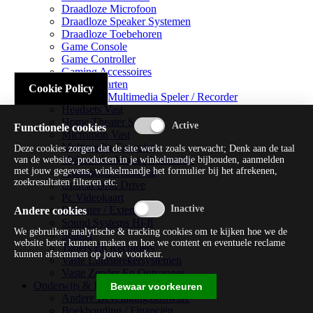
Draadloze Microfoon
Draadloze Speaker Systemen
Draadloze Toebehoren
Game Console
Game Controller
Gaming Accessoires
Geluidskaarten
Cookie Policy
Handheld Multimedia Speler / Recorder
Headsets Vast
Home Theater Systems
Functionele cookies
Microfoon Vast
Multimedia Consoles
Deze cookies zorgen dat de site werkt zoals verwacht; Denk aan de taal
Multimedia Mixer / Versterker
van de website, producten in je winkelmandje bijhouden, aanmelden
met jouw gegevens, winkelmandje het formulier bij het afrekenen,
Multimedia Productie
zoekresultaten filteren etc.
Optical Disk Drive
Pc Videokaart
Repeater / Extender
Andere cookies
Sound Systems Hi-fi
We gebruiken analytische & tracking cookies om te kijken hoe we de
Splitter
website beter kunnen maken en hoe we content en eventuele reclame
Tuners En Recorders
kunnen afstemmen op jouw voorkeur.
Vaste Luidsprekersystemen
Vaste Zender En Ontvanger
Onderwijs & Recreatie
Bewaar voorkeuren
Andere Beveiligingssoftware
Boekhouding / Financiën