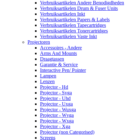
Verbruiksartikelen Andere Benodigdheden
Verbruiksartikelen Drum & Fuser Units
Verbruiksartikelen Inkt
Verbruiksartikelen Papers & Labels
Verbruiksartikelen Tapecartridges
Verbruiksartikelen Tonercartridges
Verbruiksartikelen Vaste Inkt
Projectoren
Accessoires - Andere
Arms And Mounts
Draagtassen
Garantie & Service
Interactive Pen/ Pointer
Lampen
Lenzen
Projector - Hd
Projector - Svga
Projector - Uhd
Projector - Uxga
Projector - Wuxga
Projector - Wvga
Projector - Wxga
Projector - Xga
Projector (non Categorised)
Screens