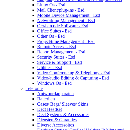
Linux Os - Esd
Mail Client/plug-ins - Esd
Mobile Device Management - Esd
Networking Management - Esd
Ocr/barcode Software - Esd
Office Suites - Esd
Other Os - Esd
Project/time Management - Esd
Remote Access - Esd
Report Management - Esd
Security Suites - Esd
Service & Support - Esd
Utilities - Esd
Video Conferencing & Telephony - Esd
Video/audio Editing & Capturing - Esd
Windows Os - Esd
Telefonie
Antwoordapparaten
Batterijen
Cases/ Bags/ Sleeves/ Skins
Dect Headset
Dect Systems & Accessories
Diensten & Garanties
Diverse Accessoires