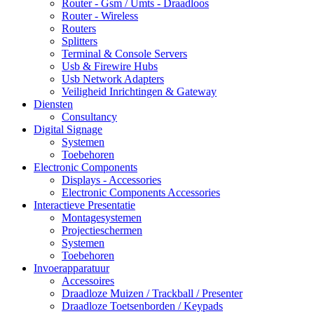
Router - Gsm / Umts - Draadloos
Router - Wireless
Routers
Splitters
Terminal & Console Servers
Usb & Firewire Hubs
Usb Network Adapters
Veiligheid Inrichtingen & Gateway
Diensten
Consultancy
Digital Signage
Systemen
Toebehoren
Electronic Components
Displays - Accessories
Electronic Components Accessories
Interactieve Presentatie
Montagesystemen
Projectieschermen
Systemen
Toebehoren
Invoerapparatuur
Accessoires
Draadloze Muizen / Trackball / Presenter
Draadloze Toetsenborden / Keypads