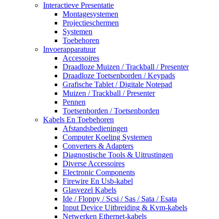
Interactieve Presentatie
Montagesystemen
Projectieschermen
Systemen
Toebehoren
Invoerapparatuur
Accessoires
Draadloze Muizen / Trackball / Presenter
Draadloze Toetsenborden / Keypads
Grafische Tablet / Digitale Notepad
Muizen / Trackball / Presenter
Pennen
Toetsenborden / Toetsenborden
Kabels En Toebehoren
Afstandsbedieningen
Computer Koeling Systemen
Converters & Adapters
Diagnostische Tools & Uitrustingen
Diverse Accessoires
Electronic Components
Firewire En Usb-kabel
Glasvezel Kabels
Ide / Floppy / Scsi / Sas / Sata / Esata
Input Device Uitbreiding & Kvm-kabels
Netwerken Ethernet-kabels