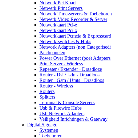
Netwerk Pci Kaart
Netwerk Print Servers
Netwerk Time-servers & Toebehoren
Netwerk Video Recorder & Server
Netwerkkaart Pci-e
Netwerkkaart Pci-x
Netwerkkaart Pcmcia & Expresscard
Netwerk-switches & Hubs
Network Adapters (non Categorised)
Patchpanelen
Power Over Ethernet (poe) Adapters
Print Server - Wireless
Repeater / Extender - Draadloze
Router - Dsl / Isdn - Draadloos
Router - Gsm / Umts - Draadloos
Router - Wireless
Routers
Splitters
Terminal & Console Servers
Usb & Firewire Hubs
Usb Network Adapters
Veiligheid Inrichtingen & Gateway
Digital Signage
Systemen
Toebehoren