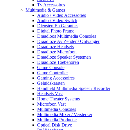
Tv Accessoires
Multimedia & Games
Audio / Video Accessories
Audio / Video Switch
Diensten En Garanties
Digital Photo Frame
Draadloos Multimedia Consoles
Draadloze Av Zender / Ontvanger
Draadloze Headsets
Draadloze Microfoon
Draadloze Speaker Systemen
Draadloze Toebehoren
Game Console
Game Controller
Gaming Accessoires
Geluidskaarten
Handheld Multimedia Speler / Recorder
Headsets Vast
Home Theater Systems
Microfoon Vast
Multimedia Consoles
Multimedia Mixer / Versterker
Multimedia Productie
Optical Disk Drive