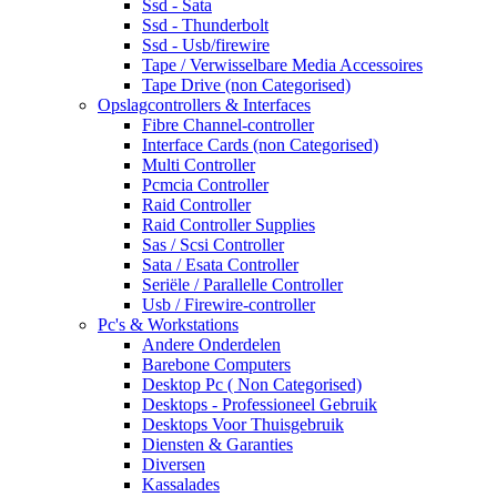
Ssd - Sata
Ssd - Thunderbolt
Ssd - Usb/firewire
Tape / Verwisselbare Media Accessoires
Tape Drive (non Categorised)
Opslagcontrollers & Interfaces
Fibre Channel-controller
Interface Cards (non Categorised)
Multi Controller
Pcmcia Controller
Raid Controller
Raid Controller Supplies
Sas / Scsi Controller
Sata / Esata Controller
Seriële / Parallelle Controller
Usb / Firewire-controller
Pc's & Workstations
Andere Onderdelen
Barebone Computers
Desktop Pc ( Non Categorised)
Desktops - Professioneel Gebruik
Desktops Voor Thuisgebruik
Diensten & Garanties
Diversen
Kassalades