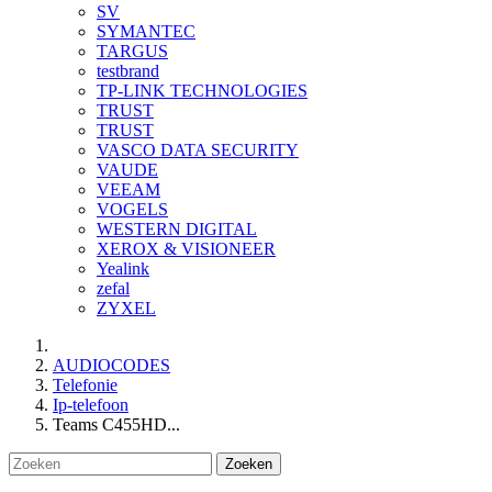
SV
SYMANTEC
TARGUS
testbrand
TP-LINK TECHNOLOGIES
TRUST
TRUST
VASCO DATA SECURITY
VAUDE
VEEAM
VOGELS
WESTERN DIGITAL
XEROX & VISIONEER
Yealink
zefal
ZYXEL
AUDIOCODES
Telefonie
Ip-telefoon
Teams C455HD...
Zoeken