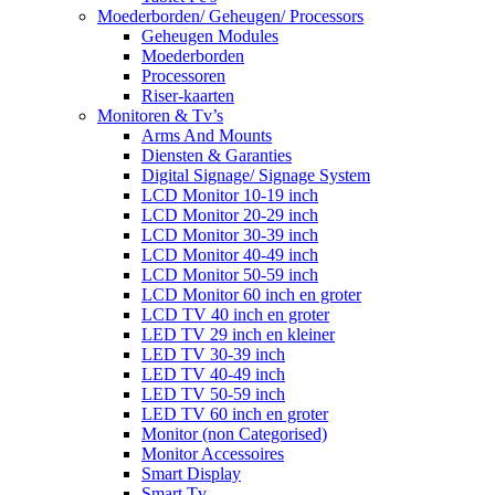
Moederborden/ Geheugen/ Processors
Geheugen Modules
Moederborden
Processoren
Riser-kaarten
Monitoren & Tv’s
Arms And Mounts
Diensten & Garanties
Digital Signage/ Signage System
LCD Monitor 10-19 inch
LCD Monitor 20-29 inch
LCD Monitor 30-39 inch
LCD Monitor 40-49 inch
LCD Monitor 50-59 inch
LCD Monitor 60 inch en groter
LCD TV 40 inch en groter
LED TV 29 inch en kleiner
LED TV 30-39 inch
LED TV 40-49 inch
LED TV 50-59 inch
LED TV 60 inch en groter
Monitor (non Categorised)
Monitor Accessoires
Smart Display
Smart Tv