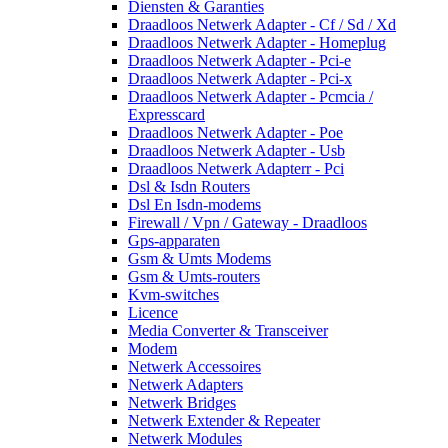
Diensten & Garanties
Draadloos Netwerk Adapter - Cf / Sd / Xd
Draadloos Netwerk Adapter - Homeplug
Draadloos Netwerk Adapter - Pci-e
Draadloos Netwerk Adapter - Pci-x
Draadloos Netwerk Adapter - Pcmcia /
Expresscard
Draadloos Netwerk Adapter - Poe
Draadloos Netwerk Adapter - Usb
Draadloos Netwerk Adapterr - Pci
Dsl & Isdn Routers
Dsl En Isdn-modems
Firewall / Vpn / Gateway - Draadloos
Gps-apparaten
Gsm & Umts Modems
Gsm & Umts-routers
Kvm-switches
Licence
Media Converter & Transceiver
Modem
Netwerk Accessoires
Netwerk Adapters
Netwerk Bridges
Netwerk Extender & Repeater
Netwerk Modules