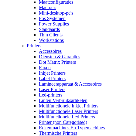
Maatconfiguraties
Mac-pc's
Mini-desktop-pc's
Pos Systemen
Power Supplies
Standaards
Thin Clients
Workstations
Printers
Accessoires
Diensten & Garanties
Dot Matrix Printers
Faxen
Inkjet Printers
Label Printers
Lamineerapparaat & Accessoires
Laser Printers
Led-printers
Linten Verbruiksartikelen
Multifunctionele Inkjet Printers
Multifunctionele Laser Printers
Multifunctionele Led Printers
Printer (non Categorised)
Rekenmachines En Typemachines
Thermische Printers