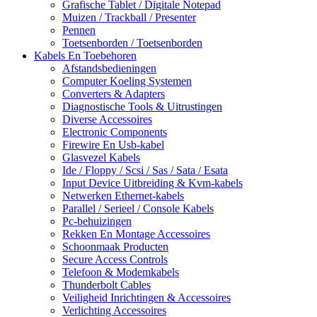
Grafische Tablet / Digitale Notepad
Muizen / Trackball / Presenter
Pennen
Toetsenborden / Toetsenborden
Kabels En Toebehoren
Afstandsbedieningen
Computer Koeling Systemen
Converters & Adapters
Diagnostische Tools & Uitrustingen
Diverse Accessoires
Electronic Components
Firewire En Usb-kabel
Glasvezel Kabels
Ide / Floppy / Scsi / Sas / Sata / Esata
Input Device Uitbreiding & Kvm-kabels
Netwerken Ethernet-kabels
Parallel / Serieel / Console Kabels
Pc-behuizingen
Rekken En Montage Accessoires
Schoonmaak Producten
Secure Access Controls
Telefoon & Modemkabels
Thunderbolt Cables
Veiligheid Inrichtingen & Accessoires
Verlichting Accessoires