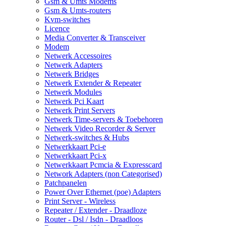
Gsm & Umts Modems
Gsm & Umts-routers
Kvm-switches
Licence
Media Converter & Transceiver
Modem
Netwerk Accessoires
Netwerk Adapters
Netwerk Bridges
Netwerk Extender & Repeater
Netwerk Modules
Netwerk Pci Kaart
Netwerk Print Servers
Netwerk Time-servers & Toebehoren
Netwerk Video Recorder & Server
Netwerk-switches & Hubs
Netwerkkaart Pci-e
Netwerkkaart Pci-x
Netwerkkaart Pcmcia & Expresscard
Network Adapters (non Categorised)
Patchpanelen
Power Over Ethernet (poe) Adapters
Print Server - Wireless
Repeater / Extender - Draadloze
Router - Dsl / Isdn - Draadloos