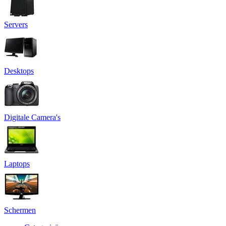
Servers
Desktops
Digitale Camera's
Laptops
Schermen