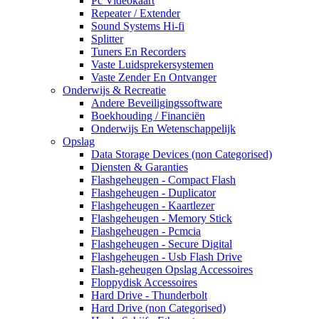
Pc Videokaart
Repeater / Extender
Sound Systems Hi-fi
Splitter
Tuners En Recorders
Vaste Luidsprekersystemen
Vaste Zender En Ontvanger
Onderwijs & Recreatie
Andere Beveiligingssoftware
Boekhouding / Financiën
Onderwijs En Wetenschappelijk
Opslag
Data Storage Devices (non Categorised)
Diensten & Garanties
Flashgeheugen - Compact Flash
Flashgeheugen - Duplicator
Flashgeheugen - Kaartlezer
Flashgeheugen - Memory Stick
Flashgeheugen - Pcmcia
Flashgeheugen - Secure Digital
Flashgeheugen - Usb Flash Drive
Flash-geheugen Opslag Accessoires
Floppydisk Accessoires
Hard Drive - Thunderbolt
Hard Drive (non Categorised)