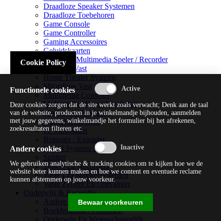
Draadloze Speaker Systemen
Draadloze Toebehoren
Game Console
Game Controller
Gaming Accessoires
Geluidskaarten
Handheld Multimedia Speler / Recorder
Cookie Policy
Headsets Vast
Home Theater Systems
Microfoon Vast
Functionele cookies
Multimedia Consoles
Multimedia Mixer / Versterker
Deze cookies zorgen dat de site werkt zoals verwacht; Denk aan de taal
Multimedia Productie
van de website, producten in je winkelmandje bijhouden, aanmelden
met jouw gegevens, winkelmandje het formulier bij het afrekenen,
Optical Disk Drive
zoekresultaten filteren etc.
Pc Videokaart
Repeater / Extender
Sound Systems Hi-fi
Andere cookies
Splitter
We gebruiken analytische & tracking cookies om te kijken hoe we de
Tuners En Recorders
website beter kunnen maken en hoe we content en eventuele reclame
Vaste Luidsprekersystemen
kunnen afstemmen op jouw voorkeur.
Vaste Zender En Ontvanger
Onderwijs & Recreatie
Andere Beveiligingssoftware
Bewaar voorkeuren
Boekhouding / Financiën
Onderwijs En Wetenschappelijk