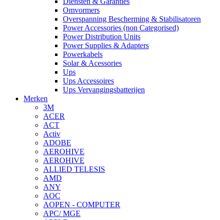
Diensten & Garanties
Omvormers
Overspanning Bescherming & Stabilisatoren
Power Accessories (non Categorised)
Power Distribution Units
Power Supplies & Adapters
Powerkabels
Solar & Acessories
Ups
Ups Accessoires
Ups Vervangingsbatterijen
Merken
3M
ACER
ACT
Activ
ADOBE
AEROHIVE
AEROHIVE
ALLIED TELESIS
AMD
ANY
AOC
AOPEN - COMPUTER
APC/ MGE