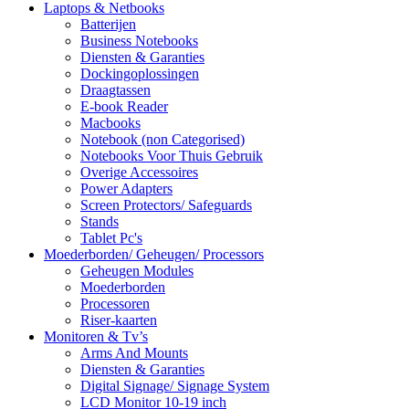
Laptops & Netbooks
Batterijen
Business Notebooks
Diensten & Garanties
Dockingoplossingen
Draagtassen
E-book Reader
Macbooks
Notebook (non Categorised)
Notebooks Voor Thuis Gebruik
Overige Accessoires
Power Adapters
Screen Protectors/ Safeguards
Stands
Tablet Pc's
Moederborden/ Geheugen/ Processors
Geheugen Modules
Moederborden
Processoren
Riser-kaarten
Monitoren & Tv’s
Arms And Mounts
Diensten & Garanties
Digital Signage/ Signage System
LCD Monitor 10-19 inch