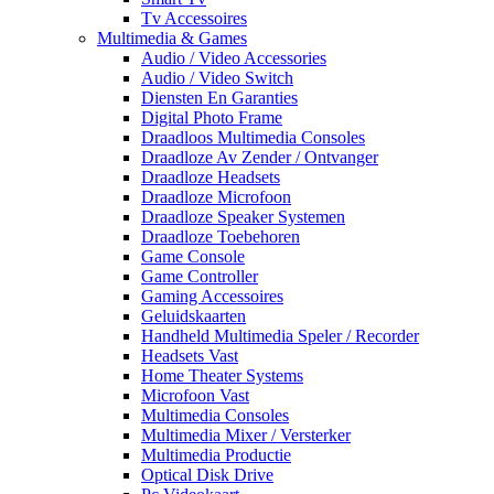
Tv Accessoires
Multimedia & Games
Audio / Video Accessories
Audio / Video Switch
Diensten En Garanties
Digital Photo Frame
Draadloos Multimedia Consoles
Draadloze Av Zender / Ontvanger
Draadloze Headsets
Draadloze Microfoon
Draadloze Speaker Systemen
Draadloze Toebehoren
Game Console
Game Controller
Gaming Accessoires
Geluidskaarten
Handheld Multimedia Speler / Recorder
Headsets Vast
Home Theater Systems
Microfoon Vast
Multimedia Consoles
Multimedia Mixer / Versterker
Multimedia Productie
Optical Disk Drive