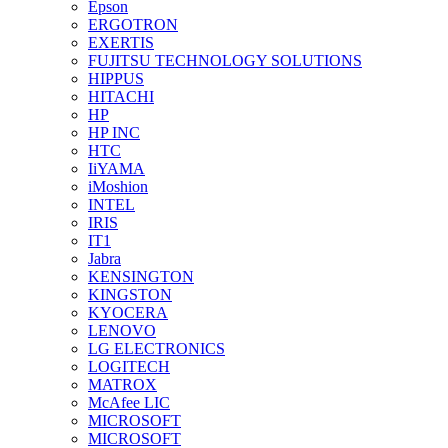
Epson
ERGOTRON
EXERTIS
FUJITSU TECHNOLOGY SOLUTIONS
HIPPUS
HITACHI
HP
HP INC
HTC
IiYAMA
iMoshion
INTEL
IRIS
IT1
Jabra
KENSINGTON
KINGSTON
KYOCERA
LENOVO
LG ELECTRONICS
LOGITECH
MATROX
McAfee LIC
MICROSOFT
MICROSOFT