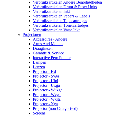
Verbruiksartikelen Andere Benodigdheden
Verbruiksartikelen Drum & Fuser Units
Verbruiksartikelen Inkt
Verbruiksartikelen Papers & Labels
Verbruiksartikelen Tapecartridges
Verbruiksartikelen Tonercartridges
Verbruiksartikelen Vaste Inkt
Projectoren
Accessoires - Andere
Arms And Mounts
Draagtassen
Garantie & Service
Interactive Pen/ Pointer
Lampen
Lenzen
Projector - Hd
Projector - Svga
Projector - Uhd
Projector - Uxga
Projector - Wuxga
Projector - Wvga
Projector - Wxga
Projector - Xga
Projector (non Categorised)
Screens