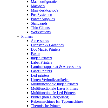
Maatconfiguraties
Mac-pc's
Mini-desktop-pc's
Pos Systemen
Power Supplies
Standaards
Thin Clients
Workstations
Printers
Accessoires
Diensten & Garanties
Dot Matrix Printers
Faxen
Inkjet Printers
Label Printers
Lamineerapparaat & Accessoires
Laser Printers
Led-printers
Linten Verbruiksartikelen
Multifunctionele Inkjet Printers
Multifunctionele Laser Printers
Multifunctionele Led Printers
Printer (non Categorised)
Rekenmachines En Typemachines
Thermische Printers