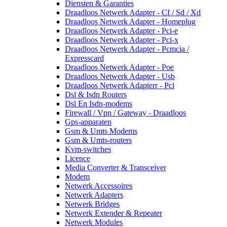
Diensten & Garanties
Draadloos Netwerk Adapter - Cf / Sd / Xd
Draadloos Netwerk Adapter - Homeplug
Draadloos Netwerk Adapter - Pci-e
Draadloos Netwerk Adapter - Pci-x
Draadloos Netwerk Adapter - Pcmcia /
Expresscard
Draadloos Netwerk Adapter - Poe
Draadloos Netwerk Adapter - Usb
Draadloos Netwerk Adapterr - Pci
Dsl & Isdn Routers
Dsl En Isdn-modems
Firewall / Vpn / Gateway - Draadloos
Gps-apparaten
Gsm & Umts Modems
Gsm & Umts-routers
Kvm-switches
Licence
Media Converter & Transceiver
Modem
Netwerk Accessoires
Netwerk Adapters
Netwerk Bridges
Netwerk Extender & Repeater
Netwerk Modules