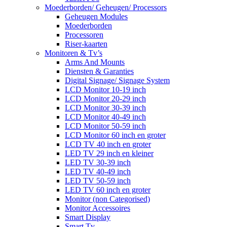
Moederborden/ Geheugen/ Processors
Geheugen Modules
Moederborden
Processoren
Riser-kaarten
Monitoren & Tv’s
Arms And Mounts
Diensten & Garanties
Digital Signage/ Signage System
LCD Monitor 10-19 inch
LCD Monitor 20-29 inch
LCD Monitor 30-39 inch
LCD Monitor 40-49 inch
LCD Monitor 50-59 inch
LCD Monitor 60 inch en groter
LCD TV 40 inch en groter
LED TV 29 inch en kleiner
LED TV 30-39 inch
LED TV 40-49 inch
LED TV 50-59 inch
LED TV 60 inch en groter
Monitor (non Categorised)
Monitor Accessoires
Smart Display
Smart Tv