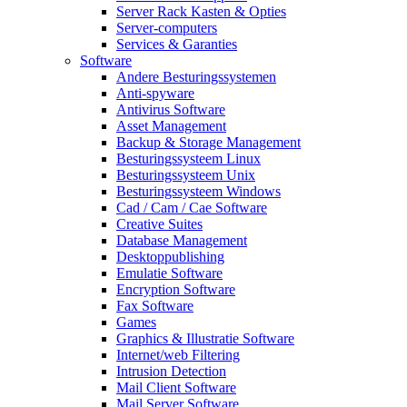
Server Rack Kasten & Opties
Server-computers
Services & Garanties
Software
Andere Besturingssystemen
Anti-spyware
Antivirus Software
Asset Management
Backup & Storage Management
Besturingssysteem Linux
Besturingssysteem Unix
Besturingssysteem Windows
Cad / Cam / Cae Software
Creative Suites
Database Management
Desktoppublishing
Emulatie Software
Encryption Software
Fax Software
Games
Graphics & Illustratie Software
Internet/web Filtering
Intrusion Detection
Mail Client Software
Mail Server Software