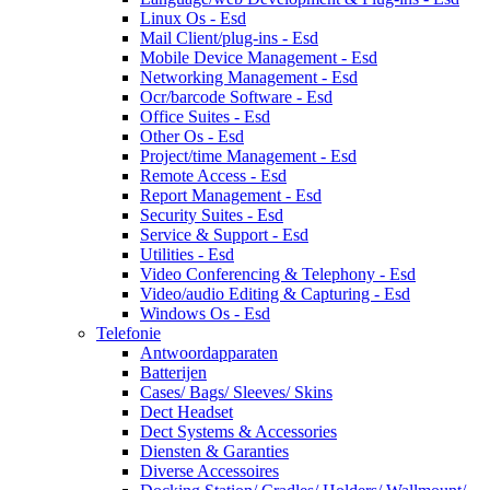
Linux Os - Esd
Mail Client/plug-ins - Esd
Mobile Device Management - Esd
Networking Management - Esd
Ocr/barcode Software - Esd
Office Suites - Esd
Other Os - Esd
Project/time Management - Esd
Remote Access - Esd
Report Management - Esd
Security Suites - Esd
Service & Support - Esd
Utilities - Esd
Video Conferencing & Telephony - Esd
Video/audio Editing & Capturing - Esd
Windows Os - Esd
Telefonie
Antwoordapparaten
Batterijen
Cases/ Bags/ Sleeves/ Skins
Dect Headset
Dect Systems & Accessories
Diensten & Garanties
Diverse Accessoires