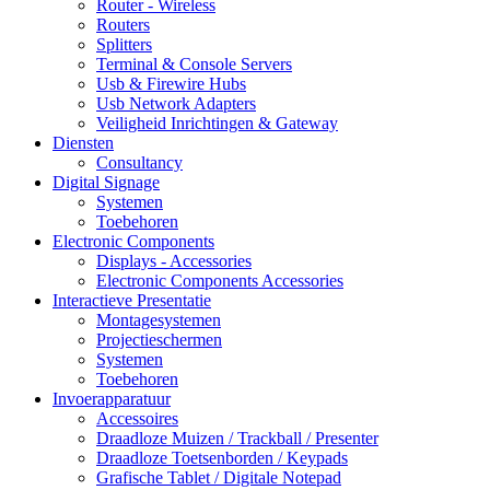
Router - Wireless
Routers
Splitters
Terminal & Console Servers
Usb & Firewire Hubs
Usb Network Adapters
Veiligheid Inrichtingen & Gateway
Diensten
Consultancy
Digital Signage
Systemen
Toebehoren
Electronic Components
Displays - Accessories
Electronic Components Accessories
Interactieve Presentatie
Montagesystemen
Projectieschermen
Systemen
Toebehoren
Invoerapparatuur
Accessoires
Draadloze Muizen / Trackball / Presenter
Draadloze Toetsenborden / Keypads
Grafische Tablet / Digitale Notepad