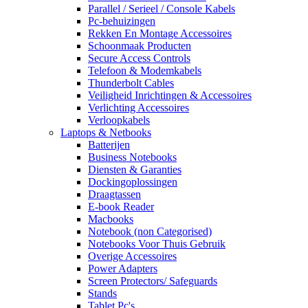
Parallel / Serieel / Console Kabels
Pc-behuizingen
Rekken En Montage Accessoires
Schoonmaak Producten
Secure Access Controls
Telefoon & Modemkabels
Thunderbolt Cables
Veiligheid Inrichtingen & Accessoires
Verlichting Accessoires
Verloopkabels
Laptops & Netbooks
Batterijen
Business Notebooks
Diensten & Garanties
Dockingoplossingen
Draagtassen
E-book Reader
Macbooks
Notebook (non Categorised)
Notebooks Voor Thuis Gebruik
Overige Accessoires
Power Adapters
Screen Protectors/ Safeguards
Stands
Tablet Pc's