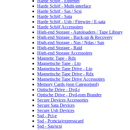
Harde Schijf - Ethernet
Harde Schijf - Multi-interface
Harde Schijf - Sas / Scsi
Harde Schijf - Sata
Harde Schijf - Usb / Firewire / E-sata
Harde Schijf Accessoires
High-end Storage - Autoloaders / Tape Library
High-end Storage - Back-up & Recovery
High-end Storage - Nas / Ndas / San
High-end Storage - Raid
High-end Storage Accessoires
Magnetic Tape - Rdx
Magnetische Tape - Lto
Magnetische Tape Drive - Lto
Magnetische Tape Drive - Rdx
Magnetische Tape Drive Accessoires
Memory Cards (non Categorised)
Optische Drive - Dvd-r
Optische Drive - Dvd-rom Brander
Secure Devices Accessories
Secure Sata Devices
Secure Usb Devices
Ssd - Pci-e
Ssd - Pcmcia/expresscard
Ssd - Sas/scsi