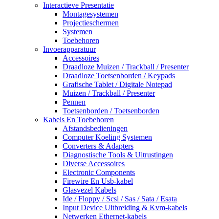
Interactieve Presentatie
Montagesystemen
Projectieschermen
Systemen
Toebehoren
Invoerapparatuur
Accessoires
Draadloze Muizen / Trackball / Presenter
Draadloze Toetsenborden / Keypads
Grafische Tablet / Digitale Notepad
Muizen / Trackball / Presenter
Pennen
Toetsenborden / Toetsenborden
Kabels En Toebehoren
Afstandsbedieningen
Computer Koeling Systemen
Converters & Adapters
Diagnostische Tools & Uitrustingen
Diverse Accessoires
Electronic Components
Firewire En Usb-kabel
Glasvezel Kabels
Ide / Floppy / Scsi / Sas / Sata / Esata
Input Device Uitbreiding & Kvm-kabels
Netwerken Ethernet-kabels