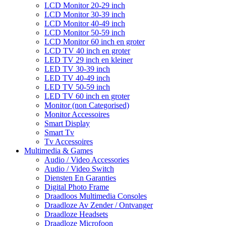
LCD Monitor 20-29 inch
LCD Monitor 30-39 inch
LCD Monitor 40-49 inch
LCD Monitor 50-59 inch
LCD Monitor 60 inch en groter
LCD TV 40 inch en groter
LED TV 29 inch en kleiner
LED TV 30-39 inch
LED TV 40-49 inch
LED TV 50-59 inch
LED TV 60 inch en groter
Monitor (non Categorised)
Monitor Accessoires
Smart Display
Smart Tv
Tv Accessoires
Multimedia & Games
Audio / Video Accessories
Audio / Video Switch
Diensten En Garanties
Digital Photo Frame
Draadloos Multimedia Consoles
Draadloze Av Zender / Ontvanger
Draadloze Headsets
Draadloze Microfoon