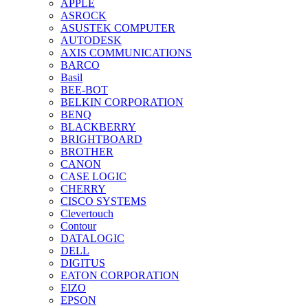
APPLE
ASROCK
ASUSTEK COMPUTER
AUTODESK
AXIS COMMUNICATIONS
BARCO
Basil
BEE-BOT
BELKIN CORPORATION
BENQ
BLACKBERRY
BRIGHTBOARD
BROTHER
CANON
CASE LOGIC
CHERRY
CISCO SYSTEMS
Clevertouch
Contour
DATALOGIC
DELL
DIGITUS
EATON CORPORATION
EIZO
EPSON