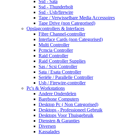
Ssd - Sata
Ssd - Thunderbolt
Ssd - Usb/firewire
Tape / Verwisselbare Media Accessoires
Tape Drive (non Categorised)
Opslagcontrollers & Interfaces
Fibre Channel-controller
Interface Cards (non Categorised)
Multi Controller
Pcmcia Controller
Raid Controller
Raid Controller Supplies
Sas / Scsi Controller
Sata / Esata Controller
Seriële / Parallelle Controller
Usb / Firewire-controller
Pc's & Workstations
Andere Onderdelen
Barebone Computers
Desktop Pc ( Non Categorised)
Desktops - Professioneel Gebruik
Desktops Voor Thuisgebruik
Diensten & Garanties
Diversen
Kassalades