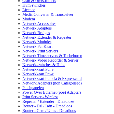
Gsm & Umts-routers
Kvm-switches
Licence
Media Converter & Transceiver
Modem
Netwerk Accessoires
Netwerk Adapters
Netwerk Bridges
Netwerk Extender & Repeater
Netwerk Modules
Netwerk Pci Kaart
Netwerk Print Servers
Netwerk Time-servers & Toebehoren
Netwerk Video Recorder & Server
Netwerk-switches & Hubs
Netwerkkaart Pci-e
Netwerkkaart Pci-x
Netwerkkaart Pcmcia & Expresscard
Network Adapters (non Categorised)
Patchpanelen
Power Over Ethernet (poe) Adapters
Print Server - Wireless
Repeater / Extender - Draadloze
Router - Dsl / Isdn - Draadloos
Router - Gsm / Umts - Draadloos