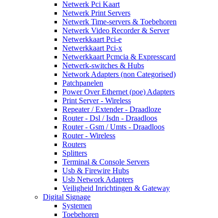
Netwerk Pci Kaart
Netwerk Print Servers
Netwerk Time-servers & Toebehoren
Netwerk Video Recorder & Server
Netwerkkaart Pci-e
Netwerkkaart Pci-x
Netwerkkaart Pcmcia & Expresscard
Netwerk-switches & Hubs
Network Adapters (non Categorised)
Patchpanelen
Power Over Ethernet (poe) Adapters
Print Server - Wireless
Repeater / Extender - Draadloze
Router - Dsl / Isdn - Draadloos
Router - Gsm / Umts - Draadloos
Router - Wireless
Routers
Splitters
Terminal & Console Servers
Usb & Firewire Hubs
Usb Network Adapters
Veiligheid Inrichtingen & Gateway
Digital Signage
Systemen
Toebehoren