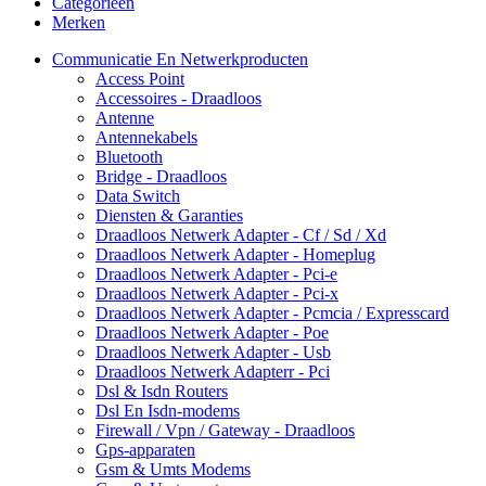
Categorieën
Merken
Communicatie En Netwerkproducten
Access Point
Accessoires - Draadloos
Antenne
Antennekabels
Bluetooth
Bridge - Draadloos
Data Switch
Diensten & Garanties
Draadloos Netwerk Adapter - Cf / Sd / Xd
Draadloos Netwerk Adapter - Homeplug
Draadloos Netwerk Adapter - Pci-e
Draadloos Netwerk Adapter - Pci-x
Draadloos Netwerk Adapter - Pcmcia / Expresscard
Draadloos Netwerk Adapter - Poe
Draadloos Netwerk Adapter - Usb
Draadloos Netwerk Adapterr - Pci
Dsl & Isdn Routers
Dsl En Isdn-modems
Firewall / Vpn / Gateway - Draadloos
Gps-apparaten
Gsm & Umts Modems