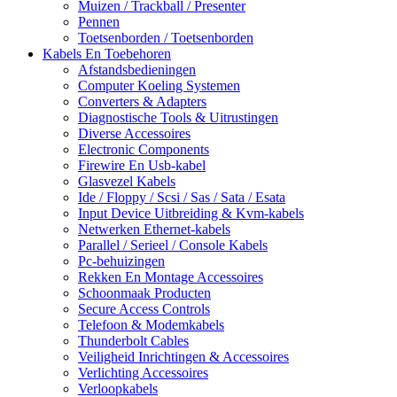
Muizen / Trackball / Presenter
Pennen
Toetsenborden / Toetsenborden
Kabels En Toebehoren
Afstandsbedieningen
Computer Koeling Systemen
Converters & Adapters
Diagnostische Tools & Uitrustingen
Diverse Accessoires
Electronic Components
Firewire En Usb-kabel
Glasvezel Kabels
Ide / Floppy / Scsi / Sas / Sata / Esata
Input Device Uitbreiding & Kvm-kabels
Netwerken Ethernet-kabels
Parallel / Serieel / Console Kabels
Pc-behuizingen
Rekken En Montage Accessoires
Schoonmaak Producten
Secure Access Controls
Telefoon & Modemkabels
Thunderbolt Cables
Veiligheid Inrichtingen & Accessoires
Verlichting Accessoires
Verloopkabels