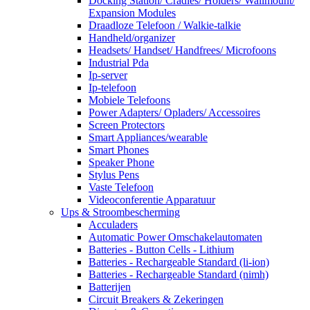
Docking Station/ Cradles/ Holders/ Wallmount/
Expansion Modules
Draadloze Telefoon / Walkie-talkie
Handheld/organizer
Headsets/ Handset/ Handfrees/ Microfoons
Industrial Pda
Ip-server
Ip-telefoon
Mobiele Telefoons
Power Adapters/ Opladers/ Accessoires
Screen Protectors
Smart Appliances/wearable
Smart Phones
Speaker Phone
Stylus Pens
Vaste Telefoon
Videoconferentie Apparatuur
Ups & Stroombescherming
Acculaders
Automatic Power Omschakelautomaten
Batteries - Button Cells - Lithium
Batteries - Rechargeable Standard (li-ion)
Batteries - Rechargeable Standard (nimh)
Batterijen
Circuit Breakers & Zekeringen