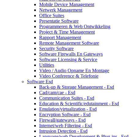
Mobile Device Management
Netwerk Management
Office Suites
Presentatie Software
Programmeren & Web Ontwikkeling
Project & Time Management
Rapport Management
Remote Management Software
Security Software
Software Firewalls En Gateways
Software Licensing & Service
Utilities
Video / Audio Opname En Montage
Video Conference & Telefonie
Software Esd
Back-up & Storage Management - Esd
Cad/cam/cae - Esd
Communication Suites - Esd
Education & Scientific/edutainment - Esd
Emulation/virtualization - Esd
Encryption Software - Esd
Firewall/gateways - Esd
Internet/web Filtering - Esd
Intrusion Detection - Esd
Language/web Development & Plug-ins - Esd