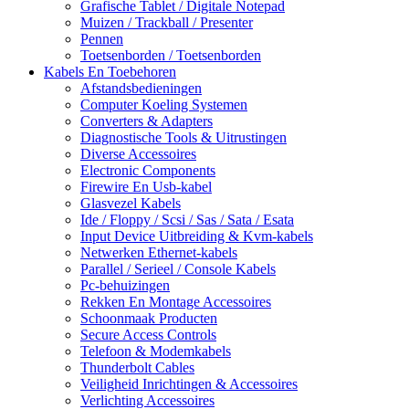
Grafische Tablet / Digitale Notepad
Muizen / Trackball / Presenter
Pennen
Toetsenborden / Toetsenborden
Kabels En Toebehoren
Afstandsbedieningen
Computer Koeling Systemen
Converters & Adapters
Diagnostische Tools & Uitrustingen
Diverse Accessoires
Electronic Components
Firewire En Usb-kabel
Glasvezel Kabels
Ide / Floppy / Scsi / Sas / Sata / Esata
Input Device Uitbreiding & Kvm-kabels
Netwerken Ethernet-kabels
Parallel / Serieel / Console Kabels
Pc-behuizingen
Rekken En Montage Accessoires
Schoonmaak Producten
Secure Access Controls
Telefoon & Modemkabels
Thunderbolt Cables
Veiligheid Inrichtingen & Accessoires
Verlichting Accessoires