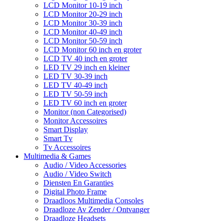
LCD Monitor 10-19 inch
LCD Monitor 20-29 inch
LCD Monitor 30-39 inch
LCD Monitor 40-49 inch
LCD Monitor 50-59 inch
LCD Monitor 60 inch en groter
LCD TV 40 inch en groter
LED TV 29 inch en kleiner
LED TV 30-39 inch
LED TV 40-49 inch
LED TV 50-59 inch
LED TV 60 inch en groter
Monitor (non Categorised)
Monitor Accessoires
Smart Display
Smart Tv
Tv Accessoires
Multimedia & Games
Audio / Video Accessories
Audio / Video Switch
Diensten En Garanties
Digital Photo Frame
Draadloos Multimedia Consoles
Draadloze Av Zender / Ontvanger
Draadloze Headsets