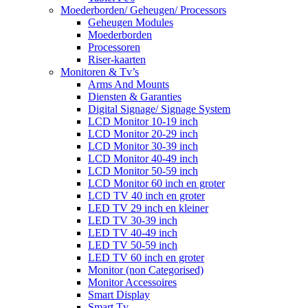
Moederborden/ Geheugen/ Processors
Geheugen Modules
Moederborden
Processoren
Riser-kaarten
Monitoren & Tv’s
Arms And Mounts
Diensten & Garanties
Digital Signage/ Signage System
LCD Monitor 10-19 inch
LCD Monitor 20-29 inch
LCD Monitor 30-39 inch
LCD Monitor 40-49 inch
LCD Monitor 50-59 inch
LCD Monitor 60 inch en groter
LCD TV 40 inch en groter
LED TV 29 inch en kleiner
LED TV 30-39 inch
LED TV 40-49 inch
LED TV 50-59 inch
LED TV 60 inch en groter
Monitor (non Categorised)
Monitor Accessoires
Smart Display
Smart Tv