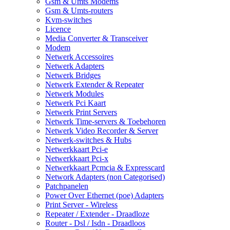
Gsm & Umts Modems
Gsm & Umts-routers
Kvm-switches
Licence
Media Converter & Transceiver
Modem
Netwerk Accessoires
Netwerk Adapters
Netwerk Bridges
Netwerk Extender & Repeater
Netwerk Modules
Netwerk Pci Kaart
Netwerk Print Servers
Netwerk Time-servers & Toebehoren
Netwerk Video Recorder & Server
Netwerk-switches & Hubs
Netwerkkaart Pci-e
Netwerkkaart Pci-x
Netwerkkaart Pcmcia & Expresscard
Network Adapters (non Categorised)
Patchpanelen
Power Over Ethernet (poe) Adapters
Print Server - Wireless
Repeater / Extender - Draadloze
Router - Dsl / Isdn - Draadloos