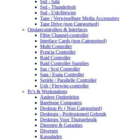
Ssd - Sata
Ssd - Thunderbolt
Ssd - Usb/firewire
Tape / Verwisselbare Media Accessoires
Tape Drive (non Categorised)
Opslagcontrollers & Interfaces
Fibre Channel-controller
Interface Cards (non Categorised)
Multi Controller
Pcmcia Controller
Raid Controller
Raid Controller Supplies
Sas / Scsi Controller
Sata / Esata Controller
Seriële / Parallelle Controller
Usb / Firewire-controller
Pc's & Workstations
Andere Onderdelen
Barebone Computers
Desktop Pc ( Non Categorised)
Desktops - Professioneel Gebruik
Desktops Voor Thuisgebruik
Diensten & Garanties
Diversen
Kassalades