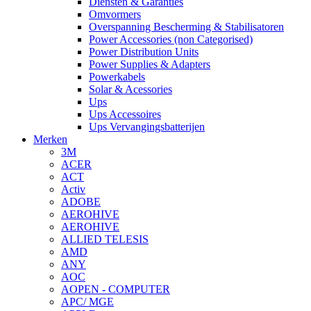
Diensten & Garanties
Omvormers
Overspanning Bescherming & Stabilisatoren
Power Accessories (non Categorised)
Power Distribution Units
Power Supplies & Adapters
Powerkabels
Solar & Acessories
Ups
Ups Accessoires
Ups Vervangingsbatterijen
Merken
3M
ACER
ACT
Activ
ADOBE
AEROHIVE
AEROHIVE
ALLIED TELESIS
AMD
ANY
AOC
AOPEN - COMPUTER
APC/ MGE