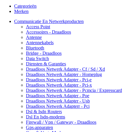
Categorieën
Merken
Communicatie En Netwerkproducten
Access Point
Accessoires - Draadloos
Antenne
Antennekabels
Bluetooth
Bridge - Draadloos
Data Switch
Diensten & Garanties
Draadloos Netwerk Adapter - Cf / Sd / Xd
Draadloos Netwerk Adapter - Homeplug
Draadloos Netwerk Adapter - Pci-e
Draadloos Netwerk Adapter - Pci-x
Draadloos Netwerk Adapter - Pcmcia / Expresscard
Draadloos Netwerk Adapter - Poe
Draadloos Netwerk Adapter - Usb
Draadloos Netwerk Adapterr - Pci
Dsl & Isdn Routers
Dsl En Isdn-modems
Firewall / Vpn / Gateway - Draadloos
Gps-apparaten