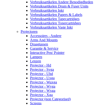
Verbruiksartikelen Andere Benodigdheden
Verbruiksartikelen Drum & Fuser Units
Verbruiksartikelen Inkt
Verbruiksartikelen Papers & Labels
Verbruiksartikelen Tapecartridges
Verbruiksartikelen Tonercartridges
Verbruiksartikelen Vaste Inkt
Projectoren
Accessoires - Andere
Arms And Mounts
Draagtassen
Garantie & Service
Interactive Pen/ Pointer
Lampen
Lenzen
Projector - Hd
Projector - Svga
Projector - Uhd
Projector - Uxga
Projector - Wuxga
Projector - Wvga
Projector - Wxga
Projector - Xga
Projector (non Categorised)
Screens