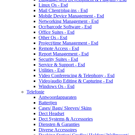
Linux Os - Esd
Mail Client/plug-ins - Esd
Mobile Device Management - Esd
Networking Management - Esd
Ocr/barcode Software - Esd
Office Suites - Esd
Other Os - Esd
Project/time Management - Esd
Remote Access - Esd
Report Management - Esd
Security Suites - Esd
Service & Support - Esd
Utilities - Esd
Video Conferencing & Telephony - Esd
Video/audio Editing & Capturing - Esd
Windows Os - Esd
Telefonie
Antwoordapparaten
Batterijen
Cases/ Bags/ Sleeves/ Skins
Dect Headset
Dect Systems & Accessories
Diensten & Garanties
Diverse Accessoires