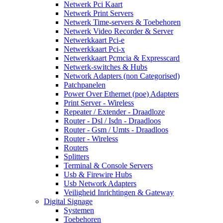
Netwerk Pci Kaart
Netwerk Print Servers
Netwerk Time-servers & Toebehoren
Netwerk Video Recorder & Server
Netwerkkaart Pci-e
Netwerkkaart Pci-x
Netwerkkaart Pcmcia & Expresscard
Netwerk-switches & Hubs
Network Adapters (non Categorised)
Patchpanelen
Power Over Ethernet (poe) Adapters
Print Server - Wireless
Repeater / Extender - Draadloze
Router - Dsl / Isdn - Draadloos
Router - Gsm / Umts - Draadloos
Router - Wireless
Routers
Splitters
Terminal & Console Servers
Usb & Firewire Hubs
Usb Network Adapters
Veiligheid Inrichtingen & Gateway
Digital Signage
Systemen
Toebehoren