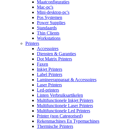
Maatconfiguraties
Mac-pc's
Mini-desktop-pc's
Pos Systemen
Power Supplies
Standaards
Thin Clients
Workstations
Printers
Accessoires
Diensten & Garanties
Dot Matrix Printers
Faxen
Inkjet Printers
Label Printers
Lamineerapparaat & Accessoires
Laser Printers
Led-printers
Linten Verbruiksartikelen
Multifunctionele Inkjet Printers
Multifunctionele Laser Printers
Multifunctionele Led Printers
Printer (non Categorised)
Rekenmachines En Typemachines
Thermische Printers