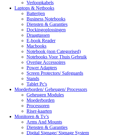
Verloopkabels
Laptops & Netbooks
Batterijen
Business Notebooks
Diensten & Garanties
Dockingoplossingen
Draagtassen
E-book Reader
Macbooks
Notebook (non Categorised)
Notebooks Voor Thuis Gebruik
Overige Accessoires
Power Adapters
Screen Protectors/ Safeguards
Stands
Tablet Pc's
Moederborden/ Geheugen/ Processors
Geheugen Modules
Moederborden
Processoren
Riser-kaarten
Monitoren & Tv’s
Arms And Mounts
Diensten & Garanties
Digital Signage/ Signage System