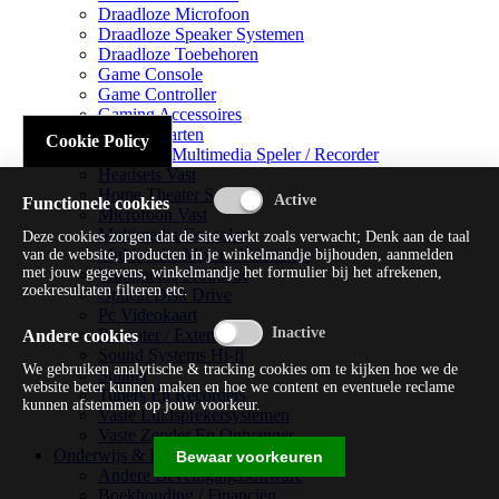
Draadloze Microfoon
Draadloze Speaker Systemen
Draadloze Toebehoren
Game Console
Game Controller
Gaming Accessoires
Geluidskaarten
Cookie Policy
Handheld Multimedia Speler / Recorder
Headsets Vast
Home Theater Systems
Functionele cookies
Microfoon Vast
Multimedia Consoles
Deze cookies zorgen dat de site werkt zoals verwacht; Denk aan de taal
Multimedia Mixer / Versterker
van de website, producten in je winkelmandje bijhouden, aanmelden
met jouw gegevens, winkelmandje het formulier bij het afrekenen,
Multimedia Productie
zoekresultaten filteren etc.
Optical Disk Drive
Pc Videokaart
Repeater / Extender
Andere cookies
Sound Systems Hi-fi
We gebruiken analytische & tracking cookies om te kijken hoe we de
Splitter
website beter kunnen maken en hoe we content en eventuele reclame
Tuners En Recorders
kunnen afstemmen op jouw voorkeur.
Vaste Luidsprekersystemen
Vaste Zender En Ontvanger
Onderwijs & Recreatie
Bewaar voorkeuren
Andere Beveiligingssoftware
Boekhouding / Financiën