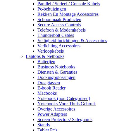
Parallel / Serieel / Console Kabels
Pc-behuizingen
Rekken En Montage Accessoires
Schoonmaak Producten
Secure Access Controls
Telefoon & Modemkabels
Thunderbolt Cables
Veiligheid Inrichtingen & Accessoires
Verlichting Accessoires
Verloopkabels
Laptops & Netbooks
Batterijen
Business Notebooks
Diensten & Garanties
Dockingoplossingen
Draagtassen
E-book Reader
Macbooks
Notebook (non Categorised)
Notebooks Voor Thuis Gebruik
Overige Accessoires
Power Adapters
Screen Protectors/ Safeguards
Stands
Tablet Pc's