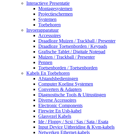
Interactieve Presentatie
Montagesystemen
Projectieschermen
Systemen
Toebehoren
Invoerapparatuur
Accessoires
Draadloze Muizen / Trackball / Presenter
Draadloze Toetsenborden / Keypads
Grafische Tablet / Digitale Notepad
Muizen / Trackball / Presenter
Pennen
Toetsenborden / Toetsenborden
Kabels En Toebehoren
Afstandsbedieningen
Computer Koeling Systemen
Converters & Adapters
Diagnostische Tools & Uitrustingen
Diverse Accessoires
Electronic Components
Firewire En Usb-kabel
Glasvezel Kabels
Ide / Floppy / Scsi / Sas / Sata / Esata
Input Device Uitbreiding & Kvm-kabels
Netwerken Ethernet-kabels