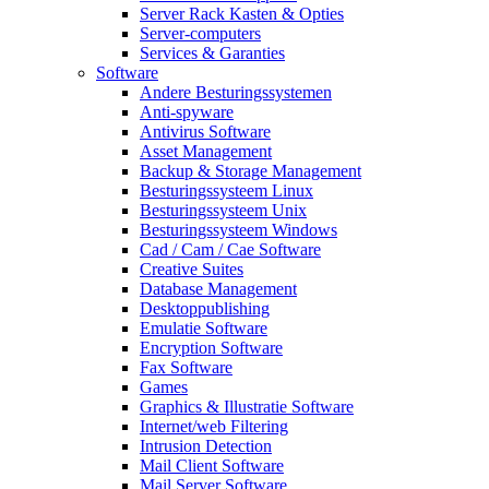
Server Rack Kasten & Opties
Server-computers
Services & Garanties
Software
Andere Besturingssystemen
Anti-spyware
Antivirus Software
Asset Management
Backup & Storage Management
Besturingssysteem Linux
Besturingssysteem Unix
Besturingssysteem Windows
Cad / Cam / Cae Software
Creative Suites
Database Management
Desktoppublishing
Emulatie Software
Encryption Software
Fax Software
Games
Graphics & Illustratie Software
Internet/web Filtering
Intrusion Detection
Mail Client Software
Mail Server Software