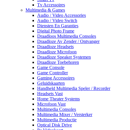
Tv Accessoires
Multimedia & Games
Audio / Video Accessories
Audio / Video Switch
Diensten En Garanties
Digital Photo Frame
Draadloos Multimedia Consoles
Draadloze Av Zender / Ontvanger
Draadloze Headsets
Draadloze Microfoon
Draadloze Speaker Systemen
Draadloze Toebehoren
Game Console
Game Controller
Gaming Accessoires
Geluidskaarten
Handheld Multimedia Speler / Recorder
Headsets Vast
Home Theater Systems
Microfoon Vast
Multimedia Consoles
Multimedia Mixer / Versterker
Multimedia Productie
Optical Disk Drive