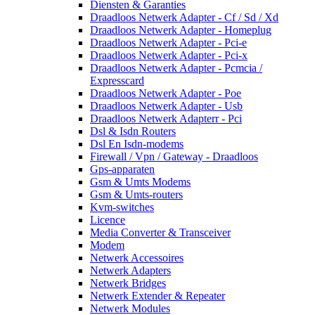
Diensten & Garanties
Draadloos Netwerk Adapter - Cf / Sd / Xd
Draadloos Netwerk Adapter - Homeplug
Draadloos Netwerk Adapter - Pci-e
Draadloos Netwerk Adapter - Pci-x
Draadloos Netwerk Adapter - Pcmcia /
Expresscard
Draadloos Netwerk Adapter - Poe
Draadloos Netwerk Adapter - Usb
Draadloos Netwerk Adapterr - Pci
Dsl & Isdn Routers
Dsl En Isdn-modems
Firewall / Vpn / Gateway - Draadloos
Gps-apparaten
Gsm & Umts Modems
Gsm & Umts-routers
Kvm-switches
Licence
Media Converter & Transceiver
Modem
Netwerk Accessoires
Netwerk Adapters
Netwerk Bridges
Netwerk Extender & Repeater
Netwerk Modules