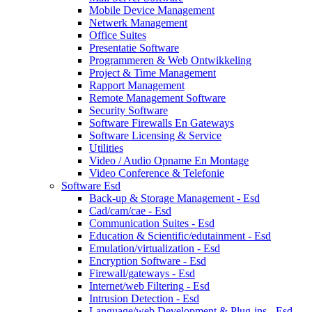
Mobile Device Management
Netwerk Management
Office Suites
Presentatie Software
Programmeren & Web Ontwikkeling
Project & Time Management
Rapport Management
Remote Management Software
Security Software
Software Firewalls En Gateways
Software Licensing & Service
Utilities
Video / Audio Opname En Montage
Video Conference & Telefonie
Software Esd
Back-up & Storage Management - Esd
Cad/cam/cae - Esd
Communication Suites - Esd
Education & Scientific/edutainment - Esd
Emulation/virtualization - Esd
Encryption Software - Esd
Firewall/gateways - Esd
Internet/web Filtering - Esd
Intrusion Detection - Esd
Language/web Development & Plug-ins - Esd