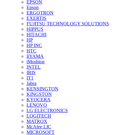
EPSON
Epson
ERGOTRON
EXERTIS
FUJITSU TECHNOLOGY SOLUTIONS
HIPPUS
HITACHI
HP
HP INC
HTC
IiYAMA
iMoshion
INTEL
IRIS
IT1
Jabra
KENSINGTON
KINGSTON
KYOCERA
LENOVO
LG ELECTRONICS
LOGITECH
MATROX
McAfee LIC
MICROSOFT