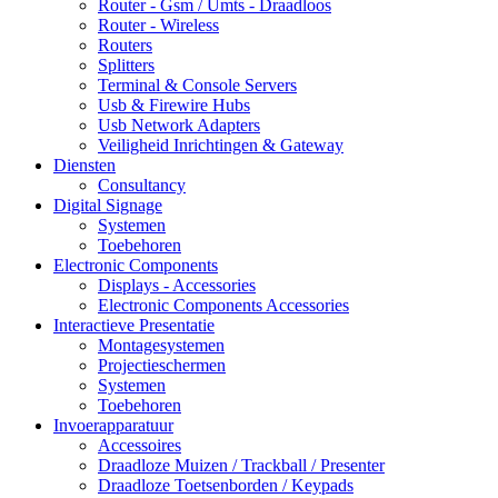
Router - Gsm / Umts - Draadloos
Router - Wireless
Routers
Splitters
Terminal & Console Servers
Usb & Firewire Hubs
Usb Network Adapters
Veiligheid Inrichtingen & Gateway
Diensten
Consultancy
Digital Signage
Systemen
Toebehoren
Electronic Components
Displays - Accessories
Electronic Components Accessories
Interactieve Presentatie
Montagesystemen
Projectieschermen
Systemen
Toebehoren
Invoerapparatuur
Accessoires
Draadloze Muizen / Trackball / Presenter
Draadloze Toetsenborden / Keypads