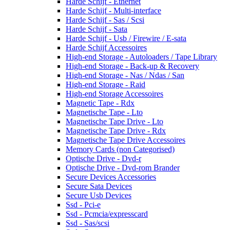
Harde Schijf - Ethernet
Harde Schijf - Multi-interface
Harde Schijf - Sas / Scsi
Harde Schijf - Sata
Harde Schijf - Usb / Firewire / E-sata
Harde Schijf Accessoires
High-end Storage - Autoloaders / Tape Library
High-end Storage - Back-up & Recovery
High-end Storage - Nas / Ndas / San
High-end Storage - Raid
High-end Storage Accessoires
Magnetic Tape - Rdx
Magnetische Tape - Lto
Magnetische Tape Drive - Lto
Magnetische Tape Drive - Rdx
Magnetische Tape Drive Accessoires
Memory Cards (non Categorised)
Optische Drive - Dvd-r
Optische Drive - Dvd-rom Brander
Secure Devices Accessories
Secure Sata Devices
Secure Usb Devices
Ssd - Pci-e
Ssd - Pcmcia/expresscard
Ssd - Sas/scsi