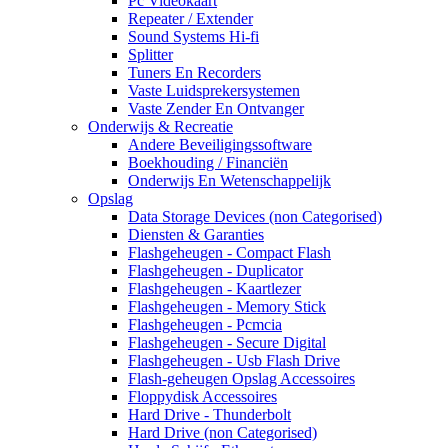
Pc Videokaart
Repeater / Extender
Sound Systems Hi-fi
Splitter
Tuners En Recorders
Vaste Luidsprekersystemen
Vaste Zender En Ontvanger
Onderwijs & Recreatie
Andere Beveiligingssoftware
Boekhouding / Financiën
Onderwijs En Wetenschappelijk
Opslag
Data Storage Devices (non Categorised)
Diensten & Garanties
Flashgeheugen - Compact Flash
Flashgeheugen - Duplicator
Flashgeheugen - Kaartlezer
Flashgeheugen - Memory Stick
Flashgeheugen - Pcmcia
Flashgeheugen - Secure Digital
Flashgeheugen - Usb Flash Drive
Flash-geheugen Opslag Accessoires
Floppydisk Accessoires
Hard Drive - Thunderbolt
Hard Drive (non Categorised)