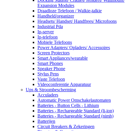
Docking Station/ Cradles/ Holders/ Wallmount/
Expansion Modules
Draadloze Telefoon / Walkie-talkie
Handheld/organizer
Headsets/ Handset/ Handfrees/ Microfoons
Industrial Pda
Ip-server
Ip-telefoon
Mobiele Telefoons
Power Adapters/ Opladers/ Accessoires
Screen Protectors
Smart Appliances/wearable
Smart Phones
Speaker Phone
Stylus Pens
Vaste Telefoon
Videoconferentie Apparatuur
Ups & Stroombescherming
Acculaders
Automatic Power Omschakelautomaten
Batteries - Button Cells - Lithium
Batteries - Rechargeable Standard (li-ion)
Batteries - Rechargeable Standard (nimh)
Batterijen
Circuit Breakers & Zekeringen