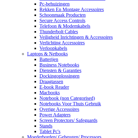
Pc-behuizingen
Rekken En Montage Accessoires
Schoonmaak Producten
Secure Access Controls
Telefoon & Modemkabels
Thunderbolt Cables
Veiligheid Inrichtingen & Accessoires
Verlichting Accessoires
Verloopkabels
Laptops & Netbooks
Batterijen
Business Notebooks
Diensten & Garanties
Dockingoplossingen
Draagtassen
E-book Reader
Macbooks
Notebook (non Categorised)
Notebooks Voor Thuis Gebruik
Overige Accessoires
Power Adapters
Screen Protectors/ Safeguards
Stands
Tablet Pc's
Moederborden/ Geheugen/ Processors