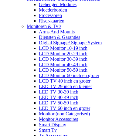
Geheugen Modules
Moederborden
Processoren
Riser-kaarten
Monitoren & Tv’s
Arms And Mounts
Diensten & Garanties
Digital Signage/ Signage System
LCD Monitor 10-19 inch
LCD Monitor 20-29 inch
LCD Monitor 30-39 inch
LCD Monitor 40-49 inch
LCD Monitor 50-59 inch
LCD Monitor 60 inch en groter
LCD TV 40 inch en groter
LED TV 29 inch en kleiner
LED TV 30-39 inch
LED TV 40-49 inch
LED TV 50-59 inch
LED TV 60 inch en groter
Monitor (non Categorised)
Monitor Accessoires
Smart Display
Smart Tv
Tv Accessoires