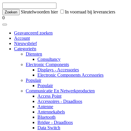
Sleutelwoorden hier
In voorraad bij leveranciers
0
Geavanceerd zoeken
Account
Nieuwsbrief
Categorieën
Diensten
Consultancy
Electronic Components
Displays - Accessories
Electronic Components Accessories
Populair
Populair
Communicatie En Netwerkproducten
Access Point
Accessoires - Draadloos
Antenne
Antennekabels
Bluetooth
Bridge - Draadloos
Data Switch