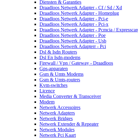
Diensten & Garanties
Draadloos Netwerk Adapter - Cf / Sd / Xd
Draadloos Netwerk Adapter - Homeplug
Draadloos Netwerk Adapter - Pci-e
Draadloos Netwerk Adapter - Pci-x
Draadloos Netwerk Adapter - Pcmcia / Expresscar
Draadloos Netwerk Adapter - Poe
Draadloos Netwerk Adapter - Usb
Draadloos Netwerk Adapterr - Pci
Dsl & Isdn Routers
Dsl En Isdn-modems
Firewall / Vpn / Gateway - Draadloos
Gps-apparaten
Gsm & Umts Modems
Gsm & Umts-routers
Kvm-switches
Licence
Media Converter & Transceiver
Modem
Netwerk Accessoires
Netwerk Adapters
Netwerk Bridges
Netwerk Extender & Repeater
Netwerk Modules
Netwerk Pci Kaart