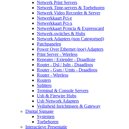
Netwerk Print Servers
Netwerk Time-servers & Toebehoren
Netwerk Video Recorder & Server
Netwerkkaart Pci-e
Netwerkkaart Pci-x
Netwerkkaart Pcmcia & Expresscard
Netwerk-switches & Hubs
Network Adapters (non Categorised)
Patchpanelen
Power Over Ethernet (poe) Adapters
Print Server - Wireless
Repeater / Extender - Draadloze
Router - Dsl / Isdn - Draadloos
Router - Gsm / Umts - Draadloos
Router - Wireless
Routers
Splitters
Terminal & Console Servers
Usb & Firewire Hubs
Usb Network Adapters
Veiligheid Inrichtingen & Gateway
Digital Signage
Systemen
Toebehoren
Interactieve Presentatie