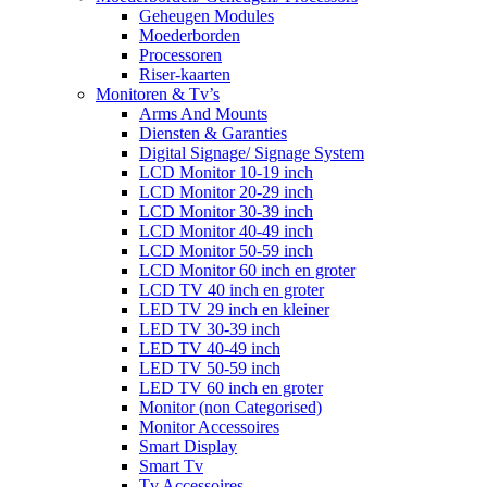
Geheugen Modules
Moederborden
Processoren
Riser-kaarten
Monitoren & Tv’s
Arms And Mounts
Diensten & Garanties
Digital Signage/ Signage System
LCD Monitor 10-19 inch
LCD Monitor 20-29 inch
LCD Monitor 30-39 inch
LCD Monitor 40-49 inch
LCD Monitor 50-59 inch
LCD Monitor 60 inch en groter
LCD TV 40 inch en groter
LED TV 29 inch en kleiner
LED TV 30-39 inch
LED TV 40-49 inch
LED TV 50-59 inch
LED TV 60 inch en groter
Monitor (non Categorised)
Monitor Accessoires
Smart Display
Smart Tv
Tv Accessoires