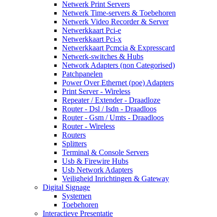
Netwerk Print Servers
Netwerk Time-servers & Toebehoren
Netwerk Video Recorder & Server
Netwerkkaart Pci-e
Netwerkkaart Pci-x
Netwerkkaart Pcmcia & Expresscard
Netwerk-switches & Hubs
Network Adapters (non Categorised)
Patchpanelen
Power Over Ethernet (poe) Adapters
Print Server - Wireless
Repeater / Extender - Draadloze
Router - Dsl / Isdn - Draadloos
Router - Gsm / Umts - Draadloos
Router - Wireless
Routers
Splitters
Terminal & Console Servers
Usb & Firewire Hubs
Usb Network Adapters
Veiligheid Inrichtingen & Gateway
Digital Signage
Systemen
Toebehoren
Interactieve Presentatie