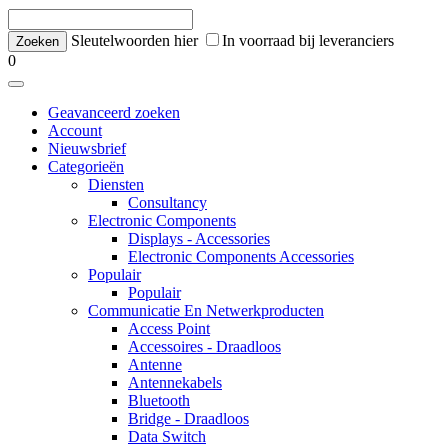
Sleutelwoorden hier
In voorraad bij leveranciers
0
Geavanceerd zoeken
Account
Nieuwsbrief
Categorieën
Diensten
Consultancy
Electronic Components
Displays - Accessories
Electronic Components Accessories
Populair
Populair
Communicatie En Netwerkproducten
Access Point
Accessoires - Draadloos
Antenne
Antennekabels
Bluetooth
Bridge - Draadloos
Data Switch