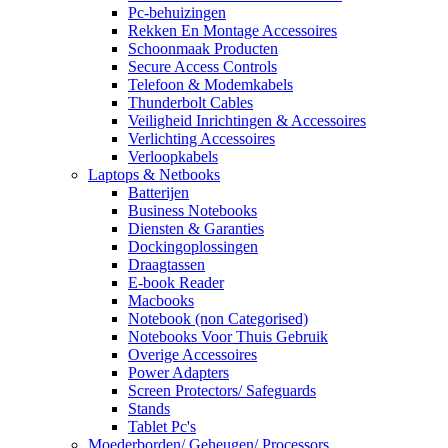
Pc-behuizingen
Rekken En Montage Accessoires
Schoonmaak Producten
Secure Access Controls
Telefoon & Modemkabels
Thunderbolt Cables
Veiligheid Inrichtingen & Accessoires
Verlichting Accessoires
Verloopkabels
Laptops & Netbooks
Batterijen
Business Notebooks
Diensten & Garanties
Dockingoplossingen
Draagtassen
E-book Reader
Macbooks
Notebook (non Categorised)
Notebooks Voor Thuis Gebruik
Overige Accessoires
Power Adapters
Screen Protectors/ Safeguards
Stands
Tablet Pc's
Moederborden/ Geheugen/ Processors