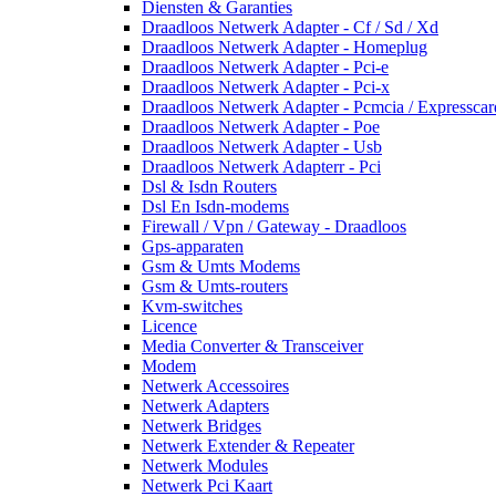
Diensten & Garanties
Draadloos Netwerk Adapter - Cf / Sd / Xd
Draadloos Netwerk Adapter - Homeplug
Draadloos Netwerk Adapter - Pci-e
Draadloos Netwerk Adapter - Pci-x
Draadloos Netwerk Adapter - Pcmcia / Expresscar
Draadloos Netwerk Adapter - Poe
Draadloos Netwerk Adapter - Usb
Draadloos Netwerk Adapterr - Pci
Dsl & Isdn Routers
Dsl En Isdn-modems
Firewall / Vpn / Gateway - Draadloos
Gps-apparaten
Gsm & Umts Modems
Gsm & Umts-routers
Kvm-switches
Licence
Media Converter & Transceiver
Modem
Netwerk Accessoires
Netwerk Adapters
Netwerk Bridges
Netwerk Extender & Repeater
Netwerk Modules
Netwerk Pci Kaart