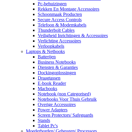
Pc-behuizingen
Rekken En Montage Accessoires
Schoonmaak Producten
Secure Access Controls
Telefoon & Modemkabels
Thunderbolt Cables
Veiligheid Inrichtingen & Accessoires
Verlichting Accessoires
Verloopkabels
Laptops & Netbooks
Batterijen
Business Notebooks
Diensten & Garanties
Dockingoplossingen
Draagtassen
E-book Reader
Macbooks
Notebook (non Categorised)
Notebooks Voor Thuis Gebruik
Overige Accessoires
Power Adapters
Screen Protectors/ Safeguards
Stands
Tablet Pc's
Moederborden/ Geheugen/ Processors