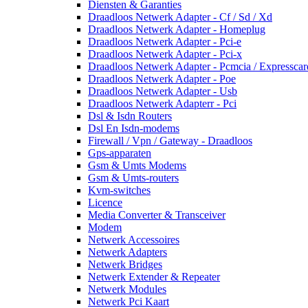
Diensten & Garanties
Draadloos Netwerk Adapter - Cf / Sd / Xd
Draadloos Netwerk Adapter - Homeplug
Draadloos Netwerk Adapter - Pci-e
Draadloos Netwerk Adapter - Pci-x
Draadloos Netwerk Adapter - Pcmcia / Expresscar
Draadloos Netwerk Adapter - Poe
Draadloos Netwerk Adapter - Usb
Draadloos Netwerk Adapterr - Pci
Dsl & Isdn Routers
Dsl En Isdn-modems
Firewall / Vpn / Gateway - Draadloos
Gps-apparaten
Gsm & Umts Modems
Gsm & Umts-routers
Kvm-switches
Licence
Media Converter & Transceiver
Modem
Netwerk Accessoires
Netwerk Adapters
Netwerk Bridges
Netwerk Extender & Repeater
Netwerk Modules
Netwerk Pci Kaart