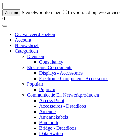
Sleutelwoorden hier
In voorraad bij leveranciers
0
Geavanceerd zoeken
Account
Nieuwsbrief
Categorieën
Diensten
Consultancy
Electronic Components
Displays - Accessories
Electronic Components Accessories
Populair
Populair
Communicatie En Netwerkproducten
Access Point
Accessoires - Draadloos
Antenne
Antennekabels
Bluetooth
Bridge - Draadloos
Data Switch