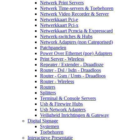
Netwerk Print Servers
Netwerk Time-servers & Toebehoren
Netwerk Video Recorder & Server
Netwerkkaart Pci-e
Netwerkkaart Pci-x
Netwerkkaart Pcmcia & Expresscard
Netwerk-switches & Hubs
Network Adapters (non Categorised)
Patchpanelen
Power Over Ethernet (poe) Adapters
Print Server - Wireless
Repeater / Extender - Draadloze
Router - Dsl / Isdn - Draadloos
Router - Gsm / Umts - Draadloos
Router - Wireless
Routers
Splitters
Terminal & Console Servers
Usb & Firewire Hubs
Usb Network Adapters
Veiligheid Inrichtingen & Gateway
Digital Signage
Systemen
Toebehoren
Interactieve Presentatie