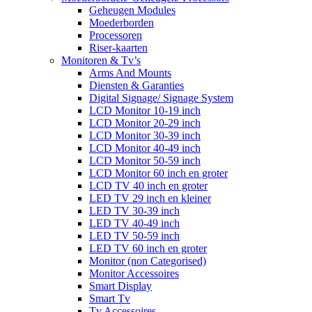
Geheugen Modules
Moederborden
Processoren
Riser-kaarten
Monitoren & Tv’s
Arms And Mounts
Diensten & Garanties
Digital Signage/ Signage System
LCD Monitor 10-19 inch
LCD Monitor 20-29 inch
LCD Monitor 30-39 inch
LCD Monitor 40-49 inch
LCD Monitor 50-59 inch
LCD Monitor 60 inch en groter
LCD TV 40 inch en groter
LED TV 29 inch en kleiner
LED TV 30-39 inch
LED TV 40-49 inch
LED TV 50-59 inch
LED TV 60 inch en groter
Monitor (non Categorised)
Monitor Accessoires
Smart Display
Smart Tv
Tv Accessoires