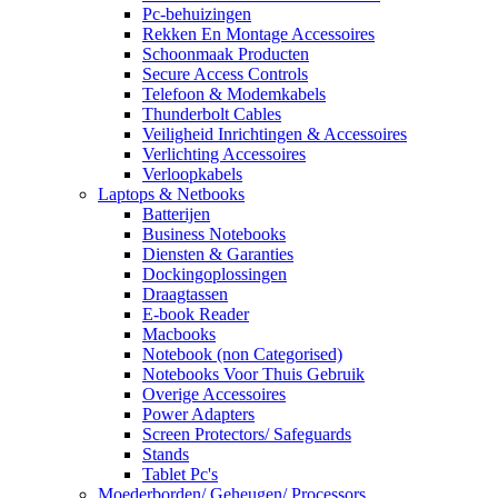
Pc-behuizingen
Rekken En Montage Accessoires
Schoonmaak Producten
Secure Access Controls
Telefoon & Modemkabels
Thunderbolt Cables
Veiligheid Inrichtingen & Accessoires
Verlichting Accessoires
Verloopkabels
Laptops & Netbooks
Batterijen
Business Notebooks
Diensten & Garanties
Dockingoplossingen
Draagtassen
E-book Reader
Macbooks
Notebook (non Categorised)
Notebooks Voor Thuis Gebruik
Overige Accessoires
Power Adapters
Screen Protectors/ Safeguards
Stands
Tablet Pc's
Moederborden/ Geheugen/ Processors