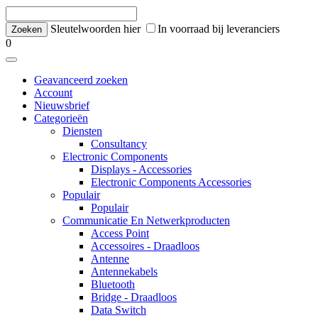
Sleutelwoorden hier
In voorraad bij leveranciers
0
Geavanceerd zoeken
Account
Nieuwsbrief
Categorieën
Diensten
Consultancy
Electronic Components
Displays - Accessories
Electronic Components Accessories
Populair
Populair
Communicatie En Netwerkproducten
Access Point
Accessoires - Draadloos
Antenne
Antennekabels
Bluetooth
Bridge - Draadloos
Data Switch