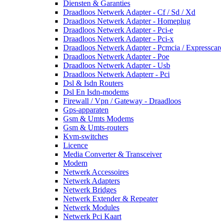
Diensten & Garanties
Draadloos Netwerk Adapter - Cf / Sd / Xd
Draadloos Netwerk Adapter - Homeplug
Draadloos Netwerk Adapter - Pci-e
Draadloos Netwerk Adapter - Pci-x
Draadloos Netwerk Adapter - Pcmcia / Expresscar
Draadloos Netwerk Adapter - Poe
Draadloos Netwerk Adapter - Usb
Draadloos Netwerk Adapterr - Pci
Dsl & Isdn Routers
Dsl En Isdn-modems
Firewall / Vpn / Gateway - Draadloos
Gps-apparaten
Gsm & Umts Modems
Gsm & Umts-routers
Kvm-switches
Licence
Media Converter & Transceiver
Modem
Netwerk Accessoires
Netwerk Adapters
Netwerk Bridges
Netwerk Extender & Repeater
Netwerk Modules
Netwerk Pci Kaart