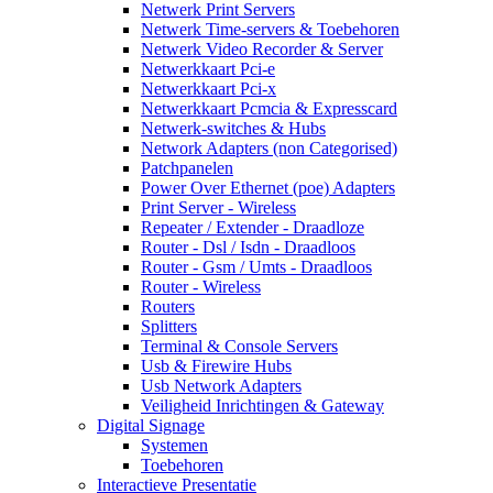
Netwerk Print Servers
Netwerk Time-servers & Toebehoren
Netwerk Video Recorder & Server
Netwerkkaart Pci-e
Netwerkkaart Pci-x
Netwerkkaart Pcmcia & Expresscard
Netwerk-switches & Hubs
Network Adapters (non Categorised)
Patchpanelen
Power Over Ethernet (poe) Adapters
Print Server - Wireless
Repeater / Extender - Draadloze
Router - Dsl / Isdn - Draadloos
Router - Gsm / Umts - Draadloos
Router - Wireless
Routers
Splitters
Terminal & Console Servers
Usb & Firewire Hubs
Usb Network Adapters
Veiligheid Inrichtingen & Gateway
Digital Signage
Systemen
Toebehoren
Interactieve Presentatie