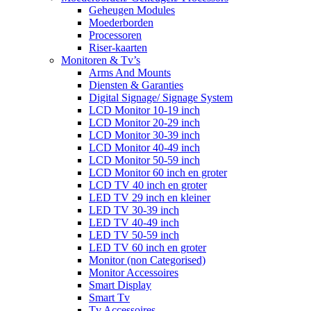
Geheugen Modules
Moederborden
Processoren
Riser-kaarten
Monitoren & Tv’s
Arms And Mounts
Diensten & Garanties
Digital Signage/ Signage System
LCD Monitor 10-19 inch
LCD Monitor 20-29 inch
LCD Monitor 30-39 inch
LCD Monitor 40-49 inch
LCD Monitor 50-59 inch
LCD Monitor 60 inch en groter
LCD TV 40 inch en groter
LED TV 29 inch en kleiner
LED TV 30-39 inch
LED TV 40-49 inch
LED TV 50-59 inch
LED TV 60 inch en groter
Monitor (non Categorised)
Monitor Accessoires
Smart Display
Smart Tv
Tv Accessoires