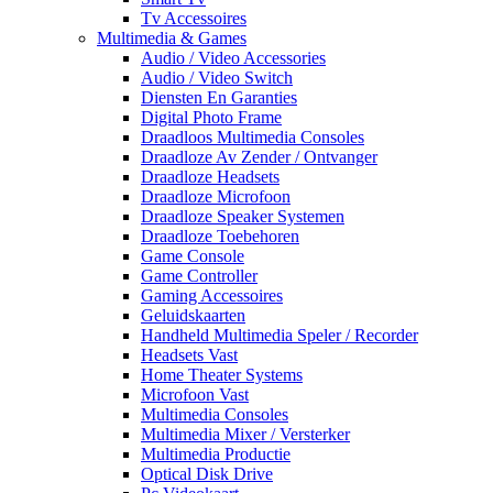
Tv Accessoires
Multimedia & Games
Audio / Video Accessories
Audio / Video Switch
Diensten En Garanties
Digital Photo Frame
Draadloos Multimedia Consoles
Draadloze Av Zender / Ontvanger
Draadloze Headsets
Draadloze Microfoon
Draadloze Speaker Systemen
Draadloze Toebehoren
Game Console
Game Controller
Gaming Accessoires
Geluidskaarten
Handheld Multimedia Speler / Recorder
Headsets Vast
Home Theater Systems
Microfoon Vast
Multimedia Consoles
Multimedia Mixer / Versterker
Multimedia Productie
Optical Disk Drive