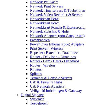
Netwerk Pci Kaart
Netwerk Print Servers
Netwerk Time-servers & Toebehoren
Netwerk Video Recorder & Server
Netwerkkaart Pci-e
Netwerkkaart Pci-x
Netwerkkaart Pcmcia & Expresscard
Netwerk-switches & Hubs
Network Adapters (non Categorised)
Patchpanelen
Power Over Ethernet (poe) Adapters
Print Server - Wireless
Repeater / Extender - Draadloze
Router - Dsl / Isdn - Draadloos
Router - Gsm / Umts - Draadloos
Router - Wireless
Routers
Splitters
Terminal & Console Servers
Usb & Firewire Hubs
Usb Network Adapters
Veiligheid Inrichtingen & Gateway
Digital Signage
Systemen
Toebehoren