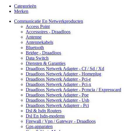
Categorieën
Merken
Communicatie En Netwerkproducten
Access Point
Accessoires - Draadloos
Antenne
Antennekabels
Bluetooth
Bridge - Draadloos
Data Switch
Diensten & Garanties
Draadloos Netwerk Adapter - Cf / Sd / Xd
Draadloos Netwerk Adapter - Homeplug
Draadloos Netwerk Adapter - Pci-e
Draadloos Netwerk Adapter - Pci-x
Draadloos Netwerk Adapter - Pcmcia / Expresscard
Draadloos Netwerk Adapter - Poe
Draadloos Netwerk Adapter - Usb
Draadloos Netwerk Adapterr - Pci
Dsl & Isdn Routers
Dsl En Isdn-modems
Firewall / Vpn / Gateway - Draadloos
Gps-apparaten