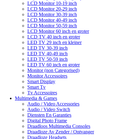
LCD Monitor 10-19 inch
LCD Monitor 20-29 inch
LCD Monitor 30-39 inch
LCD Monitor 40-49 inch
LCD Monitor 50-59 inch
LCD Monitor 60 inch en groter
LCD TV 40 inch en groter
LED TV 29 inch en kleiner
LED TV 30-39 inch
LED TV 40-49 inch
LED TV 50-59 inch
LED TV 60 inch en groter
Monitor (non Categorised)
Monitor Accessoires
Smart Display
Smart Tv
Tv Accessoires
Multimedia & Games
Audio / Video Accessories
Audio / Video Switch
Diensten En Garanties
Digital Photo Frame
Draadloos Multimedia Consoles
Draadloze Av Zender / Ontvanger
Draadloze Headsets