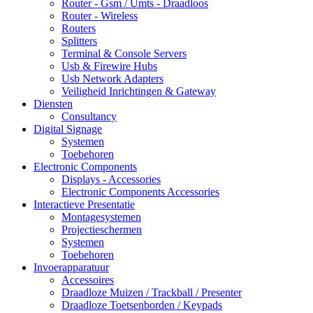
Router - Gsm / Umts - Draadloos
Router - Wireless
Routers
Splitters
Terminal & Console Servers
Usb & Firewire Hubs
Usb Network Adapters
Veiligheid Inrichtingen & Gateway
Diensten
Consultancy
Digital Signage
Systemen
Toebehoren
Electronic Components
Displays - Accessories
Electronic Components Accessories
Interactieve Presentatie
Montagesystemen
Projectieschermen
Systemen
Toebehoren
Invoerapparatuur
Accessoires
Draadloze Muizen / Trackball / Presenter
Draadloze Toetsenborden / Keypads