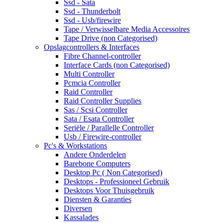
Ssd - Sata
Ssd - Thunderbolt
Ssd - Usb/firewire
Tape / Verwisselbare Media Accessoires
Tape Drive (non Categorised)
Opslagcontrollers & Interfaces
Fibre Channel-controller
Interface Cards (non Categorised)
Multi Controller
Pcmcia Controller
Raid Controller
Raid Controller Supplies
Sas / Scsi Controller
Sata / Esata Controller
Seriële / Parallelle Controller
Usb / Firewire-controller
Pc's & Workstations
Andere Onderdelen
Barebone Computers
Desktop Pc ( Non Categorised)
Desktops - Professioneel Gebruik
Desktops Voor Thuisgebruik
Diensten & Garanties
Diversen
Kassalades