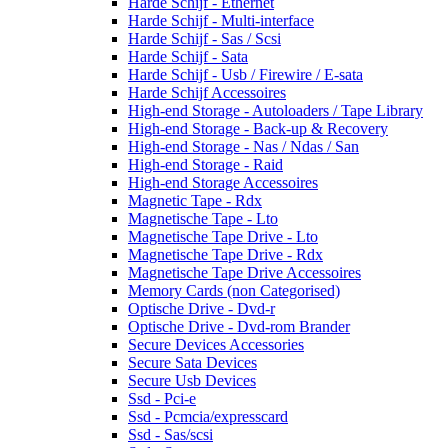
Harde Schijf - Ethernet
Harde Schijf - Multi-interface
Harde Schijf - Sas / Scsi
Harde Schijf - Sata
Harde Schijf - Usb / Firewire / E-sata
Harde Schijf Accessoires
High-end Storage - Autoloaders / Tape Library
High-end Storage - Back-up & Recovery
High-end Storage - Nas / Ndas / San
High-end Storage - Raid
High-end Storage Accessoires
Magnetic Tape - Rdx
Magnetische Tape - Lto
Magnetische Tape Drive - Lto
Magnetische Tape Drive - Rdx
Magnetische Tape Drive Accessoires
Memory Cards (non Categorised)
Optische Drive - Dvd-r
Optische Drive - Dvd-rom Brander
Secure Devices Accessories
Secure Sata Devices
Secure Usb Devices
Ssd - Pci-e
Ssd - Pcmcia/expresscard
Ssd - Sas/scsi