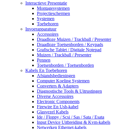
Interactieve Presentatie
Montagesystemen
Projectieschermen
Systemen
Toebehoren
Invoerapparatuur
Accessoires
Draadloze Muizen / Trackball / Presenter
Draadloze Toetsenborden / Keypads
Grafische Tablet / Digitale Notepad
Muizen / Trackball / Presenter
Pennen
Toetsenborden / Toetsenborden
Kabels En Toebehoren
Afstandsbedieningen
Computer Koeling Systemen
Converters & Adapters
Diagnostische Tools & Uitrustingen
Diverse Accessoires
Electronic Components
Firewire En Usb-kabel
Glasvezel Kabels
Ide / Floppy / Scsi / Sas / Sata / Esata
Input Device Uitbreiding & Kvm-kabels
Netwerken Ethernet-kabels