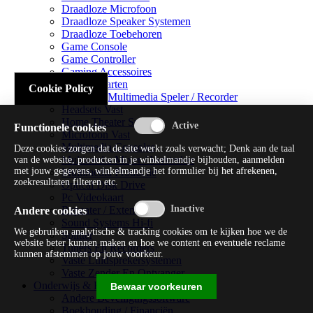
Draadloze Microfoon
Draadloze Speaker Systemen
Draadloze Toebehoren
Game Console
Game Controller
Gaming Accessoires
Geluidskaarten
Cookie Policy
Handheld Multimedia Speler / Recorder
Headsets Vast
Home Theater Systems
Functionele cookies
Microfoon Vast
Multimedia Consoles
Deze cookies zorgen dat de site werkt zoals verwacht; Denk aan de taal
Multimedia Mixer / Versterker
van de website, producten in je winkelmandje bijhouden, aanmelden
met jouw gegevens, winkelmandje het formulier bij het afrekenen,
Multimedia Productie
zoekresultaten filteren etc.
Optical Disk Drive
Pc Videokaart
Repeater / Extender
Andere cookies
Sound Systems Hi-fi
We gebruiken analytische & tracking cookies om te kijken hoe we de
Splitter
website beter kunnen maken en hoe we content en eventuele reclame
Tuners En Recorders
kunnen afstemmen op jouw voorkeur.
Vaste Luidsprekersystemen
Vaste Zender En Ontvanger
Onderwijs & Recreatie
Bewaar voorkeuren
Andere Beveiligingssoftware
Boekhouding / Financiën