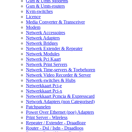
Gsm & Umts Modems
Gsm & Umts-routers
Kvm-switches
Licence
Media Converter & Transceiver
Modem
Netwerk Accessoires
Netwerk Adapters
Netwerk Bridges
Netwerk Extender & Repeater
Netwerk Modules
Netwerk Pci Kaart
Netwerk Print Servers
Netwerk Time-servers & Toebehoren
Netwerk Video Recorder & Server
Netwerk-switches & Hubs
Netwerkkaart Pci-e
Netwerkkaart Pci-x
Netwerkkaart Pcmcia & Expresscard
Network Adapters (non Categorised)
Patchpanelen
Power Over Ethernet (poe) Adapters
Print Server - Wireless
Repeater / Extender - Draadloze
Router - Dsl / Isdn - Draadloos