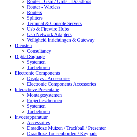
Router - Gsm / Umts - Draadloos
Router - Wireless
Routers
Splitters
Terminal & Console Servers
Usb & Firewire Hubs
Usb Network Adapters
Veiligheid Inrichtingen & Gateway
Diensten
Consultancy
Digital Signage
Systemen
Toebehoren
Electronic Components
Displays - Accessories
Electronic Components Accessories
Interactieve Presentatie
Montagesystemen
Projectieschermen
Systemen
Toebehoren
Invoerapparatuur
Accessoires
Draadloze Muizen / Trackball / Presenter
Draadloze Toetsenborden / Keypads