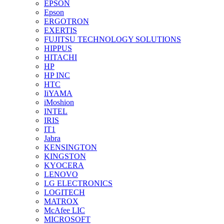
EPSON
Epson
ERGOTRON
EXERTIS
FUJITSU TECHNOLOGY SOLUTIONS
HIPPUS
HITACHI
HP
HP INC
HTC
IiYAMA
iMoshion
INTEL
IRIS
IT1
Jabra
KENSINGTON
KINGSTON
KYOCERA
LENOVO
LG ELECTRONICS
LOGITECH
MATROX
McAfee LIC
MICROSOFT