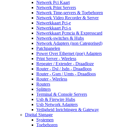
Netwerk Pci Kaart
Netwerk Print Servers
Netwerk Time-servers & Toebehoren
Netwerk Video Recorder & Server
Netwerkkaart Pci-e
Netwerkkaart Pci-x
Netwerkkaart Pcmcia & Expresscard
Netwerk-switches & Hubs
Network Adapters (non Categorised)
Patchpanelen
Power Over Ethernet (poe) Adapters
Print Server - Wireless
Repeater / Extender - Draadloze
Router - Dsl / Isdn - Draadloos
Router - Gsm / Umts - Draadloos
Router - Wireless
Routers
Splitters
Terminal & Console Servers
Usb & Firewire Hubs
Usb Network Adapters
Veiligheid Inrichtingen & Gateway
Digital Signage
Systemen
Toebehoren