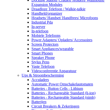
Docking Station/ Cradles/ Holders/ Wallmount/
Expansion Modules
Draadloze Telefoon / Walkie-talkie
Handheld/organizer
Headsets/ Handset/ Handfrees/ Microfoons
Industrial Pda
Ip-server
Ip-telefoon
Mobiele Telefoons
Power Adapters/ Opladers/ Accessoires
Screen Protectors
Smart Appliances/wearable
Smart Phones
Speaker Phone
Stylus Pens
Vaste Telefoon
Videoconferentie Apparatuur
Ups & Stroombescherming
Acculaders
Automatic Power Omschakelautomaten
Batteries - Button Cells - Lithium
Batteries - Rechargeable Standard (li-ion)
Batteries - Rechargeable Standard (nimh)
Batterijen
Circuit Breakers & Zekeringen