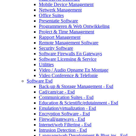
Mobile Device Management
Netwerk Management
Office Suites
Presentatie Software
Programmeren & Web Ontwikkeling
Project & Time Management
Rapport Management
Remote Management Software
Security Software
Software Firewalls En Gateways
Software Licensing & Service
Utilities
Video / Audio Opname En Montage
Video Conference & Telefonie
Software Esd
Back-up & Storage Management - Esd
Cad/cam/cae - Esd
Communication Suites - Esd
Education & Scientific/edutainment - Esd
Emulation/virtualization - Esd
Encryption Software - Esd
Firewall/gateways - Esd
Internet/web Filtering - Esd
Intrusion Detection - Esd
Language/web Development & Plug-ins - Esd