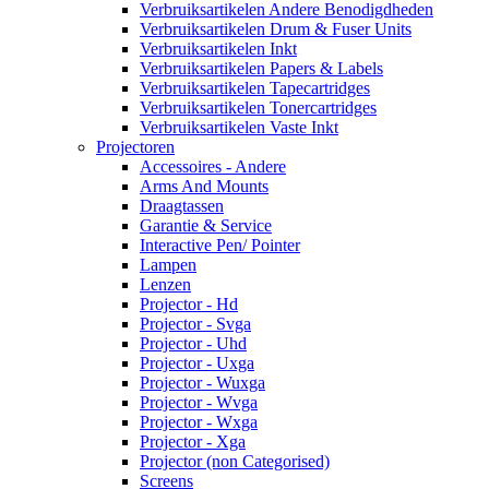
Verbruiksartikelen Andere Benodigdheden
Verbruiksartikelen Drum & Fuser Units
Verbruiksartikelen Inkt
Verbruiksartikelen Papers & Labels
Verbruiksartikelen Tapecartridges
Verbruiksartikelen Tonercartridges
Verbruiksartikelen Vaste Inkt
Projectoren
Accessoires - Andere
Arms And Mounts
Draagtassen
Garantie & Service
Interactive Pen/ Pointer
Lampen
Lenzen
Projector - Hd
Projector - Svga
Projector - Uhd
Projector - Uxga
Projector - Wuxga
Projector - Wvga
Projector - Wxga
Projector - Xga
Projector (non Categorised)
Screens