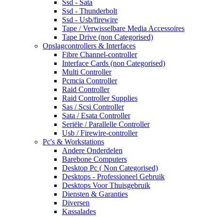
Ssd - Sata
Ssd - Thunderbolt
Ssd - Usb/firewire
Tape / Verwisselbare Media Accessoires
Tape Drive (non Categorised)
Opslagcontrollers & Interfaces
Fibre Channel-controller
Interface Cards (non Categorised)
Multi Controller
Pcmcia Controller
Raid Controller
Raid Controller Supplies
Sas / Scsi Controller
Sata / Esata Controller
Seriële / Parallelle Controller
Usb / Firewire-controller
Pc's & Workstations
Andere Onderdelen
Barebone Computers
Desktop Pc ( Non Categorised)
Desktops - Professioneel Gebruik
Desktops Voor Thuisgebruik
Diensten & Garanties
Diversen
Kassalades