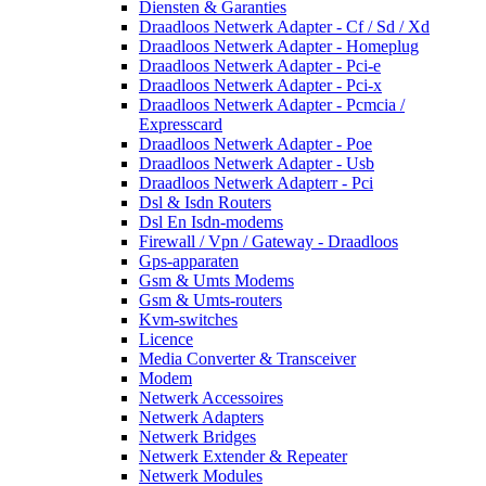
Diensten & Garanties
Draadloos Netwerk Adapter - Cf / Sd / Xd
Draadloos Netwerk Adapter - Homeplug
Draadloos Netwerk Adapter - Pci-e
Draadloos Netwerk Adapter - Pci-x
Draadloos Netwerk Adapter - Pcmcia /
Expresscard
Draadloos Netwerk Adapter - Poe
Draadloos Netwerk Adapter - Usb
Draadloos Netwerk Adapterr - Pci
Dsl & Isdn Routers
Dsl En Isdn-modems
Firewall / Vpn / Gateway - Draadloos
Gps-apparaten
Gsm & Umts Modems
Gsm & Umts-routers
Kvm-switches
Licence
Media Converter & Transceiver
Modem
Netwerk Accessoires
Netwerk Adapters
Netwerk Bridges
Netwerk Extender & Repeater
Netwerk Modules