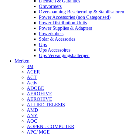
Diensten & Garanties
Omvormers
Overspanning Bescherming & Stabilisatoren
Power Accessories (non Categorised)
Power Distribution Units
Power Supplies & Adapters
Powerkabels
Solar & Acessories
Ups
Ups Accessoires
Ups Vervangingsbatterijen
Merken
3M
ACER
ACT
Activ
ADOBE
AEROHIVE
AEROHIVE
ALLIED TELESIS
AMD
ANY
AOC
AOPEN - COMPUTER
APC/ MGE