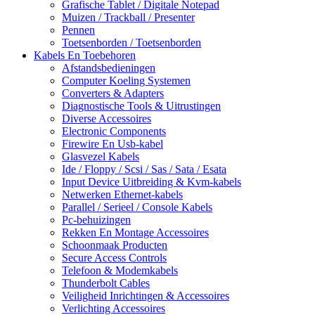
Grafische Tablet / Digitale Notepad
Muizen / Trackball / Presenter
Pennen
Toetsenborden / Toetsenborden
Kabels En Toebehoren
Afstandsbedieningen
Computer Koeling Systemen
Converters & Adapters
Diagnostische Tools & Uitrustingen
Diverse Accessoires
Electronic Components
Firewire En Usb-kabel
Glasvezel Kabels
Ide / Floppy / Scsi / Sas / Sata / Esata
Input Device Uitbreiding & Kvm-kabels
Netwerken Ethernet-kabels
Parallel / Serieel / Console Kabels
Pc-behuizingen
Rekken En Montage Accessoires
Schoonmaak Producten
Secure Access Controls
Telefoon & Modemkabels
Thunderbolt Cables
Veiligheid Inrichtingen & Accessoires
Verlichting Accessoires