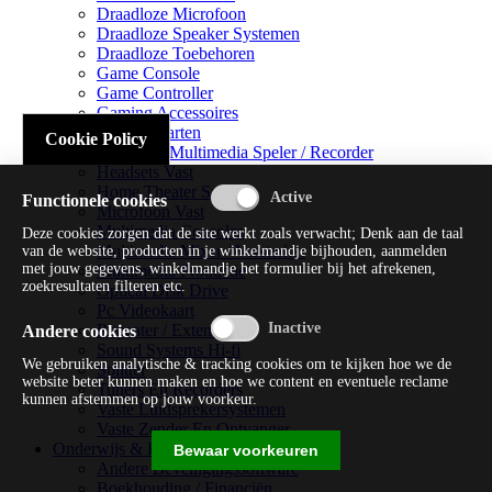
Draadloze Microfoon
Draadloze Speaker Systemen
Draadloze Toebehoren
Game Console
Game Controller
Gaming Accessoires
Geluidskaarten
Cookie Policy
Handheld Multimedia Speler / Recorder
Headsets Vast
Home Theater Systems
Functionele cookies
Microfoon Vast
Multimedia Consoles
Deze cookies zorgen dat de site werkt zoals verwacht; Denk aan de taal
Multimedia Mixer / Versterker
van de website, producten in je winkelmandje bijhouden, aanmelden
met jouw gegevens, winkelmandje het formulier bij het afrekenen,
Multimedia Productie
zoekresultaten filteren etc.
Optical Disk Drive
Pc Videokaart
Repeater / Extender
Andere cookies
Sound Systems Hi-fi
We gebruiken analytische & tracking cookies om te kijken hoe we de
Splitter
website beter kunnen maken en hoe we content en eventuele reclame
Tuners En Recorders
kunnen afstemmen op jouw voorkeur.
Vaste Luidsprekersystemen
Vaste Zender En Ontvanger
Onderwijs & Recreatie
Bewaar voorkeuren
Andere Beveiligingssoftware
Boekhouding / Financiën