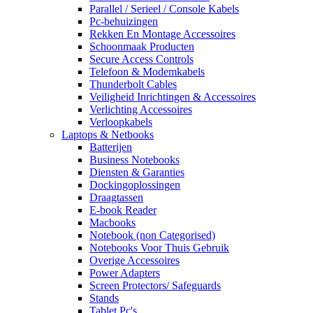
Parallel / Serieel / Console Kabels
Pc-behuizingen
Rekken En Montage Accessoires
Schoonmaak Producten
Secure Access Controls
Telefoon & Modemkabels
Thunderbolt Cables
Veiligheid Inrichtingen & Accessoires
Verlichting Accessoires
Verloopkabels
Laptops & Netbooks
Batterijen
Business Notebooks
Diensten & Garanties
Dockingoplossingen
Draagtassen
E-book Reader
Macbooks
Notebook (non Categorised)
Notebooks Voor Thuis Gebruik
Overige Accessoires
Power Adapters
Screen Protectors/ Safeguards
Stands
Tablet Pc's