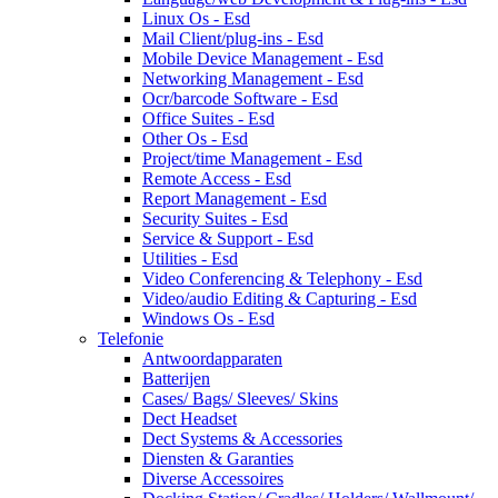
Linux Os - Esd
Mail Client/plug-ins - Esd
Mobile Device Management - Esd
Networking Management - Esd
Ocr/barcode Software - Esd
Office Suites - Esd
Other Os - Esd
Project/time Management - Esd
Remote Access - Esd
Report Management - Esd
Security Suites - Esd
Service & Support - Esd
Utilities - Esd
Video Conferencing & Telephony - Esd
Video/audio Editing & Capturing - Esd
Windows Os - Esd
Telefonie
Antwoordapparaten
Batterijen
Cases/ Bags/ Sleeves/ Skins
Dect Headset
Dect Systems & Accessories
Diensten & Garanties
Diverse Accessoires