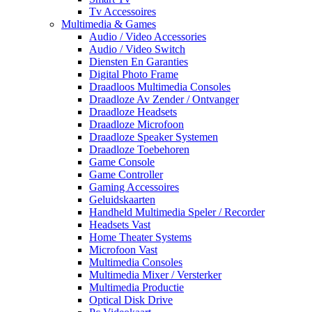
Tv Accessoires
Multimedia & Games
Audio / Video Accessories
Audio / Video Switch
Diensten En Garanties
Digital Photo Frame
Draadloos Multimedia Consoles
Draadloze Av Zender / Ontvanger
Draadloze Headsets
Draadloze Microfoon
Draadloze Speaker Systemen
Draadloze Toebehoren
Game Console
Game Controller
Gaming Accessoires
Geluidskaarten
Handheld Multimedia Speler / Recorder
Headsets Vast
Home Theater Systems
Microfoon Vast
Multimedia Consoles
Multimedia Mixer / Versterker
Multimedia Productie
Optical Disk Drive