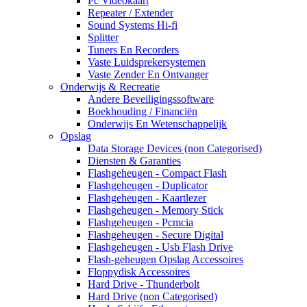
Pc Videokaart
Repeater / Extender
Sound Systems Hi-fi
Splitter
Tuners En Recorders
Vaste Luidsprekersystemen
Vaste Zender En Ontvanger
Onderwijs & Recreatie
Andere Beveiligingssoftware
Boekhouding / Financiën
Onderwijs En Wetenschappelijk
Opslag
Data Storage Devices (non Categorised)
Diensten & Garanties
Flashgeheugen - Compact Flash
Flashgeheugen - Duplicator
Flashgeheugen - Kaartlezer
Flashgeheugen - Memory Stick
Flashgeheugen - Pcmcia
Flashgeheugen - Secure Digital
Flashgeheugen - Usb Flash Drive
Flash-geheugen Opslag Accessoires
Floppydisk Accessoires
Hard Drive - Thunderbolt
Hard Drive (non Categorised)