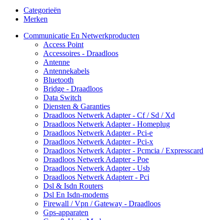
Categorieën
Merken
Communicatie En Netwerkproducten
Access Point
Accessoires - Draadloos
Antenne
Antennekabels
Bluetooth
Bridge - Draadloos
Data Switch
Diensten & Garanties
Draadloos Netwerk Adapter - Cf / Sd / Xd
Draadloos Netwerk Adapter - Homeplug
Draadloos Netwerk Adapter - Pci-e
Draadloos Netwerk Adapter - Pci-x
Draadloos Netwerk Adapter - Pcmcia / Expresscard
Draadloos Netwerk Adapter - Poe
Draadloos Netwerk Adapter - Usb
Draadloos Netwerk Adapterr - Pci
Dsl & Isdn Routers
Dsl En Isdn-modems
Firewall / Vpn / Gateway - Draadloos
Gps-apparaten