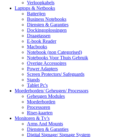
Verloopkabels
Laptops & Netbooks
Batterijen
Business Notebooks
Diensten & Garanties
Dockingoplossingen
Draagtassen
E-book Reader
Macbooks
Notebook (non Categorised)
Notebooks Voor Thuis Gebruik
Overige Accessoires
Power Adapters
Screen Protectors/ Safeguards
Stands
Tablet Pc's
Moederborden/ Geheugen/ Processors
Geheugen Modules
Moederborden
Processoren
Riser-kaarten
Monitoren & Tv’s
Arms And Mounts
Diensten & Garanties
Digital Signage/ Signage System