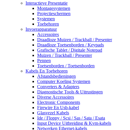
Interactieve Presentatie
Montagesystemen
Projectieschermen
Systemen
Toebehoren
Invoerapparatuur
Accessoires
Draadloze Muizen / Trackball / Presenter
Draadloze Toetsenborden / Keypads
Grafische Tablet / Digitale Notepad
Muizen / Trackball / Presenter
Pennen
Toetsenborden / Toetsenborden
Kabels En Toebehoren
Afstandsbedieningen
Computer Koeling Systemen
Converters & Adapters
Diagnostische Tools & Uitrustingen
Diverse Accessoires
Electronic Components
Firewire En Usb-kabel
Glasvezel Kabels
Ide / Floppy / Scsi / Sas / Sata / Esata
Input Device Uitbreiding & Kvm-kabels
Netwerken Ethernet-kabels