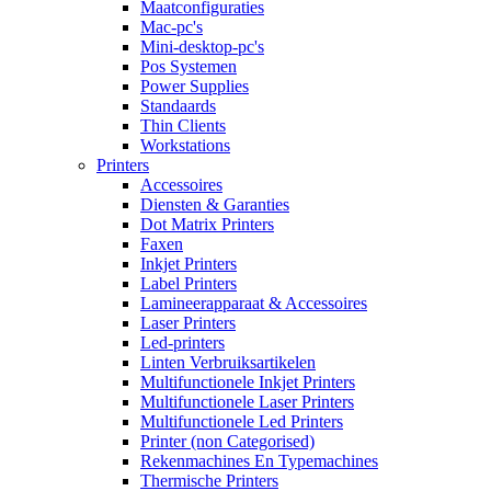
Maatconfiguraties
Mac-pc's
Mini-desktop-pc's
Pos Systemen
Power Supplies
Standaards
Thin Clients
Workstations
Printers
Accessoires
Diensten & Garanties
Dot Matrix Printers
Faxen
Inkjet Printers
Label Printers
Lamineerapparaat & Accessoires
Laser Printers
Led-printers
Linten Verbruiksartikelen
Multifunctionele Inkjet Printers
Multifunctionele Laser Printers
Multifunctionele Led Printers
Printer (non Categorised)
Rekenmachines En Typemachines
Thermische Printers