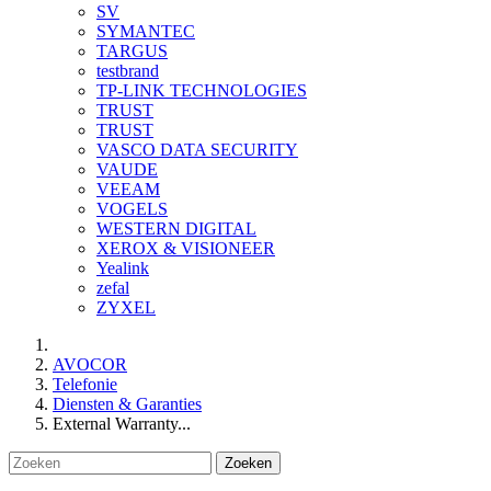
SV
SYMANTEC
TARGUS
testbrand
TP-LINK TECHNOLOGIES
TRUST
TRUST
VASCO DATA SECURITY
VAUDE
VEEAM
VOGELS
WESTERN DIGITAL
XEROX & VISIONEER
Yealink
zefal
ZYXEL
AVOCOR
Telefonie
Diensten & Garanties
External Warranty...
Zoeken