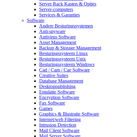
Server Rack Kasten & Opties
Server-computers
Services & Garanties
Software
Andere Besturingssystemen
Anti-spyware
Antivirus Software
Asset Management
Backup & Storage Management
Besturingssysteem Linux
Besturingssysteem Unix
Besturingssysteem Windows
Cad / Cam / Cae Software
Creative Suites
Database Management
Desktoppublishing
Emulatie Software
Encryption Software
Fax Software
Games
Graphics & Illustratie Software
Internet/web Filtering
Intrusion Detection
Mail Client Software
Mail Server Software