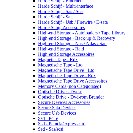
Harde Schijf - Ethernet
Harde Schijf - Multi-interface
Harde Schijf - Sas / Scsi
Harde Schijf - Sata
Harde Schijf - Usb / Firewire / E-sata
Harde Schijf Accessoires
High-end Storage - Autoloaders / Tape Library
High-end Storage - Back-up & Recovery
High-end Storage - Nas / Ndas / San
High-end Storage - Raid
High-end Storage Accessoires
Magnetic Tape - Rdx
Magnetische Tape - Lto
Magnetische Tape Drive - Lto
Magnetische Tape Drive - Rdx
Magnetische Tape Drive Accessoires
Memory Cards (non Categorised)
Optische Drive - Dvd-r
Optische Drive - Dvd-rom Brander
Secure Devices Accessories
Secure Sata Devices
Secure Usb Devices
Ssd - Pci-e
Ssd - Pcmcia/expresscard
Ssd - Sas/scsi