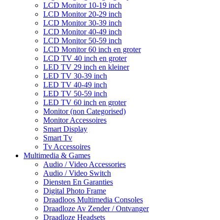
LCD Monitor 10-19 inch
LCD Monitor 20-29 inch
LCD Monitor 30-39 inch
LCD Monitor 40-49 inch
LCD Monitor 50-59 inch
LCD Monitor 60 inch en groter
LCD TV 40 inch en groter
LED TV 29 inch en kleiner
LED TV 30-39 inch
LED TV 40-49 inch
LED TV 50-59 inch
LED TV 60 inch en groter
Monitor (non Categorised)
Monitor Accessoires
Smart Display
Smart Tv
Tv Accessoires
Multimedia & Games
Audio / Video Accessories
Audio / Video Switch
Diensten En Garanties
Digital Photo Frame
Draadloos Multimedia Consoles
Draadloze Av Zender / Ontvanger
Draadloze Headsets