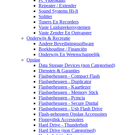
Pc Videokaart
Repeater / Extender
Sound Systems Hi-fi
Splitter
Tuners En Recorders
Vaste Luidsprekersystemen
Vaste Zender En Ontvanger
Onderwijs & Recreatie
Andere Beveiligingssoftware
Boekhouding / Financiën
Onderwijs En Wetenschappelijk
Opslag
Data Storage Devices (non Categorised)
Diensten & Garanties
Flashgeheugen - Compact Flash
Flashgeheugen - Duplicator
Flashgeheugen - Kaartlezer
Flashgeheugen - Memory Stick
Flashgeheugen - Pcmcia
Flashgeheugen - Secure Digital
Flashgeheugen - Usb Flash Drive
Flash-geheugen Opslag Accessoires
Floppydisk Accessoires
Hard Drive - Thunderbolt
Hard Drive (non Categorised)