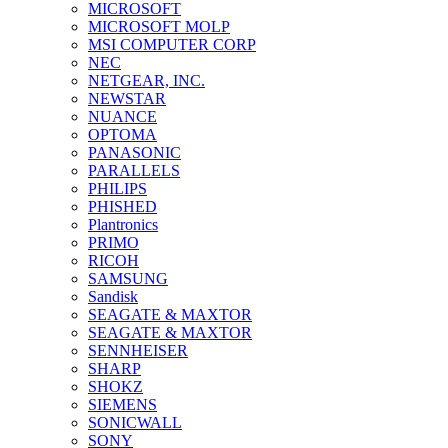
MICROSOFT
MICROSOFT MOLP
MSI COMPUTER CORP
NEC
NETGEAR, INC.
NEWSTAR
NUANCE
OPTOMA
PANASONIC
PARALLELS
PHILIPS
PHISHED
Plantronics
PRIMO
RICOH
SAMSUNG
Sandisk
SEAGATE & MAXTOR
SEAGATE & MAXTOR
SENNHEISER
SHARP
SHOKZ
SIEMENS
SONICWALL
SONY