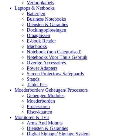
Verloopkabels
Laptops & Netbooks
Batterijen
Business Notebooks
Diensten & Garanties
Dockingoplossingen
Draagtassen
E-book Reader
Macbooks
Notebook (non Categorised)
Notebooks Voor Thuis Gebruik
Overige Accessoires
Power Adapters
Screen Protectors/ Safeguards
Stands
Tablet Pc's
Moederborden/ Geheugen/ Processors
Geheugen Modules
Moederborden
Processoren
Riser-kaarten
Monitoren & Tv’s
Arms And Mounts
Diensten & Garanties
Digital Signage/ Signage System