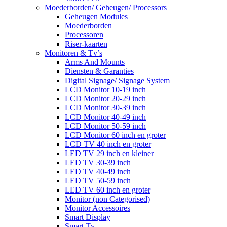
Moederborden/ Geheugen/ Processors
Geheugen Modules
Moederborden
Processoren
Riser-kaarten
Monitoren & Tv’s
Arms And Mounts
Diensten & Garanties
Digital Signage/ Signage System
LCD Monitor 10-19 inch
LCD Monitor 20-29 inch
LCD Monitor 30-39 inch
LCD Monitor 40-49 inch
LCD Monitor 50-59 inch
LCD Monitor 60 inch en groter
LCD TV 40 inch en groter
LED TV 29 inch en kleiner
LED TV 30-39 inch
LED TV 40-49 inch
LED TV 50-59 inch
LED TV 60 inch en groter
Monitor (non Categorised)
Monitor Accessoires
Smart Display
Smart Tv