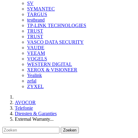
SV
SYMANTEC
TARGUS
testbrand
TP-LINK TECHNOLOGIES
TRUST
TRUST
VASCO DATA SECURITY
VAUDE
VEEAM
VOGELS
WESTERN DIGITAL
XEROX & VISIONEER
Yealink
zefal
ZYXEL
AVOCOR
Telefonie
Diensten & Garanties
External Warranty...
Zoeken