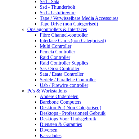
Ssd - Sata
Ssd - Thunderbolt
Ssd - Usb/firewire
Tape / Verwisselbare Media Accessoires
Tape Drive (non Categorised)
Opslagcontrollers & Interfaces
Fibre Channel-controller
Interface Cards (non Categorised)
Multi Controller
Pcmcia Controller
Raid Controller
Raid Controller Supplies
Sas / Scsi Controller
Sata / Esata Controller
Seriële / Parallelle Controller
Usb / Firewire-controller
Pc's & Workstations
Andere Onderdelen
Barebone Computers
Desktop Pc ( Non Categorised)
Desktops - Professioneel Gebruik
Desktops Voor Thuisgebruik
Diensten & Garanties
Diversen
Kassalades