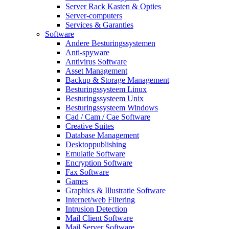
Server Rack Kasten & Opties
Server-computers
Services & Garanties
Software
Andere Besturingssystemen
Anti-spyware
Antivirus Software
Asset Management
Backup & Storage Management
Besturingssysteem Linux
Besturingssysteem Unix
Besturingssysteem Windows
Cad / Cam / Cae Software
Creative Suites
Database Management
Desktoppublishing
Emulatie Software
Encryption Software
Fax Software
Games
Graphics & Illustratie Software
Internet/web Filtering
Intrusion Detection
Mail Client Software
Mail Server Software