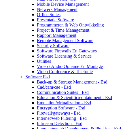
Mobile Device Management
Netwerk Management
Office Suites
Presentatie Software
Programmeren & Web Ontwikkeling
Project & Time Management
Rapport Management
Remote Management Software
Security Software
Software Firewalls En Gateways
Software Licensing & Service
Utilities
Video / Audio Opname En Montage
Video Conference & Telefonie
Software Esd
Back-up & Storage Management - Esd
Cad/cam/cae - Esd
Communication Suites - Esd
Education & Scientific/edutainment - Esd
Emulation/virtualization - Esd
Encryption Software - Esd
Firewall/gateways - Esd
Internet/web Filtering - Esd
Intrusion Detection - Esd
Language/web Development & Plug-ins - Esd