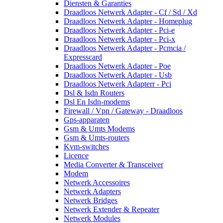
Diensten & Garanties
Draadloos Netwerk Adapter - Cf / Sd / Xd
Draadloos Netwerk Adapter - Homeplug
Draadloos Netwerk Adapter - Pci-e
Draadloos Netwerk Adapter - Pci-x
Draadloos Netwerk Adapter - Pcmcia /
Expresscard
Draadloos Netwerk Adapter - Poe
Draadloos Netwerk Adapter - Usb
Draadloos Netwerk Adapterr - Pci
Dsl & Isdn Routers
Dsl En Isdn-modems
Firewall / Vpn / Gateway - Draadloos
Gps-apparaten
Gsm & Umts Modems
Gsm & Umts-routers
Kvm-switches
Licence
Media Converter & Transceiver
Modem
Netwerk Accessoires
Netwerk Adapters
Netwerk Bridges
Netwerk Extender & Repeater
Netwerk Modules