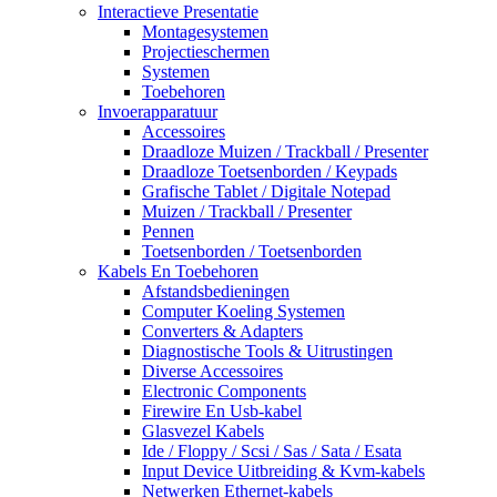
Interactieve Presentatie
Montagesystemen
Projectieschermen
Systemen
Toebehoren
Invoerapparatuur
Accessoires
Draadloze Muizen / Trackball / Presenter
Draadloze Toetsenborden / Keypads
Grafische Tablet / Digitale Notepad
Muizen / Trackball / Presenter
Pennen
Toetsenborden / Toetsenborden
Kabels En Toebehoren
Afstandsbedieningen
Computer Koeling Systemen
Converters & Adapters
Diagnostische Tools & Uitrustingen
Diverse Accessoires
Electronic Components
Firewire En Usb-kabel
Glasvezel Kabels
Ide / Floppy / Scsi / Sas / Sata / Esata
Input Device Uitbreiding & Kvm-kabels
Netwerken Ethernet-kabels