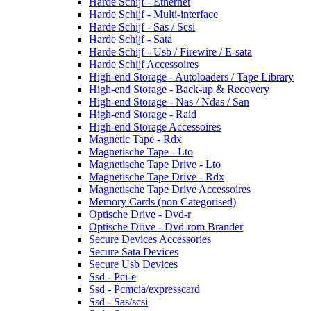
Harde Schijf - Ethernet
Harde Schijf - Multi-interface
Harde Schijf - Sas / Scsi
Harde Schijf - Sata
Harde Schijf - Usb / Firewire / E-sata
Harde Schijf Accessoires
High-end Storage - Autoloaders / Tape Library
High-end Storage - Back-up & Recovery
High-end Storage - Nas / Ndas / San
High-end Storage - Raid
High-end Storage Accessoires
Magnetic Tape - Rdx
Magnetische Tape - Lto
Magnetische Tape Drive - Lto
Magnetische Tape Drive - Rdx
Magnetische Tape Drive Accessoires
Memory Cards (non Categorised)
Optische Drive - Dvd-r
Optische Drive - Dvd-rom Brander
Secure Devices Accessories
Secure Sata Devices
Secure Usb Devices
Ssd - Pci-e
Ssd - Pcmcia/expresscard
Ssd - Sas/scsi