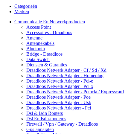
Categorieën
Merken
Communicatie En Netwerkproducten
Access Point
Accessoires - Draadloos
Antenne
Antennekabels
Bluetooth
Bridge - Draadloos
Data Switch
Diensten & Garanties
Draadloos Netwerk Adapter - Cf / Sd / Xd
Draadloos Netwerk Adapter - Homeplug
Draadloos Netwerk Adapter - Pci-e
Draadloos Netwerk Adapter - Pci-x
Draadloos Netwerk Adapter - Pcmcia / Expresscard
Draadloos Netwerk Adapter - Poe
Draadloos Netwerk Adapter - Usb
Draadloos Netwerk Adapterr - Pci
Dsl & Isdn Routers
Dsl En Isdn-modems
Firewall / Vpn / Gateway - Draadloos
Gps-apparaten