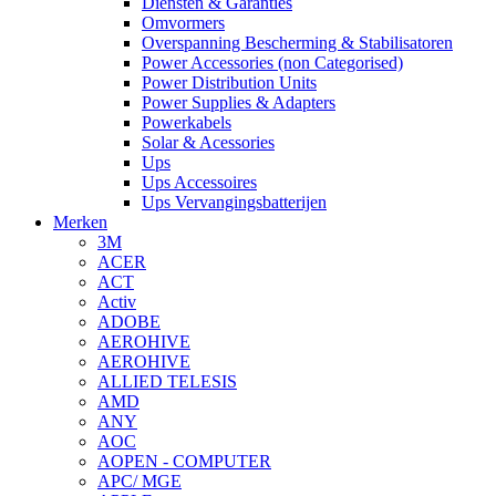
Diensten & Garanties
Omvormers
Overspanning Bescherming & Stabilisatoren
Power Accessories (non Categorised)
Power Distribution Units
Power Supplies & Adapters
Powerkabels
Solar & Acessories
Ups
Ups Accessoires
Ups Vervangingsbatterijen
Merken
3M
ACER
ACT
Activ
ADOBE
AEROHIVE
AEROHIVE
ALLIED TELESIS
AMD
ANY
AOC
AOPEN - COMPUTER
APC/ MGE