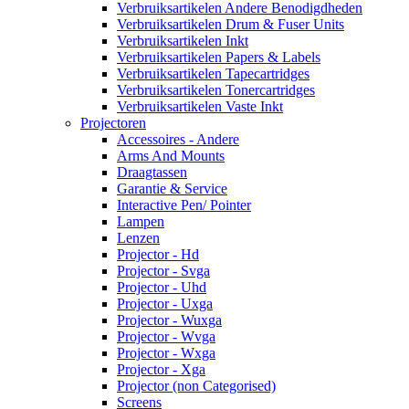
Verbruiksartikelen Andere Benodigdheden
Verbruiksartikelen Drum & Fuser Units
Verbruiksartikelen Inkt
Verbruiksartikelen Papers & Labels
Verbruiksartikelen Tapecartridges
Verbruiksartikelen Tonercartridges
Verbruiksartikelen Vaste Inkt
Projectoren
Accessoires - Andere
Arms And Mounts
Draagtassen
Garantie & Service
Interactive Pen/ Pointer
Lampen
Lenzen
Projector - Hd
Projector - Svga
Projector - Uhd
Projector - Uxga
Projector - Wuxga
Projector - Wvga
Projector - Wxga
Projector - Xga
Projector (non Categorised)
Screens