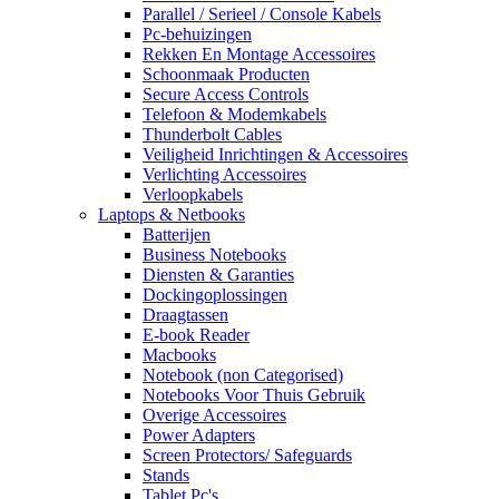
Parallel / Serieel / Console Kabels
Pc-behuizingen
Rekken En Montage Accessoires
Schoonmaak Producten
Secure Access Controls
Telefoon & Modemkabels
Thunderbolt Cables
Veiligheid Inrichtingen & Accessoires
Verlichting Accessoires
Verloopkabels
Laptops & Netbooks
Batterijen
Business Notebooks
Diensten & Garanties
Dockingoplossingen
Draagtassen
E-book Reader
Macbooks
Notebook (non Categorised)
Notebooks Voor Thuis Gebruik
Overige Accessoires
Power Adapters
Screen Protectors/ Safeguards
Stands
Tablet Pc's