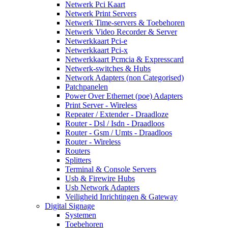
Netwerk Pci Kaart
Netwerk Print Servers
Netwerk Time-servers & Toebehoren
Netwerk Video Recorder & Server
Netwerkkaart Pci-e
Netwerkkaart Pci-x
Netwerkkaart Pcmcia & Expresscard
Netwerk-switches & Hubs
Network Adapters (non Categorised)
Patchpanelen
Power Over Ethernet (poe) Adapters
Print Server - Wireless
Repeater / Extender - Draadloze
Router - Dsl / Isdn - Draadloos
Router - Gsm / Umts - Draadloos
Router - Wireless
Routers
Splitters
Terminal & Console Servers
Usb & Firewire Hubs
Usb Network Adapters
Veiligheid Inrichtingen & Gateway
Digital Signage
Systemen
Toebehoren