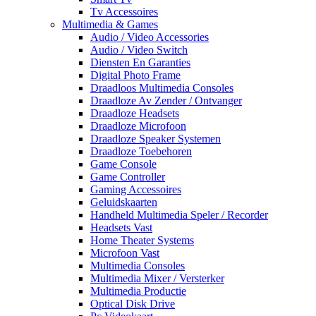
Tv Accessoires
Multimedia & Games
Audio / Video Accessories
Audio / Video Switch
Diensten En Garanties
Digital Photo Frame
Draadloos Multimedia Consoles
Draadloze Av Zender / Ontvanger
Draadloze Headsets
Draadloze Microfoon
Draadloze Speaker Systemen
Draadloze Toebehoren
Game Console
Game Controller
Gaming Accessoires
Geluidskaarten
Handheld Multimedia Speler / Recorder
Headsets Vast
Home Theater Systems
Microfoon Vast
Multimedia Consoles
Multimedia Mixer / Versterker
Multimedia Productie
Optical Disk Drive