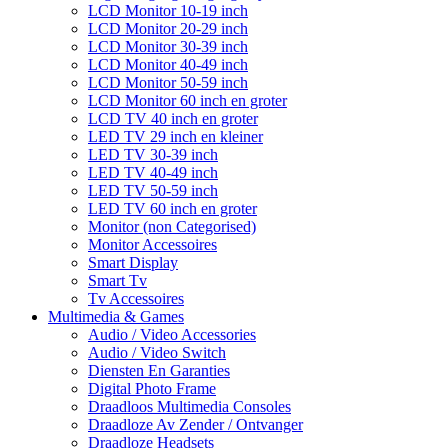
LCD Monitor 10-19 inch
LCD Monitor 20-29 inch
LCD Monitor 30-39 inch
LCD Monitor 40-49 inch
LCD Monitor 50-59 inch
LCD Monitor 60 inch en groter
LCD TV 40 inch en groter
LED TV 29 inch en kleiner
LED TV 30-39 inch
LED TV 40-49 inch
LED TV 50-59 inch
LED TV 60 inch en groter
Monitor (non Categorised)
Monitor Accessoires
Smart Display
Smart Tv
Tv Accessoires
Multimedia & Games
Audio / Video Accessories
Audio / Video Switch
Diensten En Garanties
Digital Photo Frame
Draadloos Multimedia Consoles
Draadloze Av Zender / Ontvanger
Draadloze Headsets