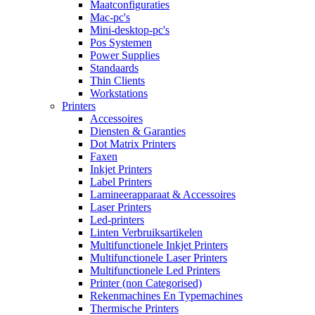
Maatconfiguraties
Mac-pc's
Mini-desktop-pc's
Pos Systemen
Power Supplies
Standaards
Thin Clients
Workstations
Printers
Accessoires
Diensten & Garanties
Dot Matrix Printers
Faxen
Inkjet Printers
Label Printers
Lamineerapparaat & Accessoires
Laser Printers
Led-printers
Linten Verbruiksartikelen
Multifunctionele Inkjet Printers
Multifunctionele Laser Printers
Multifunctionele Led Printers
Printer (non Categorised)
Rekenmachines En Typemachines
Thermische Printers