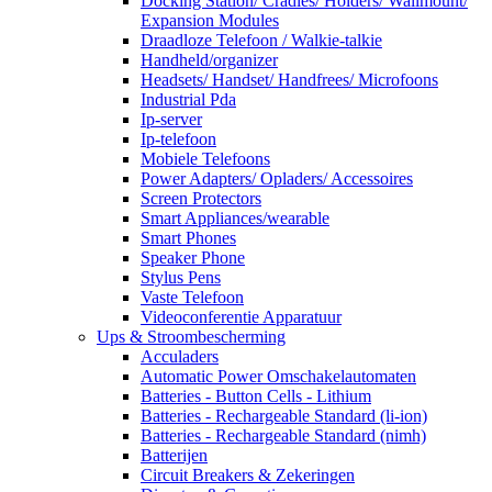
Docking Station/ Cradles/ Holders/ Wallmount/
Expansion Modules
Draadloze Telefoon / Walkie-talkie
Handheld/organizer
Headsets/ Handset/ Handfrees/ Microfoons
Industrial Pda
Ip-server
Ip-telefoon
Mobiele Telefoons
Power Adapters/ Opladers/ Accessoires
Screen Protectors
Smart Appliances/wearable
Smart Phones
Speaker Phone
Stylus Pens
Vaste Telefoon
Videoconferentie Apparatuur
Ups & Stroombescherming
Acculaders
Automatic Power Omschakelautomaten
Batteries - Button Cells - Lithium
Batteries - Rechargeable Standard (li-ion)
Batteries - Rechargeable Standard (nimh)
Batterijen
Circuit Breakers & Zekeringen