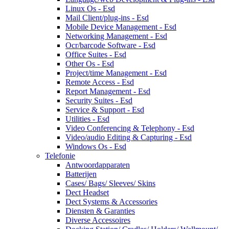
Linux Os - Esd
Mail Client/plug-ins - Esd
Mobile Device Management - Esd
Networking Management - Esd
Ocr/barcode Software - Esd
Office Suites - Esd
Other Os - Esd
Project/time Management - Esd
Remote Access - Esd
Report Management - Esd
Security Suites - Esd
Service & Support - Esd
Utilities - Esd
Video Conferencing & Telephony - Esd
Video/audio Editing & Capturing - Esd
Windows Os - Esd
Telefonie
Antwoordapparaten
Batterijen
Cases/ Bags/ Sleeves/ Skins
Dect Headset
Dect Systems & Accessories
Diensten & Garanties
Diverse Accessoires