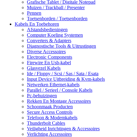
Grafische Tablet / Digitale Notepad
Muizen / Trackball / Presenter
Pennen
Toetsenborden / Toetsenborden
Kabels En Toebehoren
Afstandsbedieningen
Computer Koeling Systemen
Converters & Adapters
Diagnostische Tools & Uitrustingen
Diverse Accessoires
Electronic Components
Firewire En Usb-kabel
Glasvezel Kabels
Ide / Floppy / Scsi / Sas / Sata / Esata
Input Device Uitbreiding & Kvm-kabels
Netwerken Ethernet-kabels
Parallel / Serieel / Console Kabels
Pc-behuizingen
Rekken En Montage Accessoires
Schoonmaak Producten
Secure Access Controls
Telefoon & Modemkabels
Thunderbolt Cables
Veiligheid Inrichtingen & Accessoires
Verlichting Accessoires