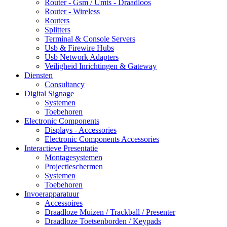
Router - Gsm / Umts - Draadloos
Router - Wireless
Routers
Splitters
Terminal & Console Servers
Usb & Firewire Hubs
Usb Network Adapters
Veiligheid Inrichtingen & Gateway
Diensten
Consultancy
Digital Signage
Systemen
Toebehoren
Electronic Components
Displays - Accessories
Electronic Components Accessories
Interactieve Presentatie
Montagesystemen
Projectieschermen
Systemen
Toebehoren
Invoerapparatuur
Accessoires
Draadloze Muizen / Trackball / Presenter
Draadloze Toetsenborden / Keypads