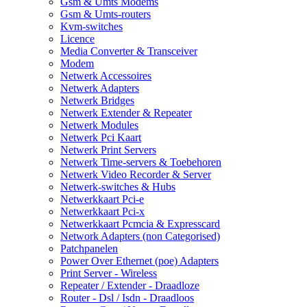
Gsm & Umts Modems
Gsm & Umts-routers
Kvm-switches
Licence
Media Converter & Transceiver
Modem
Netwerk Accessoires
Netwerk Adapters
Netwerk Bridges
Netwerk Extender & Repeater
Netwerk Modules
Netwerk Pci Kaart
Netwerk Print Servers
Netwerk Time-servers & Toebehoren
Netwerk Video Recorder & Server
Netwerk-switches & Hubs
Netwerkkaart Pci-e
Netwerkkaart Pci-x
Netwerkkaart Pcmcia & Expresscard
Network Adapters (non Categorised)
Patchpanelen
Power Over Ethernet (poe) Adapters
Print Server - Wireless
Repeater / Extender - Draadloze
Router - Dsl / Isdn - Draadloos