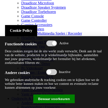
Draadloze Microfoon
Draadloze Speaker Systemen
Draadloze Toebehoren
Game Console
Game Controller
Gaming Accessoires
Geluidskaarten
Cookie Policy
Handheld Multimedia Speler / Recorder
Headsets Vast
Home Theater Systems
Functionele cookies
Microfoon Vast
Multimedia Consoles
Deze cookies zorgen dat de site werkt zoals verwacht; Denk aan de taal
Multimedia Mixer / Versterker
van de website, producten in je winkelmandje bijhouden, aanmelden
met jouw gegevens, winkelmandje het formulier bij het afrekenen,
Multimedia Productie
zoekresultaten filteren etc.
Optical Disk Drive
Pc Videokaart
Repeater / Extender
Andere cookies
Sound Systems Hi-fi
We gebruiken analytische & tracking cookies om te kijken hoe we de
Splitter
website beter kunnen maken en hoe we content en eventuele reclame
Tuners En Recorders
kunnen afstemmen op jouw voorkeur.
Vaste Luidsprekersystemen
Vaste Zender En Ontvanger
Onderwijs & Recreatie
Bewaar voorkeuren
Andere Beveiligingssoftware
Boekhouding / Financiën