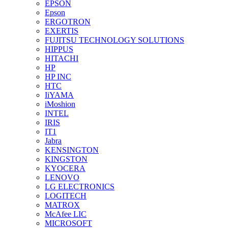
EPSON
Epson
ERGOTRON
EXERTIS
FUJITSU TECHNOLOGY SOLUTIONS
HIPPUS
HITACHI
HP
HP INC
HTC
IiYAMA
iMoshion
INTEL
IRIS
IT1
Jabra
KENSINGTON
KINGSTON
KYOCERA
LENOVO
LG ELECTRONICS
LOGITECH
MATROX
McAfee LIC
MICROSOFT