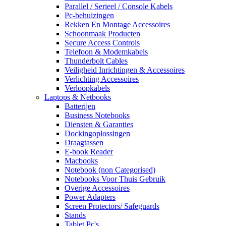
Parallel / Serieel / Console Kabels
Pc-behuizingen
Rekken En Montage Accessoires
Schoonmaak Producten
Secure Access Controls
Telefoon & Modemkabels
Thunderbolt Cables
Veiligheid Inrichtingen & Accessoires
Verlichting Accessoires
Verloopkabels
Laptops & Netbooks
Batterijen
Business Notebooks
Diensten & Garanties
Dockingoplossingen
Draagtassen
E-book Reader
Macbooks
Notebook (non Categorised)
Notebooks Voor Thuis Gebruik
Overige Accessoires
Power Adapters
Screen Protectors/ Safeguards
Stands
Tablet Pc's