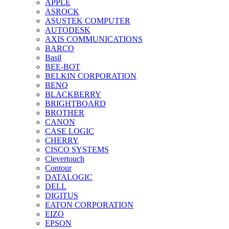
APPLE
ASROCK
ASUSTEK COMPUTER
AUTODESK
AXIS COMMUNICATIONS
BARCO
Basil
BEE-BOT
BELKIN CORPORATION
BENQ
BLACKBERRY
BRIGHTBOARD
BROTHER
CANON
CASE LOGIC
CHERRY
CISCO SYSTEMS
Clevertouch
Contour
DATALOGIC
DELL
DIGITUS
EATON CORPORATION
EIZO
EPSON