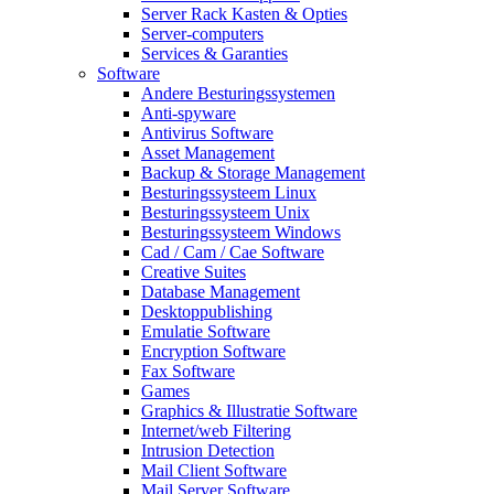
Server Rack Kasten & Opties
Server-computers
Services & Garanties
Software
Andere Besturingssystemen
Anti-spyware
Antivirus Software
Asset Management
Backup & Storage Management
Besturingssysteem Linux
Besturingssysteem Unix
Besturingssysteem Windows
Cad / Cam / Cae Software
Creative Suites
Database Management
Desktoppublishing
Emulatie Software
Encryption Software
Fax Software
Games
Graphics & Illustratie Software
Internet/web Filtering
Intrusion Detection
Mail Client Software
Mail Server Software