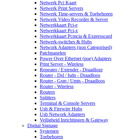
Netwerk Pci Kaart
Netwerk Print Servers
Netwerk Time-servers & Toebehoren
Netwerk Video Recorder & Server
Netwerkkaart Pci-e
Netwerkkaart Pci-x
Netwerkkaart Pcmcia & Expresscard
Netwerk-switches & Hubs
Network Adapters (non Categorised)
Patchpanelen
Power Over Ethernet (poe) Adapters
Print Server - Wireless
Repeater / Extender - Draadloze
Router - Dsl / Isdn - Draadloos
Router - Gsm / Umts - Draadloos
Router - Wireless
Routers
Splitters
Terminal & Console Servers
Usb & Firewire Hubs
Usb Network Adapters
Veiligheid Inrichtingen & Gateway
Digital Signage
Systemen
Toebehoren