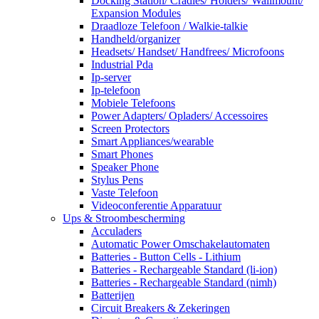
Docking Station/ Cradles/ Holders/ Wallmount/
Expansion Modules
Draadloze Telefoon / Walkie-talkie
Handheld/organizer
Headsets/ Handset/ Handfrees/ Microfoons
Industrial Pda
Ip-server
Ip-telefoon
Mobiele Telefoons
Power Adapters/ Opladers/ Accessoires
Screen Protectors
Smart Appliances/wearable
Smart Phones
Speaker Phone
Stylus Pens
Vaste Telefoon
Videoconferentie Apparatuur
Ups & Stroombescherming
Acculaders
Automatic Power Omschakelautomaten
Batteries - Button Cells - Lithium
Batteries - Rechargeable Standard (li-ion)
Batteries - Rechargeable Standard (nimh)
Batterijen
Circuit Breakers & Zekeringen