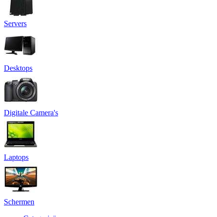
Servers
Desktops
Digitale Camera's
Laptops
Schermen