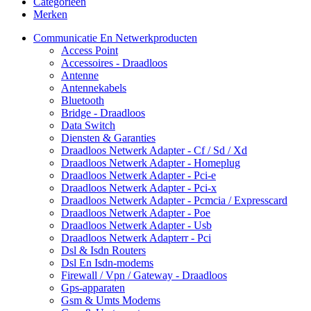
Categorieën
Merken
Communicatie En Netwerkproducten
Access Point
Accessoires - Draadloos
Antenne
Antennekabels
Bluetooth
Bridge - Draadloos
Data Switch
Diensten & Garanties
Draadloos Netwerk Adapter - Cf / Sd / Xd
Draadloos Netwerk Adapter - Homeplug
Draadloos Netwerk Adapter - Pci-e
Draadloos Netwerk Adapter - Pci-x
Draadloos Netwerk Adapter - Pcmcia / Expresscard
Draadloos Netwerk Adapter - Poe
Draadloos Netwerk Adapter - Usb
Draadloos Netwerk Adapterr - Pci
Dsl & Isdn Routers
Dsl En Isdn-modems
Firewall / Vpn / Gateway - Draadloos
Gps-apparaten
Gsm & Umts Modems