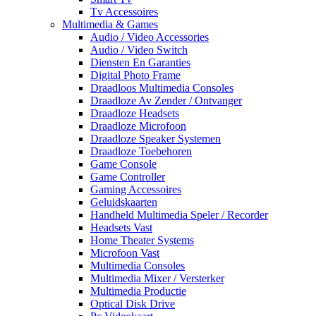
Tv Accessoires
Multimedia & Games
Audio / Video Accessories
Audio / Video Switch
Diensten En Garanties
Digital Photo Frame
Draadloos Multimedia Consoles
Draadloze Av Zender / Ontvanger
Draadloze Headsets
Draadloze Microfoon
Draadloze Speaker Systemen
Draadloze Toebehoren
Game Console
Game Controller
Gaming Accessoires
Geluidskaarten
Handheld Multimedia Speler / Recorder
Headsets Vast
Home Theater Systems
Microfoon Vast
Multimedia Consoles
Multimedia Mixer / Versterker
Multimedia Productie
Optical Disk Drive