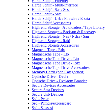
Harde Schijf - Ethernet
Harde Schijf - Multi-interface
Harde Schijf - Sas / Scsi
Harde Schijf - Sata
Harde Schijf - Usb / Firewire / E-sata
Harde Schijf Accessoires
High-end Storage - Autoloaders / Tape Library
High-end Storage - Back-up & Recovery
High-end Storage - Nas / Ndas / San
High-end Storage - Raid
High-end Storage Accessoires
Magnetic Tape - Rdx
Magnetische Tape - Lto
Magnetische Tape Drive - Lto
Magnetische Tape Drive - Rdx
Magnetische Tape Drive Accessoires
Memory Cards (non Categorised)
Optische Drive - Dvd-r
Optische Drive - Dvd-rom Brander
Secure Devices Accessories
Secure Sata Devices
Secure Usb Devices
Ssd - Pci-e
Ssd - Pcmcia/expresscard
Ssd - Sas/scsi