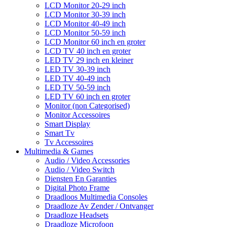
LCD Monitor 20-29 inch
LCD Monitor 30-39 inch
LCD Monitor 40-49 inch
LCD Monitor 50-59 inch
LCD Monitor 60 inch en groter
LCD TV 40 inch en groter
LED TV 29 inch en kleiner
LED TV 30-39 inch
LED TV 40-49 inch
LED TV 50-59 inch
LED TV 60 inch en groter
Monitor (non Categorised)
Monitor Accessoires
Smart Display
Smart Tv
Tv Accessoires
Multimedia & Games
Audio / Video Accessories
Audio / Video Switch
Diensten En Garanties
Digital Photo Frame
Draadloos Multimedia Consoles
Draadloze Av Zender / Ontvanger
Draadloze Headsets
Draadloze Microfoon