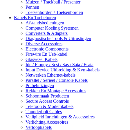
Muizen / Trackball / Presenter
Pennen
Toetsenborden / Toetsenborden
Kabels En Toebehoren
Afstandsbedieningen
Computer Koeling Systemen
Converters & Adapters
Diagnostische Tools & Uitrustingen
Diverse Accessoires
Electronic Components
Firewire En Usb-kabel
Glasvezel Kabels
Ide / Floppy / Scsi / Sas / Sata / Esata
Input Device Uitbreiding & Kvm-kabels
Netwerken Ethernet-kabels
Parallel / Serieel / Console Kabels
Pc-behuizingen
Rekken En Montage Accessoires
Schoonmaak Producten
Secure Access Controls
Telefoon & Modemkabels
Thunderbolt Cables
Veiligheid Inrichtingen & Accessoires
Verlichting Accessoires
Verloopkabels