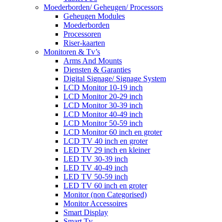
Moederborden/ Geheugen/ Processors
Geheugen Modules
Moederborden
Processoren
Riser-kaarten
Monitoren & Tv’s
Arms And Mounts
Diensten & Garanties
Digital Signage/ Signage System
LCD Monitor 10-19 inch
LCD Monitor 20-29 inch
LCD Monitor 30-39 inch
LCD Monitor 40-49 inch
LCD Monitor 50-59 inch
LCD Monitor 60 inch en groter
LCD TV 40 inch en groter
LED TV 29 inch en kleiner
LED TV 30-39 inch
LED TV 40-49 inch
LED TV 50-59 inch
LED TV 60 inch en groter
Monitor (non Categorised)
Monitor Accessoires
Smart Display
Smart Tv