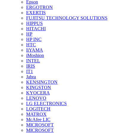
Epson
ERGOTRON
EXERTIS
FUJITSU TECHNOLOGY SOLUTIONS
HIPPUS
HITACHI
HP
HP INC
HTC
IiYAMA
iMoshion
INTEL
IRIS
IT1
Jabra
KENSINGTON
KINGSTON
KYOCERA
LENOVO
LG ELECTRONICS
LOGITECH
MATROX
McAfee LIC
MICROSOFT
MICROSOFT