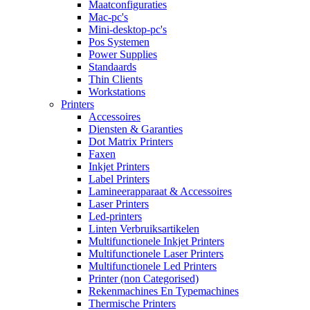
Maatconfiguraties
Mac-pc's
Mini-desktop-pc's
Pos Systemen
Power Supplies
Standaards
Thin Clients
Workstations
Printers
Accessoires
Diensten & Garanties
Dot Matrix Printers
Faxen
Inkjet Printers
Label Printers
Lamineerapparaat & Accessoires
Laser Printers
Led-printers
Linten Verbruiksartikelen
Multifunctionele Inkjet Printers
Multifunctionele Laser Printers
Multifunctionele Led Printers
Printer (non Categorised)
Rekenmachines En Typemachines
Thermische Printers