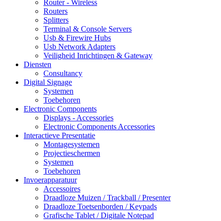
Router - Wireless
Routers
Splitters
Terminal & Console Servers
Usb & Firewire Hubs
Usb Network Adapters
Veiligheid Inrichtingen & Gateway
Diensten
Consultancy
Digital Signage
Systemen
Toebehoren
Electronic Components
Displays - Accessories
Electronic Components Accessories
Interactieve Presentatie
Montagesystemen
Projectieschermen
Systemen
Toebehoren
Invoerapparatuur
Accessoires
Draadloze Muizen / Trackball / Presenter
Draadloze Toetsenborden / Keypads
Grafische Tablet / Digitale Notepad