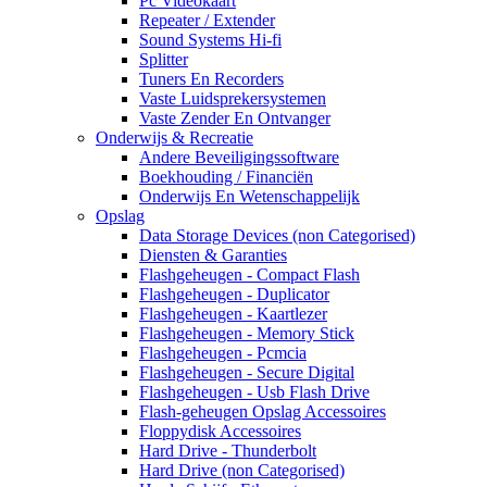
Pc Videokaart
Repeater / Extender
Sound Systems Hi-fi
Splitter
Tuners En Recorders
Vaste Luidsprekersystemen
Vaste Zender En Ontvanger
Onderwijs & Recreatie
Andere Beveiligingssoftware
Boekhouding / Financiën
Onderwijs En Wetenschappelijk
Opslag
Data Storage Devices (non Categorised)
Diensten & Garanties
Flashgeheugen - Compact Flash
Flashgeheugen - Duplicator
Flashgeheugen - Kaartlezer
Flashgeheugen - Memory Stick
Flashgeheugen - Pcmcia
Flashgeheugen - Secure Digital
Flashgeheugen - Usb Flash Drive
Flash-geheugen Opslag Accessoires
Floppydisk Accessoires
Hard Drive - Thunderbolt
Hard Drive (non Categorised)