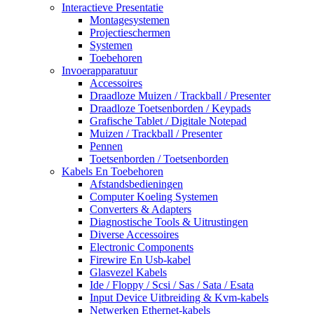
Interactieve Presentatie
Montagesystemen
Projectieschermen
Systemen
Toebehoren
Invoerapparatuur
Accessoires
Draadloze Muizen / Trackball / Presenter
Draadloze Toetsenborden / Keypads
Grafische Tablet / Digitale Notepad
Muizen / Trackball / Presenter
Pennen
Toetsenborden / Toetsenborden
Kabels En Toebehoren
Afstandsbedieningen
Computer Koeling Systemen
Converters & Adapters
Diagnostische Tools & Uitrustingen
Diverse Accessoires
Electronic Components
Firewire En Usb-kabel
Glasvezel Kabels
Ide / Floppy / Scsi / Sas / Sata / Esata
Input Device Uitbreiding & Kvm-kabels
Netwerken Ethernet-kabels