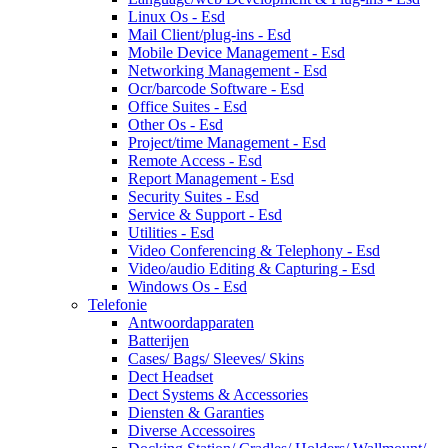
Linux Os - Esd
Mail Client/plug-ins - Esd
Mobile Device Management - Esd
Networking Management - Esd
Ocr/barcode Software - Esd
Office Suites - Esd
Other Os - Esd
Project/time Management - Esd
Remote Access - Esd
Report Management - Esd
Security Suites - Esd
Service & Support - Esd
Utilities - Esd
Video Conferencing & Telephony - Esd
Video/audio Editing & Capturing - Esd
Windows Os - Esd
Telefonie
Antwoordapparaten
Batterijen
Cases/ Bags/ Sleeves/ Skins
Dect Headset
Dect Systems & Accessories
Diensten & Garanties
Diverse Accessoires