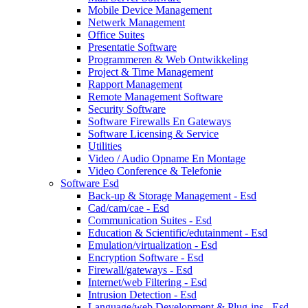
Mobile Device Management
Netwerk Management
Office Suites
Presentatie Software
Programmeren & Web Ontwikkeling
Project & Time Management
Rapport Management
Remote Management Software
Security Software
Software Firewalls En Gateways
Software Licensing & Service
Utilities
Video / Audio Opname En Montage
Video Conference & Telefonie
Software Esd
Back-up & Storage Management - Esd
Cad/cam/cae - Esd
Communication Suites - Esd
Education & Scientific/edutainment - Esd
Emulation/virtualization - Esd
Encryption Software - Esd
Firewall/gateways - Esd
Internet/web Filtering - Esd
Intrusion Detection - Esd
Language/web Development & Plug-ins - Esd