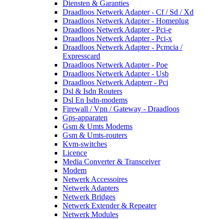
Diensten & Garanties
Draadloos Netwerk Adapter - Cf / Sd / Xd
Draadloos Netwerk Adapter - Homeplug
Draadloos Netwerk Adapter - Pci-e
Draadloos Netwerk Adapter - Pci-x
Draadloos Netwerk Adapter - Pcmcia /
Expresscard
Draadloos Netwerk Adapter - Poe
Draadloos Netwerk Adapter - Usb
Draadloos Netwerk Adapterr - Pci
Dsl & Isdn Routers
Dsl En Isdn-modems
Firewall / Vpn / Gateway - Draadloos
Gps-apparaten
Gsm & Umts Modems
Gsm & Umts-routers
Kvm-switches
Licence
Media Converter & Transceiver
Modem
Netwerk Accessoires
Netwerk Adapters
Netwerk Bridges
Netwerk Extender & Repeater
Netwerk Modules