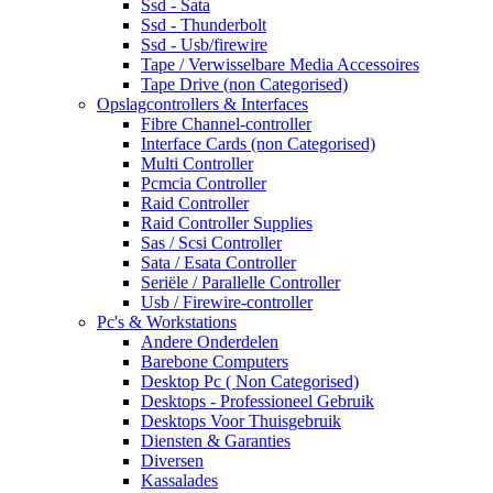
Ssd - Sata
Ssd - Thunderbolt
Ssd - Usb/firewire
Tape / Verwisselbare Media Accessoires
Tape Drive (non Categorised)
Opslagcontrollers & Interfaces
Fibre Channel-controller
Interface Cards (non Categorised)
Multi Controller
Pcmcia Controller
Raid Controller
Raid Controller Supplies
Sas / Scsi Controller
Sata / Esata Controller
Seriële / Parallelle Controller
Usb / Firewire-controller
Pc's & Workstations
Andere Onderdelen
Barebone Computers
Desktop Pc ( Non Categorised)
Desktops - Professioneel Gebruik
Desktops Voor Thuisgebruik
Diensten & Garanties
Diversen
Kassalades