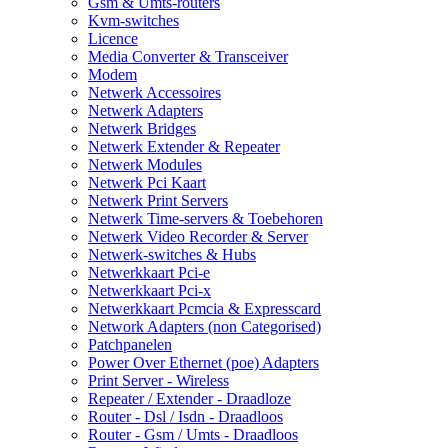
Gsm & Umts-routers
Kvm-switches
Licence
Media Converter & Transceiver
Modem
Netwerk Accessoires
Netwerk Adapters
Netwerk Bridges
Netwerk Extender & Repeater
Netwerk Modules
Netwerk Pci Kaart
Netwerk Print Servers
Netwerk Time-servers & Toebehoren
Netwerk Video Recorder & Server
Netwerk-switches & Hubs
Netwerkkaart Pci-e
Netwerkkaart Pci-x
Netwerkkaart Pcmcia & Expresscard
Network Adapters (non Categorised)
Patchpanelen
Power Over Ethernet (poe) Adapters
Print Server - Wireless
Repeater / Extender - Draadloze
Router - Dsl / Isdn - Draadloos
Router - Gsm / Umts - Draadloos