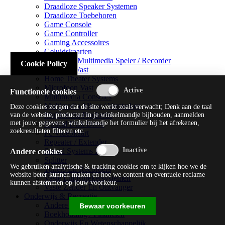
Draadloze Speaker Systemen
Draadloze Toebehoren
Game Console
Game Controller
Gaming Accessoires
Geluidskaarten
Handheld Multimedia Speler / Recorder
Cookie Policy
Headsets Vast
Home Theater Systems
Microfoon Vast
Functionele cookies
Multimedia Consoles
Multimedia Mixer / Versterker
Deze cookies zorgen dat de site werkt zoals verwacht; Denk aan de taal
Multimedia Productie
van de website, producten in je winkelmandje bijhouden, aanmelden
met jouw gegevens, winkelmandje het formulier bij het afrekenen,
Optical Disk Drive
zoekresultaten filteren etc.
Pc Videokaart
Repeater / Extender
Sound Systems Hi-fi
Andere cookies
Splitter
We gebruiken analytische & tracking cookies om te kijken hoe we de
Tuners En Recorders
website beter kunnen maken en hoe we content en eventuele reclame
Vaste Luidsprekersystemen
kunnen afstemmen op jouw voorkeur.
Vaste Zender En Ontvanger
Onderwijs & Recreatie
Andere Beveiligingssoftware
Bewaar voorkeuren
Boekhouding / Financiën
Onderwijs En Wetenschappelijk