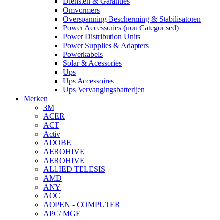
Diensten & Garanties
Omvormers
Overspanning Bescherming & Stabilisatoren
Power Accessories (non Categorised)
Power Distribution Units
Power Supplies & Adapters
Powerkabels
Solar & Acessories
Ups
Ups Accessoires
Ups Vervangingsbatterijen
Merken
3M
ACER
ACT
Activ
ADOBE
AEROHIVE
AEROHIVE
ALLIED TELESIS
AMD
ANY
AOC
AOPEN - COMPUTER
APC/ MGE