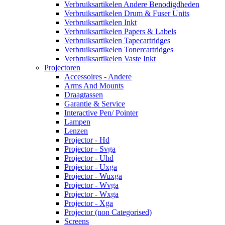
Verbruiksartikelen Andere Benodigdheden
Verbruiksartikelen Drum & Fuser Units
Verbruiksartikelen Inkt
Verbruiksartikelen Papers & Labels
Verbruiksartikelen Tapecartridges
Verbruiksartikelen Tonercartridges
Verbruiksartikelen Vaste Inkt
Projectoren
Accessoires - Andere
Arms And Mounts
Draagtassen
Garantie & Service
Interactive Pen/ Pointer
Lampen
Lenzen
Projector - Hd
Projector - Svga
Projector - Uhd
Projector - Uxga
Projector - Wuxga
Projector - Wvga
Projector - Wxga
Projector - Xga
Projector (non Categorised)
Screens