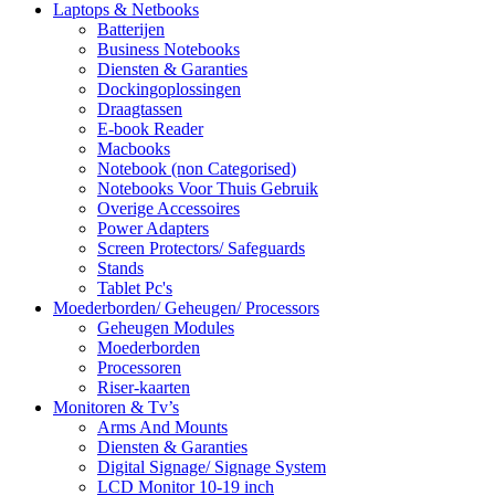
Laptops & Netbooks
Batterijen
Business Notebooks
Diensten & Garanties
Dockingoplossingen
Draagtassen
E-book Reader
Macbooks
Notebook (non Categorised)
Notebooks Voor Thuis Gebruik
Overige Accessoires
Power Adapters
Screen Protectors/ Safeguards
Stands
Tablet Pc's
Moederborden/ Geheugen/ Processors
Geheugen Modules
Moederborden
Processoren
Riser-kaarten
Monitoren & Tv’s
Arms And Mounts
Diensten & Garanties
Digital Signage/ Signage System
LCD Monitor 10-19 inch