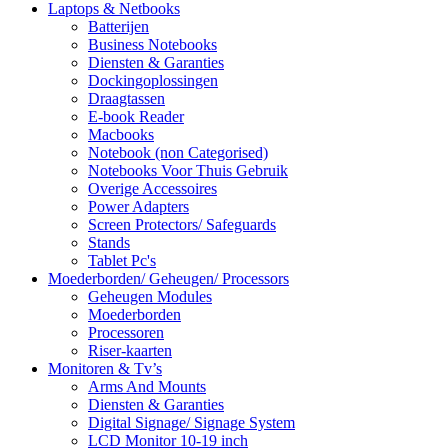
Laptops & Netbooks
Batterijen
Business Notebooks
Diensten & Garanties
Dockingoplossingen
Draagtassen
E-book Reader
Macbooks
Notebook (non Categorised)
Notebooks Voor Thuis Gebruik
Overige Accessoires
Power Adapters
Screen Protectors/ Safeguards
Stands
Tablet Pc's
Moederborden/ Geheugen/ Processors
Geheugen Modules
Moederborden
Processoren
Riser-kaarten
Monitoren & Tv’s
Arms And Mounts
Diensten & Garanties
Digital Signage/ Signage System
LCD Monitor 10-19 inch