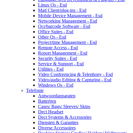
Linux Os - Esd
Mail Client/plug-ins - Esd
Mobile Device Management - Esd
Networking Management - Esd
Ocr/barcode Software - Esd
Office Suites - Esd
Other Os - Esd
Project/time Management - Esd
Remote Access - Esd
Report Management - Esd
Security Suites - Esd
Service & Support - Esd
Utilities - Esd
Video Conferencing & Telephony - Esd
Video/audio Editing & Capturing - Esd
Windows Os - Esd
Telefonie
Antwoordapparaten
Batterijen
Cases/ Bags/ Sleeves/ Skins
Dect Headset
Dect Systems & Accessories
Diensten & Garanties
Diverse Accessoires