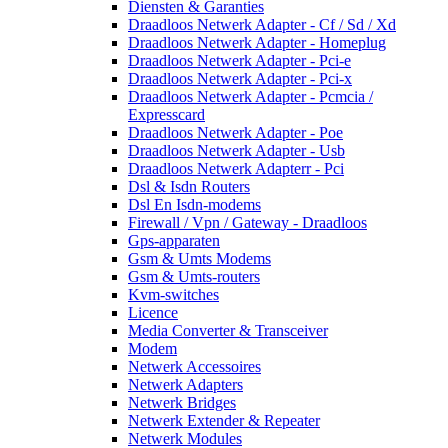
Diensten & Garanties
Draadloos Netwerk Adapter - Cf / Sd / Xd
Draadloos Netwerk Adapter - Homeplug
Draadloos Netwerk Adapter - Pci-e
Draadloos Netwerk Adapter - Pci-x
Draadloos Netwerk Adapter - Pcmcia /
Expresscard
Draadloos Netwerk Adapter - Poe
Draadloos Netwerk Adapter - Usb
Draadloos Netwerk Adapterr - Pci
Dsl & Isdn Routers
Dsl En Isdn-modems
Firewall / Vpn / Gateway - Draadloos
Gps-apparaten
Gsm & Umts Modems
Gsm & Umts-routers
Kvm-switches
Licence
Media Converter & Transceiver
Modem
Netwerk Accessoires
Netwerk Adapters
Netwerk Bridges
Netwerk Extender & Repeater
Netwerk Modules