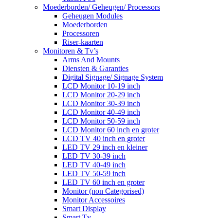
Moederborden/ Geheugen/ Processors
Geheugen Modules
Moederborden
Processoren
Riser-kaarten
Monitoren & Tv’s
Arms And Mounts
Diensten & Garanties
Digital Signage/ Signage System
LCD Monitor 10-19 inch
LCD Monitor 20-29 inch
LCD Monitor 30-39 inch
LCD Monitor 40-49 inch
LCD Monitor 50-59 inch
LCD Monitor 60 inch en groter
LCD TV 40 inch en groter
LED TV 29 inch en kleiner
LED TV 30-39 inch
LED TV 40-49 inch
LED TV 50-59 inch
LED TV 60 inch en groter
Monitor (non Categorised)
Monitor Accessoires
Smart Display
Smart Tv