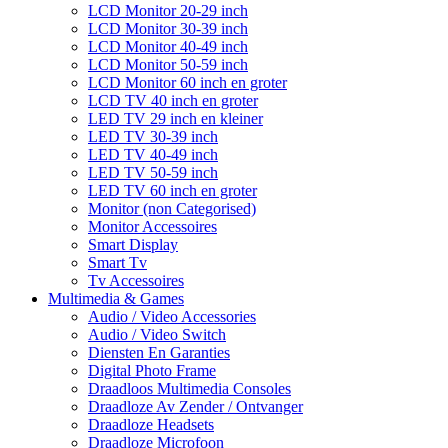
LCD Monitor 20-29 inch
LCD Monitor 30-39 inch
LCD Monitor 40-49 inch
LCD Monitor 50-59 inch
LCD Monitor 60 inch en groter
LCD TV 40 inch en groter
LED TV 29 inch en kleiner
LED TV 30-39 inch
LED TV 40-49 inch
LED TV 50-59 inch
LED TV 60 inch en groter
Monitor (non Categorised)
Monitor Accessoires
Smart Display
Smart Tv
Tv Accessoires
Multimedia & Games
Audio / Video Accessories
Audio / Video Switch
Diensten En Garanties
Digital Photo Frame
Draadloos Multimedia Consoles
Draadloze Av Zender / Ontvanger
Draadloze Headsets
Draadloze Microfoon