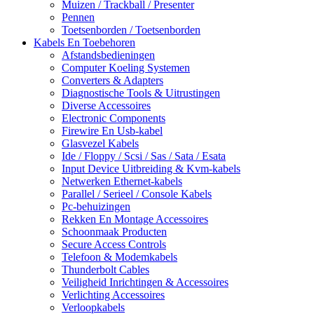
Muizen / Trackball / Presenter
Pennen
Toetsenborden / Toetsenborden
Kabels En Toebehoren
Afstandsbedieningen
Computer Koeling Systemen
Converters & Adapters
Diagnostische Tools & Uitrustingen
Diverse Accessoires
Electronic Components
Firewire En Usb-kabel
Glasvezel Kabels
Ide / Floppy / Scsi / Sas / Sata / Esata
Input Device Uitbreiding & Kvm-kabels
Netwerken Ethernet-kabels
Parallel / Serieel / Console Kabels
Pc-behuizingen
Rekken En Montage Accessoires
Schoonmaak Producten
Secure Access Controls
Telefoon & Modemkabels
Thunderbolt Cables
Veiligheid Inrichtingen & Accessoires
Verlichting Accessoires
Verloopkabels