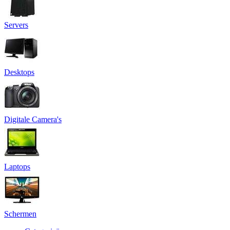
Servers
Desktops
Digitale Camera's
Laptops
Schermen