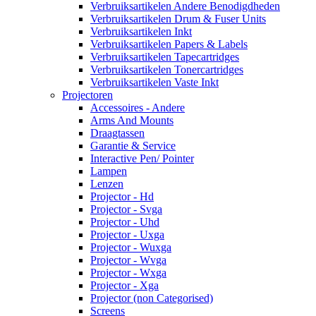
Verbruiksartikelen Andere Benodigdheden
Verbruiksartikelen Drum & Fuser Units
Verbruiksartikelen Inkt
Verbruiksartikelen Papers & Labels
Verbruiksartikelen Tapecartridges
Verbruiksartikelen Tonercartridges
Verbruiksartikelen Vaste Inkt
Projectoren
Accessoires - Andere
Arms And Mounts
Draagtassen
Garantie & Service
Interactive Pen/ Pointer
Lampen
Lenzen
Projector - Hd
Projector - Svga
Projector - Uhd
Projector - Uxga
Projector - Wuxga
Projector - Wvga
Projector - Wxga
Projector - Xga
Projector (non Categorised)
Screens