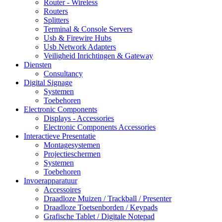
Router - Wireless
Routers
Splitters
Terminal & Console Servers
Usb & Firewire Hubs
Usb Network Adapters
Veiligheid Inrichtingen & Gateway
Diensten
Consultancy
Digital Signage
Systemen
Toebehoren
Electronic Components
Displays - Accessories
Electronic Components Accessories
Interactieve Presentatie
Montagesystemen
Projectieschermen
Systemen
Toebehoren
Invoerapparatuur
Accessoires
Draadloze Muizen / Trackball / Presenter
Draadloze Toetsenborden / Keypads
Grafische Tablet / Digitale Notepad