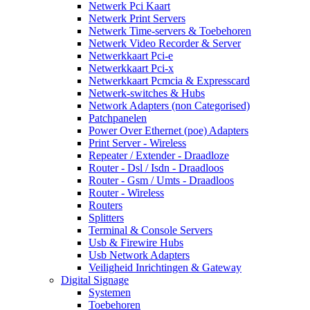
Netwerk Pci Kaart
Netwerk Print Servers
Netwerk Time-servers & Toebehoren
Netwerk Video Recorder & Server
Netwerkkaart Pci-e
Netwerkkaart Pci-x
Netwerkkaart Pcmcia & Expresscard
Netwerk-switches & Hubs
Network Adapters (non Categorised)
Patchpanelen
Power Over Ethernet (poe) Adapters
Print Server - Wireless
Repeater / Extender - Draadloze
Router - Dsl / Isdn - Draadloos
Router - Gsm / Umts - Draadloos
Router - Wireless
Routers
Splitters
Terminal & Console Servers
Usb & Firewire Hubs
Usb Network Adapters
Veiligheid Inrichtingen & Gateway
Digital Signage
Systemen
Toebehoren