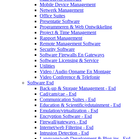
Mobile Device Management
Netwerk Management
Office Suites
Presentatie Software
Programmeren & Web Ontwikkeling
Project & Time Management
Rapport Management
Remote Management Software
Security Software
Software Firewalls En Gateways
Software Licensing & Service
Utilities
Video / Audio Opname En Montage
Video Conference & Telefonie
Software Esd
Back-up & Storage Management - Esd
Cad/cam/cae - Esd
Communication Suites - Esd
Education & Scientific/edutainment - Esd
Emulation/virtualization - Esd
Encryption Software - Esd
Firewall/gateways - Esd
Internet/web Filtering - Esd
Intrusion Detection - Esd
Language/web Development & Plug-ins - Esd