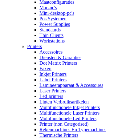
Maatconfiguraties
Mac-pc's
Mini-desktop-pc's
Pos Systemen
Power Supplies
Standaards
Thin Clients
Workstations
Printers
Accessoires
Diensten & Garanties
Dot Matrix Printers
Faxen
Inkjet Printers
Label Printers
Lamineerapparaat & Accessoires
Laser Printers
Led-printers
Linten Verbruiksartikelen
Multifunctionele Inkjet Printers
Multifunctionele Laser Printers
Multifunctionele Led Printers
Printer (non Categorised)
Rekenmachines En Typemachines
Thermische Printers