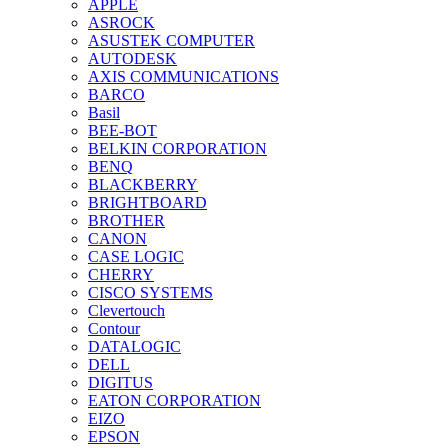
APPLE
ASROCK
ASUSTEK COMPUTER
AUTODESK
AXIS COMMUNICATIONS
BARCO
Basil
BEE-BOT
BELKIN CORPORATION
BENQ
BLACKBERRY
BRIGHTBOARD
BROTHER
CANON
CASE LOGIC
CHERRY
CISCO SYSTEMS
Clevertouch
Contour
DATALOGIC
DELL
DIGITUS
EATON CORPORATION
EIZO
EPSON