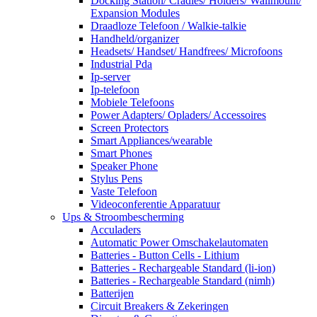
Docking Station/ Cradles/ Holders/ Wallmount/
Expansion Modules
Draadloze Telefoon / Walkie-talkie
Handheld/organizer
Headsets/ Handset/ Handfrees/ Microfoons
Industrial Pda
Ip-server
Ip-telefoon
Mobiele Telefoons
Power Adapters/ Opladers/ Accessoires
Screen Protectors
Smart Appliances/wearable
Smart Phones
Speaker Phone
Stylus Pens
Vaste Telefoon
Videoconferentie Apparatuur
Ups & Stroombescherming
Acculaders
Automatic Power Omschakelautomaten
Batteries - Button Cells - Lithium
Batteries - Rechargeable Standard (li-ion)
Batteries - Rechargeable Standard (nimh)
Batterijen
Circuit Breakers & Zekeringen