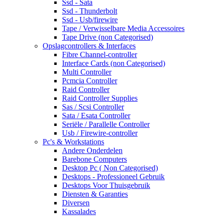
Ssd - Sata
Ssd - Thunderbolt
Ssd - Usb/firewire
Tape / Verwisselbare Media Accessoires
Tape Drive (non Categorised)
Opslagcontrollers & Interfaces
Fibre Channel-controller
Interface Cards (non Categorised)
Multi Controller
Pcmcia Controller
Raid Controller
Raid Controller Supplies
Sas / Scsi Controller
Sata / Esata Controller
Seriële / Parallelle Controller
Usb / Firewire-controller
Pc's & Workstations
Andere Onderdelen
Barebone Computers
Desktop Pc ( Non Categorised)
Desktops - Professioneel Gebruik
Desktops Voor Thuisgebruik
Diensten & Garanties
Diversen
Kassalades