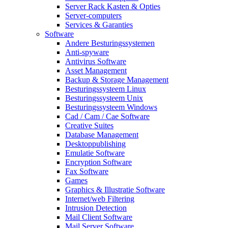
Server Rack Kasten & Opties
Server-computers
Services & Garanties
Software
Andere Besturingssystemen
Anti-spyware
Antivirus Software
Asset Management
Backup & Storage Management
Besturingssysteem Linux
Besturingssysteem Unix
Besturingssysteem Windows
Cad / Cam / Cae Software
Creative Suites
Database Management
Desktoppublishing
Emulatie Software
Encryption Software
Fax Software
Games
Graphics & Illustratie Software
Internet/web Filtering
Intrusion Detection
Mail Client Software
Mail Server Software