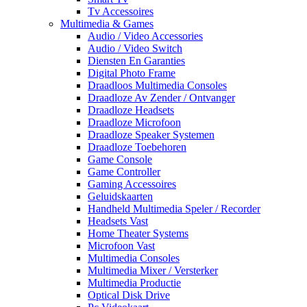
Tv Accessoires
Multimedia & Games
Audio / Video Accessories
Audio / Video Switch
Diensten En Garanties
Digital Photo Frame
Draadloos Multimedia Consoles
Draadloze Av Zender / Ontvanger
Draadloze Headsets
Draadloze Microfoon
Draadloze Speaker Systemen
Draadloze Toebehoren
Game Console
Game Controller
Gaming Accessoires
Geluidskaarten
Handheld Multimedia Speler / Recorder
Headsets Vast
Home Theater Systems
Microfoon Vast
Multimedia Consoles
Multimedia Mixer / Versterker
Multimedia Productie
Optical Disk Drive