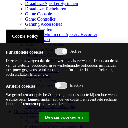
Draadloze Speaker Systemen
Draadloze Toebehoren
Game Console
Game Controller
Gaming Accessoires
Geluidskaarten
Handheld Multimedia Speler / Recorder
Cookie Policy
Headsets Vast
Home Theater Systems
Microfoon Vast
Functionele cookies
Multimedia Consoles
Multimedia Mixer / Versterker
Deze cookies zorgen dat de site werkt zoals verwacht; Denk aan de taal
Multimedia Productie
van de website, producten in je winkelmandje bijhouden, aanmelden
met jouw gegevens, winkelmandje het formulier bij het afrekenen,
Optical Disk Drive
zoekresultaten filteren etc.
Pc Videokaart
Repeater / Extender
Sound Systems Hi-fi
Andere cookies
Splitter
We gebruiken analytische & tracking cookies om te kijken hoe we de
Tuners En Recorders
website beter kunnen maken en hoe we content en eventuele reclame
Vaste Luidsprekersystemen
kunnen afstemmen op jouw voorkeur.
Vaste Zender En Ontvanger
Onderwijs & Recreatie
Andere Beveiligingssoftware
Bewaar voorkeuren
Boekhouding / Financiën
Onderwijs En Wetenschappelijk