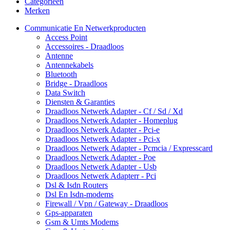
Categorieën
Merken
Communicatie En Netwerkproducten
Access Point
Accessoires - Draadloos
Antenne
Antennekabels
Bluetooth
Bridge - Draadloos
Data Switch
Diensten & Garanties
Draadloos Netwerk Adapter - Cf / Sd / Xd
Draadloos Netwerk Adapter - Homeplug
Draadloos Netwerk Adapter - Pci-e
Draadloos Netwerk Adapter - Pci-x
Draadloos Netwerk Adapter - Pcmcia / Expresscard
Draadloos Netwerk Adapter - Poe
Draadloos Netwerk Adapter - Usb
Draadloos Netwerk Adapterr - Pci
Dsl & Isdn Routers
Dsl En Isdn-modems
Firewall / Vpn / Gateway - Draadloos
Gps-apparaten
Gsm & Umts Modems