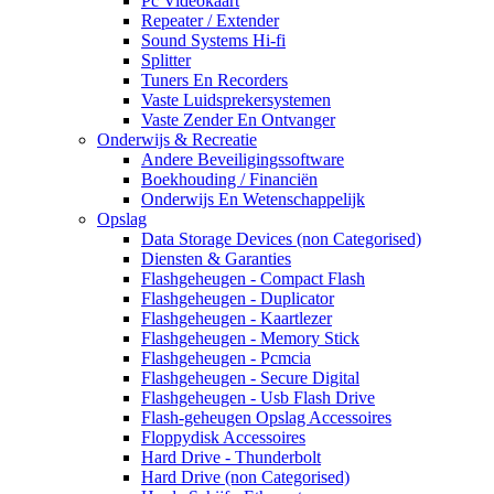
Pc Videokaart
Repeater / Extender
Sound Systems Hi-fi
Splitter
Tuners En Recorders
Vaste Luidsprekersystemen
Vaste Zender En Ontvanger
Onderwijs & Recreatie
Andere Beveiligingssoftware
Boekhouding / Financiën
Onderwijs En Wetenschappelijk
Opslag
Data Storage Devices (non Categorised)
Diensten & Garanties
Flashgeheugen - Compact Flash
Flashgeheugen - Duplicator
Flashgeheugen - Kaartlezer
Flashgeheugen - Memory Stick
Flashgeheugen - Pcmcia
Flashgeheugen - Secure Digital
Flashgeheugen - Usb Flash Drive
Flash-geheugen Opslag Accessoires
Floppydisk Accessoires
Hard Drive - Thunderbolt
Hard Drive (non Categorised)