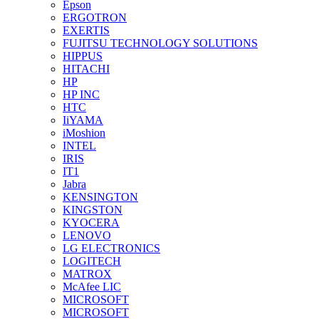
Epson
ERGOTRON
EXERTIS
FUJITSU TECHNOLOGY SOLUTIONS
HIPPUS
HITACHI
HP
HP INC
HTC
IiYAMA
iMoshion
INTEL
IRIS
IT1
Jabra
KENSINGTON
KINGSTON
KYOCERA
LENOVO
LG ELECTRONICS
LOGITECH
MATROX
McAfee LIC
MICROSOFT
MICROSOFT