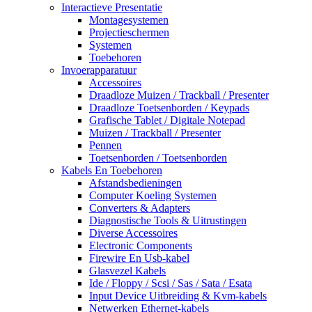
Interactieve Presentatie
Montagesystemen
Projectieschermen
Systemen
Toebehoren
Invoerapparatuur
Accessoires
Draadloze Muizen / Trackball / Presenter
Draadloze Toetsenborden / Keypads
Grafische Tablet / Digitale Notepad
Muizen / Trackball / Presenter
Pennen
Toetsenborden / Toetsenborden
Kabels En Toebehoren
Afstandsbedieningen
Computer Koeling Systemen
Converters & Adapters
Diagnostische Tools & Uitrustingen
Diverse Accessoires
Electronic Components
Firewire En Usb-kabel
Glasvezel Kabels
Ide / Floppy / Scsi / Sas / Sata / Esata
Input Device Uitbreiding & Kvm-kabels
Netwerken Ethernet-kabels