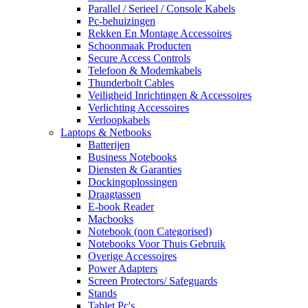
Parallel / Serieel / Console Kabels
Pc-behuizingen
Rekken En Montage Accessoires
Schoonmaak Producten
Secure Access Controls
Telefoon & Modemkabels
Thunderbolt Cables
Veiligheid Inrichtingen & Accessoires
Verlichting Accessoires
Verloopkabels
Laptops & Netbooks
Batterijen
Business Notebooks
Diensten & Garanties
Dockingoplossingen
Draagtassen
E-book Reader
Macbooks
Notebook (non Categorised)
Notebooks Voor Thuis Gebruik
Overige Accessoires
Power Adapters
Screen Protectors/ Safeguards
Stands
Tablet Pc's