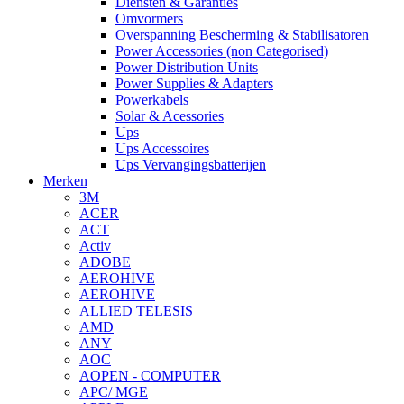
Diensten & Garanties
Omvormers
Overspanning Bescherming & Stabilisatoren
Power Accessories (non Categorised)
Power Distribution Units
Power Supplies & Adapters
Powerkabels
Solar & Acessories
Ups
Ups Accessoires
Ups Vervangingsbatterijen
Merken
3M
ACER
ACT
Activ
ADOBE
AEROHIVE
AEROHIVE
ALLIED TELESIS
AMD
ANY
AOC
AOPEN - COMPUTER
APC/ MGE