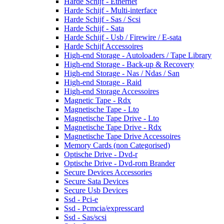
Harde Schijf - Ethernet
Harde Schijf - Multi-interface
Harde Schijf - Sas / Scsi
Harde Schijf - Sata
Harde Schijf - Usb / Firewire / E-sata
Harde Schijf Accessoires
High-end Storage - Autoloaders / Tape Library
High-end Storage - Back-up & Recovery
High-end Storage - Nas / Ndas / San
High-end Storage - Raid
High-end Storage Accessoires
Magnetic Tape - Rdx
Magnetische Tape - Lto
Magnetische Tape Drive - Lto
Magnetische Tape Drive - Rdx
Magnetische Tape Drive Accessoires
Memory Cards (non Categorised)
Optische Drive - Dvd-r
Optische Drive - Dvd-rom Brander
Secure Devices Accessories
Secure Sata Devices
Secure Usb Devices
Ssd - Pci-e
Ssd - Pcmcia/expresscard
Ssd - Sas/scsi