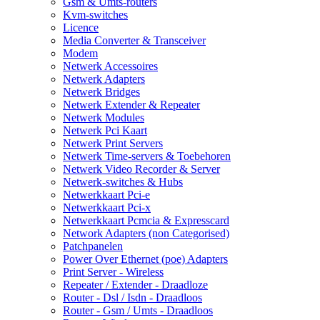
Gsm & Umts-routers
Kvm-switches
Licence
Media Converter & Transceiver
Modem
Netwerk Accessoires
Netwerk Adapters
Netwerk Bridges
Netwerk Extender & Repeater
Netwerk Modules
Netwerk Pci Kaart
Netwerk Print Servers
Netwerk Time-servers & Toebehoren
Netwerk Video Recorder & Server
Netwerk-switches & Hubs
Netwerkkaart Pci-e
Netwerkkaart Pci-x
Netwerkkaart Pcmcia & Expresscard
Network Adapters (non Categorised)
Patchpanelen
Power Over Ethernet (poe) Adapters
Print Server - Wireless
Repeater / Extender - Draadloze
Router - Dsl / Isdn - Draadloos
Router - Gsm / Umts - Draadloos