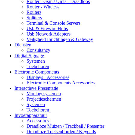
Router - Gsm / Umts - Draadloos
Router - Wireless
Routers
Splitters
Terminal & Console Servers
Usb & Firewire Hubs
Usb Network Adapters
Veiligheid Inrichtingen & Gateway
Diensten
Consultancy
Digital Signage
Systemen
Toebehoren
Electronic Components
Displays - Accessories
Electronic Components Accessories
Interactieve Presentatie
Montagesystemen
Projectieschermen
Systemen
Toebehoren
Invoerapparatuur
Accessoires
Draadloze Muizen / Trackball / Presenter
Draadloze Toetsenborden / Keypads