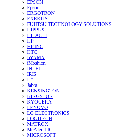
EPSON
Epson
ERGOTRON
EXERTIS
FUJITSU TECHNOLOGY SOLUTIONS
HIPPUS
HITACHI
HP
HP INC
HTC
IiYAMA
iMoshion
INTEL
IRIS
IT1
Jabra
KENSINGTON
KINGSTON
KYOCERA
LENOVO
LG ELECTRONICS
LOGITECH
MATROX
McAfee LIC
MICROSOFT