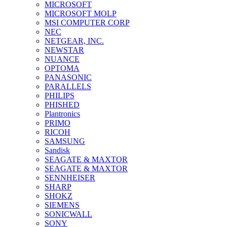
MICROSOFT
MICROSOFT MOLP
MSI COMPUTER CORP
NEC
NETGEAR, INC.
NEWSTAR
NUANCE
OPTOMA
PANASONIC
PARALLELS
PHILIPS
PHISHED
Plantronics
PRIMO
RICOH
SAMSUNG
Sandisk
SEAGATE & MAXTOR
SEAGATE & MAXTOR
SENNHEISER
SHARP
SHOKZ
SIEMENS
SONICWALL
SONY