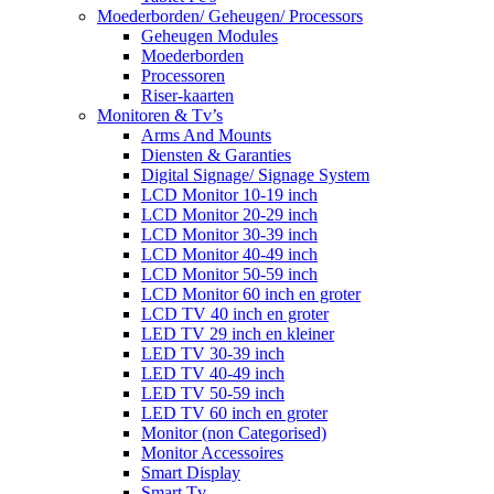
Moederborden/ Geheugen/ Processors
Geheugen Modules
Moederborden
Processoren
Riser-kaarten
Monitoren & Tv’s
Arms And Mounts
Diensten & Garanties
Digital Signage/ Signage System
LCD Monitor 10-19 inch
LCD Monitor 20-29 inch
LCD Monitor 30-39 inch
LCD Monitor 40-49 inch
LCD Monitor 50-59 inch
LCD Monitor 60 inch en groter
LCD TV 40 inch en groter
LED TV 29 inch en kleiner
LED TV 30-39 inch
LED TV 40-49 inch
LED TV 50-59 inch
LED TV 60 inch en groter
Monitor (non Categorised)
Monitor Accessoires
Smart Display
Smart Tv