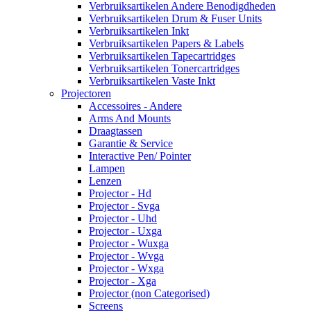
Verbruiksartikelen Andere Benodigdheden
Verbruiksartikelen Drum & Fuser Units
Verbruiksartikelen Inkt
Verbruiksartikelen Papers & Labels
Verbruiksartikelen Tapecartridges
Verbruiksartikelen Tonercartridges
Verbruiksartikelen Vaste Inkt
Projectoren
Accessoires - Andere
Arms And Mounts
Draagtassen
Garantie & Service
Interactive Pen/ Pointer
Lampen
Lenzen
Projector - Hd
Projector - Svga
Projector - Uhd
Projector - Uxga
Projector - Wuxga
Projector - Wvga
Projector - Wxga
Projector - Xga
Projector (non Categorised)
Screens