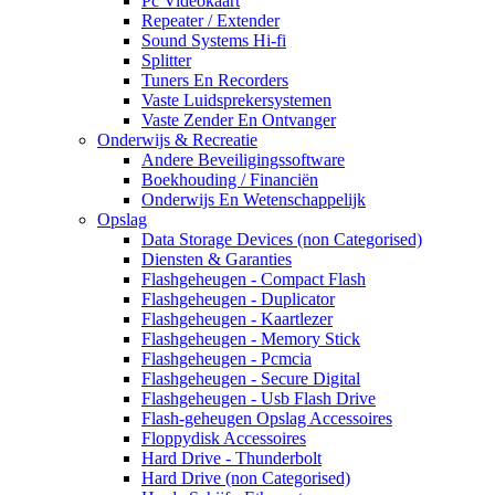
Pc Videokaart
Repeater / Extender
Sound Systems Hi-fi
Splitter
Tuners En Recorders
Vaste Luidsprekersystemen
Vaste Zender En Ontvanger
Onderwijs & Recreatie
Andere Beveiligingssoftware
Boekhouding / Financiën
Onderwijs En Wetenschappelijk
Opslag
Data Storage Devices (non Categorised)
Diensten & Garanties
Flashgeheugen - Compact Flash
Flashgeheugen - Duplicator
Flashgeheugen - Kaartlezer
Flashgeheugen - Memory Stick
Flashgeheugen - Pcmcia
Flashgeheugen - Secure Digital
Flashgeheugen - Usb Flash Drive
Flash-geheugen Opslag Accessoires
Floppydisk Accessoires
Hard Drive - Thunderbolt
Hard Drive (non Categorised)