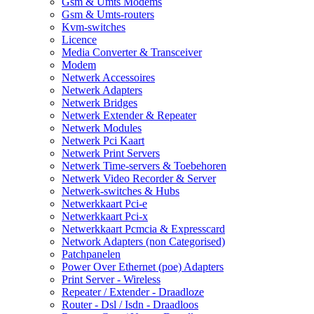
Gsm & Umts Modems
Gsm & Umts-routers
Kvm-switches
Licence
Media Converter & Transceiver
Modem
Netwerk Accessoires
Netwerk Adapters
Netwerk Bridges
Netwerk Extender & Repeater
Netwerk Modules
Netwerk Pci Kaart
Netwerk Print Servers
Netwerk Time-servers & Toebehoren
Netwerk Video Recorder & Server
Netwerk-switches & Hubs
Netwerkkaart Pci-e
Netwerkkaart Pci-x
Netwerkkaart Pcmcia & Expresscard
Network Adapters (non Categorised)
Patchpanelen
Power Over Ethernet (poe) Adapters
Print Server - Wireless
Repeater / Extender - Draadloze
Router - Dsl / Isdn - Draadloos