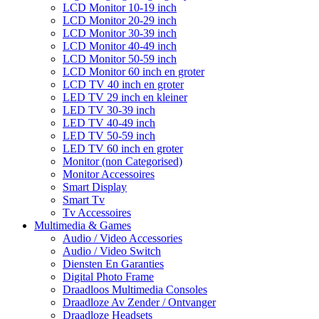
LCD Monitor 10-19 inch
LCD Monitor 20-29 inch
LCD Monitor 30-39 inch
LCD Monitor 40-49 inch
LCD Monitor 50-59 inch
LCD Monitor 60 inch en groter
LCD TV 40 inch en groter
LED TV 29 inch en kleiner
LED TV 30-39 inch
LED TV 40-49 inch
LED TV 50-59 inch
LED TV 60 inch en groter
Monitor (non Categorised)
Monitor Accessoires
Smart Display
Smart Tv
Tv Accessoires
Multimedia & Games
Audio / Video Accessories
Audio / Video Switch
Diensten En Garanties
Digital Photo Frame
Draadloos Multimedia Consoles
Draadloze Av Zender / Ontvanger
Draadloze Headsets