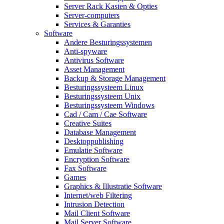
Server Rack Kasten & Opties
Server-computers
Services & Garanties
Software
Andere Besturingssystemen
Anti-spyware
Antivirus Software
Asset Management
Backup & Storage Management
Besturingssysteem Linux
Besturingssysteem Unix
Besturingssysteem Windows
Cad / Cam / Cae Software
Creative Suites
Database Management
Desktoppublishing
Emulatie Software
Encryption Software
Fax Software
Games
Graphics & Illustratie Software
Internet/web Filtering
Intrusion Detection
Mail Client Software
Mail Server Software