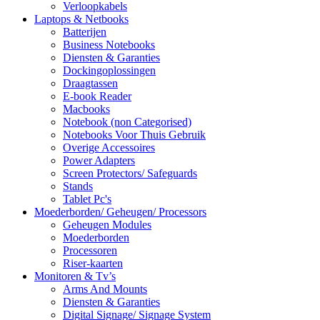
Verloopkabels
Laptops & Netbooks
Batterijen
Business Notebooks
Diensten & Garanties
Dockingoplossingen
Draagtassen
E-book Reader
Macbooks
Notebook (non Categorised)
Notebooks Voor Thuis Gebruik
Overige Accessoires
Power Adapters
Screen Protectors/ Safeguards
Stands
Tablet Pc's
Moederborden/ Geheugen/ Processors
Geheugen Modules
Moederborden
Processoren
Riser-kaarten
Monitoren & Tv’s
Arms And Mounts
Diensten & Garanties
Digital Signage/ Signage System