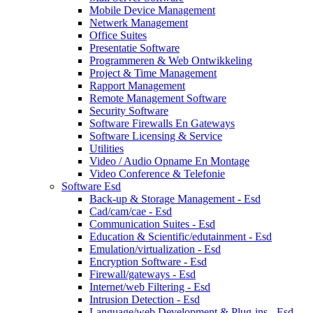
Mobile Device Management
Netwerk Management
Office Suites
Presentatie Software
Programmeren & Web Ontwikkeling
Project & Time Management
Rapport Management
Remote Management Software
Security Software
Software Firewalls En Gateways
Software Licensing & Service
Utilities
Video / Audio Opname En Montage
Video Conference & Telefonie
Software Esd
Back-up & Storage Management - Esd
Cad/cam/cae - Esd
Communication Suites - Esd
Education & Scientific/edutainment - Esd
Emulation/virtualization - Esd
Encryption Software - Esd
Firewall/gateways - Esd
Internet/web Filtering - Esd
Intrusion Detection - Esd
Language/web Development & Plug-ins - Esd