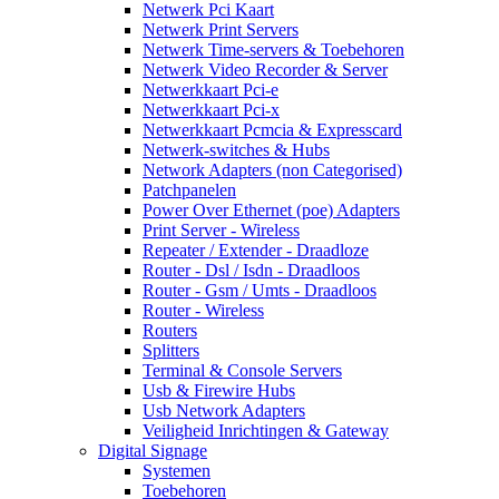
Netwerk Pci Kaart
Netwerk Print Servers
Netwerk Time-servers & Toebehoren
Netwerk Video Recorder & Server
Netwerkkaart Pci-e
Netwerkkaart Pci-x
Netwerkkaart Pcmcia & Expresscard
Netwerk-switches & Hubs
Network Adapters (non Categorised)
Patchpanelen
Power Over Ethernet (poe) Adapters
Print Server - Wireless
Repeater / Extender - Draadloze
Router - Dsl / Isdn - Draadloos
Router - Gsm / Umts - Draadloos
Router - Wireless
Routers
Splitters
Terminal & Console Servers
Usb & Firewire Hubs
Usb Network Adapters
Veiligheid Inrichtingen & Gateway
Digital Signage
Systemen
Toebehoren