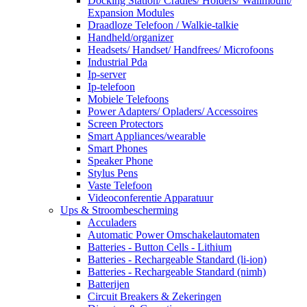
Docking Station/ Cradles/ Holders/ Wallmount/
Expansion Modules
Draadloze Telefoon / Walkie-talkie
Handheld/organizer
Headsets/ Handset/ Handfrees/ Microfoons
Industrial Pda
Ip-server
Ip-telefoon
Mobiele Telefoons
Power Adapters/ Opladers/ Accessoires
Screen Protectors
Smart Appliances/wearable
Smart Phones
Speaker Phone
Stylus Pens
Vaste Telefoon
Videoconferentie Apparatuur
Ups & Stroombescherming
Acculaders
Automatic Power Omschakelautomaten
Batteries - Button Cells - Lithium
Batteries - Rechargeable Standard (li-ion)
Batteries - Rechargeable Standard (nimh)
Batterijen
Circuit Breakers & Zekeringen