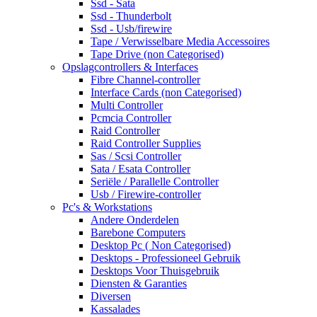
Ssd - Sata
Ssd - Thunderbolt
Ssd - Usb/firewire
Tape / Verwisselbare Media Accessoires
Tape Drive (non Categorised)
Opslagcontrollers & Interfaces
Fibre Channel-controller
Interface Cards (non Categorised)
Multi Controller
Pcmcia Controller
Raid Controller
Raid Controller Supplies
Sas / Scsi Controller
Sata / Esata Controller
Seriële / Parallelle Controller
Usb / Firewire-controller
Pc's & Workstations
Andere Onderdelen
Barebone Computers
Desktop Pc ( Non Categorised)
Desktops - Professioneel Gebruik
Desktops Voor Thuisgebruik
Diensten & Garanties
Diversen
Kassalades