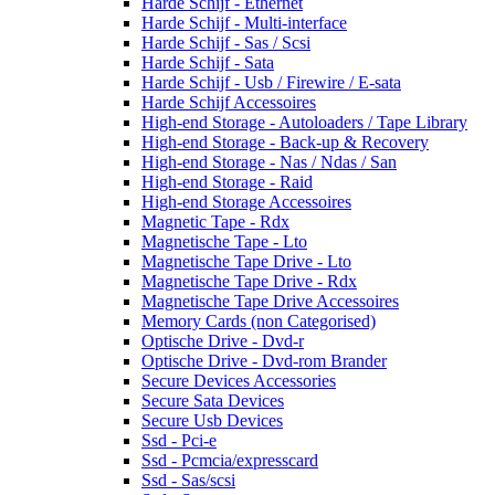
Harde Schijf - Ethernet
Harde Schijf - Multi-interface
Harde Schijf - Sas / Scsi
Harde Schijf - Sata
Harde Schijf - Usb / Firewire / E-sata
Harde Schijf Accessoires
High-end Storage - Autoloaders / Tape Library
High-end Storage - Back-up & Recovery
High-end Storage - Nas / Ndas / San
High-end Storage - Raid
High-end Storage Accessoires
Magnetic Tape - Rdx
Magnetische Tape - Lto
Magnetische Tape Drive - Lto
Magnetische Tape Drive - Rdx
Magnetische Tape Drive Accessoires
Memory Cards (non Categorised)
Optische Drive - Dvd-r
Optische Drive - Dvd-rom Brander
Secure Devices Accessories
Secure Sata Devices
Secure Usb Devices
Ssd - Pci-e
Ssd - Pcmcia/expresscard
Ssd - Sas/scsi