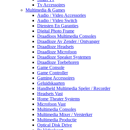
Tv Accessoires
Multimedia & Games
Audio / Video Accessories
Audio / Video Switch
Diensten En Garanties
Digital Photo Frame
Draadloos Multimedia Consoles
Draadloze Av Zender / Ontvanger
Draadloze Headsets
Draadloze Microfoon
Draadloze Speaker Systemen
Draadloze Toebehoren
Game Console
Game Controller
Gaming Accessoires
Geluidskaarten
Handheld Multimedia Speler / Recorder
Headsets Vast
Home Theater Systems
Microfoon Vast
Multimedia Consoles
Multimedia Mixer / Versterker
Multimedia Productie
Optical Disk Drive