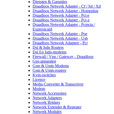
Diensten & Garanties
Draadloos Netwerk Adapter - Cf / Sd / Xd
Draadloos Netwerk Adapter - Homeplug
Draadloos Netwerk Adapter - Pci-e
Draadloos Netwerk Adapter - Pci-x
Draadloos Netwerk Adapter - Pcmcia /
Expresscard
Draadloos Netwerk Adapter - Poe
Draadloos Netwerk Adapter - Usb
Draadloos Netwerk Adapterr - Pci
Dsl & Isdn Routers
Dsl En Isdn-modems
Firewall / Vpn / Gateway - Draadloos
Gps-apparaten
Gsm & Umts Modems
Gsm & Umts-routers
Kvm-switches
Licence
Media Converter & Transceiver
Modem
Netwerk Accessoires
Netwerk Adapters
Netwerk Bridges
Netwerk Extender & Repeater
Netwerk Modules