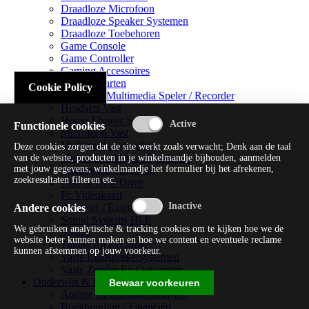
Draadloze Microfoon
Draadloze Speaker Systemen
Draadloze Toebehoren
Game Console
Game Controller
Gaming Accessoires
Geluidskaarten
Cookie Policy
Handheld Multimedia Speler / Recorder
Headsets Vast
Home Theater Systems
Functionele cookies
Microfoon Vast
Multimedia Consoles
Deze cookies zorgen dat de site werkt zoals verwacht; Denk aan de taal
Multimedia Mixer / Versterker
van de website, producten in je winkelmandje bijhouden, aanmelden
met jouw gegevens, winkelmandje het formulier bij het afrekenen,
Multimedia Productie
zoekresultaten filteren etc.
Optical Disk Drive
Pc Videokaart
Repeater / Extender
Andere cookies
Sound Systems Hi-fi
We gebruiken analytische & tracking cookies om te kijken hoe we de
Splitter
website beter kunnen maken en hoe we content en eventuele reclame
Tuners En Recorders
kunnen afstemmen op jouw voorkeur.
Vaste Luidsprekersystemen
Vaste Zender En Ontvanger
Onderwijs & Recreatie
Bewaar voorkeuren
Andere Beveiligingssoftware
Boekhouding / Financiën