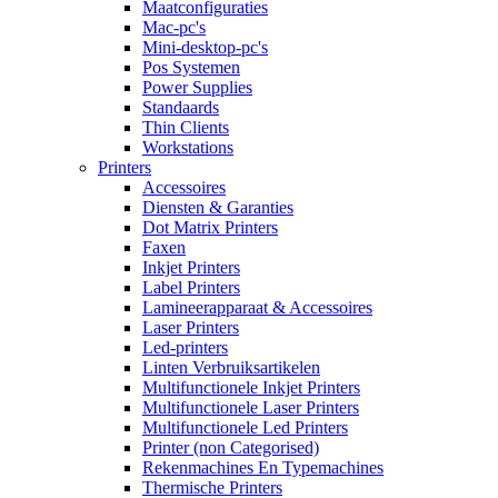
Maatconfiguraties
Mac-pc's
Mini-desktop-pc's
Pos Systemen
Power Supplies
Standaards
Thin Clients
Workstations
Printers
Accessoires
Diensten & Garanties
Dot Matrix Printers
Faxen
Inkjet Printers
Label Printers
Lamineerapparaat & Accessoires
Laser Printers
Led-printers
Linten Verbruiksartikelen
Multifunctionele Inkjet Printers
Multifunctionele Laser Printers
Multifunctionele Led Printers
Printer (non Categorised)
Rekenmachines En Typemachines
Thermische Printers