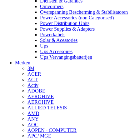
Diensten & Garanties
Omvormers
Overspanning Bescherming & Stabilisatoren
Power Accessories (non Categorised)
Power Distribution Units
Power Supplies & Adapters
Powerkabels
Solar & Acessories
Ups
Ups Accessoires
Ups Vervangingsbatterijen
Merken
3M
ACER
ACT
Activ
ADOBE
AEROHIVE
AEROHIVE
ALLIED TELESIS
AMD
ANY
AOC
AOPEN - COMPUTER
APC/ MGE