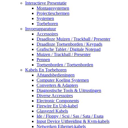
Interactieve Presentatie
Montagesystemen
Projectieschermen
Systemen
Toebehoren
Invoerapparatuur
Accessoires
Draadloze Muizen / Trackball / Presenter
Draadloze Toetsenborden / Keypads
Grafische Tablet / Digitale Notepad
Muizen / Trackball / Presenter
Pennen
Toetsenborden / Toetsenborden
Kabels En Toebehoren
Afstandsbedieningen
Computer Koeling Systemen
Converters & Adapters
Diagnostische Tools & Uitrustingen
Diverse Accessoires
Electronic Components
Firewire En Usb-kabel
Glasvezel Kabels
Ide / Floppy / Scsi / Sas / Sata / Esata
Input Device Uitbreiding & Kvm-kabels
Netwerken Ethernet-kabels