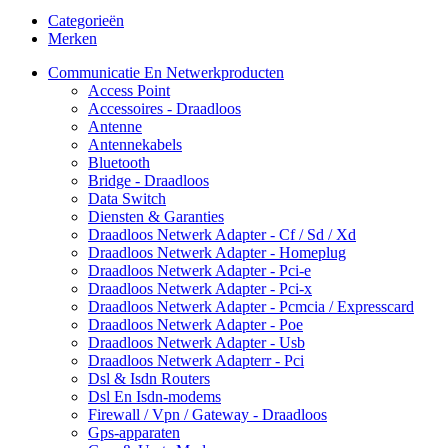
Categorieën
Merken
Communicatie En Netwerkproducten
Access Point
Accessoires - Draadloos
Antenne
Antennekabels
Bluetooth
Bridge - Draadloos
Data Switch
Diensten & Garanties
Draadloos Netwerk Adapter - Cf / Sd / Xd
Draadloos Netwerk Adapter - Homeplug
Draadloos Netwerk Adapter - Pci-e
Draadloos Netwerk Adapter - Pci-x
Draadloos Netwerk Adapter - Pcmcia / Expresscard
Draadloos Netwerk Adapter - Poe
Draadloos Netwerk Adapter - Usb
Draadloos Netwerk Adapterr - Pci
Dsl & Isdn Routers
Dsl En Isdn-modems
Firewall / Vpn / Gateway - Draadloos
Gps-apparaten