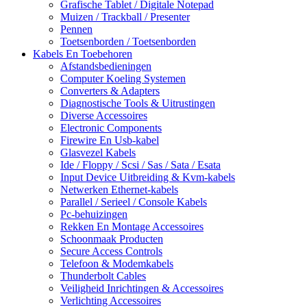
Grafische Tablet / Digitale Notepad
Muizen / Trackball / Presenter
Pennen
Toetsenborden / Toetsenborden
Kabels En Toebehoren
Afstandsbedieningen
Computer Koeling Systemen
Converters & Adapters
Diagnostische Tools & Uitrustingen
Diverse Accessoires
Electronic Components
Firewire En Usb-kabel
Glasvezel Kabels
Ide / Floppy / Scsi / Sas / Sata / Esata
Input Device Uitbreiding & Kvm-kabels
Netwerken Ethernet-kabels
Parallel / Serieel / Console Kabels
Pc-behuizingen
Rekken En Montage Accessoires
Schoonmaak Producten
Secure Access Controls
Telefoon & Modemkabels
Thunderbolt Cables
Veiligheid Inrichtingen & Accessoires
Verlichting Accessoires