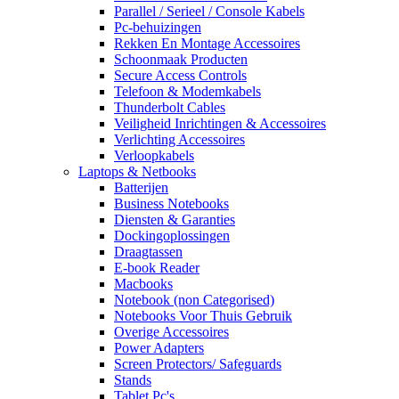
Parallel / Serieel / Console Kabels
Pc-behuizingen
Rekken En Montage Accessoires
Schoonmaak Producten
Secure Access Controls
Telefoon & Modemkabels
Thunderbolt Cables
Veiligheid Inrichtingen & Accessoires
Verlichting Accessoires
Verloopkabels
Laptops & Netbooks
Batterijen
Business Notebooks
Diensten & Garanties
Dockingoplossingen
Draagtassen
E-book Reader
Macbooks
Notebook (non Categorised)
Notebooks Voor Thuis Gebruik
Overige Accessoires
Power Adapters
Screen Protectors/ Safeguards
Stands
Tablet Pc's