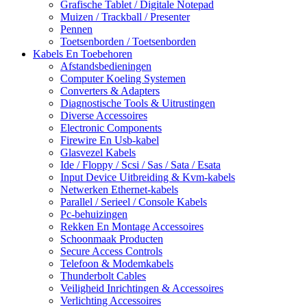
Grafische Tablet / Digitale Notepad
Muizen / Trackball / Presenter
Pennen
Toetsenborden / Toetsenborden
Kabels En Toebehoren
Afstandsbedieningen
Computer Koeling Systemen
Converters & Adapters
Diagnostische Tools & Uitrustingen
Diverse Accessoires
Electronic Components
Firewire En Usb-kabel
Glasvezel Kabels
Ide / Floppy / Scsi / Sas / Sata / Esata
Input Device Uitbreiding & Kvm-kabels
Netwerken Ethernet-kabels
Parallel / Serieel / Console Kabels
Pc-behuizingen
Rekken En Montage Accessoires
Schoonmaak Producten
Secure Access Controls
Telefoon & Modemkabels
Thunderbolt Cables
Veiligheid Inrichtingen & Accessoires
Verlichting Accessoires