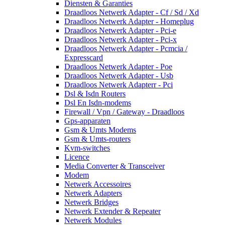
Diensten & Garanties
Draadloos Netwerk Adapter - Cf / Sd / Xd
Draadloos Netwerk Adapter - Homeplug
Draadloos Netwerk Adapter - Pci-e
Draadloos Netwerk Adapter - Pci-x
Draadloos Netwerk Adapter - Pcmcia /
Expresscard
Draadloos Netwerk Adapter - Poe
Draadloos Netwerk Adapter - Usb
Draadloos Netwerk Adapterr - Pci
Dsl & Isdn Routers
Dsl En Isdn-modems
Firewall / Vpn / Gateway - Draadloos
Gps-apparaten
Gsm & Umts Modems
Gsm & Umts-routers
Kvm-switches
Licence
Media Converter & Transceiver
Modem
Netwerk Accessoires
Netwerk Adapters
Netwerk Bridges
Netwerk Extender & Repeater
Netwerk Modules