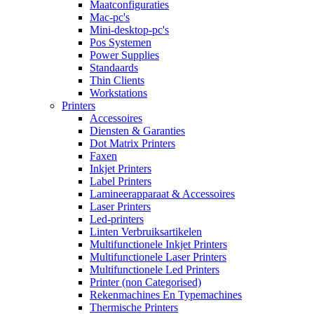
Maatconfiguraties
Mac-pc's
Mini-desktop-pc's
Pos Systemen
Power Supplies
Standaards
Thin Clients
Workstations
Printers
Accessoires
Diensten & Garanties
Dot Matrix Printers
Faxen
Inkjet Printers
Label Printers
Lamineerapparaat & Accessoires
Laser Printers
Led-printers
Linten Verbruiksartikelen
Multifunctionele Inkjet Printers
Multifunctionele Laser Printers
Multifunctionele Led Printers
Printer (non Categorised)
Rekenmachines En Typemachines
Thermische Printers