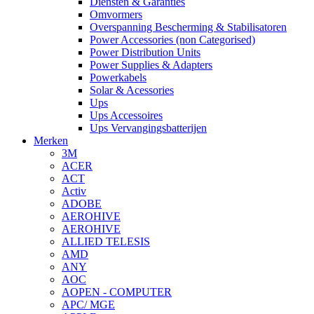
Diensten & Garanties
Omvormers
Overspanning Bescherming & Stabilisatoren
Power Accessories (non Categorised)
Power Distribution Units
Power Supplies & Adapters
Powerkabels
Solar & Acessories
Ups
Ups Accessoires
Ups Vervangingsbatterijen
Merken
3M
ACER
ACT
Activ
ADOBE
AEROHIVE
AEROHIVE
ALLIED TELESIS
AMD
ANY
AOC
AOPEN - COMPUTER
APC/ MGE