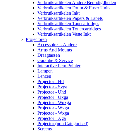
Verbruiksartikelen Andere Benodigdheden
Verbruiksartikelen Drum & Fuser Units
Verbruiksartikelen Inkt
Verbruiksartikelen Papers & Labels
Verbruiksartikelen Tapecartridges
Verbruiksartikelen Tonercartridges
Verbruiksartikelen Vaste Inkt
Projectoren
Accessoires - Andere
Arms And Mounts
Draagtassen
Garantie & Service
Interactive Pen/ Pointer
Lampen
Lenzen
Projector - Hd
Projector - Svga
Projector - Uhd
Projector - Uxga
Projector - Wuxga
Projector - Wvga
Projector - Wxga
Projector - Xga
Projector (non Categorised)
Screens