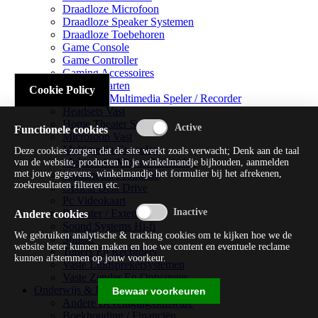
Draadloze Microfoon
Draadloze Speaker Systemen
Draadloze Toebehoren
Game Console
Game Controller
Gaming Accessoires
Geluidskaarten
Cookie Policy
Handheld Multimedia Speler / Recorder
Headsets Vast
Home Theater Systems
Functionele cookies
Microfoon Vast
Multimedia Consoles
Deze cookies zorgen dat de site werkt zoals verwacht; Denk aan de taal
Multimedia Mixer / Versterker
van de website, producten in je winkelmandje bijhouden, aanmelden
met jouw gegevens, winkelmandje het formulier bij het afrekenen,
Multimedia Productie
zoekresultaten filteren etc.
Optical Disk Drive
Pc Videokaart
Repeater / Extender
Andere cookies
Sound Systems Hi-fi
We gebruiken analytische & tracking cookies om te kijken hoe we de
Splitter
website beter kunnen maken en hoe we content en eventuele reclame
Tuners En Recorders
kunnen afstemmen op jouw voorkeur.
Vaste Luidsprekersystemen
Vaste Zender En Ontvanger
Onderwijs & Recreatie
Bewaar voorkeuren
Andere Beveiligingssoftware
Boekhouding / Financiën