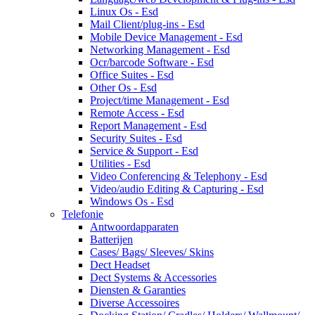
Linux Os - Esd
Mail Client/plug-ins - Esd
Mobile Device Management - Esd
Networking Management - Esd
Ocr/barcode Software - Esd
Office Suites - Esd
Other Os - Esd
Project/time Management - Esd
Remote Access - Esd
Report Management - Esd
Security Suites - Esd
Service & Support - Esd
Utilities - Esd
Video Conferencing & Telephony - Esd
Video/audio Editing & Capturing - Esd
Windows Os - Esd
Telefonie
Antwoordapparaten
Batterijen
Cases/ Bags/ Sleeves/ Skins
Dect Headset
Dect Systems & Accessories
Diensten & Garanties
Diverse Accessoires