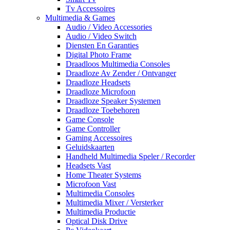
Tv Accessoires
Multimedia & Games
Audio / Video Accessories
Audio / Video Switch
Diensten En Garanties
Digital Photo Frame
Draadloos Multimedia Consoles
Draadloze Av Zender / Ontvanger
Draadloze Headsets
Draadloze Microfoon
Draadloze Speaker Systemen
Draadloze Toebehoren
Game Console
Game Controller
Gaming Accessoires
Geluidskaarten
Handheld Multimedia Speler / Recorder
Headsets Vast
Home Theater Systems
Microfoon Vast
Multimedia Consoles
Multimedia Mixer / Versterker
Multimedia Productie
Optical Disk Drive