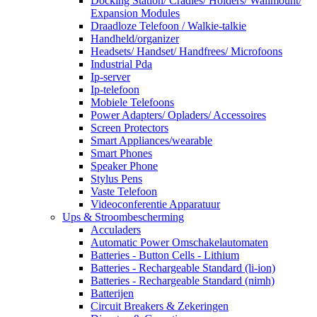
Docking Station/ Cradles/ Holders/ Wallmount/
Expansion Modules
Draadloze Telefoon / Walkie-talkie
Handheld/organizer
Headsets/ Handset/ Handfrees/ Microfoons
Industrial Pda
Ip-server
Ip-telefoon
Mobiele Telefoons
Power Adapters/ Opladers/ Accessoires
Screen Protectors
Smart Appliances/wearable
Smart Phones
Speaker Phone
Stylus Pens
Vaste Telefoon
Videoconferentie Apparatuur
Ups & Stroombescherming
Acculaders
Automatic Power Omschakelautomaten
Batteries - Button Cells - Lithium
Batteries - Rechargeable Standard (li-ion)
Batteries - Rechargeable Standard (nimh)
Batterijen
Circuit Breakers & Zekeringen