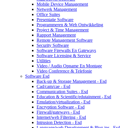
Mobile Device Management
Netwerk Management
Office Suites
Presentatie Software
Programmeren & Web Ontwikkeling
Project & Time Management
Rapport Management
Remote Management Software
Security Software
Software Firewalls En Gateways
Software Licensing & Service
Utilities
Video / Audio Opname En Montage
Video Conference & Telefonie
Software Esd
Back-up & Storage Management - Esd
Cad/cam/cae - Esd
Communication Suites - Esd
Education & Scientific/edutainment - Esd
Emulation/virtualization - Esd
Encryption Software - Esd
Firewall/gateways - Esd
Internet/web Filtering - Esd
Intrusion Detection - Esd
Language/web Development & Plug-ins - Esd