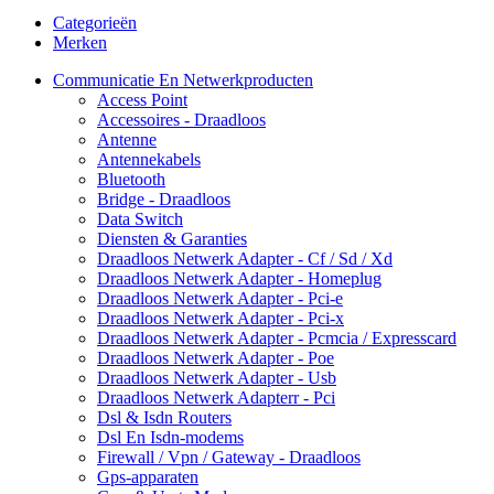
Categorieën
Merken
Communicatie En Netwerkproducten
Access Point
Accessoires - Draadloos
Antenne
Antennekabels
Bluetooth
Bridge - Draadloos
Data Switch
Diensten & Garanties
Draadloos Netwerk Adapter - Cf / Sd / Xd
Draadloos Netwerk Adapter - Homeplug
Draadloos Netwerk Adapter - Pci-e
Draadloos Netwerk Adapter - Pci-x
Draadloos Netwerk Adapter - Pcmcia / Expresscard
Draadloos Netwerk Adapter - Poe
Draadloos Netwerk Adapter - Usb
Draadloos Netwerk Adapterr - Pci
Dsl & Isdn Routers
Dsl En Isdn-modems
Firewall / Vpn / Gateway - Draadloos
Gps-apparaten