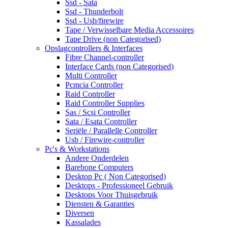
Ssd - Sata
Ssd - Thunderbolt
Ssd - Usb/firewire
Tape / Verwisselbare Media Accessoires
Tape Drive (non Categorised)
Opslagcontrollers & Interfaces
Fibre Channel-controller
Interface Cards (non Categorised)
Multi Controller
Pcmcia Controller
Raid Controller
Raid Controller Supplies
Sas / Scsi Controller
Sata / Esata Controller
Seriële / Parallelle Controller
Usb / Firewire-controller
Pc's & Workstations
Andere Onderdelen
Barebone Computers
Desktop Pc ( Non Categorised)
Desktops - Professioneel Gebruik
Desktops Voor Thuisgebruik
Diensten & Garanties
Diversen
Kassalades