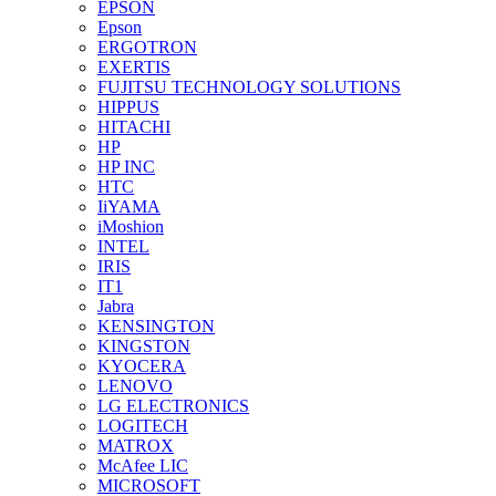
EPSON
Epson
ERGOTRON
EXERTIS
FUJITSU TECHNOLOGY SOLUTIONS
HIPPUS
HITACHI
HP
HP INC
HTC
IiYAMA
iMoshion
INTEL
IRIS
IT1
Jabra
KENSINGTON
KINGSTON
KYOCERA
LENOVO
LG ELECTRONICS
LOGITECH
MATROX
McAfee LIC
MICROSOFT