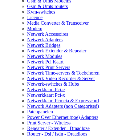
Gsm & Umts Modems
Gsm & Umts-routers
Kvm-switches
Licence
Media Converter & Transceiver
Modem
Netwerk Accessoires
Netwerk Adapters
Netwerk Bridges
Netwerk Extender & Repeater
Netwerk Modules
Netwerk Pci Kaart
Netwerk Print Servers
Netwerk Time-servers & Toebehoren
Netwerk Video Recorder & Server
Netwerk-switches & Hubs
Netwerkkaart Pci-e
Netwerkkaart Pci-x
Netwerkkaart Pcmcia & Expresscard
Network Adapters (non Categorised)
Patchpanelen
Power Over Ethernet (poe) Adapters
Print Server - Wireless
Repeater / Extender - Draadloze
Router - Dsl / Isdn - Draadloos