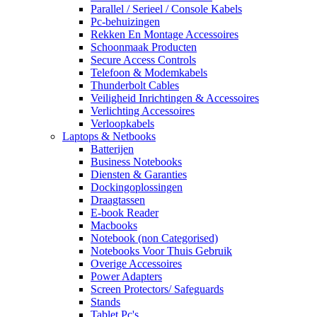
Parallel / Serieel / Console Kabels
Pc-behuizingen
Rekken En Montage Accessoires
Schoonmaak Producten
Secure Access Controls
Telefoon & Modemkabels
Thunderbolt Cables
Veiligheid Inrichtingen & Accessoires
Verlichting Accessoires
Verloopkabels
Laptops & Netbooks
Batterijen
Business Notebooks
Diensten & Garanties
Dockingoplossingen
Draagtassen
E-book Reader
Macbooks
Notebook (non Categorised)
Notebooks Voor Thuis Gebruik
Overige Accessoires
Power Adapters
Screen Protectors/ Safeguards
Stands
Tablet Pc's