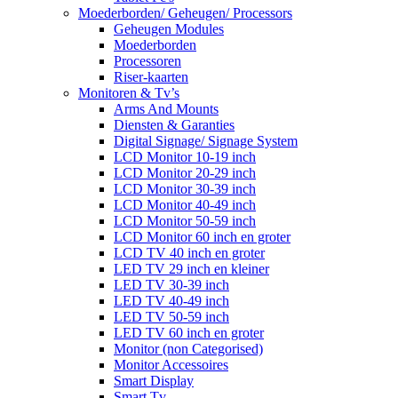
Moederborden/ Geheugen/ Processors
Geheugen Modules
Moederborden
Processoren
Riser-kaarten
Monitoren & Tv’s
Arms And Mounts
Diensten & Garanties
Digital Signage/ Signage System
LCD Monitor 10-19 inch
LCD Monitor 20-29 inch
LCD Monitor 30-39 inch
LCD Monitor 40-49 inch
LCD Monitor 50-59 inch
LCD Monitor 60 inch en groter
LCD TV 40 inch en groter
LED TV 29 inch en kleiner
LED TV 30-39 inch
LED TV 40-49 inch
LED TV 50-59 inch
LED TV 60 inch en groter
Monitor (non Categorised)
Monitor Accessoires
Smart Display
Smart Tv