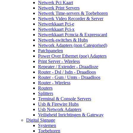
Netwerk Pci Kaart
Netwerk Print Servers
Netwerk Time-servers & Toebehoren
Netwerk Video Recorder & Server
Netwerkkaart Pci-e
Netwerkkaart Pci-x
Netwerkkaart Pcmcia & Expresscard
Netwerk-switches & Hubs
Network Adapters (non Categorised)
Patchpanelen
Power Over Ethernet (poe) Adapters
Print Server - Wireless
Repeater / Extender - Draadloze
Router - Dsl / Isdn - Draadloos
Router - Gsm / Umts - Draadloos
Router - Wireless
Routers
Splitters
Terminal & Console Servers
Usb & Firewire Hubs
Usb Network Adapters
Veiligheid Inrichtingen & Gateway
Digital Signage
Systemen
Toebehoren