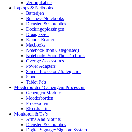
Verloopkabels
Laptops & Netbooks
Batterijen
Business Notebooks
Diensten & Garanties
Dockingoplossingen
Draagtassen
E-book Reader
Macbooks
Notebook (non Categorised)
Notebooks Voor Thuis Gebruik
Overige Accessoires
Power Adapters
Screen Protectors/ Safeguards
Stands
Tablet Pc's
Moederborden/ Geheugen/ Processors
Geheugen Modules
Moederborden
Processoren
Riser-kaarten
Monitoren & Tv’s
Arms And Mounts
Diensten & Garanties
Digital Signage/ Signage System