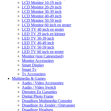
LCD Monitor 10-19 inch
LCD Monitor 20-29 inch
LCD Monitor 30-39 inch
LCD Monitor 40-49 inch
LCD Monitor 50-59 inch
LCD Monitor 60 inch en groter
LCD TV 40 inch en groter
LED TV 29 inch en kleiner
LED TV 30-39 inch
LED TV 40-49 inch
LED TV 50-59 inch
LED TV 60 inch en groter
Monitor (non Categorised)
Monitor Accessoires
Smart Display
Smart Tv
Tv Accessoires
Multimedia & Games
Audio / Video Accessories
Audio / Video Switch
Diensten En Garanties
Digital Photo Frame
Draadloos Multimedia Consoles
Draadloze Av Zender / Ontvanger
Draadloze Headsets