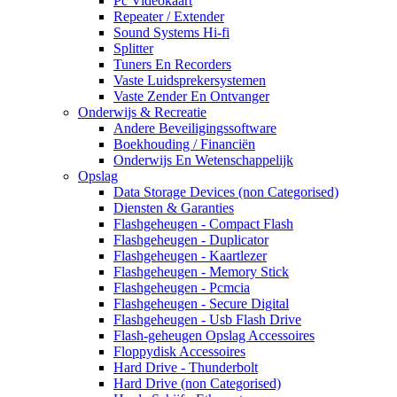
Pc Videokaart
Repeater / Extender
Sound Systems Hi-fi
Splitter
Tuners En Recorders
Vaste Luidsprekersystemen
Vaste Zender En Ontvanger
Onderwijs & Recreatie
Andere Beveiligingssoftware
Boekhouding / Financiën
Onderwijs En Wetenschappelijk
Opslag
Data Storage Devices (non Categorised)
Diensten & Garanties
Flashgeheugen - Compact Flash
Flashgeheugen - Duplicator
Flashgeheugen - Kaartlezer
Flashgeheugen - Memory Stick
Flashgeheugen - Pcmcia
Flashgeheugen - Secure Digital
Flashgeheugen - Usb Flash Drive
Flash-geheugen Opslag Accessoires
Floppydisk Accessoires
Hard Drive - Thunderbolt
Hard Drive (non Categorised)