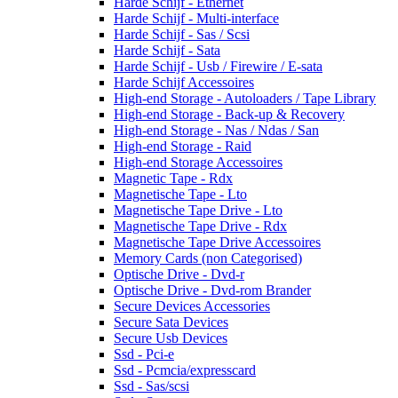
Harde Schijf - Ethernet
Harde Schijf - Multi-interface
Harde Schijf - Sas / Scsi
Harde Schijf - Sata
Harde Schijf - Usb / Firewire / E-sata
Harde Schijf Accessoires
High-end Storage - Autoloaders / Tape Library
High-end Storage - Back-up & Recovery
High-end Storage - Nas / Ndas / San
High-end Storage - Raid
High-end Storage Accessoires
Magnetic Tape - Rdx
Magnetische Tape - Lto
Magnetische Tape Drive - Lto
Magnetische Tape Drive - Rdx
Magnetische Tape Drive Accessoires
Memory Cards (non Categorised)
Optische Drive - Dvd-r
Optische Drive - Dvd-rom Brander
Secure Devices Accessories
Secure Sata Devices
Secure Usb Devices
Ssd - Pci-e
Ssd - Pcmcia/expresscard
Ssd - Sas/scsi