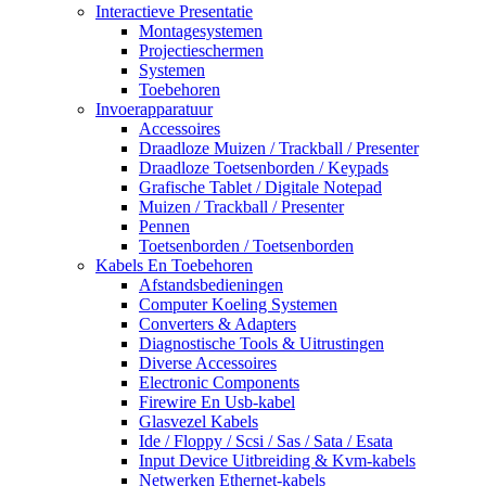
Interactieve Presentatie
Montagesystemen
Projectieschermen
Systemen
Toebehoren
Invoerapparatuur
Accessoires
Draadloze Muizen / Trackball / Presenter
Draadloze Toetsenborden / Keypads
Grafische Tablet / Digitale Notepad
Muizen / Trackball / Presenter
Pennen
Toetsenborden / Toetsenborden
Kabels En Toebehoren
Afstandsbedieningen
Computer Koeling Systemen
Converters & Adapters
Diagnostische Tools & Uitrustingen
Diverse Accessoires
Electronic Components
Firewire En Usb-kabel
Glasvezel Kabels
Ide / Floppy / Scsi / Sas / Sata / Esata
Input Device Uitbreiding & Kvm-kabels
Netwerken Ethernet-kabels