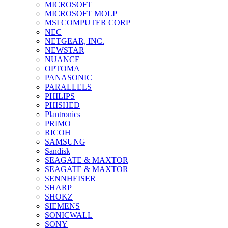
MICROSOFT
MICROSOFT MOLP
MSI COMPUTER CORP
NEC
NETGEAR, INC.
NEWSTAR
NUANCE
OPTOMA
PANASONIC
PARALLELS
PHILIPS
PHISHED
Plantronics
PRIMO
RICOH
SAMSUNG
Sandisk
SEAGATE & MAXTOR
SEAGATE & MAXTOR
SENNHEISER
SHARP
SHOKZ
SIEMENS
SONICWALL
SONY