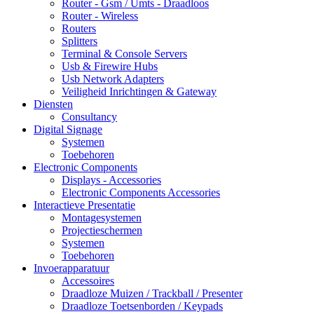
Router - Gsm / Umts - Draadloos
Router - Wireless
Routers
Splitters
Terminal & Console Servers
Usb & Firewire Hubs
Usb Network Adapters
Veiligheid Inrichtingen & Gateway
Diensten
Consultancy
Digital Signage
Systemen
Toebehoren
Electronic Components
Displays - Accessories
Electronic Components Accessories
Interactieve Presentatie
Montagesystemen
Projectieschermen
Systemen
Toebehoren
Invoerapparatuur
Accessoires
Draadloze Muizen / Trackball / Presenter
Draadloze Toetsenborden / Keypads