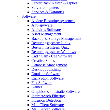
Server Rack Kasten & Opties
Server-computers
Services & Garanties
Software
Andere Besturingssystemen
Anti-spyware
Antivirus Software
Asset Management
Backup & Storage Management
Besturingssysteem Linux
Besturingssysteem Unix
Besturingssysteem Windows
Cad / Cam / Cae Software
Creative Suites
Database Management
Desktoppublishing
Emulatie Software
Encryption Software
Fax Software
Games
Graphics & Illustratie Software
Internet/web Filtering
Intrusion Detection
Mail Client Software
Mail Server Software