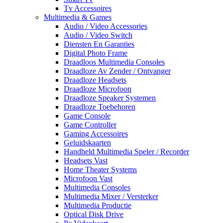
Tv Accessoires
Multimedia & Games
Audio / Video Accessories
Audio / Video Switch
Diensten En Garanties
Digital Photo Frame
Draadloos Multimedia Consoles
Draadloze Av Zender / Ontvanger
Draadloze Headsets
Draadloze Microfoon
Draadloze Speaker Systemen
Draadloze Toebehoren
Game Console
Game Controller
Gaming Accessoires
Geluidskaarten
Handheld Multimedia Speler / Recorder
Headsets Vast
Home Theater Systems
Microfoon Vast
Multimedia Consoles
Multimedia Mixer / Versterker
Multimedia Productie
Optical Disk Drive