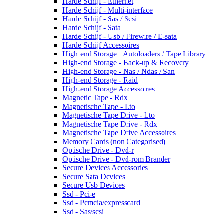
Harde Schijf - Ethernet
Harde Schijf - Multi-interface
Harde Schijf - Sas / Scsi
Harde Schijf - Sata
Harde Schijf - Usb / Firewire / E-sata
Harde Schijf Accessoires
High-end Storage - Autoloaders / Tape Library
High-end Storage - Back-up & Recovery
High-end Storage - Nas / Ndas / San
High-end Storage - Raid
High-end Storage Accessoires
Magnetic Tape - Rdx
Magnetische Tape - Lto
Magnetische Tape Drive - Lto
Magnetische Tape Drive - Rdx
Magnetische Tape Drive Accessoires
Memory Cards (non Categorised)
Optische Drive - Dvd-r
Optische Drive - Dvd-rom Brander
Secure Devices Accessories
Secure Sata Devices
Secure Usb Devices
Ssd - Pci-e
Ssd - Pcmcia/expresscard
Ssd - Sas/scsi