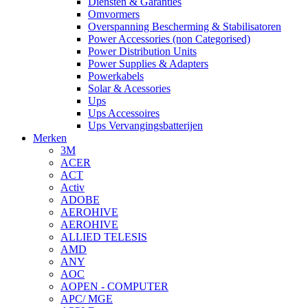
Diensten & Garanties
Omvormers
Overspanning Bescherming & Stabilisatoren
Power Accessories (non Categorised)
Power Distribution Units
Power Supplies & Adapters
Powerkabels
Solar & Acessories
Ups
Ups Accessoires
Ups Vervangingsbatterijen
Merken
3M
ACER
ACT
Activ
ADOBE
AEROHIVE
AEROHIVE
ALLIED TELESIS
AMD
ANY
AOC
AOPEN - COMPUTER
APC/ MGE