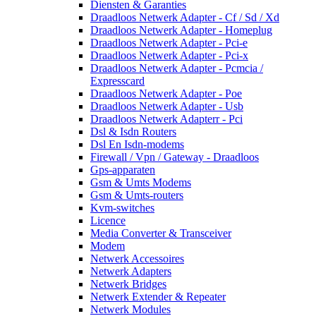
Diensten & Garanties
Draadloos Netwerk Adapter - Cf / Sd / Xd
Draadloos Netwerk Adapter - Homeplug
Draadloos Netwerk Adapter - Pci-e
Draadloos Netwerk Adapter - Pci-x
Draadloos Netwerk Adapter - Pcmcia /
Expresscard
Draadloos Netwerk Adapter - Poe
Draadloos Netwerk Adapter - Usb
Draadloos Netwerk Adapterr - Pci
Dsl & Isdn Routers
Dsl En Isdn-modems
Firewall / Vpn / Gateway - Draadloos
Gps-apparaten
Gsm & Umts Modems
Gsm & Umts-routers
Kvm-switches
Licence
Media Converter & Transceiver
Modem
Netwerk Accessoires
Netwerk Adapters
Netwerk Bridges
Netwerk Extender & Repeater
Netwerk Modules