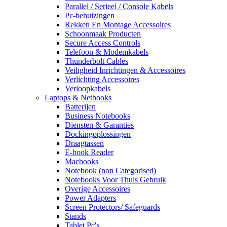
Parallel / Serieel / Console Kabels
Pc-behuizingen
Rekken En Montage Accessoires
Schoonmaak Producten
Secure Access Controls
Telefoon & Modemkabels
Thunderbolt Cables
Veiligheid Inrichtingen & Accessoires
Verlichting Accessoires
Verloopkabels
Laptops & Netbooks
Batterijen
Business Notebooks
Diensten & Garanties
Dockingoplossingen
Draagtassen
E-book Reader
Macbooks
Notebook (non Categorised)
Notebooks Voor Thuis Gebruik
Overige Accessoires
Power Adapters
Screen Protectors/ Safeguards
Stands
Tablet Pc's