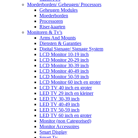
Moederborden/ Geheugen/ Processors
Geheugen Modules
Moederborden
Processoren
Riser-kaarten
Monitoren & Tv’s
Arms And Mounts
Diensten & Garanties
Digital Signage/ Signage System
LCD Monitor 10-19 inch
LCD Monitor 20-29 inch
LCD Monitor 30-39 inch
LCD Monitor 40-49 inch
LCD Monitor 50-59 inch
LCD Monitor 60 inch en groter
LCD TV 40 inch en groter
LED TV 29 inch en kleiner
LED TV 30-39 inch
LED TV 40-49 inch
LED TV 50-59 inch
LED TV 60 inch en groter
Monitor (non Categorised)
Monitor Accessoires
Smart Display
Smart Tv