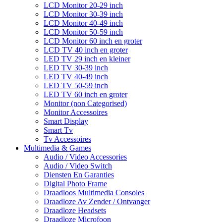
LCD Monitor 20-29 inch
LCD Monitor 30-39 inch
LCD Monitor 40-49 inch
LCD Monitor 50-59 inch
LCD Monitor 60 inch en groter
LCD TV 40 inch en groter
LED TV 29 inch en kleiner
LED TV 30-39 inch
LED TV 40-49 inch
LED TV 50-59 inch
LED TV 60 inch en groter
Monitor (non Categorised)
Monitor Accessoires
Smart Display
Smart Tv
Tv Accessoires
Multimedia & Games
Audio / Video Accessories
Audio / Video Switch
Diensten En Garanties
Digital Photo Frame
Draadloos Multimedia Consoles
Draadloze Av Zender / Ontvanger
Draadloze Headsets
Draadloze Microfoon