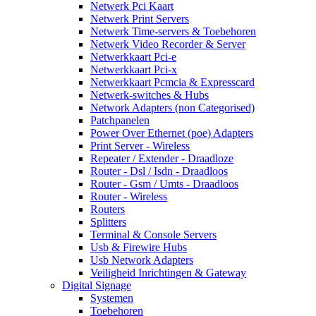
Netwerk Pci Kaart
Netwerk Print Servers
Netwerk Time-servers & Toebehoren
Netwerk Video Recorder & Server
Netwerkkaart Pci-e
Netwerkkaart Pci-x
Netwerkkaart Pcmcia & Expresscard
Netwerk-switches & Hubs
Network Adapters (non Categorised)
Patchpanelen
Power Over Ethernet (poe) Adapters
Print Server - Wireless
Repeater / Extender - Draadloze
Router - Dsl / Isdn - Draadloos
Router - Gsm / Umts - Draadloos
Router - Wireless
Routers
Splitters
Terminal & Console Servers
Usb & Firewire Hubs
Usb Network Adapters
Veiligheid Inrichtingen & Gateway
Digital Signage
Systemen
Toebehoren