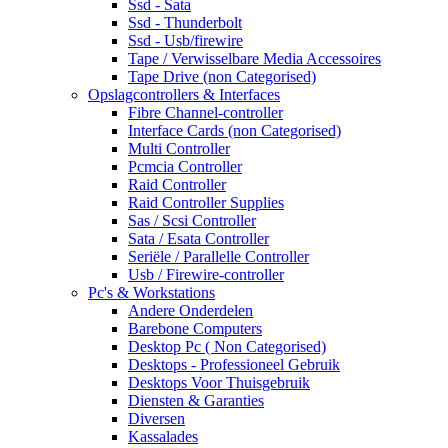
Ssd - Sata
Ssd - Thunderbolt
Ssd - Usb/firewire
Tape / Verwisselbare Media Accessoires
Tape Drive (non Categorised)
Opslagcontrollers & Interfaces
Fibre Channel-controller
Interface Cards (non Categorised)
Multi Controller
Pcmcia Controller
Raid Controller
Raid Controller Supplies
Sas / Scsi Controller
Sata / Esata Controller
Seriële / Parallelle Controller
Usb / Firewire-controller
Pc's & Workstations
Andere Onderdelen
Barebone Computers
Desktop Pc ( Non Categorised)
Desktops - Professioneel Gebruik
Desktops Voor Thuisgebruik
Diensten & Garanties
Diversen
Kassalades