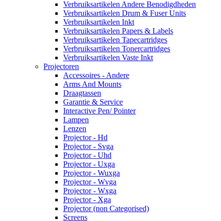
Verbruiksartikelen Andere Benodigdheden
Verbruiksartikelen Drum & Fuser Units
Verbruiksartikelen Inkt
Verbruiksartikelen Papers & Labels
Verbruiksartikelen Tapecartridges
Verbruiksartikelen Tonercartridges
Verbruiksartikelen Vaste Inkt
Projectoren
Accessoires - Andere
Arms And Mounts
Draagtassen
Garantie & Service
Interactive Pen/ Pointer
Lampen
Lenzen
Projector - Hd
Projector - Svga
Projector - Uhd
Projector - Uxga
Projector - Wuxga
Projector - Wvga
Projector - Wxga
Projector - Xga
Projector (non Categorised)
Screens