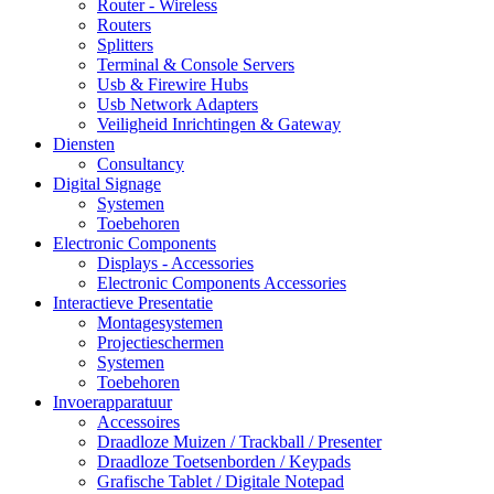
Router - Wireless
Routers
Splitters
Terminal & Console Servers
Usb & Firewire Hubs
Usb Network Adapters
Veiligheid Inrichtingen & Gateway
Diensten
Consultancy
Digital Signage
Systemen
Toebehoren
Electronic Components
Displays - Accessories
Electronic Components Accessories
Interactieve Presentatie
Montagesystemen
Projectieschermen
Systemen
Toebehoren
Invoerapparatuur
Accessoires
Draadloze Muizen / Trackball / Presenter
Draadloze Toetsenborden / Keypads
Grafische Tablet / Digitale Notepad