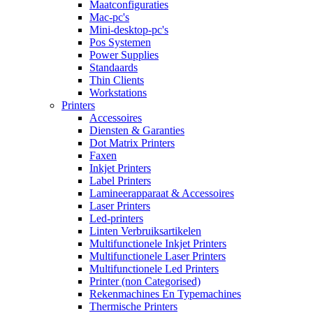
Maatconfiguraties
Mac-pc's
Mini-desktop-pc's
Pos Systemen
Power Supplies
Standaards
Thin Clients
Workstations
Printers
Accessoires
Diensten & Garanties
Dot Matrix Printers
Faxen
Inkjet Printers
Label Printers
Lamineerapparaat & Accessoires
Laser Printers
Led-printers
Linten Verbruiksartikelen
Multifunctionele Inkjet Printers
Multifunctionele Laser Printers
Multifunctionele Led Printers
Printer (non Categorised)
Rekenmachines En Typemachines
Thermische Printers