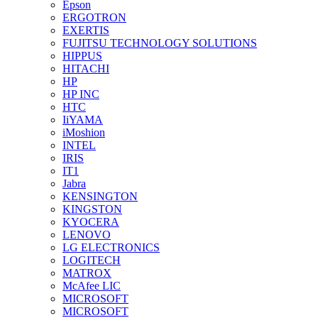
Epson
ERGOTRON
EXERTIS
FUJITSU TECHNOLOGY SOLUTIONS
HIPPUS
HITACHI
HP
HP INC
HTC
IiYAMA
iMoshion
INTEL
IRIS
IT1
Jabra
KENSINGTON
KINGSTON
KYOCERA
LENOVO
LG ELECTRONICS
LOGITECH
MATROX
McAfee LIC
MICROSOFT
MICROSOFT