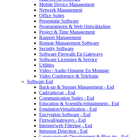
Mobile Device Management
Netwerk Management
Office Suites
Presentatie Software
Programmeren & Web Ontwikkeling
Project & Time Management
Rapport Management
Remote Management Software
Security Software
Software Firewalls En Gateways
Software Licensing & Service
Utilities
Video / Audio Opname En Montage
Video Conference & Telefonie
Software Esd
Back-up & Storage Management - Esd
Cad/cam/cae - Esd
Communication Suites - Esd
Education & Scientific/edutainment - Esd
Emulation/virtualization - Esd
Encryption Software - Esd
Firewall/gateways - Esd
Internet/web Filtering - Esd
Intrusion Detection - Esd
Language/web Development & Plug-ins - Esd