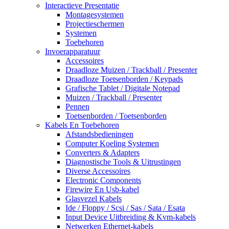
Interactieve Presentatie
Montagesystemen
Projectieschermen
Systemen
Toebehoren
Invoerapparatuur
Accessoires
Draadloze Muizen / Trackball / Presenter
Draadloze Toetsenborden / Keypads
Grafische Tablet / Digitale Notepad
Muizen / Trackball / Presenter
Pennen
Toetsenborden / Toetsenborden
Kabels En Toebehoren
Afstandsbedieningen
Computer Koeling Systemen
Converters & Adapters
Diagnostische Tools & Uitrustingen
Diverse Accessoires
Electronic Components
Firewire En Usb-kabel
Glasvezel Kabels
Ide / Floppy / Scsi / Sas / Sata / Esata
Input Device Uitbreiding & Kvm-kabels
Netwerken Ethernet-kabels