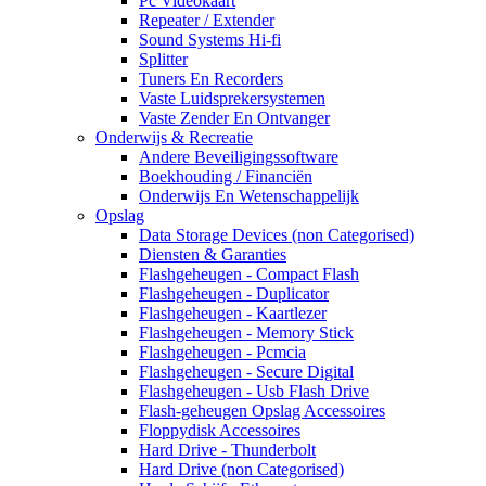
Pc Videokaart
Repeater / Extender
Sound Systems Hi-fi
Splitter
Tuners En Recorders
Vaste Luidsprekersystemen
Vaste Zender En Ontvanger
Onderwijs & Recreatie
Andere Beveiligingssoftware
Boekhouding / Financiën
Onderwijs En Wetenschappelijk
Opslag
Data Storage Devices (non Categorised)
Diensten & Garanties
Flashgeheugen - Compact Flash
Flashgeheugen - Duplicator
Flashgeheugen - Kaartlezer
Flashgeheugen - Memory Stick
Flashgeheugen - Pcmcia
Flashgeheugen - Secure Digital
Flashgeheugen - Usb Flash Drive
Flash-geheugen Opslag Accessoires
Floppydisk Accessoires
Hard Drive - Thunderbolt
Hard Drive (non Categorised)