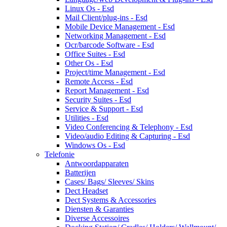
Linux Os - Esd
Mail Client/plug-ins - Esd
Mobile Device Management - Esd
Networking Management - Esd
Ocr/barcode Software - Esd
Office Suites - Esd
Other Os - Esd
Project/time Management - Esd
Remote Access - Esd
Report Management - Esd
Security Suites - Esd
Service & Support - Esd
Utilities - Esd
Video Conferencing & Telephony - Esd
Video/audio Editing & Capturing - Esd
Windows Os - Esd
Telefonie
Antwoordapparaten
Batterijen
Cases/ Bags/ Sleeves/ Skins
Dect Headset
Dect Systems & Accessories
Diensten & Garanties
Diverse Accessoires