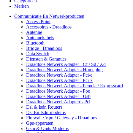
Categorieën
Merken
Communicatie En Netwerkproducten
Access Point
Accessoires - Draadloos
Antenne
Antennekabels
Bluetooth
Bridge - Draadloos
Data Switch
Diensten & Garanties
Draadloos Netwerk Adapter - Cf / Sd / Xd
Draadloos Netwerk Adapter - Homeplug
Draadloos Netwerk Adapter - Pci-e
Draadloos Netwerk Adapter - Pci-x
Draadloos Netwerk Adapter - Pcmcia / Expresscard
Draadloos Netwerk Adapter - Poe
Draadloos Netwerk Adapter - Usb
Draadloos Netwerk Adapterr - Pci
Dsl & Isdn Routers
Dsl En Isdn-modems
Firewall / Vpn / Gateway - Draadloos
Gps-apparaten
Gsm & Umts Modems