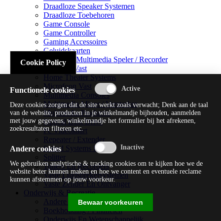
Draadloze Speaker Systemen
Draadloze Toebehoren
Game Console
Game Controller
Gaming Accessoires
Geluidskaarten
Handheld Multimedia Speler / Recorder
Cookie Policy
Headsets Vast
Home Theater Systems
Microfoon Vast
Functionele cookies
Multimedia Consoles
Multimedia Mixer / Versterker
Deze cookies zorgen dat de site werkt zoals verwacht; Denk aan de taal
Multimedia Productie
van de website, producten in je winkelmandje bijhouden, aanmelden
met jouw gegevens, winkelmandje het formulier bij het afrekenen,
Optical Disk Drive
zoekresultaten filteren etc.
Pc Videokaart
Repeater / Extender
Sound Systems Hi-fi
Andere cookies
Splitter
We gebruiken analytische & tracking cookies om te kijken hoe we de
Tuners En Recorders
website beter kunnen maken en hoe we content en eventuele reclame
Vaste Luidsprekersystemen
kunnen afstemmen op jouw voorkeur.
Vaste Zender En Ontvanger
Onderwijs & Recreatie
Andere Beveiligingssoftware
Bewaar voorkeuren
Boekhouding / Financiën
Onderwijs En Wetenschappelijk