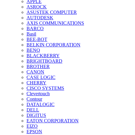
APPLE
ASROCK
ASUSTEK COMPUTER
AUTODESK
AXIS COMMUNICATIONS
BARCO
Basil
BEE-BOT
BELKIN CORPORATION
BENQ
BLACKBERRY
BRIGHTBOARD
BROTHER
CANON
CASE LOGIC
CHERRY
CISCO SYSTEMS
Clevertouch
Contour
DATALOGIC
DELL
DIGITUS
EATON CORPORATION
EIZO
EPSON