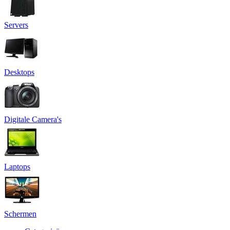
Servers
Desktops
Digitale Camera's
Laptops
Schermen