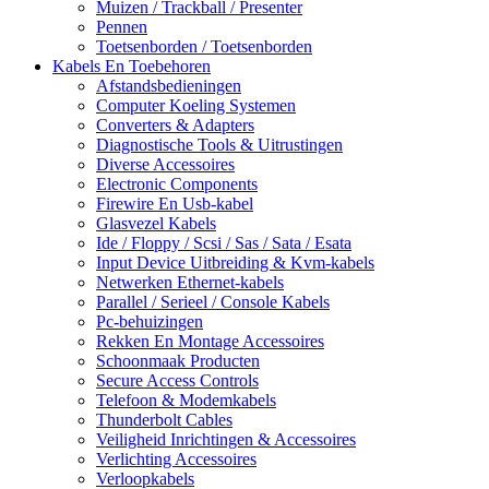
Muizen / Trackball / Presenter
Pennen
Toetsenborden / Toetsenborden
Kabels En Toebehoren
Afstandsbedieningen
Computer Koeling Systemen
Converters & Adapters
Diagnostische Tools & Uitrustingen
Diverse Accessoires
Electronic Components
Firewire En Usb-kabel
Glasvezel Kabels
Ide / Floppy / Scsi / Sas / Sata / Esata
Input Device Uitbreiding & Kvm-kabels
Netwerken Ethernet-kabels
Parallel / Serieel / Console Kabels
Pc-behuizingen
Rekken En Montage Accessoires
Schoonmaak Producten
Secure Access Controls
Telefoon & Modemkabels
Thunderbolt Cables
Veiligheid Inrichtingen & Accessoires
Verlichting Accessoires
Verloopkabels