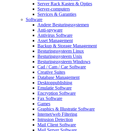
Server Rack Kasten & Opties
Server-computers
Services & Garanties
Software
Andere Besturingssystemen
Anti-spyware
Antivirus Software
Asset Management
Backup & Storage Management
Besturingssysteem Linux
Besturingssysteem Unix
Besturingssysteem Windows
Cad / Cam / Cae Software
Creative Suites
Database Management
Desktoppublishing
Emulatie Software
Encryption Software
Fax Software
Games
Graphics & Illustratie Software
Internet/web Filtering
Intrusion Detection
Mail Client Software
Mail Server Software