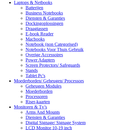
Laptops & Netbooks
Batterijen
Business Notebooks
Diensten & Garanties
Dockingoplossingen
Draagtassen
E-book Reader
Macbooks
Notebook (non Categorised)
Notebooks Voor Thuis Gebruik
Overige Accessoires
Power Adapters
Screen Protectors/ Safeguards
Stands
Tablet Pc's
Moederborden/ Geheugen/ Processors
Geheugen Modules
Moederborden
Processoren
Riser-kaarten
Monitoren & Tv’s
Arms And Mounts
Diensten & Garanties
Digital Signage/ Signage System
LCD Monitor 10-19 inch