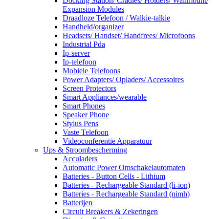
Docking Station/ Cradles/ Holders/ Wallmount/
Expansion Modules
Draadloze Telefoon / Walkie-talkie
Handheld/organizer
Headsets/ Handset/ Handfrees/ Microfoons
Industrial Pda
Ip-server
Ip-telefoon
Mobiele Telefoons
Power Adapters/ Opladers/ Accessoires
Screen Protectors
Smart Appliances/wearable
Smart Phones
Speaker Phone
Stylus Pens
Vaste Telefoon
Videoconferentie Apparatuur
Ups & Stroombescherming
Acculaders
Automatic Power Omschakelautomaten
Batteries - Button Cells - Lithium
Batteries - Rechargeable Standard (li-ion)
Batteries - Rechargeable Standard (nimh)
Batterijen
Circuit Breakers & Zekeringen