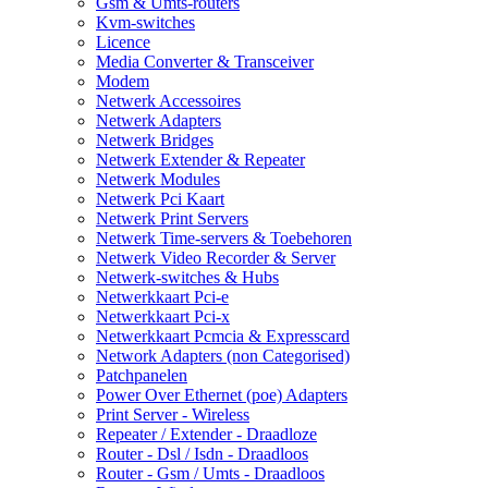
Gsm & Umts-routers
Kvm-switches
Licence
Media Converter & Transceiver
Modem
Netwerk Accessoires
Netwerk Adapters
Netwerk Bridges
Netwerk Extender & Repeater
Netwerk Modules
Netwerk Pci Kaart
Netwerk Print Servers
Netwerk Time-servers & Toebehoren
Netwerk Video Recorder & Server
Netwerk-switches & Hubs
Netwerkkaart Pci-e
Netwerkkaart Pci-x
Netwerkkaart Pcmcia & Expresscard
Network Adapters (non Categorised)
Patchpanelen
Power Over Ethernet (poe) Adapters
Print Server - Wireless
Repeater / Extender - Draadloze
Router - Dsl / Isdn - Draadloos
Router - Gsm / Umts - Draadloos