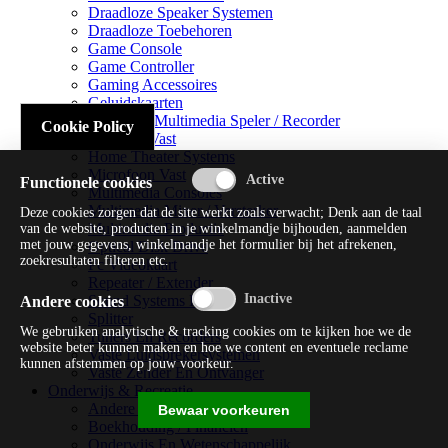
Draadloze Speaker Systemen
Draadloze Toebehoren
Game Console
Game Controller
Gaming Accessoires
Geluidskaarten
Handheld Multimedia Speler / Recorder
Cookie Policy
Headsets Vast
Home Theater Systems
Microfoon Vast
Functionele cookies
Multimedia Consoles
Multimedia Mixer / Versterker
Deze cookies zorgen dat de site werkt zoals verwacht; Denk aan de taal
Multimedia Productie
van de website, producten in je winkelmandje bijhouden, aanmelden
met jouw gegevens, winkelmandje het formulier bij het afrekenen,
Optical Disk Drive
zoekresultaten filteren etc.
Pc Videokaart
Repeater / Extender
Sound Systems Hi-fi
Andere cookies
Splitter
We gebruiken analytische & tracking cookies om te kijken hoe we de
Tuners En Recorders
website beter kunnen maken en hoe we content en eventuele reclame
Vaste Luidsprekersystemen
kunnen afstemmen op jouw voorkeur.
Vaste Zender En Ontvanger
Onderwijs & Recreatie
Andere Beveiligingssoftware
Bewaar voorkeuren
Boekhouding / Financiën
Onderwijs En Wetenschappelijk