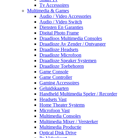
Tv Accessoires
Multimedia & Games
Audio / Video Accessories
Audio / Video Switch
Diensten En Garanties
Digital Photo Frame
Draadloos Multimedia Consoles
Draadloze Av Zender / Ontvanger
Draadloze Headsets
Draadloze Microfoon
Draadloze Speaker Systemen
Draadloze Toebehoren
Game Console
Game Controller
Gaming Accessoires
Geluidskaarten
Handheld Multimedia Speler / Recorder
Headsets Vast
Home Theater Systems
Microfoon Vast
Multimedia Consoles
Multimedia Mixer / Versterker
Multimedia Productie
Optical Disk Drive