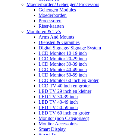
Moederborden/ Geheugen/ Processors
Geheugen Modules
Moederborden
Processoren
Riser-kaarten
Monitoren & Tv’s
Arms And Mounts
Diensten & Garanties
Digital Signage/ Signage System
LCD Monitor 10-19 inch
LCD Monitor 20-29 inch
LCD Monitor 30-39 inch
LCD Monitor 40-49 inch
LCD Monitor 50-59 inch
LCD Monitor 60 inch en groter
LCD TV 40 inch en groter
LED TV 29 inch en kleiner
LED TV 30-39 inch
LED TV 40-49 inch
LED TV 50-59 inch
LED TV 60 inch en groter
Monitor (non Categorised)
Monitor Accessoires
Smart Display
Smart Tv