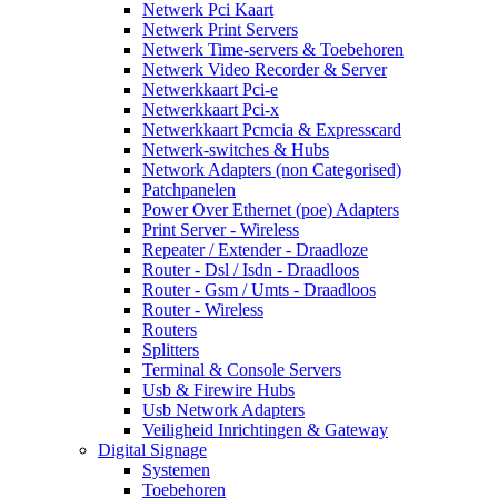
Netwerk Pci Kaart
Netwerk Print Servers
Netwerk Time-servers & Toebehoren
Netwerk Video Recorder & Server
Netwerkkaart Pci-e
Netwerkkaart Pci-x
Netwerkkaart Pcmcia & Expresscard
Netwerk-switches & Hubs
Network Adapters (non Categorised)
Patchpanelen
Power Over Ethernet (poe) Adapters
Print Server - Wireless
Repeater / Extender - Draadloze
Router - Dsl / Isdn - Draadloos
Router - Gsm / Umts - Draadloos
Router - Wireless
Routers
Splitters
Terminal & Console Servers
Usb & Firewire Hubs
Usb Network Adapters
Veiligheid Inrichtingen & Gateway
Digital Signage
Systemen
Toebehoren