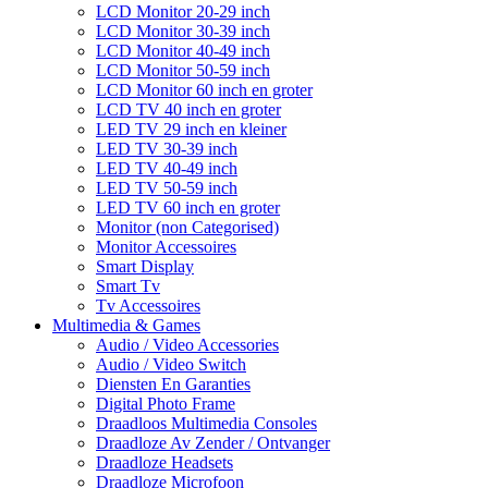
LCD Monitor 20-29 inch
LCD Monitor 30-39 inch
LCD Monitor 40-49 inch
LCD Monitor 50-59 inch
LCD Monitor 60 inch en groter
LCD TV 40 inch en groter
LED TV 29 inch en kleiner
LED TV 30-39 inch
LED TV 40-49 inch
LED TV 50-59 inch
LED TV 60 inch en groter
Monitor (non Categorised)
Monitor Accessoires
Smart Display
Smart Tv
Tv Accessoires
Multimedia & Games
Audio / Video Accessories
Audio / Video Switch
Diensten En Garanties
Digital Photo Frame
Draadloos Multimedia Consoles
Draadloze Av Zender / Ontvanger
Draadloze Headsets
Draadloze Microfoon