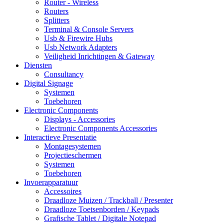
Router - Wireless
Routers
Splitters
Terminal & Console Servers
Usb & Firewire Hubs
Usb Network Adapters
Veiligheid Inrichtingen & Gateway
Diensten
Consultancy
Digital Signage
Systemen
Toebehoren
Electronic Components
Displays - Accessories
Electronic Components Accessories
Interactieve Presentatie
Montagesystemen
Projectieschermen
Systemen
Toebehoren
Invoerapparatuur
Accessoires
Draadloze Muizen / Trackball / Presenter
Draadloze Toetsenborden / Keypads
Grafische Tablet / Digitale Notepad