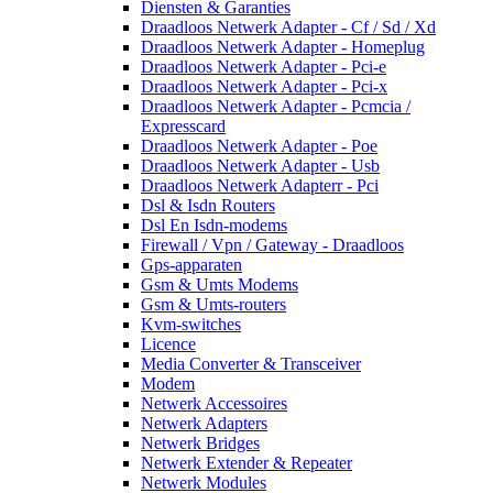
Diensten & Garanties
Draadloos Netwerk Adapter - Cf / Sd / Xd
Draadloos Netwerk Adapter - Homeplug
Draadloos Netwerk Adapter - Pci-e
Draadloos Netwerk Adapter - Pci-x
Draadloos Netwerk Adapter - Pcmcia /
Expresscard
Draadloos Netwerk Adapter - Poe
Draadloos Netwerk Adapter - Usb
Draadloos Netwerk Adapterr - Pci
Dsl & Isdn Routers
Dsl En Isdn-modems
Firewall / Vpn / Gateway - Draadloos
Gps-apparaten
Gsm & Umts Modems
Gsm & Umts-routers
Kvm-switches
Licence
Media Converter & Transceiver
Modem
Netwerk Accessoires
Netwerk Adapters
Netwerk Bridges
Netwerk Extender & Repeater
Netwerk Modules