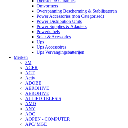
Diensten & Garanties
Omvormers
Overspanning Bescherming & Stabilisatoren
Power Accessories (non Categorised)
Power Distribution Units
Power Supplies & Adapters
Powerkabels
Solar & Acessories
Ups
Ups Accessoires
Ups Vervangingsbatterijen
Merken
3M
ACER
ACT
Activ
ADOBE
AEROHIVE
AEROHIVE
ALLIED TELESIS
AMD
ANY
AOC
AOPEN - COMPUTER
APC/ MGE