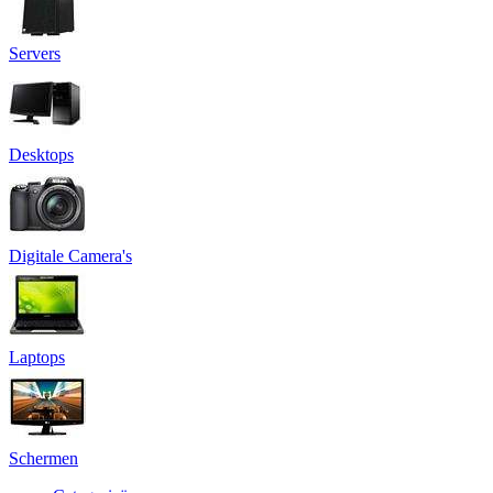
Servers
Desktops
Digitale Camera's
Laptops
Schermen