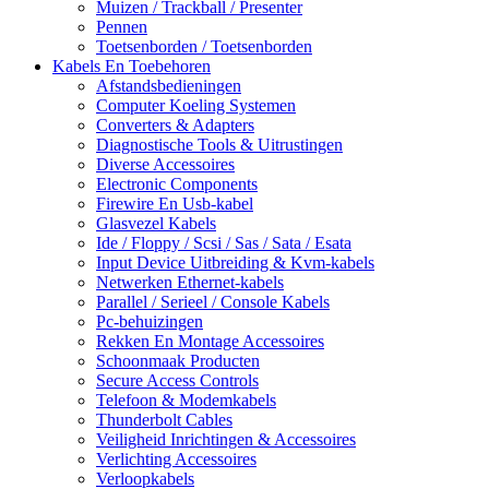
Muizen / Trackball / Presenter
Pennen
Toetsenborden / Toetsenborden
Kabels En Toebehoren
Afstandsbedieningen
Computer Koeling Systemen
Converters & Adapters
Diagnostische Tools & Uitrustingen
Diverse Accessoires
Electronic Components
Firewire En Usb-kabel
Glasvezel Kabels
Ide / Floppy / Scsi / Sas / Sata / Esata
Input Device Uitbreiding & Kvm-kabels
Netwerken Ethernet-kabels
Parallel / Serieel / Console Kabels
Pc-behuizingen
Rekken En Montage Accessoires
Schoonmaak Producten
Secure Access Controls
Telefoon & Modemkabels
Thunderbolt Cables
Veiligheid Inrichtingen & Accessoires
Verlichting Accessoires
Verloopkabels