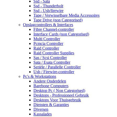
Ssd - Sata
Ssd - Thunderbolt
Ssd - Usb/firewire
Tape / Verwisselbare Media Accessoires
Tape Drive (non Categorised)
Opslagcontrollers & Interfaces
Fibre Channel-controller
Interface Cards (non Categorised)
Multi Controller
Pcmcia Controller
Raid Controller
Raid Controller Supplies
Sas / Scsi Controller
Sata / Esata Controller
Seriële / Parallelle Controller
Usb / Firewire-controller
Pc's & Workstations
Andere Onderdelen
Barebone Computers
Desktop Pc ( Non Categorised)
Desktops - Professioneel Gebruik
Desktops Voor Thuisgebruik
Diensten & Garanties
Diversen
Kassalades