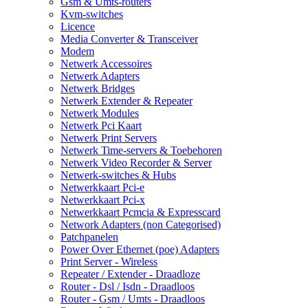
Gsm & Umts-routers
Kvm-switches
Licence
Media Converter & Transceiver
Modem
Netwerk Accessoires
Netwerk Adapters
Netwerk Bridges
Netwerk Extender & Repeater
Netwerk Modules
Netwerk Pci Kaart
Netwerk Print Servers
Netwerk Time-servers & Toebehoren
Netwerk Video Recorder & Server
Netwerk-switches & Hubs
Netwerkkaart Pci-e
Netwerkkaart Pci-x
Netwerkkaart Pcmcia & Expresscard
Network Adapters (non Categorised)
Patchpanelen
Power Over Ethernet (poe) Adapters
Print Server - Wireless
Repeater / Extender - Draadloze
Router - Dsl / Isdn - Draadloos
Router - Gsm / Umts - Draadloos