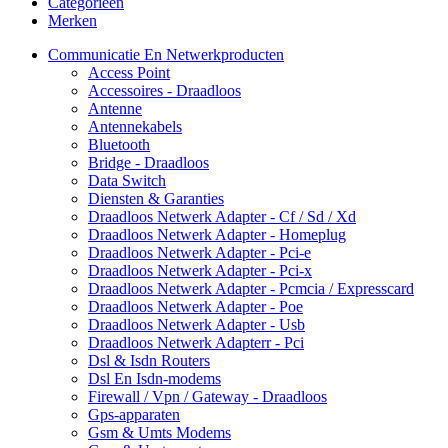
Categorieën
Merken
Communicatie En Netwerkproducten
Access Point
Accessoires - Draadloos
Antenne
Antennekabels
Bluetooth
Bridge - Draadloos
Data Switch
Diensten & Garanties
Draadloos Netwerk Adapter - Cf / Sd / Xd
Draadloos Netwerk Adapter - Homeplug
Draadloos Netwerk Adapter - Pci-e
Draadloos Netwerk Adapter - Pci-x
Draadloos Netwerk Adapter - Pcmcia / Expresscard
Draadloos Netwerk Adapter - Poe
Draadloos Netwerk Adapter - Usb
Draadloos Netwerk Adapterr - Pci
Dsl & Isdn Routers
Dsl En Isdn-modems
Firewall / Vpn / Gateway - Draadloos
Gps-apparaten
Gsm & Umts Modems