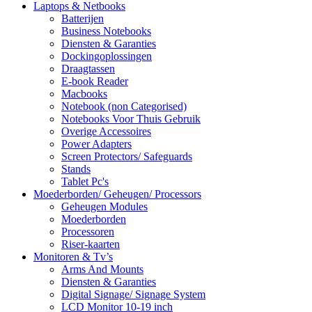
Laptops & Netbooks
Batterijen
Business Notebooks
Diensten & Garanties
Dockingoplossingen
Draagtassen
E-book Reader
Macbooks
Notebook (non Categorised)
Notebooks Voor Thuis Gebruik
Overige Accessoires
Power Adapters
Screen Protectors/ Safeguards
Stands
Tablet Pc's
Moederborden/ Geheugen/ Processors
Geheugen Modules
Moederborden
Processoren
Riser-kaarten
Monitoren & Tv’s
Arms And Mounts
Diensten & Garanties
Digital Signage/ Signage System
LCD Monitor 10-19 inch