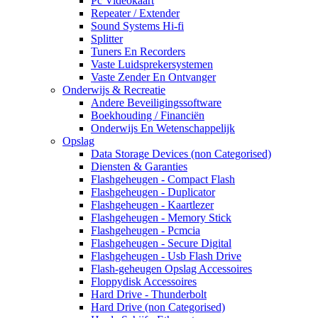
Pc Videokaart
Repeater / Extender
Sound Systems Hi-fi
Splitter
Tuners En Recorders
Vaste Luidsprekersystemen
Vaste Zender En Ontvanger
Onderwijs & Recreatie
Andere Beveiligingssoftware
Boekhouding / Financiën
Onderwijs En Wetenschappelijk
Opslag
Data Storage Devices (non Categorised)
Diensten & Garanties
Flashgeheugen - Compact Flash
Flashgeheugen - Duplicator
Flashgeheugen - Kaartlezer
Flashgeheugen - Memory Stick
Flashgeheugen - Pcmcia
Flashgeheugen - Secure Digital
Flashgeheugen - Usb Flash Drive
Flash-geheugen Opslag Accessoires
Floppydisk Accessoires
Hard Drive - Thunderbolt
Hard Drive (non Categorised)