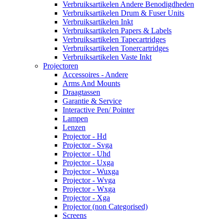
Verbruiksartikelen Andere Benodigdheden
Verbruiksartikelen Drum & Fuser Units
Verbruiksartikelen Inkt
Verbruiksartikelen Papers & Labels
Verbruiksartikelen Tapecartridges
Verbruiksartikelen Tonercartridges
Verbruiksartikelen Vaste Inkt
Projectoren
Accessoires - Andere
Arms And Mounts
Draagtassen
Garantie & Service
Interactive Pen/ Pointer
Lampen
Lenzen
Projector - Hd
Projector - Svga
Projector - Uhd
Projector - Uxga
Projector - Wuxga
Projector - Wvga
Projector - Wxga
Projector - Xga
Projector (non Categorised)
Screens