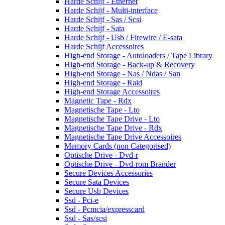
Harde Schijf - Ethernet
Harde Schijf - Multi-interface
Harde Schijf - Sas / Scsi
Harde Schijf - Sata
Harde Schijf - Usb / Firewire / E-sata
Harde Schijf Accessoires
High-end Storage - Autoloaders / Tape Library
High-end Storage - Back-up & Recovery
High-end Storage - Nas / Ndas / San
High-end Storage - Raid
High-end Storage Accessoires
Magnetic Tape - Rdx
Magnetische Tape - Lto
Magnetische Tape Drive - Lto
Magnetische Tape Drive - Rdx
Magnetische Tape Drive Accessoires
Memory Cards (non Categorised)
Optische Drive - Dvd-r
Optische Drive - Dvd-rom Brander
Secure Devices Accessories
Secure Sata Devices
Secure Usb Devices
Ssd - Pci-e
Ssd - Pcmcia/expresscard
Ssd - Sas/scsi