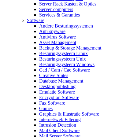
Server Rack Kasten & Opties
Server-computers
Services & Garanties
Software
Andere Besturingssystemen
Anti-spyware
Antivirus Software
Asset Management
Backup & Storage Management
Besturingssysteem Linux
Besturingssysteem Unix
Besturingssysteem Windows
Cad / Cam / Cae Software
Creative Suites
Database Management
Desktoppublishing
Emulatie Software
Encryption Software
Fax Software
Games
Graphics & Illustratie Software
Internet/web Filtering
Intrusion Detection
Mail Client Software
Mail Server Software