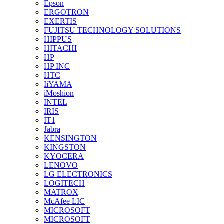
Epson
ERGOTRON
EXERTIS
FUJITSU TECHNOLOGY SOLUTIONS
HIPPUS
HITACHI
HP
HP INC
HTC
IiYAMA
iMoshion
INTEL
IRIS
IT1
Jabra
KENSINGTON
KINGSTON
KYOCERA
LENOVO
LG ELECTRONICS
LOGITECH
MATROX
McAfee LIC
MICROSOFT
MICROSOFT