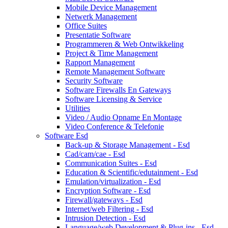
Mobile Device Management
Netwerk Management
Office Suites
Presentatie Software
Programmeren & Web Ontwikkeling
Project & Time Management
Rapport Management
Remote Management Software
Security Software
Software Firewalls En Gateways
Software Licensing & Service
Utilities
Video / Audio Opname En Montage
Video Conference & Telefonie
Software Esd
Back-up & Storage Management - Esd
Cad/cam/cae - Esd
Communication Suites - Esd
Education & Scientific/edutainment - Esd
Emulation/virtualization - Esd
Encryption Software - Esd
Firewall/gateways - Esd
Internet/web Filtering - Esd
Intrusion Detection - Esd
Language/web Development & Plug-ins - Esd