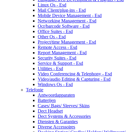
Linux Os - Esd
Mail Client/plug-ins - Esd
Mobile Device Management - Esd
Networking Management - Esd
Ocr/barcode Software - Esd
Office Suites - Esd
Other Os - Esd
Project/time Management - Esd
Remote Access - Esd
Report Management - Esd
Security Suites - Esd
Service & Support - Esd
Utilities - Esd
Video Conferencing & Telephony - Esd
Video/audio Editing & Capturing - Esd
Windows Os - Esd
Telefonie
Antwoordapparaten
Batterijen
Cases/ Bags/ Sleeves/ Skins
Dect Headset
Dect Systems & Accessories
Diensten & Garanties
Diverse Accessoires