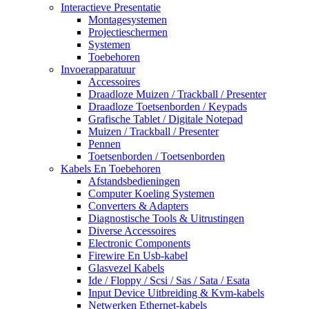
Interactieve Presentatie
Montagesystemen
Projectieschermen
Systemen
Toebehoren
Invoerapparatuur
Accessoires
Draadloze Muizen / Trackball / Presenter
Draadloze Toetsenborden / Keypads
Grafische Tablet / Digitale Notepad
Muizen / Trackball / Presenter
Pennen
Toetsenborden / Toetsenborden
Kabels En Toebehoren
Afstandsbedieningen
Computer Koeling Systemen
Converters & Adapters
Diagnostische Tools & Uitrustingen
Diverse Accessoires
Electronic Components
Firewire En Usb-kabel
Glasvezel Kabels
Ide / Floppy / Scsi / Sas / Sata / Esata
Input Device Uitbreiding & Kvm-kabels
Netwerken Ethernet-kabels