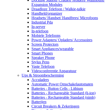
Docking Station/ Cradles/ Holders/ Wallmount/
Expansion Modules
Draadloze Telefoon / Walkie-talkie
Handheld/organizer
Headsets/ Handset/ Handfrees/ Microfoons
Industrial Pda
Ip-server
Ip-telefoon
Mobiele Telefoons
Power Adapters/ Opladers/ Accessoires
Screen Protectors
Smart Appliances/wearable
Smart Phones
Speaker Phone
Stylus Pens
Vaste Telefoon
Videoconferentie Apparatuur
Ups & Stroombescherming
Acculaders
Automatic Power Omschakelautomaten
Batteries - Button Cells - Lithium
Batteries - Rechargeable Standard (li-ion)
Batteries - Rechargeable Standard (nimh)
Batterijen
Circuit Breakers & Zekeringen