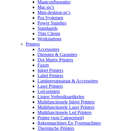
Maatconfiguraties
Mac-pc's
Mini-desktop-pc's
Pos Systemen
Power Supplies
Standaards
Thin Clients
Workstations
Printers
Accessoires
Diensten & Garanties
Dot Matrix Printers
Faxen
Inkjet Printers
Label Printers
Lamineerapparaat & Accessoires
Laser Printers
Led-printers
Linten Verbruiksartikelen
Multifunctionele Inkjet Printers
Multifunctionele Laser Printers
Multifunctionele Led Printers
Printer (non Categorised)
Rekenmachines En Typemachines
Thermische Printers