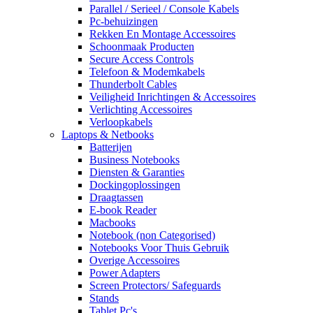
Parallel / Serieel / Console Kabels
Pc-behuizingen
Rekken En Montage Accessoires
Schoonmaak Producten
Secure Access Controls
Telefoon & Modemkabels
Thunderbolt Cables
Veiligheid Inrichtingen & Accessoires
Verlichting Accessoires
Verloopkabels
Laptops & Netbooks
Batterijen
Business Notebooks
Diensten & Garanties
Dockingoplossingen
Draagtassen
E-book Reader
Macbooks
Notebook (non Categorised)
Notebooks Voor Thuis Gebruik
Overige Accessoires
Power Adapters
Screen Protectors/ Safeguards
Stands
Tablet Pc's