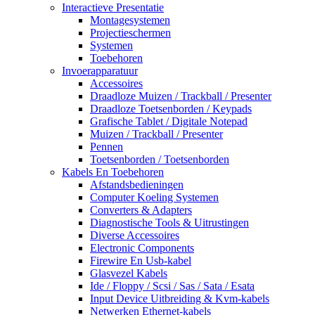
Interactieve Presentatie
Montagesystemen
Projectieschermen
Systemen
Toebehoren
Invoerapparatuur
Accessoires
Draadloze Muizen / Trackball / Presenter
Draadloze Toetsenborden / Keypads
Grafische Tablet / Digitale Notepad
Muizen / Trackball / Presenter
Pennen
Toetsenborden / Toetsenborden
Kabels En Toebehoren
Afstandsbedieningen
Computer Koeling Systemen
Converters & Adapters
Diagnostische Tools & Uitrustingen
Diverse Accessoires
Electronic Components
Firewire En Usb-kabel
Glasvezel Kabels
Ide / Floppy / Scsi / Sas / Sata / Esata
Input Device Uitbreiding & Kvm-kabels
Netwerken Ethernet-kabels