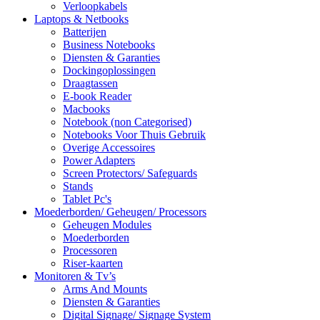
Verloopkabels
Laptops & Netbooks
Batterijen
Business Notebooks
Diensten & Garanties
Dockingoplossingen
Draagtassen
E-book Reader
Macbooks
Notebook (non Categorised)
Notebooks Voor Thuis Gebruik
Overige Accessoires
Power Adapters
Screen Protectors/ Safeguards
Stands
Tablet Pc's
Moederborden/ Geheugen/ Processors
Geheugen Modules
Moederborden
Processoren
Riser-kaarten
Monitoren & Tv’s
Arms And Mounts
Diensten & Garanties
Digital Signage/ Signage System