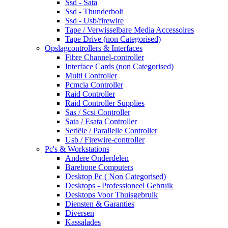
Ssd - Sata
Ssd - Thunderbolt
Ssd - Usb/firewire
Tape / Verwisselbare Media Accessoires
Tape Drive (non Categorised)
Opslagcontrollers & Interfaces
Fibre Channel-controller
Interface Cards (non Categorised)
Multi Controller
Pcmcia Controller
Raid Controller
Raid Controller Supplies
Sas / Scsi Controller
Sata / Esata Controller
Seriële / Parallelle Controller
Usb / Firewire-controller
Pc's & Workstations
Andere Onderdelen
Barebone Computers
Desktop Pc ( Non Categorised)
Desktops - Professioneel Gebruik
Desktops Voor Thuisgebruik
Diensten & Garanties
Diversen
Kassalades