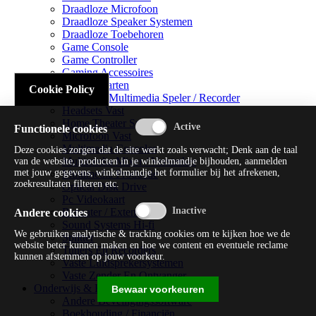
Draadloze Microfoon
Draadloze Speaker Systemen
Draadloze Toebehoren
Game Console
Game Controller
Gaming Accessoires
Geluidskaarten
Cookie Policy
Handheld Multimedia Speler / Recorder
Headsets Vast
Home Theater Systems
Functionele cookies
Microfoon Vast
Multimedia Consoles
Deze cookies zorgen dat de site werkt zoals verwacht; Denk aan de taal
Multimedia Mixer / Versterker
van de website, producten in je winkelmandje bijhouden, aanmelden
met jouw gegevens, winkelmandje het formulier bij het afrekenen,
Multimedia Productie
zoekresultaten filteren etc.
Optical Disk Drive
Pc Videokaart
Repeater / Extender
Andere cookies
Sound Systems Hi-fi
We gebruiken analytische & tracking cookies om te kijken hoe we de
Splitter
website beter kunnen maken en hoe we content en eventuele reclame
Tuners En Recorders
kunnen afstemmen op jouw voorkeur.
Vaste Luidsprekersystemen
Vaste Zender En Ontvanger
Onderwijs & Recreatie
Bewaar voorkeuren
Andere Beveiligingssoftware
Boekhouding / Financiën