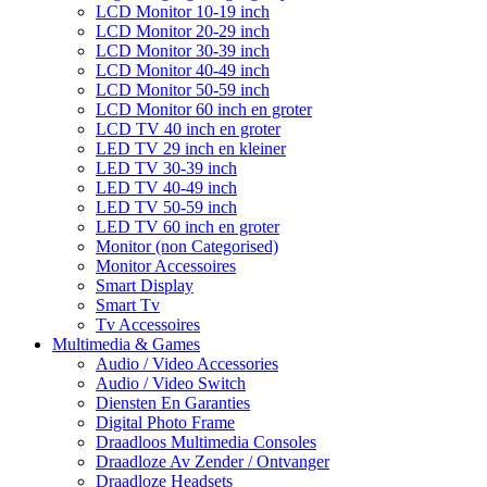
LCD Monitor 10-19 inch
LCD Monitor 20-29 inch
LCD Monitor 30-39 inch
LCD Monitor 40-49 inch
LCD Monitor 50-59 inch
LCD Monitor 60 inch en groter
LCD TV 40 inch en groter
LED TV 29 inch en kleiner
LED TV 30-39 inch
LED TV 40-49 inch
LED TV 50-59 inch
LED TV 60 inch en groter
Monitor (non Categorised)
Monitor Accessoires
Smart Display
Smart Tv
Tv Accessoires
Multimedia & Games
Audio / Video Accessories
Audio / Video Switch
Diensten En Garanties
Digital Photo Frame
Draadloos Multimedia Consoles
Draadloze Av Zender / Ontvanger
Draadloze Headsets