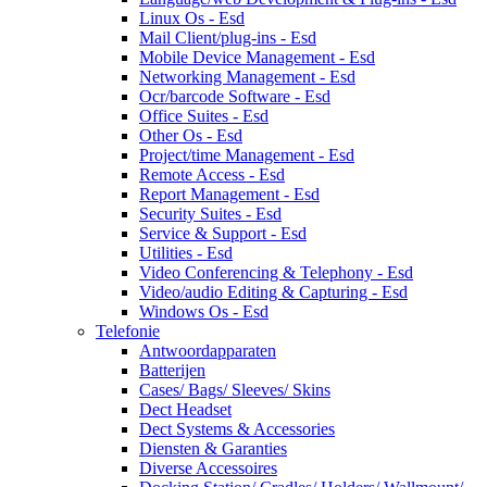
Linux Os - Esd
Mail Client/plug-ins - Esd
Mobile Device Management - Esd
Networking Management - Esd
Ocr/barcode Software - Esd
Office Suites - Esd
Other Os - Esd
Project/time Management - Esd
Remote Access - Esd
Report Management - Esd
Security Suites - Esd
Service & Support - Esd
Utilities - Esd
Video Conferencing & Telephony - Esd
Video/audio Editing & Capturing - Esd
Windows Os - Esd
Telefonie
Antwoordapparaten
Batterijen
Cases/ Bags/ Sleeves/ Skins
Dect Headset
Dect Systems & Accessories
Diensten & Garanties
Diverse Accessoires