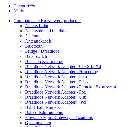
Categorieën
Merken
Communicatie En Netwerkproducten
Access Point
Accessoires - Draadloos
Antenne
Antennekabels
Bluetooth
Bridge - Draadloos
Data Switch
Diensten & Garanties
Draadloos Netwerk Adapter - Cf / Sd / Xd
Draadloos Netwerk Adapter - Homeplug
Draadloos Netwerk Adapter - Pci-e
Draadloos Netwerk Adapter - Pci-x
Draadloos Netwerk Adapter - Pcmcia / Expresscard
Draadloos Netwerk Adapter - Poe
Draadloos Netwerk Adapter - Usb
Draadloos Netwerk Adapterr - Pci
Dsl & Isdn Routers
Dsl En Isdn-modems
Firewall / Vpn / Gateway - Draadloos
Gps-apparaten