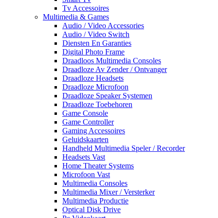
Tv Accessoires
Multimedia & Games
Audio / Video Accessories
Audio / Video Switch
Diensten En Garanties
Digital Photo Frame
Draadloos Multimedia Consoles
Draadloze Av Zender / Ontvanger
Draadloze Headsets
Draadloze Microfoon
Draadloze Speaker Systemen
Draadloze Toebehoren
Game Console
Game Controller
Gaming Accessoires
Geluidskaarten
Handheld Multimedia Speler / Recorder
Headsets Vast
Home Theater Systems
Microfoon Vast
Multimedia Consoles
Multimedia Mixer / Versterker
Multimedia Productie
Optical Disk Drive