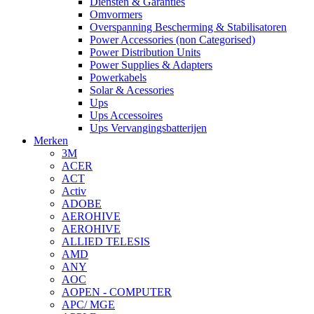
Diensten & Garanties
Omvormers
Overspanning Bescherming & Stabilisatoren
Power Accessories (non Categorised)
Power Distribution Units
Power Supplies & Adapters
Powerkabels
Solar & Acessories
Ups
Ups Accessoires
Ups Vervangingsbatterijen
Merken
3M
ACER
ACT
Activ
ADOBE
AEROHIVE
AEROHIVE
ALLIED TELESIS
AMD
ANY
AOC
AOPEN - COMPUTER
APC/ MGE