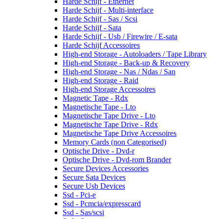
Harde Schijf - Ethernet
Harde Schijf - Multi-interface
Harde Schijf - Sas / Scsi
Harde Schijf - Sata
Harde Schijf - Usb / Firewire / E-sata
Harde Schijf Accessoires
High-end Storage - Autoloaders / Tape Library
High-end Storage - Back-up & Recovery
High-end Storage - Nas / Ndas / San
High-end Storage - Raid
High-end Storage Accessoires
Magnetic Tape - Rdx
Magnetische Tape - Lto
Magnetische Tape Drive - Lto
Magnetische Tape Drive - Rdx
Magnetische Tape Drive Accessoires
Memory Cards (non Categorised)
Optische Drive - Dvd-r
Optische Drive - Dvd-rom Brander
Secure Devices Accessories
Secure Sata Devices
Secure Usb Devices
Ssd - Pci-e
Ssd - Pcmcia/expresscard
Ssd - Sas/scsi