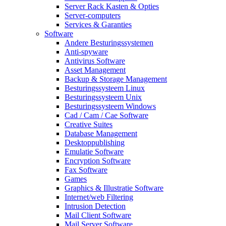
Server Rack Kasten & Opties
Server-computers
Services & Garanties
Software
Andere Besturingssystemen
Anti-spyware
Antivirus Software
Asset Management
Backup & Storage Management
Besturingssysteem Linux
Besturingssysteem Unix
Besturingssysteem Windows
Cad / Cam / Cae Software
Creative Suites
Database Management
Desktoppublishing
Emulatie Software
Encryption Software
Fax Software
Games
Graphics & Illustratie Software
Internet/web Filtering
Intrusion Detection
Mail Client Software
Mail Server Software