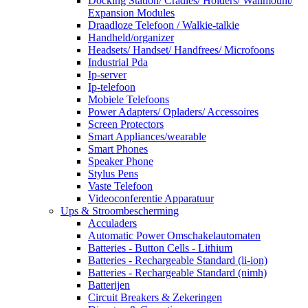
Docking Station/ Cradles/ Holders/ Wallmount/
Expansion Modules
Draadloze Telefoon / Walkie-talkie
Handheld/organizer
Headsets/ Handset/ Handfrees/ Microfoons
Industrial Pda
Ip-server
Ip-telefoon
Mobiele Telefoons
Power Adapters/ Opladers/ Accessoires
Screen Protectors
Smart Appliances/wearable
Smart Phones
Speaker Phone
Stylus Pens
Vaste Telefoon
Videoconferentie Apparatuur
Ups & Stroombescherming
Acculaders
Automatic Power Omschakelautomaten
Batteries - Button Cells - Lithium
Batteries - Rechargeable Standard (li-ion)
Batteries - Rechargeable Standard (nimh)
Batterijen
Circuit Breakers & Zekeringen