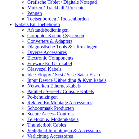
Grafische Tablet / Digitale Notepad
Muizen / Trackball / Presenter
Pennen
Toetsenborden / Toetsenborden
Kabels En Toebehoren
Afstandsbedieningen
Computer Koeling Systemen
Converters & Adapters
Diagnostische Tools & Uitrustingen
Diverse Accessoires
Electronic Components
Firewire En Usb-kabel
Glasvezel Kabels
Ide / Floppy / Scsi / Sas / Sata / Esata
Input Device Uitbreiding & Kvm-kabels
Netwerken Ethernet-kabels
Parallel / Serieel / Console Kabels
Pc-behuizingen
Rekken En Montage Accessoires
Schoonmaak Producten
Secure Access Controls
Telefoon & Modemkabels
Thunderbolt Cables
Veiligheid Inrichtingen & Accessoires
Verlichting Accessoires