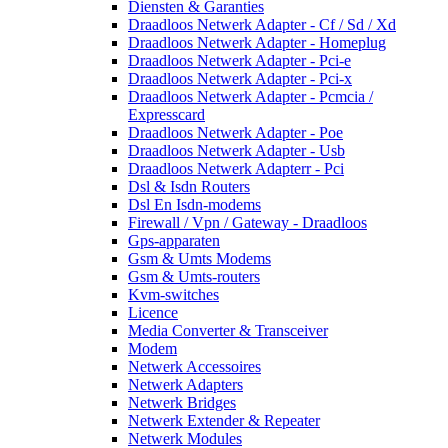
Diensten & Garanties
Draadloos Netwerk Adapter - Cf / Sd / Xd
Draadloos Netwerk Adapter - Homeplug
Draadloos Netwerk Adapter - Pci-e
Draadloos Netwerk Adapter - Pci-x
Draadloos Netwerk Adapter - Pcmcia /
Expresscard
Draadloos Netwerk Adapter - Poe
Draadloos Netwerk Adapter - Usb
Draadloos Netwerk Adapterr - Pci
Dsl & Isdn Routers
Dsl En Isdn-modems
Firewall / Vpn / Gateway - Draadloos
Gps-apparaten
Gsm & Umts Modems
Gsm & Umts-routers
Kvm-switches
Licence
Media Converter & Transceiver
Modem
Netwerk Accessoires
Netwerk Adapters
Netwerk Bridges
Netwerk Extender & Repeater
Netwerk Modules