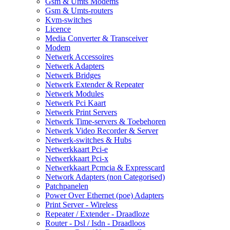
Gsm & Umts Modems
Gsm & Umts-routers
Kvm-switches
Licence
Media Converter & Transceiver
Modem
Netwerk Accessoires
Netwerk Adapters
Netwerk Bridges
Netwerk Extender & Repeater
Netwerk Modules
Netwerk Pci Kaart
Netwerk Print Servers
Netwerk Time-servers & Toebehoren
Netwerk Video Recorder & Server
Netwerk-switches & Hubs
Netwerkkaart Pci-e
Netwerkkaart Pci-x
Netwerkkaart Pcmcia & Expresscard
Network Adapters (non Categorised)
Patchpanelen
Power Over Ethernet (poe) Adapters
Print Server - Wireless
Repeater / Extender - Draadloze
Router - Dsl / Isdn - Draadloos