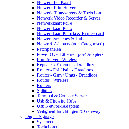
Netwerk Pci Kaart
Netwerk Print Servers
Netwerk Time-servers & Toebehoren
Netwerk Video Recorder & Server
Netwerkkaart Pci-e
Netwerkkaart Pci-x
Netwerkkaart Pcmcia & Expresscard
Netwerk-switches & Hubs
Network Adapters (non Categorised)
Patchpanelen
Power Over Ethernet (poe) Adapters
Print Server - Wireless
Repeater / Extender - Draadloze
Router - Dsl / Isdn - Draadloos
Router - Gsm / Umts - Draadloos
Router - Wireless
Routers
Splitters
Terminal & Console Servers
Usb & Firewire Hubs
Usb Network Adapters
Veiligheid Inrichtingen & Gateway
Digital Signage
Systemen
Toebehoren