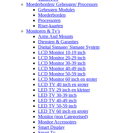
Moederborden/ Geheugen/ Processors
Geheugen Modules
Moederborden
Processoren
Riser-kaarten
Monitoren & Tv’s
Arms And Mounts
Diensten & Garanties
Digital Signage/ Signage System
LCD Monitor 10-19 inch
LCD Monitor 20-29 inch
LCD Monitor 30-39 inch
LCD Monitor 40-49 inch
LCD Monitor 50-59 inch
LCD Monitor 60 inch en groter
LCD TV 40 inch en groter
LED TV 29 inch en kleiner
LED TV 30-39 inch
LED TV 40-49 inch
LED TV 50-59 inch
LED TV 60 inch en groter
Monitor (non Categorised)
Monitor Accessoires
Smart Display
Smart Tv