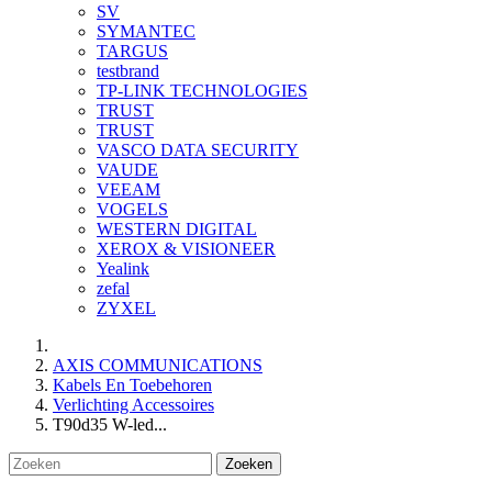
SV
SYMANTEC
TARGUS
testbrand
TP-LINK TECHNOLOGIES
TRUST
TRUST
VASCO DATA SECURITY
VAUDE
VEEAM
VOGELS
WESTERN DIGITAL
XEROX & VISIONEER
Yealink
zefal
ZYXEL
AXIS COMMUNICATIONS
Kabels En Toebehoren
Verlichting Accessoires
T90d35 W-led...
Zoeken