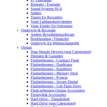
Pc Videokaart
Repeater / Extender
Sound Systems Hi-fi
Splitter
Tuners En Recorders
Vaste Luidsprekersystemen
Vaste Zender En Ontvanger
Onderwijs & Recreatie
Andere Beveiligingssoftware
Boekhouding / Financiën
Onderwijs En Wetenschappelijk
Opslag
Data Storage Devices (non Categorised)
Diensten & Garanties
Flashgeheugen - Compact Flash
Flashgeheugen - Duplicator
Flashgeheugen - Kaartlezer
Flashgeheugen - Memory Stick
Flashgeheugen - Pcmcia
Flashgeheugen - Secure Digital
Flashgeheugen - Usb Flash Drive
Flash-geheugen Opslag Accessoires
Floppydisk Accessoires
Hard Drive - Thunderbolt
Hard Drive (non Categorised)