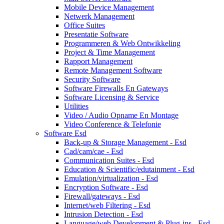
Mobile Device Management
Netwerk Management
Office Suites
Presentatie Software
Programmeren & Web Ontwikkeling
Project & Time Management
Rapport Management
Remote Management Software
Security Software
Software Firewalls En Gateways
Software Licensing & Service
Utilities
Video / Audio Opname En Montage
Video Conference & Telefonie
Software Esd
Back-up & Storage Management - Esd
Cad/cam/cae - Esd
Communication Suites - Esd
Education & Scientific/edutainment - Esd
Emulation/virtualization - Esd
Encryption Software - Esd
Firewall/gateways - Esd
Internet/web Filtering - Esd
Intrusion Detection - Esd
Language/web Development & Plug-ins - Esd