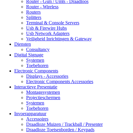
Router - Gsm / Umts - Draadloos
Router - Wireless
Routers
Splitters
Terminal & Console Servers
Usb & Firewire Hubs
Usb Network Adapters
Veiligheid Inrichtingen & Gateway
Diensten
Consultancy
Digital Signage
Systemen
Toebehoren
Electronic Components
Displays - Accessories
Electronic Components Accessories
Interactieve Presentatie
Montagesystemen
Projectieschermen
Systemen
Toebehoren
Invoerapparatuur
Accessoires
Draadloze Muizen / Trackball / Presenter
Draadloze Toetsenborden / Keypads