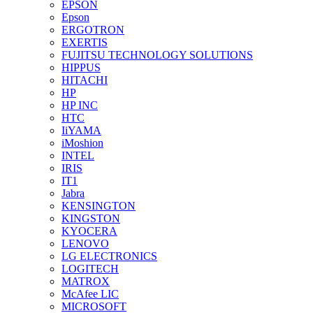
EPSON
Epson
ERGOTRON
EXERTIS
FUJITSU TECHNOLOGY SOLUTIONS
HIPPUS
HITACHI
HP
HP INC
HTC
IiYAMA
iMoshion
INTEL
IRIS
IT1
Jabra
KENSINGTON
KINGSTON
KYOCERA
LENOVO
LG ELECTRONICS
LOGITECH
MATROX
McAfee LIC
MICROSOFT