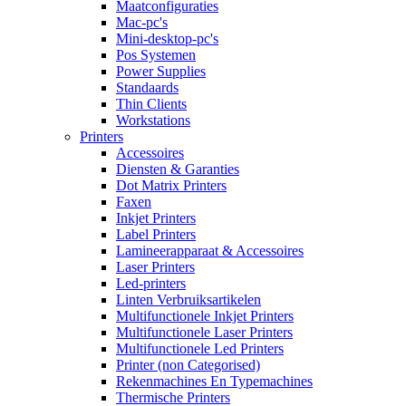
Maatconfiguraties
Mac-pc's
Mini-desktop-pc's
Pos Systemen
Power Supplies
Standaards
Thin Clients
Workstations
Printers
Accessoires
Diensten & Garanties
Dot Matrix Printers
Faxen
Inkjet Printers
Label Printers
Lamineerapparaat & Accessoires
Laser Printers
Led-printers
Linten Verbruiksartikelen
Multifunctionele Inkjet Printers
Multifunctionele Laser Printers
Multifunctionele Led Printers
Printer (non Categorised)
Rekenmachines En Typemachines
Thermische Printers