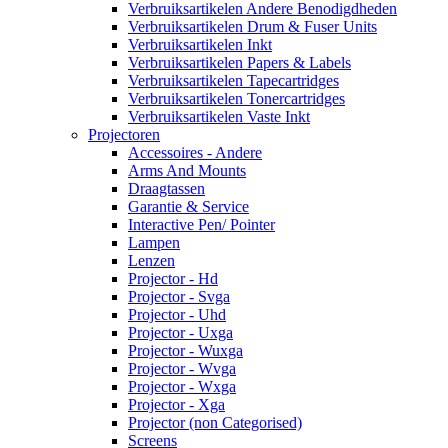
Verbruiksartikelen Andere Benodigdheden
Verbruiksartikelen Drum & Fuser Units
Verbruiksartikelen Inkt
Verbruiksartikelen Papers & Labels
Verbruiksartikelen Tapecartridges
Verbruiksartikelen Tonercartridges
Verbruiksartikelen Vaste Inkt
Projectoren
Accessoires - Andere
Arms And Mounts
Draagtassen
Garantie & Service
Interactive Pen/ Pointer
Lampen
Lenzen
Projector - Hd
Projector - Svga
Projector - Uhd
Projector - Uxga
Projector - Wuxga
Projector - Wvga
Projector - Wxga
Projector - Xga
Projector (non Categorised)
Screens