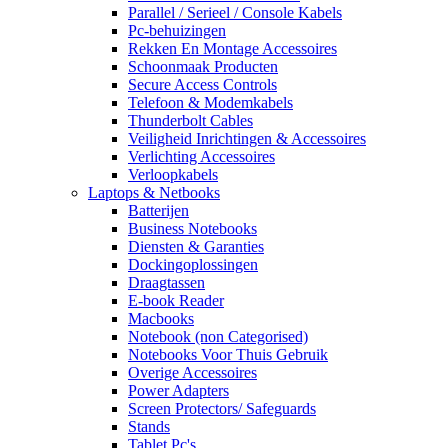
Parallel / Serieel / Console Kabels
Pc-behuizingen
Rekken En Montage Accessoires
Schoonmaak Producten
Secure Access Controls
Telefoon & Modemkabels
Thunderbolt Cables
Veiligheid Inrichtingen & Accessoires
Verlichting Accessoires
Verloopkabels
Laptops & Netbooks
Batterijen
Business Notebooks
Diensten & Garanties
Dockingoplossingen
Draagtassen
E-book Reader
Macbooks
Notebook (non Categorised)
Notebooks Voor Thuis Gebruik
Overige Accessoires
Power Adapters
Screen Protectors/ Safeguards
Stands
Tablet Pc's