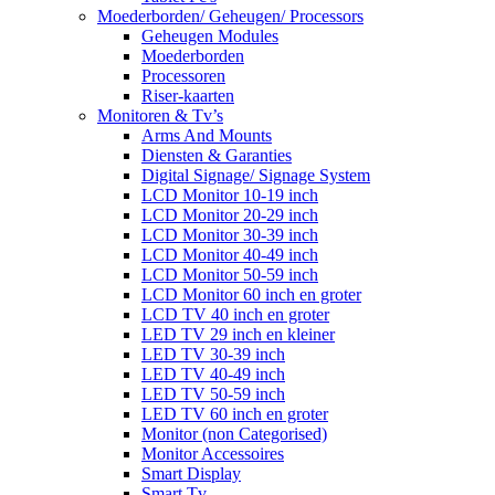
Moederborden/ Geheugen/ Processors
Geheugen Modules
Moederborden
Processoren
Riser-kaarten
Monitoren & Tv’s
Arms And Mounts
Diensten & Garanties
Digital Signage/ Signage System
LCD Monitor 10-19 inch
LCD Monitor 20-29 inch
LCD Monitor 30-39 inch
LCD Monitor 40-49 inch
LCD Monitor 50-59 inch
LCD Monitor 60 inch en groter
LCD TV 40 inch en groter
LED TV 29 inch en kleiner
LED TV 30-39 inch
LED TV 40-49 inch
LED TV 50-59 inch
LED TV 60 inch en groter
Monitor (non Categorised)
Monitor Accessoires
Smart Display
Smart Tv