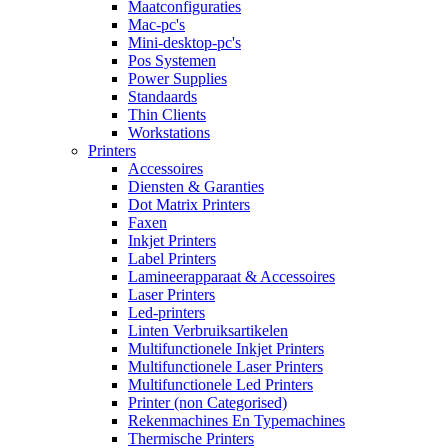
Maatconfiguraties
Mac-pc's
Mini-desktop-pc's
Pos Systemen
Power Supplies
Standaards
Thin Clients
Workstations
Printers
Accessoires
Diensten & Garanties
Dot Matrix Printers
Faxen
Inkjet Printers
Label Printers
Lamineerapparaat & Accessoires
Laser Printers
Led-printers
Linten Verbruiksartikelen
Multifunctionele Inkjet Printers
Multifunctionele Laser Printers
Multifunctionele Led Printers
Printer (non Categorised)
Rekenmachines En Typemachines
Thermische Printers