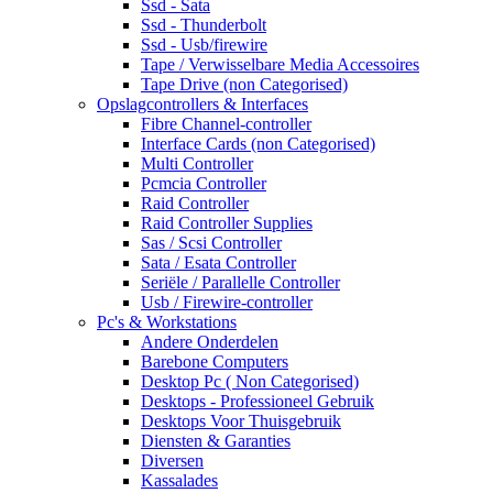
Ssd - Sata
Ssd - Thunderbolt
Ssd - Usb/firewire
Tape / Verwisselbare Media Accessoires
Tape Drive (non Categorised)
Opslagcontrollers & Interfaces
Fibre Channel-controller
Interface Cards (non Categorised)
Multi Controller
Pcmcia Controller
Raid Controller
Raid Controller Supplies
Sas / Scsi Controller
Sata / Esata Controller
Seriële / Parallelle Controller
Usb / Firewire-controller
Pc's & Workstations
Andere Onderdelen
Barebone Computers
Desktop Pc ( Non Categorised)
Desktops - Professioneel Gebruik
Desktops Voor Thuisgebruik
Diensten & Garanties
Diversen
Kassalades