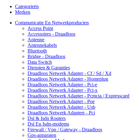
Categorieën
Merken
Communicatie En Netwerkproducten
Access Point
Accessoires - Draadloos
Antenne
Antennekabels
Bluetooth
Bridge - Draadloos
Data Switch
Diensten & Garanties
Draadloos Netwerk Adapter - Cf / Sd / Xd
Draadloos Netwerk Adapter - Homeplug
Draadloos Netwerk Adapter - Pci-e
Draadloos Netwerk Adapter - Pci-x
Draadloos Netwerk Adapter - Pcmcia / Expresscard
Draadloos Netwerk Adapter - Poe
Draadloos Netwerk Adapter - Usb
Draadloos Netwerk Adapterr - Pci
Dsl & Isdn Routers
Dsl En Isdn-modems
Firewall / Vpn / Gateway - Draadloos
Gps-apparaten