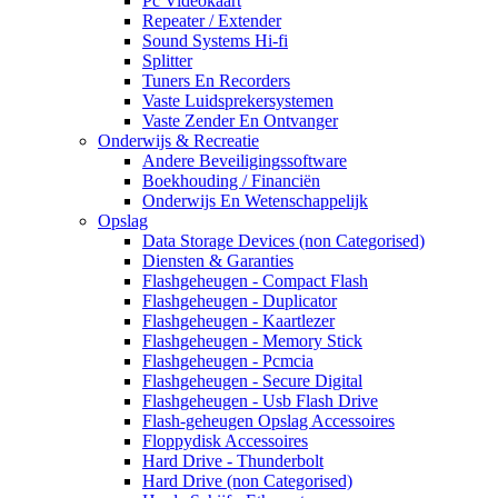
Pc Videokaart
Repeater / Extender
Sound Systems Hi-fi
Splitter
Tuners En Recorders
Vaste Luidsprekersystemen
Vaste Zender En Ontvanger
Onderwijs & Recreatie
Andere Beveiligingssoftware
Boekhouding / Financiën
Onderwijs En Wetenschappelijk
Opslag
Data Storage Devices (non Categorised)
Diensten & Garanties
Flashgeheugen - Compact Flash
Flashgeheugen - Duplicator
Flashgeheugen - Kaartlezer
Flashgeheugen - Memory Stick
Flashgeheugen - Pcmcia
Flashgeheugen - Secure Digital
Flashgeheugen - Usb Flash Drive
Flash-geheugen Opslag Accessoires
Floppydisk Accessoires
Hard Drive - Thunderbolt
Hard Drive (non Categorised)