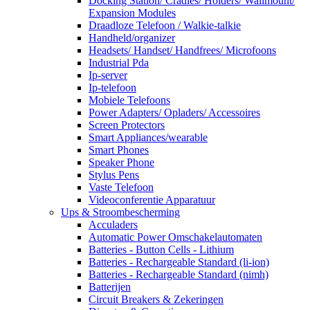
Docking Station/ Cradles/ Holders/ Wallmount/
Expansion Modules
Draadloze Telefoon / Walkie-talkie
Handheld/organizer
Headsets/ Handset/ Handfrees/ Microfoons
Industrial Pda
Ip-server
Ip-telefoon
Mobiele Telefoons
Power Adapters/ Opladers/ Accessoires
Screen Protectors
Smart Appliances/wearable
Smart Phones
Speaker Phone
Stylus Pens
Vaste Telefoon
Videoconferentie Apparatuur
Ups & Stroombescherming
Acculaders
Automatic Power Omschakelautomaten
Batteries - Button Cells - Lithium
Batteries - Rechargeable Standard (li-ion)
Batteries - Rechargeable Standard (nimh)
Batterijen
Circuit Breakers & Zekeringen