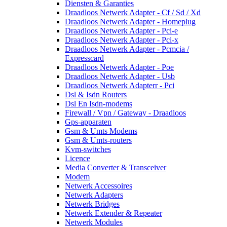
Diensten & Garanties
Draadloos Netwerk Adapter - Cf / Sd / Xd
Draadloos Netwerk Adapter - Homeplug
Draadloos Netwerk Adapter - Pci-e
Draadloos Netwerk Adapter - Pci-x
Draadloos Netwerk Adapter - Pcmcia /
Expresscard
Draadloos Netwerk Adapter - Poe
Draadloos Netwerk Adapter - Usb
Draadloos Netwerk Adapterr - Pci
Dsl & Isdn Routers
Dsl En Isdn-modems
Firewall / Vpn / Gateway - Draadloos
Gps-apparaten
Gsm & Umts Modems
Gsm & Umts-routers
Kvm-switches
Licence
Media Converter & Transceiver
Modem
Netwerk Accessoires
Netwerk Adapters
Netwerk Bridges
Netwerk Extender & Repeater
Netwerk Modules