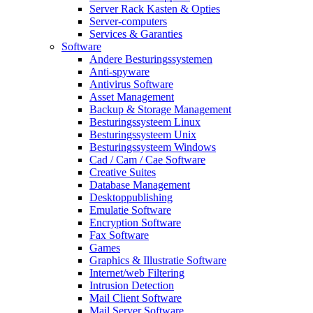
Server Rack Kasten & Opties
Server-computers
Services & Garanties
Software
Andere Besturingssystemen
Anti-spyware
Antivirus Software
Asset Management
Backup & Storage Management
Besturingssysteem Linux
Besturingssysteem Unix
Besturingssysteem Windows
Cad / Cam / Cae Software
Creative Suites
Database Management
Desktoppublishing
Emulatie Software
Encryption Software
Fax Software
Games
Graphics & Illustratie Software
Internet/web Filtering
Intrusion Detection
Mail Client Software
Mail Server Software