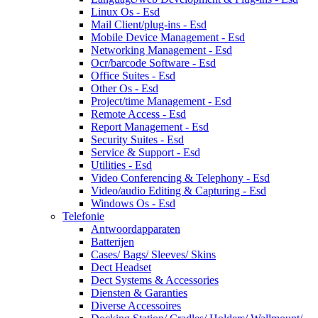
Linux Os - Esd
Mail Client/plug-ins - Esd
Mobile Device Management - Esd
Networking Management - Esd
Ocr/barcode Software - Esd
Office Suites - Esd
Other Os - Esd
Project/time Management - Esd
Remote Access - Esd
Report Management - Esd
Security Suites - Esd
Service & Support - Esd
Utilities - Esd
Video Conferencing & Telephony - Esd
Video/audio Editing & Capturing - Esd
Windows Os - Esd
Telefonie
Antwoordapparaten
Batterijen
Cases/ Bags/ Sleeves/ Skins
Dect Headset
Dect Systems & Accessories
Diensten & Garanties
Diverse Accessoires