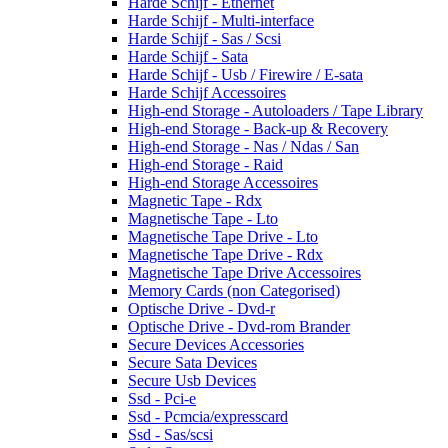
Harde Schijf - Ethernet
Harde Schijf - Multi-interface
Harde Schijf - Sas / Scsi
Harde Schijf - Sata
Harde Schijf - Usb / Firewire / E-sata
Harde Schijf Accessoires
High-end Storage - Autoloaders / Tape Library
High-end Storage - Back-up & Recovery
High-end Storage - Nas / Ndas / San
High-end Storage - Raid
High-end Storage Accessoires
Magnetic Tape - Rdx
Magnetische Tape - Lto
Magnetische Tape Drive - Lto
Magnetische Tape Drive - Rdx
Magnetische Tape Drive Accessoires
Memory Cards (non Categorised)
Optische Drive - Dvd-r
Optische Drive - Dvd-rom Brander
Secure Devices Accessories
Secure Sata Devices
Secure Usb Devices
Ssd - Pci-e
Ssd - Pcmcia/expresscard
Ssd - Sas/scsi