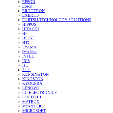
EPSON
Epson
ERGOTRON
EXERTIS
FUJITSU TECHNOLOGY SOLUTIONS
HIPPUS
HITACHI
HP
HP INC
HTC
IiYAMA
iMoshion
INTEL
IRIS
IT1
Jabra
KENSINGTON
KINGSTON
KYOCERA
LENOVO
LG ELECTRONICS
LOGITECH
MATROX
McAfee LIC
MICROSOFT