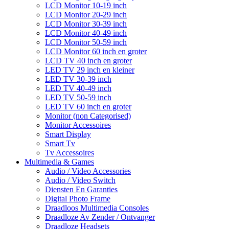
LCD Monitor 10-19 inch
LCD Monitor 20-29 inch
LCD Monitor 30-39 inch
LCD Monitor 40-49 inch
LCD Monitor 50-59 inch
LCD Monitor 60 inch en groter
LCD TV 40 inch en groter
LED TV 29 inch en kleiner
LED TV 30-39 inch
LED TV 40-49 inch
LED TV 50-59 inch
LED TV 60 inch en groter
Monitor (non Categorised)
Monitor Accessoires
Smart Display
Smart Tv
Tv Accessoires
Multimedia & Games
Audio / Video Accessories
Audio / Video Switch
Diensten En Garanties
Digital Photo Frame
Draadloos Multimedia Consoles
Draadloze Av Zender / Ontvanger
Draadloze Headsets