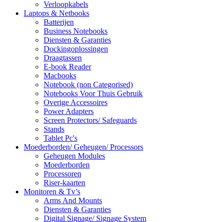
Verloopkabels
Laptops & Netbooks
Batterijen
Business Notebooks
Diensten & Garanties
Dockingoplossingen
Draagtassen
E-book Reader
Macbooks
Notebook (non Categorised)
Notebooks Voor Thuis Gebruik
Overige Accessoires
Power Adapters
Screen Protectors/ Safeguards
Stands
Tablet Pc's
Moederborden/ Geheugen/ Processors
Geheugen Modules
Moederborden
Processoren
Riser-kaarten
Monitoren & Tv’s
Arms And Mounts
Diensten & Garanties
Digital Signage/ Signage System