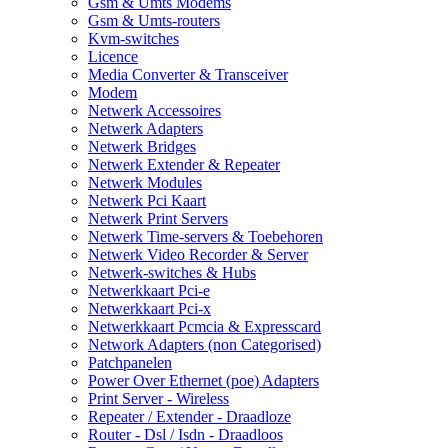
Gsm & Umts Modems
Gsm & Umts-routers
Kvm-switches
Licence
Media Converter & Transceiver
Modem
Netwerk Accessoires
Netwerk Adapters
Netwerk Bridges
Netwerk Extender & Repeater
Netwerk Modules
Netwerk Pci Kaart
Netwerk Print Servers
Netwerk Time-servers & Toebehoren
Netwerk Video Recorder & Server
Netwerk-switches & Hubs
Netwerkkaart Pci-e
Netwerkkaart Pci-x
Netwerkkaart Pcmcia & Expresscard
Network Adapters (non Categorised)
Patchpanelen
Power Over Ethernet (poe) Adapters
Print Server - Wireless
Repeater / Extender - Draadloze
Router - Dsl / Isdn - Draadloos