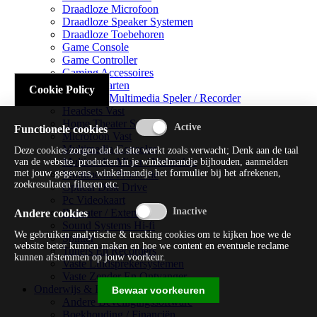
Draadloze Microfoon
Draadloze Speaker Systemen
Draadloze Toebehoren
Game Console
Game Controller
Gaming Accessoires
Geluidskaarten
Cookie Policy
Handheld Multimedia Speler / Recorder
Headsets Vast
Home Theater Systems
Functionele cookies
Microfoon Vast
Multimedia Consoles
Deze cookies zorgen dat de site werkt zoals verwacht; Denk aan de taal
Multimedia Mixer / Versterker
van de website, producten in je winkelmandje bijhouden, aanmelden
met jouw gegevens, winkelmandje het formulier bij het afrekenen,
Multimedia Productie
zoekresultaten filteren etc.
Optical Disk Drive
Pc Videokaart
Repeater / Extender
Andere cookies
Sound Systems Hi-fi
We gebruiken analytische & tracking cookies om te kijken hoe we de
Splitter
website beter kunnen maken en hoe we content en eventuele reclame
Tuners En Recorders
kunnen afstemmen op jouw voorkeur.
Vaste Luidsprekersystemen
Vaste Zender En Ontvanger
Onderwijs & Recreatie
Bewaar voorkeuren
Andere Beveiligingssoftware
Boekhouding / Financiën