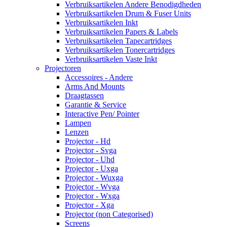
Verbruiksartikelen Andere Benodigdheden
Verbruiksartikelen Drum & Fuser Units
Verbruiksartikelen Inkt
Verbruiksartikelen Papers & Labels
Verbruiksartikelen Tapecartridges
Verbruiksartikelen Tonercartridges
Verbruiksartikelen Vaste Inkt
Projectoren
Accessoires - Andere
Arms And Mounts
Draagtassen
Garantie & Service
Interactive Pen/ Pointer
Lampen
Lenzen
Projector - Hd
Projector - Svga
Projector - Uhd
Projector - Uxga
Projector - Wuxga
Projector - Wvga
Projector - Wxga
Projector - Xga
Projector (non Categorised)
Screens