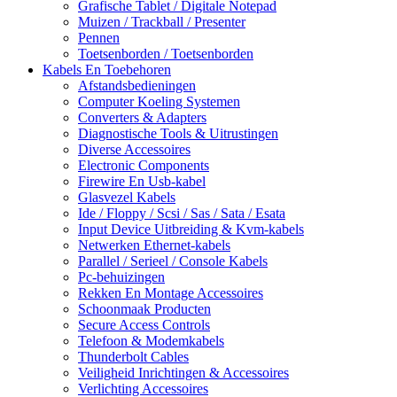
Grafische Tablet / Digitale Notepad
Muizen / Trackball / Presenter
Pennen
Toetsenborden / Toetsenborden
Kabels En Toebehoren
Afstandsbedieningen
Computer Koeling Systemen
Converters & Adapters
Diagnostische Tools & Uitrustingen
Diverse Accessoires
Electronic Components
Firewire En Usb-kabel
Glasvezel Kabels
Ide / Floppy / Scsi / Sas / Sata / Esata
Input Device Uitbreiding & Kvm-kabels
Netwerken Ethernet-kabels
Parallel / Serieel / Console Kabels
Pc-behuizingen
Rekken En Montage Accessoires
Schoonmaak Producten
Secure Access Controls
Telefoon & Modemkabels
Thunderbolt Cables
Veiligheid Inrichtingen & Accessoires
Verlichting Accessoires