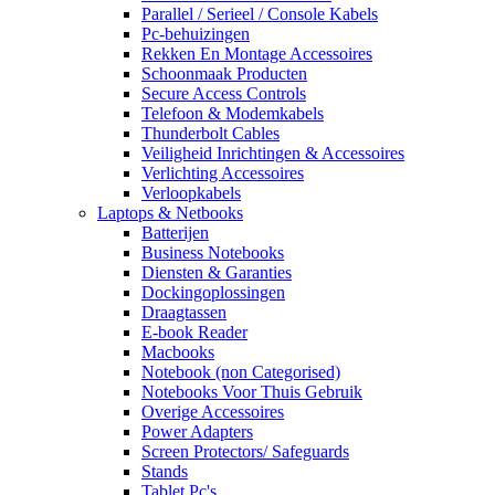
Parallel / Serieel / Console Kabels
Pc-behuizingen
Rekken En Montage Accessoires
Schoonmaak Producten
Secure Access Controls
Telefoon & Modemkabels
Thunderbolt Cables
Veiligheid Inrichtingen & Accessoires
Verlichting Accessoires
Verloopkabels
Laptops & Netbooks
Batterijen
Business Notebooks
Diensten & Garanties
Dockingoplossingen
Draagtassen
E-book Reader
Macbooks
Notebook (non Categorised)
Notebooks Voor Thuis Gebruik
Overige Accessoires
Power Adapters
Screen Protectors/ Safeguards
Stands
Tablet Pc's