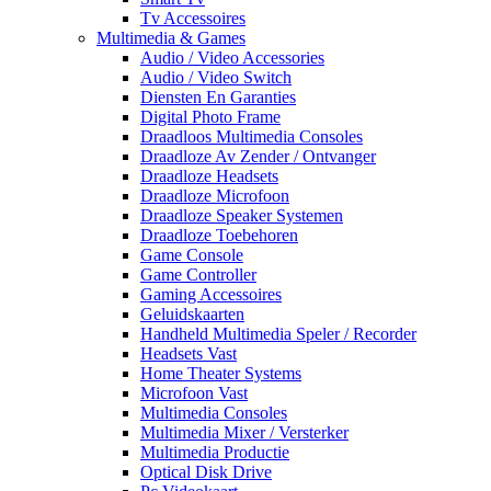
Tv Accessoires
Multimedia & Games
Audio / Video Accessories
Audio / Video Switch
Diensten En Garanties
Digital Photo Frame
Draadloos Multimedia Consoles
Draadloze Av Zender / Ontvanger
Draadloze Headsets
Draadloze Microfoon
Draadloze Speaker Systemen
Draadloze Toebehoren
Game Console
Game Controller
Gaming Accessoires
Geluidskaarten
Handheld Multimedia Speler / Recorder
Headsets Vast
Home Theater Systems
Microfoon Vast
Multimedia Consoles
Multimedia Mixer / Versterker
Multimedia Productie
Optical Disk Drive