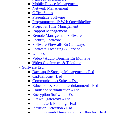
Mobile Device Management
Netwerk Management
Office Suites
Presentatie Software
Programmeren & Web Ontwikkeling
Project & Time Management
Rapport Management
Remote Management Software
Security Software
Software Firewalls En Gateways
Software Licensing & Service
Utilities
Video / Audio Opname En Montage
Video Conference & Telefonie
Software Esd
Back-up & Storage Management - Esd
Cad/cam/cae - Esd
Communication Suites - Esd
Education & Scientific/edutainment - Esd
Emulation/virtualization - Esd
Encryption Software - Esd
Firewall/gateways - Esd
Internet/web Filtering - Esd
Intrusion Detection - Esd
Language/web Development & Plug-ins - Esd