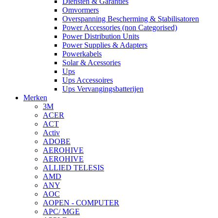
Diensten & Garanties
Omvormers
Overspanning Bescherming & Stabilisatoren
Power Accessories (non Categorised)
Power Distribution Units
Power Supplies & Adapters
Powerkabels
Solar & Acessories
Ups
Ups Accessoires
Ups Vervangingsbatterijen
Merken
3M
ACER
ACT
Activ
ADOBE
AEROHIVE
AEROHIVE
ALLIED TELESIS
AMD
ANY
AOC
AOPEN - COMPUTER
APC/ MGE