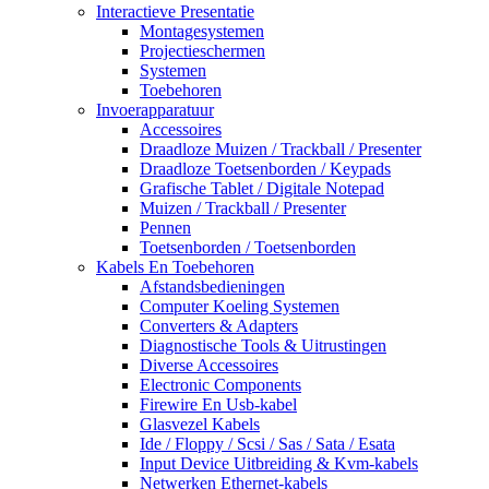
Interactieve Presentatie
Montagesystemen
Projectieschermen
Systemen
Toebehoren
Invoerapparatuur
Accessoires
Draadloze Muizen / Trackball / Presenter
Draadloze Toetsenborden / Keypads
Grafische Tablet / Digitale Notepad
Muizen / Trackball / Presenter
Pennen
Toetsenborden / Toetsenborden
Kabels En Toebehoren
Afstandsbedieningen
Computer Koeling Systemen
Converters & Adapters
Diagnostische Tools & Uitrustingen
Diverse Accessoires
Electronic Components
Firewire En Usb-kabel
Glasvezel Kabels
Ide / Floppy / Scsi / Sas / Sata / Esata
Input Device Uitbreiding & Kvm-kabels
Netwerken Ethernet-kabels