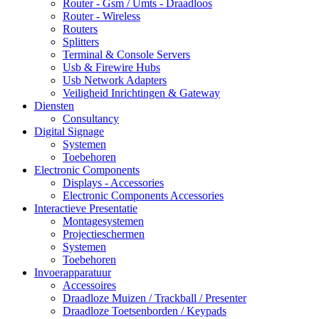
Router - Gsm / Umts - Draadloos
Router - Wireless
Routers
Splitters
Terminal & Console Servers
Usb & Firewire Hubs
Usb Network Adapters
Veiligheid Inrichtingen & Gateway
Diensten
Consultancy
Digital Signage
Systemen
Toebehoren
Electronic Components
Displays - Accessories
Electronic Components Accessories
Interactieve Presentatie
Montagesystemen
Projectieschermen
Systemen
Toebehoren
Invoerapparatuur
Accessoires
Draadloze Muizen / Trackball / Presenter
Draadloze Toetsenborden / Keypads