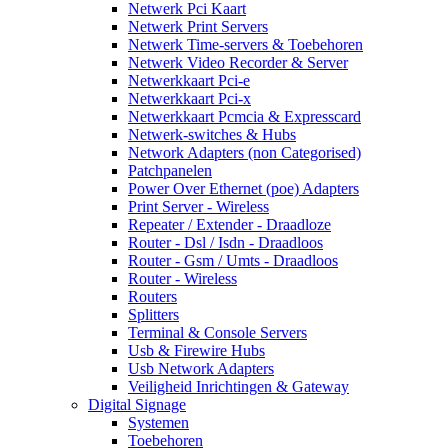
Netwerk Pci Kaart
Netwerk Print Servers
Netwerk Time-servers & Toebehoren
Netwerk Video Recorder & Server
Netwerkkaart Pci-e
Netwerkkaart Pci-x
Netwerkkaart Pcmcia & Expresscard
Netwerk-switches & Hubs
Network Adapters (non Categorised)
Patchpanelen
Power Over Ethernet (poe) Adapters
Print Server - Wireless
Repeater / Extender - Draadloze
Router - Dsl / Isdn - Draadloos
Router - Gsm / Umts - Draadloos
Router - Wireless
Routers
Splitters
Terminal & Console Servers
Usb & Firewire Hubs
Usb Network Adapters
Veiligheid Inrichtingen & Gateway
Digital Signage
Systemen
Toebehoren