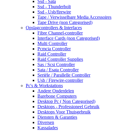
Ssd - Sata
Ssd - Thunderbolt
Ssd - Usb/firewire
Tape / Verwisselbare Media Accessoires
Tape Drive (non Categorised)
Opslagcontrollers & Interfaces
Fibre Channel-controller
Interface Cards (non Categorised)
Multi Controller
Pcmcia Controller
Raid Controller
Raid Controller Supplies
Sas / Scsi Controller
Sata / Esata Controller
Seriële / Parallelle Controller
Usb / Firewire-controller
Pc's & Workstations
Andere Onderdelen
Barebone Computers
Desktop Pc ( Non Categorised)
Desktops - Professioneel Gebruik
Desktops Voor Thuisgebruik
Diensten & Garanties
Diversen
Kassalades