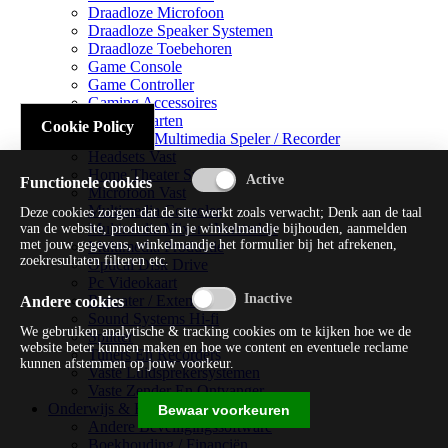
Draadloze Microfoon
Draadloze Speaker Systemen
Draadloze Toebehoren
Game Console
Game Controller
Gaming Accessoires
Geluidskaarten
Cookie Policy
Handheld Multimedia Speler / Recorder
Headsets Vast
Home Theater Systems
Functionele cookies
Microfoon Vast
Multimedia Consoles
Deze cookies zorgen dat de site werkt zoals verwacht; Denk aan de taal
Multimedia Mixer / Versterker
van de website, producten in je winkelmandje bijhouden, aanmelden
met jouw gegevens, winkelmandje het formulier bij het afrekenen,
Multimedia Productie
zoekresultaten filteren etc.
Optical Disk Drive
Pc Videokaart
Repeater / Extender
Andere cookies
Sound Systems Hi-fi
We gebruiken analytische & tracking cookies om te kijken hoe we de
Splitter
website beter kunnen maken en hoe we content en eventuele reclame
Tuners En Recorders
kunnen afstemmen op jouw voorkeur.
Vaste Luidsprekersystemen
Vaste Zender En Ontvanger
Onderwijs & Recreatie
Bewaar voorkeuren
Andere Beveiligingssoftware
Boekhouding / Financiën