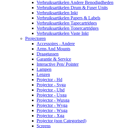
Verbruiksartikelen Andere Benodigdheden
Verbruiksartikelen Drum & Fuser Units
Verbruiksartikelen Inkt
Verbruiksartikelen Papers & Labels
Verbruiksartikelen Tapecartridges
Verbruiksartikelen Tonercartridges
Verbruiksartikelen Vaste Inkt
Projectoren
Accessoires - Andere
Arms And Mounts
Draagtassen
Garantie & Service
Interactive Pen/ Pointer
Lampen
Lenzen
Projector - Hd
Projector - Svga
Projector - Uhd
Projector - Uxga
Projector - Wuxga
Projector - Wvga
Projector - Wxga
Projector - Xga
Projector (non Categorised)
Screens