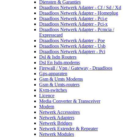
Diensten & Garanties
Draadloos Netwerk Adapter - Cf / Sd / Xd
Draadloos Netwerk Adapter - Homeplug
Draadloos Netwerk Adapter - Pci-e
Draadloos Netwerk Adapter - Pci-x
Draadloos Netwerk Adapter - Pcmcia /
Expresscard
Draadloos Netwerk Adapter - Poe
Draadloos Netwerk Adapter - Usb
Draadloos Netwerk Adapterr - Pci
Dsl & Isdn Routers
Dsl En Isdn-modems
Firewall / Vpn / Gateway - Draadloos
Gps-apparaten
Gsm & Umts Modems
Gsm & Umts-routers
Kvm-switches
Licence
Media Converter & Transceiver
Modem
Netwerk Accessoires
Netwerk Adapters
Netwerk Bridges
Netwerk Extender & Repeater
Netwerk Modules