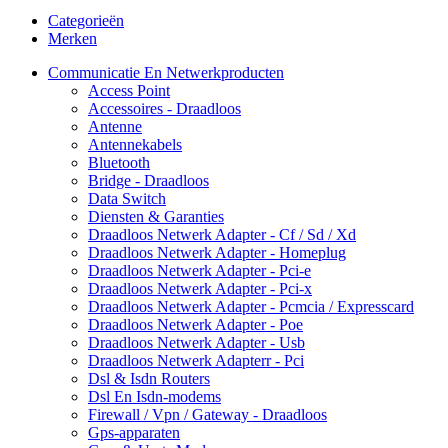
Categorieën
Merken
Communicatie En Netwerkproducten
Access Point
Accessoires - Draadloos
Antenne
Antennekabels
Bluetooth
Bridge - Draadloos
Data Switch
Diensten & Garanties
Draadloos Netwerk Adapter - Cf / Sd / Xd
Draadloos Netwerk Adapter - Homeplug
Draadloos Netwerk Adapter - Pci-e
Draadloos Netwerk Adapter - Pci-x
Draadloos Netwerk Adapter - Pcmcia / Expresscard
Draadloos Netwerk Adapter - Poe
Draadloos Netwerk Adapter - Usb
Draadloos Netwerk Adapterr - Pci
Dsl & Isdn Routers
Dsl En Isdn-modems
Firewall / Vpn / Gateway - Draadloos
Gps-apparaten