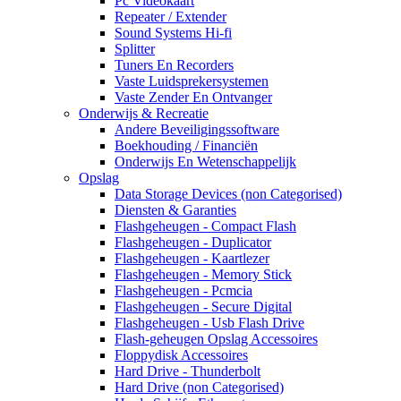
Pc Videokaart
Repeater / Extender
Sound Systems Hi-fi
Splitter
Tuners En Recorders
Vaste Luidsprekersystemen
Vaste Zender En Ontvanger
Onderwijs & Recreatie
Andere Beveiligingssoftware
Boekhouding / Financiën
Onderwijs En Wetenschappelijk
Opslag
Data Storage Devices (non Categorised)
Diensten & Garanties
Flashgeheugen - Compact Flash
Flashgeheugen - Duplicator
Flashgeheugen - Kaartlezer
Flashgeheugen - Memory Stick
Flashgeheugen - Pcmcia
Flashgeheugen - Secure Digital
Flashgeheugen - Usb Flash Drive
Flash-geheugen Opslag Accessoires
Floppydisk Accessoires
Hard Drive - Thunderbolt
Hard Drive (non Categorised)