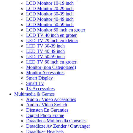
LCD Monitor 10-19 inch
LCD Monitor 20-29 inch
LCD Monitor 30-39 inch
LCD Monitor 40-49 inch
LCD Monitor 50-59 inch
LCD Monitor 60 inch en groter
LCD TV 40 inch en groter
LED TV 29 inch en kleiner
LED TV 30-39 inch
LED TV 40-49 inch
LED TV 50-59 inch
LED TV 60 inch en groter
Monitor (non Categorised)
Monitor Accessoires
Smart Display
Smart Tv
Tv Accessoires
Multimedia & Games
Audio / Video Accessories
Audio / Video Switch
Diensten En Garanties
Digital Photo Frame
Draadloos Multimedia Consoles
Draadloze Av Zender / Ontvanger
Draadloze Headsets