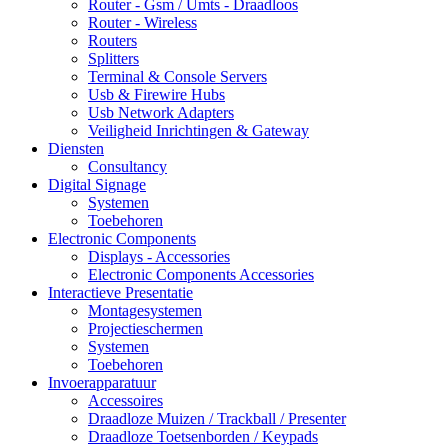
Router - Gsm / Umts - Draadloos
Router - Wireless
Routers
Splitters
Terminal & Console Servers
Usb & Firewire Hubs
Usb Network Adapters
Veiligheid Inrichtingen & Gateway
Diensten
Consultancy
Digital Signage
Systemen
Toebehoren
Electronic Components
Displays - Accessories
Electronic Components Accessories
Interactieve Presentatie
Montagesystemen
Projectieschermen
Systemen
Toebehoren
Invoerapparatuur
Accessoires
Draadloze Muizen / Trackball / Presenter
Draadloze Toetsenborden / Keypads