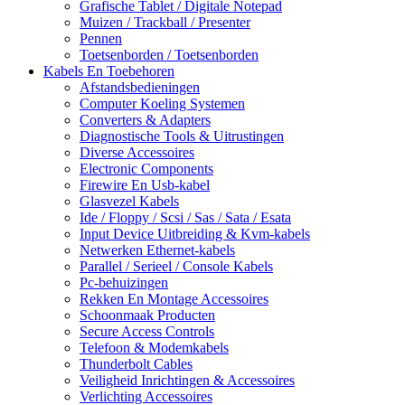
Grafische Tablet / Digitale Notepad
Muizen / Trackball / Presenter
Pennen
Toetsenborden / Toetsenborden
Kabels En Toebehoren
Afstandsbedieningen
Computer Koeling Systemen
Converters & Adapters
Diagnostische Tools & Uitrustingen
Diverse Accessoires
Electronic Components
Firewire En Usb-kabel
Glasvezel Kabels
Ide / Floppy / Scsi / Sas / Sata / Esata
Input Device Uitbreiding & Kvm-kabels
Netwerken Ethernet-kabels
Parallel / Serieel / Console Kabels
Pc-behuizingen
Rekken En Montage Accessoires
Schoonmaak Producten
Secure Access Controls
Telefoon & Modemkabels
Thunderbolt Cables
Veiligheid Inrichtingen & Accessoires
Verlichting Accessoires