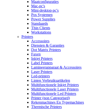
Maatconfiguraties
Mac-pc's
Mini-desktop-pc's
Pos Systemen
Power Supplies
Standaards
Thin Clients
Workstations
Printers
Accessoires
Diensten & Garanties
Dot Matrix Printers
Faxen
Inkjet Printers
Label Printers
Lamineerapparaat & Accessoires
Laser Printers
Led-printers
Linten Verbruiksartikelen
Multifunctionele Inkjet Printers
Multifunctionele Laser Printers
Multifunctionele Led Printers
Printer (non Categorised)
Rekenmachines En Typemachines
Thermische Printers