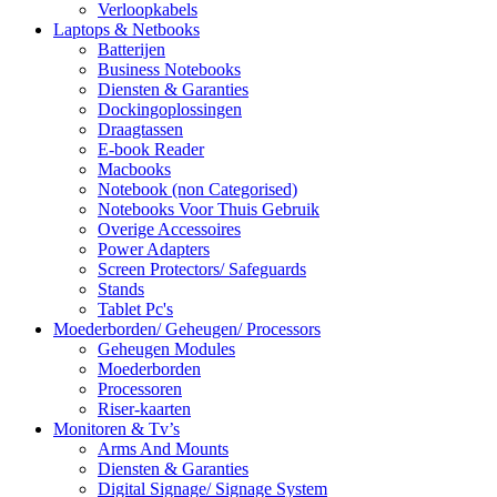
Verloopkabels
Laptops & Netbooks
Batterijen
Business Notebooks
Diensten & Garanties
Dockingoplossingen
Draagtassen
E-book Reader
Macbooks
Notebook (non Categorised)
Notebooks Voor Thuis Gebruik
Overige Accessoires
Power Adapters
Screen Protectors/ Safeguards
Stands
Tablet Pc's
Moederborden/ Geheugen/ Processors
Geheugen Modules
Moederborden
Processoren
Riser-kaarten
Monitoren & Tv’s
Arms And Mounts
Diensten & Garanties
Digital Signage/ Signage System