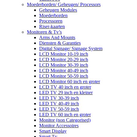
Moederborden/ Geheugen/ Processors
Geheugen Modules
Moederborden
Processoren
Riser-kaarten
Monitoren & Tv’s
Arms And Mounts
Diensten & Garanties
Digital Signage/ Signage System
LCD Monitor 10-19 inch
LCD Monitor 20-29 inch
LCD Monitor 30-39 inch
LCD Monitor 40-49 inch
LCD Monitor 50-59 inch
LCD Monitor 60 inch en groter
LCD TV 40 inch en groter
LED TV 29 inch en kleiner
LED TV 30-39 inch
LED TV 40-49 inch
LED TV 50-59 inch
LED TV 60 inch en groter
Monitor (non Categorised)
Monitor Accessoires
Smart Display
Smart Tv