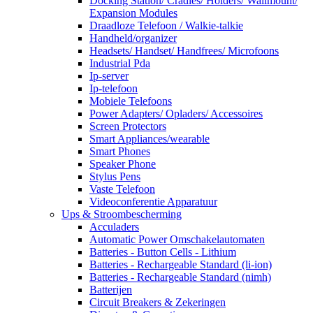
Docking Station/ Cradles/ Holders/ Wallmount/
Expansion Modules
Draadloze Telefoon / Walkie-talkie
Handheld/organizer
Headsets/ Handset/ Handfrees/ Microfoons
Industrial Pda
Ip-server
Ip-telefoon
Mobiele Telefoons
Power Adapters/ Opladers/ Accessoires
Screen Protectors
Smart Appliances/wearable
Smart Phones
Speaker Phone
Stylus Pens
Vaste Telefoon
Videoconferentie Apparatuur
Ups & Stroombescherming
Acculaders
Automatic Power Omschakelautomaten
Batteries - Button Cells - Lithium
Batteries - Rechargeable Standard (li-ion)
Batteries - Rechargeable Standard (nimh)
Batterijen
Circuit Breakers & Zekeringen