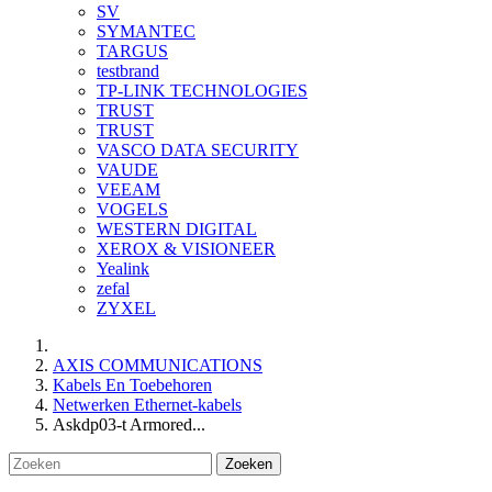
SV
SYMANTEC
TARGUS
testbrand
TP-LINK TECHNOLOGIES
TRUST
TRUST
VASCO DATA SECURITY
VAUDE
VEEAM
VOGELS
WESTERN DIGITAL
XEROX & VISIONEER
Yealink
zefal
ZYXEL
AXIS COMMUNICATIONS
Kabels En Toebehoren
Netwerken Ethernet-kabels
Askdp03-t Armored...
Zoeken