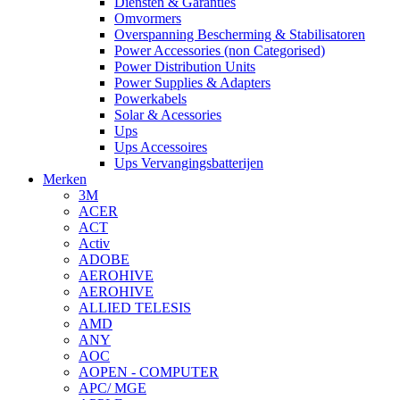
Diensten & Garanties
Omvormers
Overspanning Bescherming & Stabilisatoren
Power Accessories (non Categorised)
Power Distribution Units
Power Supplies & Adapters
Powerkabels
Solar & Acessories
Ups
Ups Accessoires
Ups Vervangingsbatterijen
Merken
3M
ACER
ACT
Activ
ADOBE
AEROHIVE
AEROHIVE
ALLIED TELESIS
AMD
ANY
AOC
AOPEN - COMPUTER
APC/ MGE