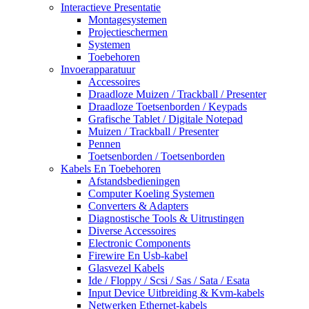
Interactieve Presentatie
Montagesystemen
Projectieschermen
Systemen
Toebehoren
Invoerapparatuur
Accessoires
Draadloze Muizen / Trackball / Presenter
Draadloze Toetsenborden / Keypads
Grafische Tablet / Digitale Notepad
Muizen / Trackball / Presenter
Pennen
Toetsenborden / Toetsenborden
Kabels En Toebehoren
Afstandsbedieningen
Computer Koeling Systemen
Converters & Adapters
Diagnostische Tools & Uitrustingen
Diverse Accessoires
Electronic Components
Firewire En Usb-kabel
Glasvezel Kabels
Ide / Floppy / Scsi / Sas / Sata / Esata
Input Device Uitbreiding & Kvm-kabels
Netwerken Ethernet-kabels