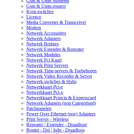
Gsm & Umts Modems
Gsm & Umts-routers
Kvm-switches
Licence
Media Converter & Transceiver
Modem
Netwerk Accessoires
Netwerk Adapters
Netwerk Bridges
Netwerk Extender & Repeater
Netwerk Modules
Netwerk Pci Kaart
Netwerk Print Servers
Netwerk Time-servers & Toebehoren
Netwerk Video Recorder & Server
Netwerk-switches & Hubs
Netwerkkaart Pci-e
Netwerkkaart Pci-x
Netwerkkaart Pcmcia & Expresscard
Network Adapters (non Categorised)
Patchpanelen
Power Over Ethernet (poe) Adapters
Print Server - Wireless
Repeater / Extender - Draadloze
Router - Dsl / Isdn - Draadloos