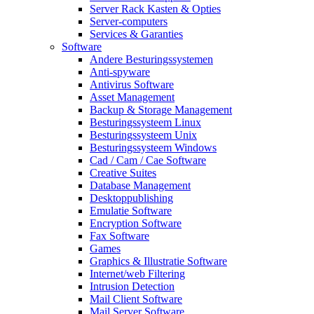
Server Rack Kasten & Opties
Server-computers
Services & Garanties
Software
Andere Besturingssystemen
Anti-spyware
Antivirus Software
Asset Management
Backup & Storage Management
Besturingssysteem Linux
Besturingssysteem Unix
Besturingssysteem Windows
Cad / Cam / Cae Software
Creative Suites
Database Management
Desktoppublishing
Emulatie Software
Encryption Software
Fax Software
Games
Graphics & Illustratie Software
Internet/web Filtering
Intrusion Detection
Mail Client Software
Mail Server Software