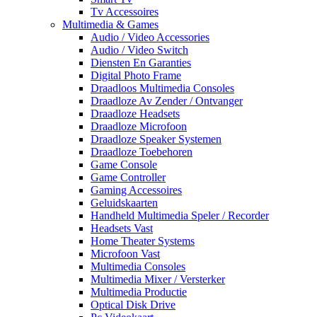
Tv Accessoires
Multimedia & Games
Audio / Video Accessories
Audio / Video Switch
Diensten En Garanties
Digital Photo Frame
Draadloos Multimedia Consoles
Draadloze Av Zender / Ontvanger
Draadloze Headsets
Draadloze Microfoon
Draadloze Speaker Systemen
Draadloze Toebehoren
Game Console
Game Controller
Gaming Accessoires
Geluidskaarten
Handheld Multimedia Speler / Recorder
Headsets Vast
Home Theater Systems
Microfoon Vast
Multimedia Consoles
Multimedia Mixer / Versterker
Multimedia Productie
Optical Disk Drive