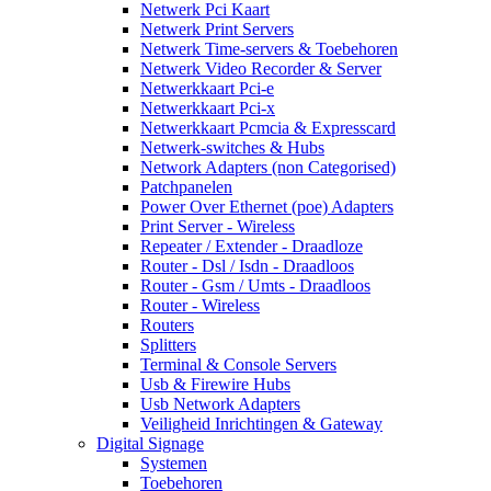
Netwerk Pci Kaart
Netwerk Print Servers
Netwerk Time-servers & Toebehoren
Netwerk Video Recorder & Server
Netwerkkaart Pci-e
Netwerkkaart Pci-x
Netwerkkaart Pcmcia & Expresscard
Netwerk-switches & Hubs
Network Adapters (non Categorised)
Patchpanelen
Power Over Ethernet (poe) Adapters
Print Server - Wireless
Repeater / Extender - Draadloze
Router - Dsl / Isdn - Draadloos
Router - Gsm / Umts - Draadloos
Router - Wireless
Routers
Splitters
Terminal & Console Servers
Usb & Firewire Hubs
Usb Network Adapters
Veiligheid Inrichtingen & Gateway
Digital Signage
Systemen
Toebehoren