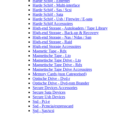
Harde Schijf - Ethernet
Harde Schijf - Multi-interface
Harde Schijf - Sas / Scsi
Harde Schijf - Sata
Harde Schijf - Usb / Firewire / E-sata
Harde Schijf Accessoires
High-end Storage - Autoloaders / Tape Library
High-end Storage - Back-up & Recovery
High-end Storage - Nas / Ndas / San
High-end Storage - Raid
High-end Storage Accessoires
Magnetic Tape - Rdx
Magnetische Tape - Lto
Magnetische Tape Drive - Lto
Magnetische Tape Drive - Rdx
Magnetische Tape Drive Accessoires
Memory Cards (non Categorised)
Optische Drive - Dvd-r
Optische Drive - Dvd-rom Brander
Secure Devices Accessories
Secure Sata Devices
Secure Usb Devices
Ssd - Pci-e
Ssd - Pcmcia/expresscard
Ssd - Sas/scsi