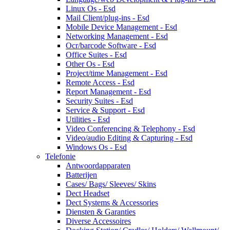
Linux Os - Esd
Mail Client/plug-ins - Esd
Mobile Device Management - Esd
Networking Management - Esd
Ocr/barcode Software - Esd
Office Suites - Esd
Other Os - Esd
Project/time Management - Esd
Remote Access - Esd
Report Management - Esd
Security Suites - Esd
Service & Support - Esd
Utilities - Esd
Video Conferencing & Telephony - Esd
Video/audio Editing & Capturing - Esd
Windows Os - Esd
Telefonie
Antwoordapparaten
Batterijen
Cases/ Bags/ Sleeves/ Skins
Dect Headset
Dect Systems & Accessories
Diensten & Garanties
Diverse Accessoires