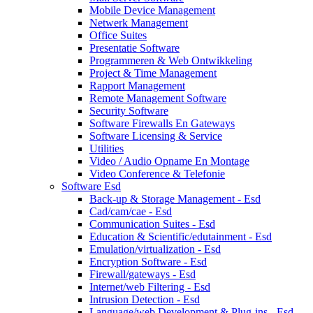
Mobile Device Management
Netwerk Management
Office Suites
Presentatie Software
Programmeren & Web Ontwikkeling
Project & Time Management
Rapport Management
Remote Management Software
Security Software
Software Firewalls En Gateways
Software Licensing & Service
Utilities
Video / Audio Opname En Montage
Video Conference & Telefonie
Software Esd
Back-up & Storage Management - Esd
Cad/cam/cae - Esd
Communication Suites - Esd
Education & Scientific/edutainment - Esd
Emulation/virtualization - Esd
Encryption Software - Esd
Firewall/gateways - Esd
Internet/web Filtering - Esd
Intrusion Detection - Esd
Language/web Development & Plug-ins - Esd