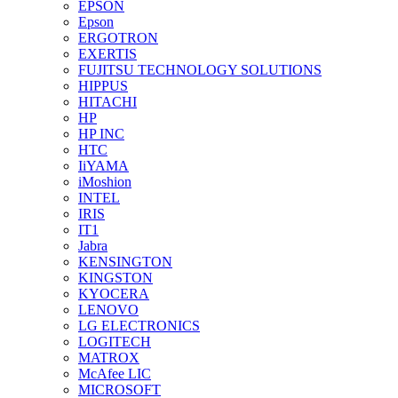
EPSON
Epson
ERGOTRON
EXERTIS
FUJITSU TECHNOLOGY SOLUTIONS
HIPPUS
HITACHI
HP
HP INC
HTC
IiYAMA
iMoshion
INTEL
IRIS
IT1
Jabra
KENSINGTON
KINGSTON
KYOCERA
LENOVO
LG ELECTRONICS
LOGITECH
MATROX
McAfee LIC
MICROSOFT