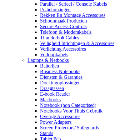
Parallel / Serieel / Console Kabels
Pc-behuizingen
Rekken En Montage Accessoires
Schoonmaak Producten
Secure Access Controls
Telefoon & Modemkabels
Thunderbolt Cables
Veiligheid Inrichtingen & Accessoires
Verlichting Accessoires
Verloopkabels
Laptops & Netbooks
Batterijen
Business Notebooks
Diensten & Garanties
Dockingoplossingen
Draagtassen
E-book Reader
Macbooks
Notebook (non Categorised)
Notebooks Voor Thuis Gebruik
Overige Accessoires
Power Adapters
Screen Protectors/ Safeguards
Stands
Tablet Pc's