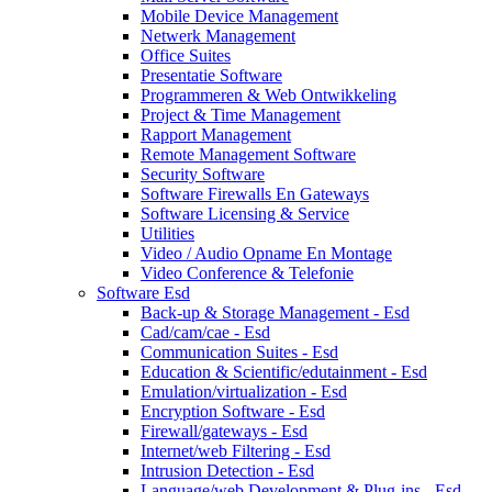
Mobile Device Management
Netwerk Management
Office Suites
Presentatie Software
Programmeren & Web Ontwikkeling
Project & Time Management
Rapport Management
Remote Management Software
Security Software
Software Firewalls En Gateways
Software Licensing & Service
Utilities
Video / Audio Opname En Montage
Video Conference & Telefonie
Software Esd
Back-up & Storage Management - Esd
Cad/cam/cae - Esd
Communication Suites - Esd
Education & Scientific/edutainment - Esd
Emulation/virtualization - Esd
Encryption Software - Esd
Firewall/gateways - Esd
Internet/web Filtering - Esd
Intrusion Detection - Esd
Language/web Development & Plug-ins - Esd