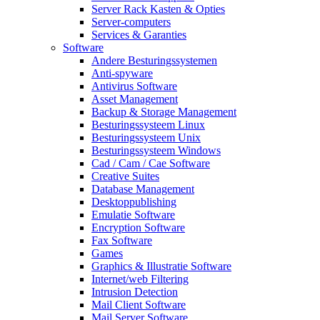
Server Rack Kasten & Opties
Server-computers
Services & Garanties
Software
Andere Besturingssystemen
Anti-spyware
Antivirus Software
Asset Management
Backup & Storage Management
Besturingssysteem Linux
Besturingssysteem Unix
Besturingssysteem Windows
Cad / Cam / Cae Software
Creative Suites
Database Management
Desktoppublishing
Emulatie Software
Encryption Software
Fax Software
Games
Graphics & Illustratie Software
Internet/web Filtering
Intrusion Detection
Mail Client Software
Mail Server Software