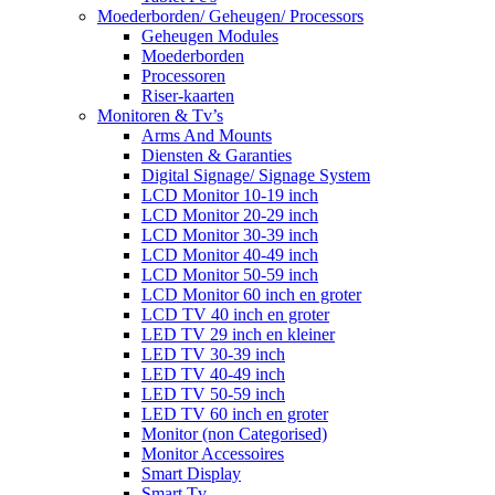
Moederborden/ Geheugen/ Processors
Geheugen Modules
Moederborden
Processoren
Riser-kaarten
Monitoren & Tv’s
Arms And Mounts
Diensten & Garanties
Digital Signage/ Signage System
LCD Monitor 10-19 inch
LCD Monitor 20-29 inch
LCD Monitor 30-39 inch
LCD Monitor 40-49 inch
LCD Monitor 50-59 inch
LCD Monitor 60 inch en groter
LCD TV 40 inch en groter
LED TV 29 inch en kleiner
LED TV 30-39 inch
LED TV 40-49 inch
LED TV 50-59 inch
LED TV 60 inch en groter
Monitor (non Categorised)
Monitor Accessoires
Smart Display
Smart Tv