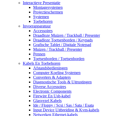
Interactieve Presentatie
Montagesystemen
Projectieschermen
Systemen
Toebehoren
Invoerapparatuur
Accessoires
Draadloze Muizen / Trackball / Presenter
Draadloze Toetsenborden / Keypads
Grafische Tablet / Digitale Notepad
Muizen / Trackball / Presenter
Pennen
Toetsenborden / Toetsenborden
Kabels En Toebehoren
Afstandsbedieningen
Computer Koeling Systemen
Converters & Adapters
Diagnostische Tools & Uitrustingen
Diverse Accessoires
Electronic Components
Firewire En Usb-kabel
Glasvezel Kabels
Ide / Floppy / Scsi / Sas / Sata / Esata
Input Device Uitbreiding & Kvm-kabels
Netwerken Ethernet-kabels