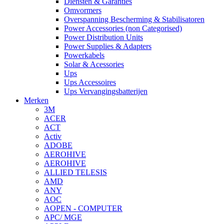
Diensten & Garanties
Omvormers
Overspanning Bescherming & Stabilisatoren
Power Accessories (non Categorised)
Power Distribution Units
Power Supplies & Adapters
Powerkabels
Solar & Acessories
Ups
Ups Accessoires
Ups Vervangingsbatterijen
Merken
3M
ACER
ACT
Activ
ADOBE
AEROHIVE
AEROHIVE
ALLIED TELESIS
AMD
ANY
AOC
AOPEN - COMPUTER
APC/ MGE