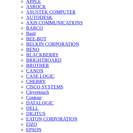
APPLE
ASROCK
ASUSTEK COMPUTER
AUTODESK
AXIS COMMUNICATIONS
BARCO
Basil
BEE-BOT
BELKIN CORPORATION
BENQ
BLACKBERRY
BRIGHTBOARD
BROTHER
CANON
CASE LOGIC
CHERRY
CISCO SYSTEMS
Clevertouch
Contour
DATALOGIC
DELL
DIGITUS
EATON CORPORATION
EIZO
EPSON