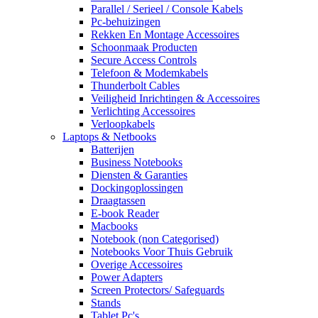
Parallel / Serieel / Console Kabels
Pc-behuizingen
Rekken En Montage Accessoires
Schoonmaak Producten
Secure Access Controls
Telefoon & Modemkabels
Thunderbolt Cables
Veiligheid Inrichtingen & Accessoires
Verlichting Accessoires
Verloopkabels
Laptops & Netbooks
Batterijen
Business Notebooks
Diensten & Garanties
Dockingoplossingen
Draagtassen
E-book Reader
Macbooks
Notebook (non Categorised)
Notebooks Voor Thuis Gebruik
Overige Accessoires
Power Adapters
Screen Protectors/ Safeguards
Stands
Tablet Pc's