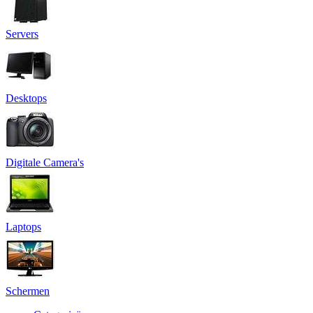
Servers
Desktops
Digitale Camera's
Laptops
Schermen