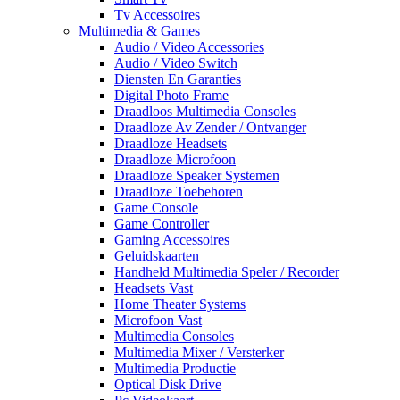
Tv Accessoires
Multimedia & Games
Audio / Video Accessories
Audio / Video Switch
Diensten En Garanties
Digital Photo Frame
Draadloos Multimedia Consoles
Draadloze Av Zender / Ontvanger
Draadloze Headsets
Draadloze Microfoon
Draadloze Speaker Systemen
Draadloze Toebehoren
Game Console
Game Controller
Gaming Accessoires
Geluidskaarten
Handheld Multimedia Speler / Recorder
Headsets Vast
Home Theater Systems
Microfoon Vast
Multimedia Consoles
Multimedia Mixer / Versterker
Multimedia Productie
Optical Disk Drive