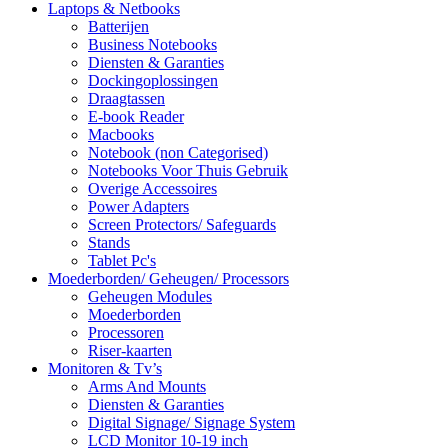
Laptops & Netbooks
Batterijen
Business Notebooks
Diensten & Garanties
Dockingoplossingen
Draagtassen
E-book Reader
Macbooks
Notebook (non Categorised)
Notebooks Voor Thuis Gebruik
Overige Accessoires
Power Adapters
Screen Protectors/ Safeguards
Stands
Tablet Pc's
Moederborden/ Geheugen/ Processors
Geheugen Modules
Moederborden
Processoren
Riser-kaarten
Monitoren & Tv’s
Arms And Mounts
Diensten & Garanties
Digital Signage/ Signage System
LCD Monitor 10-19 inch