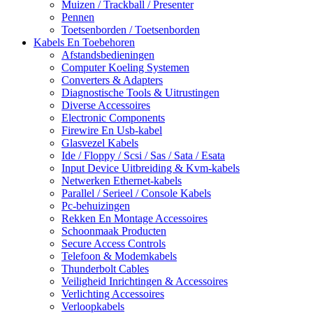
Muizen / Trackball / Presenter
Pennen
Toetsenborden / Toetsenborden
Kabels En Toebehoren
Afstandsbedieningen
Computer Koeling Systemen
Converters & Adapters
Diagnostische Tools & Uitrustingen
Diverse Accessoires
Electronic Components
Firewire En Usb-kabel
Glasvezel Kabels
Ide / Floppy / Scsi / Sas / Sata / Esata
Input Device Uitbreiding & Kvm-kabels
Netwerken Ethernet-kabels
Parallel / Serieel / Console Kabels
Pc-behuizingen
Rekken En Montage Accessoires
Schoonmaak Producten
Secure Access Controls
Telefoon & Modemkabels
Thunderbolt Cables
Veiligheid Inrichtingen & Accessoires
Verlichting Accessoires
Verloopkabels