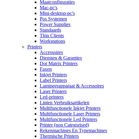
Maatconfiguraties
Mac-pc's
Mini-desktop-pc's
Pos Systemen
Power Supplies
Standaards
Thin Clients
Workstations
Printers
Accessoires
Diensten & Garanties
Dot Matrix Printers
Faxen
Inkjet Printers
Label Printers
Lamineerapparaat & Accessoires
Laser Printers
Led-printers
Linten Verbruiksartikelen
Multifunctionele Inkjet Printers
Multifunctionele Laser Printers
Multifunctionele Led Printers
Printer (non Categorised)
Rekenmachines En Typemachines
Thermische Printers