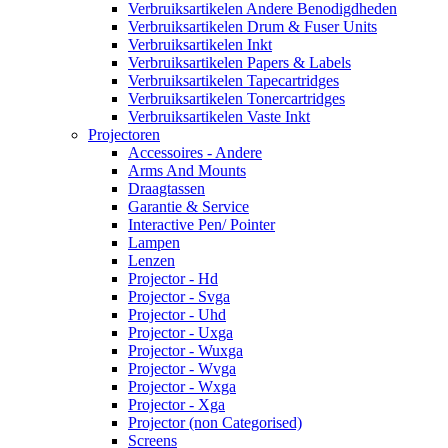
Verbruiksartikelen Andere Benodigdheden
Verbruiksartikelen Drum & Fuser Units
Verbruiksartikelen Inkt
Verbruiksartikelen Papers & Labels
Verbruiksartikelen Tapecartridges
Verbruiksartikelen Tonercartridges
Verbruiksartikelen Vaste Inkt
Projectoren
Accessoires - Andere
Arms And Mounts
Draagtassen
Garantie & Service
Interactive Pen/ Pointer
Lampen
Lenzen
Projector - Hd
Projector - Svga
Projector - Uhd
Projector - Uxga
Projector - Wuxga
Projector - Wvga
Projector - Wxga
Projector - Xga
Projector (non Categorised)
Screens