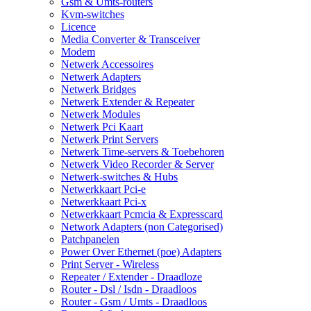
Gsm & Umts-routers
Kvm-switches
Licence
Media Converter & Transceiver
Modem
Netwerk Accessoires
Netwerk Adapters
Netwerk Bridges
Netwerk Extender & Repeater
Netwerk Modules
Netwerk Pci Kaart
Netwerk Print Servers
Netwerk Time-servers & Toebehoren
Netwerk Video Recorder & Server
Netwerk-switches & Hubs
Netwerkkaart Pci-e
Netwerkkaart Pci-x
Netwerkkaart Pcmcia & Expresscard
Network Adapters (non Categorised)
Patchpanelen
Power Over Ethernet (poe) Adapters
Print Server - Wireless
Repeater / Extender - Draadloze
Router - Dsl / Isdn - Draadloos
Router - Gsm / Umts - Draadloos