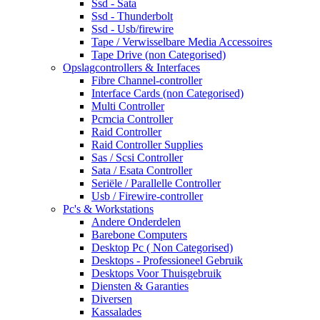
Ssd - Sata
Ssd - Thunderbolt
Ssd - Usb/firewire
Tape / Verwisselbare Media Accessoires
Tape Drive (non Categorised)
Opslagcontrollers & Interfaces
Fibre Channel-controller
Interface Cards (non Categorised)
Multi Controller
Pcmcia Controller
Raid Controller
Raid Controller Supplies
Sas / Scsi Controller
Sata / Esata Controller
Seriële / Parallelle Controller
Usb / Firewire-controller
Pc's & Workstations
Andere Onderdelen
Barebone Computers
Desktop Pc ( Non Categorised)
Desktops - Professioneel Gebruik
Desktops Voor Thuisgebruik
Diensten & Garanties
Diversen
Kassalades