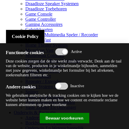
Draadloze Speaker Systemen
Draadloze Toebehoren
Game Console
Game Controller
Gaming Accessoires
Geluidskaarten
Handheld Multimedia Speler / Recorder
Cookie Policy
Headsets Vast
Home Theater Systems
Microfoon Vast
Functionele cookies
Multimedia Consoles
Multimedia Mixer / Versterker
Deze cookies zorgen dat de site werkt zoals verwacht; Denk aan de taal
Multimedia Productie
van de website, producten in je winkelmandje bijhouden, aanmelden
met jouw gegevens, winkelmandje het formulier bij het afrekenen,
Optical Disk Drive
zoekresultaten filteren etc.
Pc Videokaart
Repeater / Extender
Sound Systems Hi-fi
Andere cookies
Splitter
We gebruiken analytische & tracking cookies om te kijken hoe we de
Tuners En Recorders
website beter kunnen maken en hoe we content en eventuele reclame
Vaste Luidsprekersystemen
kunnen afstemmen op jouw voorkeur.
Vaste Zender En Ontvanger
Onderwijs & Recreatie
Andere Beveiligingssoftware
Bewaar voorkeuren
Boekhouding / Financiën
Onderwijs En Wetenschappelijk