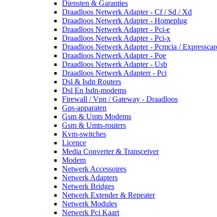
Diensten & Garanties
Draadloos Netwerk Adapter - Cf / Sd / Xd
Draadloos Netwerk Adapter - Homeplug
Draadloos Netwerk Adapter - Pci-e
Draadloos Netwerk Adapter - Pci-x
Draadloos Netwerk Adapter - Pcmcia / Expresscar
Draadloos Netwerk Adapter - Poe
Draadloos Netwerk Adapter - Usb
Draadloos Netwerk Adapterr - Pci
Dsl & Isdn Routers
Dsl En Isdn-modems
Firewall / Vpn / Gateway - Draadloos
Gps-apparaten
Gsm & Umts Modems
Gsm & Umts-routers
Kvm-switches
Licence
Media Converter & Transceiver
Modem
Netwerk Accessoires
Netwerk Adapters
Netwerk Bridges
Netwerk Extender & Repeater
Netwerk Modules
Netwerk Pci Kaart