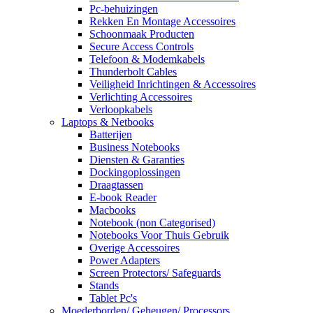
Pc-behuizingen
Rekken En Montage Accessoires
Schoonmaak Producten
Secure Access Controls
Telefoon & Modemkabels
Thunderbolt Cables
Veiligheid Inrichtingen & Accessoires
Verlichting Accessoires
Verloopkabels
Laptops & Netbooks
Batterijen
Business Notebooks
Diensten & Garanties
Dockingoplossingen
Draagtassen
E-book Reader
Macbooks
Notebook (non Categorised)
Notebooks Voor Thuis Gebruik
Overige Accessoires
Power Adapters
Screen Protectors/ Safeguards
Stands
Tablet Pc's
Moederborden/ Geheugen/ Processors