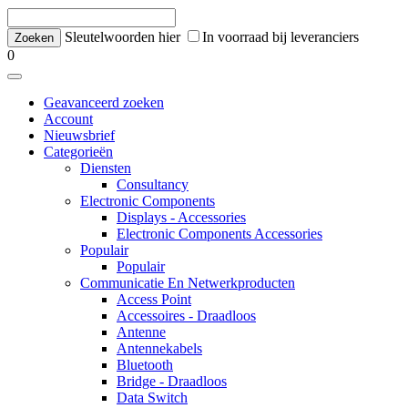
Sleutelwoorden hier
In voorraad bij leveranciers
0
Geavanceerd zoeken
Account
Nieuwsbrief
Categorieën
Diensten
Consultancy
Electronic Components
Displays - Accessories
Electronic Components Accessories
Populair
Populair
Communicatie En Netwerkproducten
Access Point
Accessoires - Draadloos
Antenne
Antennekabels
Bluetooth
Bridge - Draadloos
Data Switch