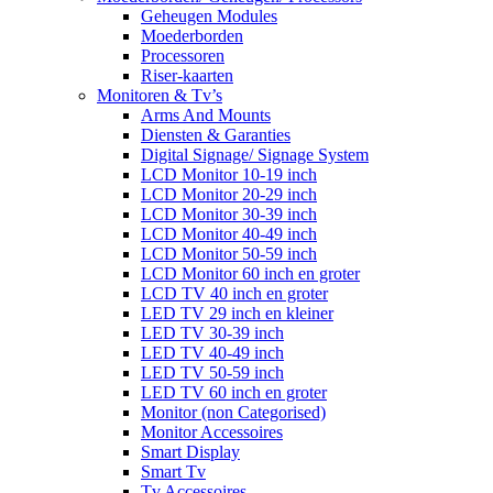
Geheugen Modules
Moederborden
Processoren
Riser-kaarten
Monitoren & Tv’s
Arms And Mounts
Diensten & Garanties
Digital Signage/ Signage System
LCD Monitor 10-19 inch
LCD Monitor 20-29 inch
LCD Monitor 30-39 inch
LCD Monitor 40-49 inch
LCD Monitor 50-59 inch
LCD Monitor 60 inch en groter
LCD TV 40 inch en groter
LED TV 29 inch en kleiner
LED TV 30-39 inch
LED TV 40-49 inch
LED TV 50-59 inch
LED TV 60 inch en groter
Monitor (non Categorised)
Monitor Accessoires
Smart Display
Smart Tv
Tv Accessoires