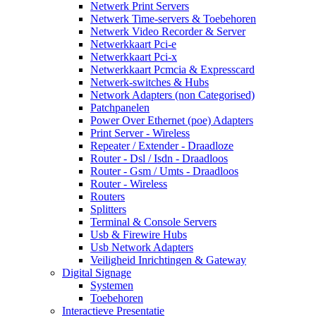
Netwerk Print Servers
Netwerk Time-servers & Toebehoren
Netwerk Video Recorder & Server
Netwerkkaart Pci-e
Netwerkkaart Pci-x
Netwerkkaart Pcmcia & Expresscard
Netwerk-switches & Hubs
Network Adapters (non Categorised)
Patchpanelen
Power Over Ethernet (poe) Adapters
Print Server - Wireless
Repeater / Extender - Draadloze
Router - Dsl / Isdn - Draadloos
Router - Gsm / Umts - Draadloos
Router - Wireless
Routers
Splitters
Terminal & Console Servers
Usb & Firewire Hubs
Usb Network Adapters
Veiligheid Inrichtingen & Gateway
Digital Signage
Systemen
Toebehoren
Interactieve Presentatie