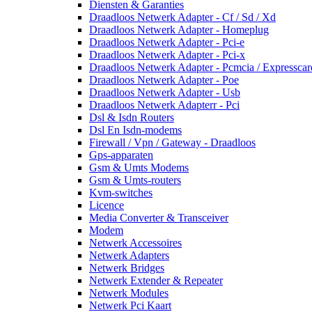
Diensten & Garanties
Draadloos Netwerk Adapter - Cf / Sd / Xd
Draadloos Netwerk Adapter - Homeplug
Draadloos Netwerk Adapter - Pci-e
Draadloos Netwerk Adapter - Pci-x
Draadloos Netwerk Adapter - Pcmcia / Expresscar
Draadloos Netwerk Adapter - Poe
Draadloos Netwerk Adapter - Usb
Draadloos Netwerk Adapterr - Pci
Dsl & Isdn Routers
Dsl En Isdn-modems
Firewall / Vpn / Gateway - Draadloos
Gps-apparaten
Gsm & Umts Modems
Gsm & Umts-routers
Kvm-switches
Licence
Media Converter & Transceiver
Modem
Netwerk Accessoires
Netwerk Adapters
Netwerk Bridges
Netwerk Extender & Repeater
Netwerk Modules
Netwerk Pci Kaart