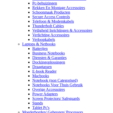
Pc-behuizingen
Rekken En Montage Accessoires
Schoonmaak Producten
Secure Access Controls
Telefoon & Modemkabels
Thunderbolt Cables
Veiligheid Inrichtingen & Accessoires
Verlichting Accessoires
Verloopkabels
Laptops & Netbooks
Batterijen
Business Notebooks
Diensten & Garanties
Dockingoplossingen
Draagtassen
E-book Reader
Macbooks
Notebook (non Categorised)
Notebooks Voor Thuis Gebruik
Overige Accessoires
Power Adapters
Screen Protectors/ Safeguards
Stands
Tablet Pc's
Moederborden/ Geheugen/ Processors