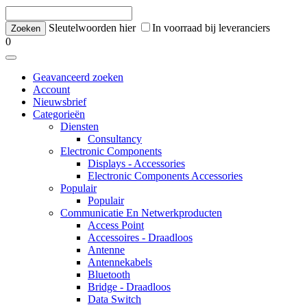
Sleutelwoorden hier
In voorraad bij leveranciers
0
Geavanceerd zoeken
Account
Nieuwsbrief
Categorieën
Diensten
Consultancy
Electronic Components
Displays - Accessories
Electronic Components Accessories
Populair
Populair
Communicatie En Netwerkproducten
Access Point
Accessoires - Draadloos
Antenne
Antennekabels
Bluetooth
Bridge - Draadloos
Data Switch