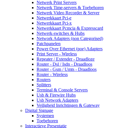
Netwerk Print Servers
Netwerk Time-servers & Toebehoren
Netwerk Video Recorder & Server
Netwerkkaart Pci-e
Netwerkkaart Pci-x
Netwerkkaart Pcmcia & Expresscard
Netwerk-switches & Hubs
Network Adapters (non Categorised)
Patchpanelen
Power Over Ethernet (poe) Adapters
Print Server - Wireless
Repeater / Extender - Draadloze
Router - Dsl / Isdn - Draadloos
Router - Gsm / Umts - Draadloos
Router - Wireless
Routers
Splitters
Terminal & Console Servers
Usb & Firewire Hubs
Usb Network Adapters
Veiligheid Inrichtingen & Gateway
Digital Signage
Systemen
Toebehoren
Interactieve Presentatie