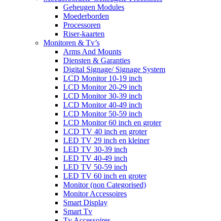
Geheugen Modules
Moederborden
Processoren
Riser-kaarten
Monitoren & Tv’s
Arms And Mounts
Diensten & Garanties
Digital Signage/ Signage System
LCD Monitor 10-19 inch
LCD Monitor 20-29 inch
LCD Monitor 30-39 inch
LCD Monitor 40-49 inch
LCD Monitor 50-59 inch
LCD Monitor 60 inch en groter
LCD TV 40 inch en groter
LED TV 29 inch en kleiner
LED TV 30-39 inch
LED TV 40-49 inch
LED TV 50-59 inch
LED TV 60 inch en groter
Monitor (non Categorised)
Monitor Accessoires
Smart Display
Smart Tv
Tv Accessoires