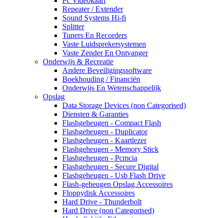
Pc Videokaart
Repeater / Extender
Sound Systems Hi-fi
Splitter
Tuners En Recorders
Vaste Luidsprekersystemen
Vaste Zender En Ontvanger
Onderwijs & Recreatie
Andere Beveiligingssoftware
Boekhouding / Financiën
Onderwijs En Wetenschappelijk
Opslag
Data Storage Devices (non Categorised)
Diensten & Garanties
Flashgeheugen - Compact Flash
Flashgeheugen - Duplicator
Flashgeheugen - Kaartlezer
Flashgeheugen - Memory Stick
Flashgeheugen - Pcmcia
Flashgeheugen - Secure Digital
Flashgeheugen - Usb Flash Drive
Flash-geheugen Opslag Accessoires
Floppydisk Accessoires
Hard Drive - Thunderbolt
Hard Drive (non Categorised)