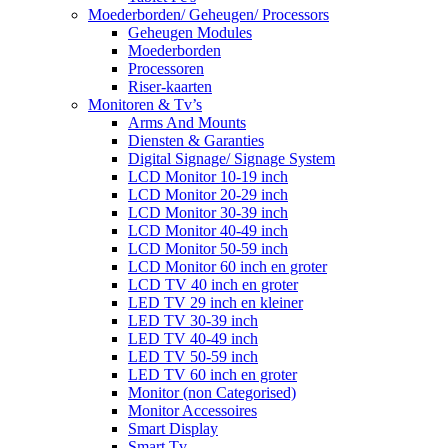
Moederborden/ Geheugen/ Processors
Geheugen Modules
Moederborden
Processoren
Riser-kaarten
Monitoren & Tv’s
Arms And Mounts
Diensten & Garanties
Digital Signage/ Signage System
LCD Monitor 10-19 inch
LCD Monitor 20-29 inch
LCD Monitor 30-39 inch
LCD Monitor 40-49 inch
LCD Monitor 50-59 inch
LCD Monitor 60 inch en groter
LCD TV 40 inch en groter
LED TV 29 inch en kleiner
LED TV 30-39 inch
LED TV 40-49 inch
LED TV 50-59 inch
LED TV 60 inch en groter
Monitor (non Categorised)
Monitor Accessoires
Smart Display
Smart Tv