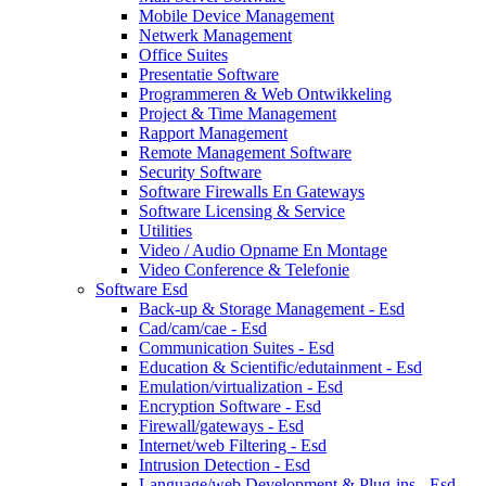
Mobile Device Management
Netwerk Management
Office Suites
Presentatie Software
Programmeren & Web Ontwikkeling
Project & Time Management
Rapport Management
Remote Management Software
Security Software
Software Firewalls En Gateways
Software Licensing & Service
Utilities
Video / Audio Opname En Montage
Video Conference & Telefonie
Software Esd
Back-up & Storage Management - Esd
Cad/cam/cae - Esd
Communication Suites - Esd
Education & Scientific/edutainment - Esd
Emulation/virtualization - Esd
Encryption Software - Esd
Firewall/gateways - Esd
Internet/web Filtering - Esd
Intrusion Detection - Esd
Language/web Development & Plug-ins - Esd