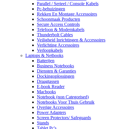
Parallel / Serieel / Console Kabels
Pc-behuizingen
Rekken En Montage Accessoires
Schoonmaak Producten
Secure Access Controls
Telefoon & Modemkabels
Thunderbolt Cables
Veiligheid Inrichtingen & Accessoires
Verlichting Accessoires
Verloopkabels
Laptops & Netbooks
Batterijen
Business Notebooks
Diensten & Garanties
Dockingoplossingen
Draagtassen
E-book Reader
Macbooks
Notebook (non Categorised)
Notebooks Voor Thuis Gebruik
Overige Accessoires
Power Adapters
Screen Protectors/ Safeguards
Stands
Tablet Pc's