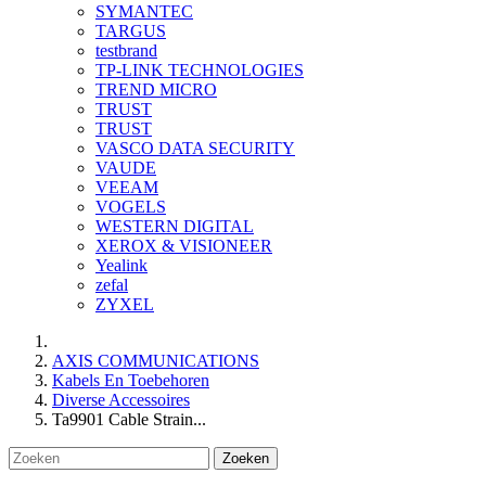
SYMANTEC
TARGUS
testbrand
TP-LINK TECHNOLOGIES
TREND MICRO
TRUST
TRUST
VASCO DATA SECURITY
VAUDE
VEEAM
VOGELS
WESTERN DIGITAL
XEROX & VISIONEER
Yealink
zefal
ZYXEL
AXIS COMMUNICATIONS
Kabels En Toebehoren
Diverse Accessoires
Ta9901 Cable Strain...
Zoeken