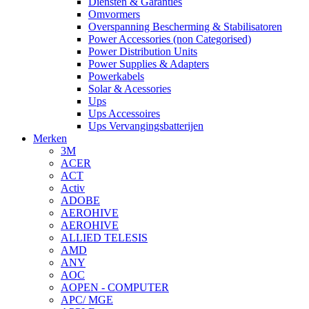
Diensten & Garanties
Omvormers
Overspanning Bescherming & Stabilisatoren
Power Accessories (non Categorised)
Power Distribution Units
Power Supplies & Adapters
Powerkabels
Solar & Acessories
Ups
Ups Accessoires
Ups Vervangingsbatterijen
Merken
3M
ACER
ACT
Activ
ADOBE
AEROHIVE
AEROHIVE
ALLIED TELESIS
AMD
ANY
AOC
AOPEN - COMPUTER
APC/ MGE