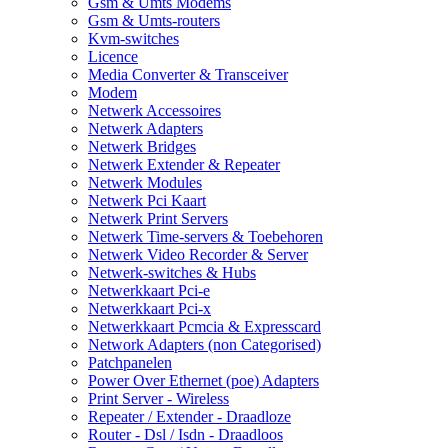
Gsm & Umts Modems
Gsm & Umts-routers
Kvm-switches
Licence
Media Converter & Transceiver
Modem
Netwerk Accessoires
Netwerk Adapters
Netwerk Bridges
Netwerk Extender & Repeater
Netwerk Modules
Netwerk Pci Kaart
Netwerk Print Servers
Netwerk Time-servers & Toebehoren
Netwerk Video Recorder & Server
Netwerk-switches & Hubs
Netwerkkaart Pci-e
Netwerkkaart Pci-x
Netwerkkaart Pcmcia & Expresscard
Network Adapters (non Categorised)
Patchpanelen
Power Over Ethernet (poe) Adapters
Print Server - Wireless
Repeater / Extender - Draadloze
Router - Dsl / Isdn - Draadloos