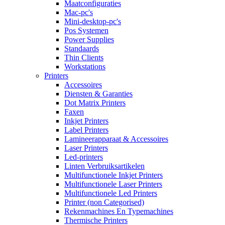
Maatconfiguraties
Mac-pc's
Mini-desktop-pc's
Pos Systemen
Power Supplies
Standaards
Thin Clients
Workstations
Printers
Accessoires
Diensten & Garanties
Dot Matrix Printers
Faxen
Inkjet Printers
Label Printers
Lamineerapparaat & Accessoires
Laser Printers
Led-printers
Linten Verbruiksartikelen
Multifunctionele Inkjet Printers
Multifunctionele Laser Printers
Multifunctionele Led Printers
Printer (non Categorised)
Rekenmachines En Typemachines
Thermische Printers