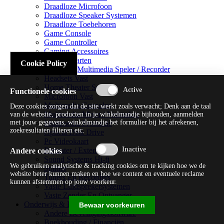
Draadloze Microfoon
Draadloze Speaker Systemen
Draadloze Toebehoren
Game Console
Game Controller
Gaming Accessoires
Geluidskaarten
Cookie Policy
Handheld Multimedia Speler / Recorder
Headsets Vast
Home Theater Systems
Functionele cookies
Microfoon Vast
Multimedia Consoles
Deze cookies zorgen dat de site werkt zoals verwacht; Denk aan de taal
Multimedia Mixer / Versterker
van de website, producten in je winkelmandje bijhouden, aanmelden
met jouw gegevens, winkelmandje het formulier bij het afrekenen,
Multimedia Productie
zoekresultaten filteren etc.
Optical Disk Drive
Pc Videokaart
Repeater / Extender
Andere cookies
Sound Systems Hi-fi
We gebruiken analytische & tracking cookies om te kijken hoe we de
Splitter
website beter kunnen maken en hoe we content en eventuele reclame
Tuners En Recorders
kunnen afstemmen op jouw voorkeur.
Vaste Luidsprekersystemen
Vaste Zender En Ontvanger
Onderwijs & Recreatie
Bewaar voorkeuren
Andere Beveiligingssoftware
Boekhouding / Financiën