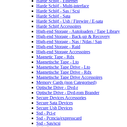
Harde Schijf - Ethernet
Harde Schijf - Multi-interface
Harde Schijf - Sas / Scsi
Harde Schijf - Sata
Harde Schijf - Usb / Firewire / E-sata
Harde Schijf Accessoires
High-end Storage - Autoloaders / Tape Library
High-end Storage - Back-up & Recovery
High-end Storage - Nas / Ndas / San
High-end Storage - Raid
High-end Storage Accessoires
Magnetic Tape - Rdx
Magnetische Tape - Lto
Magnetische Tape Drive - Lto
Magnetische Tape Drive - Rdx
Magnetische Tape Drive Accessoires
Memory Cards (non Categorised)
Optische Drive - Dvd-r
Optische Drive - Dvd-rom Brander
Secure Devices Accessories
Secure Sata Devices
Secure Usb Devices
Ssd - Pci-e
Ssd - Pcmcia/expresscard
Ssd - Sas/scsi