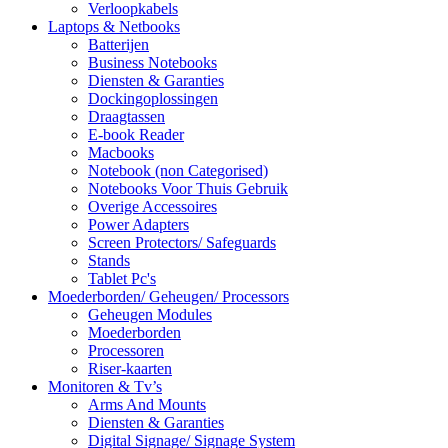
Verloopkabels
Laptops & Netbooks
Batterijen
Business Notebooks
Diensten & Garanties
Dockingoplossingen
Draagtassen
E-book Reader
Macbooks
Notebook (non Categorised)
Notebooks Voor Thuis Gebruik
Overige Accessoires
Power Adapters
Screen Protectors/ Safeguards
Stands
Tablet Pc's
Moederborden/ Geheugen/ Processors
Geheugen Modules
Moederborden
Processoren
Riser-kaarten
Monitoren & Tv’s
Arms And Mounts
Diensten & Garanties
Digital Signage/ Signage System