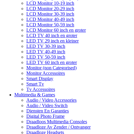
LCD Monitor 10-19 inch
LCD Monitor 20-29 inch
LCD Monitor 30-39 inch
LCD Monitor 40-49 inch
LCD Monitor 50-59 inch
LCD Monitor 60 inch en groter
LCD TV 40 inch en groter
LED TV 29 inch en kleiner
LED TV 30-39 inch
LED TV 40-49 inch
LED TV 50-59 inch
LED TV 60 inch en groter
Monitor (non Categorised)
Monitor Accessoires
Smart Display
Smart Tv
Tv Accessoires
Multimedia & Games
Audio / Video Accessories
Audio / Video Switch
Diensten En Garanties
Digital Photo Frame
Draadloos Multimedia Consoles
Draadloze Av Zender / Ontvanger
Draadloze Headsets