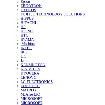
Epson
ERGOTRON
EXERTIS
FUJITSU TECHNOLOGY SOLUTIONS
HIPPUS
HITACHI
HP
HP INC
HTC
IiYAMA
iMoshion
INTEL
IRIS
IT1
Jabra
KENSINGTON
KINGSTON
KYOCERA
LENOVO
LG ELECTRONICS
LOGITECH
MATROX
McAfee LIC
MICROSOFT
MICROSOFT