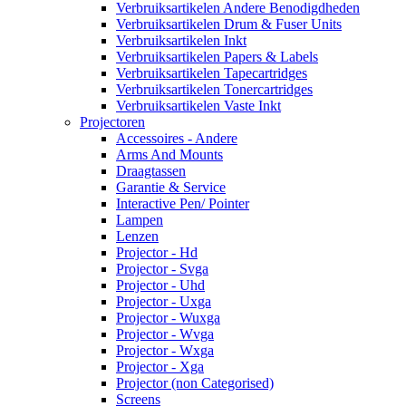
Verbruiksartikelen Andere Benodigdheden
Verbruiksartikelen Drum & Fuser Units
Verbruiksartikelen Inkt
Verbruiksartikelen Papers & Labels
Verbruiksartikelen Tapecartridges
Verbruiksartikelen Tonercartridges
Verbruiksartikelen Vaste Inkt
Projectoren
Accessoires - Andere
Arms And Mounts
Draagtassen
Garantie & Service
Interactive Pen/ Pointer
Lampen
Lenzen
Projector - Hd
Projector - Svga
Projector - Uhd
Projector - Uxga
Projector - Wuxga
Projector - Wvga
Projector - Wxga
Projector - Xga
Projector (non Categorised)
Screens