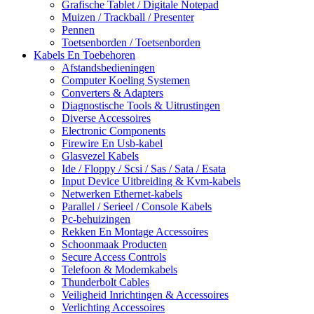
Grafische Tablet / Digitale Notepad
Muizen / Trackball / Presenter
Pennen
Toetsenborden / Toetsenborden
Kabels En Toebehoren
Afstandsbedieningen
Computer Koeling Systemen
Converters & Adapters
Diagnostische Tools & Uitrustingen
Diverse Accessoires
Electronic Components
Firewire En Usb-kabel
Glasvezel Kabels
Ide / Floppy / Scsi / Sas / Sata / Esata
Input Device Uitbreiding & Kvm-kabels
Netwerken Ethernet-kabels
Parallel / Serieel / Console Kabels
Pc-behuizingen
Rekken En Montage Accessoires
Schoonmaak Producten
Secure Access Controls
Telefoon & Modemkabels
Thunderbolt Cables
Veiligheid Inrichtingen & Accessoires
Verlichting Accessoires