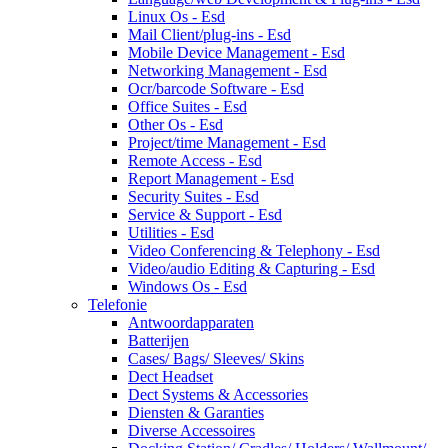
Linux Os - Esd
Mail Client/plug-ins - Esd
Mobile Device Management - Esd
Networking Management - Esd
Ocr/barcode Software - Esd
Office Suites - Esd
Other Os - Esd
Project/time Management - Esd
Remote Access - Esd
Report Management - Esd
Security Suites - Esd
Service & Support - Esd
Utilities - Esd
Video Conferencing & Telephony - Esd
Video/audio Editing & Capturing - Esd
Windows Os - Esd
Telefonie
Antwoordapparaten
Batterijen
Cases/ Bags/ Sleeves/ Skins
Dect Headset
Dect Systems & Accessories
Diensten & Garanties
Diverse Accessoires