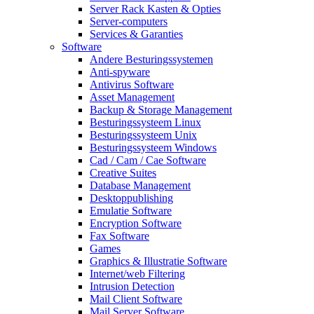
Server Rack Kasten & Opties
Server-computers
Services & Garanties
Software
Andere Besturingssystemen
Anti-spyware
Antivirus Software
Asset Management
Backup & Storage Management
Besturingssysteem Linux
Besturingssysteem Unix
Besturingssysteem Windows
Cad / Cam / Cae Software
Creative Suites
Database Management
Desktoppublishing
Emulatie Software
Encryption Software
Fax Software
Games
Graphics & Illustratie Software
Internet/web Filtering
Intrusion Detection
Mail Client Software
Mail Server Software