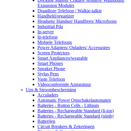
Docking Station/ Cradles/ Holders/ Wallmount/
Expansion Modules
Draadloze Telefoon / Walkie-talkie
Handheld/organizer
Headsets/ Handset/ Handfrees/ Microfoons
Industrial Pda
Ip-server
Ip-telefoon
Mobiele Telefoons
Power Adapters/ Opladers/ Accessoires
Screen Protectors
Smart Appliances/wearable
Smart Phones
Speaker Phone
Stylus Pens
Vaste Telefoon
Videoconferentie Apparatuur
Ups & Stroombescherming
Acculaders
Automatic Power Omschakelautomaten
Batteries - Button Cells - Lithium
Batteries - Rechargeable Standard (li-ion)
Batteries - Rechargeable Standard (nimh)
Batterijen
Circuit Breakers & Zekeringen