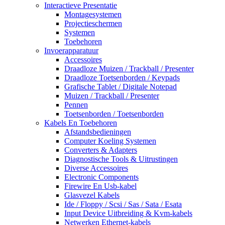
Interactieve Presentatie
Montagesystemen
Projectieschermen
Systemen
Toebehoren
Invoerapparatuur
Accessoires
Draadloze Muizen / Trackball / Presenter
Draadloze Toetsenborden / Keypads
Grafische Tablet / Digitale Notepad
Muizen / Trackball / Presenter
Pennen
Toetsenborden / Toetsenborden
Kabels En Toebehoren
Afstandsbedieningen
Computer Koeling Systemen
Converters & Adapters
Diagnostische Tools & Uitrustingen
Diverse Accessoires
Electronic Components
Firewire En Usb-kabel
Glasvezel Kabels
Ide / Floppy / Scsi / Sas / Sata / Esata
Input Device Uitbreiding & Kvm-kabels
Netwerken Ethernet-kabels