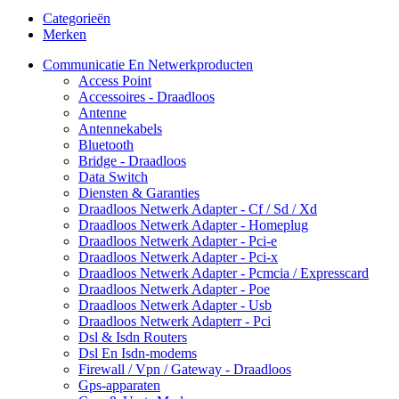
Categorieën
Merken
Communicatie En Netwerkproducten
Access Point
Accessoires - Draadloos
Antenne
Antennekabels
Bluetooth
Bridge - Draadloos
Data Switch
Diensten & Garanties
Draadloos Netwerk Adapter - Cf / Sd / Xd
Draadloos Netwerk Adapter - Homeplug
Draadloos Netwerk Adapter - Pci-e
Draadloos Netwerk Adapter - Pci-x
Draadloos Netwerk Adapter - Pcmcia / Expresscard
Draadloos Netwerk Adapter - Poe
Draadloos Netwerk Adapter - Usb
Draadloos Netwerk Adapterr - Pci
Dsl & Isdn Routers
Dsl En Isdn-modems
Firewall / Vpn / Gateway - Draadloos
Gps-apparaten