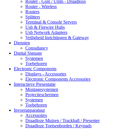
Router - Gsm / Umts - Draadloos
Router - Wireless
Routers
Splitters
Terminal & Console Servers
Usb & Firewire Hubs
Usb Network Adapters
Veiligheid Inrichtingen & Gateway
Diensten
Consultancy
Digital Signage
Systemen
Toebehoren
Electronic Components
Displays - Accessories
Electronic Components Accessories
Interactieve Presentatie
Montagesystemen
Projectieschermen
Systemen
Toebehoren
Invoerapparatuur
Accessoires
Draadloze Muizen / Trackball / Presenter
Draadloze Toetsenborden / Keypads