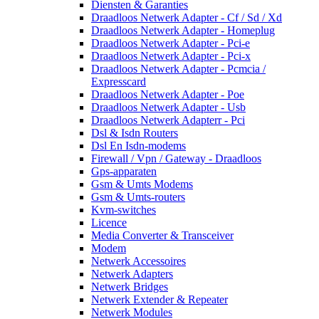
Diensten & Garanties
Draadloos Netwerk Adapter - Cf / Sd / Xd
Draadloos Netwerk Adapter - Homeplug
Draadloos Netwerk Adapter - Pci-e
Draadloos Netwerk Adapter - Pci-x
Draadloos Netwerk Adapter - Pcmcia /
Expresscard
Draadloos Netwerk Adapter - Poe
Draadloos Netwerk Adapter - Usb
Draadloos Netwerk Adapterr - Pci
Dsl & Isdn Routers
Dsl En Isdn-modems
Firewall / Vpn / Gateway - Draadloos
Gps-apparaten
Gsm & Umts Modems
Gsm & Umts-routers
Kvm-switches
Licence
Media Converter & Transceiver
Modem
Netwerk Accessoires
Netwerk Adapters
Netwerk Bridges
Netwerk Extender & Repeater
Netwerk Modules