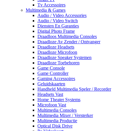
Tv Accessoires
Multimedia & Games
Audio / Video Accessories
Audio / Video Switch
Diensten En Garanties
Digital Photo Frame
Draadloos Multimedia Consoles
Draadloze Av Zender / Ontvanger
Draadloze Headsets
Draadloze Microfoon
Draadloze Speaker Systemen
Draadloze Toebehoren
Game Console
Game Controller
Gaming Accessoires
Geluidskaarten
Handheld Multimedia Speler / Recorder
Headsets Vast
Home Theater Systems
Microfoon Vast
Multimedia Consoles
Multimedia Mixer / Versterker
Multimedia Productie
Optical Disk Drive