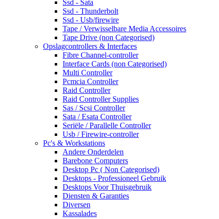
Ssd - Sata
Ssd - Thunderbolt
Ssd - Usb/firewire
Tape / Verwisselbare Media Accessoires
Tape Drive (non Categorised)
Opslagcontrollers & Interfaces
Fibre Channel-controller
Interface Cards (non Categorised)
Multi Controller
Pcmcia Controller
Raid Controller
Raid Controller Supplies
Sas / Scsi Controller
Sata / Esata Controller
Seriële / Parallelle Controller
Usb / Firewire-controller
Pc's & Workstations
Andere Onderdelen
Barebone Computers
Desktop Pc ( Non Categorised)
Desktops - Professioneel Gebruik
Desktops Voor Thuisgebruik
Diensten & Garanties
Diversen
Kassalades