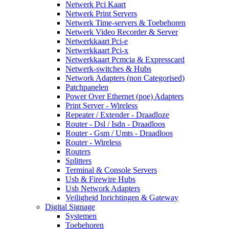
Netwerk Pci Kaart
Netwerk Print Servers
Netwerk Time-servers & Toebehoren
Netwerk Video Recorder & Server
Netwerkkaart Pci-e
Netwerkkaart Pci-x
Netwerkkaart Pcmcia & Expresscard
Netwerk-switches & Hubs
Network Adapters (non Categorised)
Patchpanelen
Power Over Ethernet (poe) Adapters
Print Server - Wireless
Repeater / Extender - Draadloze
Router - Dsl / Isdn - Draadloos
Router - Gsm / Umts - Draadloos
Router - Wireless
Routers
Splitters
Terminal & Console Servers
Usb & Firewire Hubs
Usb Network Adapters
Veiligheid Inrichtingen & Gateway
Digital Signage
Systemen
Toebehoren