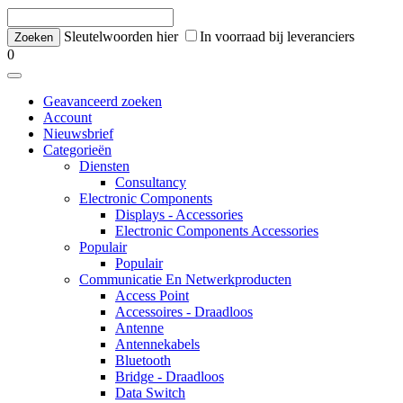
Sleutelwoorden hier
In voorraad bij leveranciers
0
Geavanceerd zoeken
Account
Nieuwsbrief
Categorieën
Diensten
Consultancy
Electronic Components
Displays - Accessories
Electronic Components Accessories
Populair
Populair
Communicatie En Netwerkproducten
Access Point
Accessoires - Draadloos
Antenne
Antennekabels
Bluetooth
Bridge - Draadloos
Data Switch