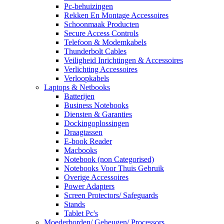
Pc-behuizingen
Rekken En Montage Accessoires
Schoonmaak Producten
Secure Access Controls
Telefoon & Modemkabels
Thunderbolt Cables
Veiligheid Inrichtingen & Accessoires
Verlichting Accessoires
Verloopkabels
Laptops & Netbooks
Batterijen
Business Notebooks
Diensten & Garanties
Dockingoplossingen
Draagtassen
E-book Reader
Macbooks
Notebook (non Categorised)
Notebooks Voor Thuis Gebruik
Overige Accessoires
Power Adapters
Screen Protectors/ Safeguards
Stands
Tablet Pc's
Moederborden/ Geheugen/ Processors