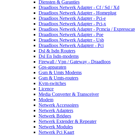
Diensten & Garanties
Draadloos Netwerk Adapter - Cf / Sd / Xd
Draadloos Netwerk Adapter - Homeplug
Draadloos Netwerk Adapter - Pci-e
Draadloos Netwerk Adapter - Pci-x
Draadloos Netwerk Adapter - Pcmcia / Expresscar
Draadloos Netwerk Adapter - Poe
Draadloos Netwerk Adapter - Usb
Draadloos Netwerk Adapterr - Pci
Dsl & Isdn Routers
Dsl En Isdn-modems
Firewall / Vpn / Gateway - Draadloos
Gps-apparaten
Gsm & Umts Modems
Gsm & Umts-routers
Kvm-switches
Licence
Media Converter & Transceiver
Modem
Netwerk Accessoires
Netwerk Adapters
Netwerk Bridges
Netwerk Extender & Repeater
Netwerk Modules
Netwerk Pci Kaart