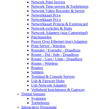
Netwerk Print Servers
Netwerk Time-servers & Toebehoren
Netwerk Video Recorder & Server
Netwerkkaart Pci-e
Netwerkkaart Pci-x
Netwerkkaart Pcmcia & Expresscard
Netwerk-switches & Hubs
Network Adapters (non Categorised)
Patchpanelen
Power Over Ethernet (poe) Adapters
Print Server - Wireless
Repeater / Extender - Draadloze
Router - Dsl / Isdn - Draadloos
Router - Gsm / Umts - Draadloos
Router - Wireless
Routers
Splitters
Terminal & Console Servers
Usb & Firewire Hubs
Usb Network Adapters
Veiligheid Inrichtingen & Gateway
Digital Signage
Systemen
Toebehoren
Interactieve Presentatie