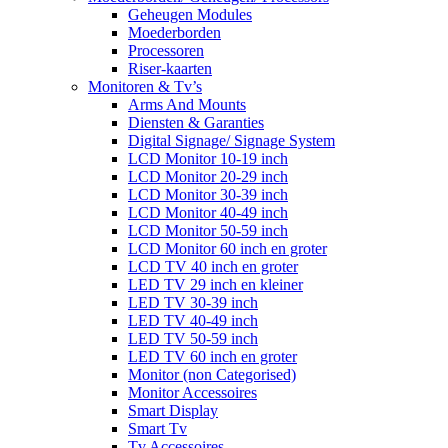
Geheugen Modules
Moederborden
Processoren
Riser-kaarten
Monitoren & Tv’s
Arms And Mounts
Diensten & Garanties
Digital Signage/ Signage System
LCD Monitor 10-19 inch
LCD Monitor 20-29 inch
LCD Monitor 30-39 inch
LCD Monitor 40-49 inch
LCD Monitor 50-59 inch
LCD Monitor 60 inch en groter
LCD TV 40 inch en groter
LED TV 29 inch en kleiner
LED TV 30-39 inch
LED TV 40-49 inch
LED TV 50-59 inch
LED TV 60 inch en groter
Monitor (non Categorised)
Monitor Accessoires
Smart Display
Smart Tv
Tv Accessoires