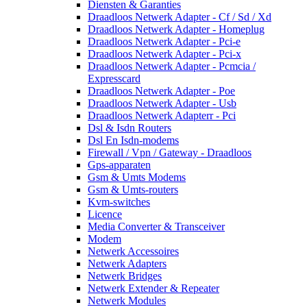
Diensten & Garanties
Draadloos Netwerk Adapter - Cf / Sd / Xd
Draadloos Netwerk Adapter - Homeplug
Draadloos Netwerk Adapter - Pci-e
Draadloos Netwerk Adapter - Pci-x
Draadloos Netwerk Adapter - Pcmcia /
Expresscard
Draadloos Netwerk Adapter - Poe
Draadloos Netwerk Adapter - Usb
Draadloos Netwerk Adapterr - Pci
Dsl & Isdn Routers
Dsl En Isdn-modems
Firewall / Vpn / Gateway - Draadloos
Gps-apparaten
Gsm & Umts Modems
Gsm & Umts-routers
Kvm-switches
Licence
Media Converter & Transceiver
Modem
Netwerk Accessoires
Netwerk Adapters
Netwerk Bridges
Netwerk Extender & Repeater
Netwerk Modules