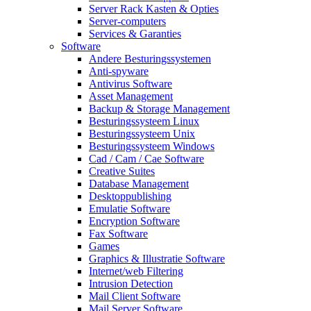
Server Rack Kasten & Opties
Server-computers
Services & Garanties
Software
Andere Besturingssystemen
Anti-spyware
Antivirus Software
Asset Management
Backup & Storage Management
Besturingssysteem Linux
Besturingssysteem Unix
Besturingssysteem Windows
Cad / Cam / Cae Software
Creative Suites
Database Management
Desktoppublishing
Emulatie Software
Encryption Software
Fax Software
Games
Graphics & Illustratie Software
Internet/web Filtering
Intrusion Detection
Mail Client Software
Mail Server Software