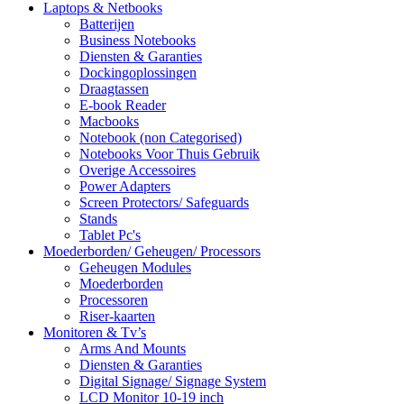
Laptops & Netbooks
Batterijen
Business Notebooks
Diensten & Garanties
Dockingoplossingen
Draagtassen
E-book Reader
Macbooks
Notebook (non Categorised)
Notebooks Voor Thuis Gebruik
Overige Accessoires
Power Adapters
Screen Protectors/ Safeguards
Stands
Tablet Pc's
Moederborden/ Geheugen/ Processors
Geheugen Modules
Moederborden
Processoren
Riser-kaarten
Monitoren & Tv’s
Arms And Mounts
Diensten & Garanties
Digital Signage/ Signage System
LCD Monitor 10-19 inch