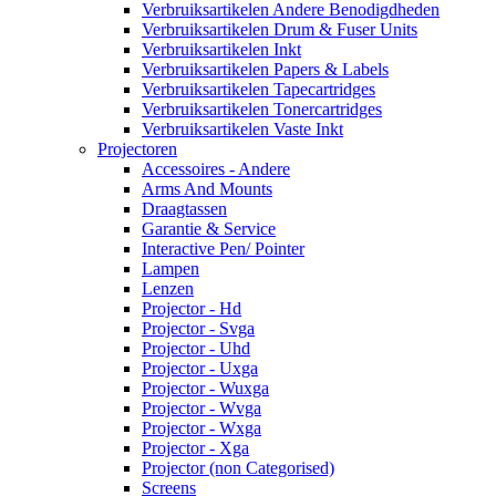
Verbruiksartikelen Andere Benodigdheden
Verbruiksartikelen Drum & Fuser Units
Verbruiksartikelen Inkt
Verbruiksartikelen Papers & Labels
Verbruiksartikelen Tapecartridges
Verbruiksartikelen Tonercartridges
Verbruiksartikelen Vaste Inkt
Projectoren
Accessoires - Andere
Arms And Mounts
Draagtassen
Garantie & Service
Interactive Pen/ Pointer
Lampen
Lenzen
Projector - Hd
Projector - Svga
Projector - Uhd
Projector - Uxga
Projector - Wuxga
Projector - Wvga
Projector - Wxga
Projector - Xga
Projector (non Categorised)
Screens