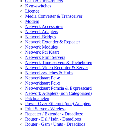
Gsm & Umts-routers
Kvm-switches
Licence
Media Converter & Transceiver
Modem
Netwerk Accessoires
Netwerk Adapters
Netwerk Bridges
Netwerk Extender & Repeater
Netwerk Modules
Netwerk Pci Kaart
Netwerk Print Servers
Netwerk Time-servers & Toebehoren
Netwerk Video Recorder & Server
Netwerk-switches & Hubs
Netwerkkaart Pci-e
Netwerkkaart Pci-x
Netwerkkaart Pcmcia & Expresscard
Network Adapters (non Categorised)
Patchpanelen
Power Over Ethernet (poe) Adapters
Print Server - Wireless
Repeater / Extender - Draadloze
Router - Dsl / Isdn - Draadloos
Router - Gsm / Umts - Draadloos