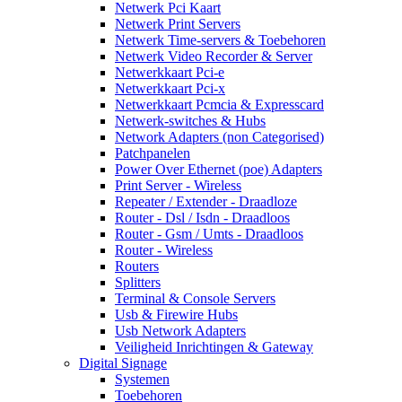
Netwerk Pci Kaart
Netwerk Print Servers
Netwerk Time-servers & Toebehoren
Netwerk Video Recorder & Server
Netwerkkaart Pci-e
Netwerkkaart Pci-x
Netwerkkaart Pcmcia & Expresscard
Netwerk-switches & Hubs
Network Adapters (non Categorised)
Patchpanelen
Power Over Ethernet (poe) Adapters
Print Server - Wireless
Repeater / Extender - Draadloze
Router - Dsl / Isdn - Draadloos
Router - Gsm / Umts - Draadloos
Router - Wireless
Routers
Splitters
Terminal & Console Servers
Usb & Firewire Hubs
Usb Network Adapters
Veiligheid Inrichtingen & Gateway
Digital Signage
Systemen
Toebehoren