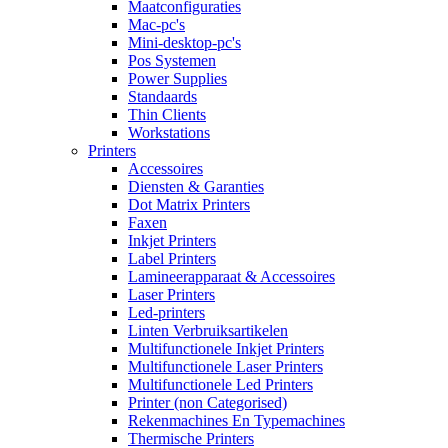
Maatconfiguraties
Mac-pc's
Mini-desktop-pc's
Pos Systemen
Power Supplies
Standaards
Thin Clients
Workstations
Printers
Accessoires
Diensten & Garanties
Dot Matrix Printers
Faxen
Inkjet Printers
Label Printers
Lamineerapparaat & Accessoires
Laser Printers
Led-printers
Linten Verbruiksartikelen
Multifunctionele Inkjet Printers
Multifunctionele Laser Printers
Multifunctionele Led Printers
Printer (non Categorised)
Rekenmachines En Typemachines
Thermische Printers