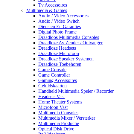
Tv Accessoires
Multimedia & Games
Audio / Video Accessories
Audio / Video Switch
Diensten En Garanties
Digital Photo Frame
Draadloos Multimedia Consoles
Draadloze Av Zender / Ontvanger
Draadloze Headsets
Draadloze Microfoon
Draadloze Speaker Systemen
Draadloze Toebehoren
Game Console
Game Controller
Gaming Accessoires
Geluidskaarten
Handheld Multimedia Speler / Recorder
Headsets Vast
Home Theater Systems
Microfoon Vast
Multimedia Consoles
Multimedia Mixer / Versterker
Multimedia Productie
Optical Disk Drive