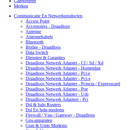
Categorieën
Merken
Communicatie En Netwerkproducten
Access Point
Accessoires - Draadloos
Antenne
Antennekabels
Bluetooth
Bridge - Draadloos
Data Switch
Diensten & Garanties
Draadloos Netwerk Adapter - Cf / Sd / Xd
Draadloos Netwerk Adapter - Homeplug
Draadloos Netwerk Adapter - Pci-e
Draadloos Netwerk Adapter - Pci-x
Draadloos Netwerk Adapter - Pcmcia / Expresscard
Draadloos Netwerk Adapter - Poe
Draadloos Netwerk Adapter - Usb
Draadloos Netwerk Adapterr - Pci
Dsl & Isdn Routers
Dsl En Isdn-modems
Firewall / Vpn / Gateway - Draadloos
Gps-apparaten
Gsm & Umts Modems