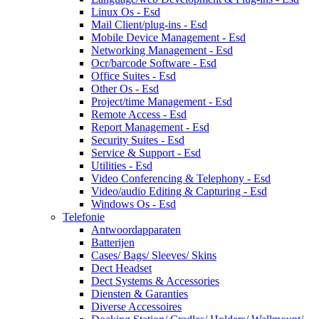
Linux Os - Esd
Mail Client/plug-ins - Esd
Mobile Device Management - Esd
Networking Management - Esd
Ocr/barcode Software - Esd
Office Suites - Esd
Other Os - Esd
Project/time Management - Esd
Remote Access - Esd
Report Management - Esd
Security Suites - Esd
Service & Support - Esd
Utilities - Esd
Video Conferencing & Telephony - Esd
Video/audio Editing & Capturing - Esd
Windows Os - Esd
Telefonie
Antwoordapparaten
Batterijen
Cases/ Bags/ Sleeves/ Skins
Dect Headset
Dect Systems & Accessories
Diensten & Garanties
Diverse Accessoires