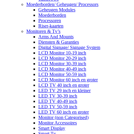
Moederborden/ Geheugen/ Processors
Geheugen Modules
Moederborden
Processoren
Riser-kaarten
Monitoren & Tv’s
Arms And Mounts
Diensten & Garanties
Digital Signage/ Signage System
LCD Monitor 10-19 inch
LCD Monitor 20-29 inch
LCD Monitor 30-39 inch
LCD Monitor 40-49 inch
LCD Monitor 50-59 inch
LCD Monitor 60 inch en groter
LCD TV 40 inch en groter
LED TV 29 inch en kleiner
LED TV 30-39 inch
LED TV 40-49 inch
LED TV 50-59 inch
LED TV 60 inch en groter
Monitor (non Categorised)
Monitor Accessoires
Smart Display
Smart Tv