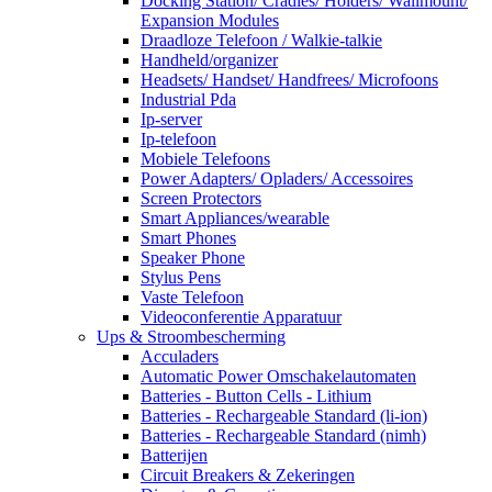
Docking Station/ Cradles/ Holders/ Wallmount/
Expansion Modules
Draadloze Telefoon / Walkie-talkie
Handheld/organizer
Headsets/ Handset/ Handfrees/ Microfoons
Industrial Pda
Ip-server
Ip-telefoon
Mobiele Telefoons
Power Adapters/ Opladers/ Accessoires
Screen Protectors
Smart Appliances/wearable
Smart Phones
Speaker Phone
Stylus Pens
Vaste Telefoon
Videoconferentie Apparatuur
Ups & Stroombescherming
Acculaders
Automatic Power Omschakelautomaten
Batteries - Button Cells - Lithium
Batteries - Rechargeable Standard (li-ion)
Batteries - Rechargeable Standard (nimh)
Batterijen
Circuit Breakers & Zekeringen