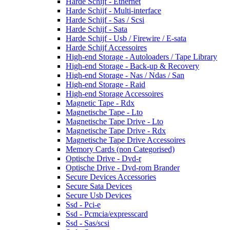
Harde Schijf - Ethernet
Harde Schijf - Multi-interface
Harde Schijf - Sas / Scsi
Harde Schijf - Sata
Harde Schijf - Usb / Firewire / E-sata
Harde Schijf Accessoires
High-end Storage - Autoloaders / Tape Library
High-end Storage - Back-up & Recovery
High-end Storage - Nas / Ndas / San
High-end Storage - Raid
High-end Storage Accessoires
Magnetic Tape - Rdx
Magnetische Tape - Lto
Magnetische Tape Drive - Lto
Magnetische Tape Drive - Rdx
Magnetische Tape Drive Accessoires
Memory Cards (non Categorised)
Optische Drive - Dvd-r
Optische Drive - Dvd-rom Brander
Secure Devices Accessories
Secure Sata Devices
Secure Usb Devices
Ssd - Pci-e
Ssd - Pcmcia/expresscard
Ssd - Sas/scsi