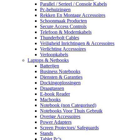
Parallel / Serieel / Console Kabels
Pc-behuizingen
Rekken En Montage Accessoires
Schoonmaak Producten
Secure Access Controls
Telefoon & Modemkabels
Thunderbolt Cables
Veiligheid Inrichtingen & Accessoires
Verlichting Accessoires
Verloopkabels
Laptops & Netbooks
Batterijen
Business Notebooks
Diensten & Garanties
Dockingoplossingen
Draagtassen
E-book Reader
Macbooks
Notebook (non Categorised)
Notebooks Voor Thuis Gebruik
Overige Accessoires
Power Adapters
Screen Protectors/ Safeguards
Stands
Tablet Pc's