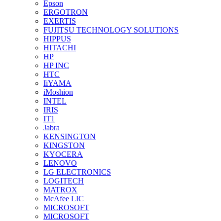
Epson
ERGOTRON
EXERTIS
FUJITSU TECHNOLOGY SOLUTIONS
HIPPUS
HITACHI
HP
HP INC
HTC
IiYAMA
iMoshion
INTEL
IRIS
IT1
Jabra
KENSINGTON
KINGSTON
KYOCERA
LENOVO
LG ELECTRONICS
LOGITECH
MATROX
McAfee LIC
MICROSOFT
MICROSOFT