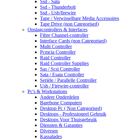
Ssd - Sata
Ssd - Thunderbolt
Ssd - Usb/firewire
Tape / Verwisselbare Media Accessoires
Tape Drive (non Categorised)
Opslagcontrollers & Interfaces
Fibre Channel-controller
Interface Cards (non Categorised)
Multi Controller
Pcmcia Controller
Raid Controller
Raid Controller Supplies
Sas / Scsi Controller
Sata / Esata Controller
Seriële / Parallelle Controller
Usb / Firewire-controller
Pc's & Workstations
Andere Onderdelen
Barebone Computers
Desktop Pc ( Non Categorised)
Desktops - Professioneel Gebruik
Desktops Voor Thuisgebruik
Diensten & Garanties
Diversen
Kassalades