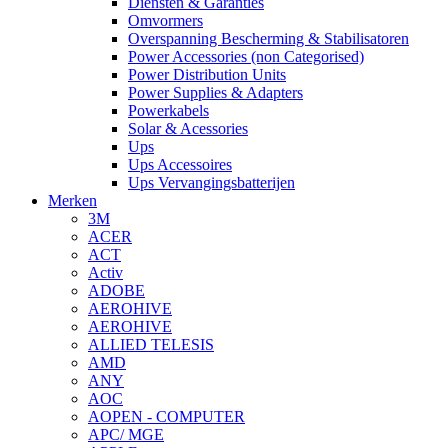
Diensten & Garanties
Omvormers
Overspanning Bescherming & Stabilisatoren
Power Accessories (non Categorised)
Power Distribution Units
Power Supplies & Adapters
Powerkabels
Solar & Acessories
Ups
Ups Accessoires
Ups Vervangingsbatterijen
Merken
3M
ACER
ACT
Activ
ADOBE
AEROHIVE
AEROHIVE
ALLIED TELESIS
AMD
ANY
AOC
AOPEN - COMPUTER
APC/ MGE