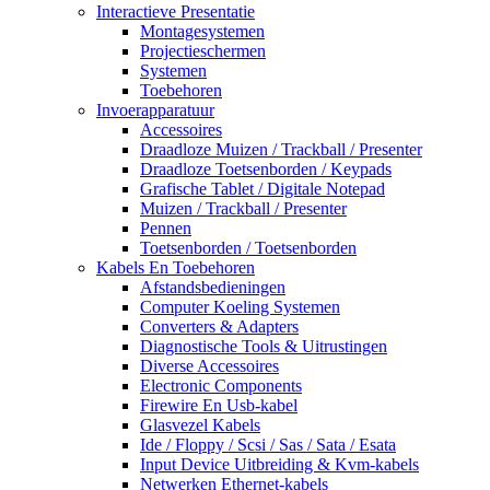
Interactieve Presentatie
Montagesystemen
Projectieschermen
Systemen
Toebehoren
Invoerapparatuur
Accessoires
Draadloze Muizen / Trackball / Presenter
Draadloze Toetsenborden / Keypads
Grafische Tablet / Digitale Notepad
Muizen / Trackball / Presenter
Pennen
Toetsenborden / Toetsenborden
Kabels En Toebehoren
Afstandsbedieningen
Computer Koeling Systemen
Converters & Adapters
Diagnostische Tools & Uitrustingen
Diverse Accessoires
Electronic Components
Firewire En Usb-kabel
Glasvezel Kabels
Ide / Floppy / Scsi / Sas / Sata / Esata
Input Device Uitbreiding & Kvm-kabels
Netwerken Ethernet-kabels