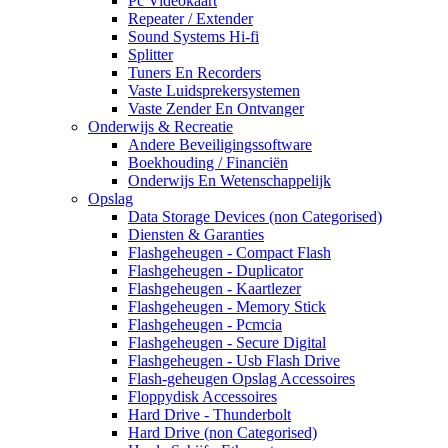
Pc Videokaart
Repeater / Extender
Sound Systems Hi-fi
Splitter
Tuners En Recorders
Vaste Luidsprekersystemen
Vaste Zender En Ontvanger
Onderwijs & Recreatie
Andere Beveiligingssoftware
Boekhouding / Financiën
Onderwijs En Wetenschappelijk
Opslag
Data Storage Devices (non Categorised)
Diensten & Garanties
Flashgeheugen - Compact Flash
Flashgeheugen - Duplicator
Flashgeheugen - Kaartlezer
Flashgeheugen - Memory Stick
Flashgeheugen - Pcmcia
Flashgeheugen - Secure Digital
Flashgeheugen - Usb Flash Drive
Flash-geheugen Opslag Accessoires
Floppydisk Accessoires
Hard Drive - Thunderbolt
Hard Drive (non Categorised)