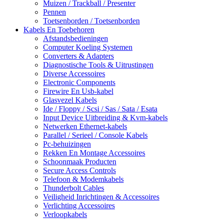
Muizen / Trackball / Presenter
Pennen
Toetsenborden / Toetsenborden
Kabels En Toebehoren
Afstandsbedieningen
Computer Koeling Systemen
Converters & Adapters
Diagnostische Tools & Uitrustingen
Diverse Accessoires
Electronic Components
Firewire En Usb-kabel
Glasvezel Kabels
Ide / Floppy / Scsi / Sas / Sata / Esata
Input Device Uitbreiding & Kvm-kabels
Netwerken Ethernet-kabels
Parallel / Serieel / Console Kabels
Pc-behuizingen
Rekken En Montage Accessoires
Schoonmaak Producten
Secure Access Controls
Telefoon & Modemkabels
Thunderbolt Cables
Veiligheid Inrichtingen & Accessoires
Verlichting Accessoires
Verloopkabels