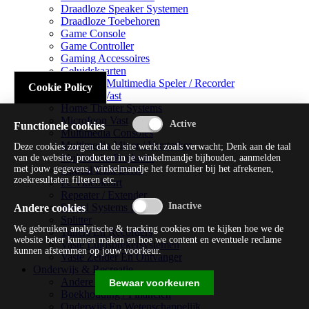
Draadloze Speaker Systemen
Draadloze Toebehoren
Game Console
Game Controller
Gaming Accessoires
Geluidskaarten
Handheld Multimedia Speler / Recorder
Cookie Policy
Headsets Vast
Home Theater Systems
Microfoon Vast
Functionele cookies
Multimedia Consoles
Multimedia Mixer / Versterker
Deze cookies zorgen dat de site werkt zoals verwacht; Denk aan de taal
Multimedia Productie
van de website, producten in je winkelmandje bijhouden, aanmelden
met jouw gegevens, winkelmandje het formulier bij het afrekenen,
Optical Disk Drive
zoekresultaten filteren etc.
Pc Videokaart
Repeater / Extender
Sound Systems Hi-fi
Andere cookies
Splitter
We gebruiken analytische & tracking cookies om te kijken hoe we de
Tuners En Recorders
website beter kunnen maken en hoe we content en eventuele reclame
Vaste Luidsprekersystemen
kunnen afstemmen op jouw voorkeur.
Vaste Zender En Ontvanger
Onderwijs & Recreatie
Andere Beveiligingssoftware
Bewaar voorkeuren
Boekhouding / Financiën
Onderwijs En Wetenschappelijk