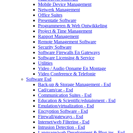
Mobile Device Management
Netwerk Management
Office Suites
Presentatie Software
Programmeren & Web Ontwikkeling
Project & Time Management
Rapport Management
Remote Management Software
Security Software
Software Firewalls En Gateways
Software Licensing & Service
Utilities
Video / Audio Opname En Montage
Video Conference & Telefonie
Software Esd
Back-up & Storage Management - Esd
Cad/cam/cae - Esd
Communication Suites - Esd
Education & Scientific/edutainment - Esd
Emulation/virtualization - Esd
Encryption Software - Esd
Firewall/gateways - Esd
Internet/web Filtering - Esd
Intrusion Detection - Esd
Language/web Development & Plug-ins - Esd