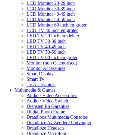
LCD Monitor 20-29 inch
LCD Monitor 30-39 inch
LCD Monitor 40-49 inch
LCD Monitor 50-59 inch
LCD Monitor 60 inch en groter
LCD TV 40 inch en groter
LED TV 29 inch en kleiner
LED TV 30-39 inch
LED TV 40-49 inch
LED TV 50-59 inch
LED TV 60 inch en groter
Monitor (non Categorised)
Monitor Accessoires
Smart Display
Smart Tv
Tv Accessoires
Multimedia & Games
Audio / Video Accessories
Audio / Video Switch
Diensten En Garanties
Digital Photo Frame
Draadloos Multimedia Consoles
Draadloze Av Zender / Ontvanger
Draadloze Headsets
Draadloze Microfoon