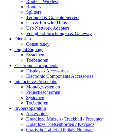
Router - Wireless
Routers
Splitters
Terminal & Console Servers
Usb & Firewire Hubs
Usb Network Adapters
Veiligheid Inrichtingen & Gateway
Diensten
Consultancy
Digital Signage
Systemen
Toebehoren
Electronic Components
Displays - Accessories
Electronic Components Accessories
Interactieve Presentatie
Montagesystemen
Projectieschermen
Systemen
Toebehoren
Invoerapparatuur
Accessoires
Draadloze Muizen / Trackball / Presenter
Draadloze Toetsenborden / Keypads
Grafische Tablet / Digitale Notepad