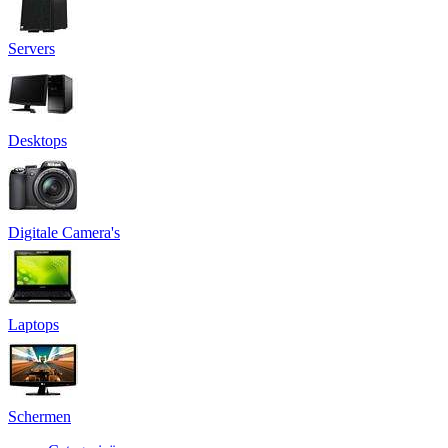
Servers
Desktops
Digitale Camera's
Laptops
Schermen