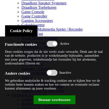
Draadloze Speaker Systemen
Draadloze Toebehoren
Game Console
Game Controller
Gaming Accessoires
Geluidskaarten
Handheld Multimedia Speler / Recorder
Cookie Policy
Headsets Vast
Home Theater Systems
Microfoon Vast
Functionele cookies
Multimedia Consoles
Multimedia Mixer / Versterker
Deze cookies zorgen dat de site werkt zoals verwacht; Denk aan de taal
Multimedia Productie
van de website, producten in je winkelmandje bijhouden, aanmelden
met jouw gegevens, winkelmandje het formulier bij het afrekenen,
Optical Disk Drive
zoekresultaten filteren etc.
Pc Videokaart
Repeater / Extender
Sound Systems Hi-fi
Andere cookies
Splitter
We gebruiken analytische & tracking cookies om te kijken hoe we de
Tuners En Recorders
website beter kunnen maken en hoe we content en eventuele reclame
Vaste Luidsprekersystemen
kunnen afstemmen op jouw voorkeur.
Vaste Zender En Ontvanger
Onderwijs & Recreatie
Andere Beveiligingssoftware
Bewaar voorkeuren
Boekhouding / Financiën
Onderwijs En Wetenschappelijk