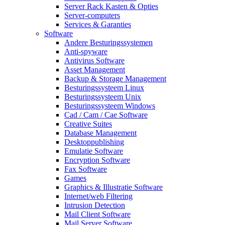
Server Rack Kasten & Opties
Server-computers
Services & Garanties
Software
Andere Besturingssystemen
Anti-spyware
Antivirus Software
Asset Management
Backup & Storage Management
Besturingssysteem Linux
Besturingssysteem Unix
Besturingssysteem Windows
Cad / Cam / Cae Software
Creative Suites
Database Management
Desktoppublishing
Emulatie Software
Encryption Software
Fax Software
Games
Graphics & Illustratie Software
Internet/web Filtering
Intrusion Detection
Mail Client Software
Mail Server Software