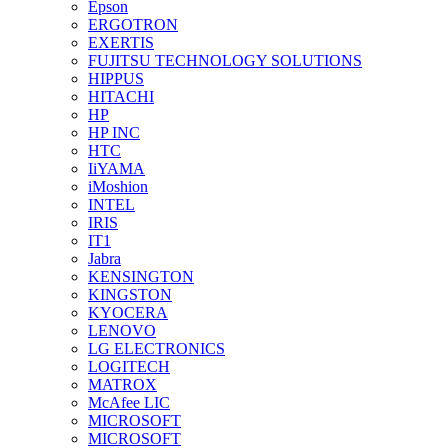
Epson
ERGOTRON
EXERTIS
FUJITSU TECHNOLOGY SOLUTIONS
HIPPUS
HITACHI
HP
HP INC
HTC
IiYAMA
iMoshion
INTEL
IRIS
IT1
Jabra
KENSINGTON
KINGSTON
KYOCERA
LENOVO
LG ELECTRONICS
LOGITECH
MATROX
McAfee LIC
MICROSOFT
MICROSOFT