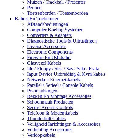
Muizen / Trackball / Presenter
Pennen
Toetsenborden / Toetsenborden
Kabels En Toebehoren
Afstandsbedieningen
Computer Koeling Systemen
Converters & Adapters
Diagnostische Tools & Uitrustingen
Diverse Accessoires
Electronic Components
Firewire En Usb-kabel
Glasvezel Kabels
Ide / Floppy / Scsi / Sas / Sata / Esata
Input Device Uitbreiding & Kvm-kabels
Netwerken Ethernet-kabels
Parallel / Serieel / Console Kabels
Pc-behuizingen
Rekken En Montage Accessoires
Schoonmaak Producten
Secure Access Controls
Telefoon & Modemkabels
Thunderbolt Cables
Veiligheid Inrichtingen & Accessoires
Verlichting Accessoires
Verloopkabels