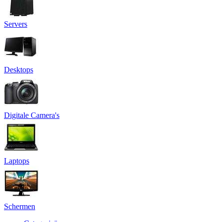
Servers
Desktops
Digitale Camera's
Laptops
Schermen