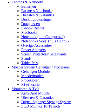
Laptops & Netbooks
Batterijen
Business Notebooks
Diensten & Garanties
Dockingoplossingen
Draagtassen
E-book Reader
Macbooks
Notebook (non Categorised)
Notebooks Voor Thuis Gebruik
Overige Accessoires
Power Adapters
Screen Protectors/ Safeguards
Stands
Tablet Pc's
Moederborden/ Geheugen/ Processors
Geheugen Modules
Moederborden
Processoren
Riser-kaarten
Monitoren & Tv’s
Arms And Mounts
Diensten & Garanties
Digital Signage/ Signage System
LCD Monitor 10-19 inch