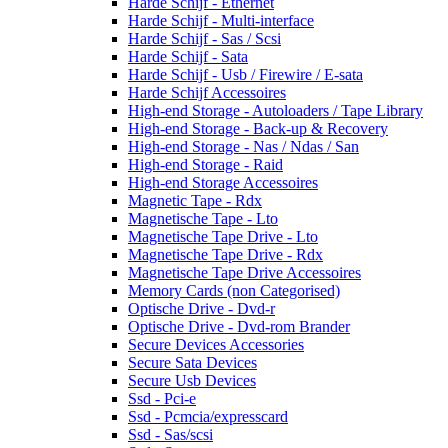
Harde Schijf - Ethernet
Harde Schijf - Multi-interface
Harde Schijf - Sas / Scsi
Harde Schijf - Sata
Harde Schijf - Usb / Firewire / E-sata
Harde Schijf Accessoires
High-end Storage - Autoloaders / Tape Library
High-end Storage - Back-up & Recovery
High-end Storage - Nas / Ndas / San
High-end Storage - Raid
High-end Storage Accessoires
Magnetic Tape - Rdx
Magnetische Tape - Lto
Magnetische Tape Drive - Lto
Magnetische Tape Drive - Rdx
Magnetische Tape Drive Accessoires
Memory Cards (non Categorised)
Optische Drive - Dvd-r
Optische Drive - Dvd-rom Brander
Secure Devices Accessories
Secure Sata Devices
Secure Usb Devices
Ssd - Pci-e
Ssd - Pcmcia/expresscard
Ssd - Sas/scsi