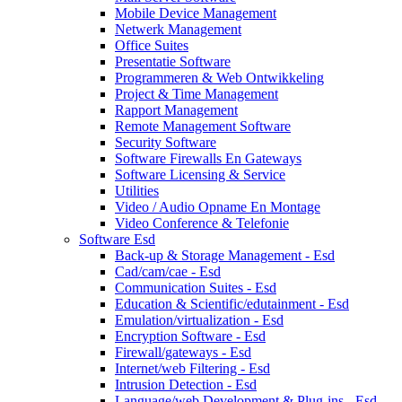
Mobile Device Management
Netwerk Management
Office Suites
Presentatie Software
Programmeren & Web Ontwikkeling
Project & Time Management
Rapport Management
Remote Management Software
Security Software
Software Firewalls En Gateways
Software Licensing & Service
Utilities
Video / Audio Opname En Montage
Video Conference & Telefonie
Software Esd
Back-up & Storage Management - Esd
Cad/cam/cae - Esd
Communication Suites - Esd
Education & Scientific/edutainment - Esd
Emulation/virtualization - Esd
Encryption Software - Esd
Firewall/gateways - Esd
Internet/web Filtering - Esd
Intrusion Detection - Esd
Language/web Development & Plug-ins - Esd