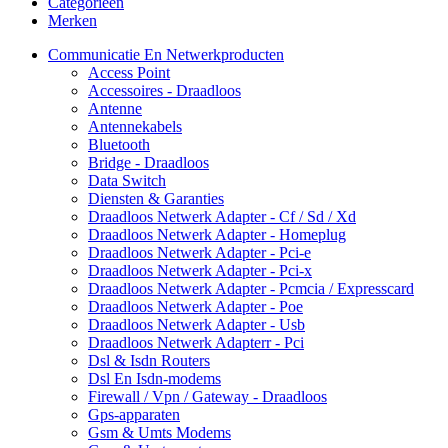
Categorieën
Merken
Communicatie En Netwerkproducten
Access Point
Accessoires - Draadloos
Antenne
Antennekabels
Bluetooth
Bridge - Draadloos
Data Switch
Diensten & Garanties
Draadloos Netwerk Adapter - Cf / Sd / Xd
Draadloos Netwerk Adapter - Homeplug
Draadloos Netwerk Adapter - Pci-e
Draadloos Netwerk Adapter - Pci-x
Draadloos Netwerk Adapter - Pcmcia / Expresscard
Draadloos Netwerk Adapter - Poe
Draadloos Netwerk Adapter - Usb
Draadloos Netwerk Adapterr - Pci
Dsl & Isdn Routers
Dsl En Isdn-modems
Firewall / Vpn / Gateway - Draadloos
Gps-apparaten
Gsm & Umts Modems