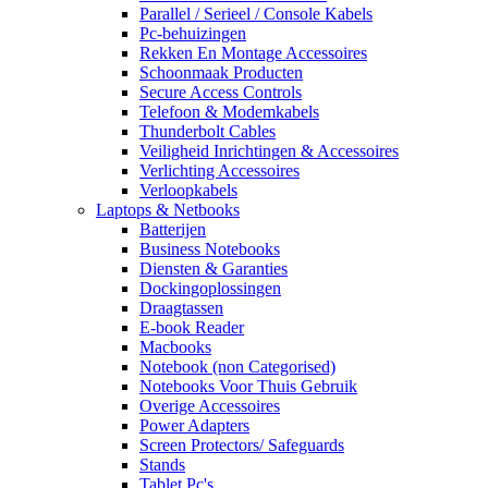
Parallel / Serieel / Console Kabels
Pc-behuizingen
Rekken En Montage Accessoires
Schoonmaak Producten
Secure Access Controls
Telefoon & Modemkabels
Thunderbolt Cables
Veiligheid Inrichtingen & Accessoires
Verlichting Accessoires
Verloopkabels
Laptops & Netbooks
Batterijen
Business Notebooks
Diensten & Garanties
Dockingoplossingen
Draagtassen
E-book Reader
Macbooks
Notebook (non Categorised)
Notebooks Voor Thuis Gebruik
Overige Accessoires
Power Adapters
Screen Protectors/ Safeguards
Stands
Tablet Pc's