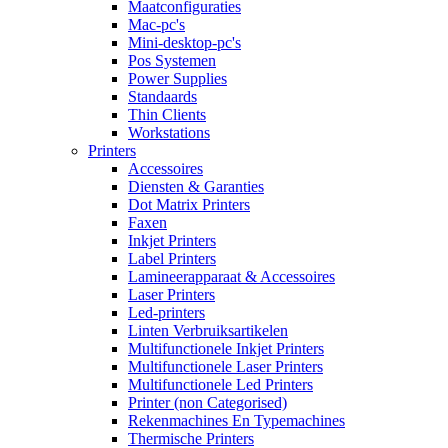
Maatconfiguraties
Mac-pc's
Mini-desktop-pc's
Pos Systemen
Power Supplies
Standaards
Thin Clients
Workstations
Printers
Accessoires
Diensten & Garanties
Dot Matrix Printers
Faxen
Inkjet Printers
Label Printers
Lamineerapparaat & Accessoires
Laser Printers
Led-printers
Linten Verbruiksartikelen
Multifunctionele Inkjet Printers
Multifunctionele Laser Printers
Multifunctionele Led Printers
Printer (non Categorised)
Rekenmachines En Typemachines
Thermische Printers