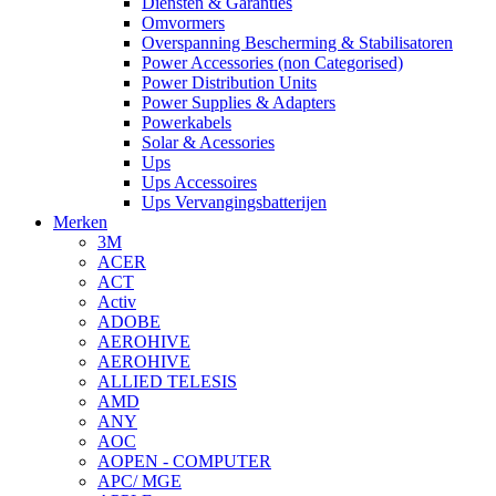
Diensten & Garanties
Omvormers
Overspanning Bescherming & Stabilisatoren
Power Accessories (non Categorised)
Power Distribution Units
Power Supplies & Adapters
Powerkabels
Solar & Acessories
Ups
Ups Accessoires
Ups Vervangingsbatterijen
Merken
3M
ACER
ACT
Activ
ADOBE
AEROHIVE
AEROHIVE
ALLIED TELESIS
AMD
ANY
AOC
AOPEN - COMPUTER
APC/ MGE