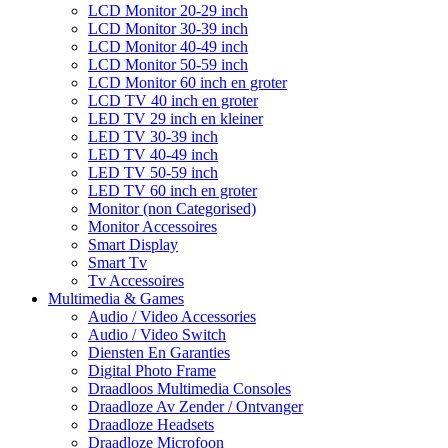
LCD Monitor 20-29 inch
LCD Monitor 30-39 inch
LCD Monitor 40-49 inch
LCD Monitor 50-59 inch
LCD Monitor 60 inch en groter
LCD TV 40 inch en groter
LED TV 29 inch en kleiner
LED TV 30-39 inch
LED TV 40-49 inch
LED TV 50-59 inch
LED TV 60 inch en groter
Monitor (non Categorised)
Monitor Accessoires
Smart Display
Smart Tv
Tv Accessoires
Multimedia & Games
Audio / Video Accessories
Audio / Video Switch
Diensten En Garanties
Digital Photo Frame
Draadloos Multimedia Consoles
Draadloze Av Zender / Ontvanger
Draadloze Headsets
Draadloze Microfoon