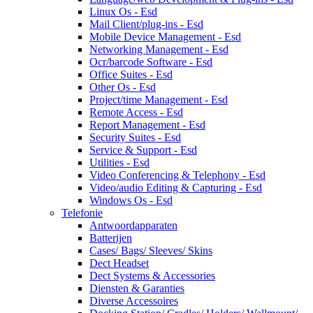
Linux Os - Esd
Mail Client/plug-ins - Esd
Mobile Device Management - Esd
Networking Management - Esd
Ocr/barcode Software - Esd
Office Suites - Esd
Other Os - Esd
Project/time Management - Esd
Remote Access - Esd
Report Management - Esd
Security Suites - Esd
Service & Support - Esd
Utilities - Esd
Video Conferencing & Telephony - Esd
Video/audio Editing & Capturing - Esd
Windows Os - Esd
Telefonie
Antwoordapparaten
Batterijen
Cases/ Bags/ Sleeves/ Skins
Dect Headset
Dect Systems & Accessories
Diensten & Garanties
Diverse Accessoires