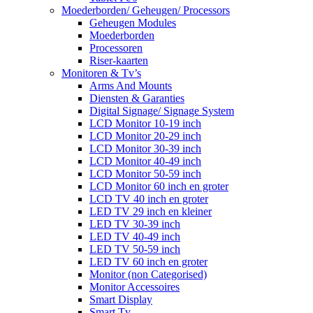
Moederborden/ Geheugen/ Processors
Geheugen Modules
Moederborden
Processoren
Riser-kaarten
Monitoren & Tv’s
Arms And Mounts
Diensten & Garanties
Digital Signage/ Signage System
LCD Monitor 10-19 inch
LCD Monitor 20-29 inch
LCD Monitor 30-39 inch
LCD Monitor 40-49 inch
LCD Monitor 50-59 inch
LCD Monitor 60 inch en groter
LCD TV 40 inch en groter
LED TV 29 inch en kleiner
LED TV 30-39 inch
LED TV 40-49 inch
LED TV 50-59 inch
LED TV 60 inch en groter
Monitor (non Categorised)
Monitor Accessoires
Smart Display
Smart Tv