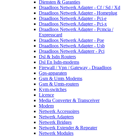
Diensten & Garanties
Draadloos Netwerk Adapter - Cf / Sd / Xd
Draadloos Netwerk Adapter - Homeplug
Draadloos Netwerk Adapter - Pci-e
Draadloos Netwerk Adapter - Pci-x
Draadloos Netwerk Adapter - Pcmcia /
Expresscard
Draadloos Netwerk Adapter - Poe
Draadloos Netwerk Adapter - Usb
Draadloos Netwerk Adapterr - Pci
Dsl & Isdn Routers
Dsl En Isdn-modems
Firewall / Vpn / Gateway - Draadloos
Gps-apparaten
Gsm & Umts Modems
Gsm & Umts-routers
Kvm-switches
Licence
Media Converter & Transceiver
Modem
Netwerk Accessoires
Netwerk Adapters
Netwerk Bridges
Netwerk Extender & Repeater
Netwerk Modules