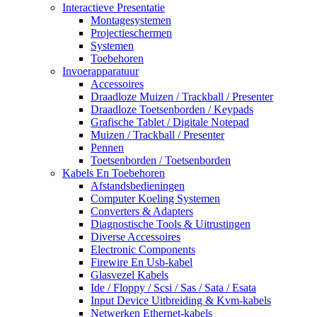
Interactieve Presentatie
Montagesystemen
Projectieschermen
Systemen
Toebehoren
Invoerapparatuur
Accessoires
Draadloze Muizen / Trackball / Presenter
Draadloze Toetsenborden / Keypads
Grafische Tablet / Digitale Notepad
Muizen / Trackball / Presenter
Pennen
Toetsenborden / Toetsenborden
Kabels En Toebehoren
Afstandsbedieningen
Computer Koeling Systemen
Converters & Adapters
Diagnostische Tools & Uitrustingen
Diverse Accessoires
Electronic Components
Firewire En Usb-kabel
Glasvezel Kabels
Ide / Floppy / Scsi / Sas / Sata / Esata
Input Device Uitbreiding & Kvm-kabels
Netwerken Ethernet-kabels