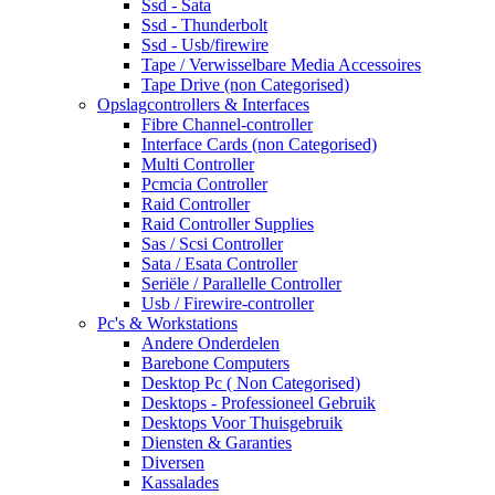
Ssd - Sata
Ssd - Thunderbolt
Ssd - Usb/firewire
Tape / Verwisselbare Media Accessoires
Tape Drive (non Categorised)
Opslagcontrollers & Interfaces
Fibre Channel-controller
Interface Cards (non Categorised)
Multi Controller
Pcmcia Controller
Raid Controller
Raid Controller Supplies
Sas / Scsi Controller
Sata / Esata Controller
Seriële / Parallelle Controller
Usb / Firewire-controller
Pc's & Workstations
Andere Onderdelen
Barebone Computers
Desktop Pc ( Non Categorised)
Desktops - Professioneel Gebruik
Desktops Voor Thuisgebruik
Diensten & Garanties
Diversen
Kassalades