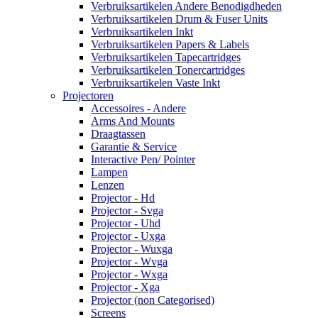
Verbruiksartikelen Andere Benodigdheden
Verbruiksartikelen Drum & Fuser Units
Verbruiksartikelen Inkt
Verbruiksartikelen Papers & Labels
Verbruiksartikelen Tapecartridges
Verbruiksartikelen Tonercartridges
Verbruiksartikelen Vaste Inkt
Projectoren
Accessoires - Andere
Arms And Mounts
Draagtassen
Garantie & Service
Interactive Pen/ Pointer
Lampen
Lenzen
Projector - Hd
Projector - Svga
Projector - Uhd
Projector - Uxga
Projector - Wuxga
Projector - Wvga
Projector - Wxga
Projector - Xga
Projector (non Categorised)
Screens