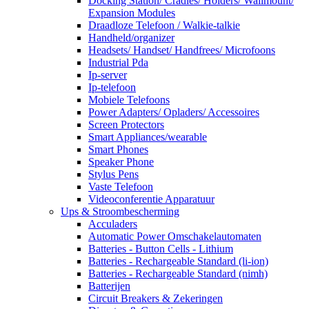
Docking Station/ Cradles/ Holders/ Wallmount/
Expansion Modules
Draadloze Telefoon / Walkie-talkie
Handheld/organizer
Headsets/ Handset/ Handfrees/ Microfoons
Industrial Pda
Ip-server
Ip-telefoon
Mobiele Telefoons
Power Adapters/ Opladers/ Accessoires
Screen Protectors
Smart Appliances/wearable
Smart Phones
Speaker Phone
Stylus Pens
Vaste Telefoon
Videoconferentie Apparatuur
Ups & Stroombescherming
Acculaders
Automatic Power Omschakelautomaten
Batteries - Button Cells - Lithium
Batteries - Rechargeable Standard (li-ion)
Batteries - Rechargeable Standard (nimh)
Batterijen
Circuit Breakers & Zekeringen