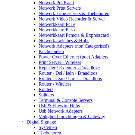
Netwerk Pci Kaart
Netwerk Print Servers
Netwerk Time-servers & Toebehoren
Netwerk Video Recorder & Server
Netwerkkaart Pci-e
Netwerkkaart Pci-x
Netwerkkaart Pcmcia & Expresscard
Netwerk-switches & Hubs
Network Adapters (non Categorised)
Patchpanelen
Power Over Ethernet (poe) Adapters
Print Server - Wireless
Repeater / Extender - Draadloze
Router - Dsl / Isdn - Draadloos
Router - Gsm / Umts - Draadloos
Router - Wireless
Routers
Splitters
Terminal & Console Servers
Usb & Firewire Hubs
Usb Network Adapters
Veiligheid Inrichtingen & Gateway
Digital Signage
Systemen
Toebehoren