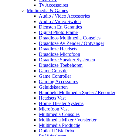
Tv Accessoires
Multimedia & Games
Audio / Video Accessories
Audio / Video Switch
Diensten En Garanties
Digital Photo Frame
Draadloos Multimedia Consoles
Draadloze Av Zender / Ontvanger
Draadloze Headsets
Draadloze Microfoon
Draadloze Speaker Systemen
Draadloze Toebehoren
Game Console
Game Controller
Gaming Accessoires
Geluidskaarten
Handheld Multimedia Speler / Recorder
Headsets Vast
Home Theater Systems
Microfoon Vast
Multimedia Consoles
Multimedia Mixer / Versterker
Multimedia Productie
Optical Disk Drive