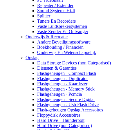
Pc Videokaart
Repeater / Extender
Sound Systems Hi-fi
Splitter
Tuners En Recorders
Vaste Luidsprekersystemen
Vaste Zender En Ontvanger
Onderwijs & Recreatie
Andere Beveiligingssoftware
Boekhouding / Financiën
Onderwijs En Wetenschappelijk
Opslag
Data Storage Devices (non Categorised)
Diensten & Garanties
Flashgeheugen - Compact Flash
Flashgeheugen - Duplicator
Flashgeheugen - Kaartlezer
Flashgeheugen - Memory Stick
Flashgeheugen - Pcmcia
Flashgeheugen - Secure Digital
Flashgeheugen - Usb Flash Drive
Flash-geheugen Opslag Accessoires
Floppydisk Accessoires
Hard Drive - Thunderbolt
Hard Drive (non Categorised)