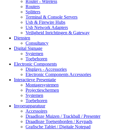
Router - Wireless
Routers
Splitters
Terminal & Console Servers
Usb & Firewire Hubs
Usb Network Adapters
Veiligheid Inrichtingen & Gateway
Diensten
Consultancy
Digital Signage
Systemen
Toebehoren
Electronic Components
Displays - Accessories
Electronic Components Accessories
Interactieve Presentatie
Montagesystemen
Projectieschermen
Systemen
Toebehoren
Invoerapparatuur
Accessoires
Draadloze Muizen / Trackball / Presenter
Draadloze Toetsenborden / Keypads
Grafische Tablet / Digitale Notepad