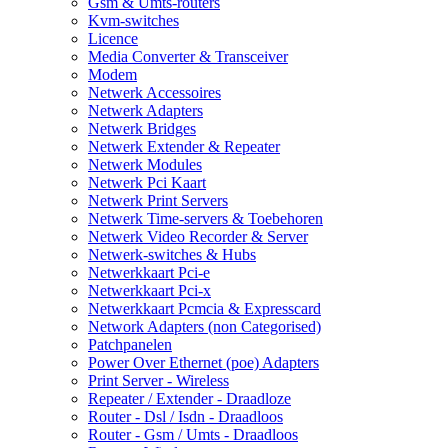
Gsm & Umts-routers
Kvm-switches
Licence
Media Converter & Transceiver
Modem
Netwerk Accessoires
Netwerk Adapters
Netwerk Bridges
Netwerk Extender & Repeater
Netwerk Modules
Netwerk Pci Kaart
Netwerk Print Servers
Netwerk Time-servers & Toebehoren
Netwerk Video Recorder & Server
Netwerk-switches & Hubs
Netwerkkaart Pci-e
Netwerkkaart Pci-x
Netwerkkaart Pcmcia & Expresscard
Network Adapters (non Categorised)
Patchpanelen
Power Over Ethernet (poe) Adapters
Print Server - Wireless
Repeater / Extender - Draadloze
Router - Dsl / Isdn - Draadloos
Router - Gsm / Umts - Draadloos