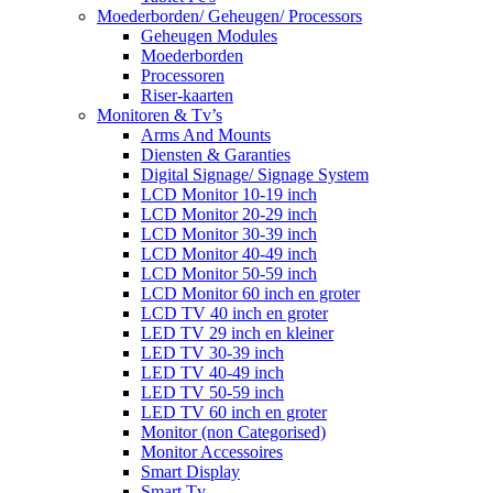
Moederborden/ Geheugen/ Processors
Geheugen Modules
Moederborden
Processoren
Riser-kaarten
Monitoren & Tv’s
Arms And Mounts
Diensten & Garanties
Digital Signage/ Signage System
LCD Monitor 10-19 inch
LCD Monitor 20-29 inch
LCD Monitor 30-39 inch
LCD Monitor 40-49 inch
LCD Monitor 50-59 inch
LCD Monitor 60 inch en groter
LCD TV 40 inch en groter
LED TV 29 inch en kleiner
LED TV 30-39 inch
LED TV 40-49 inch
LED TV 50-59 inch
LED TV 60 inch en groter
Monitor (non Categorised)
Monitor Accessoires
Smart Display
Smart Tv