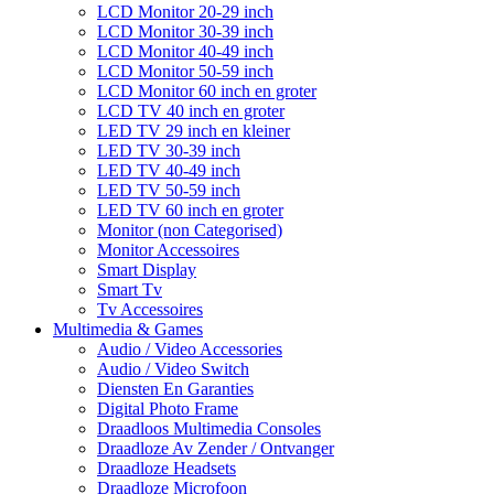
LCD Monitor 20-29 inch
LCD Monitor 30-39 inch
LCD Monitor 40-49 inch
LCD Monitor 50-59 inch
LCD Monitor 60 inch en groter
LCD TV 40 inch en groter
LED TV 29 inch en kleiner
LED TV 30-39 inch
LED TV 40-49 inch
LED TV 50-59 inch
LED TV 60 inch en groter
Monitor (non Categorised)
Monitor Accessoires
Smart Display
Smart Tv
Tv Accessoires
Multimedia & Games
Audio / Video Accessories
Audio / Video Switch
Diensten En Garanties
Digital Photo Frame
Draadloos Multimedia Consoles
Draadloze Av Zender / Ontvanger
Draadloze Headsets
Draadloze Microfoon