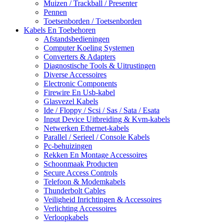
Muizen / Trackball / Presenter
Pennen
Toetsenborden / Toetsenborden
Kabels En Toebehoren
Afstandsbedieningen
Computer Koeling Systemen
Converters & Adapters
Diagnostische Tools & Uitrustingen
Diverse Accessoires
Electronic Components
Firewire En Usb-kabel
Glasvezel Kabels
Ide / Floppy / Scsi / Sas / Sata / Esata
Input Device Uitbreiding & Kvm-kabels
Netwerken Ethernet-kabels
Parallel / Serieel / Console Kabels
Pc-behuizingen
Rekken En Montage Accessoires
Schoonmaak Producten
Secure Access Controls
Telefoon & Modemkabels
Thunderbolt Cables
Veiligheid Inrichtingen & Accessoires
Verlichting Accessoires
Verloopkabels