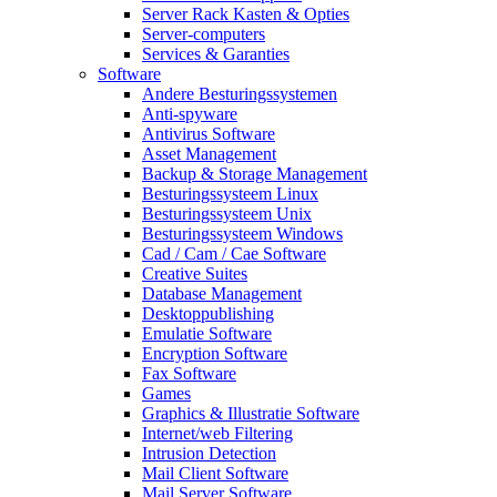
Server Rack Kasten & Opties
Server-computers
Services & Garanties
Software
Andere Besturingssystemen
Anti-spyware
Antivirus Software
Asset Management
Backup & Storage Management
Besturingssysteem Linux
Besturingssysteem Unix
Besturingssysteem Windows
Cad / Cam / Cae Software
Creative Suites
Database Management
Desktoppublishing
Emulatie Software
Encryption Software
Fax Software
Games
Graphics & Illustratie Software
Internet/web Filtering
Intrusion Detection
Mail Client Software
Mail Server Software