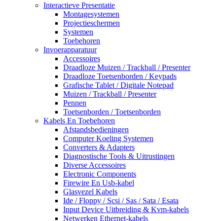
Interactieve Presentatie
Montagesystemen
Projectieschermen
Systemen
Toebehoren
Invoerapparatuur
Accessoires
Draadloze Muizen / Trackball / Presenter
Draadloze Toetsenborden / Keypads
Grafische Tablet / Digitale Notepad
Muizen / Trackball / Presenter
Pennen
Toetsenborden / Toetsenborden
Kabels En Toebehoren
Afstandsbedieningen
Computer Koeling Systemen
Converters & Adapters
Diagnostische Tools & Uitrustingen
Diverse Accessoires
Electronic Components
Firewire En Usb-kabel
Glasvezel Kabels
Ide / Floppy / Scsi / Sas / Sata / Esata
Input Device Uitbreiding & Kvm-kabels
Netwerken Ethernet-kabels