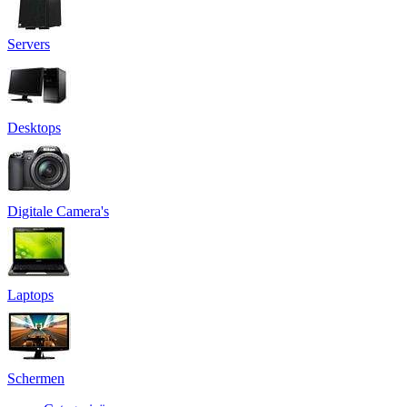
Servers
Desktops
Digitale Camera's
Laptops
Schermen