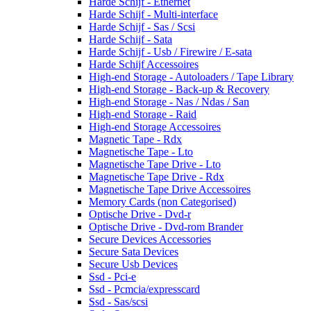
Harde Schijf - Ethernet
Harde Schijf - Multi-interface
Harde Schijf - Sas / Scsi
Harde Schijf - Sata
Harde Schijf - Usb / Firewire / E-sata
Harde Schijf Accessoires
High-end Storage - Autoloaders / Tape Library
High-end Storage - Back-up & Recovery
High-end Storage - Nas / Ndas / San
High-end Storage - Raid
High-end Storage Accessoires
Magnetic Tape - Rdx
Magnetische Tape - Lto
Magnetische Tape Drive - Lto
Magnetische Tape Drive - Rdx
Magnetische Tape Drive Accessoires
Memory Cards (non Categorised)
Optische Drive - Dvd-r
Optische Drive - Dvd-rom Brander
Secure Devices Accessories
Secure Sata Devices
Secure Usb Devices
Ssd - Pci-e
Ssd - Pcmcia/expresscard
Ssd - Sas/scsi