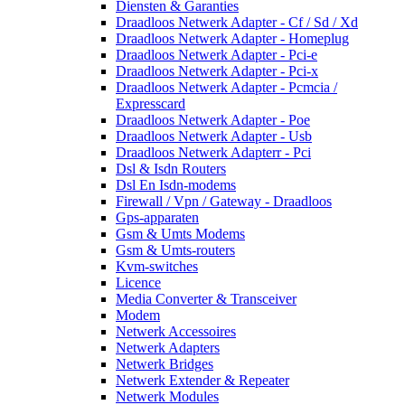
Diensten & Garanties
Draadloos Netwerk Adapter - Cf / Sd / Xd
Draadloos Netwerk Adapter - Homeplug
Draadloos Netwerk Adapter - Pci-e
Draadloos Netwerk Adapter - Pci-x
Draadloos Netwerk Adapter - Pcmcia /
Expresscard
Draadloos Netwerk Adapter - Poe
Draadloos Netwerk Adapter - Usb
Draadloos Netwerk Adapterr - Pci
Dsl & Isdn Routers
Dsl En Isdn-modems
Firewall / Vpn / Gateway - Draadloos
Gps-apparaten
Gsm & Umts Modems
Gsm & Umts-routers
Kvm-switches
Licence
Media Converter & Transceiver
Modem
Netwerk Accessoires
Netwerk Adapters
Netwerk Bridges
Netwerk Extender & Repeater
Netwerk Modules