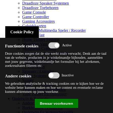
Draadloze Speaker Systemen
Draadloze Toebehoren
Game Console
Game Controller
Gaming Accessoires
Geluidskaarten
Handheld Multimedia Speler / Recorder
Cookie Policy
Headsets Vast
Home Theater Systems
Microfoon Vast
Functionele cookies
Multimedia Consoles
Multimedia Mixer / Versterker
Deze cookies zorgen dat de site werkt zoals verwacht; Denk aan de taal
Multimedia Productie
van de website, producten in je winkelmandje bijhouden, aanmelden
met jouw gegevens, winkelmandje het formulier bij het afrekenen,
Optical Disk Drive
zoekresultaten filteren etc.
Pc Videokaart
Repeater / Extender
Sound Systems Hi-fi
Andere cookies
Splitter
We gebruiken analytische & tracking cookies om te kijken hoe we de
Tuners En Recorders
website beter kunnen maken en hoe we content en eventuele reclame
Vaste Luidsprekersystemen
kunnen afstemmen op jouw voorkeur.
Vaste Zender En Ontvanger
Onderwijs & Recreatie
Andere Beveiligingssoftware
Bewaar voorkeuren
Boekhouding / Financiën
Onderwijs En Wetenschappelijk