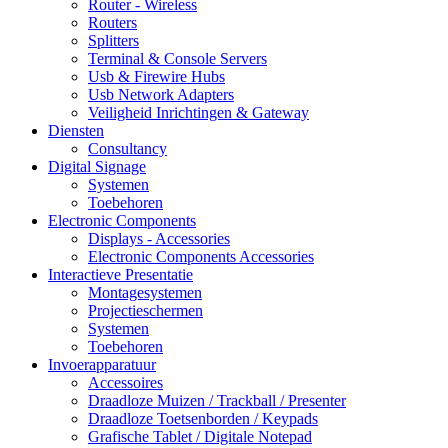
Router - Wireless
Routers
Splitters
Terminal & Console Servers
Usb & Firewire Hubs
Usb Network Adapters
Veiligheid Inrichtingen & Gateway
Diensten
Consultancy
Digital Signage
Systemen
Toebehoren
Electronic Components
Displays - Accessories
Electronic Components Accessories
Interactieve Presentatie
Montagesystemen
Projectieschermen
Systemen
Toebehoren
Invoerapparatuur
Accessoires
Draadloze Muizen / Trackball / Presenter
Draadloze Toetsenborden / Keypads
Grafische Tablet / Digitale Notepad