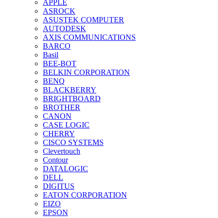
APPLE
ASROCK
ASUSTEK COMPUTER
AUTODESK
AXIS COMMUNICATIONS
BARCO
Basil
BEE-BOT
BELKIN CORPORATION
BENQ
BLACKBERRY
BRIGHTBOARD
BROTHER
CANON
CASE LOGIC
CHERRY
CISCO SYSTEMS
Clevertouch
Contour
DATALOGIC
DELL
DIGITUS
EATON CORPORATION
EIZO
EPSON