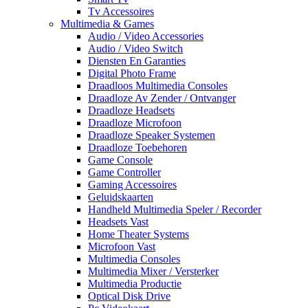
Tv Accessoires
Multimedia & Games
Audio / Video Accessories
Audio / Video Switch
Diensten En Garanties
Digital Photo Frame
Draadloos Multimedia Consoles
Draadloze Av Zender / Ontvanger
Draadloze Headsets
Draadloze Microfoon
Draadloze Speaker Systemen
Draadloze Toebehoren
Game Console
Game Controller
Gaming Accessoires
Geluidskaarten
Handheld Multimedia Speler / Recorder
Headsets Vast
Home Theater Systems
Microfoon Vast
Multimedia Consoles
Multimedia Mixer / Versterker
Multimedia Productie
Optical Disk Drive