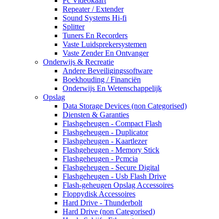
Pc Videokaart
Repeater / Extender
Sound Systems Hi-fi
Splitter
Tuners En Recorders
Vaste Luidsprekersystemen
Vaste Zender En Ontvanger
Onderwijs & Recreatie
Andere Beveiligingssoftware
Boekhouding / Financiën
Onderwijs En Wetenschappelijk
Opslag
Data Storage Devices (non Categorised)
Diensten & Garanties
Flashgeheugen - Compact Flash
Flashgeheugen - Duplicator
Flashgeheugen - Kaartlezer
Flashgeheugen - Memory Stick
Flashgeheugen - Pcmcia
Flashgeheugen - Secure Digital
Flashgeheugen - Usb Flash Drive
Flash-geheugen Opslag Accessoires
Floppydisk Accessoires
Hard Drive - Thunderbolt
Hard Drive (non Categorised)