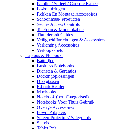
Parallel / Serieel / Console Kabels
Pc-behuizingen
Rekken En Montage Accessoires
Schoonmaak Producten
Secure Access Controls
Telefoon & Modemkabels
Thunderbolt Cables
Veiligheid Inrichtingen & Accessoires
Verlichting Accessoires
Verloopkabels
Laptops & Netbooks
Batterijen
Business Notebooks
Diensten & Garanties
Dockingoplossingen
Draagtassen
E-book Reader
Macbooks
Notebook (non Categorised)
Notebooks Voor Thuis Gebruik
Overige Accessoires
Power Adapters
Screen Protectors/ Safeguards
Stands
Tablet Pc's