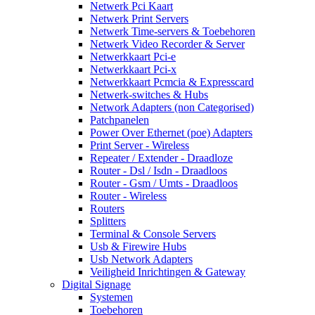
Netwerk Pci Kaart
Netwerk Print Servers
Netwerk Time-servers & Toebehoren
Netwerk Video Recorder & Server
Netwerkkaart Pci-e
Netwerkkaart Pci-x
Netwerkkaart Pcmcia & Expresscard
Netwerk-switches & Hubs
Network Adapters (non Categorised)
Patchpanelen
Power Over Ethernet (poe) Adapters
Print Server - Wireless
Repeater / Extender - Draadloze
Router - Dsl / Isdn - Draadloos
Router - Gsm / Umts - Draadloos
Router - Wireless
Routers
Splitters
Terminal & Console Servers
Usb & Firewire Hubs
Usb Network Adapters
Veiligheid Inrichtingen & Gateway
Digital Signage
Systemen
Toebehoren