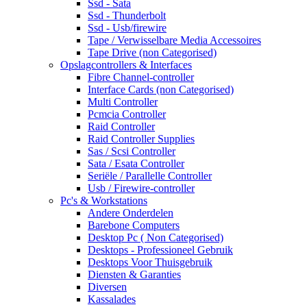
Ssd - Sata
Ssd - Thunderbolt
Ssd - Usb/firewire
Tape / Verwisselbare Media Accessoires
Tape Drive (non Categorised)
Opslagcontrollers & Interfaces
Fibre Channel-controller
Interface Cards (non Categorised)
Multi Controller
Pcmcia Controller
Raid Controller
Raid Controller Supplies
Sas / Scsi Controller
Sata / Esata Controller
Seriële / Parallelle Controller
Usb / Firewire-controller
Pc's & Workstations
Andere Onderdelen
Barebone Computers
Desktop Pc ( Non Categorised)
Desktops - Professioneel Gebruik
Desktops Voor Thuisgebruik
Diensten & Garanties
Diversen
Kassalades