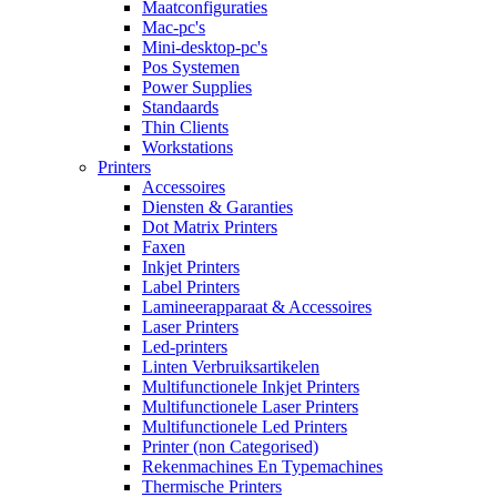
Maatconfiguraties
Mac-pc's
Mini-desktop-pc's
Pos Systemen
Power Supplies
Standaards
Thin Clients
Workstations
Printers
Accessoires
Diensten & Garanties
Dot Matrix Printers
Faxen
Inkjet Printers
Label Printers
Lamineerapparaat & Accessoires
Laser Printers
Led-printers
Linten Verbruiksartikelen
Multifunctionele Inkjet Printers
Multifunctionele Laser Printers
Multifunctionele Led Printers
Printer (non Categorised)
Rekenmachines En Typemachines
Thermische Printers