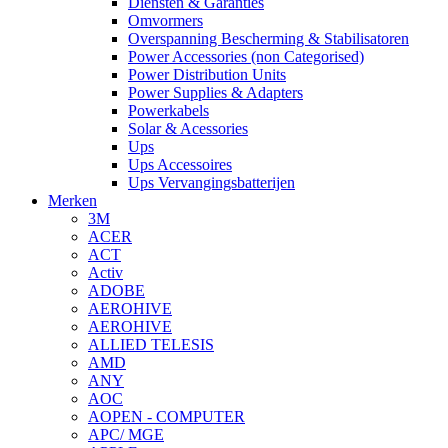
Diensten & Garanties
Omvormers
Overspanning Bescherming & Stabilisatoren
Power Accessories (non Categorised)
Power Distribution Units
Power Supplies & Adapters
Powerkabels
Solar & Acessories
Ups
Ups Accessoires
Ups Vervangingsbatterijen
Merken
3M
ACER
ACT
Activ
ADOBE
AEROHIVE
AEROHIVE
ALLIED TELESIS
AMD
ANY
AOC
AOPEN - COMPUTER
APC/ MGE