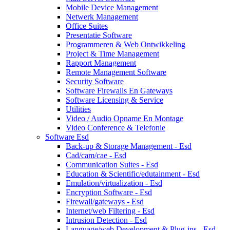
Mobile Device Management
Netwerk Management
Office Suites
Presentatie Software
Programmeren & Web Ontwikkeling
Project & Time Management
Rapport Management
Remote Management Software
Security Software
Software Firewalls En Gateways
Software Licensing & Service
Utilities
Video / Audio Opname En Montage
Video Conference & Telefonie
Software Esd
Back-up & Storage Management - Esd
Cad/cam/cae - Esd
Communication Suites - Esd
Education & Scientific/edutainment - Esd
Emulation/virtualization - Esd
Encryption Software - Esd
Firewall/gateways - Esd
Internet/web Filtering - Esd
Intrusion Detection - Esd
Language/web Development & Plug-ins - Esd