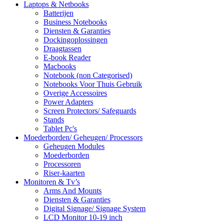
Laptops & Netbooks
Batterijen
Business Notebooks
Diensten & Garanties
Dockingoplossingen
Draagtassen
E-book Reader
Macbooks
Notebook (non Categorised)
Notebooks Voor Thuis Gebruik
Overige Accessoires
Power Adapters
Screen Protectors/ Safeguards
Stands
Tablet Pc's
Moederborden/ Geheugen/ Processors
Geheugen Modules
Moederborden
Processoren
Riser-kaarten
Monitoren & Tv’s
Arms And Mounts
Diensten & Garanties
Digital Signage/ Signage System
LCD Monitor 10-19 inch