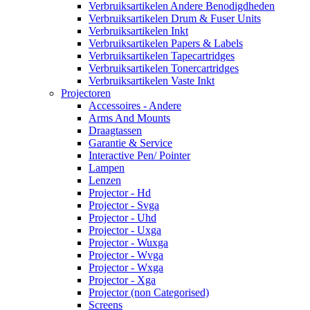
Verbruiksartikelen Andere Benodigdheden
Verbruiksartikelen Drum & Fuser Units
Verbruiksartikelen Inkt
Verbruiksartikelen Papers & Labels
Verbruiksartikelen Tapecartridges
Verbruiksartikelen Tonercartridges
Verbruiksartikelen Vaste Inkt
Projectoren
Accessoires - Andere
Arms And Mounts
Draagtassen
Garantie & Service
Interactive Pen/ Pointer
Lampen
Lenzen
Projector - Hd
Projector - Svga
Projector - Uhd
Projector - Uxga
Projector - Wuxga
Projector - Wvga
Projector - Wxga
Projector - Xga
Projector (non Categorised)
Screens