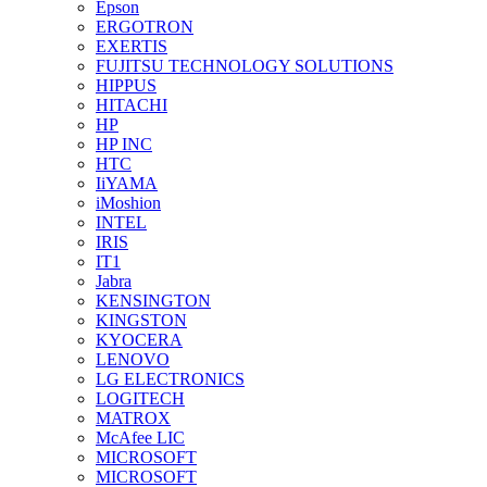
Epson
ERGOTRON
EXERTIS
FUJITSU TECHNOLOGY SOLUTIONS
HIPPUS
HITACHI
HP
HP INC
HTC
IiYAMA
iMoshion
INTEL
IRIS
IT1
Jabra
KENSINGTON
KINGSTON
KYOCERA
LENOVO
LG ELECTRONICS
LOGITECH
MATROX
McAfee LIC
MICROSOFT
MICROSOFT