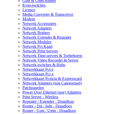
Gsm & Umts-routers
Kvm-switches
Licence
Media Converter & Transceiver
Modem
Netwerk Accessoires
Netwerk Adapters
Netwerk Bridges
Netwerk Extender & Repeater
Netwerk Modules
Netwerk Pci Kaart
Netwerk Print Servers
Netwerk Time-servers & Toebehoren
Netwerk Video Recorder & Server
Netwerk-switches & Hubs
Netwerkkaart Pci-e
Netwerkkaart Pci-x
Netwerkkaart Pcmcia & Expresscard
Network Adapters (non Categorised)
Patchpanelen
Power Over Ethernet (poe) Adapters
Print Server - Wireless
Repeater / Extender - Draadloze
Router - Dsl / Isdn - Draadloos
Router - Gsm / Umts - Draadloos