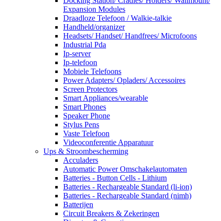
Docking Station/ Cradles/ Holders/ Wallmount/
Expansion Modules
Draadloze Telefoon / Walkie-talkie
Handheld/organizer
Headsets/ Handset/ Handfrees/ Microfoons
Industrial Pda
Ip-server
Ip-telefoon
Mobiele Telefoons
Power Adapters/ Opladers/ Accessoires
Screen Protectors
Smart Appliances/wearable
Smart Phones
Speaker Phone
Stylus Pens
Vaste Telefoon
Videoconferentie Apparatuur
Ups & Stroombescherming
Acculaders
Automatic Power Omschakelautomaten
Batteries - Button Cells - Lithium
Batteries - Rechargeable Standard (li-ion)
Batteries - Rechargeable Standard (nimh)
Batterijen
Circuit Breakers & Zekeringen