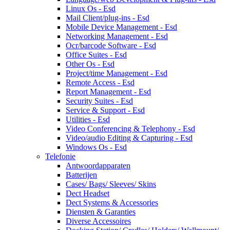
Linux Os - Esd
Mail Client/plug-ins - Esd
Mobile Device Management - Esd
Networking Management - Esd
Ocr/barcode Software - Esd
Office Suites - Esd
Other Os - Esd
Project/time Management - Esd
Remote Access - Esd
Report Management - Esd
Security Suites - Esd
Service & Support - Esd
Utilities - Esd
Video Conferencing & Telephony - Esd
Video/audio Editing & Capturing - Esd
Windows Os - Esd
Telefonie
Antwoordapparaten
Batterijen
Cases/ Bags/ Sleeves/ Skins
Dect Headset
Dect Systems & Accessories
Diensten & Garanties
Diverse Accessoires