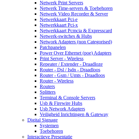
Netwerk Print Servers
Netwerk Time-servers & Toebehoren
Netwerk Video Recorder & Server
Netwerkkaart Pci-e
Netwerkkaart Pci-x
Netwerkkaart Pcmcia & Expresscard
Netwerk-switches & Hubs
Network Adapters (non Categorised)
Patchpanelen
Power Over Ethernet (poe) Adapters
Print Server - Wireless
Repeater / Extender - Draadloze
Router - Dsl / Isdn - Draadloos
Router - Gsm / Umts - Draadloos
Router - Wireless
Routers
Splitters
Terminal & Console Servers
Usb & Firewire Hubs
Usb Network Adapters
Veiligheid Inrichtingen & Gateway
Digital Signage
Systemen
Toebehoren
Interactieve Presentatie