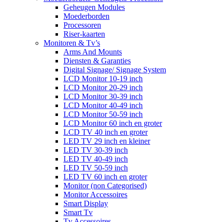
Geheugen Modules
Moederborden
Processoren
Riser-kaarten
Monitoren & Tv’s
Arms And Mounts
Diensten & Garanties
Digital Signage/ Signage System
LCD Monitor 10-19 inch
LCD Monitor 20-29 inch
LCD Monitor 30-39 inch
LCD Monitor 40-49 inch
LCD Monitor 50-59 inch
LCD Monitor 60 inch en groter
LCD TV 40 inch en groter
LED TV 29 inch en kleiner
LED TV 30-39 inch
LED TV 40-49 inch
LED TV 50-59 inch
LED TV 60 inch en groter
Monitor (non Categorised)
Monitor Accessoires
Smart Display
Smart Tv
Tv Accessoires