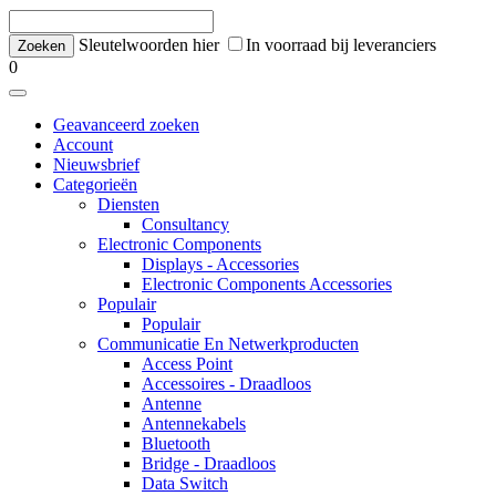
Sleutelwoorden hier
In voorraad bij leveranciers
0
Geavanceerd zoeken
Account
Nieuwsbrief
Categorieën
Diensten
Consultancy
Electronic Components
Displays - Accessories
Electronic Components Accessories
Populair
Populair
Communicatie En Netwerkproducten
Access Point
Accessoires - Draadloos
Antenne
Antennekabels
Bluetooth
Bridge - Draadloos
Data Switch