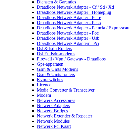
Diensten & Garanties
Draadloos Netwerk Adapter - Cf / Sd / Xd
Draadloos Netwerk Adapter - Homeplug
Draadloos Netwerk Adapter - Pci-e
Draadloos Netwerk Adapter - Pci-x
Draadloos Netwerk Adapter - Pcmcia / Expresscar
Draadloos Netwerk Adapter - Poe
Draadloos Netwerk Adapter - Usb
Draadloos Netwerk Adapterr - Pci
Dsl & Isdn Routers
Dsl En Isdn-modems
Firewall / Vpn / Gateway - Draadloos
Gps-apparaten
Gsm & Umts Modems
Gsm & Umts-routers
Kvm-switches
Licence
Media Converter & Transceiver
Modem
Netwerk Accessoires
Netwerk Adapters
Netwerk Bridges
Netwerk Extender & Repeater
Netwerk Modules
Netwerk Pci Kaart