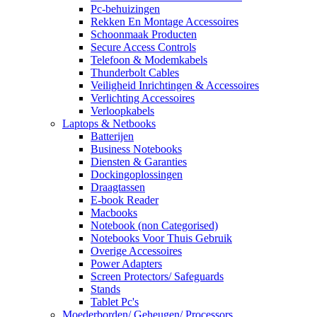
Pc-behuizingen
Rekken En Montage Accessoires
Schoonmaak Producten
Secure Access Controls
Telefoon & Modemkabels
Thunderbolt Cables
Veiligheid Inrichtingen & Accessoires
Verlichting Accessoires
Verloopkabels
Laptops & Netbooks
Batterijen
Business Notebooks
Diensten & Garanties
Dockingoplossingen
Draagtassen
E-book Reader
Macbooks
Notebook (non Categorised)
Notebooks Voor Thuis Gebruik
Overige Accessoires
Power Adapters
Screen Protectors/ Safeguards
Stands
Tablet Pc's
Moederborden/ Geheugen/ Processors