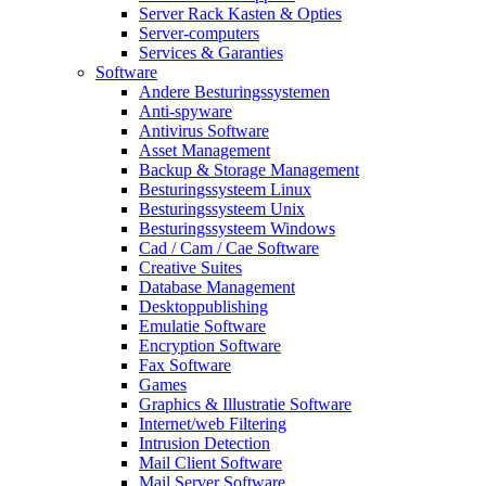
Server Rack Kasten & Opties
Server-computers
Services & Garanties
Software
Andere Besturingssystemen
Anti-spyware
Antivirus Software
Asset Management
Backup & Storage Management
Besturingssysteem Linux
Besturingssysteem Unix
Besturingssysteem Windows
Cad / Cam / Cae Software
Creative Suites
Database Management
Desktoppublishing
Emulatie Software
Encryption Software
Fax Software
Games
Graphics & Illustratie Software
Internet/web Filtering
Intrusion Detection
Mail Client Software
Mail Server Software