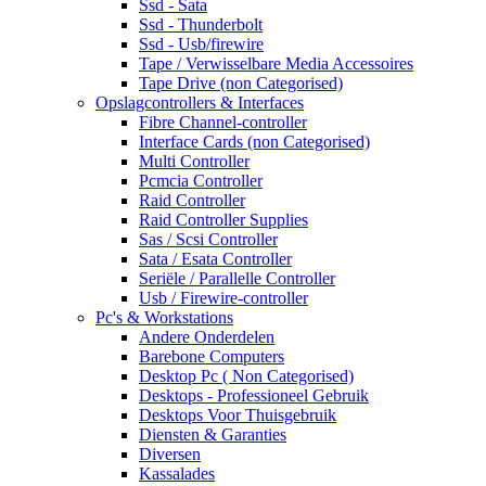
Ssd - Sata
Ssd - Thunderbolt
Ssd - Usb/firewire
Tape / Verwisselbare Media Accessoires
Tape Drive (non Categorised)
Opslagcontrollers & Interfaces
Fibre Channel-controller
Interface Cards (non Categorised)
Multi Controller
Pcmcia Controller
Raid Controller
Raid Controller Supplies
Sas / Scsi Controller
Sata / Esata Controller
Seriële / Parallelle Controller
Usb / Firewire-controller
Pc's & Workstations
Andere Onderdelen
Barebone Computers
Desktop Pc ( Non Categorised)
Desktops - Professioneel Gebruik
Desktops Voor Thuisgebruik
Diensten & Garanties
Diversen
Kassalades