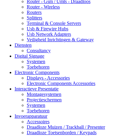
Router - Gsm / Umts - Draadloos
Router - Wireless
Routers
Splitters
Terminal & Console Servers
Usb & Firewire Hubs
Usb Network Adapters
Veiligheid Inrichtingen & Gateway
Diensten
Consultancy
Digital Signage
Systemen
Toebehoren
Electronic Components
Displays - Accessories
Electronic Components Accessories
Interactieve Presentatie
Montagesystemen
Projectieschermen
Systemen
Toebehoren
Invoerapparatuur
Accessoires
Draadloze Muizen / Trackball / Presenter
Draadloze Toetsenborden / Keypads