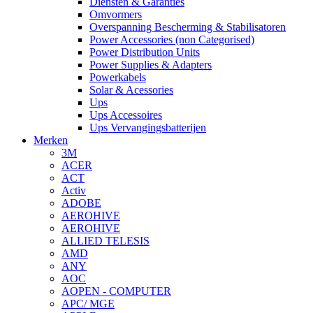
Diensten & Garanties
Omvormers
Overspanning Bescherming & Stabilisatoren
Power Accessories (non Categorised)
Power Distribution Units
Power Supplies & Adapters
Powerkabels
Solar & Acessories
Ups
Ups Accessoires
Ups Vervangingsbatterijen
Merken
3M
ACER
ACT
Activ
ADOBE
AEROHIVE
AEROHIVE
ALLIED TELESIS
AMD
ANY
AOC
AOPEN - COMPUTER
APC/ MGE