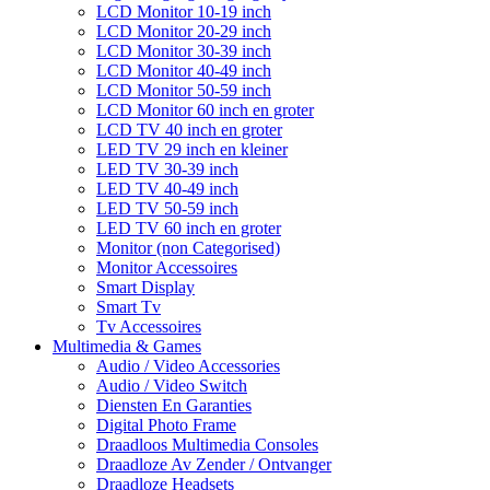
LCD Monitor 10-19 inch
LCD Monitor 20-29 inch
LCD Monitor 30-39 inch
LCD Monitor 40-49 inch
LCD Monitor 50-59 inch
LCD Monitor 60 inch en groter
LCD TV 40 inch en groter
LED TV 29 inch en kleiner
LED TV 30-39 inch
LED TV 40-49 inch
LED TV 50-59 inch
LED TV 60 inch en groter
Monitor (non Categorised)
Monitor Accessoires
Smart Display
Smart Tv
Tv Accessoires
Multimedia & Games
Audio / Video Accessories
Audio / Video Switch
Diensten En Garanties
Digital Photo Frame
Draadloos Multimedia Consoles
Draadloze Av Zender / Ontvanger
Draadloze Headsets