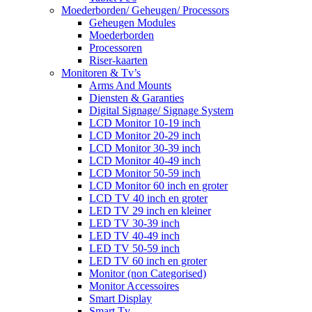
Moederborden/ Geheugen/ Processors
Geheugen Modules
Moederborden
Processoren
Riser-kaarten
Monitoren & Tv’s
Arms And Mounts
Diensten & Garanties
Digital Signage/ Signage System
LCD Monitor 10-19 inch
LCD Monitor 20-29 inch
LCD Monitor 30-39 inch
LCD Monitor 40-49 inch
LCD Monitor 50-59 inch
LCD Monitor 60 inch en groter
LCD TV 40 inch en groter
LED TV 29 inch en kleiner
LED TV 30-39 inch
LED TV 40-49 inch
LED TV 50-59 inch
LED TV 60 inch en groter
Monitor (non Categorised)
Monitor Accessoires
Smart Display
Smart Tv