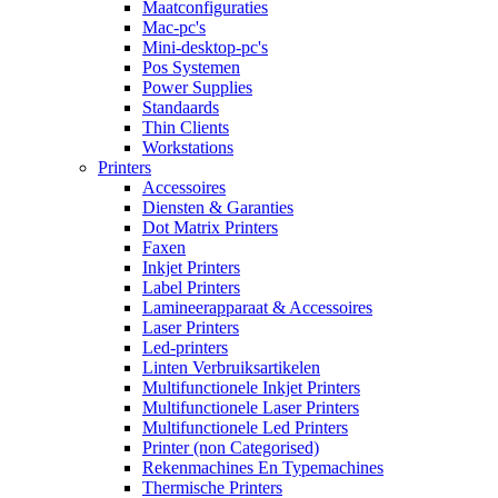
Maatconfiguraties
Mac-pc's
Mini-desktop-pc's
Pos Systemen
Power Supplies
Standaards
Thin Clients
Workstations
Printers
Accessoires
Diensten & Garanties
Dot Matrix Printers
Faxen
Inkjet Printers
Label Printers
Lamineerapparaat & Accessoires
Laser Printers
Led-printers
Linten Verbruiksartikelen
Multifunctionele Inkjet Printers
Multifunctionele Laser Printers
Multifunctionele Led Printers
Printer (non Categorised)
Rekenmachines En Typemachines
Thermische Printers