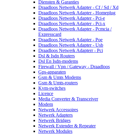
Diensten & Garanties
Draadloos Netwerk Adapter - Cf / Sd / Xd
Draadloos Netwerk Adapter - Homeplug
Draadloos Netwerk Adapter - Pci-e
Draadloos Netwerk Adapter - Pci-x
Draadloos Netwerk Adapter - Pcmcia /
Expresscard
Draadloos Netwerk Adapter - Poe
Draadloos Netwerk Adapter - Usb
Draadloos Netwerk Adapterr - Pci
Dsl & Isdn Routers
Dsl En Isdn-modems
Firewall / Vpn / Gateway - Draadloos
Gps-apparaten
Gsm & Umts Modems
Gsm & Umts-routers
Kvm-switches
Licence
Media Converter & Transceiver
Modem
Netwerk Accessoires
Netwerk Adapters
Netwerk Bridges
Netwerk Extender & Repeater
Netwerk Modules