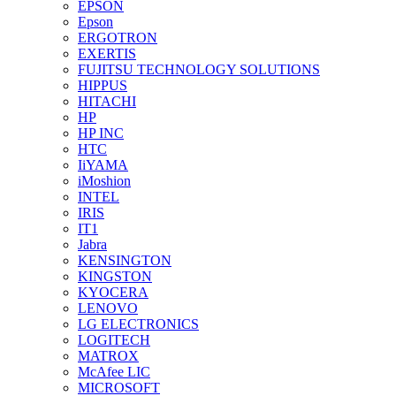
EPSON
Epson
ERGOTRON
EXERTIS
FUJITSU TECHNOLOGY SOLUTIONS
HIPPUS
HITACHI
HP
HP INC
HTC
IiYAMA
iMoshion
INTEL
IRIS
IT1
Jabra
KENSINGTON
KINGSTON
KYOCERA
LENOVO
LG ELECTRONICS
LOGITECH
MATROX
McAfee LIC
MICROSOFT