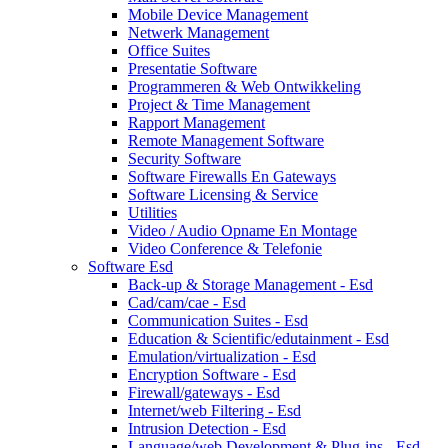
Mobile Device Management
Netwerk Management
Office Suites
Presentatie Software
Programmeren & Web Ontwikkeling
Project & Time Management
Rapport Management
Remote Management Software
Security Software
Software Firewalls En Gateways
Software Licensing & Service
Utilities
Video / Audio Opname En Montage
Video Conference & Telefonie
Software Esd
Back-up & Storage Management - Esd
Cad/cam/cae - Esd
Communication Suites - Esd
Education & Scientific/edutainment - Esd
Emulation/virtualization - Esd
Encryption Software - Esd
Firewall/gateways - Esd
Internet/web Filtering - Esd
Intrusion Detection - Esd
Language/web Development & Plug-ins - Esd