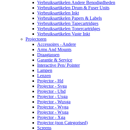
Verbruiksartikelen Andere Benodigdheden
Verbruiksartikelen Drum & Fuser Units
Verbruiksartikelen Inkt
Verbruiksartikelen Papers & Labels
Verbruiksartikelen Tapecartridges
Verbruiksartikelen Tonercartridges
Verbruiksartikelen Vaste Inkt
Projectoren
Accessoires - Andere
Arms And Mounts
Draagtassen
Garantie & Service
Interactive Pen/ Pointer
Lampen
Lenzen
Projector - Hd
Projector - Svga
Projector - Uhd
Projector - Uxga
Projector - Wuxga
Projector - Wvga
Projector - Wxga
Projector - Xga
Projector (non Categorised)
Screens