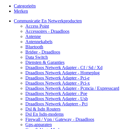
Categorieën
Merken
Communicatie En Netwerkproducten
Access Point
Accessoires - Draadloos
Antenne
Antennekabels
Bluetooth
Bridge - Draadloos
Data Switch
Diensten & Garanties
Draadloos Netwerk Adapter - Cf / Sd / Xd
Draadloos Netwerk Adapter - Homeplug
Draadloos Netwerk Adapter - Pci-e
Draadloos Netwerk Adapter - Pci-x
Draadloos Netwerk Adapter - Pcmcia / Expresscard
Draadloos Netwerk Adapter - Poe
Draadloos Netwerk Adapter - Usb
Draadloos Netwerk Adapterr - Pci
Dsl & Isdn Routers
Dsl En Isdn-modems
Firewall / Vpn / Gateway - Draadloos
Gps-apparaten