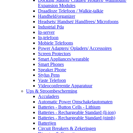
Docking Station/ Cradles/ Holders/ Wallmount/
Expansion Modules
Draadloze Telefoon / Walkie-talkie
Handheld/organizer
Headsets/ Handset/ Handfrees/ Microfoons
Industrial Pda
Ip-server
Ip-telefoon
Mobiele Telefoons
Power Adapters/ Opladers/ Accessoires
Screen Protectors
Smart Appliances/wearable
Smart Phones
Speaker Phone
Stylus Pens
Vaste Telefoon
Videoconferentie Apparatuur
Ups & Stroombescherming
Acculaders
Automatic Power Omschakelautomaten
Batteries - Button Cells - Lithium
Batteries - Rechargeable Standard (li-ion)
Batteries - Rechargeable Standard (nimh)
Batterijen
Circuit Breakers & Zekeringen