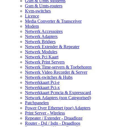
Gsm & Umts Modems
Gsm & Umts-routers
Kvm-switches
Licence
Media Converter & Transceiver
Modem
Netwerk Accessoires
Netwerk Adapters
Netwerk Bridges
Netwerk Extender & Repeater
Netwerk Modules
Netwerk Pci Kaart
Netwerk Print Servers
Netwerk Time-servers & Toebehoren
Netwerk Video Recorder & Server
Netwerk-switches & Hubs
Netwerkkaart Pci-e
Netwerkkaart Pci-x
Netwerkkaart Pcmcia & Expresscard
Network Adapters (non Categorised)
Patchpanelen
Power Over Ethernet (poe) Adapters
Print Server - Wireless
Repeater / Extender - Draadloze
Router - Dsl / Isdn - Draadloos