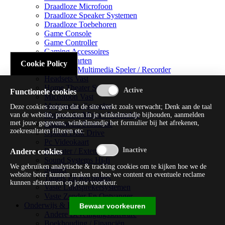
Draadloze Microfoon
Draadloze Speaker Systemen
Draadloze Toebehoren
Game Console
Game Controller
Gaming Accessoires
Geluidskaarten
Cookie Policy
Handheld Multimedia Speler / Recorder
Headsets Vast
Home Theater Systems
Functionele cookies
Microfoon Vast
Multimedia Consoles
Deze cookies zorgen dat de site werkt zoals verwacht; Denk aan de taal
Multimedia Mixer / Versterker
van de website, producten in je winkelmandje bijhouden, aanmelden
met jouw gegevens, winkelmandje het formulier bij het afrekenen,
Multimedia Productie
zoekresultaten filteren etc.
Optical Disk Drive
Pc Videokaart
Repeater / Extender
Andere cookies
Sound Systems Hi-fi
We gebruiken analytische & tracking cookies om te kijken hoe we de
Splitter
website beter kunnen maken en hoe we content en eventuele reclame
Tuners En Recorders
kunnen afstemmen op jouw voorkeur.
Vaste Luidsprekersystemen
Vaste Zender En Ontvanger
Onderwijs & Recreatie
Bewaar voorkeuren
Andere Beveiligingssoftware
Boekhouding / Financiën