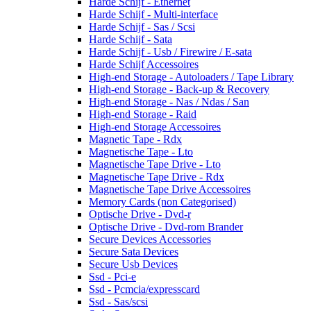
Harde Schijf - Ethernet
Harde Schijf - Multi-interface
Harde Schijf - Sas / Scsi
Harde Schijf - Sata
Harde Schijf - Usb / Firewire / E-sata
Harde Schijf Accessoires
High-end Storage - Autoloaders / Tape Library
High-end Storage - Back-up & Recovery
High-end Storage - Nas / Ndas / San
High-end Storage - Raid
High-end Storage Accessoires
Magnetic Tape - Rdx
Magnetische Tape - Lto
Magnetische Tape Drive - Lto
Magnetische Tape Drive - Rdx
Magnetische Tape Drive Accessoires
Memory Cards (non Categorised)
Optische Drive - Dvd-r
Optische Drive - Dvd-rom Brander
Secure Devices Accessories
Secure Sata Devices
Secure Usb Devices
Ssd - Pci-e
Ssd - Pcmcia/expresscard
Ssd - Sas/scsi