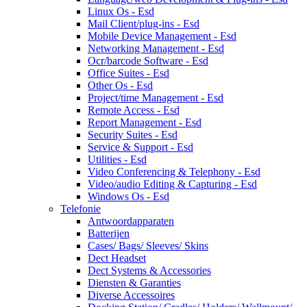
Linux Os - Esd
Mail Client/plug-ins - Esd
Mobile Device Management - Esd
Networking Management - Esd
Ocr/barcode Software - Esd
Office Suites - Esd
Other Os - Esd
Project/time Management - Esd
Remote Access - Esd
Report Management - Esd
Security Suites - Esd
Service & Support - Esd
Utilities - Esd
Video Conferencing & Telephony - Esd
Video/audio Editing & Capturing - Esd
Windows Os - Esd
Telefonie
Antwoordapparaten
Batterijen
Cases/ Bags/ Sleeves/ Skins
Dect Headset
Dect Systems & Accessories
Diensten & Garanties
Diverse Accessoires