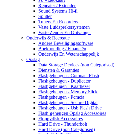
Pc Videokaart
Repeater / Extender
Sound Systems Hi-fi
Splitter
Tuners En Recorders
Vaste Luidsprekersystemen
Vaste Zender En Ontvanger
Onderwijs & Recreatie
Andere Beveiligingssoftware
Boekhouding / Financiën
Onderwijs En Wetenschappelijk
Opslag
Data Storage Devices (non Categorised)
Diensten & Garanties
Flashgeheugen - Compact Flash
Flashgeheugen - Duplicator
Flashgeheugen - Kaartlezer
Flashgeheugen - Memory Stick
Flashgeheugen - Pcmcia
Flashgeheugen - Secure Digital
Flashgeheugen - Usb Flash Drive
Flash-geheugen Opslag Accessoires
Floppydisk Accessoires
Hard Drive - Thunderbolt
Hard Drive (non Categorised)