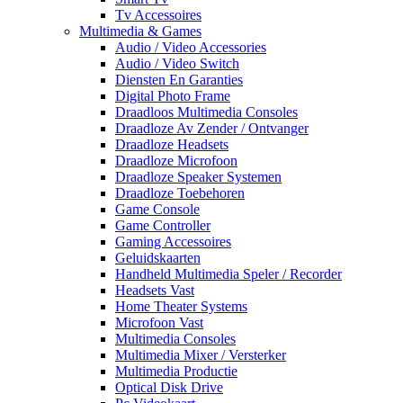
Tv Accessoires
Multimedia & Games
Audio / Video Accessories
Audio / Video Switch
Diensten En Garanties
Digital Photo Frame
Draadloos Multimedia Consoles
Draadloze Av Zender / Ontvanger
Draadloze Headsets
Draadloze Microfoon
Draadloze Speaker Systemen
Draadloze Toebehoren
Game Console
Game Controller
Gaming Accessoires
Geluidskaarten
Handheld Multimedia Speler / Recorder
Headsets Vast
Home Theater Systems
Microfoon Vast
Multimedia Consoles
Multimedia Mixer / Versterker
Multimedia Productie
Optical Disk Drive