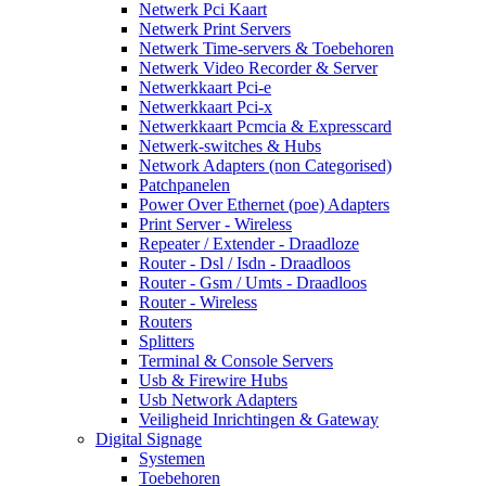
Netwerk Pci Kaart
Netwerk Print Servers
Netwerk Time-servers & Toebehoren
Netwerk Video Recorder & Server
Netwerkkaart Pci-e
Netwerkkaart Pci-x
Netwerkkaart Pcmcia & Expresscard
Netwerk-switches & Hubs
Network Adapters (non Categorised)
Patchpanelen
Power Over Ethernet (poe) Adapters
Print Server - Wireless
Repeater / Extender - Draadloze
Router - Dsl / Isdn - Draadloos
Router - Gsm / Umts - Draadloos
Router - Wireless
Routers
Splitters
Terminal & Console Servers
Usb & Firewire Hubs
Usb Network Adapters
Veiligheid Inrichtingen & Gateway
Digital Signage
Systemen
Toebehoren