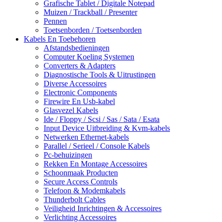
Grafische Tablet / Digitale Notepad
Muizen / Trackball / Presenter
Pennen
Toetsenborden / Toetsenborden
Kabels En Toebehoren
Afstandsbedieningen
Computer Koeling Systemen
Converters & Adapters
Diagnostische Tools & Uitrustingen
Diverse Accessoires
Electronic Components
Firewire En Usb-kabel
Glasvezel Kabels
Ide / Floppy / Scsi / Sas / Sata / Esata
Input Device Uitbreiding & Kvm-kabels
Netwerken Ethernet-kabels
Parallel / Serieel / Console Kabels
Pc-behuizingen
Rekken En Montage Accessoires
Schoonmaak Producten
Secure Access Controls
Telefoon & Modemkabels
Thunderbolt Cables
Veiligheid Inrichtingen & Accessoires
Verlichting Accessoires