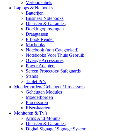
Verloopkabels
Laptops & Netbooks
Batterijen
Business Notebooks
Diensten & Garanties
Dockingoplossingen
Draagtassen
E-book Reader
Macbooks
Notebook (non Categorised)
Notebooks Voor Thuis Gebruik
Overige Accessoires
Power Adapters
Screen Protectors/ Safeguards
Stands
Tablet Pc's
Moederborden/ Geheugen/ Processors
Geheugen Modules
Moederborden
Processoren
Riser-kaarten
Monitoren & Tv’s
Arms And Mounts
Diensten & Garanties
Digital Signage/ Signage System