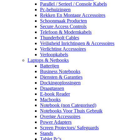
Parallel / Serieel / Console Kabels
Pc-behuizingen
Rekken En Montage Accessoires
Schoonmaak Producten
Secure Access Controls
Telefoon & Modemkabels
Thunderbolt Cables
Veiligheid Inrichtingen & Accessoires
Verlichting Accessoires
Verloopkabels
Laptops & Netbooks
Batterijen
Business Notebooks
Diensten & Garanties
Dockingoplossingen
Draagtassen
E-book Reader
Macbooks
Notebook (non Categorised)
Notebooks Voor Thuis Gebruik
Overige Accessoires
Power Adapters
Screen Protectors/ Safeguards
Stands
Tablet Pc's