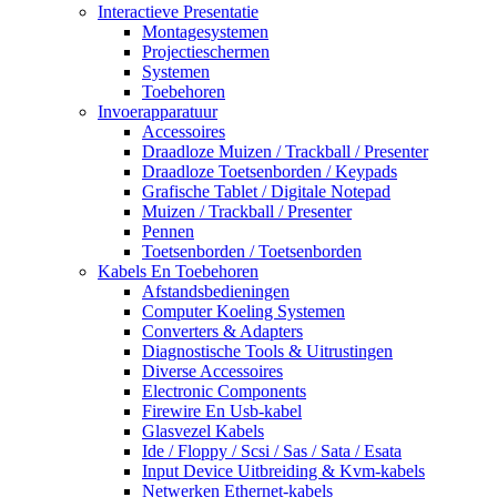
Interactieve Presentatie
Montagesystemen
Projectieschermen
Systemen
Toebehoren
Invoerapparatuur
Accessoires
Draadloze Muizen / Trackball / Presenter
Draadloze Toetsenborden / Keypads
Grafische Tablet / Digitale Notepad
Muizen / Trackball / Presenter
Pennen
Toetsenborden / Toetsenborden
Kabels En Toebehoren
Afstandsbedieningen
Computer Koeling Systemen
Converters & Adapters
Diagnostische Tools & Uitrustingen
Diverse Accessoires
Electronic Components
Firewire En Usb-kabel
Glasvezel Kabels
Ide / Floppy / Scsi / Sas / Sata / Esata
Input Device Uitbreiding & Kvm-kabels
Netwerken Ethernet-kabels