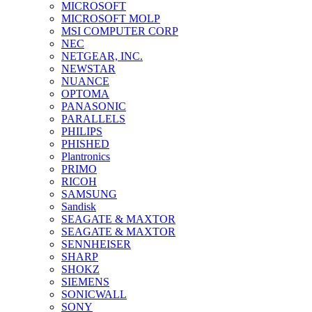
MICROSOFT
MICROSOFT MOLP
MSI COMPUTER CORP
NEC
NETGEAR, INC.
NEWSTAR
NUANCE
OPTOMA
PANASONIC
PARALLELS
PHILIPS
PHISHED
Plantronics
PRIMO
RICOH
SAMSUNG
Sandisk
SEAGATE & MAXTOR
SEAGATE & MAXTOR
SENNHEISER
SHARP
SHOKZ
SIEMENS
SONICWALL
SONY