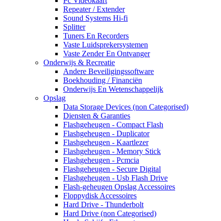
Pc Videokaart
Repeater / Extender
Sound Systems Hi-fi
Splitter
Tuners En Recorders
Vaste Luidsprekersystemen
Vaste Zender En Ontvanger
Onderwijs & Recreatie
Andere Beveiligingssoftware
Boekhouding / Financiën
Onderwijs En Wetenschappelijk
Opslag
Data Storage Devices (non Categorised)
Diensten & Garanties
Flashgeheugen - Compact Flash
Flashgeheugen - Duplicator
Flashgeheugen - Kaartlezer
Flashgeheugen - Memory Stick
Flashgeheugen - Pcmcia
Flashgeheugen - Secure Digital
Flashgeheugen - Usb Flash Drive
Flash-geheugen Opslag Accessoires
Floppydisk Accessoires
Hard Drive - Thunderbolt
Hard Drive (non Categorised)