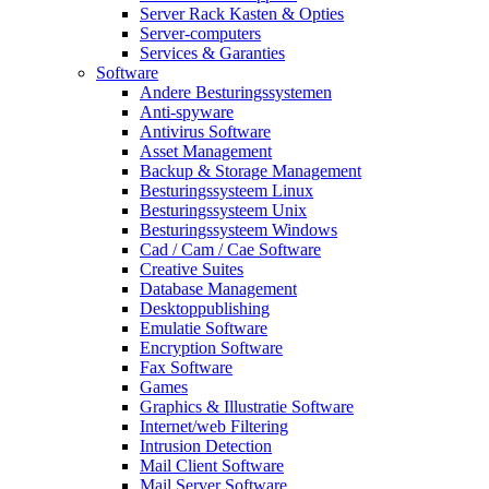
Server Rack Kasten & Opties
Server-computers
Services & Garanties
Software
Andere Besturingssystemen
Anti-spyware
Antivirus Software
Asset Management
Backup & Storage Management
Besturingssysteem Linux
Besturingssysteem Unix
Besturingssysteem Windows
Cad / Cam / Cae Software
Creative Suites
Database Management
Desktoppublishing
Emulatie Software
Encryption Software
Fax Software
Games
Graphics & Illustratie Software
Internet/web Filtering
Intrusion Detection
Mail Client Software
Mail Server Software