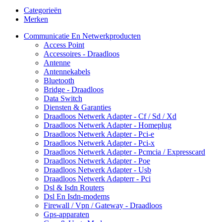
Categorieën
Merken
Communicatie En Netwerkproducten
Access Point
Accessoires - Draadloos
Antenne
Antennekabels
Bluetooth
Bridge - Draadloos
Data Switch
Diensten & Garanties
Draadloos Netwerk Adapter - Cf / Sd / Xd
Draadloos Netwerk Adapter - Homeplug
Draadloos Netwerk Adapter - Pci-e
Draadloos Netwerk Adapter - Pci-x
Draadloos Netwerk Adapter - Pcmcia / Expresscard
Draadloos Netwerk Adapter - Poe
Draadloos Netwerk Adapter - Usb
Draadloos Netwerk Adapterr - Pci
Dsl & Isdn Routers
Dsl En Isdn-modems
Firewall / Vpn / Gateway - Draadloos
Gps-apparaten