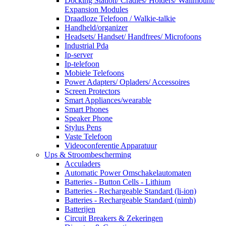
Docking Station/ Cradles/ Holders/ Wallmount/
Expansion Modules
Draadloze Telefoon / Walkie-talkie
Handheld/organizer
Headsets/ Handset/ Handfrees/ Microfoons
Industrial Pda
Ip-server
Ip-telefoon
Mobiele Telefoons
Power Adapters/ Opladers/ Accessoires
Screen Protectors
Smart Appliances/wearable
Smart Phones
Speaker Phone
Stylus Pens
Vaste Telefoon
Videoconferentie Apparatuur
Ups & Stroombescherming
Acculaders
Automatic Power Omschakelautomaten
Batteries - Button Cells - Lithium
Batteries - Rechargeable Standard (li-ion)
Batteries - Rechargeable Standard (nimh)
Batterijen
Circuit Breakers & Zekeringen