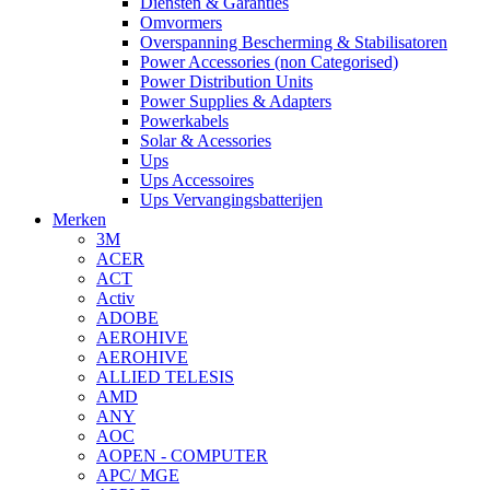
Diensten & Garanties
Omvormers
Overspanning Bescherming & Stabilisatoren
Power Accessories (non Categorised)
Power Distribution Units
Power Supplies & Adapters
Powerkabels
Solar & Acessories
Ups
Ups Accessoires
Ups Vervangingsbatterijen
Merken
3M
ACER
ACT
Activ
ADOBE
AEROHIVE
AEROHIVE
ALLIED TELESIS
AMD
ANY
AOC
AOPEN - COMPUTER
APC/ MGE