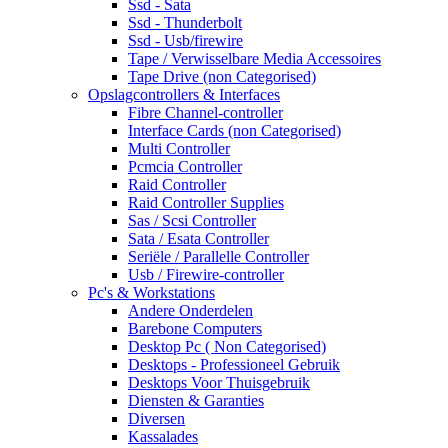
Ssd - Sata
Ssd - Thunderbolt
Ssd - Usb/firewire
Tape / Verwisselbare Media Accessoires
Tape Drive (non Categorised)
Opslagcontrollers & Interfaces
Fibre Channel-controller
Interface Cards (non Categorised)
Multi Controller
Pcmcia Controller
Raid Controller
Raid Controller Supplies
Sas / Scsi Controller
Sata / Esata Controller
Seriële / Parallelle Controller
Usb / Firewire-controller
Pc's & Workstations
Andere Onderdelen
Barebone Computers
Desktop Pc ( Non Categorised)
Desktops - Professioneel Gebruik
Desktops Voor Thuisgebruik
Diensten & Garanties
Diversen
Kassalades