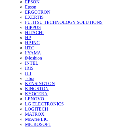
EPSON
Epson
ERGOTRON
EXERTIS
FUJITSU TECHNOLOGY SOLUTIONS
HIPPUS
HITACHI
HP
HP INC
HTC
IiYAMA
iMoshion
INTEL
IRIS
IT1
Jabra
KENSINGTON
KINGSTON
KYOCERA
LENOVO
LG ELECTRONICS
LOGITECH
MATROX
McAfee LIC
MICROSOFT