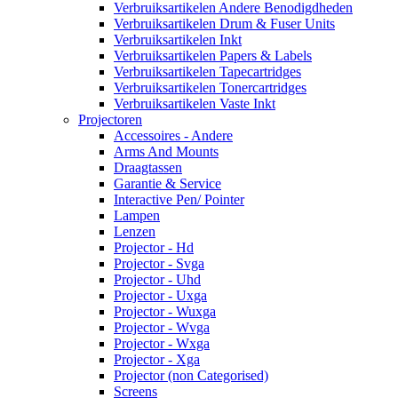
Verbruiksartikelen Andere Benodigdheden
Verbruiksartikelen Drum & Fuser Units
Verbruiksartikelen Inkt
Verbruiksartikelen Papers & Labels
Verbruiksartikelen Tapecartridges
Verbruiksartikelen Tonercartridges
Verbruiksartikelen Vaste Inkt
Projectoren
Accessoires - Andere
Arms And Mounts
Draagtassen
Garantie & Service
Interactive Pen/ Pointer
Lampen
Lenzen
Projector - Hd
Projector - Svga
Projector - Uhd
Projector - Uxga
Projector - Wuxga
Projector - Wvga
Projector - Wxga
Projector - Xga
Projector (non Categorised)
Screens