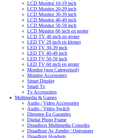
LCD Monitor 10-19 inch
LCD Monitor 20-29 inch
LCD Monitor 30-39 inch
LCD Monitor 40-49 inch
LCD Monitor 50-59 inch
LCD Monitor 60 inch en groter
LCD TV 40 inch en groter
LED TV 29 inch en kleiner
LED TV 30-39 inch
LED TV 40-49 inch
LED TV 50-59 inch
LED TV 60 inch en groter
Monitor (non Categorised)
Monitor Accessoires
Smart Display
Smart Tv
Tv Accessoires
Multimedia & Games
Audio / Video Accessories
Audio / Video Switch
Diensten En Garanties
Digital Photo Frame
Draadloos Multimedia Consoles
Draadloze Av Zender / Ontvanger
Draadloze Headsets