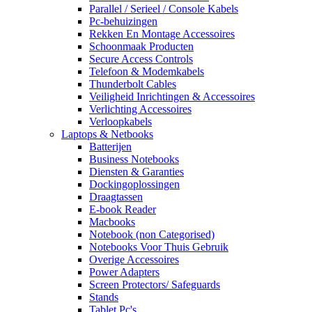
Parallel / Serieel / Console Kabels
Pc-behuizingen
Rekken En Montage Accessoires
Schoonmaak Producten
Secure Access Controls
Telefoon & Modemkabels
Thunderbolt Cables
Veiligheid Inrichtingen & Accessoires
Verlichting Accessoires
Verloopkabels
Laptops & Netbooks
Batterijen
Business Notebooks
Diensten & Garanties
Dockingoplossingen
Draagtassen
E-book Reader
Macbooks
Notebook (non Categorised)
Notebooks Voor Thuis Gebruik
Overige Accessoires
Power Adapters
Screen Protectors/ Safeguards
Stands
Tablet Pc's