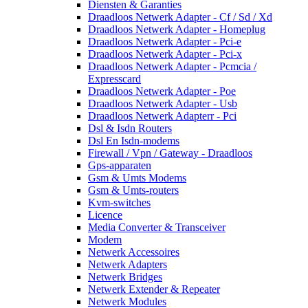
Diensten & Garanties
Draadloos Netwerk Adapter - Cf / Sd / Xd
Draadloos Netwerk Adapter - Homeplug
Draadloos Netwerk Adapter - Pci-e
Draadloos Netwerk Adapter - Pci-x
Draadloos Netwerk Adapter - Pcmcia /
Expresscard
Draadloos Netwerk Adapter - Poe
Draadloos Netwerk Adapter - Usb
Draadloos Netwerk Adapterr - Pci
Dsl & Isdn Routers
Dsl En Isdn-modems
Firewall / Vpn / Gateway - Draadloos
Gps-apparaten
Gsm & Umts Modems
Gsm & Umts-routers
Kvm-switches
Licence
Media Converter & Transceiver
Modem
Netwerk Accessoires
Netwerk Adapters
Netwerk Bridges
Netwerk Extender & Repeater
Netwerk Modules