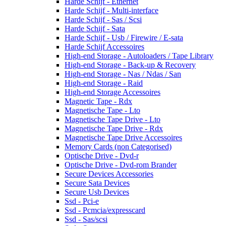
Harde Schijf - Ethernet
Harde Schijf - Multi-interface
Harde Schijf - Sas / Scsi
Harde Schijf - Sata
Harde Schijf - Usb / Firewire / E-sata
Harde Schijf Accessoires
High-end Storage - Autoloaders / Tape Library
High-end Storage - Back-up & Recovery
High-end Storage - Nas / Ndas / San
High-end Storage - Raid
High-end Storage Accessoires
Magnetic Tape - Rdx
Magnetische Tape - Lto
Magnetische Tape Drive - Lto
Magnetische Tape Drive - Rdx
Magnetische Tape Drive Accessoires
Memory Cards (non Categorised)
Optische Drive - Dvd-r
Optische Drive - Dvd-rom Brander
Secure Devices Accessories
Secure Sata Devices
Secure Usb Devices
Ssd - Pci-e
Ssd - Pcmcia/expresscard
Ssd - Sas/scsi