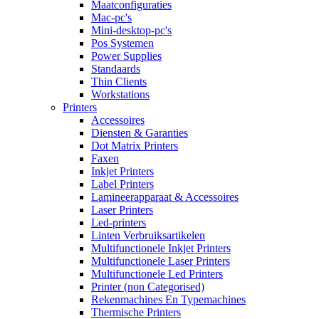
Maatconfiguraties
Mac-pc's
Mini-desktop-pc's
Pos Systemen
Power Supplies
Standaards
Thin Clients
Workstations
Printers
Accessoires
Diensten & Garanties
Dot Matrix Printers
Faxen
Inkjet Printers
Label Printers
Lamineerapparaat & Accessoires
Laser Printers
Led-printers
Linten Verbruiksartikelen
Multifunctionele Inkjet Printers
Multifunctionele Laser Printers
Multifunctionele Led Printers
Printer (non Categorised)
Rekenmachines En Typemachines
Thermische Printers