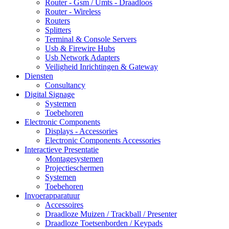
Router - Gsm / Umts - Draadloos
Router - Wireless
Routers
Splitters
Terminal & Console Servers
Usb & Firewire Hubs
Usb Network Adapters
Veiligheid Inrichtingen & Gateway
Diensten
Consultancy
Digital Signage
Systemen
Toebehoren
Electronic Components
Displays - Accessories
Electronic Components Accessories
Interactieve Presentatie
Montagesystemen
Projectieschermen
Systemen
Toebehoren
Invoerapparatuur
Accessoires
Draadloze Muizen / Trackball / Presenter
Draadloze Toetsenborden / Keypads