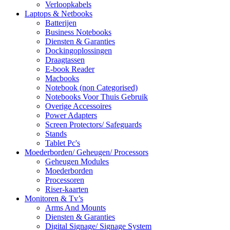
Verloopkabels
Laptops & Netbooks
Batterijen
Business Notebooks
Diensten & Garanties
Dockingoplossingen
Draagtassen
E-book Reader
Macbooks
Notebook (non Categorised)
Notebooks Voor Thuis Gebruik
Overige Accessoires
Power Adapters
Screen Protectors/ Safeguards
Stands
Tablet Pc's
Moederborden/ Geheugen/ Processors
Geheugen Modules
Moederborden
Processoren
Riser-kaarten
Monitoren & Tv’s
Arms And Mounts
Diensten & Garanties
Digital Signage/ Signage System