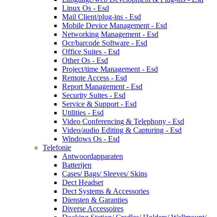
Linux Os - Esd
Mail Client/plug-ins - Esd
Mobile Device Management - Esd
Networking Management - Esd
Ocr/barcode Software - Esd
Office Suites - Esd
Other Os - Esd
Project/time Management - Esd
Remote Access - Esd
Report Management - Esd
Security Suites - Esd
Service & Support - Esd
Utilities - Esd
Video Conferencing & Telephony - Esd
Video/audio Editing & Capturing - Esd
Windows Os - Esd
Telefonie
Antwoordapparaten
Batterijen
Cases/ Bags/ Sleeves/ Skins
Dect Headset
Dect Systems & Accessories
Diensten & Garanties
Diverse Accessoires