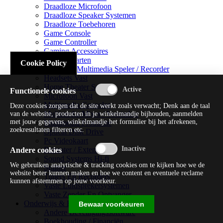
Draadloze Microfoon
Draadloze Speaker Systemen
Draadloze Toebehoren
Game Console
Game Controller
Gaming Accessoires
Geluidskaarten
Cookie Policy
Handheld Multimedia Speler / Recorder
Headsets Vast
Home Theater Systems
Functionele cookies
Microfoon Vast
Multimedia Consoles
Deze cookies zorgen dat de site werkt zoals verwacht; Denk aan de taal
Multimedia Mixer / Versterker
van de website, producten in je winkelmandje bijhouden, aanmelden
met jouw gegevens, winkelmandje het formulier bij het afrekenen,
Multimedia Productie
zoekresultaten filteren etc.
Optical Disk Drive
Pc Videokaart
Repeater / Extender
Andere cookies
Sound Systems Hi-fi
We gebruiken analytische & tracking cookies om te kijken hoe we de
Splitter
website beter kunnen maken en hoe we content en eventuele reclame
Tuners En Recorders
kunnen afstemmen op jouw voorkeur.
Vaste Luidsprekersystemen
Vaste Zender En Ontvanger
Onderwijs & Recreatie
Bewaar voorkeuren
Andere Beveiligingssoftware
Boekhouding / Financiën