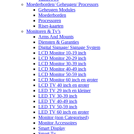
Moederborden/ Geheugen/ Processors
Geheugen Modules
Moederborden
Processoren
Riser-kaarten
Monitoren & Tv’s
Arms And Mounts
Diensten & Garanties
Digital Signage/ Signage System
LCD Monitor 10-19 inch
LCD Monitor 20-29 inch
LCD Monitor 30-39 inch
LCD Monitor 40-49 inch
LCD Monitor 50-59 inch
LCD Monitor 60 inch en groter
LCD TV 40 inch en groter
LED TV 29 inch en kleiner
LED TV 30-39 inch
LED TV 40-49 inch
LED TV 50-59 inch
LED TV 60 inch en groter
Monitor (non Categorised)
Monitor Accessoires
Smart Display
Smart Tv