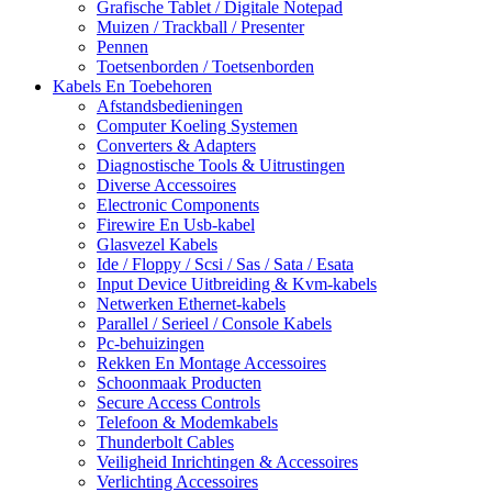
Grafische Tablet / Digitale Notepad
Muizen / Trackball / Presenter
Pennen
Toetsenborden / Toetsenborden
Kabels En Toebehoren
Afstandsbedieningen
Computer Koeling Systemen
Converters & Adapters
Diagnostische Tools & Uitrustingen
Diverse Accessoires
Electronic Components
Firewire En Usb-kabel
Glasvezel Kabels
Ide / Floppy / Scsi / Sas / Sata / Esata
Input Device Uitbreiding & Kvm-kabels
Netwerken Ethernet-kabels
Parallel / Serieel / Console Kabels
Pc-behuizingen
Rekken En Montage Accessoires
Schoonmaak Producten
Secure Access Controls
Telefoon & Modemkabels
Thunderbolt Cables
Veiligheid Inrichtingen & Accessoires
Verlichting Accessoires