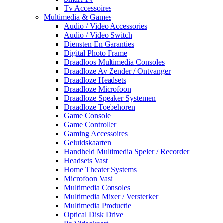
Tv Accessoires
Multimedia & Games
Audio / Video Accessories
Audio / Video Switch
Diensten En Garanties
Digital Photo Frame
Draadloos Multimedia Consoles
Draadloze Av Zender / Ontvanger
Draadloze Headsets
Draadloze Microfoon
Draadloze Speaker Systemen
Draadloze Toebehoren
Game Console
Game Controller
Gaming Accessoires
Geluidskaarten
Handheld Multimedia Speler / Recorder
Headsets Vast
Home Theater Systems
Microfoon Vast
Multimedia Consoles
Multimedia Mixer / Versterker
Multimedia Productie
Optical Disk Drive