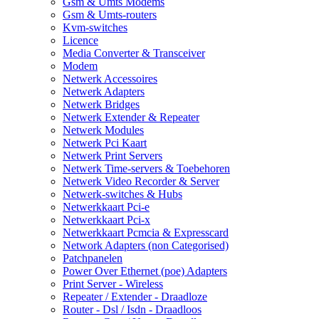
Gsm & Umts Modems
Gsm & Umts-routers
Kvm-switches
Licence
Media Converter & Transceiver
Modem
Netwerk Accessoires
Netwerk Adapters
Netwerk Bridges
Netwerk Extender & Repeater
Netwerk Modules
Netwerk Pci Kaart
Netwerk Print Servers
Netwerk Time-servers & Toebehoren
Netwerk Video Recorder & Server
Netwerk-switches & Hubs
Netwerkkaart Pci-e
Netwerkkaart Pci-x
Netwerkkaart Pcmcia & Expresscard
Network Adapters (non Categorised)
Patchpanelen
Power Over Ethernet (poe) Adapters
Print Server - Wireless
Repeater / Extender - Draadloze
Router - Dsl / Isdn - Draadloos