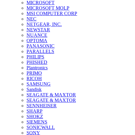
MICROSOFT
MICROSOFT MOLP
MSI COMPUTER CORP
NEC
NETGEAR, INC.
NEWSTAR
NUANCE
OPTOMA
PANASONIC
PARALLELS
PHILIPS
PHISHED
Plantronics
PRIMO
RICOH
SAMSUNG
Sandisk
SEAGATE & MAXTOR
SEAGATE & MAXTOR
SENNHEISER
SHARP
SHOKZ
SIEMENS
SONICWALL
SONY