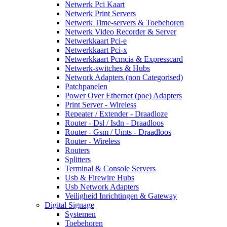
Netwerk Pci Kaart
Netwerk Print Servers
Netwerk Time-servers & Toebehoren
Netwerk Video Recorder & Server
Netwerkkaart Pci-e
Netwerkkaart Pci-x
Netwerkkaart Pcmcia & Expresscard
Netwerk-switches & Hubs
Network Adapters (non Categorised)
Patchpanelen
Power Over Ethernet (poe) Adapters
Print Server - Wireless
Repeater / Extender - Draadloze
Router - Dsl / Isdn - Draadloos
Router - Gsm / Umts - Draadloos
Router - Wireless
Routers
Splitters
Terminal & Console Servers
Usb & Firewire Hubs
Usb Network Adapters
Veiligheid Inrichtingen & Gateway
Digital Signage
Systemen
Toebehoren