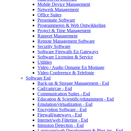
Mobile Device Management
Netwerk Management
Office Suites
Presentatie Software
Programmeren & Web Ontwikkeling
Project & Time Management
Rapport Management
Remote Management Software
Security Software
Software Firewalls En Gateways
Software Licensing & Service
Utilities
Video / Audio Opname En Montage
Video Conference & Telefonie
Software Esd
Back-up & Storage Management - Esd
Cad/cam/cae - Esd
Communication Suites - Esd
Education & Scientific/edutainment - Esd
Emulation/virtualization - Esd
Encryption Software - Esd
Firewall/gateways - Esd
Internet/web Filtering - Esd
Intrusion Detection - Esd
Language/web Development & Plug-ins - Esd