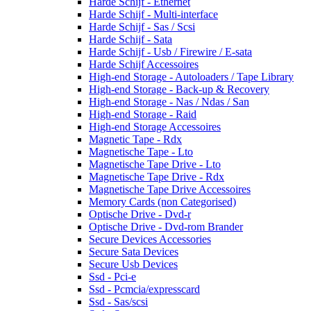
Harde Schijf - Ethernet
Harde Schijf - Multi-interface
Harde Schijf - Sas / Scsi
Harde Schijf - Sata
Harde Schijf - Usb / Firewire / E-sata
Harde Schijf Accessoires
High-end Storage - Autoloaders / Tape Library
High-end Storage - Back-up & Recovery
High-end Storage - Nas / Ndas / San
High-end Storage - Raid
High-end Storage Accessoires
Magnetic Tape - Rdx
Magnetische Tape - Lto
Magnetische Tape Drive - Lto
Magnetische Tape Drive - Rdx
Magnetische Tape Drive Accessoires
Memory Cards (non Categorised)
Optische Drive - Dvd-r
Optische Drive - Dvd-rom Brander
Secure Devices Accessories
Secure Sata Devices
Secure Usb Devices
Ssd - Pci-e
Ssd - Pcmcia/expresscard
Ssd - Sas/scsi