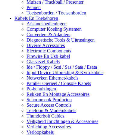
Muizen / Trackball / Presenter
Pennen
Toetsenborden / Toetsenborden
Kabels En Toebehoren
Afstandsbedieningen
Computer Koeling Systemen
Converters & Adapters
Diagnostische Tools & Uitrustingen
Diverse Accessoires
Electronic Components
Firewire En Usb-kabel
Glasvezel Kabels
Ide / Floppy / Scsi / Sas / Sata / Esata
Input Device Uitbreiding & Kvm-kabels
Netwerken Ethernet-kabels
Parallel / Serieel / Console Kabels
Pc-behuizingen
Rekken En Montage Accessoires
Schoonmaak Producten
Secure Access Controls
Telefoon & Modemkabels
Thunderbolt Cables
Veiligheid Inrichtingen & Accessoires
Verlichting Accessoires
Verloopkabels