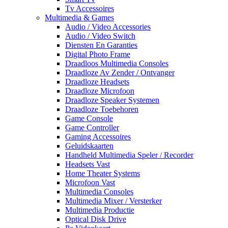
Tv Accessoires
Multimedia & Games
Audio / Video Accessories
Audio / Video Switch
Diensten En Garanties
Digital Photo Frame
Draadloos Multimedia Consoles
Draadloze Av Zender / Ontvanger
Draadloze Headsets
Draadloze Microfoon
Draadloze Speaker Systemen
Draadloze Toebehoren
Game Console
Game Controller
Gaming Accessoires
Geluidskaarten
Handheld Multimedia Speler / Recorder
Headsets Vast
Home Theater Systems
Microfoon Vast
Multimedia Consoles
Multimedia Mixer / Versterker
Multimedia Productie
Optical Disk Drive