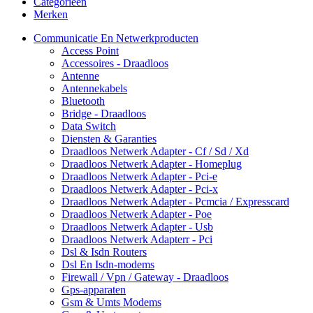
Categorieën
Merken
Communicatie En Netwerkproducten
Access Point
Accessoires - Draadloos
Antenne
Antennekabels
Bluetooth
Bridge - Draadloos
Data Switch
Diensten & Garanties
Draadloos Netwerk Adapter - Cf / Sd / Xd
Draadloos Netwerk Adapter - Homeplug
Draadloos Netwerk Adapter - Pci-e
Draadloos Netwerk Adapter - Pci-x
Draadloos Netwerk Adapter - Pcmcia / Expresscard
Draadloos Netwerk Adapter - Poe
Draadloos Netwerk Adapter - Usb
Draadloos Netwerk Adapterr - Pci
Dsl & Isdn Routers
Dsl En Isdn-modems
Firewall / Vpn / Gateway - Draadloos
Gps-apparaten
Gsm & Umts Modems