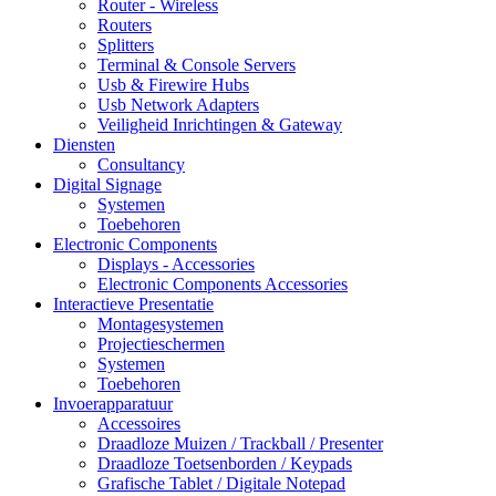
Router - Wireless
Routers
Splitters
Terminal & Console Servers
Usb & Firewire Hubs
Usb Network Adapters
Veiligheid Inrichtingen & Gateway
Diensten
Consultancy
Digital Signage
Systemen
Toebehoren
Electronic Components
Displays - Accessories
Electronic Components Accessories
Interactieve Presentatie
Montagesystemen
Projectieschermen
Systemen
Toebehoren
Invoerapparatuur
Accessoires
Draadloze Muizen / Trackball / Presenter
Draadloze Toetsenborden / Keypads
Grafische Tablet / Digitale Notepad