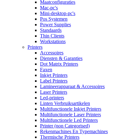
Maatconfiguraties
Mac-pc's
Mini-desktop-pc's
Pos Systemen
Power Supplies
Standaards
Thin Clients
Workstations
Printers
Accessoires
Diensten & Garanties
Dot Matrix Printers
Faxen
Inkjet Printers
Label Printers
Lamineerapparaat & Accessoires
Laser Printers
Led-printers
Linten Verbruiksartikelen
Multifunctionele Inkjet Printers
Multifunctionele Laser Printers
Multifunctionele Led Printers
Printer (non Categorised)
Rekenmachines En Typemachines
Thermische Printers