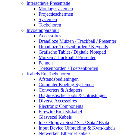
Interactieve Presentatie
Montagesystemen
Projectieschermen
Systemen
Toebehoren
Invoerapparatuur
Accessoires
Draadloze Muizen / Trackball / Presenter
Draadloze Toetsenborden / Keypads
Grafische Tablet / Digitale Notepad
Muizen / Trackball / Presenter
Pennen
Toetsenborden / Toetsenborden
Kabels En Toebehoren
Afstandsbedieningen
Computer Koeling Systemen
Converters & Adapters
Diagnostische Tools & Uitrustingen
Diverse Accessoires
Electronic Components
Firewire En Usb-kabel
Glasvezel Kabels
Ide / Floppy / Scsi / Sas / Sata / Esata
Input Device Uitbreiding & Kvm-kabels
Netwerken Ethernet-kabels