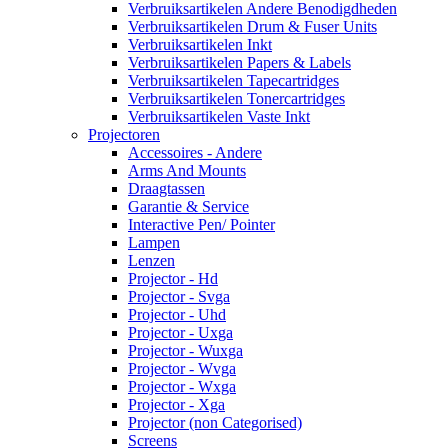
Verbruiksartikelen Andere Benodigdheden
Verbruiksartikelen Drum & Fuser Units
Verbruiksartikelen Inkt
Verbruiksartikelen Papers & Labels
Verbruiksartikelen Tapecartridges
Verbruiksartikelen Tonercartridges
Verbruiksartikelen Vaste Inkt
Projectoren
Accessoires - Andere
Arms And Mounts
Draagtassen
Garantie & Service
Interactive Pen/ Pointer
Lampen
Lenzen
Projector - Hd
Projector - Svga
Projector - Uhd
Projector - Uxga
Projector - Wuxga
Projector - Wvga
Projector - Wxga
Projector - Xga
Projector (non Categorised)
Screens