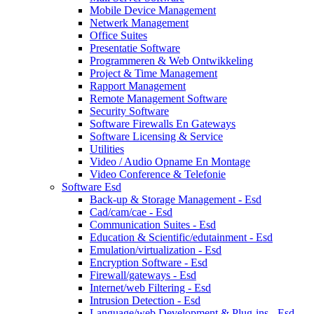
Mobile Device Management
Netwerk Management
Office Suites
Presentatie Software
Programmeren & Web Ontwikkeling
Project & Time Management
Rapport Management
Remote Management Software
Security Software
Software Firewalls En Gateways
Software Licensing & Service
Utilities
Video / Audio Opname En Montage
Video Conference & Telefonie
Software Esd
Back-up & Storage Management - Esd
Cad/cam/cae - Esd
Communication Suites - Esd
Education & Scientific/edutainment - Esd
Emulation/virtualization - Esd
Encryption Software - Esd
Firewall/gateways - Esd
Internet/web Filtering - Esd
Intrusion Detection - Esd
Language/web Development & Plug-ins - Esd