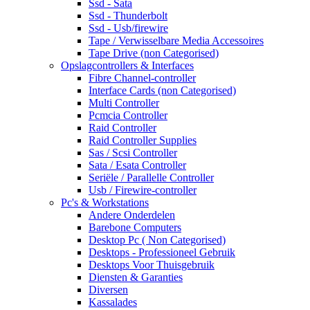
Ssd - Sata
Ssd - Thunderbolt
Ssd - Usb/firewire
Tape / Verwisselbare Media Accessoires
Tape Drive (non Categorised)
Opslagcontrollers & Interfaces
Fibre Channel-controller
Interface Cards (non Categorised)
Multi Controller
Pcmcia Controller
Raid Controller
Raid Controller Supplies
Sas / Scsi Controller
Sata / Esata Controller
Seriële / Parallelle Controller
Usb / Firewire-controller
Pc's & Workstations
Andere Onderdelen
Barebone Computers
Desktop Pc ( Non Categorised)
Desktops - Professioneel Gebruik
Desktops Voor Thuisgebruik
Diensten & Garanties
Diversen
Kassalades