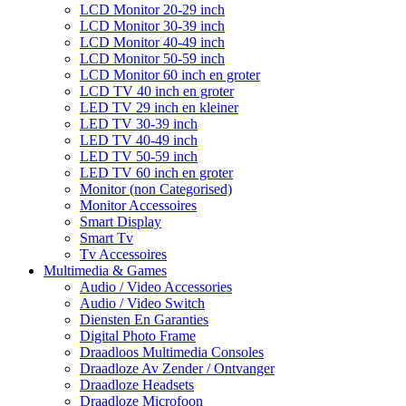
LCD Monitor 20-29 inch
LCD Monitor 30-39 inch
LCD Monitor 40-49 inch
LCD Monitor 50-59 inch
LCD Monitor 60 inch en groter
LCD TV 40 inch en groter
LED TV 29 inch en kleiner
LED TV 30-39 inch
LED TV 40-49 inch
LED TV 50-59 inch
LED TV 60 inch en groter
Monitor (non Categorised)
Monitor Accessoires
Smart Display
Smart Tv
Tv Accessoires
Multimedia & Games
Audio / Video Accessories
Audio / Video Switch
Diensten En Garanties
Digital Photo Frame
Draadloos Multimedia Consoles
Draadloze Av Zender / Ontvanger
Draadloze Headsets
Draadloze Microfoon