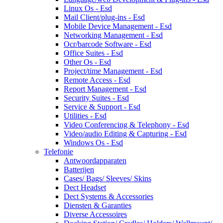
Linux Os - Esd
Mail Client/plug-ins - Esd
Mobile Device Management - Esd
Networking Management - Esd
Ocr/barcode Software - Esd
Office Suites - Esd
Other Os - Esd
Project/time Management - Esd
Remote Access - Esd
Report Management - Esd
Security Suites - Esd
Service & Support - Esd
Utilities - Esd
Video Conferencing & Telephony - Esd
Video/audio Editing & Capturing - Esd
Windows Os - Esd
Telefonie
Antwoordapparaten
Batterijen
Cases/ Bags/ Sleeves/ Skins
Dect Headset
Dect Systems & Accessories
Diensten & Garanties
Diverse Accessoires