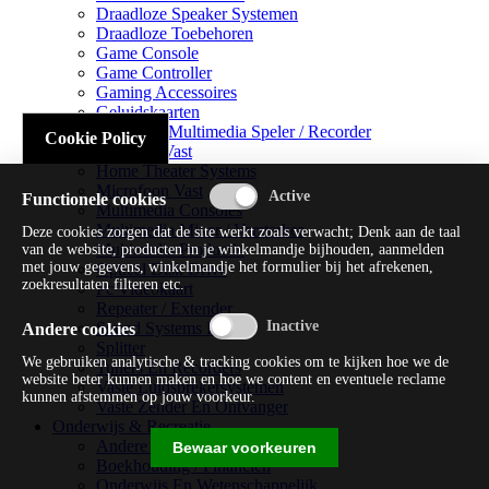
Draadloze Speaker Systemen
Draadloze Toebehoren
Game Console
Game Controller
Gaming Accessoires
Geluidskaarten
Handheld Multimedia Speler / Recorder
Cookie Policy
Headsets Vast
Home Theater Systems
Microfoon Vast
Functionele cookies
Multimedia Consoles
Multimedia Mixer / Versterker
Deze cookies zorgen dat de site werkt zoals verwacht; Denk aan de taal
Multimedia Productie
van de website, producten in je winkelmandje bijhouden, aanmelden
met jouw gegevens, winkelmandje het formulier bij het afrekenen,
Optical Disk Drive
zoekresultaten filteren etc.
Pc Videokaart
Repeater / Extender
Sound Systems Hi-fi
Andere cookies
Splitter
We gebruiken analytische & tracking cookies om te kijken hoe we de
Tuners En Recorders
website beter kunnen maken en hoe we content en eventuele reclame
Vaste Luidsprekersystemen
kunnen afstemmen op jouw voorkeur.
Vaste Zender En Ontvanger
Onderwijs & Recreatie
Andere Beveiligingssoftware
Bewaar voorkeuren
Boekhouding / Financiën
Onderwijs En Wetenschappelijk