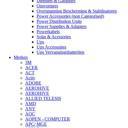
Diensten & Garanties
Omvormers
Overspanning Bescherming & Stabilisatoren
Power Accessories (non Categorised)
Power Distribution Units
Power Supplies & Adapters
Powerkabels
Solar & Acessories
Ups
Ups Accessoires
Ups Vervangingsbatterijen
Merken
3M
ACER
ACT
Activ
ADOBE
AEROHIVE
AEROHIVE
ALLIED TELESIS
AMD
ANY
AOC
AOPEN - COMPUTER
APC/ MGE