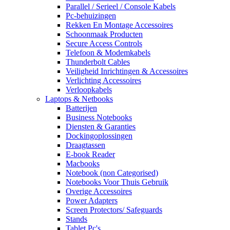
Parallel / Serieel / Console Kabels
Pc-behuizingen
Rekken En Montage Accessoires
Schoonmaak Producten
Secure Access Controls
Telefoon & Modemkabels
Thunderbolt Cables
Veiligheid Inrichtingen & Accessoires
Verlichting Accessoires
Verloopkabels
Laptops & Netbooks
Batterijen
Business Notebooks
Diensten & Garanties
Dockingoplossingen
Draagtassen
E-book Reader
Macbooks
Notebook (non Categorised)
Notebooks Voor Thuis Gebruik
Overige Accessoires
Power Adapters
Screen Protectors/ Safeguards
Stands
Tablet Pc's