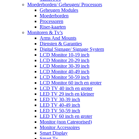
Moederborden/ Geheugen/ Processors
Geheugen Modules
Moederborden
Processoren
Riser-kaarten
Monitoren & Tv’s
Arms And Mounts
Diensten & Garanties
Digital Signage/ Signage System
LCD Monitor 10-19 inch
LCD Monitor 20-29 inch
LCD Monitor 30-39 inch
LCD Monitor 40-49 inch
LCD Monitor 50-59 inch
LCD Monitor 60 inch en groter
LCD TV 40 inch en groter
LED TV 29 inch en kleiner
LED TV 30-39 inch
LED TV 40-49 inch
LED TV 50-59 inch
LED TV 60 inch en groter
Monitor (non Categorised)
Monitor Accessoires
Smart Display
Smart Tv