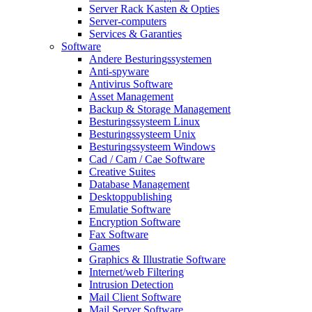
Server Rack Kasten & Opties
Server-computers
Services & Garanties
Software
Andere Besturingssystemen
Anti-spyware
Antivirus Software
Asset Management
Backup & Storage Management
Besturingssysteem Linux
Besturingssysteem Unix
Besturingssysteem Windows
Cad / Cam / Cae Software
Creative Suites
Database Management
Desktoppublishing
Emulatie Software
Encryption Software
Fax Software
Games
Graphics & Illustratie Software
Internet/web Filtering
Intrusion Detection
Mail Client Software
Mail Server Software