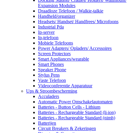
Docking Station/ Cradles/ Holders/ Wallmount/
Expansion Modules
Draadloze Telefoon / Walkie-talkie
Handheld/organizer
Headsets/ Handset/ Handfrees/ Microfoons
Industrial Pda
Ip-server
Ip-telefoon
Mobiele Telefoons
Power Adapters/ Opladers/ Accessoires
Screen Protectors
Smart Appliances/wearable
Smart Phones
Speaker Phone
Stylus Pens
Vaste Telefoon
Videoconferentie Apparatuur
Ups & Stroombescherming
Acculaders
Automatic Power Omschakelautomaten
Batteries - Button Cells - Lithium
Batteries - Rechargeable Standard (li-ion)
Batteries - Rechargeable Standard (nimh)
Batterijen
Circuit Breakers & Zekeringen