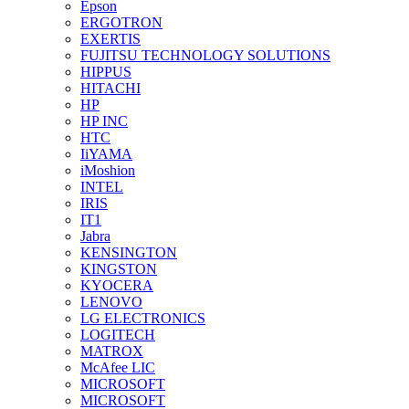
Epson
ERGOTRON
EXERTIS
FUJITSU TECHNOLOGY SOLUTIONS
HIPPUS
HITACHI
HP
HP INC
HTC
IiYAMA
iMoshion
INTEL
IRIS
IT1
Jabra
KENSINGTON
KINGSTON
KYOCERA
LENOVO
LG ELECTRONICS
LOGITECH
MATROX
McAfee LIC
MICROSOFT
MICROSOFT