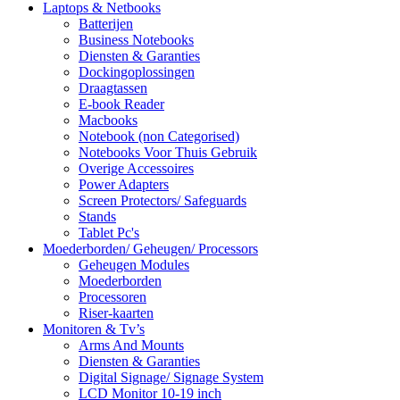
Laptops & Netbooks
Batterijen
Business Notebooks
Diensten & Garanties
Dockingoplossingen
Draagtassen
E-book Reader
Macbooks
Notebook (non Categorised)
Notebooks Voor Thuis Gebruik
Overige Accessoires
Power Adapters
Screen Protectors/ Safeguards
Stands
Tablet Pc's
Moederborden/ Geheugen/ Processors
Geheugen Modules
Moederborden
Processoren
Riser-kaarten
Monitoren & Tv’s
Arms And Mounts
Diensten & Garanties
Digital Signage/ Signage System
LCD Monitor 10-19 inch