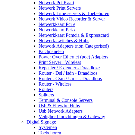
Netwerk Pci Kaart
Netwerk Print Servers
Netwerk Time-servers & Toebehoren
Netwerk Video Recorder & Server
Netwerkkaart Pci-e
Netwerkkaart Pci-x
Netwerkkaart Pcmcia & Expresscard
Netwerk-switches & Hubs
Network Adapters (non Categorised)
Patchpanelen
Power Over Ethernet (poe) Adapters
Print Server - Wireless
Repeater / Extender - Draadloze
Router - Dsl / Isdn - Draadloos
Router - Gsm / Umts - Draadloos
Router - Wireless
Routers
Splitters
Terminal & Console Servers
Usb & Firewire Hubs
Usb Network Adapters
Veiligheid Inrichtingen & Gateway
Digital Signage
Systemen
Toebehoren