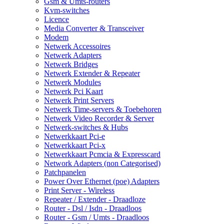
Gsm & Umts-routers
Kvm-switches
Licence
Media Converter & Transceiver
Modem
Netwerk Accessoires
Netwerk Adapters
Netwerk Bridges
Netwerk Extender & Repeater
Netwerk Modules
Netwerk Pci Kaart
Netwerk Print Servers
Netwerk Time-servers & Toebehoren
Netwerk Video Recorder & Server
Netwerk-switches & Hubs
Netwerkkaart Pci-e
Netwerkkaart Pci-x
Netwerkkaart Pcmcia & Expresscard
Network Adapters (non Categorised)
Patchpanelen
Power Over Ethernet (poe) Adapters
Print Server - Wireless
Repeater / Extender - Draadloze
Router - Dsl / Isdn - Draadloos
Router - Gsm / Umts - Draadloos