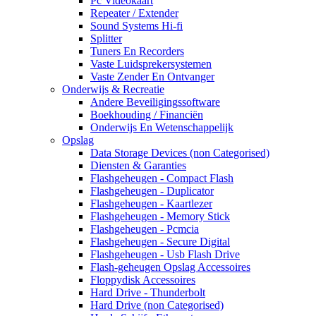
Pc Videokaart
Repeater / Extender
Sound Systems Hi-fi
Splitter
Tuners En Recorders
Vaste Luidsprekersystemen
Vaste Zender En Ontvanger
Onderwijs & Recreatie
Andere Beveiligingssoftware
Boekhouding / Financiën
Onderwijs En Wetenschappelijk
Opslag
Data Storage Devices (non Categorised)
Diensten & Garanties
Flashgeheugen - Compact Flash
Flashgeheugen - Duplicator
Flashgeheugen - Kaartlezer
Flashgeheugen - Memory Stick
Flashgeheugen - Pcmcia
Flashgeheugen - Secure Digital
Flashgeheugen - Usb Flash Drive
Flash-geheugen Opslag Accessoires
Floppydisk Accessoires
Hard Drive - Thunderbolt
Hard Drive (non Categorised)