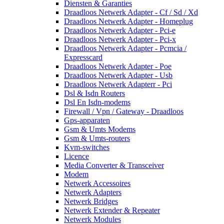
Diensten & Garanties
Draadloos Netwerk Adapter - Cf / Sd / Xd
Draadloos Netwerk Adapter - Homeplug
Draadloos Netwerk Adapter - Pci-e
Draadloos Netwerk Adapter - Pci-x
Draadloos Netwerk Adapter - Pcmcia /
Expresscard
Draadloos Netwerk Adapter - Poe
Draadloos Netwerk Adapter - Usb
Draadloos Netwerk Adapterr - Pci
Dsl & Isdn Routers
Dsl En Isdn-modems
Firewall / Vpn / Gateway - Draadloos
Gps-apparaten
Gsm & Umts Modems
Gsm & Umts-routers
Kvm-switches
Licence
Media Converter & Transceiver
Modem
Netwerk Accessoires
Netwerk Adapters
Netwerk Bridges
Netwerk Extender & Repeater
Netwerk Modules