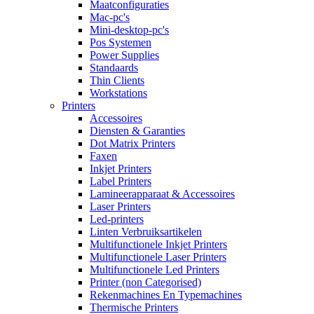
Maatconfiguraties
Mac-pc's
Mini-desktop-pc's
Pos Systemen
Power Supplies
Standaards
Thin Clients
Workstations
Printers
Accessoires
Diensten & Garanties
Dot Matrix Printers
Faxen
Inkjet Printers
Label Printers
Lamineerapparaat & Accessoires
Laser Printers
Led-printers
Linten Verbruiksartikelen
Multifunctionele Inkjet Printers
Multifunctionele Laser Printers
Multifunctionele Led Printers
Printer (non Categorised)
Rekenmachines En Typemachines
Thermische Printers