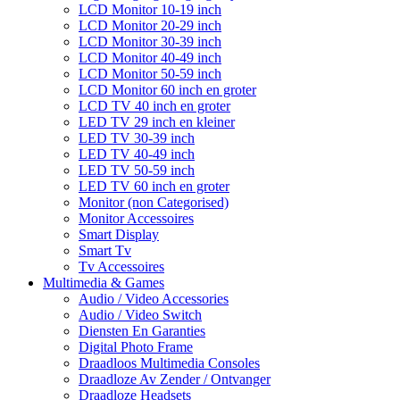
LCD Monitor 10-19 inch
LCD Monitor 20-29 inch
LCD Monitor 30-39 inch
LCD Monitor 40-49 inch
LCD Monitor 50-59 inch
LCD Monitor 60 inch en groter
LCD TV 40 inch en groter
LED TV 29 inch en kleiner
LED TV 30-39 inch
LED TV 40-49 inch
LED TV 50-59 inch
LED TV 60 inch en groter
Monitor (non Categorised)
Monitor Accessoires
Smart Display
Smart Tv
Tv Accessoires
Multimedia & Games
Audio / Video Accessories
Audio / Video Switch
Diensten En Garanties
Digital Photo Frame
Draadloos Multimedia Consoles
Draadloze Av Zender / Ontvanger
Draadloze Headsets