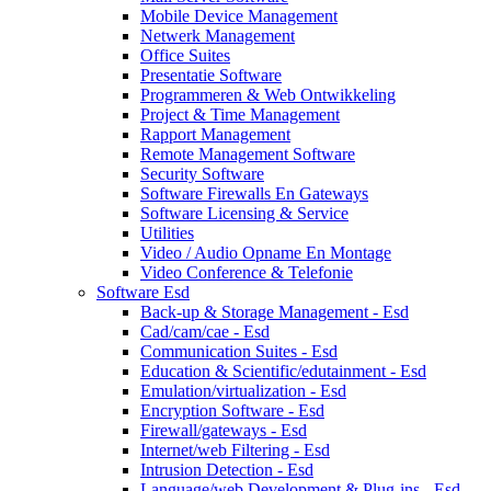
Mobile Device Management
Netwerk Management
Office Suites
Presentatie Software
Programmeren & Web Ontwikkeling
Project & Time Management
Rapport Management
Remote Management Software
Security Software
Software Firewalls En Gateways
Software Licensing & Service
Utilities
Video / Audio Opname En Montage
Video Conference & Telefonie
Software Esd
Back-up & Storage Management - Esd
Cad/cam/cae - Esd
Communication Suites - Esd
Education & Scientific/edutainment - Esd
Emulation/virtualization - Esd
Encryption Software - Esd
Firewall/gateways - Esd
Internet/web Filtering - Esd
Intrusion Detection - Esd
Language/web Development & Plug-ins - Esd