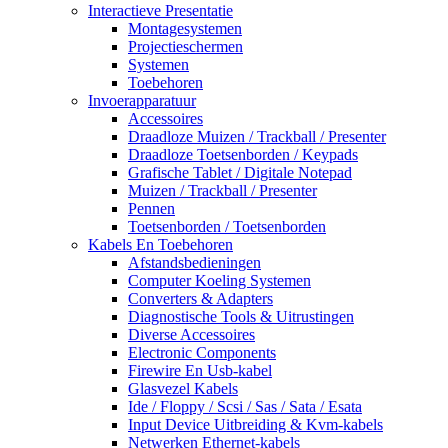
Interactieve Presentatie
Montagesystemen
Projectieschermen
Systemen
Toebehoren
Invoerapparatuur
Accessoires
Draadloze Muizen / Trackball / Presenter
Draadloze Toetsenborden / Keypads
Grafische Tablet / Digitale Notepad
Muizen / Trackball / Presenter
Pennen
Toetsenborden / Toetsenborden
Kabels En Toebehoren
Afstandsbedieningen
Computer Koeling Systemen
Converters & Adapters
Diagnostische Tools & Uitrustingen
Diverse Accessoires
Electronic Components
Firewire En Usb-kabel
Glasvezel Kabels
Ide / Floppy / Scsi / Sas / Sata / Esata
Input Device Uitbreiding & Kvm-kabels
Netwerken Ethernet-kabels