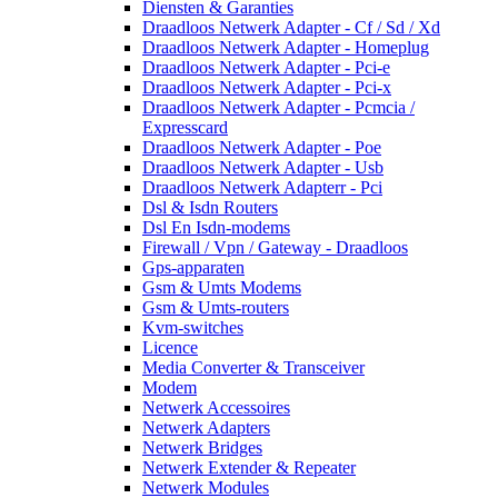
Diensten & Garanties
Draadloos Netwerk Adapter - Cf / Sd / Xd
Draadloos Netwerk Adapter - Homeplug
Draadloos Netwerk Adapter - Pci-e
Draadloos Netwerk Adapter - Pci-x
Draadloos Netwerk Adapter - Pcmcia /
Expresscard
Draadloos Netwerk Adapter - Poe
Draadloos Netwerk Adapter - Usb
Draadloos Netwerk Adapterr - Pci
Dsl & Isdn Routers
Dsl En Isdn-modems
Firewall / Vpn / Gateway - Draadloos
Gps-apparaten
Gsm & Umts Modems
Gsm & Umts-routers
Kvm-switches
Licence
Media Converter & Transceiver
Modem
Netwerk Accessoires
Netwerk Adapters
Netwerk Bridges
Netwerk Extender & Repeater
Netwerk Modules