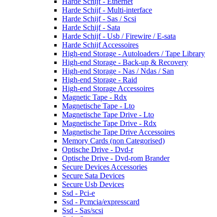
Harde Schijf - Ethernet
Harde Schijf - Multi-interface
Harde Schijf - Sas / Scsi
Harde Schijf - Sata
Harde Schijf - Usb / Firewire / E-sata
Harde Schijf Accessoires
High-end Storage - Autoloaders / Tape Library
High-end Storage - Back-up & Recovery
High-end Storage - Nas / Ndas / San
High-end Storage - Raid
High-end Storage Accessoires
Magnetic Tape - Rdx
Magnetische Tape - Lto
Magnetische Tape Drive - Lto
Magnetische Tape Drive - Rdx
Magnetische Tape Drive Accessoires
Memory Cards (non Categorised)
Optische Drive - Dvd-r
Optische Drive - Dvd-rom Brander
Secure Devices Accessories
Secure Sata Devices
Secure Usb Devices
Ssd - Pci-e
Ssd - Pcmcia/expresscard
Ssd - Sas/scsi