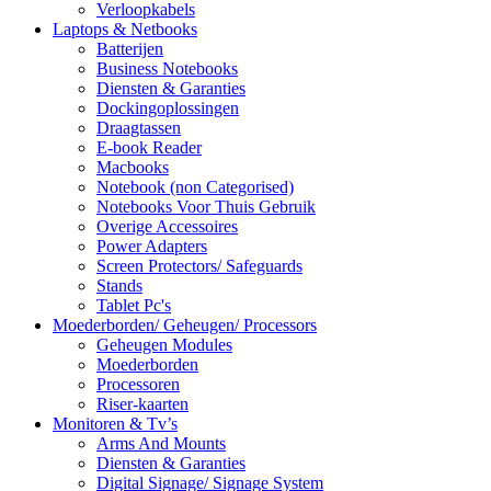
Verloopkabels
Laptops & Netbooks
Batterijen
Business Notebooks
Diensten & Garanties
Dockingoplossingen
Draagtassen
E-book Reader
Macbooks
Notebook (non Categorised)
Notebooks Voor Thuis Gebruik
Overige Accessoires
Power Adapters
Screen Protectors/ Safeguards
Stands
Tablet Pc's
Moederborden/ Geheugen/ Processors
Geheugen Modules
Moederborden
Processoren
Riser-kaarten
Monitoren & Tv’s
Arms And Mounts
Diensten & Garanties
Digital Signage/ Signage System