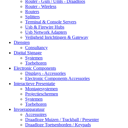
Router - Gsm / Umts - Draadloos
Router - Wireless
Routers
Splitters
Terminal & Console Servers
Usb & Firewire Hubs
Usb Network Adapters
Veiligheid Inrichtingen & Gateway
Diensten
Consultancy
Digital Signage
Systemen
Toebehoren
Electronic Components
Displays - Accessories
Electronic Components Accessories
Interactieve Presentatie
Montagesystemen
Projectieschermen
Systemen
Toebehoren
Invoerapparatuur
Accessoires
Draadloze Muizen / Trackball / Presenter
Draadloze Toetsenborden / Keypads