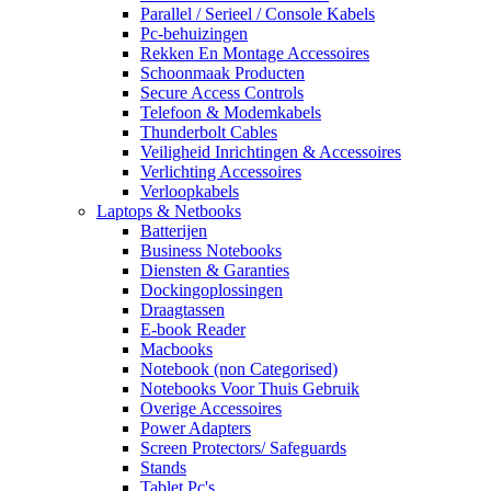
Parallel / Serieel / Console Kabels
Pc-behuizingen
Rekken En Montage Accessoires
Schoonmaak Producten
Secure Access Controls
Telefoon & Modemkabels
Thunderbolt Cables
Veiligheid Inrichtingen & Accessoires
Verlichting Accessoires
Verloopkabels
Laptops & Netbooks
Batterijen
Business Notebooks
Diensten & Garanties
Dockingoplossingen
Draagtassen
E-book Reader
Macbooks
Notebook (non Categorised)
Notebooks Voor Thuis Gebruik
Overige Accessoires
Power Adapters
Screen Protectors/ Safeguards
Stands
Tablet Pc's