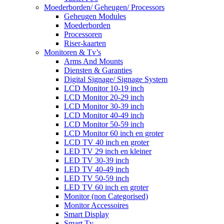
Moederborden/ Geheugen/ Processors
Geheugen Modules
Moederborden
Processoren
Riser-kaarten
Monitoren & Tv’s
Arms And Mounts
Diensten & Garanties
Digital Signage/ Signage System
LCD Monitor 10-19 inch
LCD Monitor 20-29 inch
LCD Monitor 30-39 inch
LCD Monitor 40-49 inch
LCD Monitor 50-59 inch
LCD Monitor 60 inch en groter
LCD TV 40 inch en groter
LED TV 29 inch en kleiner
LED TV 30-39 inch
LED TV 40-49 inch
LED TV 50-59 inch
LED TV 60 inch en groter
Monitor (non Categorised)
Monitor Accessoires
Smart Display
Smart Tv