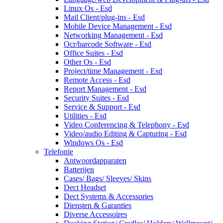
Linux Os - Esd
Mail Client/plug-ins - Esd
Mobile Device Management - Esd
Networking Management - Esd
Ocr/barcode Software - Esd
Office Suites - Esd
Other Os - Esd
Project/time Management - Esd
Remote Access - Esd
Report Management - Esd
Security Suites - Esd
Service & Support - Esd
Utilities - Esd
Video Conferencing & Telephony - Esd
Video/audio Editing & Capturing - Esd
Windows Os - Esd
Telefonie
Antwoordapparaten
Batterijen
Cases/ Bags/ Sleeves/ Skins
Dect Headset
Dect Systems & Accessories
Diensten & Garanties
Diverse Accessoires