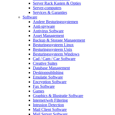
Server Rack Kasten & Opties
Server-computers
Services & Garanties
Software
Andere Besturingssystemen
Anti-spyware
Antivirus Software
Asset Management
Backup & Storage Management
Besturingssysteem Linux
Besturingssysteem Unix
Besturingssysteem Windows
Cad / Cam / Cae Software
Creative Suites
Database Management
Desktoppublishing
Emulatie Software
Encryption Software
Fax Software
Games
Graphics & Illustratie Software
Internet/web Filtering
Intrusion Detection
Mail Client Software
Mail Server Software