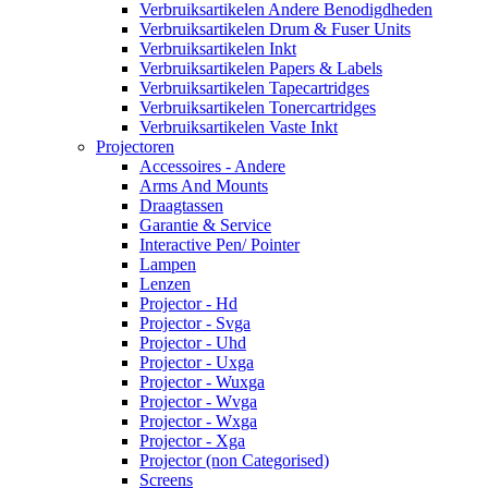
Verbruiksartikelen Andere Benodigdheden
Verbruiksartikelen Drum & Fuser Units
Verbruiksartikelen Inkt
Verbruiksartikelen Papers & Labels
Verbruiksartikelen Tapecartridges
Verbruiksartikelen Tonercartridges
Verbruiksartikelen Vaste Inkt
Projectoren
Accessoires - Andere
Arms And Mounts
Draagtassen
Garantie & Service
Interactive Pen/ Pointer
Lampen
Lenzen
Projector - Hd
Projector - Svga
Projector - Uhd
Projector - Uxga
Projector - Wuxga
Projector - Wvga
Projector - Wxga
Projector - Xga
Projector (non Categorised)
Screens