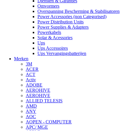
Diensten & Garanties
Omvormers
Overspanning Bescherming & Stabilisatoren
Power Accessories (non Categorised)
Power Distribution Units
Power Supplies & Adapters
Powerkabels
Solar & Acessories
Ups
Ups Accessoires
Ups Vervangingsbatterijen
Merken
3M
ACER
ACT
Activ
ADOBE
AEROHIVE
AEROHIVE
ALLIED TELESIS
AMD
ANY
AOC
AOPEN - COMPUTER
APC/ MGE