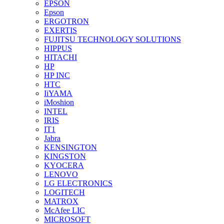
EPSON
Epson
ERGOTRON
EXERTIS
FUJITSU TECHNOLOGY SOLUTIONS
HIPPUS
HITACHI
HP
HP INC
HTC
IiYAMA
iMoshion
INTEL
IRIS
IT1
Jabra
KENSINGTON
KINGSTON
KYOCERA
LENOVO
LG ELECTRONICS
LOGITECH
MATROX
McAfee LIC
MICROSOFT