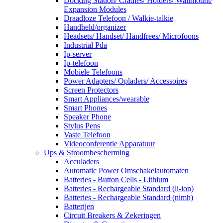
Docking Station/ Cradles/ Holders/ Wallmount/
Expansion Modules
Draadloze Telefoon / Walkie-talkie
Handheld/organizer
Headsets/ Handset/ Handfrees/ Microfoons
Industrial Pda
Ip-server
Ip-telefoon
Mobiele Telefoons
Power Adapters/ Opladers/ Accessoires
Screen Protectors
Smart Appliances/wearable
Smart Phones
Speaker Phone
Stylus Pens
Vaste Telefoon
Videoconferentie Apparatuur
Ups & Stroombescherming
Acculaders
Automatic Power Omschakelautomaten
Batteries - Button Cells - Lithium
Batteries - Rechargeable Standard (li-ion)
Batteries - Rechargeable Standard (nimh)
Batterijen
Circuit Breakers & Zekeringen