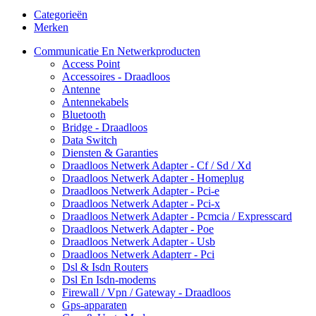
Categorieën
Merken
Communicatie En Netwerkproducten
Access Point
Accessoires - Draadloos
Antenne
Antennekabels
Bluetooth
Bridge - Draadloos
Data Switch
Diensten & Garanties
Draadloos Netwerk Adapter - Cf / Sd / Xd
Draadloos Netwerk Adapter - Homeplug
Draadloos Netwerk Adapter - Pci-e
Draadloos Netwerk Adapter - Pci-x
Draadloos Netwerk Adapter - Pcmcia / Expresscard
Draadloos Netwerk Adapter - Poe
Draadloos Netwerk Adapter - Usb
Draadloos Netwerk Adapterr - Pci
Dsl & Isdn Routers
Dsl En Isdn-modems
Firewall / Vpn / Gateway - Draadloos
Gps-apparaten