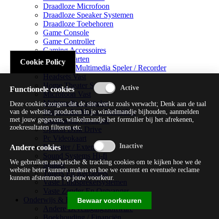
Draadloze Microfoon
Draadloze Speaker Systemen
Draadloze Toebehoren
Game Console
Game Controller
Gaming Accessoires
Geluidskaarten
Cookie Policy
Handheld Multimedia Speler / Recorder
Headsets Vast
Home Theater Systems
Functionele cookies
Microfoon Vast
Multimedia Consoles
Deze cookies zorgen dat de site werkt zoals verwacht; Denk aan de taal
Multimedia Mixer / Versterker
van de website, producten in je winkelmandje bijhouden, aanmelden
met jouw gegevens, winkelmandje het formulier bij het afrekenen,
Multimedia Productie
zoekresultaten filteren etc.
Optical Disk Drive
Pc Videokaart
Repeater / Extender
Andere cookies
Sound Systems Hi-fi
We gebruiken analytische & tracking cookies om te kijken hoe we de
Splitter
website beter kunnen maken en hoe we content en eventuele reclame
Tuners En Recorders
kunnen afstemmen op jouw voorkeur.
Vaste Luidsprekersystemen
Vaste Zender En Ontvanger
Onderwijs & Recreatie
Bewaar voorkeuren
Andere Beveiligingssoftware
Boekhouding / Financiën