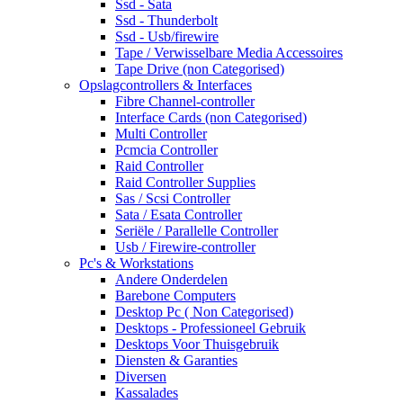
Ssd - Sata
Ssd - Thunderbolt
Ssd - Usb/firewire
Tape / Verwisselbare Media Accessoires
Tape Drive (non Categorised)
Opslagcontrollers & Interfaces
Fibre Channel-controller
Interface Cards (non Categorised)
Multi Controller
Pcmcia Controller
Raid Controller
Raid Controller Supplies
Sas / Scsi Controller
Sata / Esata Controller
Seriële / Parallelle Controller
Usb / Firewire-controller
Pc's & Workstations
Andere Onderdelen
Barebone Computers
Desktop Pc ( Non Categorised)
Desktops - Professioneel Gebruik
Desktops Voor Thuisgebruik
Diensten & Garanties
Diversen
Kassalades