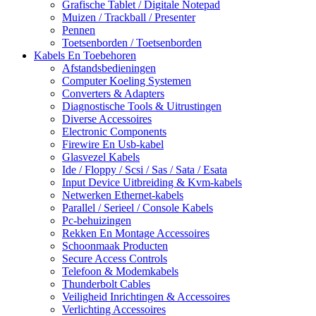
Grafische Tablet / Digitale Notepad
Muizen / Trackball / Presenter
Pennen
Toetsenborden / Toetsenborden
Kabels En Toebehoren
Afstandsbedieningen
Computer Koeling Systemen
Converters & Adapters
Diagnostische Tools & Uitrustingen
Diverse Accessoires
Electronic Components
Firewire En Usb-kabel
Glasvezel Kabels
Ide / Floppy / Scsi / Sas / Sata / Esata
Input Device Uitbreiding & Kvm-kabels
Netwerken Ethernet-kabels
Parallel / Serieel / Console Kabels
Pc-behuizingen
Rekken En Montage Accessoires
Schoonmaak Producten
Secure Access Controls
Telefoon & Modemkabels
Thunderbolt Cables
Veiligheid Inrichtingen & Accessoires
Verlichting Accessoires