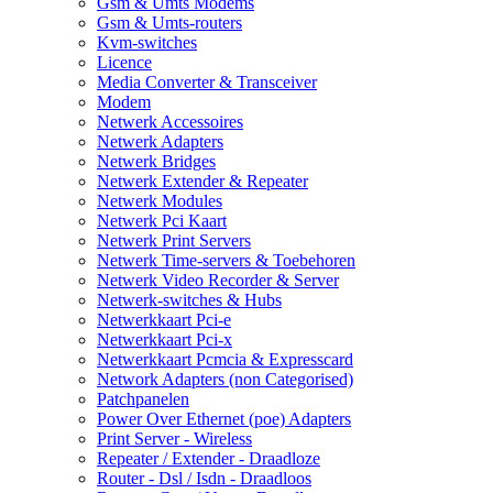
Gsm & Umts Modems
Gsm & Umts-routers
Kvm-switches
Licence
Media Converter & Transceiver
Modem
Netwerk Accessoires
Netwerk Adapters
Netwerk Bridges
Netwerk Extender & Repeater
Netwerk Modules
Netwerk Pci Kaart
Netwerk Print Servers
Netwerk Time-servers & Toebehoren
Netwerk Video Recorder & Server
Netwerk-switches & Hubs
Netwerkkaart Pci-e
Netwerkkaart Pci-x
Netwerkkaart Pcmcia & Expresscard
Network Adapters (non Categorised)
Patchpanelen
Power Over Ethernet (poe) Adapters
Print Server - Wireless
Repeater / Extender - Draadloze
Router - Dsl / Isdn - Draadloos