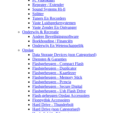
Pc Videokaart
Repeater / Extender
Sound Systems Hi-fi
Splitter
Tuners En Recorders
Vaste Luidsprekersystemen
Vaste Zender En Ontvanger
Onderwijs & Recreatie
Andere Beveiligingssoftware
Boekhouding / Financiën
Onderwijs En Wetenschappelijk
Opslag
Data Storage Devices (non Categorised)
Diensten & Garanties
Flashgeheugen - Compact Flash
Flashgeheugen - Duplicator
Flashgeheugen - Kaartlezer
Flashgeheugen - Memory Stick
Flashgeheugen - Pcmcia
Flashgeheugen - Secure Digital
Flashgeheugen - Usb Flash Drive
Flash-geheugen Opslag Accessoires
Floppydisk Accessoires
Hard Drive - Thunderbolt
Hard Drive (non Categorised)