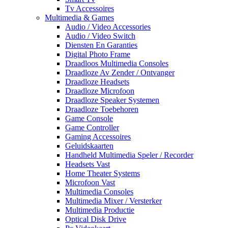
Tv Accessoires
Multimedia & Games
Audio / Video Accessories
Audio / Video Switch
Diensten En Garanties
Digital Photo Frame
Draadloos Multimedia Consoles
Draadloze Av Zender / Ontvanger
Draadloze Headsets
Draadloze Microfoon
Draadloze Speaker Systemen
Draadloze Toebehoren
Game Console
Game Controller
Gaming Accessoires
Geluidskaarten
Handheld Multimedia Speler / Recorder
Headsets Vast
Home Theater Systems
Microfoon Vast
Multimedia Consoles
Multimedia Mixer / Versterker
Multimedia Productie
Optical Disk Drive