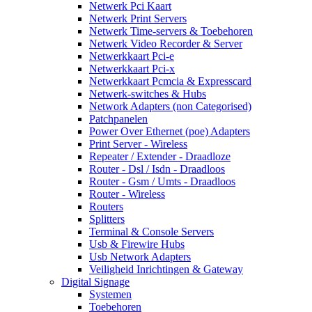
Netwerk Pci Kaart
Netwerk Print Servers
Netwerk Time-servers & Toebehoren
Netwerk Video Recorder & Server
Netwerkkaart Pci-e
Netwerkkaart Pci-x
Netwerkkaart Pcmcia & Expresscard
Netwerk-switches & Hubs
Network Adapters (non Categorised)
Patchpanelen
Power Over Ethernet (poe) Adapters
Print Server - Wireless
Repeater / Extender - Draadloze
Router - Dsl / Isdn - Draadloos
Router - Gsm / Umts - Draadloos
Router - Wireless
Routers
Splitters
Terminal & Console Servers
Usb & Firewire Hubs
Usb Network Adapters
Veiligheid Inrichtingen & Gateway
Digital Signage
Systemen
Toebehoren