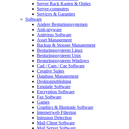
Server Rack Kasten & Opties
Server-computers
Services & Garanties
Software
Andere Besturingssystemen
Anti-spyware
Antivirus Software
Asset Management
Backup & Storage Management
Besturingssysteem Linux
Besturingssysteem Unix
Besturingssysteem Windows
Cad / Cam / Cae Software
Creative Suites
Database Management
Desktoppublishing
Emulatie Software
Encryption Software
Fax Software
Games
Graphics & Illustratie Software
Internet/web Filtering
Intrusion Detection
Mail Client Software
Mail Server Software