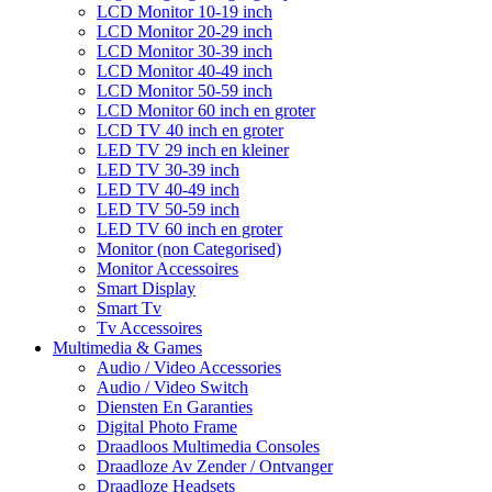
LCD Monitor 10-19 inch
LCD Monitor 20-29 inch
LCD Monitor 30-39 inch
LCD Monitor 40-49 inch
LCD Monitor 50-59 inch
LCD Monitor 60 inch en groter
LCD TV 40 inch en groter
LED TV 29 inch en kleiner
LED TV 30-39 inch
LED TV 40-49 inch
LED TV 50-59 inch
LED TV 60 inch en groter
Monitor (non Categorised)
Monitor Accessoires
Smart Display
Smart Tv
Tv Accessoires
Multimedia & Games
Audio / Video Accessories
Audio / Video Switch
Diensten En Garanties
Digital Photo Frame
Draadloos Multimedia Consoles
Draadloze Av Zender / Ontvanger
Draadloze Headsets