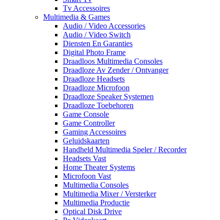
Tv Accessoires
Multimedia & Games
Audio / Video Accessories
Audio / Video Switch
Diensten En Garanties
Digital Photo Frame
Draadloos Multimedia Consoles
Draadloze Av Zender / Ontvanger
Draadloze Headsets
Draadloze Microfoon
Draadloze Speaker Systemen
Draadloze Toebehoren
Game Console
Game Controller
Gaming Accessoires
Geluidskaarten
Handheld Multimedia Speler / Recorder
Headsets Vast
Home Theater Systems
Microfoon Vast
Multimedia Consoles
Multimedia Mixer / Versterker
Multimedia Productie
Optical Disk Drive