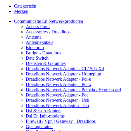
Categorieën
Merken
Communicatie En Netwerkproducten
Access Point
Accessoires - Draadloos
Antenne
Antennekabels
Bluetooth
Bridge - Draadloos
Data Switch
Diensten & Garanties
Draadloos Netwerk Adapter - Cf / Sd / Xd
Draadloos Netwerk Adapter - Homeplug
Draadloos Netwerk Adapter - Pci-e
Draadloos Netwerk Adapter - Pci-x
Draadloos Netwerk Adapter - Pcmcia / Expresscard
Draadloos Netwerk Adapter - Poe
Draadloos Netwerk Adapter - Usb
Draadloos Netwerk Adapterr - Pci
Dsl & Isdn Routers
Dsl En Isdn-modems
Firewall / Vpn / Gateway - Draadloos
Gps-apparaten