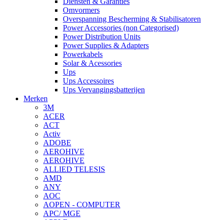
Diensten & Garanties
Omvormers
Overspanning Bescherming & Stabilisatoren
Power Accessories (non Categorised)
Power Distribution Units
Power Supplies & Adapters
Powerkabels
Solar & Acessories
Ups
Ups Accessoires
Ups Vervangingsbatterijen
Merken
3M
ACER
ACT
Activ
ADOBE
AEROHIVE
AEROHIVE
ALLIED TELESIS
AMD
ANY
AOC
AOPEN - COMPUTER
APC/ MGE