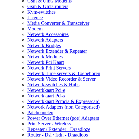
Gsm & Umts Modems
Gsm & Umts-routers
Kvm-switches
Licence
Media Converter & Transceiver
Modem
Netwerk Accessoires
Netwerk Adapters
Netwerk Bridges
Netwerk Extender & Repeater
Netwerk Modules
Netwerk Pci Kaart
Netwerk Print Servers
Netwerk Time-servers & Toebehoren
Netwerk Video Recorder & Server
Netwerk-switches & Hubs
Netwerkkaart Pci-e
Netwerkkaart Pci-x
Netwerkkaart Pcmcia & Expresscard
Network Adapters (non Categorised)
Patchpanelen
Power Over Ethernet (poe) Adapters
Print Server - Wireless
Repeater / Extender - Draadloze
Router - Dsl / Isdn - Draadloos