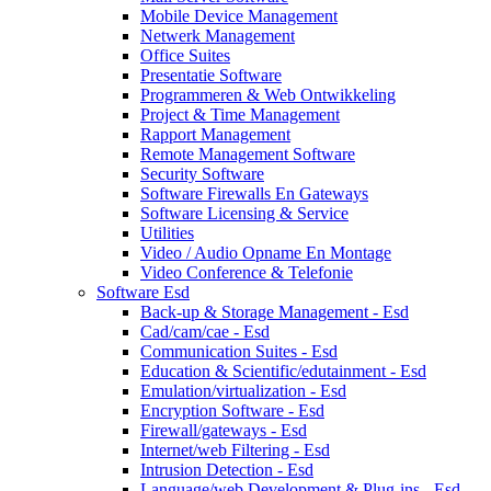
Mobile Device Management
Netwerk Management
Office Suites
Presentatie Software
Programmeren & Web Ontwikkeling
Project & Time Management
Rapport Management
Remote Management Software
Security Software
Software Firewalls En Gateways
Software Licensing & Service
Utilities
Video / Audio Opname En Montage
Video Conference & Telefonie
Software Esd
Back-up & Storage Management - Esd
Cad/cam/cae - Esd
Communication Suites - Esd
Education & Scientific/edutainment - Esd
Emulation/virtualization - Esd
Encryption Software - Esd
Firewall/gateways - Esd
Internet/web Filtering - Esd
Intrusion Detection - Esd
Language/web Development & Plug-ins - Esd