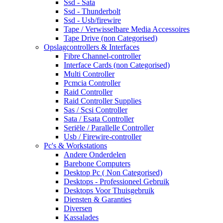
Ssd - Sata
Ssd - Thunderbolt
Ssd - Usb/firewire
Tape / Verwisselbare Media Accessoires
Tape Drive (non Categorised)
Opslagcontrollers & Interfaces
Fibre Channel-controller
Interface Cards (non Categorised)
Multi Controller
Pcmcia Controller
Raid Controller
Raid Controller Supplies
Sas / Scsi Controller
Sata / Esata Controller
Seriële / Parallelle Controller
Usb / Firewire-controller
Pc's & Workstations
Andere Onderdelen
Barebone Computers
Desktop Pc ( Non Categorised)
Desktops - Professioneel Gebruik
Desktops Voor Thuisgebruik
Diensten & Garanties
Diversen
Kassalades