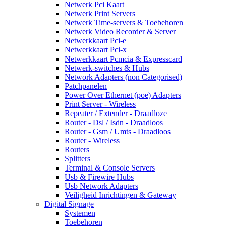
Netwerk Pci Kaart
Netwerk Print Servers
Netwerk Time-servers & Toebehoren
Netwerk Video Recorder & Server
Netwerkkaart Pci-e
Netwerkkaart Pci-x
Netwerkkaart Pcmcia & Expresscard
Netwerk-switches & Hubs
Network Adapters (non Categorised)
Patchpanelen
Power Over Ethernet (poe) Adapters
Print Server - Wireless
Repeater / Extender - Draadloze
Router - Dsl / Isdn - Draadloos
Router - Gsm / Umts - Draadloos
Router - Wireless
Routers
Splitters
Terminal & Console Servers
Usb & Firewire Hubs
Usb Network Adapters
Veiligheid Inrichtingen & Gateway
Digital Signage
Systemen
Toebehoren