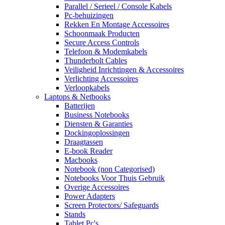
Parallel / Serieel / Console Kabels
Pc-behuizingen
Rekken En Montage Accessoires
Schoonmaak Producten
Secure Access Controls
Telefoon & Modemkabels
Thunderbolt Cables
Veiligheid Inrichtingen & Accessoires
Verlichting Accessoires
Verloopkabels
Laptops & Netbooks
Batterijen
Business Notebooks
Diensten & Garanties
Dockingoplossingen
Draagtassen
E-book Reader
Macbooks
Notebook (non Categorised)
Notebooks Voor Thuis Gebruik
Overige Accessoires
Power Adapters
Screen Protectors/ Safeguards
Stands
Tablet Pc's