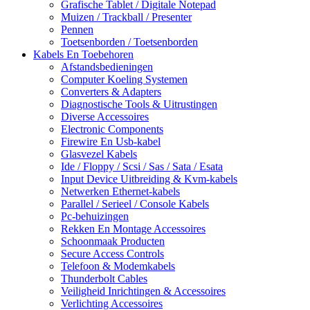
Grafische Tablet / Digitale Notepad
Muizen / Trackball / Presenter
Pennen
Toetsenborden / Toetsenborden
Kabels En Toebehoren
Afstandsbedieningen
Computer Koeling Systemen
Converters & Adapters
Diagnostische Tools & Uitrustingen
Diverse Accessoires
Electronic Components
Firewire En Usb-kabel
Glasvezel Kabels
Ide / Floppy / Scsi / Sas / Sata / Esata
Input Device Uitbreiding & Kvm-kabels
Netwerken Ethernet-kabels
Parallel / Serieel / Console Kabels
Pc-behuizingen
Rekken En Montage Accessoires
Schoonmaak Producten
Secure Access Controls
Telefoon & Modemkabels
Thunderbolt Cables
Veiligheid Inrichtingen & Accessoires
Verlichting Accessoires