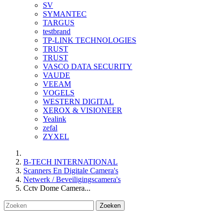
SV
SYMANTEC
TARGUS
testbrand
TP-LINK TECHNOLOGIES
TRUST
TRUST
VASCO DATA SECURITY
VAUDE
VEEAM
VOGELS
WESTERN DIGITAL
XEROX & VISIONEER
Yealink
zefal
ZYXEL
B-TECH INTERNATIONAL
Scanners En Digitale Camera's
Netwerk / Beveiligingscamera's
Cctv Dome Camera...
Zoeken