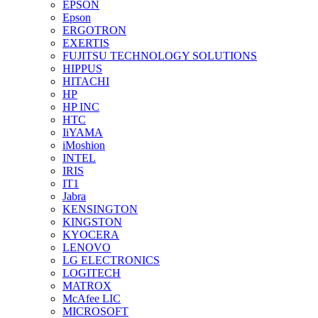
EPSON
Epson
ERGOTRON
EXERTIS
FUJITSU TECHNOLOGY SOLUTIONS
HIPPUS
HITACHI
HP
HP INC
HTC
IiYAMA
iMoshion
INTEL
IRIS
IT1
Jabra
KENSINGTON
KINGSTON
KYOCERA
LENOVO
LG ELECTRONICS
LOGITECH
MATROX
McAfee LIC
MICROSOFT