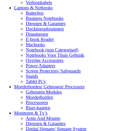
Verloopkabels
Laptops & Netbooks
Batterijen
Business Notebooks
Diensten & Garanties
Dockingoplossingen
Draagtassen
E-book Reader
Macbooks
Notebook (non Categorised)
Notebooks Voor Thuis Gebruik
Overige Accessoires
Power Adapters
Screen Protectors/ Safeguards
Stands
Tablet Pc's
Moederborden/ Geheugen/ Processors
Geheugen Modules
Moederborden
Processoren
Riser-kaarten
Monitoren & Tv’s
Arms And Mounts
Diensten & Garanties
Digital Signage/ Signage System