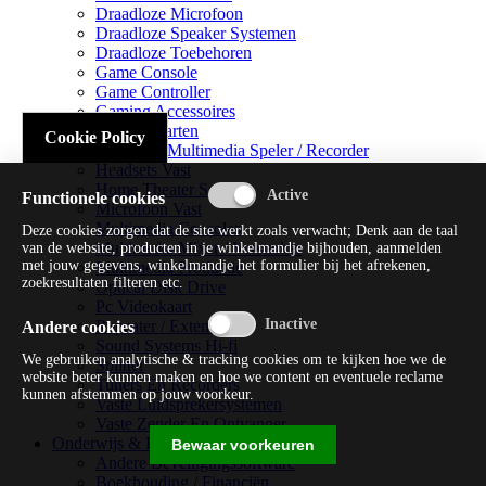
Draadloze Microfoon
Draadloze Speaker Systemen
Draadloze Toebehoren
Game Console
Game Controller
Gaming Accessoires
Geluidskaarten
Cookie Policy
Handheld Multimedia Speler / Recorder
Headsets Vast
Home Theater Systems
Functionele cookies
Microfoon Vast
Multimedia Consoles
Deze cookies zorgen dat de site werkt zoals verwacht; Denk aan de taal
Multimedia Mixer / Versterker
van de website, producten in je winkelmandje bijhouden, aanmelden
met jouw gegevens, winkelmandje het formulier bij het afrekenen,
Multimedia Productie
zoekresultaten filteren etc.
Optical Disk Drive
Pc Videokaart
Repeater / Extender
Andere cookies
Sound Systems Hi-fi
We gebruiken analytische & tracking cookies om te kijken hoe we de
Splitter
website beter kunnen maken en hoe we content en eventuele reclame
Tuners En Recorders
kunnen afstemmen op jouw voorkeur.
Vaste Luidsprekersystemen
Vaste Zender En Ontvanger
Onderwijs & Recreatie
Bewaar voorkeuren
Andere Beveiligingssoftware
Boekhouding / Financiën