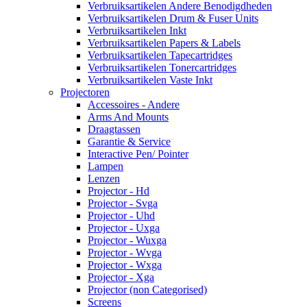
Verbruiksartikelen Andere Benodigdheden
Verbruiksartikelen Drum & Fuser Units
Verbruiksartikelen Inkt
Verbruiksartikelen Papers & Labels
Verbruiksartikelen Tapecartridges
Verbruiksartikelen Tonercartridges
Verbruiksartikelen Vaste Inkt
Projectoren
Accessoires - Andere
Arms And Mounts
Draagtassen
Garantie & Service
Interactive Pen/ Pointer
Lampen
Lenzen
Projector - Hd
Projector - Svga
Projector - Uhd
Projector - Uxga
Projector - Wuxga
Projector - Wvga
Projector - Wxga
Projector - Xga
Projector (non Categorised)
Screens