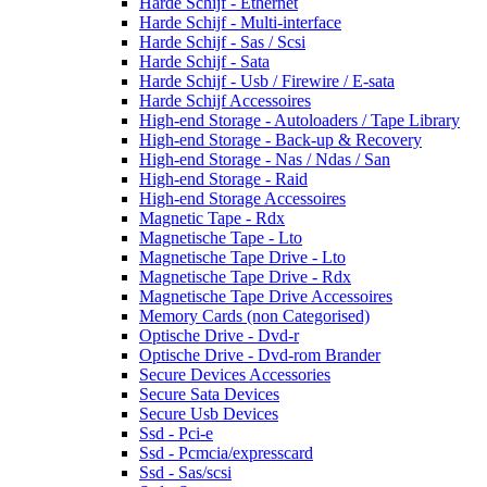
Harde Schijf - Ethernet
Harde Schijf - Multi-interface
Harde Schijf - Sas / Scsi
Harde Schijf - Sata
Harde Schijf - Usb / Firewire / E-sata
Harde Schijf Accessoires
High-end Storage - Autoloaders / Tape Library
High-end Storage - Back-up & Recovery
High-end Storage - Nas / Ndas / San
High-end Storage - Raid
High-end Storage Accessoires
Magnetic Tape - Rdx
Magnetische Tape - Lto
Magnetische Tape Drive - Lto
Magnetische Tape Drive - Rdx
Magnetische Tape Drive Accessoires
Memory Cards (non Categorised)
Optische Drive - Dvd-r
Optische Drive - Dvd-rom Brander
Secure Devices Accessories
Secure Sata Devices
Secure Usb Devices
Ssd - Pci-e
Ssd - Pcmcia/expresscard
Ssd - Sas/scsi