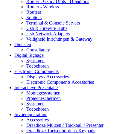
Router - Gsm / Umts - Draadloos
Router - Wireless
Routers
Splitters
Terminal & Console Servers
Usb & Firewire Hubs
Usb Network Adapters
Veiligheid Inrichtingen & Gateway
Diensten
Consultancy
Digital Signage
Systemen
Toebehoren
Electronic Components
Displays - Accessories
Electronic Components Accessories
Interactieve Presentatie
Montagesystemen
Projectieschermen
Systemen
Toebehoren
Invoerapparatuur
Accessoires
Draadloze Muizen / Trackball / Presenter
Draadloze Toetsenborden / Keypads