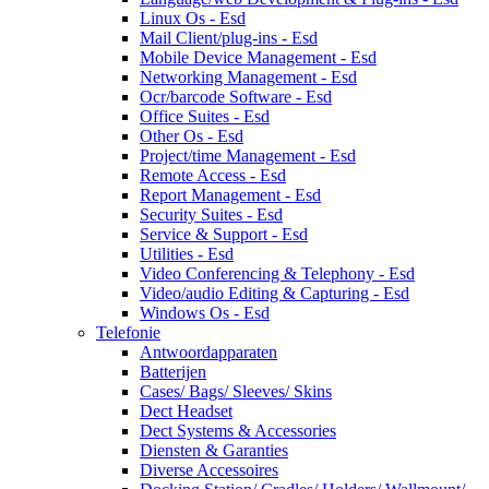
Linux Os - Esd
Mail Client/plug-ins - Esd
Mobile Device Management - Esd
Networking Management - Esd
Ocr/barcode Software - Esd
Office Suites - Esd
Other Os - Esd
Project/time Management - Esd
Remote Access - Esd
Report Management - Esd
Security Suites - Esd
Service & Support - Esd
Utilities - Esd
Video Conferencing & Telephony - Esd
Video/audio Editing & Capturing - Esd
Windows Os - Esd
Telefonie
Antwoordapparaten
Batterijen
Cases/ Bags/ Sleeves/ Skins
Dect Headset
Dect Systems & Accessories
Diensten & Garanties
Diverse Accessoires