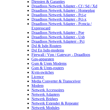
Diensten & Garanties
Draadloos Netwerk Adapter - Cf / Sd / Xd
Draadloos Netwerk Adapter - Homeplug
Draadloos Netwerk Adapter - Pci-e
Draadloos Netwerk Adapter - Pci-x
Draadloos Netwerk Adapter - Pcmcia /
Expresscard
Draadloos Netwerk Adapter - Poe
Draadloos Netwerk Adapter - Usb
Draadloos Netwerk Adapterr - Pci
Dsl & Isdn Routers
Dsl En Isdn-modems
Firewall / Vpn / Gateway - Draadloos
Gps-apparaten
Gsm & Umts Modems
Gsm & Umts-routers
Kvm-switches
Licence
Media Converter & Transceiver
Modem
Netwerk Accessoires
Netwerk Adapters
Netwerk Bridges
Netwerk Extender & Repeater
Netwerk Modules