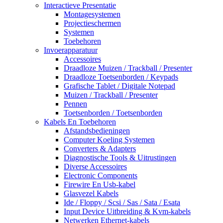
Interactieve Presentatie
Montagesystemen
Projectieschermen
Systemen
Toebehoren
Invoerapparatuur
Accessoires
Draadloze Muizen / Trackball / Presenter
Draadloze Toetsenborden / Keypads
Grafische Tablet / Digitale Notepad
Muizen / Trackball / Presenter
Pennen
Toetsenborden / Toetsenborden
Kabels En Toebehoren
Afstandsbedieningen
Computer Koeling Systemen
Converters & Adapters
Diagnostische Tools & Uitrustingen
Diverse Accessoires
Electronic Components
Firewire En Usb-kabel
Glasvezel Kabels
Ide / Floppy / Scsi / Sas / Sata / Esata
Input Device Uitbreiding & Kvm-kabels
Netwerken Ethernet-kabels