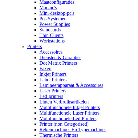
Maatconfiguraties
Mac-pc's
Mini-desktop-pc's
Pos Systemen
Power Supplies
Standaards
Thin Clients
Workstations
Printers
Accessoires
Diensten & Garanties
Dot Matrix Printers
Faxen
Inkjet Printers
Label Printers
Lamineerapparaat & Accessoires
Laser Printers
Led-printers
Linten Verbruiksartikelen
Multifunctionele Inkjet Printers
Multifunctionele Laser Printers
Multifunctionele Led Printers
Printer (non Categorised)
Rekenmachines En Typemachines
Thermische Printers