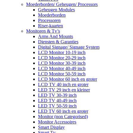
Moederborden/ Geheugen/ Processors
Geheugen Modules
Moederborden
Processoren
Riser-kaarten
Monitoren & Tv’s
Arms And Mounts
Diensten & Garanties
Digital Signage/ Signage System
LCD Monitor 10-19 inch
LCD Monitor 20-29 inch
LCD Monitor 30-39 inch
LCD Monitor 40-49 inch
LCD Monitor 50-59 inch
LCD Monitor 60 inch en groter
LCD TV 40 inch en groter
LED TV 29 inch en kleiner
LED TV 30-39 inch
LED TV 40-49 inch
LED TV 50-59 inch
LED TV 60 inch en groter
Monitor (non Categorised)
Monitor Accessoires
Smart Display
Smart Tv