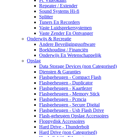
Pc Videokaart
Repeater / Extender
Sound Systems Hi-fi
Splitter
Tuners En Recorders
Vaste Luidsprekersystemen
Vaste Zender En Ontvanger
Onderwijs & Recreatie
Andere Beveiligingssoftware
Boekhouding / Financiën
Onderwijs En Wetenschappelijk
Opslag
Data Storage Devices (non Categorised)
Diensten & Garanties
Flashgeheugen - Compact Flash
Flashgeheugen - Duplicator
Flashgeheugen - Kaartlezer
Flashgeheugen - Memory Stick
Flashgeheugen - Pcmcia
Flashgeheugen - Secure Digital
Flashgeheugen - Usb Flash Drive
Flash-geheugen Opslag Accessoires
Floppydisk Accessoires
Hard Drive - Thunderbolt
Hard Drive (non Categorised)