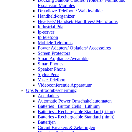
Docking Station/ Cradles/ Holders/ Wallmount/
Expansion Modules
Draadloze Telefoon / Walkie-talkie
Handheld/organizer
Headsets/ Handset/ Handfrees/ Microfoons
Industrial Pda
Ip-server
Ip-telefoon
Mobiele Telefoons
Power Adapters/ Opladers/ Accessoires
Screen Protectors
Smart Appliances/wearable
Smart Phones
Speaker Phone
Stylus Pens
Vaste Telefoon
Videoconferentie Apparatuur
Ups & Stroombescherming
Acculaders
Automatic Power Omschakelautomaten
Batteries - Button Cells - Lithium
Batteries - Rechargeable Standard (li-ion)
Batteries - Rechargeable Standard (nimh)
Batterijen
Circuit Breakers & Zekeringen