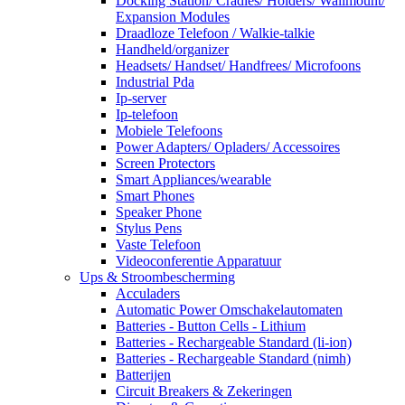
Docking Station/ Cradles/ Holders/ Wallmount/
Expansion Modules
Draadloze Telefoon / Walkie-talkie
Handheld/organizer
Headsets/ Handset/ Handfrees/ Microfoons
Industrial Pda
Ip-server
Ip-telefoon
Mobiele Telefoons
Power Adapters/ Opladers/ Accessoires
Screen Protectors
Smart Appliances/wearable
Smart Phones
Speaker Phone
Stylus Pens
Vaste Telefoon
Videoconferentie Apparatuur
Ups & Stroombescherming
Acculaders
Automatic Power Omschakelautomaten
Batteries - Button Cells - Lithium
Batteries - Rechargeable Standard (li-ion)
Batteries - Rechargeable Standard (nimh)
Batterijen
Circuit Breakers & Zekeringen