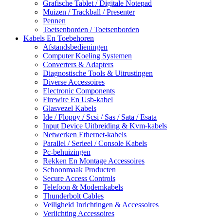
Grafische Tablet / Digitale Notepad
Muizen / Trackball / Presenter
Pennen
Toetsenborden / Toetsenborden
Kabels En Toebehoren
Afstandsbedieningen
Computer Koeling Systemen
Converters & Adapters
Diagnostische Tools & Uitrustingen
Diverse Accessoires
Electronic Components
Firewire En Usb-kabel
Glasvezel Kabels
Ide / Floppy / Scsi / Sas / Sata / Esata
Input Device Uitbreiding & Kvm-kabels
Netwerken Ethernet-kabels
Parallel / Serieel / Console Kabels
Pc-behuizingen
Rekken En Montage Accessoires
Schoonmaak Producten
Secure Access Controls
Telefoon & Modemkabels
Thunderbolt Cables
Veiligheid Inrichtingen & Accessoires
Verlichting Accessoires