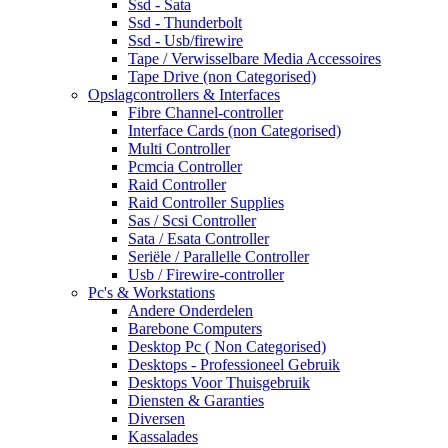
Ssd - Sata
Ssd - Thunderbolt
Ssd - Usb/firewire
Tape / Verwisselbare Media Accessoires
Tape Drive (non Categorised)
Opslagcontrollers & Interfaces
Fibre Channel-controller
Interface Cards (non Categorised)
Multi Controller
Pcmcia Controller
Raid Controller
Raid Controller Supplies
Sas / Scsi Controller
Sata / Esata Controller
Seriële / Parallelle Controller
Usb / Firewire-controller
Pc's & Workstations
Andere Onderdelen
Barebone Computers
Desktop Pc ( Non Categorised)
Desktops - Professioneel Gebruik
Desktops Voor Thuisgebruik
Diensten & Garanties
Diversen
Kassalades