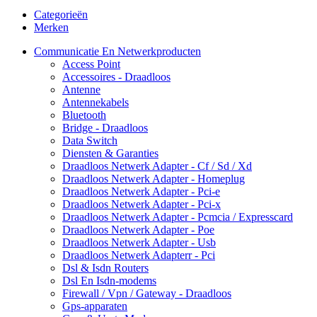
Categorieën
Merken
Communicatie En Netwerkproducten
Access Point
Accessoires - Draadloos
Antenne
Antennekabels
Bluetooth
Bridge - Draadloos
Data Switch
Diensten & Garanties
Draadloos Netwerk Adapter - Cf / Sd / Xd
Draadloos Netwerk Adapter - Homeplug
Draadloos Netwerk Adapter - Pci-e
Draadloos Netwerk Adapter - Pci-x
Draadloos Netwerk Adapter - Pcmcia / Expresscard
Draadloos Netwerk Adapter - Poe
Draadloos Netwerk Adapter - Usb
Draadloos Netwerk Adapterr - Pci
Dsl & Isdn Routers
Dsl En Isdn-modems
Firewall / Vpn / Gateway - Draadloos
Gps-apparaten