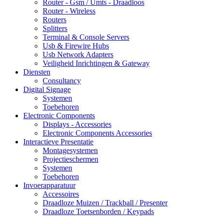
Router - Gsm / Umts - Draadloos
Router - Wireless
Routers
Splitters
Terminal & Console Servers
Usb & Firewire Hubs
Usb Network Adapters
Veiligheid Inrichtingen & Gateway
Diensten
Consultancy
Digital Signage
Systemen
Toebehoren
Electronic Components
Displays - Accessories
Electronic Components Accessories
Interactieve Presentatie
Montagesystemen
Projectieschermen
Systemen
Toebehoren
Invoerapparatuur
Accessoires
Draadloze Muizen / Trackball / Presenter
Draadloze Toetsenborden / Keypads