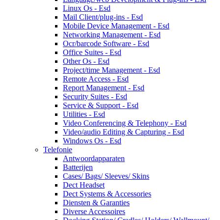
Linux Os - Esd
Mail Client/plug-ins - Esd
Mobile Device Management - Esd
Networking Management - Esd
Ocr/barcode Software - Esd
Office Suites - Esd
Other Os - Esd
Project/time Management - Esd
Remote Access - Esd
Report Management - Esd
Security Suites - Esd
Service & Support - Esd
Utilities - Esd
Video Conferencing & Telephony - Esd
Video/audio Editing & Capturing - Esd
Windows Os - Esd
Telefonie
Antwoordapparaten
Batterijen
Cases/ Bags/ Sleeves/ Skins
Dect Headset
Dect Systems & Accessories
Diensten & Garanties
Diverse Accessoires