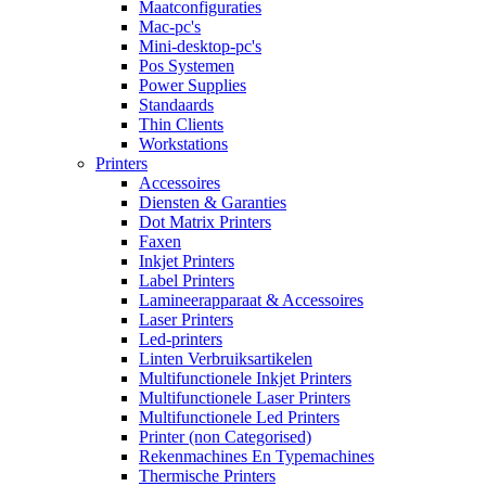
Maatconfiguraties
Mac-pc's
Mini-desktop-pc's
Pos Systemen
Power Supplies
Standaards
Thin Clients
Workstations
Printers
Accessoires
Diensten & Garanties
Dot Matrix Printers
Faxen
Inkjet Printers
Label Printers
Lamineerapparaat & Accessoires
Laser Printers
Led-printers
Linten Verbruiksartikelen
Multifunctionele Inkjet Printers
Multifunctionele Laser Printers
Multifunctionele Led Printers
Printer (non Categorised)
Rekenmachines En Typemachines
Thermische Printers