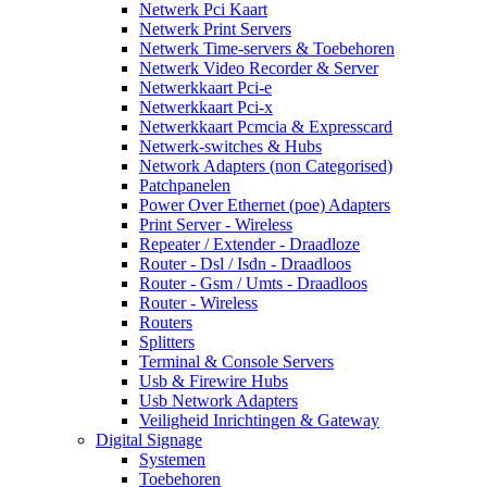
Netwerk Pci Kaart
Netwerk Print Servers
Netwerk Time-servers & Toebehoren
Netwerk Video Recorder & Server
Netwerkkaart Pci-e
Netwerkkaart Pci-x
Netwerkkaart Pcmcia & Expresscard
Netwerk-switches & Hubs
Network Adapters (non Categorised)
Patchpanelen
Power Over Ethernet (poe) Adapters
Print Server - Wireless
Repeater / Extender - Draadloze
Router - Dsl / Isdn - Draadloos
Router - Gsm / Umts - Draadloos
Router - Wireless
Routers
Splitters
Terminal & Console Servers
Usb & Firewire Hubs
Usb Network Adapters
Veiligheid Inrichtingen & Gateway
Digital Signage
Systemen
Toebehoren