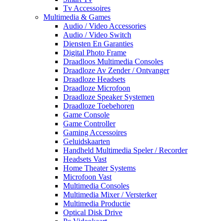
Tv Accessoires
Multimedia & Games
Audio / Video Accessories
Audio / Video Switch
Diensten En Garanties
Digital Photo Frame
Draadloos Multimedia Consoles
Draadloze Av Zender / Ontvanger
Draadloze Headsets
Draadloze Microfoon
Draadloze Speaker Systemen
Draadloze Toebehoren
Game Console
Game Controller
Gaming Accessoires
Geluidskaarten
Handheld Multimedia Speler / Recorder
Headsets Vast
Home Theater Systems
Microfoon Vast
Multimedia Consoles
Multimedia Mixer / Versterker
Multimedia Productie
Optical Disk Drive