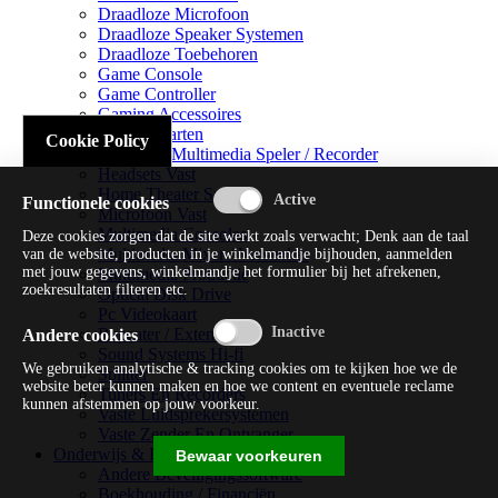
Draadloze Microfoon
Draadloze Speaker Systemen
Draadloze Toebehoren
Game Console
Game Controller
Gaming Accessoires
Geluidskaarten
Cookie Policy
Handheld Multimedia Speler / Recorder
Headsets Vast
Home Theater Systems
Functionele cookies
Microfoon Vast
Multimedia Consoles
Deze cookies zorgen dat de site werkt zoals verwacht; Denk aan de taal
Multimedia Mixer / Versterker
van de website, producten in je winkelmandje bijhouden, aanmelden
met jouw gegevens, winkelmandje het formulier bij het afrekenen,
Multimedia Productie
zoekresultaten filteren etc.
Optical Disk Drive
Pc Videokaart
Repeater / Extender
Andere cookies
Sound Systems Hi-fi
We gebruiken analytische & tracking cookies om te kijken hoe we de
Splitter
website beter kunnen maken en hoe we content en eventuele reclame
Tuners En Recorders
kunnen afstemmen op jouw voorkeur.
Vaste Luidsprekersystemen
Vaste Zender En Ontvanger
Onderwijs & Recreatie
Bewaar voorkeuren
Andere Beveiligingssoftware
Boekhouding / Financiën