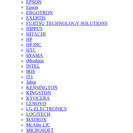
EPSON
Epson
ERGOTRON
EXERTIS
FUJITSU TECHNOLOGY SOLUTIONS
HIPPUS
HITACHI
HP
HP INC
HTC
IiYAMA
iMoshion
INTEL
IRIS
IT1
Jabra
KENSINGTON
KINGSTON
KYOCERA
LENOVO
LG ELECTRONICS
LOGITECH
MATROX
McAfee LIC
MICROSOFT