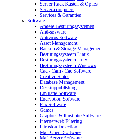
Server Rack Kasten & Opties
Server-computers
Services & Garanties
Software
Andere Besturingssystemen
Anti-spyware
Antivirus Software
Asset Management
Backup & Storage Management
Besturingssysteem Linux
Besturingssysteem Unix
Besturingssysteem Windows
Cad / Cam / Cae Software
Creative Suites
Database Management
Desktoppublishing
Emulatie Software
Encryption Software
Fax Software
Games
Graphics & Illustratie Software
Internet/web Filtering
Intrusion Detection
Mail Client Software
Mail Server Software