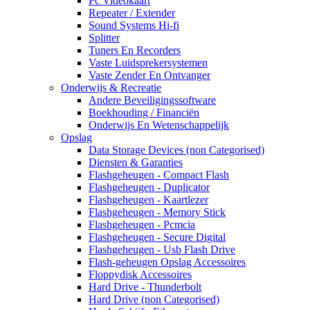
Pc Videokaart
Repeater / Extender
Sound Systems Hi-fi
Splitter
Tuners En Recorders
Vaste Luidsprekersystemen
Vaste Zender En Ontvanger
Onderwijs & Recreatie
Andere Beveiligingssoftware
Boekhouding / Financiën
Onderwijs En Wetenschappelijk
Opslag
Data Storage Devices (non Categorised)
Diensten & Garanties
Flashgeheugen - Compact Flash
Flashgeheugen - Duplicator
Flashgeheugen - Kaartlezer
Flashgeheugen - Memory Stick
Flashgeheugen - Pcmcia
Flashgeheugen - Secure Digital
Flashgeheugen - Usb Flash Drive
Flash-geheugen Opslag Accessoires
Floppydisk Accessoires
Hard Drive - Thunderbolt
Hard Drive (non Categorised)