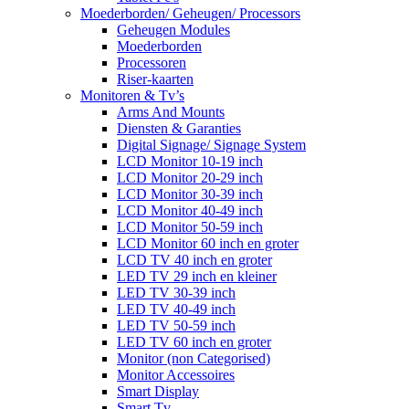
Moederborden/ Geheugen/ Processors
Geheugen Modules
Moederborden
Processoren
Riser-kaarten
Monitoren & Tv’s
Arms And Mounts
Diensten & Garanties
Digital Signage/ Signage System
LCD Monitor 10-19 inch
LCD Monitor 20-29 inch
LCD Monitor 30-39 inch
LCD Monitor 40-49 inch
LCD Monitor 50-59 inch
LCD Monitor 60 inch en groter
LCD TV 40 inch en groter
LED TV 29 inch en kleiner
LED TV 30-39 inch
LED TV 40-49 inch
LED TV 50-59 inch
LED TV 60 inch en groter
Monitor (non Categorised)
Monitor Accessoires
Smart Display
Smart Tv