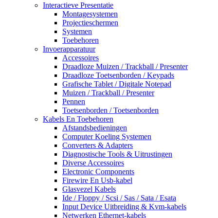
Interactieve Presentatie
Montagesystemen
Projectieschermen
Systemen
Toebehoren
Invoerapparatuur
Accessoires
Draadloze Muizen / Trackball / Presenter
Draadloze Toetsenborden / Keypads
Grafische Tablet / Digitale Notepad
Muizen / Trackball / Presenter
Pennen
Toetsenborden / Toetsenborden
Kabels En Toebehoren
Afstandsbedieningen
Computer Koeling Systemen
Converters & Adapters
Diagnostische Tools & Uitrustingen
Diverse Accessoires
Electronic Components
Firewire En Usb-kabel
Glasvezel Kabels
Ide / Floppy / Scsi / Sas / Sata / Esata
Input Device Uitbreiding & Kvm-kabels
Netwerken Ethernet-kabels