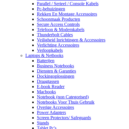
Parallel / Serieel / Console Kabels
Pc-behuizingen
Rekken En Montage Accessoires
Schoonmaak Producten
Secure Access Controls
Telefoon & Modemkabels
Thunderbolt Cables
Veiligheid Inrichtingen & Accessoires
Verlichting Accessoires
Verloopkabels
Laptops & Netbooks
Batterijen
Business Notebooks
Diensten & Garanties
Dockingoplossingen
Draagtassen
E-book Reader
Macbooks
Notebook (non Categorised)
Notebooks Voor Thuis Gebruik
Overige Accessoires
Power Adapters
Screen Protectors/ Safeguards
Stands
Tablet Pc's