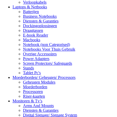
Verloopkabels
Laptops & Netbooks
Batterijen
Business Notebooks
Diensten & Garanties
Dockingoplossingen
Draagtassen
E-book Reader
Macbooks
Notebook (non Categorised)
Notebooks Voor Thuis Gebruik
Overige Accessoires
Power Adapters
Screen Protectors/ Safeguards
Stands
Tablet Pc's
Moederborden/ Geheugen/ Processors
Geheugen Modules
Moederborden
Processoren
Riser-kaarten
Monitoren & Tv’s
Arms And Mounts
Diensten & Garanties
Digital Signage/ Signage System