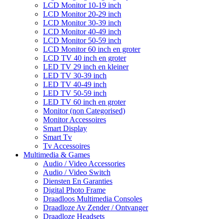
LCD Monitor 10-19 inch
LCD Monitor 20-29 inch
LCD Monitor 30-39 inch
LCD Monitor 40-49 inch
LCD Monitor 50-59 inch
LCD Monitor 60 inch en groter
LCD TV 40 inch en groter
LED TV 29 inch en kleiner
LED TV 30-39 inch
LED TV 40-49 inch
LED TV 50-59 inch
LED TV 60 inch en groter
Monitor (non Categorised)
Monitor Accessoires
Smart Display
Smart Tv
Tv Accessoires
Multimedia & Games
Audio / Video Accessories
Audio / Video Switch
Diensten En Garanties
Digital Photo Frame
Draadloos Multimedia Consoles
Draadloze Av Zender / Ontvanger
Draadloze Headsets