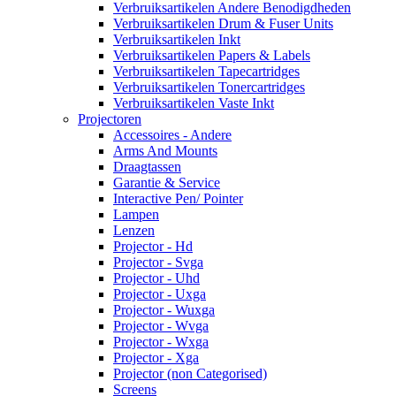
Verbruiksartikelen Andere Benodigdheden
Verbruiksartikelen Drum & Fuser Units
Verbruiksartikelen Inkt
Verbruiksartikelen Papers & Labels
Verbruiksartikelen Tapecartridges
Verbruiksartikelen Tonercartridges
Verbruiksartikelen Vaste Inkt
Projectoren
Accessoires - Andere
Arms And Mounts
Draagtassen
Garantie & Service
Interactive Pen/ Pointer
Lampen
Lenzen
Projector - Hd
Projector - Svga
Projector - Uhd
Projector - Uxga
Projector - Wuxga
Projector - Wvga
Projector - Wxga
Projector - Xga
Projector (non Categorised)
Screens