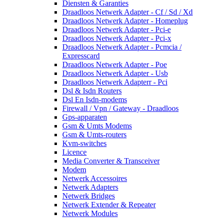
Diensten & Garanties
Draadloos Netwerk Adapter - Cf / Sd / Xd
Draadloos Netwerk Adapter - Homeplug
Draadloos Netwerk Adapter - Pci-e
Draadloos Netwerk Adapter - Pci-x
Draadloos Netwerk Adapter - Pcmcia /
Expresscard
Draadloos Netwerk Adapter - Poe
Draadloos Netwerk Adapter - Usb
Draadloos Netwerk Adapterr - Pci
Dsl & Isdn Routers
Dsl En Isdn-modems
Firewall / Vpn / Gateway - Draadloos
Gps-apparaten
Gsm & Umts Modems
Gsm & Umts-routers
Kvm-switches
Licence
Media Converter & Transceiver
Modem
Netwerk Accessoires
Netwerk Adapters
Netwerk Bridges
Netwerk Extender & Repeater
Netwerk Modules