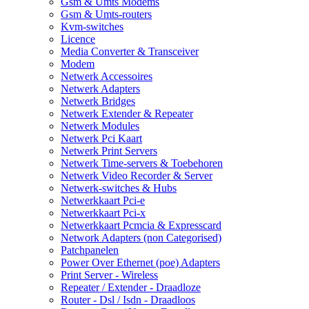
Gsm & Umts Modems
Gsm & Umts-routers
Kvm-switches
Licence
Media Converter & Transceiver
Modem
Netwerk Accessoires
Netwerk Adapters
Netwerk Bridges
Netwerk Extender & Repeater
Netwerk Modules
Netwerk Pci Kaart
Netwerk Print Servers
Netwerk Time-servers & Toebehoren
Netwerk Video Recorder & Server
Netwerk-switches & Hubs
Netwerkkaart Pci-e
Netwerkkaart Pci-x
Netwerkkaart Pcmcia & Expresscard
Network Adapters (non Categorised)
Patchpanelen
Power Over Ethernet (poe) Adapters
Print Server - Wireless
Repeater / Extender - Draadloze
Router - Dsl / Isdn - Draadloos