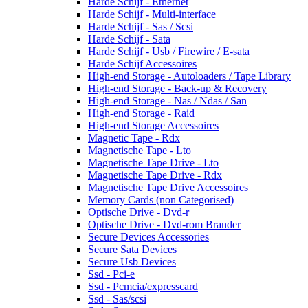
Harde Schijf - Ethernet
Harde Schijf - Multi-interface
Harde Schijf - Sas / Scsi
Harde Schijf - Sata
Harde Schijf - Usb / Firewire / E-sata
Harde Schijf Accessoires
High-end Storage - Autoloaders / Tape Library
High-end Storage - Back-up & Recovery
High-end Storage - Nas / Ndas / San
High-end Storage - Raid
High-end Storage Accessoires
Magnetic Tape - Rdx
Magnetische Tape - Lto
Magnetische Tape Drive - Lto
Magnetische Tape Drive - Rdx
Magnetische Tape Drive Accessoires
Memory Cards (non Categorised)
Optische Drive - Dvd-r
Optische Drive - Dvd-rom Brander
Secure Devices Accessories
Secure Sata Devices
Secure Usb Devices
Ssd - Pci-e
Ssd - Pcmcia/expresscard
Ssd - Sas/scsi