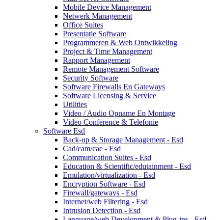
Mobile Device Management
Netwerk Management
Office Suites
Presentatie Software
Programmeren & Web Ontwikkeling
Project & Time Management
Rapport Management
Remote Management Software
Security Software
Software Firewalls En Gateways
Software Licensing & Service
Utilities
Video / Audio Opname En Montage
Video Conference & Telefonie
Software Esd
Back-up & Storage Management - Esd
Cad/cam/cae - Esd
Communication Suites - Esd
Education & Scientific/edutainment - Esd
Emulation/virtualization - Esd
Encryption Software - Esd
Firewall/gateways - Esd
Internet/web Filtering - Esd
Intrusion Detection - Esd
Language/web Development & Plug-ins - Esd