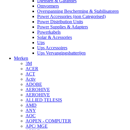
Diensten & Garanties
Omvormers
Overspanning Bescherming & Stabilisatoren
Power Accessories (non Categorised)
Power Distribution Units
Power Supplies & Adapters
Powerkabels
Solar & Acessories
Ups
Ups Accessoires
Ups Vervangingsbatterijen
Merken
3M
ACER
ACT
Activ
ADOBE
AEROHIVE
AEROHIVE
ALLIED TELESIS
AMD
ANY
AOC
AOPEN - COMPUTER
APC/ MGE