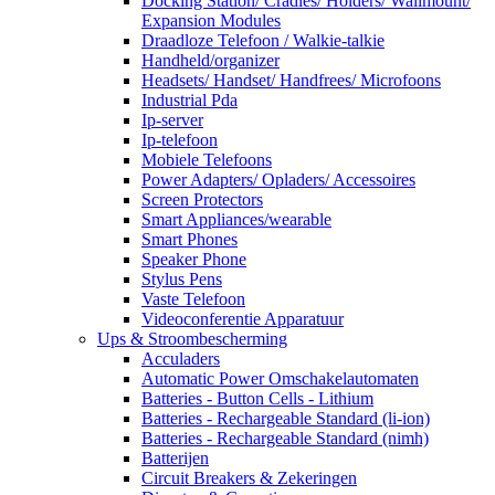
Docking Station/ Cradles/ Holders/ Wallmount/
Expansion Modules
Draadloze Telefoon / Walkie-talkie
Handheld/organizer
Headsets/ Handset/ Handfrees/ Microfoons
Industrial Pda
Ip-server
Ip-telefoon
Mobiele Telefoons
Power Adapters/ Opladers/ Accessoires
Screen Protectors
Smart Appliances/wearable
Smart Phones
Speaker Phone
Stylus Pens
Vaste Telefoon
Videoconferentie Apparatuur
Ups & Stroombescherming
Acculaders
Automatic Power Omschakelautomaten
Batteries - Button Cells - Lithium
Batteries - Rechargeable Standard (li-ion)
Batteries - Rechargeable Standard (nimh)
Batterijen
Circuit Breakers & Zekeringen