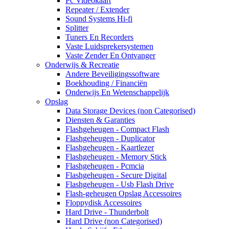
Pc Videokaart
Repeater / Extender
Sound Systems Hi-fi
Splitter
Tuners En Recorders
Vaste Luidsprekersystemen
Vaste Zender En Ontvanger
Onderwijs & Recreatie
Andere Beveiligingssoftware
Boekhouding / Financiën
Onderwijs En Wetenschappelijk
Opslag
Data Storage Devices (non Categorised)
Diensten & Garanties
Flashgeheugen - Compact Flash
Flashgeheugen - Duplicator
Flashgeheugen - Kaartlezer
Flashgeheugen - Memory Stick
Flashgeheugen - Pcmcia
Flashgeheugen - Secure Digital
Flashgeheugen - Usb Flash Drive
Flash-geheugen Opslag Accessoires
Floppydisk Accessoires
Hard Drive - Thunderbolt
Hard Drive (non Categorised)