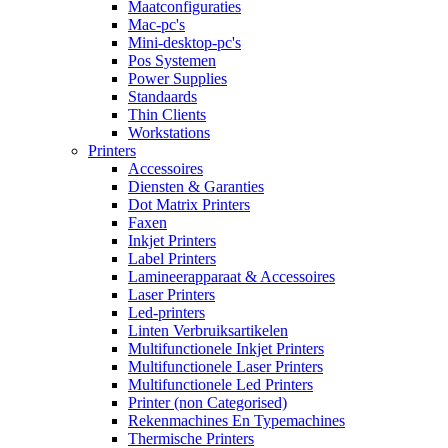
Maatconfiguraties
Mac-pc's
Mini-desktop-pc's
Pos Systemen
Power Supplies
Standaards
Thin Clients
Workstations
Printers
Accessoires
Diensten & Garanties
Dot Matrix Printers
Faxen
Inkjet Printers
Label Printers
Lamineerapparaat & Accessoires
Laser Printers
Led-printers
Linten Verbruiksartikelen
Multifunctionele Inkjet Printers
Multifunctionele Laser Printers
Multifunctionele Led Printers
Printer (non Categorised)
Rekenmachines En Typemachines
Thermische Printers