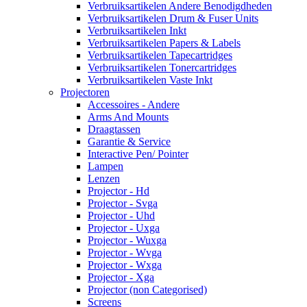
Verbruiksartikelen Andere Benodigdheden
Verbruiksartikelen Drum & Fuser Units
Verbruiksartikelen Inkt
Verbruiksartikelen Papers & Labels
Verbruiksartikelen Tapecartridges
Verbruiksartikelen Tonercartridges
Verbruiksartikelen Vaste Inkt
Projectoren
Accessoires - Andere
Arms And Mounts
Draagtassen
Garantie & Service
Interactive Pen/ Pointer
Lampen
Lenzen
Projector - Hd
Projector - Svga
Projector - Uhd
Projector - Uxga
Projector - Wuxga
Projector - Wvga
Projector - Wxga
Projector - Xga
Projector (non Categorised)
Screens