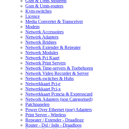
Gsm & Umts Modems
Gsm & Umts-routers
Kvm-switches
Licence
Media Converter & Transceiver
Modem
Netwerk Accessoires
Netwerk Adapters
Netwerk Bridges
Netwerk Extender & Repeater
Netwerk Modules
Netwerk Pci Kaart
Netwerk Print Servers
Netwerk Time-servers & Toebehoren
Netwerk Video Recorder & Server
Netwerk-switches & Hubs
Netwerkkaart Pci-e
Netwerkkaart Pci-x
Netwerkkaart Pcmcia & Expresscard
Network Adapters (non Categorised)
Patchpanelen
Power Over Ethernet (poe) Adapters
Print Server - Wireless
Repeater / Extender - Draadloze
Router - Dsl / Isdn - Draadloos