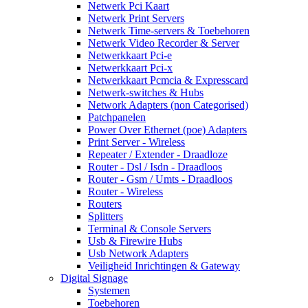
Netwerk Pci Kaart
Netwerk Print Servers
Netwerk Time-servers & Toebehoren
Netwerk Video Recorder & Server
Netwerkkaart Pci-e
Netwerkkaart Pci-x
Netwerkkaart Pcmcia & Expresscard
Netwerk-switches & Hubs
Network Adapters (non Categorised)
Patchpanelen
Power Over Ethernet (poe) Adapters
Print Server - Wireless
Repeater / Extender - Draadloze
Router - Dsl / Isdn - Draadloos
Router - Gsm / Umts - Draadloos
Router - Wireless
Routers
Splitters
Terminal & Console Servers
Usb & Firewire Hubs
Usb Network Adapters
Veiligheid Inrichtingen & Gateway
Digital Signage
Systemen
Toebehoren