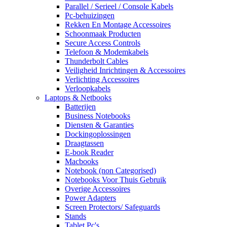
Parallel / Serieel / Console Kabels
Pc-behuizingen
Rekken En Montage Accessoires
Schoonmaak Producten
Secure Access Controls
Telefoon & Modemkabels
Thunderbolt Cables
Veiligheid Inrichtingen & Accessoires
Verlichting Accessoires
Verloopkabels
Laptops & Netbooks
Batterijen
Business Notebooks
Diensten & Garanties
Dockingoplossingen
Draagtassen
E-book Reader
Macbooks
Notebook (non Categorised)
Notebooks Voor Thuis Gebruik
Overige Accessoires
Power Adapters
Screen Protectors/ Safeguards
Stands
Tablet Pc's