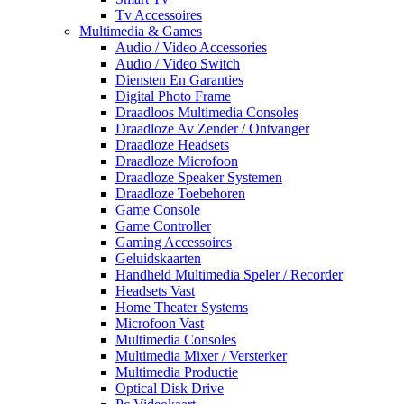
Tv Accessoires
Multimedia & Games
Audio / Video Accessories
Audio / Video Switch
Diensten En Garanties
Digital Photo Frame
Draadloos Multimedia Consoles
Draadloze Av Zender / Ontvanger
Draadloze Headsets
Draadloze Microfoon
Draadloze Speaker Systemen
Draadloze Toebehoren
Game Console
Game Controller
Gaming Accessoires
Geluidskaarten
Handheld Multimedia Speler / Recorder
Headsets Vast
Home Theater Systems
Microfoon Vast
Multimedia Consoles
Multimedia Mixer / Versterker
Multimedia Productie
Optical Disk Drive