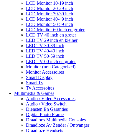
LCD Monitor 10-19 inch
LCD Monitor 20-29 inch
LCD Monitor 30-39 inch
LCD Monitor 40-49 inch
LCD Monitor 50-59 inch
LCD Monitor 60 inch en groter
LCD TV 40 inch en groter
LED TV 29 inch en kleiner
LED TV 30-39 inch
LED TV 40-49 inch
LED TV 50-59 inch
LED TV 60 inch en groter
Monitor (non Categorised)
Monitor Accessoires
Smart Display
Smart Tv
Tv Accessoires
Multimedia & Games
Audio / Video Accessories
Audio / Video Switch
Diensten En Garanties
Digital Photo Frame
Draadloos Multimedia Consoles
Draadloze Av Zender / Ontvanger
Draadloze Headsets