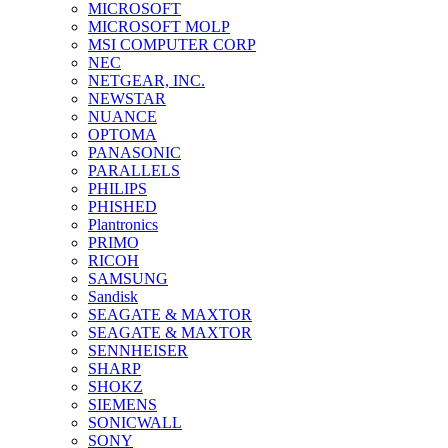
MICROSOFT
MICROSOFT MOLP
MSI COMPUTER CORP
NEC
NETGEAR, INC.
NEWSTAR
NUANCE
OPTOMA
PANASONIC
PARALLELS
PHILIPS
PHISHED
Plantronics
PRIMO
RICOH
SAMSUNG
Sandisk
SEAGATE & MAXTOR
SEAGATE & MAXTOR
SENNHEISER
SHARP
SHOKZ
SIEMENS
SONICWALL
SONY