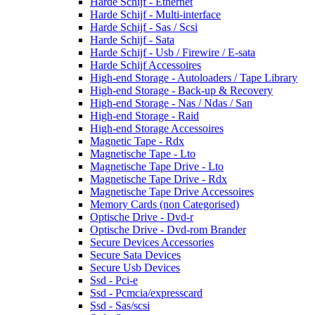
Harde Schijf - Ethernet
Harde Schijf - Multi-interface
Harde Schijf - Sas / Scsi
Harde Schijf - Sata
Harde Schijf - Usb / Firewire / E-sata
Harde Schijf Accessoires
High-end Storage - Autoloaders / Tape Library
High-end Storage - Back-up & Recovery
High-end Storage - Nas / Ndas / San
High-end Storage - Raid
High-end Storage Accessoires
Magnetic Tape - Rdx
Magnetische Tape - Lto
Magnetische Tape Drive - Lto
Magnetische Tape Drive - Rdx
Magnetische Tape Drive Accessoires
Memory Cards (non Categorised)
Optische Drive - Dvd-r
Optische Drive - Dvd-rom Brander
Secure Devices Accessories
Secure Sata Devices
Secure Usb Devices
Ssd - Pci-e
Ssd - Pcmcia/expresscard
Ssd - Sas/scsi