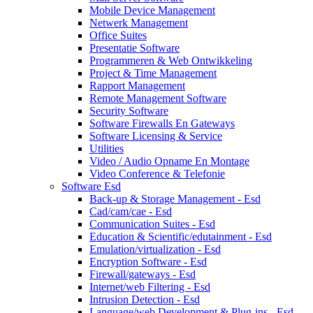
Mobile Device Management
Netwerk Management
Office Suites
Presentatie Software
Programmeren & Web Ontwikkeling
Project & Time Management
Rapport Management
Remote Management Software
Security Software
Software Firewalls En Gateways
Software Licensing & Service
Utilities
Video / Audio Opname En Montage
Video Conference & Telefonie
Software Esd
Back-up & Storage Management - Esd
Cad/cam/cae - Esd
Communication Suites - Esd
Education & Scientific/edutainment - Esd
Emulation/virtualization - Esd
Encryption Software - Esd
Firewall/gateways - Esd
Internet/web Filtering - Esd
Intrusion Detection - Esd
Language/web Development & Plug-ins - Esd