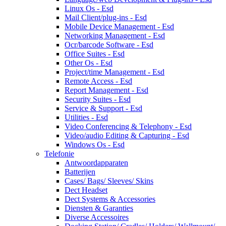
Linux Os - Esd
Mail Client/plug-ins - Esd
Mobile Device Management - Esd
Networking Management - Esd
Ocr/barcode Software - Esd
Office Suites - Esd
Other Os - Esd
Project/time Management - Esd
Remote Access - Esd
Report Management - Esd
Security Suites - Esd
Service & Support - Esd
Utilities - Esd
Video Conferencing & Telephony - Esd
Video/audio Editing & Capturing - Esd
Windows Os - Esd
Telefonie
Antwoordapparaten
Batterijen
Cases/ Bags/ Sleeves/ Skins
Dect Headset
Dect Systems & Accessories
Diensten & Garanties
Diverse Accessoires