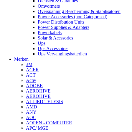
Diensten & Garanties
Omvormers
Overspanning Bescherming & Stabilisatoren
Power Accessories (non Categorised)
Power Distribution Units
Power Supplies & Adapters
Powerkabels
Solar & Acessories
Ups
Ups Accessoires
Ups Vervangingsbatterijen
Merken
3M
ACER
ACT
Activ
ADOBE
AEROHIVE
AEROHIVE
ALLIED TELESIS
AMD
ANY
AOC
AOPEN - COMPUTER
APC/ MGE