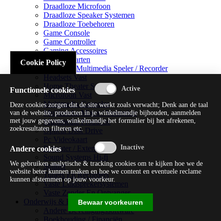
Draadloze Microfoon
Draadloze Speaker Systemen
Draadloze Toebehoren
Game Console
Game Controller
Gaming Accessoires
Geluidskaarten
Cookie Policy
Handheld Multimedia Speler / Recorder
Headsets Vast
Home Theater Systems
Functionele cookies
Microfoon Vast
Multimedia Consoles
Deze cookies zorgen dat de site werkt zoals verwacht; Denk aan de taal
Multimedia Mixer / Versterker
van de website, producten in je winkelmandje bijhouden, aanmelden
met jouw gegevens, winkelmandje het formulier bij het afrekenen,
Multimedia Productie
zoekresultaten filteren etc.
Optical Disk Drive
Pc Videokaart
Repeater / Extender
Andere cookies
Sound Systems Hi-fi
We gebruiken analytische & tracking cookies om te kijken hoe we de
Splitter
website beter kunnen maken en hoe we content en eventuele reclame
Tuners En Recorders
kunnen afstemmen op jouw voorkeur.
Vaste Luidsprekersystemen
Vaste Zender En Ontvanger
Onderwijs & Recreatie
Bewaar voorkeuren
Andere Beveiligingssoftware
Boekhouding / Financiën