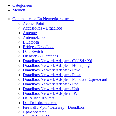
Categorieën
Merken
Communicatie En Netwerkproducten
Access Point
Accessoires - Draadloos
Antenne
Antennekabels
Bluetooth
Bridge - Draadloos
Data Switch
Diensten & Garanties
Draadloos Netwerk Adapter - Cf / Sd / Xd
Draadloos Netwerk Adapter - Homeplug
Draadloos Netwerk Adapter - Pci-e
Draadloos Netwerk Adapter - Pci-x
Draadloos Netwerk Adapter - Pcmcia / Expresscard
Draadloos Netwerk Adapter - Poe
Draadloos Netwerk Adapter - Usb
Draadloos Netwerk Adapterr - Pci
Dsl & Isdn Routers
Dsl En Isdn-modems
Firewall / Vpn / Gateway - Draadloos
Gps-apparaten