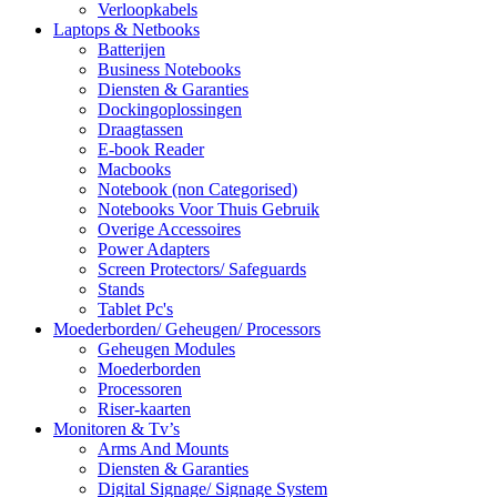
Verloopkabels
Laptops & Netbooks
Batterijen
Business Notebooks
Diensten & Garanties
Dockingoplossingen
Draagtassen
E-book Reader
Macbooks
Notebook (non Categorised)
Notebooks Voor Thuis Gebruik
Overige Accessoires
Power Adapters
Screen Protectors/ Safeguards
Stands
Tablet Pc's
Moederborden/ Geheugen/ Processors
Geheugen Modules
Moederborden
Processoren
Riser-kaarten
Monitoren & Tv’s
Arms And Mounts
Diensten & Garanties
Digital Signage/ Signage System