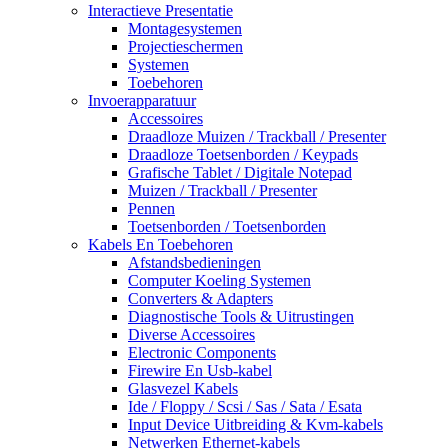
Interactieve Presentatie
Montagesystemen
Projectieschermen
Systemen
Toebehoren
Invoerapparatuur
Accessoires
Draadloze Muizen / Trackball / Presenter
Draadloze Toetsenborden / Keypads
Grafische Tablet / Digitale Notepad
Muizen / Trackball / Presenter
Pennen
Toetsenborden / Toetsenborden
Kabels En Toebehoren
Afstandsbedieningen
Computer Koeling Systemen
Converters & Adapters
Diagnostische Tools & Uitrustingen
Diverse Accessoires
Electronic Components
Firewire En Usb-kabel
Glasvezel Kabels
Ide / Floppy / Scsi / Sas / Sata / Esata
Input Device Uitbreiding & Kvm-kabels
Netwerken Ethernet-kabels