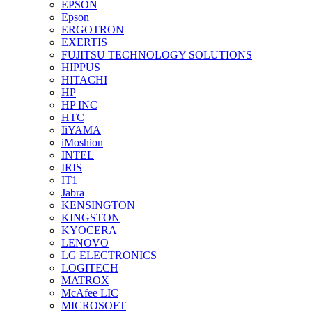
EPSON
Epson
ERGOTRON
EXERTIS
FUJITSU TECHNOLOGY SOLUTIONS
HIPPUS
HITACHI
HP
HP INC
HTC
IiYAMA
iMoshion
INTEL
IRIS
IT1
Jabra
KENSINGTON
KINGSTON
KYOCERA
LENOVO
LG ELECTRONICS
LOGITECH
MATROX
McAfee LIC
MICROSOFT