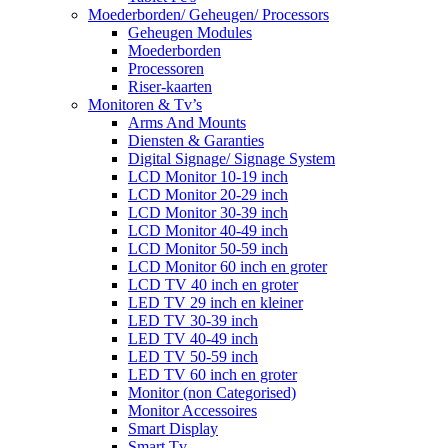
Moederborden/ Geheugen/ Processors
Geheugen Modules
Moederborden
Processoren
Riser-kaarten
Monitoren & Tv’s
Arms And Mounts
Diensten & Garanties
Digital Signage/ Signage System
LCD Monitor 10-19 inch
LCD Monitor 20-29 inch
LCD Monitor 30-39 inch
LCD Monitor 40-49 inch
LCD Monitor 50-59 inch
LCD Monitor 60 inch en groter
LCD TV 40 inch en groter
LED TV 29 inch en kleiner
LED TV 30-39 inch
LED TV 40-49 inch
LED TV 50-59 inch
LED TV 60 inch en groter
Monitor (non Categorised)
Monitor Accessoires
Smart Display
Smart Tv