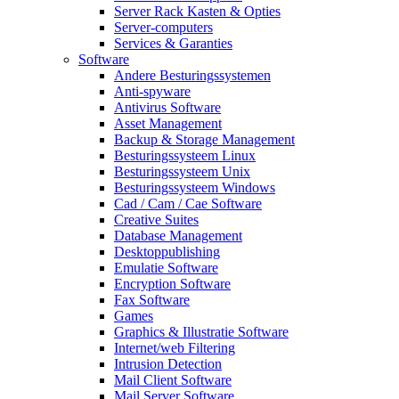
Server Rack Kasten & Opties
Server-computers
Services & Garanties
Software
Andere Besturingssystemen
Anti-spyware
Antivirus Software
Asset Management
Backup & Storage Management
Besturingssysteem Linux
Besturingssysteem Unix
Besturingssysteem Windows
Cad / Cam / Cae Software
Creative Suites
Database Management
Desktoppublishing
Emulatie Software
Encryption Software
Fax Software
Games
Graphics & Illustratie Software
Internet/web Filtering
Intrusion Detection
Mail Client Software
Mail Server Software