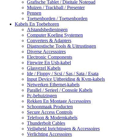
Grafische Tablet / Digitale Notepad
Muizen / Trackball / Presenter
Pennen
Toetsenborden / Toetsenborden
Kabels En Toebehoren
Afstandsbedieningen
Computer Koeling Systemen
Converters & Adapters
Diagnostische Tools & Uitrustingen
Diverse Accessoires
Electronic Components
Firewire En Usb-kabel
Glasvezel Kabels
Ide / Floppy / Scsi / Sas / Sata / Esata
Input Device Uitbreiding & Kvm-kabels
Netwerken Ethernet-kabels
Parallel / Serieel / Console Kabels
Pc-behuizingen
Rekken En Montage Accessoires
Schoonmaak Producten
Secure Access Controls
Telefoon & Modemkabels
Thunderbolt Cables
Veiligheid Inrichtingen & Accessoires
Verlichting Accessoires