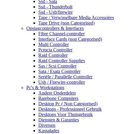
Ssd - Sata
Ssd - Thunderbolt
Ssd - Usb/firewire
Tape / Verwisselbare Media Accessoires
Tape Drive (non Categorised)
Opslagcontrollers & Interfaces
Fibre Channel-controller
Interface Cards (non Categorised)
Multi Controller
Pcmcia Controller
Raid Controller
Raid Controller Supplies
Sas / Scsi Controller
Sata / Esata Controller
Seriële / Parallelle Controller
Usb / Firewire-controller
Pc's & Workstations
Andere Onderdelen
Barebone Computers
Desktop Pc ( Non Categorised)
Desktops - Professioneel Gebruik
Desktops Voor Thuisgebruik
Diensten & Garanties
Diversen
Kassalades