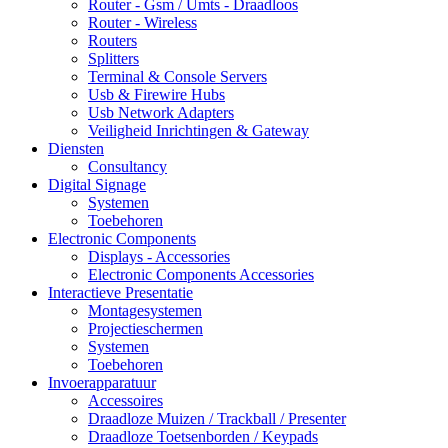
Router - Gsm / Umts - Draadloos
Router - Wireless
Routers
Splitters
Terminal & Console Servers
Usb & Firewire Hubs
Usb Network Adapters
Veiligheid Inrichtingen & Gateway
Diensten
Consultancy
Digital Signage
Systemen
Toebehoren
Electronic Components
Displays - Accessories
Electronic Components Accessories
Interactieve Presentatie
Montagesystemen
Projectieschermen
Systemen
Toebehoren
Invoerapparatuur
Accessoires
Draadloze Muizen / Trackball / Presenter
Draadloze Toetsenborden / Keypads