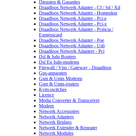
Diensten & Garanties
Draadloos Netwerk Adapter - Cf / Sd / Xd
Draadloos Netwerk Adapter - Homeplug
Draadloos Netwerk Adapter - Pci-e
Draadloos Netwerk Adapter - Pci-x
Draadloos Netwerk Adapter - Pcmcia /
Expresscard
Draadloos Netwerk Adapter - Poe
Draadloos Netwerk Adapter - Usb
Draadloos Netwerk Adapterr - Pci
Dsl & Isdn Routers
Dsl En Isdn-modems
Firewall / Vpn / Gateway - Draadloos
Gps-apparaten
Gsm & Umts Modems
Gsm & Umts-routers
Kvm-switches
Licence
Media Converter & Transceiver
Modem
Netwerk Accessoires
Netwerk Adapters
Netwerk Bridges
Netwerk Extender & Repeater
Netwerk Modules