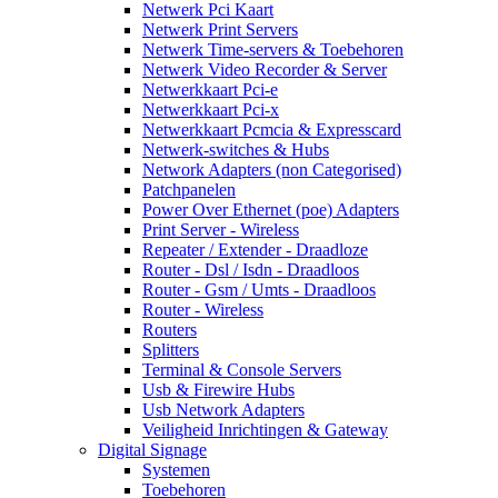
Netwerk Pci Kaart
Netwerk Print Servers
Netwerk Time-servers & Toebehoren
Netwerk Video Recorder & Server
Netwerkkaart Pci-e
Netwerkkaart Pci-x
Netwerkkaart Pcmcia & Expresscard
Netwerk-switches & Hubs
Network Adapters (non Categorised)
Patchpanelen
Power Over Ethernet (poe) Adapters
Print Server - Wireless
Repeater / Extender - Draadloze
Router - Dsl / Isdn - Draadloos
Router - Gsm / Umts - Draadloos
Router - Wireless
Routers
Splitters
Terminal & Console Servers
Usb & Firewire Hubs
Usb Network Adapters
Veiligheid Inrichtingen & Gateway
Digital Signage
Systemen
Toebehoren