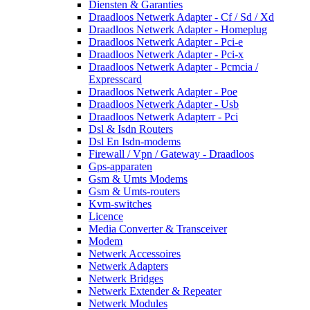
Diensten & Garanties
Draadloos Netwerk Adapter - Cf / Sd / Xd
Draadloos Netwerk Adapter - Homeplug
Draadloos Netwerk Adapter - Pci-e
Draadloos Netwerk Adapter - Pci-x
Draadloos Netwerk Adapter - Pcmcia /
Expresscard
Draadloos Netwerk Adapter - Poe
Draadloos Netwerk Adapter - Usb
Draadloos Netwerk Adapterr - Pci
Dsl & Isdn Routers
Dsl En Isdn-modems
Firewall / Vpn / Gateway - Draadloos
Gps-apparaten
Gsm & Umts Modems
Gsm & Umts-routers
Kvm-switches
Licence
Media Converter & Transceiver
Modem
Netwerk Accessoires
Netwerk Adapters
Netwerk Bridges
Netwerk Extender & Repeater
Netwerk Modules