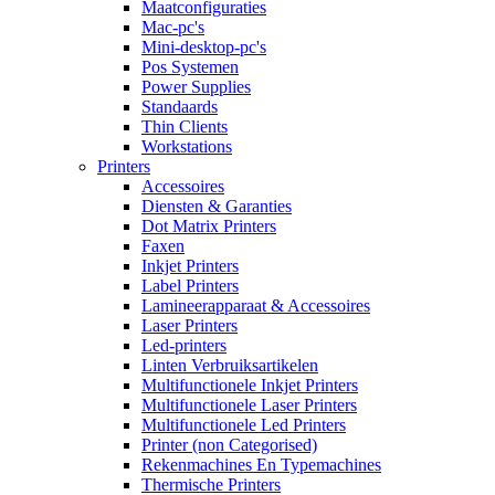
Maatconfiguraties
Mac-pc's
Mini-desktop-pc's
Pos Systemen
Power Supplies
Standaards
Thin Clients
Workstations
Printers
Accessoires
Diensten & Garanties
Dot Matrix Printers
Faxen
Inkjet Printers
Label Printers
Lamineerapparaat & Accessoires
Laser Printers
Led-printers
Linten Verbruiksartikelen
Multifunctionele Inkjet Printers
Multifunctionele Laser Printers
Multifunctionele Led Printers
Printer (non Categorised)
Rekenmachines En Typemachines
Thermische Printers