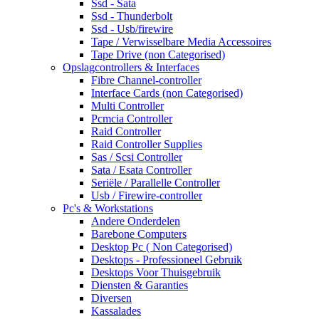
Ssd - Sata
Ssd - Thunderbolt
Ssd - Usb/firewire
Tape / Verwisselbare Media Accessoires
Tape Drive (non Categorised)
Opslagcontrollers & Interfaces
Fibre Channel-controller
Interface Cards (non Categorised)
Multi Controller
Pcmcia Controller
Raid Controller
Raid Controller Supplies
Sas / Scsi Controller
Sata / Esata Controller
Seriële / Parallelle Controller
Usb / Firewire-controller
Pc's & Workstations
Andere Onderdelen
Barebone Computers
Desktop Pc ( Non Categorised)
Desktops - Professioneel Gebruik
Desktops Voor Thuisgebruik
Diensten & Garanties
Diversen
Kassalades