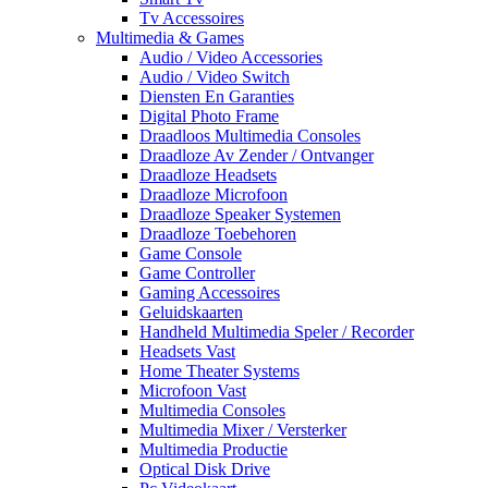
Tv Accessoires
Multimedia & Games
Audio / Video Accessories
Audio / Video Switch
Diensten En Garanties
Digital Photo Frame
Draadloos Multimedia Consoles
Draadloze Av Zender / Ontvanger
Draadloze Headsets
Draadloze Microfoon
Draadloze Speaker Systemen
Draadloze Toebehoren
Game Console
Game Controller
Gaming Accessoires
Geluidskaarten
Handheld Multimedia Speler / Recorder
Headsets Vast
Home Theater Systems
Microfoon Vast
Multimedia Consoles
Multimedia Mixer / Versterker
Multimedia Productie
Optical Disk Drive