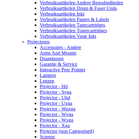
Verbruiksartikelen Andere Benodigdheden
Verbruiksartikelen Drum & Fuser Units
Verbruiksartikelen Inkt
Verbruiksartikelen Papers & Labels
Verbruiksartikelen Tapecartridges
Verbruiksartikelen Tonercartridges
Verbruiksartikelen Vaste Inkt
Projectoren
Accessoires - Andere
Arms And Mounts
Draagtassen
Garantie & Service
Interactive Pen/ Pointer
Lampen
Lenzen
Projector - Hd
Projector - Svga
Projector - Uhd
Projector - Uxga
Projector - Wuxga
Projector - Wvga
Projector - Wxga
Projector - Xga
Projector (non Categorised)
Screens