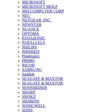
MICROSOFT
MICROSOFT MOLP
MSI COMPUTER CORP
NEC
NETGEAR, INC.
NEWSTAR
NUANCE
OPTOMA
PANASONIC
PARALLELS
PHILIPS
PHISHED
Plantronics
PRIMO
RICOH
SAMSUNG
Sandisk
SEAGATE & MAXTOR
SEAGATE & MAXTOR
SENNHEISER
SHARP
SHOKZ
SIEMENS
SONICWALL
SONY