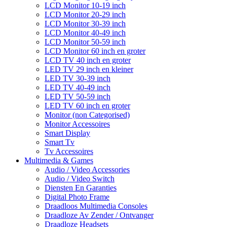
LCD Monitor 10-19 inch
LCD Monitor 20-29 inch
LCD Monitor 30-39 inch
LCD Monitor 40-49 inch
LCD Monitor 50-59 inch
LCD Monitor 60 inch en groter
LCD TV 40 inch en groter
LED TV 29 inch en kleiner
LED TV 30-39 inch
LED TV 40-49 inch
LED TV 50-59 inch
LED TV 60 inch en groter
Monitor (non Categorised)
Monitor Accessoires
Smart Display
Smart Tv
Tv Accessoires
Multimedia & Games
Audio / Video Accessories
Audio / Video Switch
Diensten En Garanties
Digital Photo Frame
Draadloos Multimedia Consoles
Draadloze Av Zender / Ontvanger
Draadloze Headsets