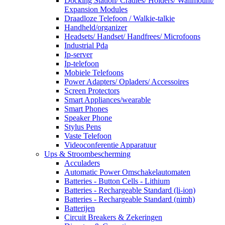
Docking Station/ Cradles/ Holders/ Wallmount/
Expansion Modules
Draadloze Telefoon / Walkie-talkie
Handheld/organizer
Headsets/ Handset/ Handfrees/ Microfoons
Industrial Pda
Ip-server
Ip-telefoon
Mobiele Telefoons
Power Adapters/ Opladers/ Accessoires
Screen Protectors
Smart Appliances/wearable
Smart Phones
Speaker Phone
Stylus Pens
Vaste Telefoon
Videoconferentie Apparatuur
Ups & Stroombescherming
Acculaders
Automatic Power Omschakelautomaten
Batteries - Button Cells - Lithium
Batteries - Rechargeable Standard (li-ion)
Batteries - Rechargeable Standard (nimh)
Batterijen
Circuit Breakers & Zekeringen