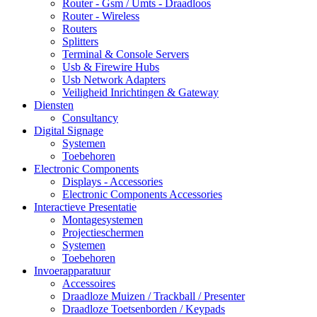
Router - Gsm / Umts - Draadloos
Router - Wireless
Routers
Splitters
Terminal & Console Servers
Usb & Firewire Hubs
Usb Network Adapters
Veiligheid Inrichtingen & Gateway
Diensten
Consultancy
Digital Signage
Systemen
Toebehoren
Electronic Components
Displays - Accessories
Electronic Components Accessories
Interactieve Presentatie
Montagesystemen
Projectieschermen
Systemen
Toebehoren
Invoerapparatuur
Accessoires
Draadloze Muizen / Trackball / Presenter
Draadloze Toetsenborden / Keypads