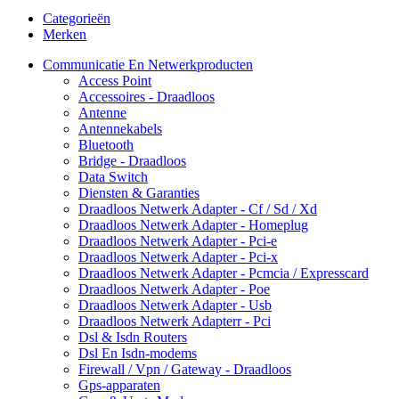
Categorieën
Merken
Communicatie En Netwerkproducten
Access Point
Accessoires - Draadloos
Antenne
Antennekabels
Bluetooth
Bridge - Draadloos
Data Switch
Diensten & Garanties
Draadloos Netwerk Adapter - Cf / Sd / Xd
Draadloos Netwerk Adapter - Homeplug
Draadloos Netwerk Adapter - Pci-e
Draadloos Netwerk Adapter - Pci-x
Draadloos Netwerk Adapter - Pcmcia / Expresscard
Draadloos Netwerk Adapter - Poe
Draadloos Netwerk Adapter - Usb
Draadloos Netwerk Adapterr - Pci
Dsl & Isdn Routers
Dsl En Isdn-modems
Firewall / Vpn / Gateway - Draadloos
Gps-apparaten