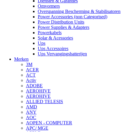
Diensten & Garanties
Omvormers
Overspanning Bescherming & Stabilisatoren
Power Accessories (non Categorised)
Power Distribution Units
Power Supplies & Adapters
Powerkabels
Solar & Acessories
Ups
Ups Accessoires
Ups Vervangingsbatterijen
Merken
3M
ACER
ACT
Activ
ADOBE
AEROHIVE
AEROHIVE
ALLIED TELESIS
AMD
ANY
AOC
AOPEN - COMPUTER
APC/ MGE