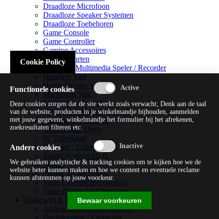
Draadloze Microfoon
Draadloze Speaker Systemen
Draadloze Toebehoren
Game Console
Game Controller
Gaming Accessoires
Geluidskaarten
Cookie Policy
Handheld Multimedia Speler / Recorder
Headsets Vast
Home Theater Systems
Functionele cookies
Microfoon Vast
Multimedia Consoles
Deze cookies zorgen dat de site werkt zoals verwacht; Denk aan de taal
Multimedia Mixer / Versterker
van de website, producten in je winkelmandje bijhouden, aanmelden
met jouw gegevens, winkelmandje het formulier bij het afrekenen,
Multimedia Productie
zoekresultaten filteren etc.
Optical Disk Drive
Pc Videokaart
Repeater / Extender
Andere cookies
Sound Systems Hi-fi
We gebruiken analytische & tracking cookies om te kijken hoe we de
Splitter
website beter kunnen maken en hoe we content en eventuele reclame
Tuners En Recorders
kunnen afstemmen op jouw voorkeur.
Vaste Luidsprekersystemen
Vaste Zender En Ontvanger
Onderwijs & Recreatie
Bewaar voorkeuren
Andere Beveiligingssoftware
Boekhouding / Financiën