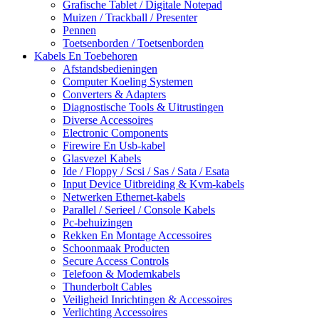
Grafische Tablet / Digitale Notepad
Muizen / Trackball / Presenter
Pennen
Toetsenborden / Toetsenborden
Kabels En Toebehoren
Afstandsbedieningen
Computer Koeling Systemen
Converters & Adapters
Diagnostische Tools & Uitrustingen
Diverse Accessoires
Electronic Components
Firewire En Usb-kabel
Glasvezel Kabels
Ide / Floppy / Scsi / Sas / Sata / Esata
Input Device Uitbreiding & Kvm-kabels
Netwerken Ethernet-kabels
Parallel / Serieel / Console Kabels
Pc-behuizingen
Rekken En Montage Accessoires
Schoonmaak Producten
Secure Access Controls
Telefoon & Modemkabels
Thunderbolt Cables
Veiligheid Inrichtingen & Accessoires
Verlichting Accessoires