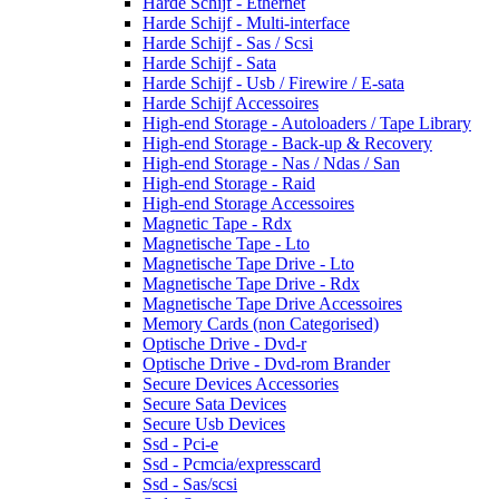
Harde Schijf - Ethernet
Harde Schijf - Multi-interface
Harde Schijf - Sas / Scsi
Harde Schijf - Sata
Harde Schijf - Usb / Firewire / E-sata
Harde Schijf Accessoires
High-end Storage - Autoloaders / Tape Library
High-end Storage - Back-up & Recovery
High-end Storage - Nas / Ndas / San
High-end Storage - Raid
High-end Storage Accessoires
Magnetic Tape - Rdx
Magnetische Tape - Lto
Magnetische Tape Drive - Lto
Magnetische Tape Drive - Rdx
Magnetische Tape Drive Accessoires
Memory Cards (non Categorised)
Optische Drive - Dvd-r
Optische Drive - Dvd-rom Brander
Secure Devices Accessories
Secure Sata Devices
Secure Usb Devices
Ssd - Pci-e
Ssd - Pcmcia/expresscard
Ssd - Sas/scsi