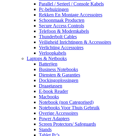
Parallel / Serieel / Console Kabels
Pc-behuizingen
Rekken En Montage Accessoires
Schoonmaak Producten
Secure Access Controls
Telefoon & Modemkabels
Thunderbolt Cables
Veiligheid Inrichtingen & Accessoires
Verlichting Accessoires
Verloopkabels
Laptops & Netbooks
Batterijen
Business Notebooks
Diensten & Garanties
Dockingoplossingen
Draagtassen
E-book Reader
Macbooks
Notebook (non Categorised)
Notebooks Voor Thuis Gebruik
Overige Accessoires
Power Adapters
Screen Protectors/ Safeguards
Stands
Tablet Pc's