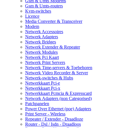
Gsm & Umts Modems
Gsm & Umts-routers
Kvm-switches
Licence
Media Converter & Transceiver
Modem
Netwerk Accessoires
Netwerk Adapters
Netwerk Bridges
Netwerk Extender & Repeater
Netwerk Modules
Netwerk Pci Kaart
Netwerk Print Servers
Netwerk Time-servers & Toebehoren
Netwerk Video Recorder & Server
Netwerk-switches & Hubs
Netwerkkaart Pci-e
Netwerkkaart Pci-x
Netwerkkaart Pcmcia & Expresscard
Network Adapters (non Categorised)
Patchpanelen
Power Over Ethernet (poe) Adapters
Print Server - Wireless
Repeater / Extender - Draadloze
Router - Dsl / Isdn - Draadloos