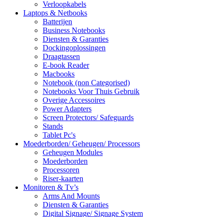
Verloopkabels
Laptops & Netbooks
Batterijen
Business Notebooks
Diensten & Garanties
Dockingoplossingen
Draagtassen
E-book Reader
Macbooks
Notebook (non Categorised)
Notebooks Voor Thuis Gebruik
Overige Accessoires
Power Adapters
Screen Protectors/ Safeguards
Stands
Tablet Pc's
Moederborden/ Geheugen/ Processors
Geheugen Modules
Moederborden
Processoren
Riser-kaarten
Monitoren & Tv’s
Arms And Mounts
Diensten & Garanties
Digital Signage/ Signage System