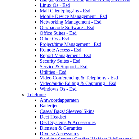
Linux Os - Esd
Mail Client/plug-ins - Esd
Mobile Device Management - Esd
Networking Management - Esd
Ocr/barcode Software - Esd
Office Suites - Esd
Other Os - Esd
Project/time Management - Esd
Remote Access - Esd
Report Management - Esd
Security Suites - Esd
Service & Support - Esd
Utilities - Esd
Video Conferencing & Telephony - Esd
Video/audio Editing & Capturing - Esd
Windows Os - Esd
Telefonie
Antwoordapparaten
Batterijen
Cases/ Bags/ Sleeves/ Skins
Dect Headset
Dect Systems & Accessories
Diensten & Garanties
Diverse Accessoires