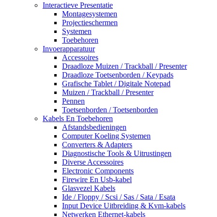
Interactieve Presentatie
Montagesystemen
Projectieschermen
Systemen
Toebehoren
Invoerapparatuur
Accessoires
Draadloze Muizen / Trackball / Presenter
Draadloze Toetsenborden / Keypads
Grafische Tablet / Digitale Notepad
Muizen / Trackball / Presenter
Pennen
Toetsenborden / Toetsenborden
Kabels En Toebehoren
Afstandsbedieningen
Computer Koeling Systemen
Converters & Adapters
Diagnostische Tools & Uitrustingen
Diverse Accessoires
Electronic Components
Firewire En Usb-kabel
Glasvezel Kabels
Ide / Floppy / Scsi / Sas / Sata / Esata
Input Device Uitbreiding & Kvm-kabels
Netwerken Ethernet-kabels