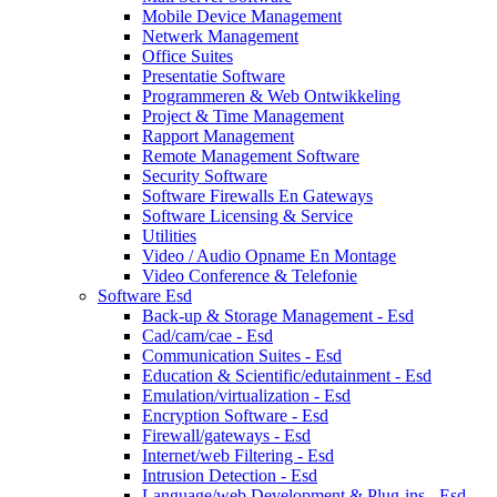
Mobile Device Management
Netwerk Management
Office Suites
Presentatie Software
Programmeren & Web Ontwikkeling
Project & Time Management
Rapport Management
Remote Management Software
Security Software
Software Firewalls En Gateways
Software Licensing & Service
Utilities
Video / Audio Opname En Montage
Video Conference & Telefonie
Software Esd
Back-up & Storage Management - Esd
Cad/cam/cae - Esd
Communication Suites - Esd
Education & Scientific/edutainment - Esd
Emulation/virtualization - Esd
Encryption Software - Esd
Firewall/gateways - Esd
Internet/web Filtering - Esd
Intrusion Detection - Esd
Language/web Development & Plug-ins - Esd