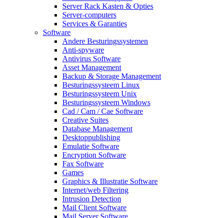
Server Rack Kasten & Opties
Server-computers
Services & Garanties
Software
Andere Besturingssystemen
Anti-spyware
Antivirus Software
Asset Management
Backup & Storage Management
Besturingssysteem Linux
Besturingssysteem Unix
Besturingssysteem Windows
Cad / Cam / Cae Software
Creative Suites
Database Management
Desktoppublishing
Emulatie Software
Encryption Software
Fax Software
Games
Graphics & Illustratie Software
Internet/web Filtering
Intrusion Detection
Mail Client Software
Mail Server Software