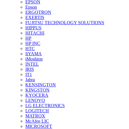
EPSON
Epson
ERGOTRON
EXERTIS
FUJITSU TECHNOLOGY SOLUTIONS
HIPPUS
HITACHI
HP
HP INC
HTC
IiYAMA
iMoshion
INTEL
IRIS
IT1
Jabra
KENSINGTON
KINGSTON
KYOCERA
LENOVO
LG ELECTRONICS
LOGITECH
MATROX
McAfee LIC
MICROSOFT