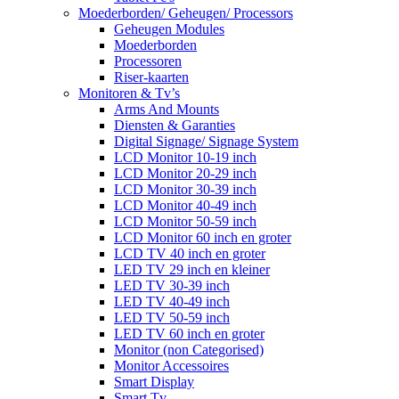
Moederborden/ Geheugen/ Processors
Geheugen Modules
Moederborden
Processoren
Riser-kaarten
Monitoren & Tv’s
Arms And Mounts
Diensten & Garanties
Digital Signage/ Signage System
LCD Monitor 10-19 inch
LCD Monitor 20-29 inch
LCD Monitor 30-39 inch
LCD Monitor 40-49 inch
LCD Monitor 50-59 inch
LCD Monitor 60 inch en groter
LCD TV 40 inch en groter
LED TV 29 inch en kleiner
LED TV 30-39 inch
LED TV 40-49 inch
LED TV 50-59 inch
LED TV 60 inch en groter
Monitor (non Categorised)
Monitor Accessoires
Smart Display
Smart Tv