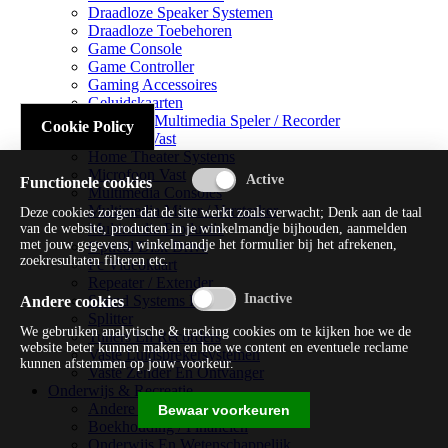
Draadloze Speaker Systemen
Draadloze Toebehoren
Game Console
Game Controller
Gaming Accessoires
Geluidskaarten
Handheld Multimedia Speler / Recorder
Cookie Policy
Headsets Vast
Home Theater Systems
Microfoon Vast
Functionele cookies
Multimedia Consoles
Multimedia Mixer / Versterker
Deze cookies zorgen dat de site werkt zoals verwacht; Denk aan de taal
Multimedia Productie
van de website, producten in je winkelmandje bijhouden, aanmelden
met jouw gegevens, winkelmandje het formulier bij het afrekenen,
Optical Disk Drive
zoekresultaten filteren etc.
Pc Videokaart
Repeater / Extender
Sound Systems Hi-fi
Andere cookies
Splitter
We gebruiken analytische & tracking cookies om te kijken hoe we de
Tuners En Recorders
website beter kunnen maken en hoe we content en eventuele reclame
Vaste Luidsprekersystemen
kunnen afstemmen op jouw voorkeur.
Vaste Zender En Ontvanger
Onderwijs & Recreatie
Andere Beveiligingssoftware
Bewaar voorkeuren
Boekhouding / Financiën
Onderwijs En Wetenschappelijk