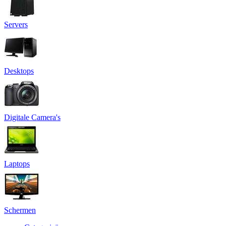
Servers
Desktops
Digitale Camera's
Laptops
Schermen