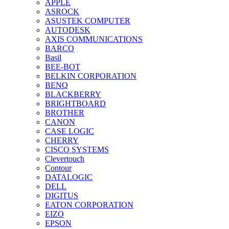
APPLE
ASROCK
ASUSTEK COMPUTER
AUTODESK
AXIS COMMUNICATIONS
BARCO
Basil
BEE-BOT
BELKIN CORPORATION
BENQ
BLACKBERRY
BRIGHTBOARD
BROTHER
CANON
CASE LOGIC
CHERRY
CISCO SYSTEMS
Clevertouch
Contour
DATALOGIC
DELL
DIGITUS
EATON CORPORATION
EIZO
EPSON