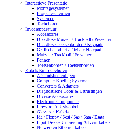
Interactieve Presentatie
Montagesystemen
Projectieschermen
Systemen
Toebehoren
Invoerapparatuur
Accessoires
Draadloze Muizen / Trackball / Presenter
Draadloze Toetsenborden / Keypads
Grafische Tablet / Digitale Notepad
Muizen / Trackball / Presenter
Pennen
Toetsenborden / Toetsenborden
Kabels En Toebehoren
Afstandsbedieningen
Computer Koeling Systemen
Converters & Adapters
Diagnostische Tools & Uitrustingen
Diverse Accessoires
Electronic Components
Firewire En Usb-kabel
Glasvezel Kabels
Ide / Floppy / Scsi / Sas / Sata / Esata
Input Device Uitbreiding & Kvm-kabels
Netwerken Ethernet-kabels