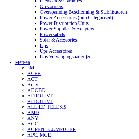
Diensten & Garanties
Omvormers
Overspanning Bescherming & Stabilisatoren
Power Accessories (non Categorised)
Power Distribution Units
Power Supplies & Adapters
Powerkabels
Solar & Acessories
Ups
Ups Accessoires
Ups Vervangingsbatterijen
Merken
3M
ACER
ACT
Activ
ADOBE
AEROHIVE
AEROHIVE
ALLIED TELESIS
AMD
ANY
AOC
AOPEN - COMPUTER
APC/ MGE