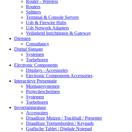
Router - Wireless
Routers
Splitters
Terminal & Console Servers
Usb & Firewire Hubs
Usb Network Adapters
Veiligheid Inrichtingen & Gateway
Diensten
Consultancy
Digital Signage
Systemen
Toebehoren
Electronic Components
Displays - Accessories
Electronic Components Accessories
Interactieve Presentatie
Montagesystemen
Projectieschermen
Systemen
Toebehoren
Invoerapparatuur
Accessoires
Draadloze Muizen / Trackball / Presenter
Draadloze Toetsenborden / Keypads
Grafische Tablet / Digitale Notepad