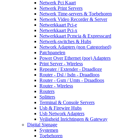
Netwerk Pci Kaart
Netwerk Print Servers
Netwerk Time-servers & Toebehoren
Netwerk Video Recorder & Server
Netwerkkaart Pci-e
Netwerkkaart Pci-x
Netwerkkaart Pcmcia & Expresscard
Netwerk-switches & Hubs
Network Adapters (non Categorised)
Patchpanelen
Power Over Ethernet (poe) Adapters
Print Server - Wireless
Repeater / Extender - Draadloze
Router - Dsl / Isdn - Draadloos
Router - Gsm / Umts - Draadloos
Router - Wireless
Routers
Splitters
Terminal & Console Servers
Usb & Firewire Hubs
Usb Network Adapters
Veiligheid Inrichtingen & Gateway
Digital Signage
Systemen
Toebehoren