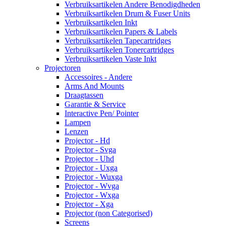
Verbruiksartikelen Andere Benodigdheden
Verbruiksartikelen Drum & Fuser Units
Verbruiksartikelen Inkt
Verbruiksartikelen Papers & Labels
Verbruiksartikelen Tapecartridges
Verbruiksartikelen Tonercartridges
Verbruiksartikelen Vaste Inkt
Projectoren
Accessoires - Andere
Arms And Mounts
Draagtassen
Garantie & Service
Interactive Pen/ Pointer
Lampen
Lenzen
Projector - Hd
Projector - Svga
Projector - Uhd
Projector - Uxga
Projector - Wuxga
Projector - Wvga
Projector - Wxga
Projector - Xga
Projector (non Categorised)
Screens