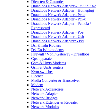
Diensten & Garanties
Draadloos Netwerk Adapter - Cf / Sd / Xd
Draadloos Netwerk Adapter - Homeplug
Draadloos Netwerk Adapter - Pci-e
Draadloos Netwerk Adapter - Pci-x
Draadloos Netwerk Adapter - Pcmcia /
Expresscard
Draadloos Netwerk Adapter - Poe
Draadloos Netwerk Adapter - Usb
Draadloos Netwerk Adapterr - Pci
Dsl & Isdn Routers
Dsl En Isdn-modems
Firewall / Vpn / Gateway - Draadloos
Gps-apparaten
Gsm & Umts Modems
Gsm & Umts-routers
Kvm-switches
Licence
Media Converter & Transceiver
Modem
Netwerk Accessoires
Netwerk Adapters
Netwerk Bridges
Netwerk Extender & Repeater
Netwerk Modules