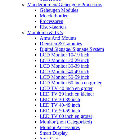
Moederborden/ Geheugen/ Processors
Geheugen Modules
Moederborden
Processoren
Riser-kaarten
Monitoren & Tv’s
Arms And Mounts
Diensten & Garanties
Digital Signage/ Signage System
LCD Monitor 10-19 inch
LCD Monitor 20-29 inch
LCD Monitor 30-39 inch
LCD Monitor 40-49 inch
LCD Monitor 50-59 inch
LCD Monitor 60 inch en groter
LCD TV 40 inch en groter
LED TV 29 inch en kleiner
LED TV 30-39 inch
LED TV 40-49 inch
LED TV 50-59 inch
LED TV 60 inch en groter
Monitor (non Categorised)
Monitor Accessoires
Smart Display
Smart Tv