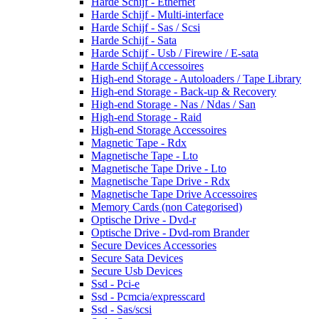
Harde Schijf - Ethernet
Harde Schijf - Multi-interface
Harde Schijf - Sas / Scsi
Harde Schijf - Sata
Harde Schijf - Usb / Firewire / E-sata
Harde Schijf Accessoires
High-end Storage - Autoloaders / Tape Library
High-end Storage - Back-up & Recovery
High-end Storage - Nas / Ndas / San
High-end Storage - Raid
High-end Storage Accessoires
Magnetic Tape - Rdx
Magnetische Tape - Lto
Magnetische Tape Drive - Lto
Magnetische Tape Drive - Rdx
Magnetische Tape Drive Accessoires
Memory Cards (non Categorised)
Optische Drive - Dvd-r
Optische Drive - Dvd-rom Brander
Secure Devices Accessories
Secure Sata Devices
Secure Usb Devices
Ssd - Pci-e
Ssd - Pcmcia/expresscard
Ssd - Sas/scsi