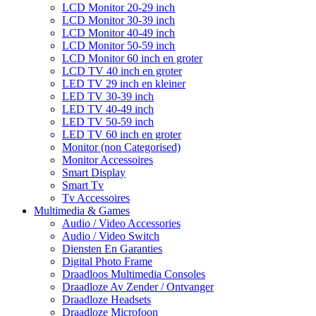
LCD Monitor 20-29 inch
LCD Monitor 30-39 inch
LCD Monitor 40-49 inch
LCD Monitor 50-59 inch
LCD Monitor 60 inch en groter
LCD TV 40 inch en groter
LED TV 29 inch en kleiner
LED TV 30-39 inch
LED TV 40-49 inch
LED TV 50-59 inch
LED TV 60 inch en groter
Monitor (non Categorised)
Monitor Accessoires
Smart Display
Smart Tv
Tv Accessoires
Multimedia & Games
Audio / Video Accessories
Audio / Video Switch
Diensten En Garanties
Digital Photo Frame
Draadloos Multimedia Consoles
Draadloze Av Zender / Ontvanger
Draadloze Headsets
Draadloze Microfoon