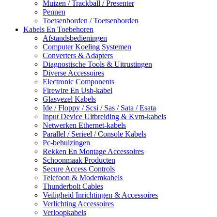
Muizen / Trackball / Presenter
Pennen
Toetsenborden / Toetsenborden
Kabels En Toebehoren
Afstandsbedieningen
Computer Koeling Systemen
Converters & Adapters
Diagnostische Tools & Uitrustingen
Diverse Accessoires
Electronic Components
Firewire En Usb-kabel
Glasvezel Kabels
Ide / Floppy / Scsi / Sas / Sata / Esata
Input Device Uitbreiding & Kvm-kabels
Netwerken Ethernet-kabels
Parallel / Serieel / Console Kabels
Pc-behuizingen
Rekken En Montage Accessoires
Schoonmaak Producten
Secure Access Controls
Telefoon & Modemkabels
Thunderbolt Cables
Veiligheid Inrichtingen & Accessoires
Verlichting Accessoires
Verloopkabels