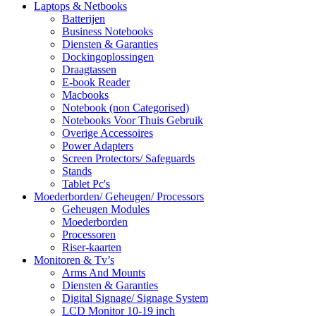
Laptops & Netbooks
Batterijen
Business Notebooks
Diensten & Garanties
Dockingoplossingen
Draagtassen
E-book Reader
Macbooks
Notebook (non Categorised)
Notebooks Voor Thuis Gebruik
Overige Accessoires
Power Adapters
Screen Protectors/ Safeguards
Stands
Tablet Pc's
Moederborden/ Geheugen/ Processors
Geheugen Modules
Moederborden
Processoren
Riser-kaarten
Monitoren & Tv’s
Arms And Mounts
Diensten & Garanties
Digital Signage/ Signage System
LCD Monitor 10-19 inch