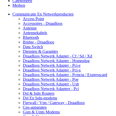
Categorieën
Merken
Communicatie En Netwerkproducten
Access Point
Accessoires - Draadloos
Antenne
Antennekabels
Bluetooth
Bridge - Draadloos
Data Switch
Diensten & Garanties
Draadloos Netwerk Adapter - Cf / Sd / Xd
Draadloos Netwerk Adapter - Homeplug
Draadloos Netwerk Adapter - Pci-e
Draadloos Netwerk Adapter - Pci-x
Draadloos Netwerk Adapter - Pcmcia / Expresscard
Draadloos Netwerk Adapter - Poe
Draadloos Netwerk Adapter - Usb
Draadloos Netwerk Adapterr - Pci
Dsl & Isdn Routers
Dsl En Isdn-modems
Firewall / Vpn / Gateway - Draadloos
Gps-apparaten
Gsm & Umts Modems