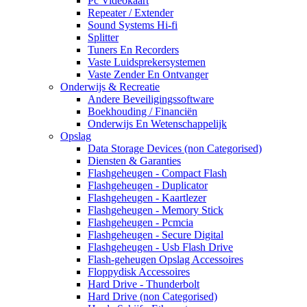
Pc Videokaart
Repeater / Extender
Sound Systems Hi-fi
Splitter
Tuners En Recorders
Vaste Luidsprekersystemen
Vaste Zender En Ontvanger
Onderwijs & Recreatie
Andere Beveiligingssoftware
Boekhouding / Financiën
Onderwijs En Wetenschappelijk
Opslag
Data Storage Devices (non Categorised)
Diensten & Garanties
Flashgeheugen - Compact Flash
Flashgeheugen - Duplicator
Flashgeheugen - Kaartlezer
Flashgeheugen - Memory Stick
Flashgeheugen - Pcmcia
Flashgeheugen - Secure Digital
Flashgeheugen - Usb Flash Drive
Flash-geheugen Opslag Accessoires
Floppydisk Accessoires
Hard Drive - Thunderbolt
Hard Drive (non Categorised)