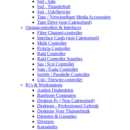
Ssd - Sata
Ssd - Thunderbolt
Ssd - Usb/firewire
Tape / Verwisselbare Media Accessoires
Tape Drive (non Categorised)
Opslagcontrollers & Interfaces
Fibre Channel-controller
Interface Cards (non Categorised)
Multi Controller
Pcmcia Controller
Raid Controller
Raid Controller Supplies
Sas / Scsi Controller
Sata / Esata Controller
Seriële / Parallelle Controller
Usb / Firewire-controller
Pc's & Workstations
Andere Onderdelen
Barebone Computers
Desktop Pc ( Non Categorised)
Desktops - Professioneel Gebruik
Desktops Voor Thuisgebruik
Diensten & Garanties
Diversen
Kassalades