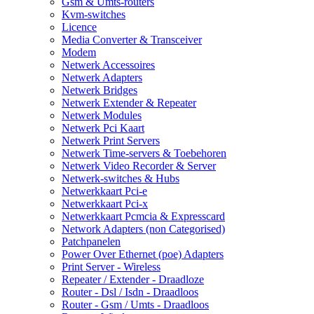
Gsm & Umts-routers
Kvm-switches
Licence
Media Converter & Transceiver
Modem
Netwerk Accessoires
Netwerk Adapters
Netwerk Bridges
Netwerk Extender & Repeater
Netwerk Modules
Netwerk Pci Kaart
Netwerk Print Servers
Netwerk Time-servers & Toebehoren
Netwerk Video Recorder & Server
Netwerk-switches & Hubs
Netwerkkaart Pci-e
Netwerkkaart Pci-x
Netwerkkaart Pcmcia & Expresscard
Network Adapters (non Categorised)
Patchpanelen
Power Over Ethernet (poe) Adapters
Print Server - Wireless
Repeater / Extender - Draadloze
Router - Dsl / Isdn - Draadloos
Router - Gsm / Umts - Draadloos