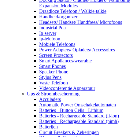
Docking Station/ Cradles/ Holders/ Wallmount/
Expansion Modules
Draadloze Telefoon / Walkie-talkie
Handheld/organizer
Headsets/ Handset/ Handfrees/ Microfoons
Industrial Pda
Ip-server
Ip-telefoon
Mobiele Telefoons
Power Adapters/ Opladers/ Accessoires
Screen Protectors
Smart Appliances/wearable
Smart Phones
Speaker Phone
Stylus Pens
Vaste Telefoon
Videoconferentie Apparatuur
Ups & Stroombescherming
Acculaders
Automatic Power Omschakelautomaten
Batteries - Button Cells - Lithium
Batteries - Rechargeable Standard (li-ion)
Batteries - Rechargeable Standard (nimh)
Batterijen
Circuit Breakers & Zekeringen