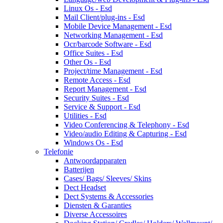
Linux Os - Esd
Mail Client/plug-ins - Esd
Mobile Device Management - Esd
Networking Management - Esd
Ocr/barcode Software - Esd
Office Suites - Esd
Other Os - Esd
Project/time Management - Esd
Remote Access - Esd
Report Management - Esd
Security Suites - Esd
Service & Support - Esd
Utilities - Esd
Video Conferencing & Telephony - Esd
Video/audio Editing & Capturing - Esd
Windows Os - Esd
Telefonie
Antwoordapparaten
Batterijen
Cases/ Bags/ Sleeves/ Skins
Dect Headset
Dect Systems & Accessories
Diensten & Garanties
Diverse Accessoires