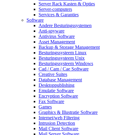
Server Rack Kasten & Opties
Server-computers
Services & Garanties
Software
Andere Besturingssystemen
Anti-spyware
Antivirus Software
Asset Management
Backup & Storage Management
Besturingssysteem Linux
Besturingssysteem Unix
Besturingssysteem Windows
Cad / Cam / Cae Software
Creative Suites
Database Management
Desktoppublishing
Emulatie Software
Encryption Software
Fax Software
Games
Graphics & Illustratie Software
Internet/web Filtering
Intrusion Detection
Mail Client Software
Mail Server Software