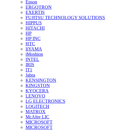
Epson
ERGOTRON
EXERTIS
FUJITSU TECHNOLOGY SOLUTIONS
HIPPUS
HITACHI
HP
HP INC
HTC
IiYAMA
iMoshion
INTEL
IRIS
IT1
Jabra
KENSINGTON
KINGSTON
KYOCERA
LENOVO
LG ELECTRONICS
LOGITECH
MATROX
McAfee LIC
MICROSOFT
MICROSOFT