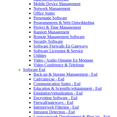
Mobile Device Management
Netwerk Management
Office Suites
Presentatie Software
Programmeren & Web Ontwikkeling
Project & Time Management
Rapport Management
Remote Management Software
Security Software
Software Firewalls En Gateways
Software Licensing & Service
Utilities
Video / Audio Opname En Montage
Video Conference & Telefonie
Software Esd
Back-up & Storage Management - Esd
Cad/cam/cae - Esd
Communication Suites - Esd
Education & Scientific/edutainment - Esd
Emulation/virtualization - Esd
Encryption Software - Esd
Firewall/gateways - Esd
Internet/web Filtering - Esd
Intrusion Detection - Esd
Language/web Development & Plug-ins - Esd