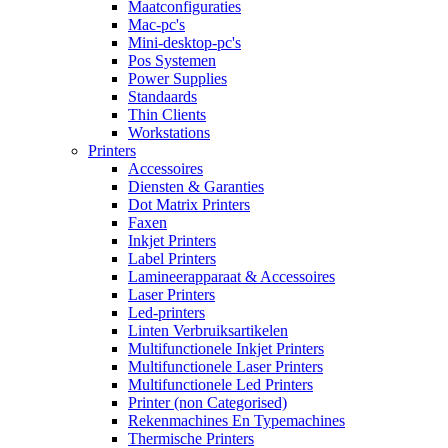
Maatconfiguraties
Mac-pc's
Mini-desktop-pc's
Pos Systemen
Power Supplies
Standaards
Thin Clients
Workstations
Printers
Accessoires
Diensten & Garanties
Dot Matrix Printers
Faxen
Inkjet Printers
Label Printers
Lamineerapparaat & Accessoires
Laser Printers
Led-printers
Linten Verbruiksartikelen
Multifunctionele Inkjet Printers
Multifunctionele Laser Printers
Multifunctionele Led Printers
Printer (non Categorised)
Rekenmachines En Typemachines
Thermische Printers