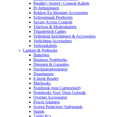
Parallel / Serieel / Console Kabels
Pc-behuizingen
Rekken En Montage Accessoires
Schoonmaak Producten
Secure Access Controls
Telefoon & Modemkabels
Thunderbolt Cables
Veiligheid Inrichtingen & Accessoires
Verlichting Accessoires
Verloopkabels
Laptops & Netbooks
Batterijen
Business Notebooks
Diensten & Garanties
Dockingoplossingen
Draagtassen
E-book Reader
Macbooks
Notebook (non Categorised)
Notebooks Voor Thuis Gebruik
Overige Accessoires
Power Adapters
Screen Protectors/ Safeguards
Stands
Tablet Pc's