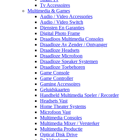
Tv Accessoires
Multimedia & Games
Audio / Video Accessories
Audio / Video Switch
Diensten En Garanties
Digital Photo Frame
Draadloos Multimedia Consoles
Draadloze Av Zender / Ontvanger
Draadloze Headsets
Draadloze Microfoon
Draadloze Speaker Systemen
Draadloze Toebehoren
Game Console
Game Controller
Gaming Accessoires
Geluidskaarten
Handheld Multimedia Speler / Recorder
Headsets Vast
Home Theater Systems
Microfoon Vast
Multimedia Consoles
Multimedia Mixer / Versterker
Multimedia Productie
Optical Disk Drive