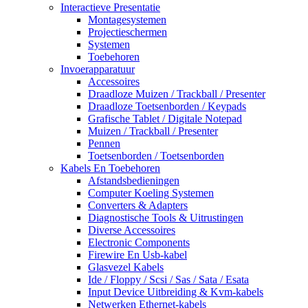
Interactieve Presentatie
Montagesystemen
Projectieschermen
Systemen
Toebehoren
Invoerapparatuur
Accessoires
Draadloze Muizen / Trackball / Presenter
Draadloze Toetsenborden / Keypads
Grafische Tablet / Digitale Notepad
Muizen / Trackball / Presenter
Pennen
Toetsenborden / Toetsenborden
Kabels En Toebehoren
Afstandsbedieningen
Computer Koeling Systemen
Converters & Adapters
Diagnostische Tools & Uitrustingen
Diverse Accessoires
Electronic Components
Firewire En Usb-kabel
Glasvezel Kabels
Ide / Floppy / Scsi / Sas / Sata / Esata
Input Device Uitbreiding & Kvm-kabels
Netwerken Ethernet-kabels