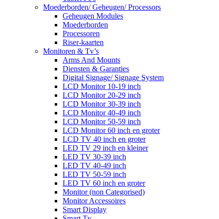
Moederborden/ Geheugen/ Processors
Geheugen Modules
Moederborden
Processoren
Riser-kaarten
Monitoren & Tv’s
Arms And Mounts
Diensten & Garanties
Digital Signage/ Signage System
LCD Monitor 10-19 inch
LCD Monitor 20-29 inch
LCD Monitor 30-39 inch
LCD Monitor 40-49 inch
LCD Monitor 50-59 inch
LCD Monitor 60 inch en groter
LCD TV 40 inch en groter
LED TV 29 inch en kleiner
LED TV 30-39 inch
LED TV 40-49 inch
LED TV 50-59 inch
LED TV 60 inch en groter
Monitor (non Categorised)
Monitor Accessoires
Smart Display
Smart Tv