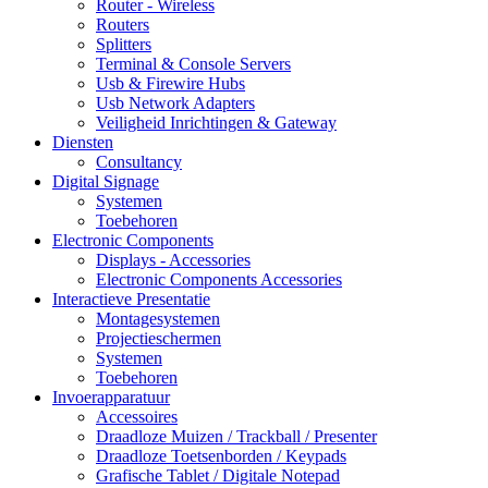
Router - Wireless
Routers
Splitters
Terminal & Console Servers
Usb & Firewire Hubs
Usb Network Adapters
Veiligheid Inrichtingen & Gateway
Diensten
Consultancy
Digital Signage
Systemen
Toebehoren
Electronic Components
Displays - Accessories
Electronic Components Accessories
Interactieve Presentatie
Montagesystemen
Projectieschermen
Systemen
Toebehoren
Invoerapparatuur
Accessoires
Draadloze Muizen / Trackball / Presenter
Draadloze Toetsenborden / Keypads
Grafische Tablet / Digitale Notepad