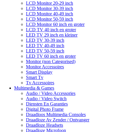
LCD Monitor 20-29 inch
LCD Monitor 30-39 inch
LCD Monitor 40-49 inch
LCD Monitor 50-59 inch
LCD Monitor 60 inch en groter
LCD TV 40 inch en groter
LED TV 29 inch en kleiner
LED TV 30-39 inch
LED TV 40-49 inch
LED TV 50-59 inch
LED TV 60 inch en groter
Monitor (non Categorised)
Monitor Accessoires
Smart Display
Smart Tv
Tv Accessoires
Multimedia & Games
Audio / Video Accessories
Audio / Video Switch
Diensten En Garanties
Digital Photo Frame
Draadloos Multimedia Consoles
Draadloze Av Zender / Ontvanger
Draadloze Headsets
Draadloze Microfoon