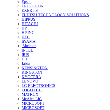
Epson
ERGOTRON
EXERTIS
FUJITSU TECHNOLOGY SOLUTIONS
HIPPUS
HITACHI
HP
HP INC
HTC
IiYAMA
iMoshion
INTEL
IRIS
IT1
Jabra
KENSINGTON
KINGSTON
KYOCERA
LENOVO
LG ELECTRONICS
LOGITECH
MATROX
McAfee LIC
MICROSOFT
MICROSOFT