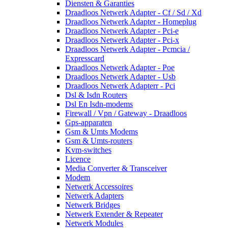
Diensten & Garanties
Draadloos Netwerk Adapter - Cf / Sd / Xd
Draadloos Netwerk Adapter - Homeplug
Draadloos Netwerk Adapter - Pci-e
Draadloos Netwerk Adapter - Pci-x
Draadloos Netwerk Adapter - Pcmcia /
Expresscard
Draadloos Netwerk Adapter - Poe
Draadloos Netwerk Adapter - Usb
Draadloos Netwerk Adapterr - Pci
Dsl & Isdn Routers
Dsl En Isdn-modems
Firewall / Vpn / Gateway - Draadloos
Gps-apparaten
Gsm & Umts Modems
Gsm & Umts-routers
Kvm-switches
Licence
Media Converter & Transceiver
Modem
Netwerk Accessoires
Netwerk Adapters
Netwerk Bridges
Netwerk Extender & Repeater
Netwerk Modules