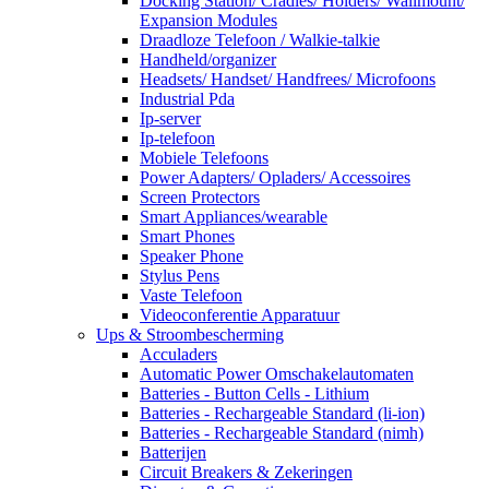
Docking Station/ Cradles/ Holders/ Wallmount/
Expansion Modules
Draadloze Telefoon / Walkie-talkie
Handheld/organizer
Headsets/ Handset/ Handfrees/ Microfoons
Industrial Pda
Ip-server
Ip-telefoon
Mobiele Telefoons
Power Adapters/ Opladers/ Accessoires
Screen Protectors
Smart Appliances/wearable
Smart Phones
Speaker Phone
Stylus Pens
Vaste Telefoon
Videoconferentie Apparatuur
Ups & Stroombescherming
Acculaders
Automatic Power Omschakelautomaten
Batteries - Button Cells - Lithium
Batteries - Rechargeable Standard (li-ion)
Batteries - Rechargeable Standard (nimh)
Batterijen
Circuit Breakers & Zekeringen