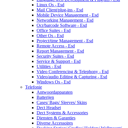
Linux Os - Esd
Mail Client/plug-ins - Esd
Mobile Device Management - Esd
Networking Management - Esd
Ocr/barcode Software - Esd
Office Suites - Esd
Other Os - Esd
Project/time Management - Esd
Remote Access - Esd
Report Management - Esd
Security Suites - Esd
Service & Support - Esd
Utilities - Esd
Video Conferencing & Telephony - Esd
Video/audio Editing & Capturing - Esd
Windows Os - Esd
Telefonie
Antwoordapparaten
Batterijen
Cases/ Bags/ Sleeves/ Skins
Dect Headset
Dect Systems & Accessories
Diensten & Garanties
Diverse Accessoires