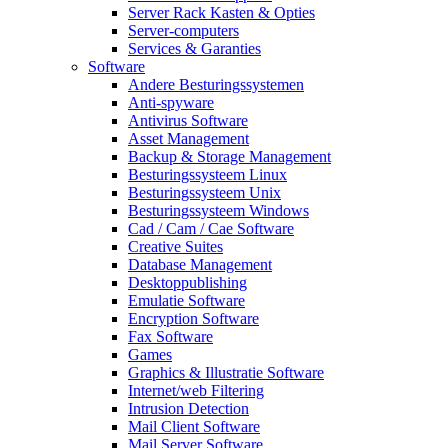
Server Rack Kasten & Opties
Server-computers
Services & Garanties
Software
Andere Besturingssystemen
Anti-spyware
Antivirus Software
Asset Management
Backup & Storage Management
Besturingssysteem Linux
Besturingssysteem Unix
Besturingssysteem Windows
Cad / Cam / Cae Software
Creative Suites
Database Management
Desktoppublishing
Emulatie Software
Encryption Software
Fax Software
Games
Graphics & Illustratie Software
Internet/web Filtering
Intrusion Detection
Mail Client Software
Mail Server Software