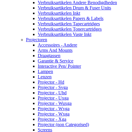
Verbruiksartikelen Andere Benodigdheden
Verbruiksartikelen Drum & Fuser Units
Verbruiksartikelen Inkt
Verbruiksartikelen Papers & Labels
Verbruiksartikelen Tapecartridges
Verbruiksartikelen Tonercartridges
Verbruiksartikelen Vaste Inkt
Projectoren
Accessoires - Andere
Arms And Mounts
Draagtassen
Garantie & Service
Interactive Pen/ Pointer
Lampen
Lenzen
Projector - Hd
Projector - Svga
Projector - Uhd
Projector - Uxga
Projector - Wuxga
Projector - Wvga
Projector - Wxga
Projector - Xga
Projector (non Categorised)
Screens