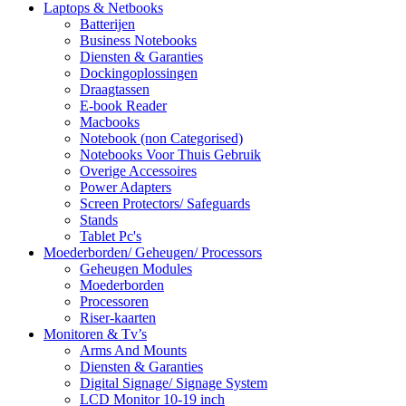
Laptops & Netbooks
Batterijen
Business Notebooks
Diensten & Garanties
Dockingoplossingen
Draagtassen
E-book Reader
Macbooks
Notebook (non Categorised)
Notebooks Voor Thuis Gebruik
Overige Accessoires
Power Adapters
Screen Protectors/ Safeguards
Stands
Tablet Pc's
Moederborden/ Geheugen/ Processors
Geheugen Modules
Moederborden
Processoren
Riser-kaarten
Monitoren & Tv’s
Arms And Mounts
Diensten & Garanties
Digital Signage/ Signage System
LCD Monitor 10-19 inch