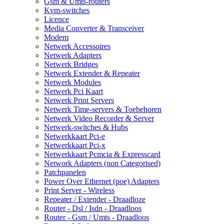
Gsm & Umts-routers
Kvm-switches
Licence
Media Converter & Transceiver
Modem
Netwerk Accessoires
Netwerk Adapters
Netwerk Bridges
Netwerk Extender & Repeater
Netwerk Modules
Netwerk Pci Kaart
Netwerk Print Servers
Netwerk Time-servers & Toebehoren
Netwerk Video Recorder & Server
Netwerk-switches & Hubs
Netwerkkaart Pci-e
Netwerkkaart Pci-x
Netwerkkaart Pcmcia & Expresscard
Network Adapters (non Categorised)
Patchpanelen
Power Over Ethernet (poe) Adapters
Print Server - Wireless
Repeater / Extender - Draadloze
Router - Dsl / Isdn - Draadloos
Router - Gsm / Umts - Draadloos