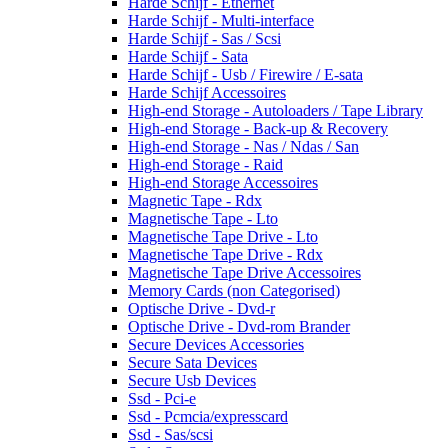
Harde Schijf - Ethernet
Harde Schijf - Multi-interface
Harde Schijf - Sas / Scsi
Harde Schijf - Sata
Harde Schijf - Usb / Firewire / E-sata
Harde Schijf Accessoires
High-end Storage - Autoloaders / Tape Library
High-end Storage - Back-up & Recovery
High-end Storage - Nas / Ndas / San
High-end Storage - Raid
High-end Storage Accessoires
Magnetic Tape - Rdx
Magnetische Tape - Lto
Magnetische Tape Drive - Lto
Magnetische Tape Drive - Rdx
Magnetische Tape Drive Accessoires
Memory Cards (non Categorised)
Optische Drive - Dvd-r
Optische Drive - Dvd-rom Brander
Secure Devices Accessories
Secure Sata Devices
Secure Usb Devices
Ssd - Pci-e
Ssd - Pcmcia/expresscard
Ssd - Sas/scsi