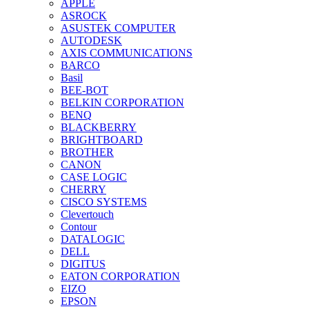
APPLE
ASROCK
ASUSTEK COMPUTER
AUTODESK
AXIS COMMUNICATIONS
BARCO
Basil
BEE-BOT
BELKIN CORPORATION
BENQ
BLACKBERRY
BRIGHTBOARD
BROTHER
CANON
CASE LOGIC
CHERRY
CISCO SYSTEMS
Clevertouch
Contour
DATALOGIC
DELL
DIGITUS
EATON CORPORATION
EIZO
EPSON