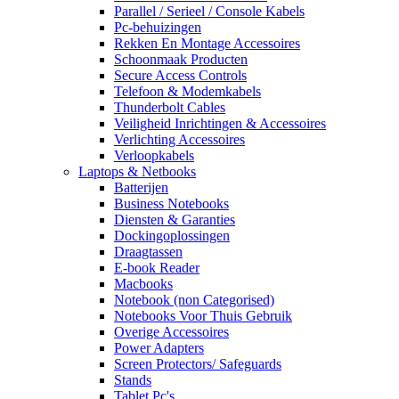
Parallel / Serieel / Console Kabels
Pc-behuizingen
Rekken En Montage Accessoires
Schoonmaak Producten
Secure Access Controls
Telefoon & Modemkabels
Thunderbolt Cables
Veiligheid Inrichtingen & Accessoires
Verlichting Accessoires
Verloopkabels
Laptops & Netbooks
Batterijen
Business Notebooks
Diensten & Garanties
Dockingoplossingen
Draagtassen
E-book Reader
Macbooks
Notebook (non Categorised)
Notebooks Voor Thuis Gebruik
Overige Accessoires
Power Adapters
Screen Protectors/ Safeguards
Stands
Tablet Pc's