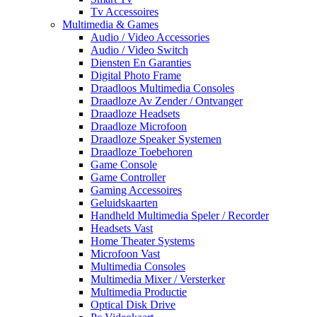
Tv Accessoires
Multimedia & Games
Audio / Video Accessories
Audio / Video Switch
Diensten En Garanties
Digital Photo Frame
Draadloos Multimedia Consoles
Draadloze Av Zender / Ontvanger
Draadloze Headsets
Draadloze Microfoon
Draadloze Speaker Systemen
Draadloze Toebehoren
Game Console
Game Controller
Gaming Accessoires
Geluidskaarten
Handheld Multimedia Speler / Recorder
Headsets Vast
Home Theater Systems
Microfoon Vast
Multimedia Consoles
Multimedia Mixer / Versterker
Multimedia Productie
Optical Disk Drive