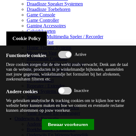
Draadloze Speaker Systemen
Draadloze Toebehoren
Game Console
Game Controller
Gaming Accessoires
Geluidskaarten
Handheld Multimedia Speler / Recorder
Cookie Policy
Headsets Vast
Home Theater Systems
Microfoon Vast
Functionele cookies
Multimedia Consoles
Multimedia Mixer / Versterker
Deze cookies zorgen dat de site werkt zoals verwacht; Denk aan de taal
Multimedia Productie
van de website, producten in je winkelmandje bijhouden, aanmelden
met jouw gegevens, winkelmandje het formulier bij het afrekenen,
Optical Disk Drive
zoekresultaten filteren etc.
Pc Videokaart
Repeater / Extender
Sound Systems Hi-fi
Andere cookies
Splitter
We gebruiken analytische & tracking cookies om te kijken hoe we de
Tuners En Recorders
website beter kunnen maken en hoe we content en eventuele reclame
Vaste Luidsprekersystemen
kunnen afstemmen op jouw voorkeur.
Vaste Zender En Ontvanger
Onderwijs & Recreatie
Andere Beveiligingssoftware
Bewaar voorkeuren
Boekhouding / Financiën
Onderwijs En Wetenschappelijk