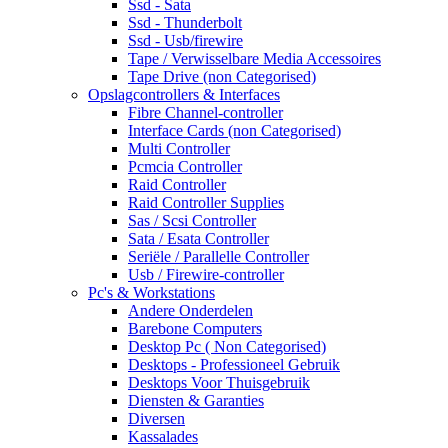
Ssd - Sata
Ssd - Thunderbolt
Ssd - Usb/firewire
Tape / Verwisselbare Media Accessoires
Tape Drive (non Categorised)
Opslagcontrollers & Interfaces
Fibre Channel-controller
Interface Cards (non Categorised)
Multi Controller
Pcmcia Controller
Raid Controller
Raid Controller Supplies
Sas / Scsi Controller
Sata / Esata Controller
Seriële / Parallelle Controller
Usb / Firewire-controller
Pc's & Workstations
Andere Onderdelen
Barebone Computers
Desktop Pc ( Non Categorised)
Desktops - Professioneel Gebruik
Desktops Voor Thuisgebruik
Diensten & Garanties
Diversen
Kassalades