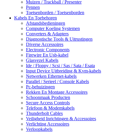
Muizen / Trackball / Presenter
Pennen
Toetsenborden / Toetsenborden
Kabels En Toebehoren
Afstandsbedieningen
Computer Koeling Systemen
Converters & Adapters
Diagnostische Tools & Uitrustingen
Diverse Accessoires
Electronic Components
Firewire En Usb-kabel
Glasvezel Kabels
Ide / Floppy / Scsi / Sas / Sata / Esata
Input Device Uitbreiding & Kvm-kabels
Netwerken Ethernet-kabels
Parallel / Serieel / Console Kabels
Pc-behuizingen
Rekken En Montage Accessoires
Schoonmaak Producten
Secure Access Controls
Telefoon & Modemkabels
Thunderbolt Cables
Veiligheid Inrichtingen & Accessoires
Verlichting Accessoires
Verloopkabels