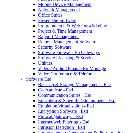
Mobile Device Management
Netwerk Management
Office Suites
Presentatie Software
Programmeren & Web Ontwikkeling
Project & Time Management
Rapport Management
Remote Management Software
Security Software
Software Firewalls En Gateways
Software Licensing & Service
Utilities
Video / Audio Opname En Montage
Video Conference & Telefonie
Software Esd
Back-up & Storage Management - Esd
Cad/cam/cae - Esd
Communication Suites - Esd
Education & Scientific/edutainment - Esd
Emulation/virtualization - Esd
Encryption Software - Esd
Firewall/gateways - Esd
Internet/web Filtering - Esd
Intrusion Detection - Esd
Language/web Development & Plug-ins - Esd