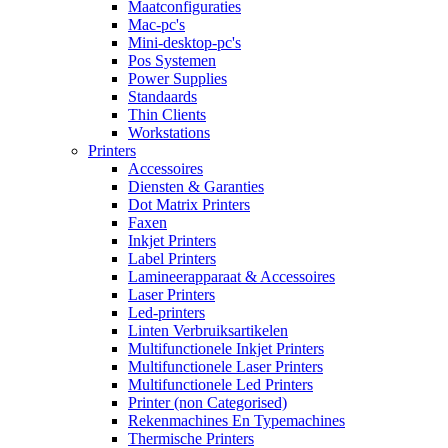
Maatconfiguraties
Mac-pc's
Mini-desktop-pc's
Pos Systemen
Power Supplies
Standaards
Thin Clients
Workstations
Printers
Accessoires
Diensten & Garanties
Dot Matrix Printers
Faxen
Inkjet Printers
Label Printers
Lamineerapparaat & Accessoires
Laser Printers
Led-printers
Linten Verbruiksartikelen
Multifunctionele Inkjet Printers
Multifunctionele Laser Printers
Multifunctionele Led Printers
Printer (non Categorised)
Rekenmachines En Typemachines
Thermische Printers