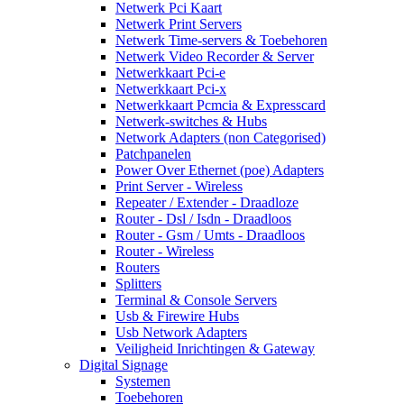
Netwerk Pci Kaart
Netwerk Print Servers
Netwerk Time-servers & Toebehoren
Netwerk Video Recorder & Server
Netwerkkaart Pci-e
Netwerkkaart Pci-x
Netwerkkaart Pcmcia & Expresscard
Netwerk-switches & Hubs
Network Adapters (non Categorised)
Patchpanelen
Power Over Ethernet (poe) Adapters
Print Server - Wireless
Repeater / Extender - Draadloze
Router - Dsl / Isdn - Draadloos
Router - Gsm / Umts - Draadloos
Router - Wireless
Routers
Splitters
Terminal & Console Servers
Usb & Firewire Hubs
Usb Network Adapters
Veiligheid Inrichtingen & Gateway
Digital Signage
Systemen
Toebehoren