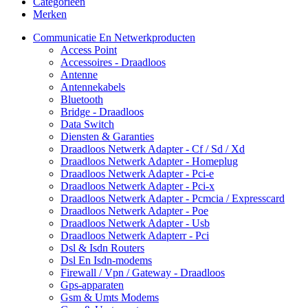
Categorieën
Merken
Communicatie En Netwerkproducten
Access Point
Accessoires - Draadloos
Antenne
Antennekabels
Bluetooth
Bridge - Draadloos
Data Switch
Diensten & Garanties
Draadloos Netwerk Adapter - Cf / Sd / Xd
Draadloos Netwerk Adapter - Homeplug
Draadloos Netwerk Adapter - Pci-e
Draadloos Netwerk Adapter - Pci-x
Draadloos Netwerk Adapter - Pcmcia / Expresscard
Draadloos Netwerk Adapter - Poe
Draadloos Netwerk Adapter - Usb
Draadloos Netwerk Adapterr - Pci
Dsl & Isdn Routers
Dsl En Isdn-modems
Firewall / Vpn / Gateway - Draadloos
Gps-apparaten
Gsm & Umts Modems