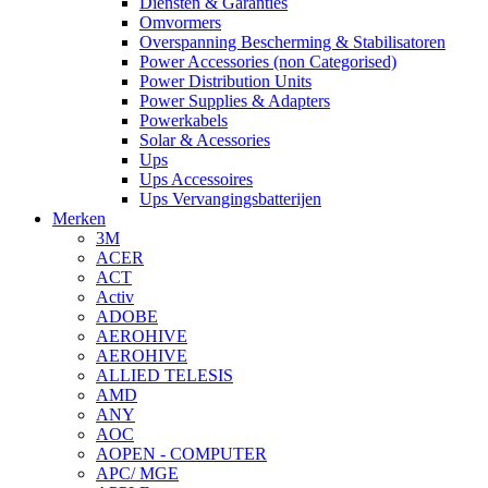
Diensten & Garanties
Omvormers
Overspanning Bescherming & Stabilisatoren
Power Accessories (non Categorised)
Power Distribution Units
Power Supplies & Adapters
Powerkabels
Solar & Acessories
Ups
Ups Accessoires
Ups Vervangingsbatterijen
Merken
3M
ACER
ACT
Activ
ADOBE
AEROHIVE
AEROHIVE
ALLIED TELESIS
AMD
ANY
AOC
AOPEN - COMPUTER
APC/ MGE