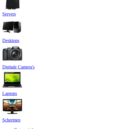
Servers
Desktops
Digitale Camera's
Laptops
Schermen