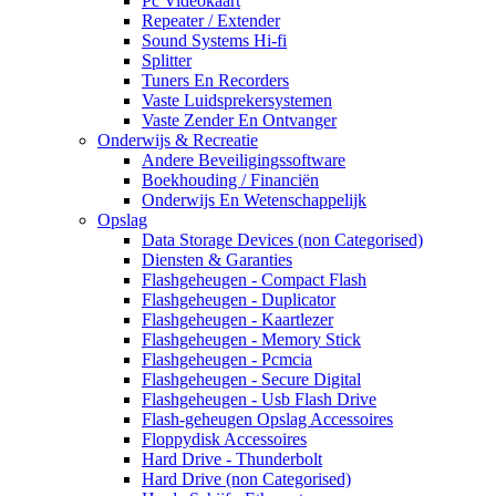
Pc Videokaart
Repeater / Extender
Sound Systems Hi-fi
Splitter
Tuners En Recorders
Vaste Luidsprekersystemen
Vaste Zender En Ontvanger
Onderwijs & Recreatie
Andere Beveiligingssoftware
Boekhouding / Financiën
Onderwijs En Wetenschappelijk
Opslag
Data Storage Devices (non Categorised)
Diensten & Garanties
Flashgeheugen - Compact Flash
Flashgeheugen - Duplicator
Flashgeheugen - Kaartlezer
Flashgeheugen - Memory Stick
Flashgeheugen - Pcmcia
Flashgeheugen - Secure Digital
Flashgeheugen - Usb Flash Drive
Flash-geheugen Opslag Accessoires
Floppydisk Accessoires
Hard Drive - Thunderbolt
Hard Drive (non Categorised)