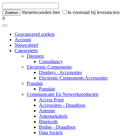
Sleutelwoorden hier
In voorraad bij leveranciers
0
Geavanceerd zoeken
Account
Nieuwsbrief
Categorieën
Diensten
Consultancy
Electronic Components
Displays - Accessories
Electronic Components Accessories
Populair
Populair
Communicatie En Netwerkproducten
Access Point
Accessoires - Draadloos
Antenne
Antennekabels
Bluetooth
Bridge - Draadloos
Data Switch