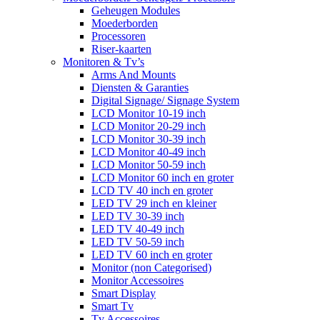
Geheugen Modules
Moederborden
Processoren
Riser-kaarten
Monitoren & Tv’s
Arms And Mounts
Diensten & Garanties
Digital Signage/ Signage System
LCD Monitor 10-19 inch
LCD Monitor 20-29 inch
LCD Monitor 30-39 inch
LCD Monitor 40-49 inch
LCD Monitor 50-59 inch
LCD Monitor 60 inch en groter
LCD TV 40 inch en groter
LED TV 29 inch en kleiner
LED TV 30-39 inch
LED TV 40-49 inch
LED TV 50-59 inch
LED TV 60 inch en groter
Monitor (non Categorised)
Monitor Accessoires
Smart Display
Smart Tv
Tv Accessoires