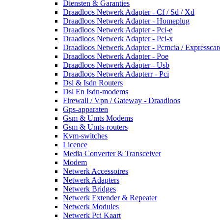
Diensten & Garanties
Draadloos Netwerk Adapter - Cf / Sd / Xd
Draadloos Netwerk Adapter - Homeplug
Draadloos Netwerk Adapter - Pci-e
Draadloos Netwerk Adapter - Pci-x
Draadloos Netwerk Adapter - Pcmcia / Expresscar
Draadloos Netwerk Adapter - Poe
Draadloos Netwerk Adapter - Usb
Draadloos Netwerk Adapterr - Pci
Dsl & Isdn Routers
Dsl En Isdn-modems
Firewall / Vpn / Gateway - Draadloos
Gps-apparaten
Gsm & Umts Modems
Gsm & Umts-routers
Kvm-switches
Licence
Media Converter & Transceiver
Modem
Netwerk Accessoires
Netwerk Adapters
Netwerk Bridges
Netwerk Extender & Repeater
Netwerk Modules
Netwerk Pci Kaart