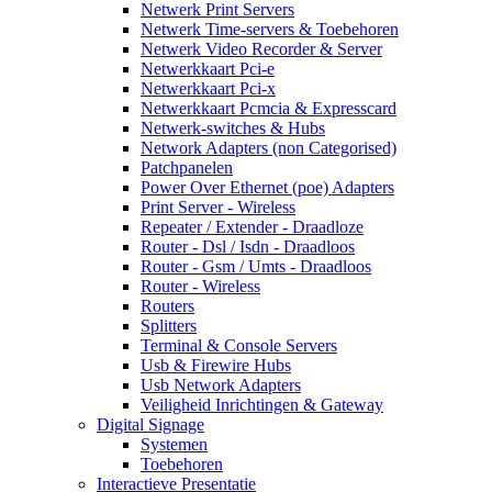
Netwerk Print Servers
Netwerk Time-servers & Toebehoren
Netwerk Video Recorder & Server
Netwerkkaart Pci-e
Netwerkkaart Pci-x
Netwerkkaart Pcmcia & Expresscard
Netwerk-switches & Hubs
Network Adapters (non Categorised)
Patchpanelen
Power Over Ethernet (poe) Adapters
Print Server - Wireless
Repeater / Extender - Draadloze
Router - Dsl / Isdn - Draadloos
Router - Gsm / Umts - Draadloos
Router - Wireless
Routers
Splitters
Terminal & Console Servers
Usb & Firewire Hubs
Usb Network Adapters
Veiligheid Inrichtingen & Gateway
Digital Signage
Systemen
Toebehoren
Interactieve Presentatie