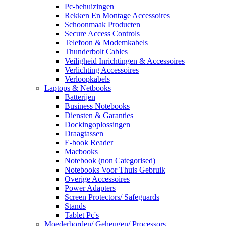
Pc-behuizingen
Rekken En Montage Accessoires
Schoonmaak Producten
Secure Access Controls
Telefoon & Modemkabels
Thunderbolt Cables
Veiligheid Inrichtingen & Accessoires
Verlichting Accessoires
Verloopkabels
Laptops & Netbooks
Batterijen
Business Notebooks
Diensten & Garanties
Dockingoplossingen
Draagtassen
E-book Reader
Macbooks
Notebook (non Categorised)
Notebooks Voor Thuis Gebruik
Overige Accessoires
Power Adapters
Screen Protectors/ Safeguards
Stands
Tablet Pc's
Moederborden/ Geheugen/ Processors