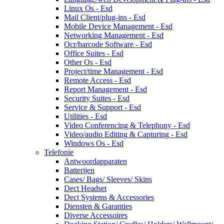
Linux Os - Esd
Mail Client/plug-ins - Esd
Mobile Device Management - Esd
Networking Management - Esd
Ocr/barcode Software - Esd
Office Suites - Esd
Other Os - Esd
Project/time Management - Esd
Remote Access - Esd
Report Management - Esd
Security Suites - Esd
Service & Support - Esd
Utilities - Esd
Video Conferencing & Telephony - Esd
Video/audio Editing & Capturing - Esd
Windows Os - Esd
Telefonie
Antwoordapparaten
Batterijen
Cases/ Bags/ Sleeves/ Skins
Dect Headset
Dect Systems & Accessories
Diensten & Garanties
Diverse Accessoires