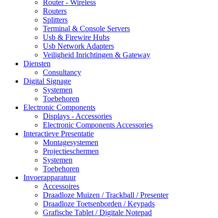
Router - Wireless
Routers
Splitters
Terminal & Console Servers
Usb & Firewire Hubs
Usb Network Adapters
Veiligheid Inrichtingen & Gateway
Diensten
Consultancy
Digital Signage
Systemen
Toebehoren
Electronic Components
Displays - Accessories
Electronic Components Accessories
Interactieve Presentatie
Montagesystemen
Projectieschermen
Systemen
Toebehoren
Invoerapparatuur
Accessoires
Draadloze Muizen / Trackball / Presenter
Draadloze Toetsenborden / Keypads
Grafische Tablet / Digitale Notepad