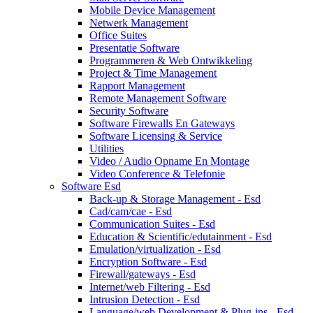
Mobile Device Management
Netwerk Management
Office Suites
Presentatie Software
Programmeren & Web Ontwikkeling
Project & Time Management
Rapport Management
Remote Management Software
Security Software
Software Firewalls En Gateways
Software Licensing & Service
Utilities
Video / Audio Opname En Montage
Video Conference & Telefonie
Software Esd
Back-up & Storage Management - Esd
Cad/cam/cae - Esd
Communication Suites - Esd
Education & Scientific/edutainment - Esd
Emulation/virtualization - Esd
Encryption Software - Esd
Firewall/gateways - Esd
Internet/web Filtering - Esd
Intrusion Detection - Esd
Language/web Development & Plug-ins - Esd