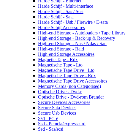
Harde Schijf - Ethernet
Harde Schijf - Multi-interface
Harde Schijf - Sas / Scsi
Harde Schijf - Sata
Harde Schijf - Usb / Firewire / E-sata
Harde Schijf Accessoires
High-end Storage - Autoloaders / Tape Library
High-end Storage - Back-up & Recovery
High-end Storage - Nas / Ndas / San
High-end Storage - Raid
High-end Storage Accessoires
Magnetic Tape - Rdx
Magnetische Tape - Lto
Magnetische Tape Drive - Lto
Magnetische Tape Drive - Rdx
Magnetische Tape Drive Accessoires
Memory Cards (non Categorised)
Optische Drive - Dvd-r
Optische Drive - Dvd-rom Brander
Secure Devices Accessories
Secure Sata Devices
Secure Usb Devices
Ssd - Pci-e
Ssd - Pcmcia/expresscard
Ssd - Sas/scsi