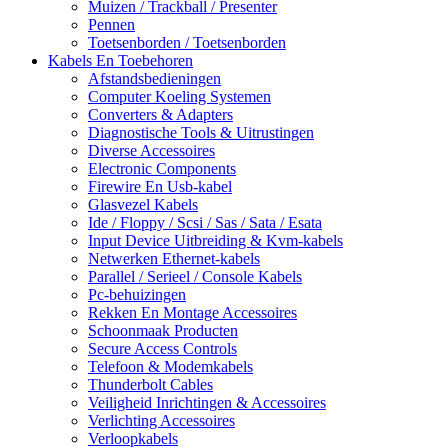
Muizen / Trackball / Presenter
Pennen
Toetsenborden / Toetsenborden
Kabels En Toebehoren
Afstandsbedieningen
Computer Koeling Systemen
Converters & Adapters
Diagnostische Tools & Uitrustingen
Diverse Accessoires
Electronic Components
Firewire En Usb-kabel
Glasvezel Kabels
Ide / Floppy / Scsi / Sas / Sata / Esata
Input Device Uitbreiding & Kvm-kabels
Netwerken Ethernet-kabels
Parallel / Serieel / Console Kabels
Pc-behuizingen
Rekken En Montage Accessoires
Schoonmaak Producten
Secure Access Controls
Telefoon & Modemkabels
Thunderbolt Cables
Veiligheid Inrichtingen & Accessoires
Verlichting Accessoires
Verloopkabels