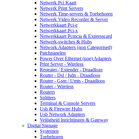
Netwerk Pci Kaart
Netwerk Print Servers
Netwerk Time-servers & Toebehoren
Netwerk Video Recorder & Server
Netwerkkaart Pci-e
Netwerkkaart Pci-x
Netwerkkaart Pcmcia & Expresscard
Netwerk-switches & Hubs
Network Adapters (non Categorised)
Patchpanelen
Power Over Ethernet (poe) Adapters
Print Server - Wireless
Repeater / Extender - Draadloze
Router - Dsl / Isdn - Draadloos
Router - Gsm / Umts - Draadloos
Router - Wireless
Routers
Splitters
Terminal & Console Servers
Usb & Firewire Hubs
Usb Network Adapters
Veiligheid Inrichtingen & Gateway
Digital Signage
Systemen
Toebehoren