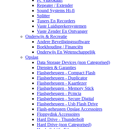
Pc Videokaart
Repeater / Extender
Sound Systems Hi-fi
Splitter
Tuners En Recorders
Vaste Luidsprekersystemen
Vaste Zender En Ontvanger
Onderwijs & Recreatie
Andere Beveiligingssoftware
Boekhouding / Financiën
Onderwijs En Wetenschappelijk
Opslag
Data Storage Devices (non Categorised)
Diensten & Garanties
Flashgeheugen - Compact Flash
Flashgeheugen - Duplicator
Flashgeheugen - Kaartlezer
Flashgeheugen - Memory Stick
Flashgeheugen - Pcmcia
Flashgeheugen - Secure Digital
Flashgeheugen - Usb Flash Drive
Flash-geheugen Opslag Accessoires
Floppydisk Accessoires
Hard Drive - Thunderbolt
Hard Drive (non Categorised)