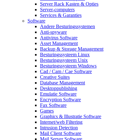
Server Rack Kasten & Opties
Server-computers
Services & Garanties
Software
Andere Besturingssystemen
Anti-spyware
Antivirus Software
Asset Management
Backup & Storage Management
Besturingssysteem Linux
Besturingssysteem Unix
Besturingssysteem Windows
Cad / Cam / Cae Software
Creative Suites
Database Management
Desktoppublishing
Emulatie Software
Encryption Software
Fax Software
Games
Graphics & Illustratie Software
Internet/web Filtering
Intrusion Detection
Mail Client Software
Mail Server Software