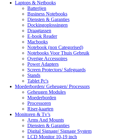
Laptops & Netbooks
Batterijen
Business Notebooks
Diensten & Garanties
Dockingoplossingen
Draagtassen
E-book Reader
Macbooks
Notebook (non Categorised)
Notebooks Voor Thuis Gebruik
Overige Accessoires
Power Adapters
Screen Protectors/ Safeguards
Stands
Tablet Pc's
Moederborden/ Geheugen/ Processors
Geheugen Modules
Moederborden
Processoren
Riser-kaarten
Monitoren & Tv’s
Arms And Mounts
Diensten & Garanties
Digital Signage/ Signage System
LCD Monitor 10-19 inch