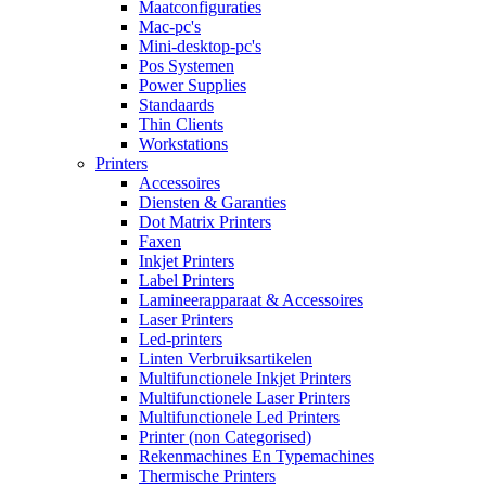
Maatconfiguraties
Mac-pc's
Mini-desktop-pc's
Pos Systemen
Power Supplies
Standaards
Thin Clients
Workstations
Printers
Accessoires
Diensten & Garanties
Dot Matrix Printers
Faxen
Inkjet Printers
Label Printers
Lamineerapparaat & Accessoires
Laser Printers
Led-printers
Linten Verbruiksartikelen
Multifunctionele Inkjet Printers
Multifunctionele Laser Printers
Multifunctionele Led Printers
Printer (non Categorised)
Rekenmachines En Typemachines
Thermische Printers