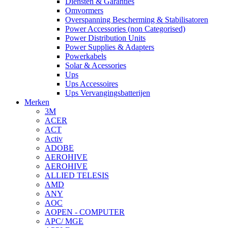
Diensten & Garanties
Omvormers
Overspanning Bescherming & Stabilisatoren
Power Accessories (non Categorised)
Power Distribution Units
Power Supplies & Adapters
Powerkabels
Solar & Acessories
Ups
Ups Accessoires
Ups Vervangingsbatterijen
Merken
3M
ACER
ACT
Activ
ADOBE
AEROHIVE
AEROHIVE
ALLIED TELESIS
AMD
ANY
AOC
AOPEN - COMPUTER
APC/ MGE