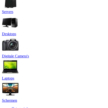
Servers
Desktops
Digitale Camera's
Laptops
Schermen