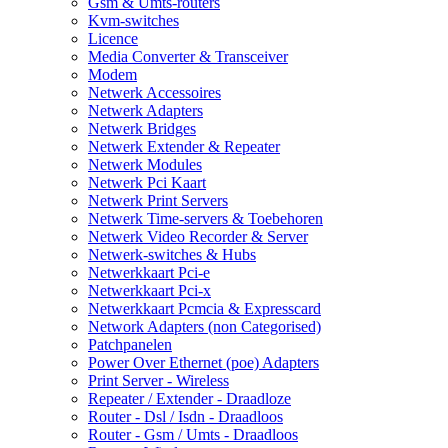
Gsm & Umts-routers
Kvm-switches
Licence
Media Converter & Transceiver
Modem
Netwerk Accessoires
Netwerk Adapters
Netwerk Bridges
Netwerk Extender & Repeater
Netwerk Modules
Netwerk Pci Kaart
Netwerk Print Servers
Netwerk Time-servers & Toebehoren
Netwerk Video Recorder & Server
Netwerk-switches & Hubs
Netwerkkaart Pci-e
Netwerkkaart Pci-x
Netwerkkaart Pcmcia & Expresscard
Network Adapters (non Categorised)
Patchpanelen
Power Over Ethernet (poe) Adapters
Print Server - Wireless
Repeater / Extender - Draadloze
Router - Dsl / Isdn - Draadloos
Router - Gsm / Umts - Draadloos