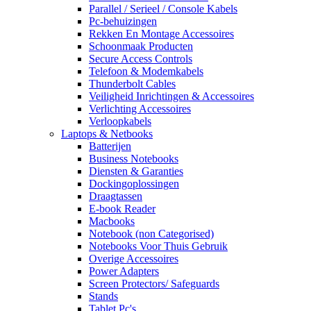
Parallel / Serieel / Console Kabels
Pc-behuizingen
Rekken En Montage Accessoires
Schoonmaak Producten
Secure Access Controls
Telefoon & Modemkabels
Thunderbolt Cables
Veiligheid Inrichtingen & Accessoires
Verlichting Accessoires
Verloopkabels
Laptops & Netbooks
Batterijen
Business Notebooks
Diensten & Garanties
Dockingoplossingen
Draagtassen
E-book Reader
Macbooks
Notebook (non Categorised)
Notebooks Voor Thuis Gebruik
Overige Accessoires
Power Adapters
Screen Protectors/ Safeguards
Stands
Tablet Pc's