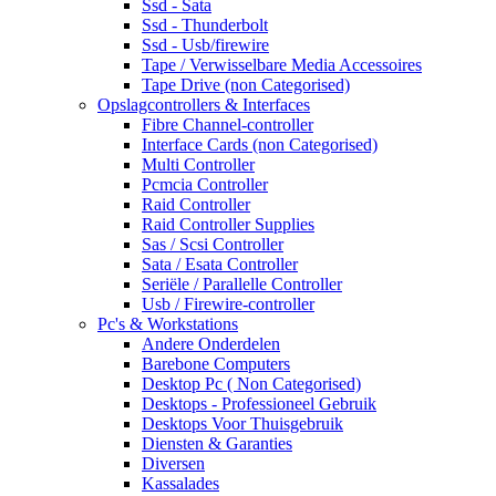
Ssd - Sata
Ssd - Thunderbolt
Ssd - Usb/firewire
Tape / Verwisselbare Media Accessoires
Tape Drive (non Categorised)
Opslagcontrollers & Interfaces
Fibre Channel-controller
Interface Cards (non Categorised)
Multi Controller
Pcmcia Controller
Raid Controller
Raid Controller Supplies
Sas / Scsi Controller
Sata / Esata Controller
Seriële / Parallelle Controller
Usb / Firewire-controller
Pc's & Workstations
Andere Onderdelen
Barebone Computers
Desktop Pc ( Non Categorised)
Desktops - Professioneel Gebruik
Desktops Voor Thuisgebruik
Diensten & Garanties
Diversen
Kassalades