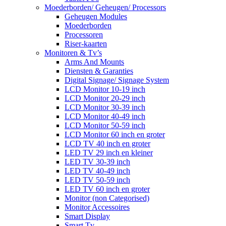
Moederborden/ Geheugen/ Processors
Geheugen Modules
Moederborden
Processoren
Riser-kaarten
Monitoren & Tv’s
Arms And Mounts
Diensten & Garanties
Digital Signage/ Signage System
LCD Monitor 10-19 inch
LCD Monitor 20-29 inch
LCD Monitor 30-39 inch
LCD Monitor 40-49 inch
LCD Monitor 50-59 inch
LCD Monitor 60 inch en groter
LCD TV 40 inch en groter
LED TV 29 inch en kleiner
LED TV 30-39 inch
LED TV 40-49 inch
LED TV 50-59 inch
LED TV 60 inch en groter
Monitor (non Categorised)
Monitor Accessoires
Smart Display
Smart Tv