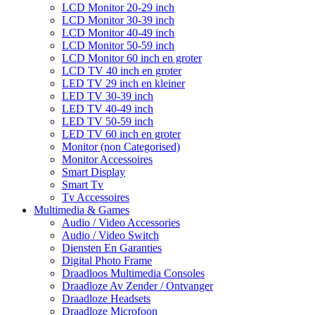
LCD Monitor 20-29 inch
LCD Monitor 30-39 inch
LCD Monitor 40-49 inch
LCD Monitor 50-59 inch
LCD Monitor 60 inch en groter
LCD TV 40 inch en groter
LED TV 29 inch en kleiner
LED TV 30-39 inch
LED TV 40-49 inch
LED TV 50-59 inch
LED TV 60 inch en groter
Monitor (non Categorised)
Monitor Accessoires
Smart Display
Smart Tv
Tv Accessoires
Multimedia & Games
Audio / Video Accessories
Audio / Video Switch
Diensten En Garanties
Digital Photo Frame
Draadloos Multimedia Consoles
Draadloze Av Zender / Ontvanger
Draadloze Headsets
Draadloze Microfoon