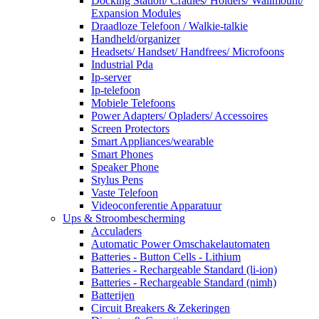
Docking Station/ Cradles/ Holders/ Wallmount/
Expansion Modules
Draadloze Telefoon / Walkie-talkie
Handheld/organizer
Headsets/ Handset/ Handfrees/ Microfoons
Industrial Pda
Ip-server
Ip-telefoon
Mobiele Telefoons
Power Adapters/ Opladers/ Accessoires
Screen Protectors
Smart Appliances/wearable
Smart Phones
Speaker Phone
Stylus Pens
Vaste Telefoon
Videoconferentie Apparatuur
Ups & Stroombescherming
Acculaders
Automatic Power Omschakelautomaten
Batteries - Button Cells - Lithium
Batteries - Rechargeable Standard (li-ion)
Batteries - Rechargeable Standard (nimh)
Batterijen
Circuit Breakers & Zekeringen