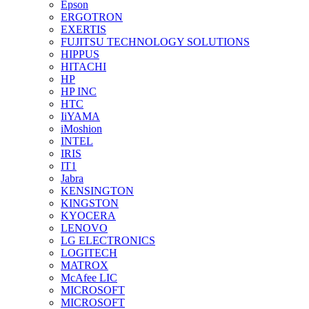
Epson
ERGOTRON
EXERTIS
FUJITSU TECHNOLOGY SOLUTIONS
HIPPUS
HITACHI
HP
HP INC
HTC
IiYAMA
iMoshion
INTEL
IRIS
IT1
Jabra
KENSINGTON
KINGSTON
KYOCERA
LENOVO
LG ELECTRONICS
LOGITECH
MATROX
McAfee LIC
MICROSOFT
MICROSOFT