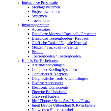
Interactieve Presentatie
Montagesystemen
Projectieschermen
Systemen
Toebehoren
Invoerapparatuur
Accessoires
Draadloze Muizen / Trackball / Presenter
Draadloze Toetsenborden / Keypads
Grafische Tablet / Digitale Notepad
Muizen / Trackball / Presenter
Pennen
Toetsenborden / Toetsenborden
Kabels En Toebehoren
Afstandsbedieningen
Computer Koeling Systemen
Converters & Adapters
Diagnostische Tools & Uitrustingen
Diverse Accessoires
Electronic Components
Firewire En Usb-kabel
Glasvezel Kabels
Ide / Floppy / Scsi / Sas / Sata / Esata
Input Device Uitbreiding & Kvm-kabels
Netwerken Ethernet-kabels