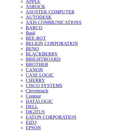
APPLE
ASROCK
ASUSTEK COMPUTER
AUTODESK
AXIS COMMUNICATIONS
BARCO
Basil
BEE-BOT
BELKIN CORPORATION
BENQ
BLACKBERRY
BRIGHTBOARD
BROTHER
CANON
CASE LOGIC
CHERRY
CISCO SYSTEMS
Clevertouch
Contour
DATALOGIC
DELL
DIGITUS
EATON CORPORATION
EIZO
EPSON