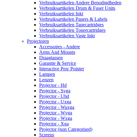
Verbruiksartikelen Andere Benodigdheden
Verbruiksartikelen Drum & Fuser Units
Verbruiksartikelen Inkt
Verbruiksartikelen Papers & Labels
Verbruiksartikelen Tapecartridges
Verbruiksartikelen Tonercartridges
Verbruiksartikelen Vaste Inkt
Projectoren
Accessoires - Andere
Arms And Mounts
Draagtassen
Garantie & Service
Interactive Pen/ Pointer
Lampen
Lenzen
Projector - Hd
Projector - Svga
Projector - Uhd
Projector - Uxga
Projector - Wuxga
Projector - Wvga
Projector - Wxga
Projector - Xga
Projector (non Categorised)
Screens