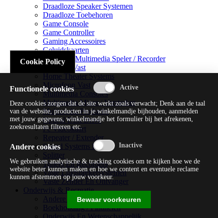
Draadloze Speaker Systemen
Draadloze Toebehoren
Game Console
Game Controller
Gaming Accessoires
Geluidskaarten
Handheld Multimedia Speler / Recorder
Cookie Policy
Headsets Vast
Home Theater Systems
Microfoon Vast
Functionele cookies
Multimedia Consoles
Multimedia Mixer / Versterker
Deze cookies zorgen dat de site werkt zoals verwacht; Denk aan de taal
Multimedia Productie
van de website, producten in je winkelmandje bijhouden, aanmelden
met jouw gegevens, winkelmandje het formulier bij het afrekenen,
Optical Disk Drive
zoekresultaten filteren etc.
Pc Videokaart
Repeater / Extender
Sound Systems Hi-fi
Andere cookies
Splitter
We gebruiken analytische & tracking cookies om te kijken hoe we de
Tuners En Recorders
website beter kunnen maken en hoe we content en eventuele reclame
Vaste Luidsprekersystemen
kunnen afstemmen op jouw voorkeur.
Vaste Zender En Ontvanger
Onderwijs & Recreatie
Andere Beveiligingssoftware
Bewaar voorkeuren
Boekhouding / Financiën
Onderwijs En Wetenschappelijk