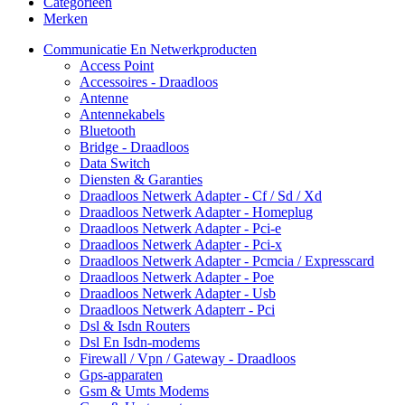
Categorieën
Merken
Communicatie En Netwerkproducten
Access Point
Accessoires - Draadloos
Antenne
Antennekabels
Bluetooth
Bridge - Draadloos
Data Switch
Diensten & Garanties
Draadloos Netwerk Adapter - Cf / Sd / Xd
Draadloos Netwerk Adapter - Homeplug
Draadloos Netwerk Adapter - Pci-e
Draadloos Netwerk Adapter - Pci-x
Draadloos Netwerk Adapter - Pcmcia / Expresscard
Draadloos Netwerk Adapter - Poe
Draadloos Netwerk Adapter - Usb
Draadloos Netwerk Adapterr - Pci
Dsl & Isdn Routers
Dsl En Isdn-modems
Firewall / Vpn / Gateway - Draadloos
Gps-apparaten
Gsm & Umts Modems