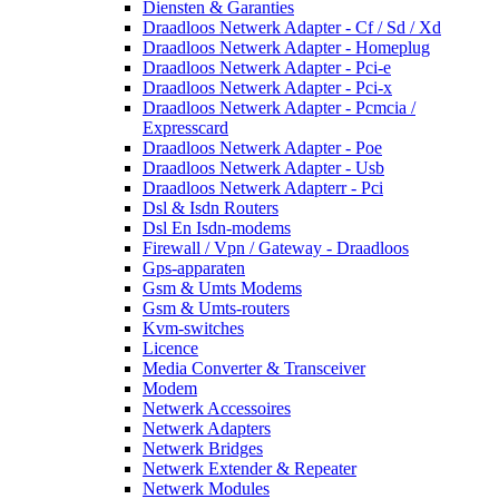
Diensten & Garanties
Draadloos Netwerk Adapter - Cf / Sd / Xd
Draadloos Netwerk Adapter - Homeplug
Draadloos Netwerk Adapter - Pci-e
Draadloos Netwerk Adapter - Pci-x
Draadloos Netwerk Adapter - Pcmcia /
Expresscard
Draadloos Netwerk Adapter - Poe
Draadloos Netwerk Adapter - Usb
Draadloos Netwerk Adapterr - Pci
Dsl & Isdn Routers
Dsl En Isdn-modems
Firewall / Vpn / Gateway - Draadloos
Gps-apparaten
Gsm & Umts Modems
Gsm & Umts-routers
Kvm-switches
Licence
Media Converter & Transceiver
Modem
Netwerk Accessoires
Netwerk Adapters
Netwerk Bridges
Netwerk Extender & Repeater
Netwerk Modules