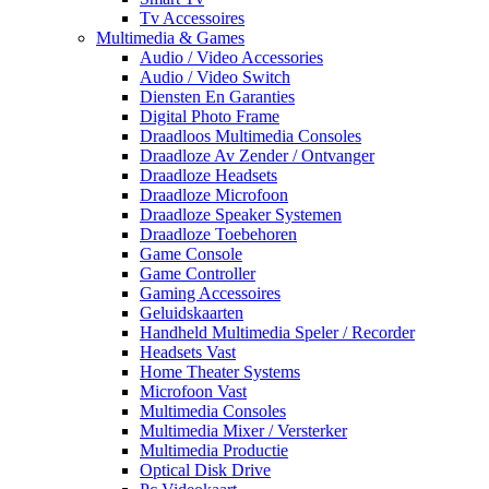
Tv Accessoires
Multimedia & Games
Audio / Video Accessories
Audio / Video Switch
Diensten En Garanties
Digital Photo Frame
Draadloos Multimedia Consoles
Draadloze Av Zender / Ontvanger
Draadloze Headsets
Draadloze Microfoon
Draadloze Speaker Systemen
Draadloze Toebehoren
Game Console
Game Controller
Gaming Accessoires
Geluidskaarten
Handheld Multimedia Speler / Recorder
Headsets Vast
Home Theater Systems
Microfoon Vast
Multimedia Consoles
Multimedia Mixer / Versterker
Multimedia Productie
Optical Disk Drive