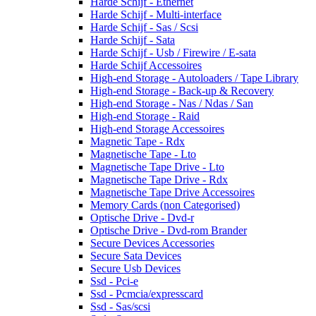
Harde Schijf - Ethernet
Harde Schijf - Multi-interface
Harde Schijf - Sas / Scsi
Harde Schijf - Sata
Harde Schijf - Usb / Firewire / E-sata
Harde Schijf Accessoires
High-end Storage - Autoloaders / Tape Library
High-end Storage - Back-up & Recovery
High-end Storage - Nas / Ndas / San
High-end Storage - Raid
High-end Storage Accessoires
Magnetic Tape - Rdx
Magnetische Tape - Lto
Magnetische Tape Drive - Lto
Magnetische Tape Drive - Rdx
Magnetische Tape Drive Accessoires
Memory Cards (non Categorised)
Optische Drive - Dvd-r
Optische Drive - Dvd-rom Brander
Secure Devices Accessories
Secure Sata Devices
Secure Usb Devices
Ssd - Pci-e
Ssd - Pcmcia/expresscard
Ssd - Sas/scsi