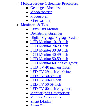
Moederborden/ Geheugen/ Processors
Geheugen Modules
Moederborden
Processoren
Riser-kaarten
Monitoren & Tv’s
Arms And Mounts
Diensten & Garanties
Digital Signage/ Signage System
LCD Monitor 10-19 inch
LCD Monitor 20-29 inch
LCD Monitor 30-39 inch
LCD Monitor 40-49 inch
LCD Monitor 50-59 inch
LCD Monitor 60 inch en groter
LCD TV 40 inch en groter
LED TV 29 inch en kleiner
LED TV 30-39 inch
LED TV 40-49 inch
LED TV 50-59 inch
LED TV 60 inch en groter
Monitor (non Categorised)
Monitor Accessoires
Smart Display
Smart Tv