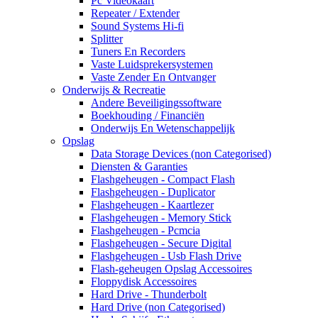
Pc Videokaart
Repeater / Extender
Sound Systems Hi-fi
Splitter
Tuners En Recorders
Vaste Luidsprekersystemen
Vaste Zender En Ontvanger
Onderwijs & Recreatie
Andere Beveiligingssoftware
Boekhouding / Financiën
Onderwijs En Wetenschappelijk
Opslag
Data Storage Devices (non Categorised)
Diensten & Garanties
Flashgeheugen - Compact Flash
Flashgeheugen - Duplicator
Flashgeheugen - Kaartlezer
Flashgeheugen - Memory Stick
Flashgeheugen - Pcmcia
Flashgeheugen - Secure Digital
Flashgeheugen - Usb Flash Drive
Flash-geheugen Opslag Accessoires
Floppydisk Accessoires
Hard Drive - Thunderbolt
Hard Drive (non Categorised)