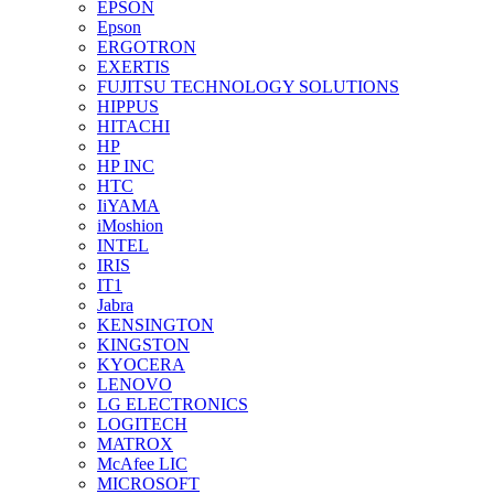
EPSON
Epson
ERGOTRON
EXERTIS
FUJITSU TECHNOLOGY SOLUTIONS
HIPPUS
HITACHI
HP
HP INC
HTC
IiYAMA
iMoshion
INTEL
IRIS
IT1
Jabra
KENSINGTON
KINGSTON
KYOCERA
LENOVO
LG ELECTRONICS
LOGITECH
MATROX
McAfee LIC
MICROSOFT