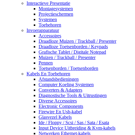
Interactieve Presentatie
Montagesystemen
Projectieschermen
Systemen
Toebehoren
Invoerapparatuur
Accessoires
Draadloze Muizen / Trackball / Presenter
Draadloze Toetsenborden / Keypads
Grafische Tablet / Digitale Notepad
Muizen / Trackball / Presenter
Pennen
Toetsenborden / Toetsenborden
Kabels En Toebehoren
Afstandsbedieningen
Computer Koeling Systemen
Converters & Adapters
Diagnostische Tools & Uitrustingen
Diverse Accessoires
Electronic Components
Firewire En Usb-kabel
Glasvezel Kabels
Ide / Floppy / Scsi / Sas / Sata / Esata
Input Device Uitbreiding & Kvm-kabels
Netwerken Ethernet-kabels