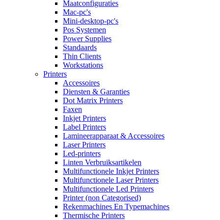
Maatconfiguraties
Mac-pc's
Mini-desktop-pc's
Pos Systemen
Power Supplies
Standaards
Thin Clients
Workstations
Printers
Accessoires
Diensten & Garanties
Dot Matrix Printers
Faxen
Inkjet Printers
Label Printers
Lamineerapparaat & Accessoires
Laser Printers
Led-printers
Linten Verbruiksartikelen
Multifunctionele Inkjet Printers
Multifunctionele Laser Printers
Multifunctionele Led Printers
Printer (non Categorised)
Rekenmachines En Typemachines
Thermische Printers