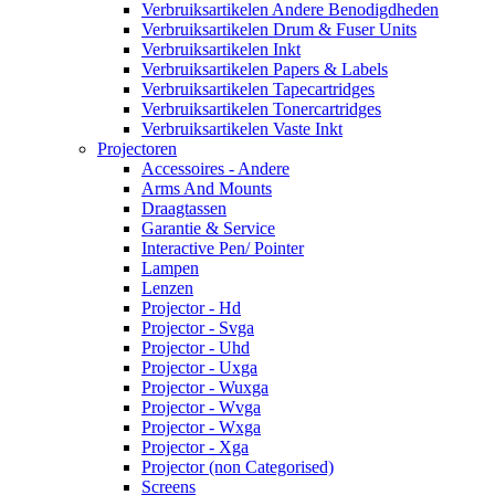
Verbruiksartikelen Andere Benodigdheden
Verbruiksartikelen Drum & Fuser Units
Verbruiksartikelen Inkt
Verbruiksartikelen Papers & Labels
Verbruiksartikelen Tapecartridges
Verbruiksartikelen Tonercartridges
Verbruiksartikelen Vaste Inkt
Projectoren
Accessoires - Andere
Arms And Mounts
Draagtassen
Garantie & Service
Interactive Pen/ Pointer
Lampen
Lenzen
Projector - Hd
Projector - Svga
Projector - Uhd
Projector - Uxga
Projector - Wuxga
Projector - Wvga
Projector - Wxga
Projector - Xga
Projector (non Categorised)
Screens