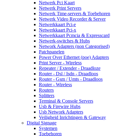
Netwerk Pci Kaart
Netwerk Print Servers
Netwerk Time-servers & Toebehoren
Netwerk Video Recorder & Server
Netwerkkaart Pci-e
Netwerkkaart Pci-x
Netwerkkaart Pcmcia & Expresscard
Netwerk-switches & Hubs
Network Adapters (non Categorised)
Patchpanelen
Power Over Ethernet (poe) Adapters
Print Server - Wireless
Repeater / Extender - Draadloze
Router - Dsl / Isdn - Draadloos
Router - Gsm / Umts - Draadloos
Router - Wireless
Routers
Splitters
Terminal & Console Servers
Usb & Firewire Hubs
Usb Network Adapters
Veiligheid Inrichtingen & Gateway
Digital Signage
Systemen
Toebehoren