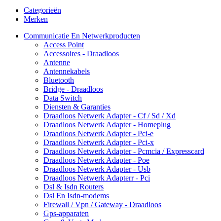
Categorieën
Merken
Communicatie En Netwerkproducten
Access Point
Accessoires - Draadloos
Antenne
Antennekabels
Bluetooth
Bridge - Draadloos
Data Switch
Diensten & Garanties
Draadloos Netwerk Adapter - Cf / Sd / Xd
Draadloos Netwerk Adapter - Homeplug
Draadloos Netwerk Adapter - Pci-e
Draadloos Netwerk Adapter - Pci-x
Draadloos Netwerk Adapter - Pcmcia / Expresscard
Draadloos Netwerk Adapter - Poe
Draadloos Netwerk Adapter - Usb
Draadloos Netwerk Adapterr - Pci
Dsl & Isdn Routers
Dsl En Isdn-modems
Firewall / Vpn / Gateway - Draadloos
Gps-apparaten