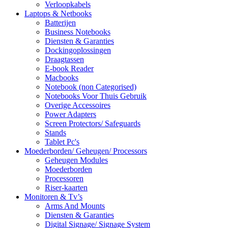
Verloopkabels
Laptops & Netbooks
Batterijen
Business Notebooks
Diensten & Garanties
Dockingoplossingen
Draagtassen
E-book Reader
Macbooks
Notebook (non Categorised)
Notebooks Voor Thuis Gebruik
Overige Accessoires
Power Adapters
Screen Protectors/ Safeguards
Stands
Tablet Pc's
Moederborden/ Geheugen/ Processors
Geheugen Modules
Moederborden
Processoren
Riser-kaarten
Monitoren & Tv’s
Arms And Mounts
Diensten & Garanties
Digital Signage/ Signage System