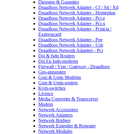
Diensten & Garanties
Draadloos Netwerk Adapter - Cf / Sd / Xd
Draadloos Netwerk Adapter - Homeplug
Draadloos Netwerk Adapter - Pci-e
Draadloos Netwerk Adapter - Pci-x
Draadloos Netwerk Adapter - Pcmcia /
Expresscard
Draadloos Netwerk Adapter - Poe
Draadloos Netwerk Adapter - Usb
Draadloos Netwerk Adapterr - Pci
Dsl & Isdn Routers
Dsl En Isdn-modems
Firewall / Vpn / Gateway - Draadloos
Gps-apparaten
Gsm & Umts Modems
Gsm & Umts-routers
Kvm-switches
Licence
Media Converter & Transceiver
Modem
Netwerk Accessoires
Netwerk Adapters
Netwerk Bridges
Netwerk Extender & Repeater
Netwerk Modules