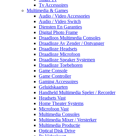
Tv Accessoires
Multimedia & Games
Audio / Video Accessories
Audio / Video Switch
Diensten En Garanties
Digital Photo Frame
Draadloos Multimedia Consoles
Draadloze Av Zender / Ontvanger
Draadloze Headsets
Draadloze Microfoon
Draadloze Speaker Systemen
Draadloze Toebehoren
Game Console
Game Controller
Gaming Accessoires
Geluidskaarten
Handheld Multimedia Speler / Recorder
Headsets Vast
Home Theater Systems
Microfoon Vast
Multimedia Consoles
Multimedia Mixer / Versterker
Multimedia Productie
Optical Disk Drive