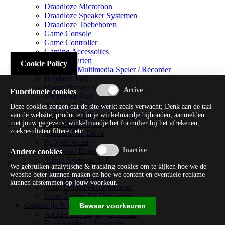
Draadloze Microfoon
Draadloze Speaker Systemen
Draadloze Toebehoren
Game Console
Game Controller
Gaming Accessoires
Geluidskaarten
Cookie Policy
Handheld Multimedia Speler / Recorder
Headsets Vast
Home Theater Systems
Functionele cookies
Microfoon Vast
Multimedia Consoles
Deze cookies zorgen dat de site werkt zoals verwacht; Denk aan de taal
Multimedia Mixer / Versterker
van de website, producten in je winkelmandje bijhouden, aanmelden
met jouw gegevens, winkelmandje het formulier bij het afrekenen,
Multimedia Productie
zoekresultaten filteren etc.
Optical Disk Drive
Pc Videokaart
Repeater / Extender
Andere cookies
Sound Systems Hi-fi
We gebruiken analytische & tracking cookies om te kijken hoe we de
Splitter
website beter kunnen maken en hoe we content en eventuele reclame
Tuners En Recorders
kunnen afstemmen op jouw voorkeur.
Vaste Luidsprekersystemen
Vaste Zender En Ontvanger
Onderwijs & Recreatie
Bewaar voorkeuren
Andere Beveiligingssoftware
Boekhouding / Financiën