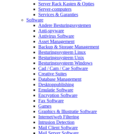
Server Rack Kasten & Opties
Server-computers
Services & Garanties
Software
Andere Besturingssystemen
Anti-spyware
Antivirus Software
Asset Management
Backup & Storage Management
Besturingssysteem Linux
Besturingssysteem Unix
Besturingssysteem Windows
Cad / Cam / Cae Software
Creative Suites
Database Management
Desktoppublishing
Emulatie Software
Encryption Software
Fax Software
Games
Graphics & Illustratie Software
Internet/web Filtering
Intrusion Detection
Mail Client Software
Mail Server Software