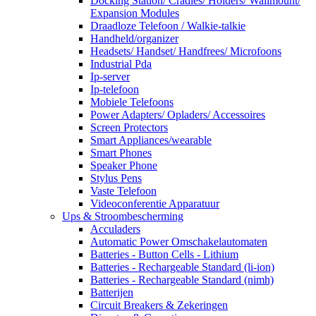
Docking Station/ Cradles/ Holders/ Wallmount/
Expansion Modules
Draadloze Telefoon / Walkie-talkie
Handheld/organizer
Headsets/ Handset/ Handfrees/ Microfoons
Industrial Pda
Ip-server
Ip-telefoon
Mobiele Telefoons
Power Adapters/ Opladers/ Accessoires
Screen Protectors
Smart Appliances/wearable
Smart Phones
Speaker Phone
Stylus Pens
Vaste Telefoon
Videoconferentie Apparatuur
Ups & Stroombescherming
Acculaders
Automatic Power Omschakelautomaten
Batteries - Button Cells - Lithium
Batteries - Rechargeable Standard (li-ion)
Batteries - Rechargeable Standard (nimh)
Batterijen
Circuit Breakers & Zekeringen