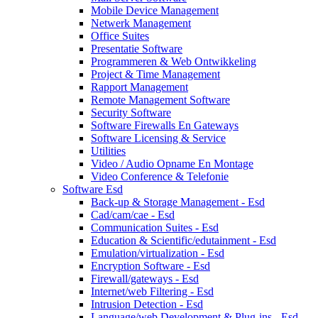
Mobile Device Management
Netwerk Management
Office Suites
Presentatie Software
Programmeren & Web Ontwikkeling
Project & Time Management
Rapport Management
Remote Management Software
Security Software
Software Firewalls En Gateways
Software Licensing & Service
Utilities
Video / Audio Opname En Montage
Video Conference & Telefonie
Software Esd
Back-up & Storage Management - Esd
Cad/cam/cae - Esd
Communication Suites - Esd
Education & Scientific/edutainment - Esd
Emulation/virtualization - Esd
Encryption Software - Esd
Firewall/gateways - Esd
Internet/web Filtering - Esd
Intrusion Detection - Esd
Language/web Development & Plug-ins - Esd