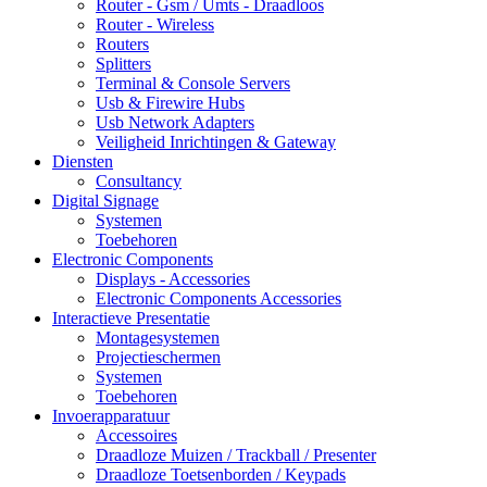
Router - Gsm / Umts - Draadloos
Router - Wireless
Routers
Splitters
Terminal & Console Servers
Usb & Firewire Hubs
Usb Network Adapters
Veiligheid Inrichtingen & Gateway
Diensten
Consultancy
Digital Signage
Systemen
Toebehoren
Electronic Components
Displays - Accessories
Electronic Components Accessories
Interactieve Presentatie
Montagesystemen
Projectieschermen
Systemen
Toebehoren
Invoerapparatuur
Accessoires
Draadloze Muizen / Trackball / Presenter
Draadloze Toetsenborden / Keypads