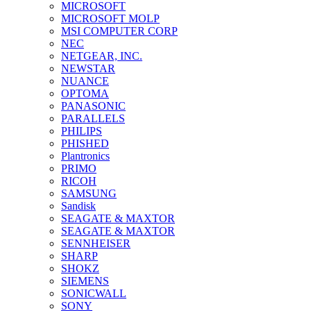
MICROSOFT
MICROSOFT MOLP
MSI COMPUTER CORP
NEC
NETGEAR, INC.
NEWSTAR
NUANCE
OPTOMA
PANASONIC
PARALLELS
PHILIPS
PHISHED
Plantronics
PRIMO
RICOH
SAMSUNG
Sandisk
SEAGATE & MAXTOR
SEAGATE & MAXTOR
SENNHEISER
SHARP
SHOKZ
SIEMENS
SONICWALL
SONY