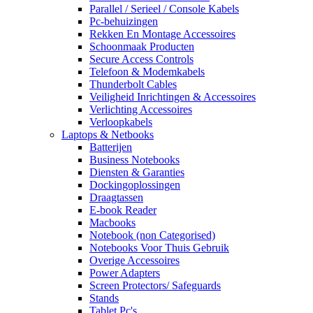
Parallel / Serieel / Console Kabels
Pc-behuizingen
Rekken En Montage Accessoires
Schoonmaak Producten
Secure Access Controls
Telefoon & Modemkabels
Thunderbolt Cables
Veiligheid Inrichtingen & Accessoires
Verlichting Accessoires
Verloopkabels
Laptops & Netbooks
Batterijen
Business Notebooks
Diensten & Garanties
Dockingoplossingen
Draagtassen
E-book Reader
Macbooks
Notebook (non Categorised)
Notebooks Voor Thuis Gebruik
Overige Accessoires
Power Adapters
Screen Protectors/ Safeguards
Stands
Tablet Pc's