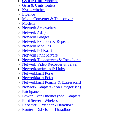
Gsm & Umts Modems
Gsm & Umts-routers
Kvm-switches
Licence
Media Converter & Transceiver
Modem
Netwerk Accessoires
Netwerk Adapters
Netwerk Bridges
Netwerk Extender & Repeater
Netwerk Modules
Netwerk Pci Kaart
Netwerk Print Servers
Netwerk Time-servers & Toebehoren
Netwerk Video Recorder & Server
Netwerk-switches & Hubs
Netwerkkaart Pci-e
Netwerkkaart Pci-x
Netwerkkaart Pcmcia & Expresscard
Network Adapters (non Categorised)
Patchpanelen
Power Over Ethernet (poe) Adapters
Print Server - Wireless
Repeater / Extender - Draadloze
Router - Dsl / Isdn - Draadloos