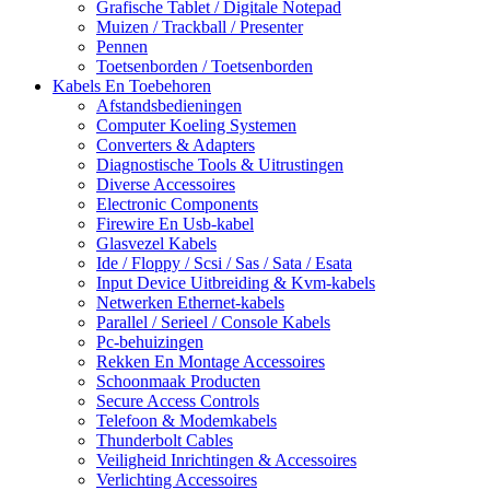
Grafische Tablet / Digitale Notepad
Muizen / Trackball / Presenter
Pennen
Toetsenborden / Toetsenborden
Kabels En Toebehoren
Afstandsbedieningen
Computer Koeling Systemen
Converters & Adapters
Diagnostische Tools & Uitrustingen
Diverse Accessoires
Electronic Components
Firewire En Usb-kabel
Glasvezel Kabels
Ide / Floppy / Scsi / Sas / Sata / Esata
Input Device Uitbreiding & Kvm-kabels
Netwerken Ethernet-kabels
Parallel / Serieel / Console Kabels
Pc-behuizingen
Rekken En Montage Accessoires
Schoonmaak Producten
Secure Access Controls
Telefoon & Modemkabels
Thunderbolt Cables
Veiligheid Inrichtingen & Accessoires
Verlichting Accessoires