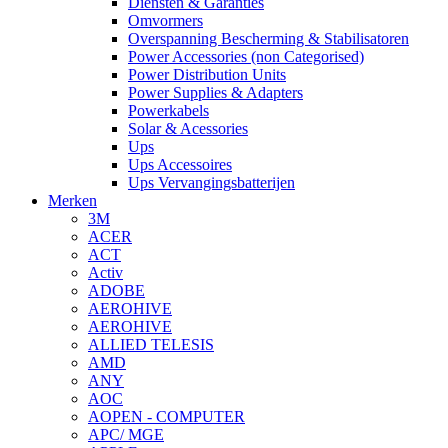
Diensten & Garanties
Omvormers
Overspanning Bescherming & Stabilisatoren
Power Accessories (non Categorised)
Power Distribution Units
Power Supplies & Adapters
Powerkabels
Solar & Acessories
Ups
Ups Accessoires
Ups Vervangingsbatterijen
Merken
3M
ACER
ACT
Activ
ADOBE
AEROHIVE
AEROHIVE
ALLIED TELESIS
AMD
ANY
AOC
AOPEN - COMPUTER
APC/ MGE