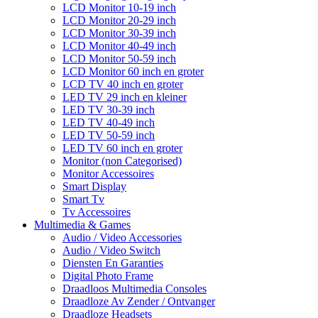
LCD Monitor 10-19 inch
LCD Monitor 20-29 inch
LCD Monitor 30-39 inch
LCD Monitor 40-49 inch
LCD Monitor 50-59 inch
LCD Monitor 60 inch en groter
LCD TV 40 inch en groter
LED TV 29 inch en kleiner
LED TV 30-39 inch
LED TV 40-49 inch
LED TV 50-59 inch
LED TV 60 inch en groter
Monitor (non Categorised)
Monitor Accessoires
Smart Display
Smart Tv
Tv Accessoires
Multimedia & Games
Audio / Video Accessories
Audio / Video Switch
Diensten En Garanties
Digital Photo Frame
Draadloos Multimedia Consoles
Draadloze Av Zender / Ontvanger
Draadloze Headsets