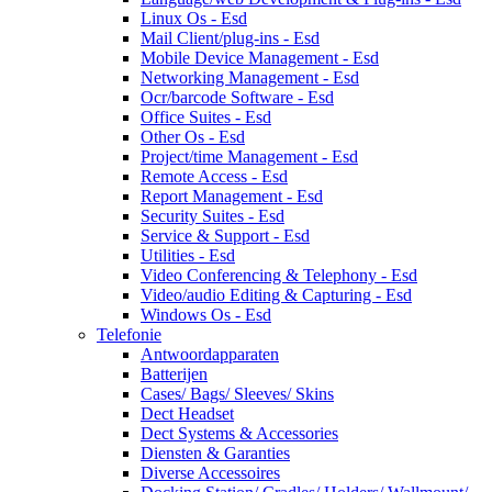
Linux Os - Esd
Mail Client/plug-ins - Esd
Mobile Device Management - Esd
Networking Management - Esd
Ocr/barcode Software - Esd
Office Suites - Esd
Other Os - Esd
Project/time Management - Esd
Remote Access - Esd
Report Management - Esd
Security Suites - Esd
Service & Support - Esd
Utilities - Esd
Video Conferencing & Telephony - Esd
Video/audio Editing & Capturing - Esd
Windows Os - Esd
Telefonie
Antwoordapparaten
Batterijen
Cases/ Bags/ Sleeves/ Skins
Dect Headset
Dect Systems & Accessories
Diensten & Garanties
Diverse Accessoires