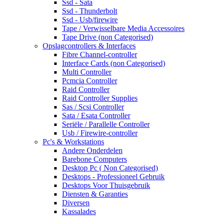
Ssd - Sata
Ssd - Thunderbolt
Ssd - Usb/firewire
Tape / Verwisselbare Media Accessoires
Tape Drive (non Categorised)
Opslagcontrollers & Interfaces
Fibre Channel-controller
Interface Cards (non Categorised)
Multi Controller
Pcmcia Controller
Raid Controller
Raid Controller Supplies
Sas / Scsi Controller
Sata / Esata Controller
Seriële / Parallelle Controller
Usb / Firewire-controller
Pc's & Workstations
Andere Onderdelen
Barebone Computers
Desktop Pc ( Non Categorised)
Desktops - Professioneel Gebruik
Desktops Voor Thuisgebruik
Diensten & Garanties
Diversen
Kassalades