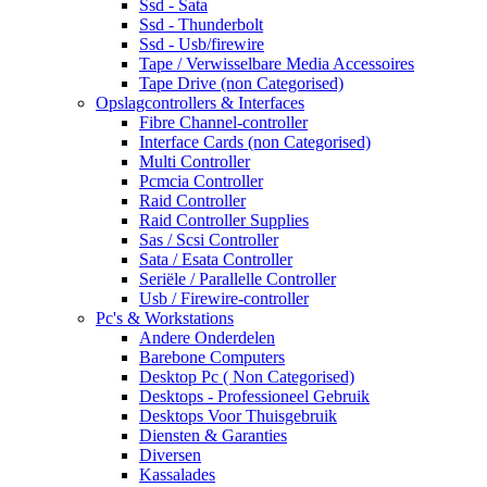
Ssd - Sata
Ssd - Thunderbolt
Ssd - Usb/firewire
Tape / Verwisselbare Media Accessoires
Tape Drive (non Categorised)
Opslagcontrollers & Interfaces
Fibre Channel-controller
Interface Cards (non Categorised)
Multi Controller
Pcmcia Controller
Raid Controller
Raid Controller Supplies
Sas / Scsi Controller
Sata / Esata Controller
Seriële / Parallelle Controller
Usb / Firewire-controller
Pc's & Workstations
Andere Onderdelen
Barebone Computers
Desktop Pc ( Non Categorised)
Desktops - Professioneel Gebruik
Desktops Voor Thuisgebruik
Diensten & Garanties
Diversen
Kassalades