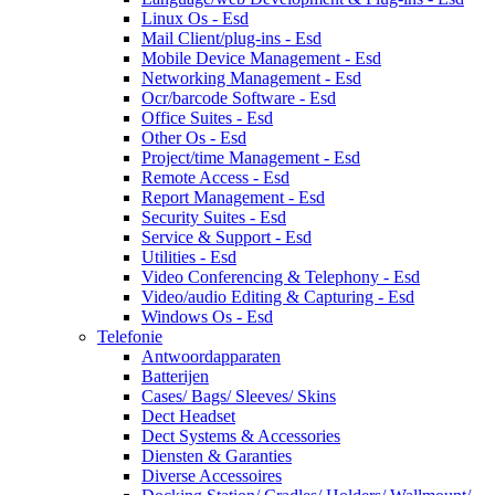
Linux Os - Esd
Mail Client/plug-ins - Esd
Mobile Device Management - Esd
Networking Management - Esd
Ocr/barcode Software - Esd
Office Suites - Esd
Other Os - Esd
Project/time Management - Esd
Remote Access - Esd
Report Management - Esd
Security Suites - Esd
Service & Support - Esd
Utilities - Esd
Video Conferencing & Telephony - Esd
Video/audio Editing & Capturing - Esd
Windows Os - Esd
Telefonie
Antwoordapparaten
Batterijen
Cases/ Bags/ Sleeves/ Skins
Dect Headset
Dect Systems & Accessories
Diensten & Garanties
Diverse Accessoires