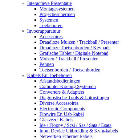
Interactieve Presentatie
Montagesystemen
Projectieschermen
Systemen
Toebehoren
Invoerapparatuur
Accessoires
Draadloze Muizen / Trackball / Presenter
Draadloze Toetsenborden / Keypads
Grafische Tablet / Digitale Notepad
Muizen / Trackball / Presenter
Pennen
Toetsenborden / Toetsenborden
Kabels En Toebehoren
Afstandsbedieningen
Computer Koeling Systemen
Converters & Adapters
Diagnostische Tools & Uitrustingen
Diverse Accessoires
Electronic Components
Firewire En Usb-kabel
Glasvezel Kabels
Ide / Floppy / Scsi / Sas / Sata / Esata
Input Device Uitbreiding & Kvm-kabels
Netwerken Ethernet-kabels