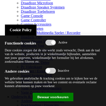
Draadloze Microfoon
Draadloze Speaker Systemen
Draadloze Toebehoren
Game Console
Game Controller
Gaming Accessoires
Geluidskaarten
Cookie Policy
Handheld Multimedia Speler / Recorder
Headsets Vast
Home Theater Systems
Functionele cookies
Microfoon Vast
Multimedia Consoles
Deze cookies zorgen dat de site werkt zoals verwacht; Denk aan de taal
Multimedia Mixer / Versterker
van de website, producten in je winkelmandje bijhouden, aanmelden
met jouw gegevens, winkelmandje het formulier bij het afrekenen,
Multimedia Productie
zoekresultaten filteren etc.
Optical Disk Drive
Pc Videokaart
Repeater / Extender
Andere cookies
Sound Systems Hi-fi
We gebruiken analytische & tracking cookies om te kijken hoe we de
Splitter
website beter kunnen maken en hoe we content en eventuele reclame
Tuners En Recorders
kunnen afstemmen op jouw voorkeur.
Vaste Luidsprekersystemen
Vaste Zender En Ontvanger
Onderwijs & Recreatie
Bewaar voorkeuren
Andere Beveiligingssoftware
Boekhouding / Financiën