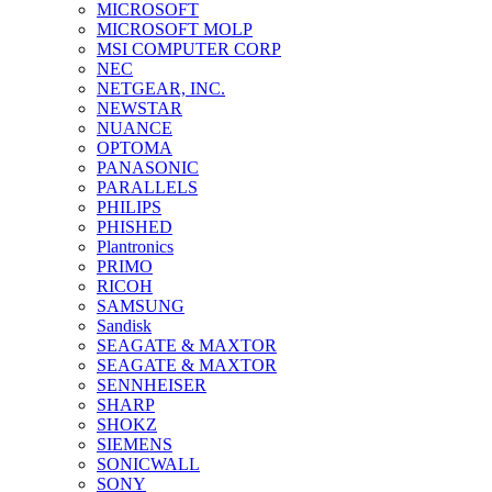
MICROSOFT
MICROSOFT MOLP
MSI COMPUTER CORP
NEC
NETGEAR, INC.
NEWSTAR
NUANCE
OPTOMA
PANASONIC
PARALLELS
PHILIPS
PHISHED
Plantronics
PRIMO
RICOH
SAMSUNG
Sandisk
SEAGATE & MAXTOR
SEAGATE & MAXTOR
SENNHEISER
SHARP
SHOKZ
SIEMENS
SONICWALL
SONY