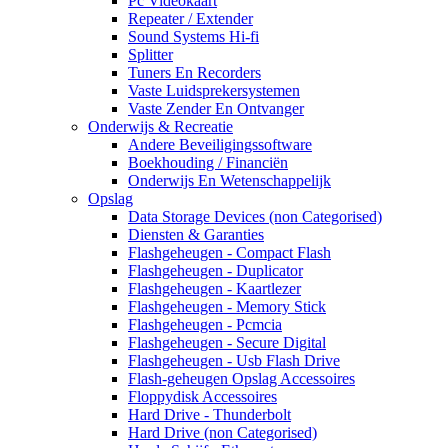
Pc Videokaart
Repeater / Extender
Sound Systems Hi-fi
Splitter
Tuners En Recorders
Vaste Luidsprekersystemen
Vaste Zender En Ontvanger
Onderwijs & Recreatie
Andere Beveiligingssoftware
Boekhouding / Financiën
Onderwijs En Wetenschappelijk
Opslag
Data Storage Devices (non Categorised)
Diensten & Garanties
Flashgeheugen - Compact Flash
Flashgeheugen - Duplicator
Flashgeheugen - Kaartlezer
Flashgeheugen - Memory Stick
Flashgeheugen - Pcmcia
Flashgeheugen - Secure Digital
Flashgeheugen - Usb Flash Drive
Flash-geheugen Opslag Accessoires
Floppydisk Accessoires
Hard Drive - Thunderbolt
Hard Drive (non Categorised)