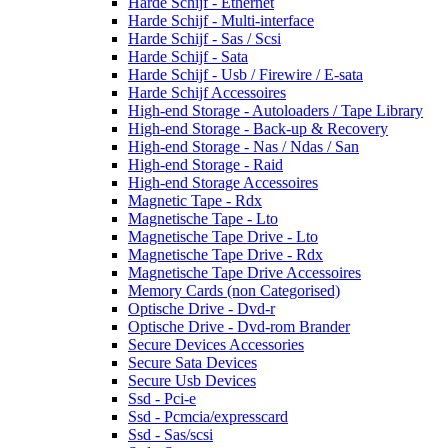
Harde Schijf - Ethernet
Harde Schijf - Multi-interface
Harde Schijf - Sas / Scsi
Harde Schijf - Sata
Harde Schijf - Usb / Firewire / E-sata
Harde Schijf Accessoires
High-end Storage - Autoloaders / Tape Library
High-end Storage - Back-up & Recovery
High-end Storage - Nas / Ndas / San
High-end Storage - Raid
High-end Storage Accessoires
Magnetic Tape - Rdx
Magnetische Tape - Lto
Magnetische Tape Drive - Lto
Magnetische Tape Drive - Rdx
Magnetische Tape Drive Accessoires
Memory Cards (non Categorised)
Optische Drive - Dvd-r
Optische Drive - Dvd-rom Brander
Secure Devices Accessories
Secure Sata Devices
Secure Usb Devices
Ssd - Pci-e
Ssd - Pcmcia/expresscard
Ssd - Sas/scsi