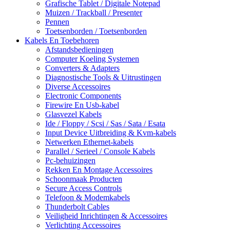
Grafische Tablet / Digitale Notepad
Muizen / Trackball / Presenter
Pennen
Toetsenborden / Toetsenborden
Kabels En Toebehoren
Afstandsbedieningen
Computer Koeling Systemen
Converters & Adapters
Diagnostische Tools & Uitrustingen
Diverse Accessoires
Electronic Components
Firewire En Usb-kabel
Glasvezel Kabels
Ide / Floppy / Scsi / Sas / Sata / Esata
Input Device Uitbreiding & Kvm-kabels
Netwerken Ethernet-kabels
Parallel / Serieel / Console Kabels
Pc-behuizingen
Rekken En Montage Accessoires
Schoonmaak Producten
Secure Access Controls
Telefoon & Modemkabels
Thunderbolt Cables
Veiligheid Inrichtingen & Accessoires
Verlichting Accessoires