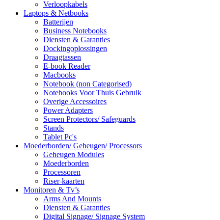
Verloopkabels
Laptops & Netbooks
Batterijen
Business Notebooks
Diensten & Garanties
Dockingoplossingen
Draagtassen
E-book Reader
Macbooks
Notebook (non Categorised)
Notebooks Voor Thuis Gebruik
Overige Accessoires
Power Adapters
Screen Protectors/ Safeguards
Stands
Tablet Pc's
Moederborden/ Geheugen/ Processors
Geheugen Modules
Moederborden
Processoren
Riser-kaarten
Monitoren & Tv’s
Arms And Mounts
Diensten & Garanties
Digital Signage/ Signage System