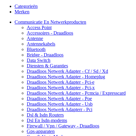
Categorieën
Merken
Communicatie En Netwerkproducten
Access Point
Accessoires - Draadloos
Antenne
Antennekabels
Bluetooth
Bridge - Draadloos
Data Switch
Diensten & Garanties
Draadloos Netwerk Adapter - Cf / Sd / Xd
Draadloos Netwerk Adapter - Homeplug
Draadloos Netwerk Adapter - Pci-e
Draadloos Netwerk Adapter - Pci-x
Draadloos Netwerk Adapter - Pcmcia / Expresscard
Draadloos Netwerk Adapter - Poe
Draadloos Netwerk Adapter - Usb
Draadloos Netwerk Adapterr - Pci
Dsl & Isdn Routers
Dsl En Isdn-modems
Firewall / Vpn / Gateway - Draadloos
Gps-apparaten