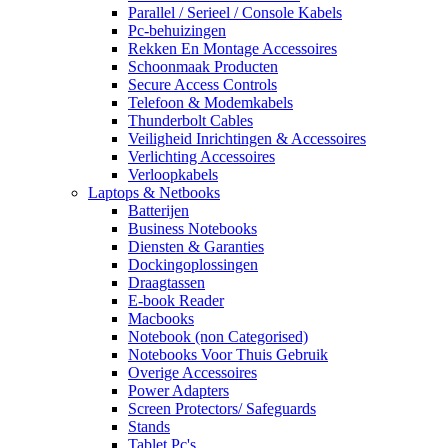
Parallel / Serieel / Console Kabels
Pc-behuizingen
Rekken En Montage Accessoires
Schoonmaak Producten
Secure Access Controls
Telefoon & Modemkabels
Thunderbolt Cables
Veiligheid Inrichtingen & Accessoires
Verlichting Accessoires
Verloopkabels
Laptops & Netbooks
Batterijen
Business Notebooks
Diensten & Garanties
Dockingoplossingen
Draagtassen
E-book Reader
Macbooks
Notebook (non Categorised)
Notebooks Voor Thuis Gebruik
Overige Accessoires
Power Adapters
Screen Protectors/ Safeguards
Stands
Tablet Pc's