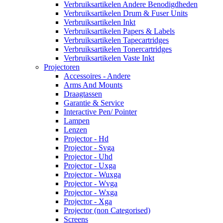
Verbruiksartikelen Andere Benodigdheden
Verbruiksartikelen Drum & Fuser Units
Verbruiksartikelen Inkt
Verbruiksartikelen Papers & Labels
Verbruiksartikelen Tapecartridges
Verbruiksartikelen Tonercartridges
Verbruiksartikelen Vaste Inkt
Projectoren
Accessoires - Andere
Arms And Mounts
Draagtassen
Garantie & Service
Interactive Pen/ Pointer
Lampen
Lenzen
Projector - Hd
Projector - Svga
Projector - Uhd
Projector - Uxga
Projector - Wuxga
Projector - Wvga
Projector - Wxga
Projector - Xga
Projector (non Categorised)
Screens