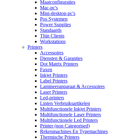
Maatconfiguraties
Mac-pc's
Mini-desktop-pc's
Pos Systemen
Power Supplies
Standaards
Thin Clients
Workstations
Printers
Accessoires
Diensten & Garanties
Dot Matrix Printers
Faxen
Inkjet Printers
Label Printers
Lamineerapparaat & Accessoires
Laser Printers
Led-printers
Linten Verbruiksartikelen
Multifunctionele Inkjet Printers
Multifunctionele Laser Printers
Multifunctionele Led Printers
Printer (non Categorised)
Rekenmachines En Typemachines
Thermische Printers