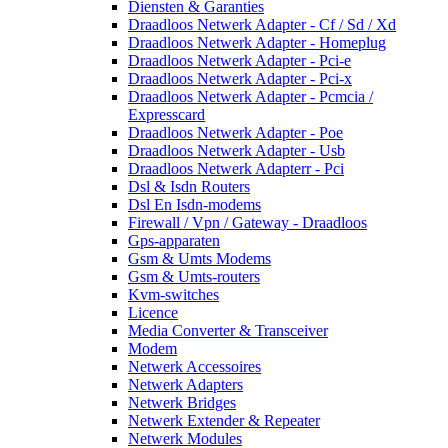
Diensten & Garanties
Draadloos Netwerk Adapter - Cf / Sd / Xd
Draadloos Netwerk Adapter - Homeplug
Draadloos Netwerk Adapter - Pci-e
Draadloos Netwerk Adapter - Pci-x
Draadloos Netwerk Adapter - Pcmcia /
Expresscard
Draadloos Netwerk Adapter - Poe
Draadloos Netwerk Adapter - Usb
Draadloos Netwerk Adapterr - Pci
Dsl & Isdn Routers
Dsl En Isdn-modems
Firewall / Vpn / Gateway - Draadloos
Gps-apparaten
Gsm & Umts Modems
Gsm & Umts-routers
Kvm-switches
Licence
Media Converter & Transceiver
Modem
Netwerk Accessoires
Netwerk Adapters
Netwerk Bridges
Netwerk Extender & Repeater
Netwerk Modules