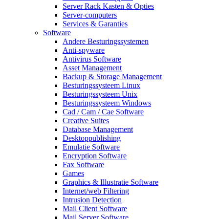
Server Rack Kasten & Opties
Server-computers
Services & Garanties
Software
Andere Besturingssystemen
Anti-spyware
Antivirus Software
Asset Management
Backup & Storage Management
Besturingssysteem Linux
Besturingssysteem Unix
Besturingssysteem Windows
Cad / Cam / Cae Software
Creative Suites
Database Management
Desktoppublishing
Emulatie Software
Encryption Software
Fax Software
Games
Graphics & Illustratie Software
Internet/web Filtering
Intrusion Detection
Mail Client Software
Mail Server Software