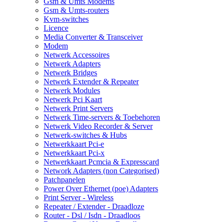
Gsm & Umts Modems
Gsm & Umts-routers
Kvm-switches
Licence
Media Converter & Transceiver
Modem
Netwerk Accessoires
Netwerk Adapters
Netwerk Bridges
Netwerk Extender & Repeater
Netwerk Modules
Netwerk Pci Kaart
Netwerk Print Servers
Netwerk Time-servers & Toebehoren
Netwerk Video Recorder & Server
Netwerk-switches & Hubs
Netwerkkaart Pci-e
Netwerkkaart Pci-x
Netwerkkaart Pcmcia & Expresscard
Network Adapters (non Categorised)
Patchpanelen
Power Over Ethernet (poe) Adapters
Print Server - Wireless
Repeater / Extender - Draadloze
Router - Dsl / Isdn - Draadloos