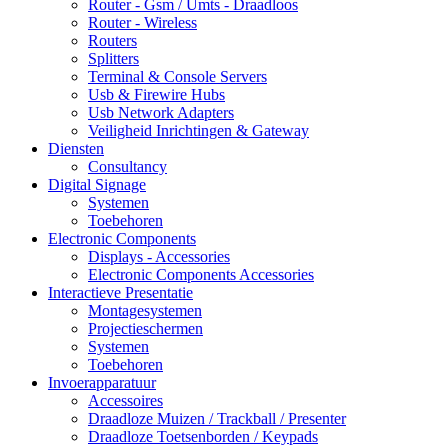
Router - Gsm / Umts - Draadloos
Router - Wireless
Routers
Splitters
Terminal & Console Servers
Usb & Firewire Hubs
Usb Network Adapters
Veiligheid Inrichtingen & Gateway
Diensten
Consultancy
Digital Signage
Systemen
Toebehoren
Electronic Components
Displays - Accessories
Electronic Components Accessories
Interactieve Presentatie
Montagesystemen
Projectieschermen
Systemen
Toebehoren
Invoerapparatuur
Accessoires
Draadloze Muizen / Trackball / Presenter
Draadloze Toetsenborden / Keypads