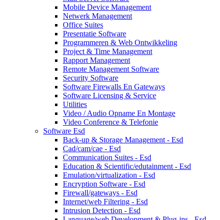
Mobile Device Management
Netwerk Management
Office Suites
Presentatie Software
Programmeren & Web Ontwikkeling
Project & Time Management
Rapport Management
Remote Management Software
Security Software
Software Firewalls En Gateways
Software Licensing & Service
Utilities
Video / Audio Opname En Montage
Video Conference & Telefonie
Software Esd
Back-up & Storage Management - Esd
Cad/cam/cae - Esd
Communication Suites - Esd
Education & Scientific/edutainment - Esd
Emulation/virtualization - Esd
Encryption Software - Esd
Firewall/gateways - Esd
Internet/web Filtering - Esd
Intrusion Detection - Esd
Language/web Development & Plug-ins - Esd