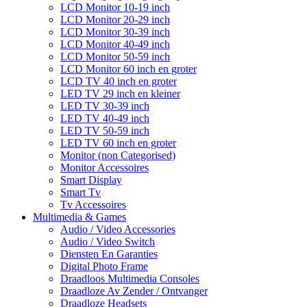
LCD Monitor 10-19 inch
LCD Monitor 20-29 inch
LCD Monitor 30-39 inch
LCD Monitor 40-49 inch
LCD Monitor 50-59 inch
LCD Monitor 60 inch en groter
LCD TV 40 inch en groter
LED TV 29 inch en kleiner
LED TV 30-39 inch
LED TV 40-49 inch
LED TV 50-59 inch
LED TV 60 inch en groter
Monitor (non Categorised)
Monitor Accessoires
Smart Display
Smart Tv
Tv Accessoires
Multimedia & Games
Audio / Video Accessories
Audio / Video Switch
Diensten En Garanties
Digital Photo Frame
Draadloos Multimedia Consoles
Draadloze Av Zender / Ontvanger
Draadloze Headsets