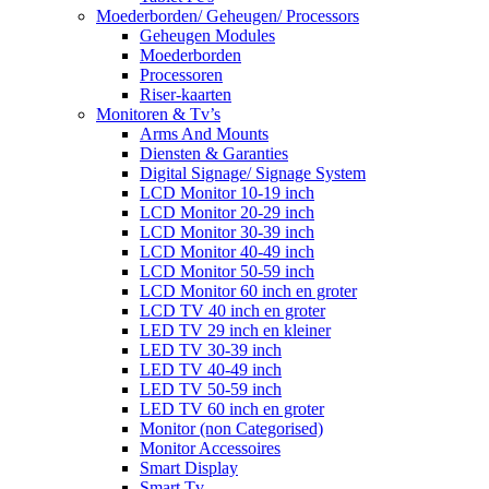
Moederborden/ Geheugen/ Processors
Geheugen Modules
Moederborden
Processoren
Riser-kaarten
Monitoren & Tv’s
Arms And Mounts
Diensten & Garanties
Digital Signage/ Signage System
LCD Monitor 10-19 inch
LCD Monitor 20-29 inch
LCD Monitor 30-39 inch
LCD Monitor 40-49 inch
LCD Monitor 50-59 inch
LCD Monitor 60 inch en groter
LCD TV 40 inch en groter
LED TV 29 inch en kleiner
LED TV 30-39 inch
LED TV 40-49 inch
LED TV 50-59 inch
LED TV 60 inch en groter
Monitor (non Categorised)
Monitor Accessoires
Smart Display
Smart Tv