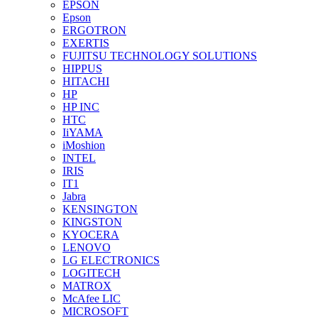
EPSON
Epson
ERGOTRON
EXERTIS
FUJITSU TECHNOLOGY SOLUTIONS
HIPPUS
HITACHI
HP
HP INC
HTC
IiYAMA
iMoshion
INTEL
IRIS
IT1
Jabra
KENSINGTON
KINGSTON
KYOCERA
LENOVO
LG ELECTRONICS
LOGITECH
MATROX
McAfee LIC
MICROSOFT