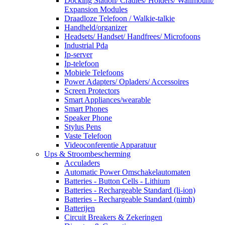
Docking Station/ Cradles/ Holders/ Wallmount/
Expansion Modules
Draadloze Telefoon / Walkie-talkie
Handheld/organizer
Headsets/ Handset/ Handfrees/ Microfoons
Industrial Pda
Ip-server
Ip-telefoon
Mobiele Telefoons
Power Adapters/ Opladers/ Accessoires
Screen Protectors
Smart Appliances/wearable
Smart Phones
Speaker Phone
Stylus Pens
Vaste Telefoon
Videoconferentie Apparatuur
Ups & Stroombescherming
Acculaders
Automatic Power Omschakelautomaten
Batteries - Button Cells - Lithium
Batteries - Rechargeable Standard (li-ion)
Batteries - Rechargeable Standard (nimh)
Batterijen
Circuit Breakers & Zekeringen