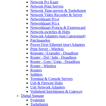
Netwerk Pci Kaart
Netwerk Print Servers
Netwerk Time-servers & Toebehoren
Netwerk Video Recorder & Server
Netwerkkaart Pci-e
Netwerkkaart Pci-x
Netwerkkaart Pcmcia & Expresscard
Netwerk-switches & Hubs
Network Adapters (non Categorised)
Patchpanelen
Power Over Ethernet (poe) Adapters
Print Server - Wireless
Repeater / Extender - Draadloze
Router - Dsl / Isdn - Draadloos
Router - Gsm / Umts - Draadloos
Router - Wireless
Routers
Splitters
Terminal & Console Servers
Usb & Firewire Hubs
Usb Network Adapters
Veiligheid Inrichtingen & Gateway
Digital Signage
Systemen
Toebehoren