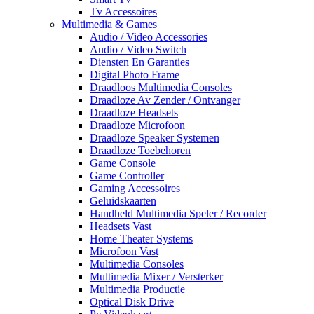
Tv Accessoires
Multimedia & Games
Audio / Video Accessories
Audio / Video Switch
Diensten En Garanties
Digital Photo Frame
Draadloos Multimedia Consoles
Draadloze Av Zender / Ontvanger
Draadloze Headsets
Draadloze Microfoon
Draadloze Speaker Systemen
Draadloze Toebehoren
Game Console
Game Controller
Gaming Accessoires
Geluidskaarten
Handheld Multimedia Speler / Recorder
Headsets Vast
Home Theater Systems
Microfoon Vast
Multimedia Consoles
Multimedia Mixer / Versterker
Multimedia Productie
Optical Disk Drive