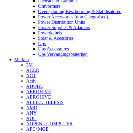
Diensten & Garanties
Omvormers
Overspanning Bescherming & Stabilisatoren
Power Accessories (non Categorised)
Power Distribution Units
Power Supplies & Adapters
Powerkabels
Solar & Acessories
Ups
Ups Accessoires
Ups Vervangingsbatterijen
Merken
3M
ACER
ACT
Activ
ADOBE
AEROHIVE
AEROHIVE
ALLIED TELESIS
AMD
ANY
AOC
AOPEN - COMPUTER
APC/ MGE