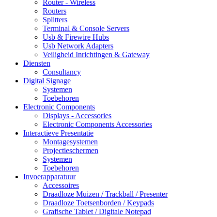
Router - Wireless
Routers
Splitters
Terminal & Console Servers
Usb & Firewire Hubs
Usb Network Adapters
Veiligheid Inrichtingen & Gateway
Diensten
Consultancy
Digital Signage
Systemen
Toebehoren
Electronic Components
Displays - Accessories
Electronic Components Accessories
Interactieve Presentatie
Montagesystemen
Projectieschermen
Systemen
Toebehoren
Invoerapparatuur
Accessoires
Draadloze Muizen / Trackball / Presenter
Draadloze Toetsenborden / Keypads
Grafische Tablet / Digitale Notepad