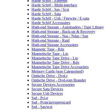
Harde Schijf - Ethernet
Harde Schijf - Multi-interface
Harde Schijf - Sas / Scsi
Harde Schijf - Sata
Harde Schijf - Usb / Firewire / E-sata
Harde Schijf Accessoires
High-end Storage - Autoloaders / Tape Library
High-end Storage - Back-up & Recovery
High-end Storage - Nas / Ndas / San
High-end Storage - Raid
High-end Storage Accessoires
Magnetic Tape - Rdx
Magnetische Tape - Lto
Magnetische Tape Drive - Lto
Magnetische Tape Drive - Rdx
Magnetische Tape Drive Accessoires
Memory Cards (non Categorised)
Optische Drive - Dvd-r
Optische Drive - Dvd-rom Brander
Secure Devices Accessories
Secure Sata Devices
Secure Usb Devices
Ssd - Pci-e
Ssd - Pcmcia/expresscard
Ssd - Sas/scsi