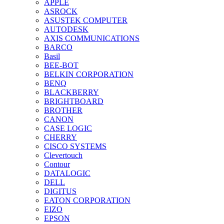
APPLE
ASROCK
ASUSTEK COMPUTER
AUTODESK
AXIS COMMUNICATIONS
BARCO
Basil
BEE-BOT
BELKIN CORPORATION
BENQ
BLACKBERRY
BRIGHTBOARD
BROTHER
CANON
CASE LOGIC
CHERRY
CISCO SYSTEMS
Clevertouch
Contour
DATALOGIC
DELL
DIGITUS
EATON CORPORATION
EIZO
EPSON