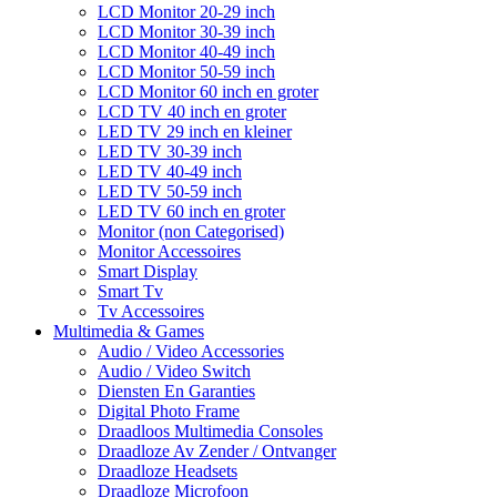
LCD Monitor 20-29 inch
LCD Monitor 30-39 inch
LCD Monitor 40-49 inch
LCD Monitor 50-59 inch
LCD Monitor 60 inch en groter
LCD TV 40 inch en groter
LED TV 29 inch en kleiner
LED TV 30-39 inch
LED TV 40-49 inch
LED TV 50-59 inch
LED TV 60 inch en groter
Monitor (non Categorised)
Monitor Accessoires
Smart Display
Smart Tv
Tv Accessoires
Multimedia & Games
Audio / Video Accessories
Audio / Video Switch
Diensten En Garanties
Digital Photo Frame
Draadloos Multimedia Consoles
Draadloze Av Zender / Ontvanger
Draadloze Headsets
Draadloze Microfoon