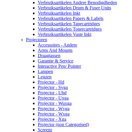
Verbruiksartikelen Andere Benodigdheden
Verbruiksartikelen Drum & Fuser Units
Verbruiksartikelen Inkt
Verbruiksartikelen Papers & Labels
Verbruiksartikelen Tapecartridges
Verbruiksartikelen Tonercartridges
Verbruiksartikelen Vaste Inkt
Projectoren
Accessoires - Andere
Arms And Mounts
Draagtassen
Garantie & Service
Interactive Pen/ Pointer
Lampen
Lenzen
Projector - Hd
Projector - Svga
Projector - Uhd
Projector - Uxga
Projector - Wuxga
Projector - Wvga
Projector - Wxga
Projector - Xga
Projector (non Categorised)
Screens