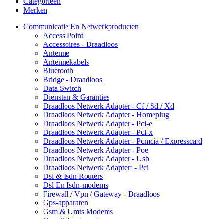
Categorieën
Merken
Communicatie En Netwerkproducten
Access Point
Accessoires - Draadloos
Antenne
Antennekabels
Bluetooth
Bridge - Draadloos
Data Switch
Diensten & Garanties
Draadloos Netwerk Adapter - Cf / Sd / Xd
Draadloos Netwerk Adapter - Homeplug
Draadloos Netwerk Adapter - Pci-e
Draadloos Netwerk Adapter - Pci-x
Draadloos Netwerk Adapter - Pcmcia / Expresscard
Draadloos Netwerk Adapter - Poe
Draadloos Netwerk Adapter - Usb
Draadloos Netwerk Adapterr - Pci
Dsl & Isdn Routers
Dsl En Isdn-modems
Firewall / Vpn / Gateway - Draadloos
Gps-apparaten
Gsm & Umts Modems