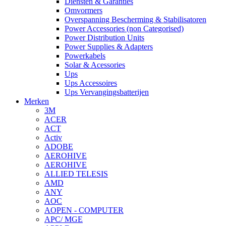
Diensten & Garanties
Omvormers
Overspanning Bescherming & Stabilisatoren
Power Accessories (non Categorised)
Power Distribution Units
Power Supplies & Adapters
Powerkabels
Solar & Acessories
Ups
Ups Accessoires
Ups Vervangingsbatterijen
Merken
3M
ACER
ACT
Activ
ADOBE
AEROHIVE
AEROHIVE
ALLIED TELESIS
AMD
ANY
AOC
AOPEN - COMPUTER
APC/ MGE