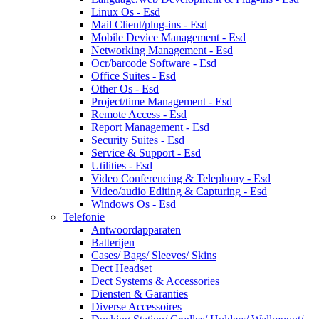
Linux Os - Esd
Mail Client/plug-ins - Esd
Mobile Device Management - Esd
Networking Management - Esd
Ocr/barcode Software - Esd
Office Suites - Esd
Other Os - Esd
Project/time Management - Esd
Remote Access - Esd
Report Management - Esd
Security Suites - Esd
Service & Support - Esd
Utilities - Esd
Video Conferencing & Telephony - Esd
Video/audio Editing & Capturing - Esd
Windows Os - Esd
Telefonie
Antwoordapparaten
Batterijen
Cases/ Bags/ Sleeves/ Skins
Dect Headset
Dect Systems & Accessories
Diensten & Garanties
Diverse Accessoires