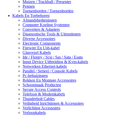
Muizen / Trackball / Presenter
Pennen
Toetsenborden / Toetsenborden
Kabels En Toebehoren
Afstandsbedieningen
Computer Koeling Systemen
Converters & Adapters
Diagnostische Tools & Uitrustingen
Diverse Accessoires
Electronic Components
Firewire En Usb-kabel
Glasvezel Kabels
Ide / Floppy / Scsi / Sas / Sata / Esata
Input Device Uitbreiding & Kvm-kabels
Netwerken Ethernet-kabels
Parallel / Serieel / Console Kabels
Pc-behuizingen
Rekken En Montage Accessoires
Schoonmaak Producten
Secure Access Controls
Telefoon & Modemkabels
Thunderbolt Cables
Veiligheid Inrichtingen & Accessoires
Verlichting Accessoires
Verloopkabels