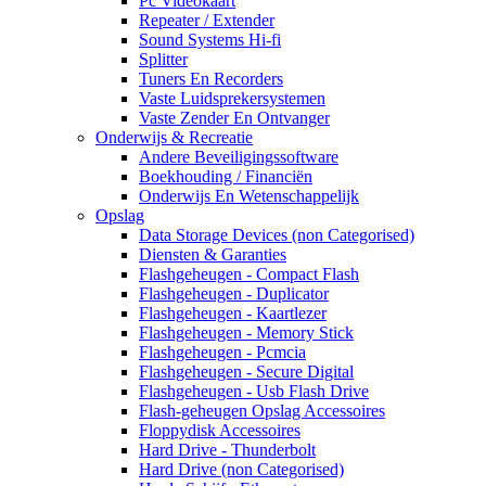
Pc Videokaart
Repeater / Extender
Sound Systems Hi-fi
Splitter
Tuners En Recorders
Vaste Luidsprekersystemen
Vaste Zender En Ontvanger
Onderwijs & Recreatie
Andere Beveiligingssoftware
Boekhouding / Financiën
Onderwijs En Wetenschappelijk
Opslag
Data Storage Devices (non Categorised)
Diensten & Garanties
Flashgeheugen - Compact Flash
Flashgeheugen - Duplicator
Flashgeheugen - Kaartlezer
Flashgeheugen - Memory Stick
Flashgeheugen - Pcmcia
Flashgeheugen - Secure Digital
Flashgeheugen - Usb Flash Drive
Flash-geheugen Opslag Accessoires
Floppydisk Accessoires
Hard Drive - Thunderbolt
Hard Drive (non Categorised)