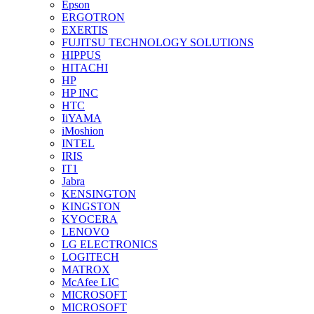
Epson
ERGOTRON
EXERTIS
FUJITSU TECHNOLOGY SOLUTIONS
HIPPUS
HITACHI
HP
HP INC
HTC
IiYAMA
iMoshion
INTEL
IRIS
IT1
Jabra
KENSINGTON
KINGSTON
KYOCERA
LENOVO
LG ELECTRONICS
LOGITECH
MATROX
McAfee LIC
MICROSOFT
MICROSOFT