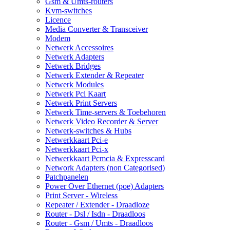
Gsm & Umts-routers
Kvm-switches
Licence
Media Converter & Transceiver
Modem
Netwerk Accessoires
Netwerk Adapters
Netwerk Bridges
Netwerk Extender & Repeater
Netwerk Modules
Netwerk Pci Kaart
Netwerk Print Servers
Netwerk Time-servers & Toebehoren
Netwerk Video Recorder & Server
Netwerk-switches & Hubs
Netwerkkaart Pci-e
Netwerkkaart Pci-x
Netwerkkaart Pcmcia & Expresscard
Network Adapters (non Categorised)
Patchpanelen
Power Over Ethernet (poe) Adapters
Print Server - Wireless
Repeater / Extender - Draadloze
Router - Dsl / Isdn - Draadloos
Router - Gsm / Umts - Draadloos