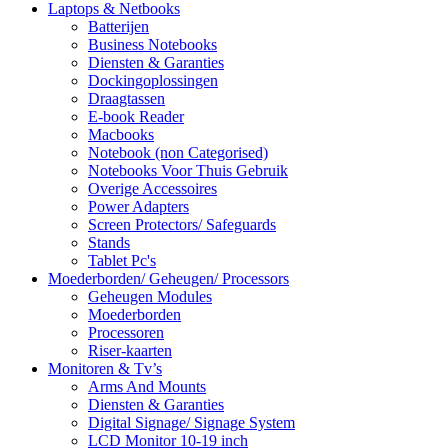
Laptops & Netbooks
Batterijen
Business Notebooks
Diensten & Garanties
Dockingoplossingen
Draagtassen
E-book Reader
Macbooks
Notebook (non Categorised)
Notebooks Voor Thuis Gebruik
Overige Accessoires
Power Adapters
Screen Protectors/ Safeguards
Stands
Tablet Pc's
Moederborden/ Geheugen/ Processors
Geheugen Modules
Moederborden
Processoren
Riser-kaarten
Monitoren & Tv’s
Arms And Mounts
Diensten & Garanties
Digital Signage/ Signage System
LCD Monitor 10-19 inch