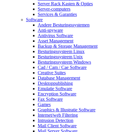
Server Rack Kasten & Opties
Server-computers
Services & Garanties
Software
Andere Besturingssystemen
Anti-spyware
Antivirus Software
Asset Management
Backup & Storage Management
Besturingssysteem Linux
Besturingssysteem Unix
Besturingssysteem Windows
Cad / Cam / Cae Software
Creative Suites
Database Management
Desktoppublishing
Emulatie Software
Encryption Software
Fax Software
Games
Graphics & Illustratie Software
Internet/web Filtering
Intrusion Detection
Mail Client Software
Mail Server Software