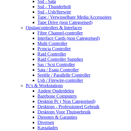
Ssd - Sata
Ssd - Thunderbolt
Ssd - Usb/firewire
Tape / Verwisselbare Media Accessoires
Tape Drive (non Categorised)
Opslagcontrollers & Interfaces
Fibre Channel-controller
Interface Cards (non Categorised)
Multi Controller
Pcmcia Controller
Raid Controller
Raid Controller Supplies
Sas / Scsi Controller
Sata / Esata Controller
Seriële / Parallelle Controller
Usb / Firewire-controller
Pc's & Workstations
Andere Onderdelen
Barebone Computers
Desktop Pc ( Non Categorised)
Desktops - Professioneel Gebruik
Desktops Voor Thuisgebruik
Diensten & Garanties
Diversen
Kassalades