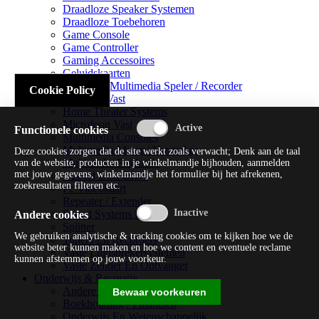
Draadloze Speaker Systemen
Draadloze Toebehoren
Game Console
Game Controller
Gaming Accessoires
Geluidskaarten
Handheld Multimedia Speler / Recorder
Cookie Policy
Headsets Vast
Home Theater Systems
Microfoon Vast
Functionele cookies
Multimedia Consoles
Multimedia Mixer / Versterker
Deze cookies zorgen dat de site werkt zoals verwacht; Denk aan de taal
Multimedia Productie
van de website, producten in je winkelmandje bijhouden, aanmelden
met jouw gegevens, winkelmandje het formulier bij het afrekenen,
Optical Disk Drive
zoekresultaten filteren etc.
Pc Videokaart
Repeater / Extender
Sound Systems Hi-fi
Andere cookies
Splitter
We gebruiken analytische & tracking cookies om te kijken hoe we de
Tuners En Recorders
website beter kunnen maken en hoe we content en eventuele reclame
Vaste Luidsprekersystemen
kunnen afstemmen op jouw voorkeur.
Vaste Zender En Ontvanger
Onderwijs & Recreatie
Andere Beveiligingssoftware
Bewaar voorkeuren
Boekhouding / Financiën
Onderwijs En Wetenschappelijk