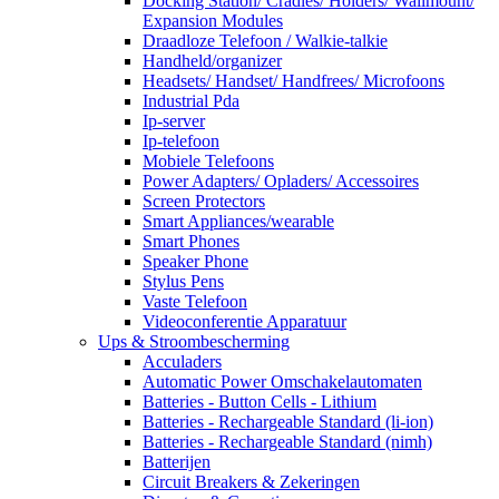
Docking Station/ Cradles/ Holders/ Wallmount/
Expansion Modules
Draadloze Telefoon / Walkie-talkie
Handheld/organizer
Headsets/ Handset/ Handfrees/ Microfoons
Industrial Pda
Ip-server
Ip-telefoon
Mobiele Telefoons
Power Adapters/ Opladers/ Accessoires
Screen Protectors
Smart Appliances/wearable
Smart Phones
Speaker Phone
Stylus Pens
Vaste Telefoon
Videoconferentie Apparatuur
Ups & Stroombescherming
Acculaders
Automatic Power Omschakelautomaten
Batteries - Button Cells - Lithium
Batteries - Rechargeable Standard (li-ion)
Batteries - Rechargeable Standard (nimh)
Batterijen
Circuit Breakers & Zekeringen