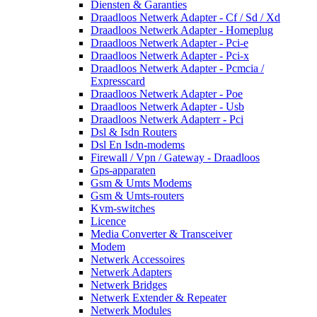
Diensten & Garanties
Draadloos Netwerk Adapter - Cf / Sd / Xd
Draadloos Netwerk Adapter - Homeplug
Draadloos Netwerk Adapter - Pci-e
Draadloos Netwerk Adapter - Pci-x
Draadloos Netwerk Adapter - Pcmcia /
Expresscard
Draadloos Netwerk Adapter - Poe
Draadloos Netwerk Adapter - Usb
Draadloos Netwerk Adapterr - Pci
Dsl & Isdn Routers
Dsl En Isdn-modems
Firewall / Vpn / Gateway - Draadloos
Gps-apparaten
Gsm & Umts Modems
Gsm & Umts-routers
Kvm-switches
Licence
Media Converter & Transceiver
Modem
Netwerk Accessoires
Netwerk Adapters
Netwerk Bridges
Netwerk Extender & Repeater
Netwerk Modules