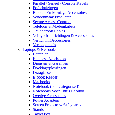
Parallel / Serieel / Console Kabels
Pc-behuizingen
Rekken En Montage Accessoires
Schoonmaak Producten
Secure Access Controls
Telefoon & Modemkabels
Thunderbolt Cables
Veiligheid Inrichtingen & Accessoires
Verlichting Accessoires
Verloopkabels
Laptops & Netbooks
Batterijen
Business Notebooks
Diensten & Garanties
Dockingoplossingen
Draagtassen
E-book Reader
Macbooks
Notebook (non Categorised)
Notebooks Voor Thuis Gebruik
Overige Accessoires
Power Adapters
Screen Protectors/ Safeguards
Stands
Tablet Pc's