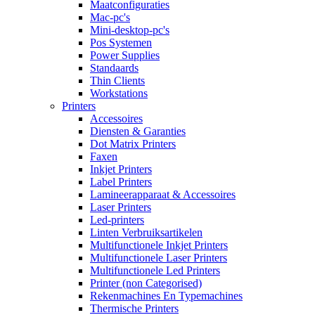
Maatconfiguraties
Mac-pc's
Mini-desktop-pc's
Pos Systemen
Power Supplies
Standaards
Thin Clients
Workstations
Printers
Accessoires
Diensten & Garanties
Dot Matrix Printers
Faxen
Inkjet Printers
Label Printers
Lamineerapparaat & Accessoires
Laser Printers
Led-printers
Linten Verbruiksartikelen
Multifunctionele Inkjet Printers
Multifunctionele Laser Printers
Multifunctionele Led Printers
Printer (non Categorised)
Rekenmachines En Typemachines
Thermische Printers