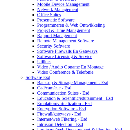
Mobile Device Management
Netwerk Management
Office Suites
Presentatie Software
Programmeren & Web Ontwikkeling
Project & Time Management
Rapport Management
Remote Management Software
Security Software
Software Firewalls En Gateways
Software Licensing & Service
Utilities
Video / Audio Opname En Montage
Video Conference & Telefonie
Software Esd
Back-up & Storage Management - Esd
Cad/cam/cae - Esd
Communication Suites - Esd
Education & Scientific/edutainment - Esd
Emulation/virtualization - Esd
Encryption Software - Esd
Firewall/gateways - Esd
Internet/web Filtering - Esd
Intrusion Detection - Esd
Language/web Development & Plug-ins - Esd