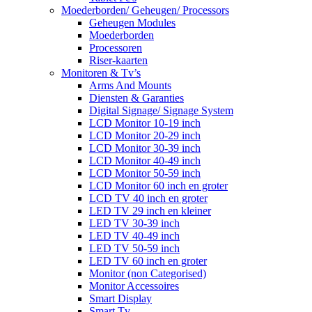
Moederborden/ Geheugen/ Processors
Geheugen Modules
Moederborden
Processoren
Riser-kaarten
Monitoren & Tv’s
Arms And Mounts
Diensten & Garanties
Digital Signage/ Signage System
LCD Monitor 10-19 inch
LCD Monitor 20-29 inch
LCD Monitor 30-39 inch
LCD Monitor 40-49 inch
LCD Monitor 50-59 inch
LCD Monitor 60 inch en groter
LCD TV 40 inch en groter
LED TV 29 inch en kleiner
LED TV 30-39 inch
LED TV 40-49 inch
LED TV 50-59 inch
LED TV 60 inch en groter
Monitor (non Categorised)
Monitor Accessoires
Smart Display
Smart Tv