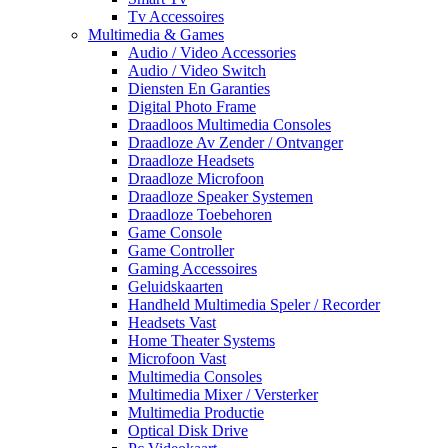
Tv Accessoires
Multimedia & Games
Audio / Video Accessories
Audio / Video Switch
Diensten En Garanties
Digital Photo Frame
Draadloos Multimedia Consoles
Draadloze Av Zender / Ontvanger
Draadloze Headsets
Draadloze Microfoon
Draadloze Speaker Systemen
Draadloze Toebehoren
Game Console
Game Controller
Gaming Accessoires
Geluidskaarten
Handheld Multimedia Speler / Recorder
Headsets Vast
Home Theater Systems
Microfoon Vast
Multimedia Consoles
Multimedia Mixer / Versterker
Multimedia Productie
Optical Disk Drive