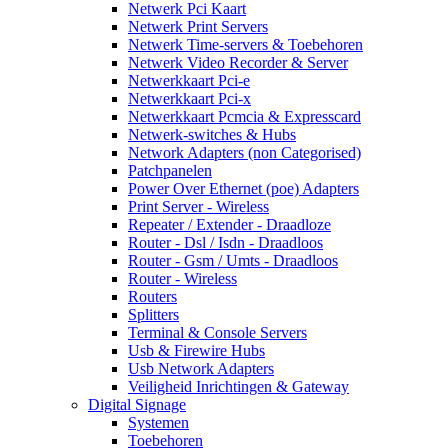
Netwerk Pci Kaart
Netwerk Print Servers
Netwerk Time-servers & Toebehoren
Netwerk Video Recorder & Server
Netwerkkaart Pci-e
Netwerkkaart Pci-x
Netwerkkaart Pcmcia & Expresscard
Netwerk-switches & Hubs
Network Adapters (non Categorised)
Patchpanelen
Power Over Ethernet (poe) Adapters
Print Server - Wireless
Repeater / Extender - Draadloze
Router - Dsl / Isdn - Draadloos
Router - Gsm / Umts - Draadloos
Router - Wireless
Routers
Splitters
Terminal & Console Servers
Usb & Firewire Hubs
Usb Network Adapters
Veiligheid Inrichtingen & Gateway
Digital Signage
Systemen
Toebehoren