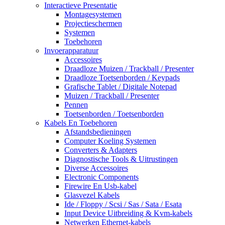
Interactieve Presentatie
Montagesystemen
Projectieschermen
Systemen
Toebehoren
Invoerapparatuur
Accessoires
Draadloze Muizen / Trackball / Presenter
Draadloze Toetsenborden / Keypads
Grafische Tablet / Digitale Notepad
Muizen / Trackball / Presenter
Pennen
Toetsenborden / Toetsenborden
Kabels En Toebehoren
Afstandsbedieningen
Computer Koeling Systemen
Converters & Adapters
Diagnostische Tools & Uitrustingen
Diverse Accessoires
Electronic Components
Firewire En Usb-kabel
Glasvezel Kabels
Ide / Floppy / Scsi / Sas / Sata / Esata
Input Device Uitbreiding & Kvm-kabels
Netwerken Ethernet-kabels