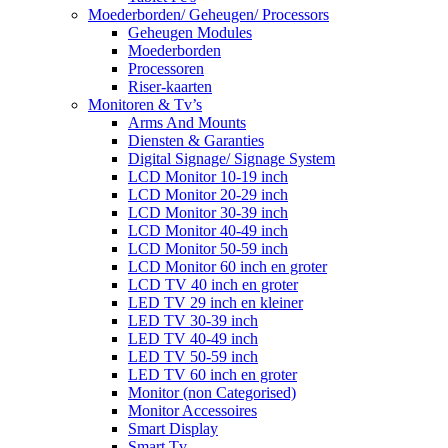
Moederborden/ Geheugen/ Processors
Geheugen Modules
Moederborden
Processoren
Riser-kaarten
Monitoren & Tv’s
Arms And Mounts
Diensten & Garanties
Digital Signage/ Signage System
LCD Monitor 10-19 inch
LCD Monitor 20-29 inch
LCD Monitor 30-39 inch
LCD Monitor 40-49 inch
LCD Monitor 50-59 inch
LCD Monitor 60 inch en groter
LCD TV 40 inch en groter
LED TV 29 inch en kleiner
LED TV 30-39 inch
LED TV 40-49 inch
LED TV 50-59 inch
LED TV 60 inch en groter
Monitor (non Categorised)
Monitor Accessoires
Smart Display
Smart Tv