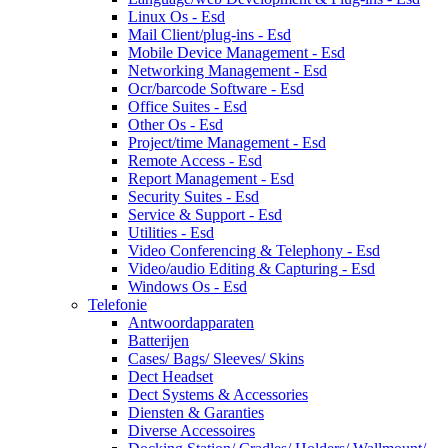
Linux Os - Esd
Mail Client/plug-ins - Esd
Mobile Device Management - Esd
Networking Management - Esd
Ocr/barcode Software - Esd
Office Suites - Esd
Other Os - Esd
Project/time Management - Esd
Remote Access - Esd
Report Management - Esd
Security Suites - Esd
Service & Support - Esd
Utilities - Esd
Video Conferencing & Telephony - Esd
Video/audio Editing & Capturing - Esd
Windows Os - Esd
Telefonie
Antwoordapparaten
Batterijen
Cases/ Bags/ Sleeves/ Skins
Dect Headset
Dect Systems & Accessories
Diensten & Garanties
Diverse Accessoires