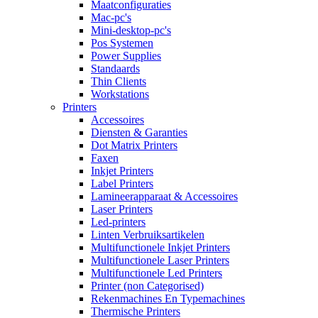
Maatconfiguraties
Mac-pc's
Mini-desktop-pc's
Pos Systemen
Power Supplies
Standaards
Thin Clients
Workstations
Printers
Accessoires
Diensten & Garanties
Dot Matrix Printers
Faxen
Inkjet Printers
Label Printers
Lamineerapparaat & Accessoires
Laser Printers
Led-printers
Linten Verbruiksartikelen
Multifunctionele Inkjet Printers
Multifunctionele Laser Printers
Multifunctionele Led Printers
Printer (non Categorised)
Rekenmachines En Typemachines
Thermische Printers