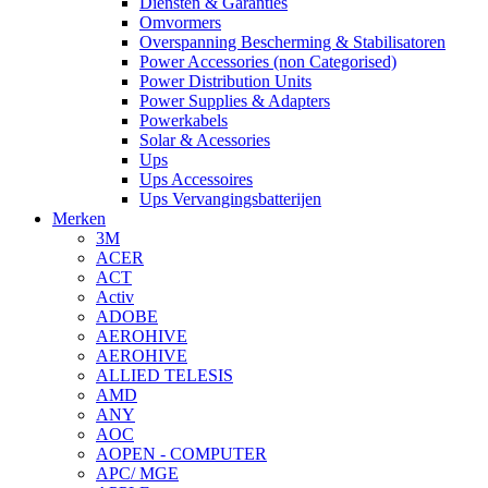
Diensten & Garanties
Omvormers
Overspanning Bescherming & Stabilisatoren
Power Accessories (non Categorised)
Power Distribution Units
Power Supplies & Adapters
Powerkabels
Solar & Acessories
Ups
Ups Accessoires
Ups Vervangingsbatterijen
Merken
3M
ACER
ACT
Activ
ADOBE
AEROHIVE
AEROHIVE
ALLIED TELESIS
AMD
ANY
AOC
AOPEN - COMPUTER
APC/ MGE