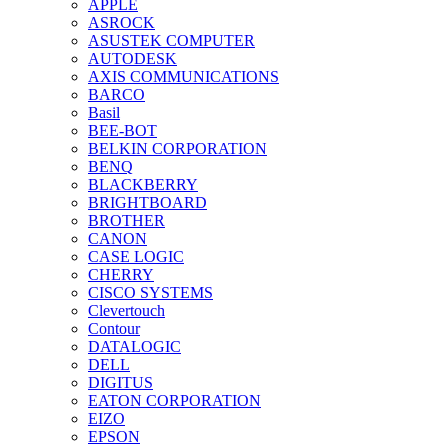
APPLE
ASROCK
ASUSTEK COMPUTER
AUTODESK
AXIS COMMUNICATIONS
BARCO
Basil
BEE-BOT
BELKIN CORPORATION
BENQ
BLACKBERRY
BRIGHTBOARD
BROTHER
CANON
CASE LOGIC
CHERRY
CISCO SYSTEMS
Clevertouch
Contour
DATALOGIC
DELL
DIGITUS
EATON CORPORATION
EIZO
EPSON