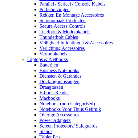
Parallel / Serieel / Console Kabels
Pc-behuizingen
Rekken En Montage Accessoires
Schoonmaak Producten
Secure Access Controls
Telefoon & Modemkabels
Thunderbolt Cables
Veiligheid Inrichtingen & Accessoires
Verlichting Accessoires
Verloopkabels
Laptops & Netbooks
Batterijen
Business Notebooks
Diensten & Garanties
Dockingoplossingen
Draagtassen
E-book Reader
Macbooks
Notebook (non Categorised)
Notebooks Voor Thuis Gebruik
Overige Accessoires
Power Adapters
Screen Protectors/ Safeguards
Stands
Tablet Pc's