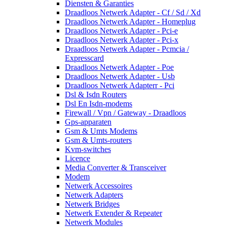
Diensten & Garanties
Draadloos Netwerk Adapter - Cf / Sd / Xd
Draadloos Netwerk Adapter - Homeplug
Draadloos Netwerk Adapter - Pci-e
Draadloos Netwerk Adapter - Pci-x
Draadloos Netwerk Adapter - Pcmcia /
Expresscard
Draadloos Netwerk Adapter - Poe
Draadloos Netwerk Adapter - Usb
Draadloos Netwerk Adapterr - Pci
Dsl & Isdn Routers
Dsl En Isdn-modems
Firewall / Vpn / Gateway - Draadloos
Gps-apparaten
Gsm & Umts Modems
Gsm & Umts-routers
Kvm-switches
Licence
Media Converter & Transceiver
Modem
Netwerk Accessoires
Netwerk Adapters
Netwerk Bridges
Netwerk Extender & Repeater
Netwerk Modules