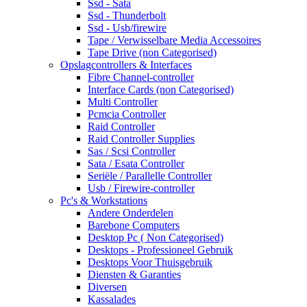
Ssd - Sata
Ssd - Thunderbolt
Ssd - Usb/firewire
Tape / Verwisselbare Media Accessoires
Tape Drive (non Categorised)
Opslagcontrollers & Interfaces
Fibre Channel-controller
Interface Cards (non Categorised)
Multi Controller
Pcmcia Controller
Raid Controller
Raid Controller Supplies
Sas / Scsi Controller
Sata / Esata Controller
Seriële / Parallelle Controller
Usb / Firewire-controller
Pc's & Workstations
Andere Onderdelen
Barebone Computers
Desktop Pc ( Non Categorised)
Desktops - Professioneel Gebruik
Desktops Voor Thuisgebruik
Diensten & Garanties
Diversen
Kassalades