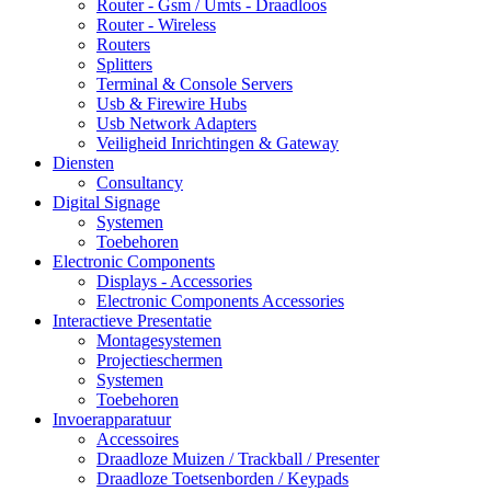
Router - Gsm / Umts - Draadloos
Router - Wireless
Routers
Splitters
Terminal & Console Servers
Usb & Firewire Hubs
Usb Network Adapters
Veiligheid Inrichtingen & Gateway
Diensten
Consultancy
Digital Signage
Systemen
Toebehoren
Electronic Components
Displays - Accessories
Electronic Components Accessories
Interactieve Presentatie
Montagesystemen
Projectieschermen
Systemen
Toebehoren
Invoerapparatuur
Accessoires
Draadloze Muizen / Trackball / Presenter
Draadloze Toetsenborden / Keypads