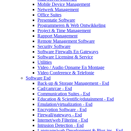
Mobile Device Management
Netwerk Management
Office Suites
Presentatie Software
Programmeren & Web Ontwikkeling
Project & Time Management
Rapport Management
Remote Management Software
Security Software
Software Firewalls En Gateways
Software Licensing & Service
Utilities
Video / Audio Opname En Montage
Video Conference & Telefonie
Software Esd
Back-up & Storage Management - Esd
Cad/cam/cae - Esd
Communication Suites - Esd
Education & Scientific/edutainment - Esd
Emulation/virtualization - Esd
Encryption Software - Esd
Firewall/gateways - Esd
Internet/web Filtering - Esd
Intrusion Detection - Esd
Language/web Development & Plug-ins - Esd