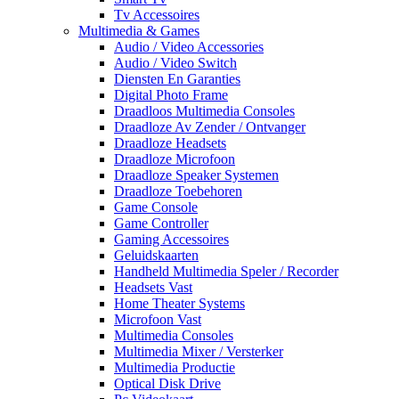
Tv Accessoires
Multimedia & Games
Audio / Video Accessories
Audio / Video Switch
Diensten En Garanties
Digital Photo Frame
Draadloos Multimedia Consoles
Draadloze Av Zender / Ontvanger
Draadloze Headsets
Draadloze Microfoon
Draadloze Speaker Systemen
Draadloze Toebehoren
Game Console
Game Controller
Gaming Accessoires
Geluidskaarten
Handheld Multimedia Speler / Recorder
Headsets Vast
Home Theater Systems
Microfoon Vast
Multimedia Consoles
Multimedia Mixer / Versterker
Multimedia Productie
Optical Disk Drive