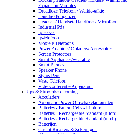
Docking Station/ Cradles/ Holders/ Wallmount/
Expansion Modules
Draadloze Telefoon / Walkie-talkie
Handheld/organizer
Headsets/ Handset/ Handfrees/ Microfoons
Industrial Pda
Ip-server
Ip-telefoon
Mobiele Telefoons
Power Adapters/ Opladers/ Accessoires
Screen Protectors
Smart Appliances/wearable
Smart Phones
Speaker Phone
Stylus Pens
Vaste Telefoon
Videoconferentie Apparatuur
Ups & Stroombescherming
Acculaders
Automatic Power Omschakelautomaten
Batteries - Button Cells - Lithium
Batteries - Rechargeable Standard (li-ion)
Batteries - Rechargeable Standard (nimh)
Batterijen
Circuit Breakers & Zekeringen