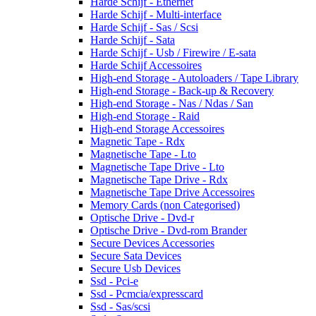
Harde Schijf - Ethernet
Harde Schijf - Multi-interface
Harde Schijf - Sas / Scsi
Harde Schijf - Sata
Harde Schijf - Usb / Firewire / E-sata
Harde Schijf Accessoires
High-end Storage - Autoloaders / Tape Library
High-end Storage - Back-up & Recovery
High-end Storage - Nas / Ndas / San
High-end Storage - Raid
High-end Storage Accessoires
Magnetic Tape - Rdx
Magnetische Tape - Lto
Magnetische Tape Drive - Lto
Magnetische Tape Drive - Rdx
Magnetische Tape Drive Accessoires
Memory Cards (non Categorised)
Optische Drive - Dvd-r
Optische Drive - Dvd-rom Brander
Secure Devices Accessories
Secure Sata Devices
Secure Usb Devices
Ssd - Pci-e
Ssd - Pcmcia/expresscard
Ssd - Sas/scsi