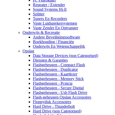
Pc Videokaart
Repeater / Extender
Sound Systems Hi-fi
Splitter
Tuners En Recorders
Vaste Luidsprekersystemen
Vaste Zender En Ontvanger
Onderwijs & Recreatie
Andere Beveiligingssoftware
Boekhouding / Financiën
Onderwijs En Wetenschappelijk
Opslag
Data Storage Devices (non Categorised)
Diensten & Garanties
Flashgeheugen - Compact Flash
Flashgeheugen - Duplicator
Flashgeheugen - Kaartlezer
Flashgeheugen - Memory Stick
Flashgeheugen - Pcmcia
Flashgeheugen - Secure Digital
Flashgeheugen - Usb Flash Drive
Flash-geheugen Opslag Accessoires
Floppydisk Accessoires
Hard Drive - Thunderbolt
Hard Drive (non Categorised)