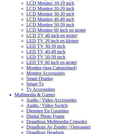
LCD Monitor 10-19 inch
LCD Monitor 20-29 inch
LCD Monitor 30-39 inch
LCD Monitor 40-49 inch
LCD Monitor 50-59 inch
LCD Monitor 60 inch en groter
LCD TV 40 inch en groter
LED TV 29 inch en kleiner
LED TV 30-39 inch
LED TV 40-49 inch
LED TV 50-59 inch
LED TV 60 inch en groter
Monitor (non Categorised)
Monitor Accessoires
Smart Display
Smart Tv
Tv Accessoires
Multimedia & Games
Audio / Video Accessories
Audio / Video Switch
Diensten En Garanties
Digital Photo Frame
Draadloos Multimedia Consoles
Draadloze Av Zender / Ontvanger
Draadloze Headsets