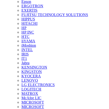
Epson
ERGOTRON
EXERTIS
FUJITSU TECHNOLOGY SOLUTIONS
HIPPUS
HITACHI
HP
HP INC
HTC
IiYAMA
iMoshion
INTEL
IRIS
IT1
Jabra
KENSINGTON
KINGSTON
KYOCERA
LENOVO
LG ELECTRONICS
LOGITECH
MATROX
McAfee LIC
MICROSOFT
MICROSOFT