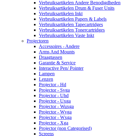
Verbruiksartikelen Andere Benodigdheden
Verbruiksartikelen Drum & Fuser Units
Verbruiksartikelen Inkt
Verbruiksartikelen Papers & Labels
Verbruiksartikelen Tapecartridges
Verbruiksartikelen Tonercartridges
Verbruiksartikelen Vaste Inkt
Projectoren
Accessoires - Andere
Arms And Mounts
Draagtassen
Garantie & Service
Interactive Pen/ Pointer
Lampen
Lenzen
Projector - Hd
Projector - Svga
Projector - Uhd
Projector - Uxga
Projector - Wuxga
Projector - Wvga
Projector - Wxga
Projector - Xga
Projector (non Categorised)
Screens