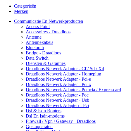
Categorieën
Merken
Communicatie En Netwerkproducten
Access Point
Accessoires - Draadloos
Antenne
Antennekabels
Bluetooth
Bridge - Draadloos
Data Switch
Diensten & Garanties
Draadloos Netwerk Adapter - Cf / Sd / Xd
Draadloos Netwerk Adapter - Homeplug
Draadloos Netwerk Adapter - Pci-e
Draadloos Netwerk Adapter - Pci-x
Draadloos Netwerk Adapter - Pcmcia / Expresscard
Draadloos Netwerk Adapter - Poe
Draadloos Netwerk Adapter - Usb
Draadloos Netwerk Adapterr - Pci
Dsl & Isdn Routers
Dsl En Isdn-modems
Firewall / Vpn / Gateway - Draadloos
Gps-apparaten