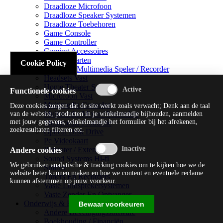
Draadloze Microfoon
Draadloze Speaker Systemen
Draadloze Toebehoren
Game Console
Game Controller
Gaming Accessoires
Geluidskaarten
Cookie Policy
Handheld Multimedia Speler / Recorder
Headsets Vast
Home Theater Systems
Functionele cookies
Microfoon Vast
Multimedia Consoles
Deze cookies zorgen dat de site werkt zoals verwacht; Denk aan de taal
Multimedia Mixer / Versterker
van de website, producten in je winkelmandje bijhouden, aanmelden
met jouw gegevens, winkelmandje het formulier bij het afrekenen,
Multimedia Productie
zoekresultaten filteren etc.
Optical Disk Drive
Pc Videokaart
Repeater / Extender
Andere cookies
Sound Systems Hi-fi
We gebruiken analytische & tracking cookies om te kijken hoe we de
Splitter
website beter kunnen maken en hoe we content en eventuele reclame
Tuners En Recorders
kunnen afstemmen op jouw voorkeur.
Vaste Luidsprekersystemen
Vaste Zender En Ontvanger
Onderwijs & Recreatie
Bewaar voorkeuren
Andere Beveiligingssoftware
Boekhouding / Financiën