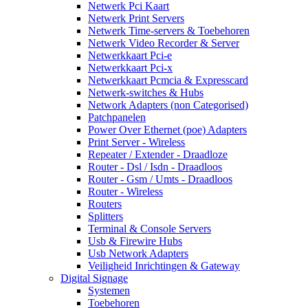
Netwerk Pci Kaart
Netwerk Print Servers
Netwerk Time-servers & Toebehoren
Netwerk Video Recorder & Server
Netwerkkaart Pci-e
Netwerkkaart Pci-x
Netwerkkaart Pcmcia & Expresscard
Netwerk-switches & Hubs
Network Adapters (non Categorised)
Patchpanelen
Power Over Ethernet (poe) Adapters
Print Server - Wireless
Repeater / Extender - Draadloze
Router - Dsl / Isdn - Draadloos
Router - Gsm / Umts - Draadloos
Router - Wireless
Routers
Splitters
Terminal & Console Servers
Usb & Firewire Hubs
Usb Network Adapters
Veiligheid Inrichtingen & Gateway
Digital Signage
Systemen
Toebehoren