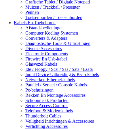
Grafische Tablet / Digitale Notepad
Muizen / Trackball / Presenter
Pennen
Toetsenborden / Toetsenborden
Kabels En Toebehoren
Afstandsbedieningen
Computer Koeling Systemen
Converters & Adapters
Diagnostische Tools & Uitrustingen
Diverse Accessoires
Electronic Components
Firewire En Usb-kabel
Glasvezel Kabels
Ide / Floppy / Scsi / Sas / Sata / Esata
Input Device Uitbreiding & Kvm-kabels
Netwerken Ethernet-kabels
Parallel / Serieel / Console Kabels
Pc-behuizingen
Rekken En Montage Accessoires
Schoonmaak Producten
Secure Access Controls
Telefoon & Modemkabels
Thunderbolt Cables
Veiligheid Inrichtingen & Accessoires
Verlichting Accessoires