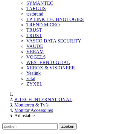
SYMANTEC
TARGUS
testbrand
TP-LINK TECHNOLOGIES
TREND MICRO
TRUST
TRUST
VASCO DATA SECURITY
VAUDE
VEEAM
VOGELS
WESTERN DIGITAL
XEROX & VISIONEER
Yealink
zefal
ZYXEL
B-TECH INTERNATIONAL
Monitoren & Tv’s
Monitor Accessoires
Adjustable...
Zoeken