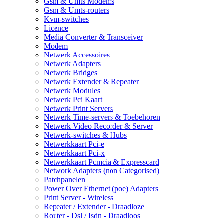
Gsm & Umts Modems
Gsm & Umts-routers
Kvm-switches
Licence
Media Converter & Transceiver
Modem
Netwerk Accessoires
Netwerk Adapters
Netwerk Bridges
Netwerk Extender & Repeater
Netwerk Modules
Netwerk Pci Kaart
Netwerk Print Servers
Netwerk Time-servers & Toebehoren
Netwerk Video Recorder & Server
Netwerk-switches & Hubs
Netwerkkaart Pci-e
Netwerkkaart Pci-x
Netwerkkaart Pcmcia & Expresscard
Network Adapters (non Categorised)
Patchpanelen
Power Over Ethernet (poe) Adapters
Print Server - Wireless
Repeater / Extender - Draadloze
Router - Dsl / Isdn - Draadloos