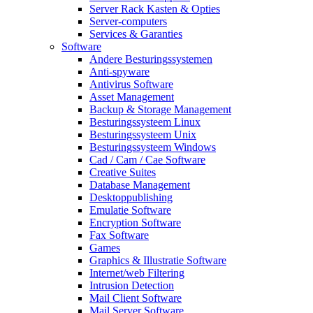
Server Rack Kasten & Opties
Server-computers
Services & Garanties
Software
Andere Besturingssystemen
Anti-spyware
Antivirus Software
Asset Management
Backup & Storage Management
Besturingssysteem Linux
Besturingssysteem Unix
Besturingssysteem Windows
Cad / Cam / Cae Software
Creative Suites
Database Management
Desktoppublishing
Emulatie Software
Encryption Software
Fax Software
Games
Graphics & Illustratie Software
Internet/web Filtering
Intrusion Detection
Mail Client Software
Mail Server Software