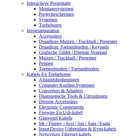
Interactieve Presentatie
Montagesystemen
Projectieschermen
Systemen
Toebehoren
Invoerapparatuur
Accessoires
Draadloze Muizen / Trackball / Presenter
Draadloze Toetsenborden / Keypads
Grafische Tablet / Digitale Notepad
Muizen / Trackball / Presenter
Pennen
Toetsenborden / Toetsenborden
Kabels En Toebehoren
Afstandsbedieningen
Computer Koeling Systemen
Converters & Adapters
Diagnostische Tools & Uitrustingen
Diverse Accessoires
Electronic Components
Firewire En Usb-kabel
Glasvezel Kabels
Ide / Floppy / Scsi / Sas / Sata / Esata
Input Device Uitbreiding & Kvm-kabels
Netwerken Ethernet-kabels