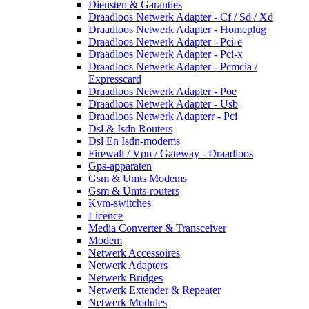
Diensten & Garanties
Draadloos Netwerk Adapter - Cf / Sd / Xd
Draadloos Netwerk Adapter - Homeplug
Draadloos Netwerk Adapter - Pci-e
Draadloos Netwerk Adapter - Pci-x
Draadloos Netwerk Adapter - Pcmcia /
Expresscard
Draadloos Netwerk Adapter - Poe
Draadloos Netwerk Adapter - Usb
Draadloos Netwerk Adapterr - Pci
Dsl & Isdn Routers
Dsl En Isdn-modems
Firewall / Vpn / Gateway - Draadloos
Gps-apparaten
Gsm & Umts Modems
Gsm & Umts-routers
Kvm-switches
Licence
Media Converter & Transceiver
Modem
Netwerk Accessoires
Netwerk Adapters
Netwerk Bridges
Netwerk Extender & Repeater
Netwerk Modules