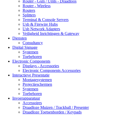
Router - Gsm / Umts - Draadloos
Router - Wireless
Routers
Splitters
Terminal & Console Servers
Usb & Firewire Hubs
Usb Network Adapters
Veiligheid Inrichtingen & Gateway
Diensten
Consultancy
Digital Signage
Systemen
Toebehoren
Electronic Components
Displays - Accessories
Electronic Components Accessories
Interactieve Presentatie
Montagesystemen
Projectieschermen
Systemen
Toebehoren
Invoerapparatuur
Accessoires
Draadloze Muizen / Trackball / Presenter
Draadloze Toetsenborden / Keypads