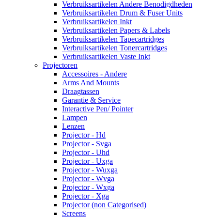
Verbruiksartikelen Andere Benodigdheden
Verbruiksartikelen Drum & Fuser Units
Verbruiksartikelen Inkt
Verbruiksartikelen Papers & Labels
Verbruiksartikelen Tapecartridges
Verbruiksartikelen Tonercartridges
Verbruiksartikelen Vaste Inkt
Projectoren
Accessoires - Andere
Arms And Mounts
Draagtassen
Garantie & Service
Interactive Pen/ Pointer
Lampen
Lenzen
Projector - Hd
Projector - Svga
Projector - Uhd
Projector - Uxga
Projector - Wuxga
Projector - Wvga
Projector - Wxga
Projector - Xga
Projector (non Categorised)
Screens