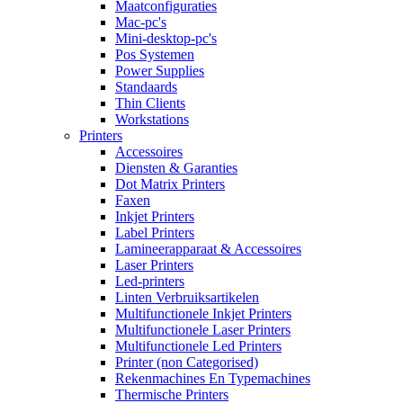
Maatconfiguraties
Mac-pc's
Mini-desktop-pc's
Pos Systemen
Power Supplies
Standaards
Thin Clients
Workstations
Printers
Accessoires
Diensten & Garanties
Dot Matrix Printers
Faxen
Inkjet Printers
Label Printers
Lamineerapparaat & Accessoires
Laser Printers
Led-printers
Linten Verbruiksartikelen
Multifunctionele Inkjet Printers
Multifunctionele Laser Printers
Multifunctionele Led Printers
Printer (non Categorised)
Rekenmachines En Typemachines
Thermische Printers