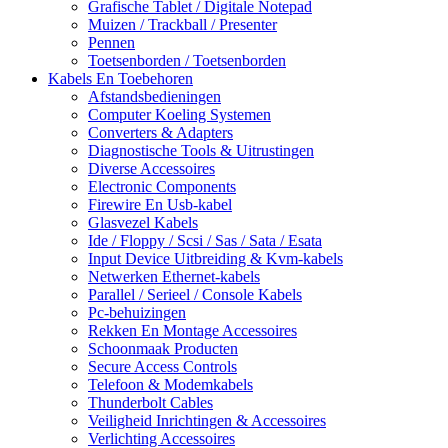
Grafische Tablet / Digitale Notepad
Muizen / Trackball / Presenter
Pennen
Toetsenborden / Toetsenborden
Kabels En Toebehoren
Afstandsbedieningen
Computer Koeling Systemen
Converters & Adapters
Diagnostische Tools & Uitrustingen
Diverse Accessoires
Electronic Components
Firewire En Usb-kabel
Glasvezel Kabels
Ide / Floppy / Scsi / Sas / Sata / Esata
Input Device Uitbreiding & Kvm-kabels
Netwerken Ethernet-kabels
Parallel / Serieel / Console Kabels
Pc-behuizingen
Rekken En Montage Accessoires
Schoonmaak Producten
Secure Access Controls
Telefoon & Modemkabels
Thunderbolt Cables
Veiligheid Inrichtingen & Accessoires
Verlichting Accessoires