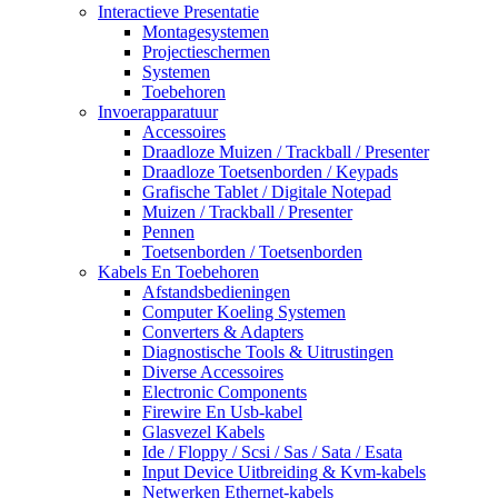
Interactieve Presentatie
Montagesystemen
Projectieschermen
Systemen
Toebehoren
Invoerapparatuur
Accessoires
Draadloze Muizen / Trackball / Presenter
Draadloze Toetsenborden / Keypads
Grafische Tablet / Digitale Notepad
Muizen / Trackball / Presenter
Pennen
Toetsenborden / Toetsenborden
Kabels En Toebehoren
Afstandsbedieningen
Computer Koeling Systemen
Converters & Adapters
Diagnostische Tools & Uitrustingen
Diverse Accessoires
Electronic Components
Firewire En Usb-kabel
Glasvezel Kabels
Ide / Floppy / Scsi / Sas / Sata / Esata
Input Device Uitbreiding & Kvm-kabels
Netwerken Ethernet-kabels