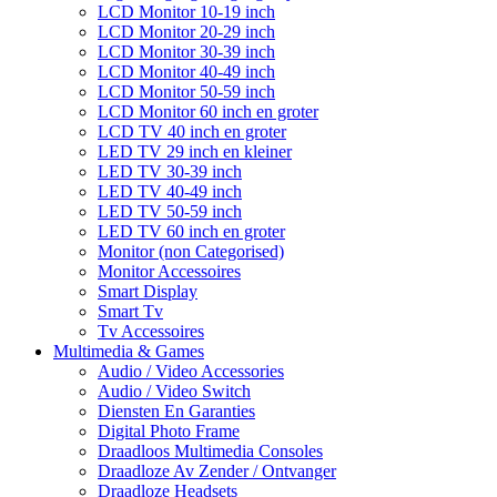
LCD Monitor 10-19 inch
LCD Monitor 20-29 inch
LCD Monitor 30-39 inch
LCD Monitor 40-49 inch
LCD Monitor 50-59 inch
LCD Monitor 60 inch en groter
LCD TV 40 inch en groter
LED TV 29 inch en kleiner
LED TV 30-39 inch
LED TV 40-49 inch
LED TV 50-59 inch
LED TV 60 inch en groter
Monitor (non Categorised)
Monitor Accessoires
Smart Display
Smart Tv
Tv Accessoires
Multimedia & Games
Audio / Video Accessories
Audio / Video Switch
Diensten En Garanties
Digital Photo Frame
Draadloos Multimedia Consoles
Draadloze Av Zender / Ontvanger
Draadloze Headsets