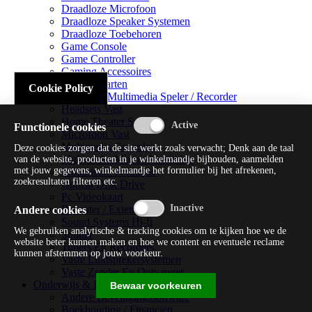
Draadloze Microfoon
Draadloze Speaker Systemen
Draadloze Toebehoren
Game Console
Game Controller
Gaming Accessoires
Geluidskaarten
Cookie Policy
Handheld Multimedia Speler / Recorder
Headsets Vast
Home Theater Systems
Functionele cookies
Microfoon Vast
Multimedia Consoles
Deze cookies zorgen dat de site werkt zoals verwacht; Denk aan de taal
Multimedia Mixer / Versterker
van de website, producten in je winkelmandje bijhouden, aanmelden
met jouw gegevens, winkelmandje het formulier bij het afrekenen,
Multimedia Productie
zoekresultaten filteren etc.
Optical Disk Drive
Pc Videokaart
Repeater / Extender
Andere cookies
Sound Systems Hi-fi
We gebruiken analytische & tracking cookies om te kijken hoe we de
Splitter
website beter kunnen maken en hoe we content en eventuele reclame
Tuners En Recorders
kunnen afstemmen op jouw voorkeur.
Vaste Luidsprekersystemen
Vaste Zender En Ontvanger
Onderwijs & Recreatie
Bewaar voorkeuren
Andere Beveiligingssoftware
Boekhouding / Financiën