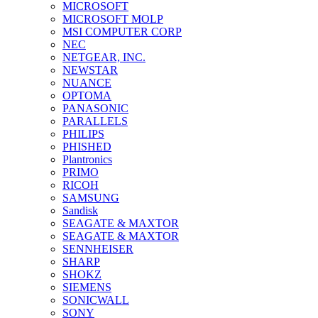
MICROSOFT
MICROSOFT MOLP
MSI COMPUTER CORP
NEC
NETGEAR, INC.
NEWSTAR
NUANCE
OPTOMA
PANASONIC
PARALLELS
PHILIPS
PHISHED
Plantronics
PRIMO
RICOH
SAMSUNG
Sandisk
SEAGATE & MAXTOR
SEAGATE & MAXTOR
SENNHEISER
SHARP
SHOKZ
SIEMENS
SONICWALL
SONY