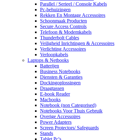
Parallel / Serieel / Console Kabels
Pc-behuizingen
Rekken En Montage Accessoires
Schoonmaak Producten
Secure Access Controls
Telefoon & Modemkabels
Thunderbolt Cables
Veiligheid Inrichtingen & Accessoires
Verlichting Accessoires
Verloopkabels
Laptops & Netbooks
Batterijen
Business Notebooks
Diensten & Garanties
Dockingoplossingen
Draagtassen
E-book Reader
Macbooks
Notebook (non Categorised)
Notebooks Voor Thuis Gebruik
Overige Accessoires
Power Adapters
Screen Protectors/ Safeguards
Stands
Tablet Pc's