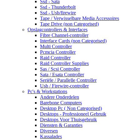
Ssd - Sata
Ssd - Thunderbolt
Ssd - Usb/firewire
Tape / Verwisselbare Media Accessoires
Tape Drive (non Categorised)
Opslagcontrollers & Interfaces
Fibre Channel-controller
Interface Cards (non Categorised)
Multi Controller
Pcmcia Controller
Raid Controller
Raid Controller Supplies
Sas / Scsi Controller
Sata / Esata Controller
Seriële / Parallelle Controller
Usb / Firewire-controller
Pc's & Workstations
Andere Onderdelen
Barebone Computers
Desktop Pc ( Non Categorised)
Desktops - Professioneel Gebruik
Desktops Voor Thuisgebruik
Diensten & Garanties
Diversen
Kassalades