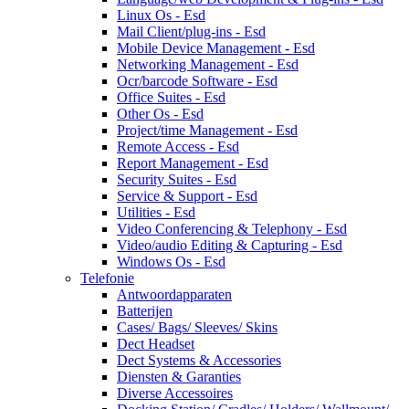
Linux Os - Esd
Mail Client/plug-ins - Esd
Mobile Device Management - Esd
Networking Management - Esd
Ocr/barcode Software - Esd
Office Suites - Esd
Other Os - Esd
Project/time Management - Esd
Remote Access - Esd
Report Management - Esd
Security Suites - Esd
Service & Support - Esd
Utilities - Esd
Video Conferencing & Telephony - Esd
Video/audio Editing & Capturing - Esd
Windows Os - Esd
Telefonie
Antwoordapparaten
Batterijen
Cases/ Bags/ Sleeves/ Skins
Dect Headset
Dect Systems & Accessories
Diensten & Garanties
Diverse Accessoires