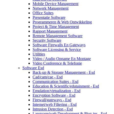
Mobile Device Management
Netwerk Management
Office Suites
Presentatie Software
Programmeren & Web Ontwikkeling
Project & Time Management
Rapport Management
Remote Management Software
Security Software
Software Firewalls En Gateways
Software Licensing & Service
Utilities
Video / Audio Opname En Montage
Video Conference & Telefonie
Software Esd
Back-up & Storage Management - Esd
Cad/cam/cae - Esd
Communication Suites - Esd
Education & Scientific/edutainment - Esd
Emulation/virtualization - Esd
Encryption Software - Esd
Firewall/gateways - Esd
Internet/web Filtering - Esd
Intrusion Detection - Esd
Language/web Development & Plug-ins - Esd