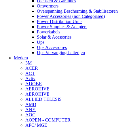
Diensten & Garanties
Omvormers
Overspanning Bescherming & Stabilisatoren
Power Accessories (non Categorised)
Power Distribution Units
Power Supplies & Adapters
Powerkabels
Solar & Acessories
Ups
Ups Accessoires
Ups Vervangingsbatterijen
Merken
3M
ACER
ACT
Activ
ADOBE
AEROHIVE
AEROHIVE
ALLIED TELESIS
AMD
ANY
AOC
AOPEN - COMPUTER
APC/ MGE