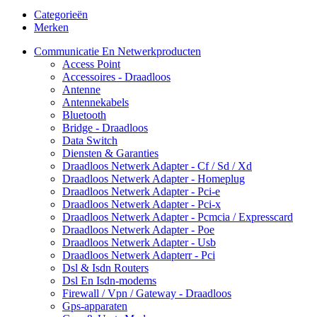
Categorieën
Merken
Communicatie En Netwerkproducten
Access Point
Accessoires - Draadloos
Antenne
Antennekabels
Bluetooth
Bridge - Draadloos
Data Switch
Diensten & Garanties
Draadloos Netwerk Adapter - Cf / Sd / Xd
Draadloos Netwerk Adapter - Homeplug
Draadloos Netwerk Adapter - Pci-e
Draadloos Netwerk Adapter - Pci-x
Draadloos Netwerk Adapter - Pcmcia / Expresscard
Draadloos Netwerk Adapter - Poe
Draadloos Netwerk Adapter - Usb
Draadloos Netwerk Adapterr - Pci
Dsl & Isdn Routers
Dsl En Isdn-modems
Firewall / Vpn / Gateway - Draadloos
Gps-apparaten