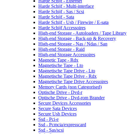
Harde Schijf - Ethernet
Harde Schijf - Multi-interface
Harde Schijf - Sas / Scsi
Harde Schijf - Sata
Harde Schijf - Usb / Firewire / E-sata
Harde Schijf Accessoires
High-end Storage - Autoloaders / Tape Library
High-end Storage - Back-up & Recovery
High-end Storage - Nas / Ndas / San
High-end Storage - Raid
High-end Storage Accessoires
Magnetic Tape - Rdx
Magnetische Tape - Lto
Magnetische Tape Drive - Lto
Magnetische Tape Drive - Rdx
Magnetische Tape Drive Accessoires
Memory Cards (non Categorised)
Optische Drive - Dvd-r
Optische Drive - Dvd-rom Brander
Secure Devices Accessories
Secure Sata Devices
Secure Usb Devices
Ssd - Pci-e
Ssd - Pcmcia/expresscard
Ssd - Sas/scsi