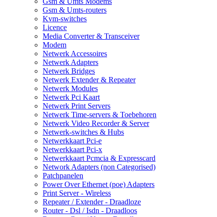
Gsm & Umts Modems
Gsm & Umts-routers
Kvm-switches
Licence
Media Converter & Transceiver
Modem
Netwerk Accessoires
Netwerk Adapters
Netwerk Bridges
Netwerk Extender & Repeater
Netwerk Modules
Netwerk Pci Kaart
Netwerk Print Servers
Netwerk Time-servers & Toebehoren
Netwerk Video Recorder & Server
Netwerk-switches & Hubs
Netwerkkaart Pci-e
Netwerkkaart Pci-x
Netwerkkaart Pcmcia & Expresscard
Network Adapters (non Categorised)
Patchpanelen
Power Over Ethernet (poe) Adapters
Print Server - Wireless
Repeater / Extender - Draadloze
Router - Dsl / Isdn - Draadloos