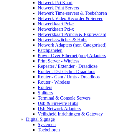
Netwerk Pci Kaart
Netwerk Print Servers
Netwerk Time-servers & Toebehoren
Netwerk Video Recorder & Server
Netwerkkaart Pci-e
Netwerkkaart Pci-x
Netwerkkaart Pcmcia & Expresscard
Netwerk-switches & Hubs
Network Adapters (non Categorised)
Patchpanelen
Power Over Ethernet (poe) Adapters
Print Server - Wireless
Repeater / Extender - Draadloze
Router - Dsl / Isdn - Draadloos
Router - Gsm / Umts - Draadloos
Router - Wireless
Routers
Splitters
Terminal & Console Servers
Usb & Firewire Hubs
Usb Network Adapters
Veiligheid Inrichtingen & Gateway
Digital Signage
Systemen
Toebehoren