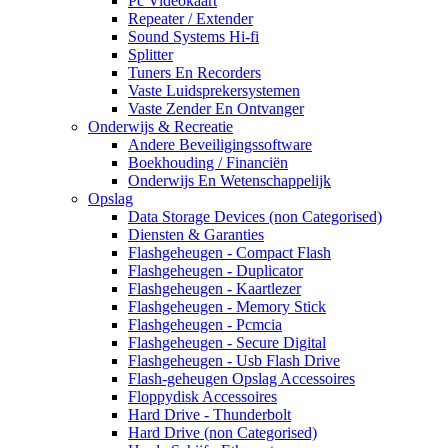
Pc Videokaart
Repeater / Extender
Sound Systems Hi-fi
Splitter
Tuners En Recorders
Vaste Luidsprekersystemen
Vaste Zender En Ontvanger
Onderwijs & Recreatie
Andere Beveiligingssoftware
Boekhouding / Financiën
Onderwijs En Wetenschappelijk
Opslag
Data Storage Devices (non Categorised)
Diensten & Garanties
Flashgeheugen - Compact Flash
Flashgeheugen - Duplicator
Flashgeheugen - Kaartlezer
Flashgeheugen - Memory Stick
Flashgeheugen - Pcmcia
Flashgeheugen - Secure Digital
Flashgeheugen - Usb Flash Drive
Flash-geheugen Opslag Accessoires
Floppydisk Accessoires
Hard Drive - Thunderbolt
Hard Drive (non Categorised)