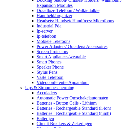
Docking Station/ Cradles/ Holders/ Wallmount/
Expansion Modules
Draadloze Telefoon / Walkie-talkie
Handheld/organizer
Headsets/ Handset/ Handfrees/ Microfoons
Industrial Pda
Ip-server
Ip-telefoon
Mobiele Telefoons
Power Adapters/ Opladers/ Accessoires
Screen Protectors
Smart Appliances/wearable
Smart Phones
Speaker Phone
Stylus Pens
Vaste Telefoon
Videoconferentie Apparatuur
Ups & Stroombescherming
Acculaders
Automatic Power Omschakelautomaten
Batteries - Button Cells - Lithium
Batteries - Rechargeable Standard (li-ion)
Batteries - Rechargeable Standard (nimh)
Batterijen
Circuit Breakers & Zekeringen