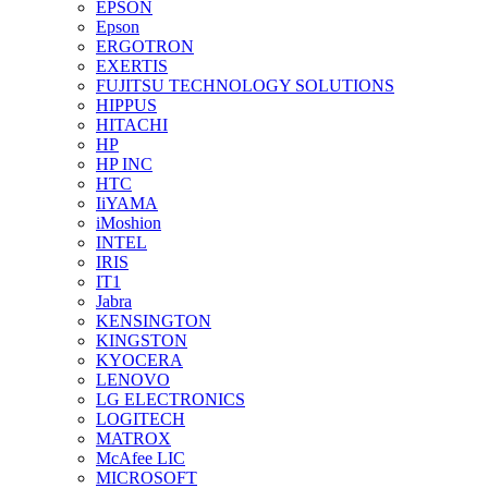
EPSON
Epson
ERGOTRON
EXERTIS
FUJITSU TECHNOLOGY SOLUTIONS
HIPPUS
HITACHI
HP
HP INC
HTC
IiYAMA
iMoshion
INTEL
IRIS
IT1
Jabra
KENSINGTON
KINGSTON
KYOCERA
LENOVO
LG ELECTRONICS
LOGITECH
MATROX
McAfee LIC
MICROSOFT