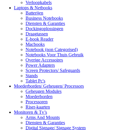
Verloopkabels
Laptops & Netbooks
Batterijen
Business Notebooks
Diensten & Garanties
Dockingoplossingen
Draagtassen
E-book Reader
Macbooks
Notebook (non Categorised)
Notebooks Voor Thuis Gebruik
Overige Accessoires
Power Adapters
Screen Protectors/ Safeguards
Stands
Tablet Pc's
Moederborden/ Geheugen/ Processors
Geheugen Modules
Moederborden
Processoren
Riser-kaarten
Monitoren & Tv’s
Arms And Mounts
Diensten & Garanties
Digital Signage/ Signage System