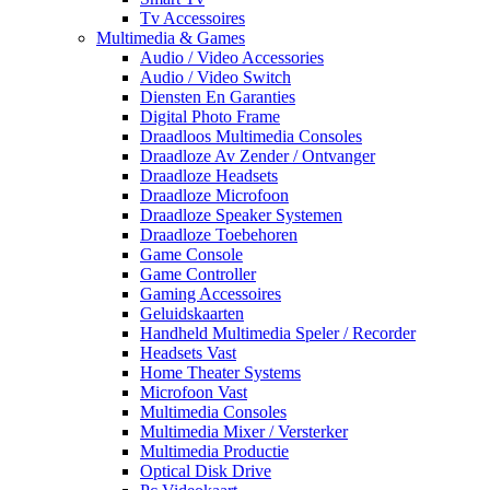
Tv Accessoires
Multimedia & Games
Audio / Video Accessories
Audio / Video Switch
Diensten En Garanties
Digital Photo Frame
Draadloos Multimedia Consoles
Draadloze Av Zender / Ontvanger
Draadloze Headsets
Draadloze Microfoon
Draadloze Speaker Systemen
Draadloze Toebehoren
Game Console
Game Controller
Gaming Accessoires
Geluidskaarten
Handheld Multimedia Speler / Recorder
Headsets Vast
Home Theater Systems
Microfoon Vast
Multimedia Consoles
Multimedia Mixer / Versterker
Multimedia Productie
Optical Disk Drive