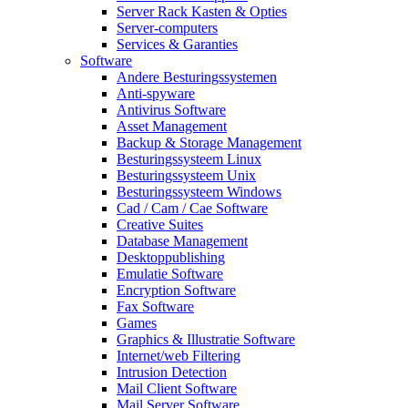
Server Rack Kasten & Opties
Server-computers
Services & Garanties
Software
Andere Besturingssystemen
Anti-spyware
Antivirus Software
Asset Management
Backup & Storage Management
Besturingssysteem Linux
Besturingssysteem Unix
Besturingssysteem Windows
Cad / Cam / Cae Software
Creative Suites
Database Management
Desktoppublishing
Emulatie Software
Encryption Software
Fax Software
Games
Graphics & Illustratie Software
Internet/web Filtering
Intrusion Detection
Mail Client Software
Mail Server Software