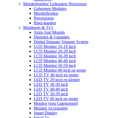
Moederborden/ Geheugen/ Processors
Geheugen Modules
Moederborden
Processoren
Riser-kaarten
Monitoren & Tv’s
Arms And Mounts
Diensten & Garanties
Digital Signage/ Signage System
LCD Monitor 10-19 inch
LCD Monitor 20-29 inch
LCD Monitor 30-39 inch
LCD Monitor 40-49 inch
LCD Monitor 50-59 inch
LCD Monitor 60 inch en groter
LCD TV 40 inch en groter
LED TV 29 inch en kleiner
LED TV 30-39 inch
LED TV 40-49 inch
LED TV 50-59 inch
LED TV 60 inch en groter
Monitor (non Categorised)
Monitor Accessoires
Smart Display
Smart Tv